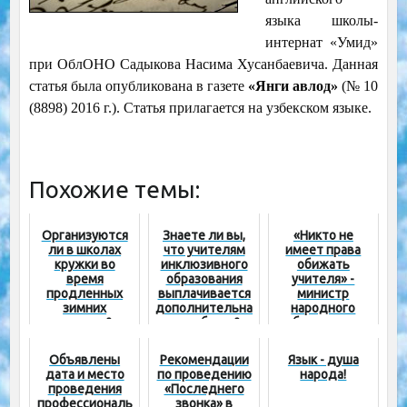
языка школы-
интернат «Умид»
при ОблОНО Садыкова Насима Хусанбаевича. Данная
статья была опубликована в газете
«Янги авлод»
(№ 10
(8898) 2016 г.). Статья прилагается на узбекском языке.
Похожие темы:
Организуются
Знаете ли вы,
«Никто не
ли в школах
что учителям
имеет права
кружки во
инклюзивного
обижать
время
образования
учителя» -
продленных
выплачивается
министр
зимних
дополнительна
народного
каникул?
я надбавка?
образования
встретился с
учителями
Объявлены
Рекомендации
Язык - душа
Мархаматского
дата и место
по проведению
народа!
района
проведения
«Последнего
профессиональ
звонка» в