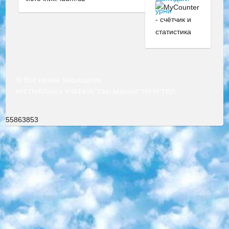
© Все права защищены
РЕСПУБЛИКА УЗБЕКИСТАН МИНИСТРЕРСТВО ДОШКОЛЬНОГО И ШКОЛЬНОГО ОБРАЗОВАНИЯ КОМАНДА в общеобразовательных учреждениях в 2023-2024 учебном году организация и проведение итоговой государственной аттестации обучающихся о Министра дошкольного и школьного образования Республики Узбекистан от 4 марта 2008 года (постановлением Минюста от 20 марта 2008 года № 1778 государственной регистрации) «Итоговое состояние учащихся общего среднего образования на основании положения об утверждении положения об аттестации общего среднего образования выпускной экзамен студентов в образовательных учреждениях в 2023-2024 учебном году В целях организации и прохождения аттестации приказываю: 1. Следующее: перечень предметов, по которым будет проводиться итоговая государственная аттестация и экзамен формы перевода согласно приложению 1; сертификаты международного образца, оценивающие уровень владения иностранными языками перечень согласно приложению 2; 2. Педагогический при специализированных образовательных учреждениях. научно-практический центр квалификации и международной оценки (Д.Давидова) 2024 г. До 25 марта: задания по предметам, по которым будет проводиться итоговая аттестация разработка и утверждение технических условий; итоговая аттестация на основании разработанного предметного задания разработка вопросов по предметам (устно и письменно), экзамен передача; общеобразовательные средние школы и специальные учебные заведения учащиеся выпускных классов школ и интернатов в агентской системе подготовка базы данных экзаменационных материалов и критериев оценки; перевод базы экзаменационных материалов на все языки обучения подать в Республиканский образовательный центр для изготовления; варианты экзаменов на основе разработанных контрольных материалов пусть будут поставлены задачи формирования. 3. Республиканский образовательный центр (Ш.Худайкулов) до 5 апреля 2024 года. до: база данных предоставленных экзаменационных материалов на все языки обучения перевод и экспертиза; для слепых, слабовидящих, глухих, слабослышащих и умственно отсталых детей учащиеся выпускных классов специализированных школ и школ-интернатов база данных экзаменационных материалов на всех преподаваемых языках подготовка критериев оценки; специализированные школы для умственно отсталых детей и технологии для учащихся выпускных классов школ-интернатов разработка соответствующих рекомендаций и критериев проведения ЕГЭ по естествознанию давать задания. 4. Педагогический при специализированных образовательных учреждениях. Научно-практический центр навыков и международной оценки (Д.Давидова), Республика образовательный центр (Худайкулов Ш.) итоговый государственный аттестационный экзамен ориентирован на творческое и логическое мышление при подготовке базы материалов учитывать введение заданий. 5. Следует отметить, что: сертификат государственного образца о знании общеобразовательного предмета и как минимум национальный уровень B1 по предметам на иностранных языках, указанным в Приложении 2. или международно признанный сертификат эквивалентного уровня студенты, изучающие определенный предмет, освобождаются от экзамена; по соответствующим предметам запланирована итоговая государственная аттестация за день до дня, путем жеребьевки Рабочей группой (в письменной форме по предметам, проводимым в форме) из числа сформированных вариантов выбрано 2 варианта; 2 выбранных варианта экзамена анонсированы на официальном сайте министерства и все выпускники по всей стране на основе этих вариантов проводит итоговую государственную аттестацию. 6. Государственное образование учащихся средних общеобразовательных учреждений. знания в соответствии с квалификационными требованиями, которые необходимо приобрести на основании стандартов итоговый (выпускной) контроль для 9 и 11 классов в целях тестирования Экзамены (далее – экзамены) состоят из предметов, перечисленных в приложении 1. будет сделано. 7. Экзамены пройдут с 26 мая по 15 июня 2024 г. (кроме науки физического воспитания). 8. Физическая для учащихся 9 классов общесредних образовательных учреждений. Экзамены по предмету «Образование, квалификация медицина» 1-6 мая 2024 года. сотрудники перевести под присмотр (с отклонениями в физическом или умственном развитии) специализированная школа для детей, школы-интернаты и со сколиозом школы-интернаты санаторного типа для больных детей исключены). 9. Он был слепым, слабовидящим и имел нарушения опорно-двигательного аппарата. экзамены в специализированных школах и интернатах для детей должны проводиться исходя из требований, предъявляемых к общеобразовательным учреждениям (физкультура кроме науки). 10. Специализированная школа для глухих и слабослышащих детей. и экзамены в интернатах и быть реализован в виде письменного теста по математике. 11. Специальность для умственно отсталых детей. Для 9 класса Родной язык и литературное письмо Государственный язык (язык обучения – узбекский). для неклассов) написано Математическое письмо Письменная/устная история Узбекистана Физическое воспитание практично Итоговый контроль Для 11 класса Написание родного языка и литературы (эссе) Математическое письмо Узбекский язык (обучение на узбекском языке) не посещающее общее среднее образование для учреждений)/Образовательное учреждение выбор письменный и устный Иностранный язык письменный/устный Письменная/устная история Узбекистана *По выбору студента:  Химия  Физика  Основы государственного права  География 10 бесплатных образовательных ресурсов - Мы составили подборку онлайн-проектов с интерактивными упражнениями, видеолекциями и статьями. Они помогут вам обрести новые и освежить старые знания бесплатно. 1. «ИНТУИТ» Старейшая образовательная площадка Рунета. Здесь вы найдёте сотни текстовых и видеокурсов на десятки различных тем — от программирования до психологии. Многие курсы подготовлены российскими университетами и крупными международными компаниями вроде Intel и Microsoft. Самостоятельное обучение бесплатное, но желающие могут оплатить услуги персональных наставников. 2. «Смартия» знакомит с актуальными профессиями и подсказывает, как им обучаться. Выбрав заинтересовавшую вас специальность — SMM-специалист, фотограф, веб-дизайнер или другую, — увидите список необходимых для неё умений. Чтобы вы могли освоить их самостоятельно, для каждого умения площадка отображает подборку ссылок на учебные материалы. Хотя «Смартия» ориентируется на русскоязычную аудиторию, часть контента всё же доступна только на английском. 3. «Лекторий Физтеха» Проект Московского физико-технического института (Физтеха). С его помощью вы можете смотреть онлайн серии лекций, записанные на видео в этом вузе. В числе доступных предметов — физика, биология, химия, информационные технологии и другие. К некоторым лекциям администрация ресурса прилагает готовые конспекты, которые можно скачивать в PDF-формате. 4. ITMOcourses Онлайн-площадка Санкт-Петербургского национального исследовательского университета информационных технологий, механики и оптики (ИТМО). Ресурс предоставляет свободный доступ к курсам, разработанным в этом вузе. Каталог материалов разбит на четыре категории: «Оптические системы и технологии», «Приборостроение и робототехника», «Информационные технологии» и «Биотехнологии». Курсы состоят из видеолекций, интерактивных демонстраций и заданий. 5. «КиберЛенинка» Электронная научная библиотека открытого доступа. Каталог площадки регулярно обрастает текстами статей из различных научных изданий. Сгруппированные по журналам и рубрикам публикации можно читать онлайн или скачивать целиком в PDF-формате. Проект нацелен на популяризацию науки за счёт открытого доступа к качественной информации. 6. «ПостНаука» На этом ресурсе публикуют подборки видеолекций, составленные экспертами из разных отраслей и объединённые общими темами. Среди них, к примеру, есть серии «Биоинформатика и геномика», «Культура средневековой Скандинавии» и Cinema Studies о теории кино. Каждая подборка лекций — логически связанная история, рассказанная экспертом от первого лица. Кроме того, на сайте появляются научно-образовательные статьи и тесты на разные темы. 7. «Newочём» Команда проекта «Newочём» отбирает самые интересные тексты из англоязычных СМИ и переводит те из них, за которые голосуют участники сообщества «ВКонтакте». По большей части это научно-популярные статьи. Редакторы придумывают лишь заголовки, в остальном содержание переводов соответствует оригиналам. Полные тексты можно читать прямо в социальной сети. 8. InternetUrok Онлайн-база материалов по основным дисциплинам школьной программы. Информация на сайте структурирована по классам, предметам и темам (урокам). Каждый урок состоит из видеолекций и конспектов. Есть также интерактивные тренажёры и тесты для закрепления пройденного материала. Даже если вы давно окончили школу, возможность повторить программу старших классов всегда может пригодиться. 9. Edutainme Ещё один ресурс об образовании. В отличие от Newtonew, как мне кажется, Edutainme больше ориентируется на представителей индустрии: педагогов, предпринимателей, разработчиков образовательных проектов. Но и любой, кто просто стремится к саморазвитию, найдёт на сайте много полезного и интересного для себя. Например, информацию о новых курсах и образовательных сервисах. 10. Newtonew Онлайн-медиа об образовании и обучении в широком смысле. Авторы Newtonew пишут об инструментах, заведениях, тактиках и стратегиях, которые помогают учить других и получать новые знания самостоятельно. На этой площадке вы найдёте новости, обзоры, аналитические мате
55863853