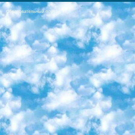
Образовательный портал
РЕСПУБЛИКА УЗБЕКИСТАН МИНИСТРЕРСТВО ДОШКОЛЬНОГО И ШКОЛЬНОГО ОБРАЗОВАНИЯ КОМАНДА в общеобразовательных учреждениях в 2023-2024 учебном году организация и проведение итоговой государственной аттестации обучающихся о Министра дошкольного и школьного образования Республики Узбекистан от 4 марта 2008 года (постановлением Минюста от 20 марта 2008 года № 1778 государственной регистрации) «Итоговое состояние учащихся общего среднего образования на основании положения об утверждении положения об аттестации общего среднего образования выпускной экзамен студентов в образовательных учреждениях в 2023-2024 учебном году В целях организации и прохождения аттестации приказываю: 1. Следующее: перечень предметов, по которым будет проводиться итоговая государственная аттестация и экзамен формы перевода согласно приложению 1; сертификаты международного образца, оценивающие уровень владения иностранными языками перечень согласно приложению 2; 2. Педагогический при специализированных образовательных учреждениях. научно-практический центр квалификации и международной оценки (Д.Давидова) 2024 г. До 25 марта: задания по предметам, по которым будет проводиться итоговая аттестация разработка и утверждение технических условий; итоговая аттестация на основании разработанного предметного задания разработка вопросов по предметам (устно и письменно), экзамен передача; общеобразовательные средние школы и специальные учебные заведения учащиеся выпускных классов школ и интернатов в агентской системе подготовка базы данных экзаменационных материалов и критериев оценки; перевод базы экзаменационных материалов на все языки обучения подать в Республиканский образовательный центр для изготовления; варианты экзаменов на основе разработанных контрольных материалов пусть будут поставлены задачи формирования. 3. Республиканский образовательный центр (Ш.Худайкулов) до 5 апреля 2024 года. до: база данных предоставленных экзаменационных материалов на все языки обучения перевод и экспертиза; для слепых, слабовидящих, глухих, слабослышащих и умственно отсталых детей учащиеся выпускных классов специализированных школ и школ-интернатов база данных экзаменационных материалов на всех преподаваемых языках подготовка критериев оценки; специализированные школы для умственно отсталых детей и технологии для учащихся выпускных классов школ-интернатов разработка соответствующих рекомендаций и критериев проведения ЕГЭ по естествознанию давать задания. 4. Педагогический при специализированных образовательных учреждениях. Научно-практический центр навыков и международной оценки (Д.Давидова), Республика образовательный центр (Худайкулов Ш.) итоговый государственный аттестационный экзамен ориентирован на творческое и логическое мышление при подготовке базы материалов учитывать введение заданий. 5. Следует отметить, что: сертификат государственного образца о знании общеобразовательного предмета и как минимум национальный уровень B1 по предметам на иностранных языках, указанным в Приложении 2. или международно признанный сертификат эквивалентного уровня студенты, изучающие определенный предмет, освобождаются от экзамена; по соответствующим предметам запланирована итоговая государственная аттестация за день до дня, путем жеребьевки Рабочей группой (в письменной форме по предметам, проводимым в форме) из числа сформированных вариантов выбрано 2 варианта; 2 выбранных варианта экзамена анонсированы на официальном сайте министерства и все выпускники по всей стране на основе этих вариантов проводит итоговую государственную аттестацию. 6. Государственное образование учащихся средних общеобразовательных учреждений. знания в соответствии с квалификационными требованиями, которые необходимо приобрести на основании стандартов итоговый (выпускной) контроль для 9 и 11 классов в целях тестирования Экзамены (далее – экзамены) состоят из предметов, перечисленных в приложении 1. будет сделано. 7. Экзамены пройдут с 26 мая по 15 июня 2024 г. (кроме науки физического воспитания). 8. Физическая для учащихся 9 классов общесредних образовательных учреждений. Экзамены по предмету «Образование, квалификация медицина» 1-6 мая 2024 года. сотрудники перевести под присмотр (с отклонениями в физическом или умственном развитии) специализированная школа для детей, школы-интернаты и со сколиозом школы-интернаты санаторного типа для больных детей исключены). 9. Он был слепым, слабовидящим и имел нарушения опорно-двигательного аппарата. экзамены в специализированных школах и интернатах для детей должны проводиться исходя из требований, предъявляемых к общеобразовательным учреждениям (физкультура кроме науки). 10. Специализированная школа для глухих и слабослышащих детей. и экзамены в интернатах и быть реализован в виде письменного теста по математике. 11. Специальность для умственно отсталых детей. Для 9 класса Родной язык и литературное письмо Государственный язык (язык обучения – узбекский). для неклассов) написано Математическое письмо Письменная/устная история Узбекистана Физическое воспитание практично Итоговый контроль Для 11 класса Написание родного языка и литературы (эссе) Математическое письмо Узбекский язык (обучение на узбекском языке) не посещающее общее среднее образование для учреждений)/Образовательное учреждение выбор письменный и устный Иностранный язык письменный/устный Письменная/устная история Узбекистана *По выбору студента:  Химия  Физика  Основы государственного права  География 10 бесплатных образовательных ресурсов - Мы составили подборку онлайн-проектов с интерактивными упражнениями, видеолекциями и статьями. Они помогут вам обрести новые и освежить старые знания бесплатно. 1. «ИНТУИТ» Старейшая образовательная площадка Рунета. Здесь вы найдёте сотни текстовых и видеокурсов на десятки различных тем — от программирования до психологии. Многие курсы подготовлены российскими университетами и крупными международными компаниями вроде Intel и Microsoft. Самостоятельное обучение бесплатное, но желающие могут оплатить услуги персональных наставников. 2. «Смартия» знакомит с актуальными профессиями и подсказывает, как им обучаться. Выбрав заинтересовавшую вас специальность — SMM-специалист, фотограф, веб-дизайнер или другую, — увидите список необходимых для неё умений. Чтобы вы могли освоить их самостоятельно, для каждого умения площадка отображает подборку ссылок на учебные материалы. Хотя «Смартия» ориентируется на русскоязычную аудиторию, часть контента всё же доступна только на английском. 3. «Лекторий Физтеха» Проект Московского физико-технического института (Физтеха). С его помощью вы можете смотреть онлайн серии лекций, записанные на видео в этом вузе. В числе доступных предметов — физика, биология, химия, информационные технологии и другие. К некоторым лекциям администрация ресурса прилагает готовые конспекты, которые можно скачивать в PDF-формате. 4. ITMOcourses Онлайн-площадка Санкт-Петербургского национального исследовательского университета информационных технологий, механики и оптики (ИТМО). Ресурс предоставляет свободный доступ к курсам, разработанным в этом вузе. Каталог материалов разбит на четыре категории: «Оптические системы и технологии», «Приборостроение и робототехника», «Информационные технологии» и «Биотехнологии». Курсы состоят из видеолекций, интерактивных демонстраций и заданий. 5. «КиберЛенинка» Электронная научная библиотека открытого доступа. Каталог площадки регулярно обрастает текстами статей из различных научных изданий. Сгруппированные по журналам и рубрикам публикации можно читать онлайн или скачивать целиком в PDF-формате. Проект нацелен на популяризацию науки за счёт открытого доступа к качественной информации. 6. «ПостНаука» На этом ресурсе публикуют подборки видеолекций, составленные экспертами из разных отраслей и объединённые общими темами. Среди них, к примеру, есть серии «Биоинформатика и геномика», «Культура средневековой Скандинавии» и Cinema Studies о теории кино. Каждая подборка лекций — логически связанная история, рассказанная экспертом от первого лица. Кроме того, на сайте появляются научно-образовательные статьи и тесты на разные темы. 7. «Newочём» Команда проекта «Newочём» отбирает самые интересные тексты из англоязычных СМИ и переводит те из них, за которые голосуют участники сообщества «ВКонтакте». По большей части это научно-популярные статьи. Редакторы придумывают лишь заголовки, в остальном содержание переводов соответствует оригиналам. Полные тексты можно читать прямо в социальной сети. 8. InternetUrok Онлайн-база материалов по основным дисциплинам школьной программы. Информация на сайте структурирована по классам, предметам и темам (урокам). Каждый урок состоит из видеолекций и конспектов. Есть также интерактивные тренажёры и тесты для закрепления пройденного материала. Даже если вы давно окончили школу, возможность повторить программу старших классов всегда может пригодиться. 9. Edutainme Ещё один ресурс об образовании. В отличие от Newtonew, как мне кажется, Edutainme больше ориентируется на представителей индустрии: педагогов, предпринимателей, разработчиков образовательных проектов. Но и любой, кто просто стремится к саморазвитию, найдёт на сайте много полезного и интересного для себя. Например, информацию о новых курсах и образовательных сервисах. 10. Newtonew Онлайн-медиа об образовании и обучении в широком смысле. Авторы Newtonew пишут об инструментах, заведениях, тактиках и стратегиях, которые помогают учить других и получать новые знания самостоятельно. На этой площадке вы найдёте новости, обзоры, аналитические мат