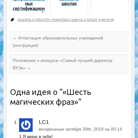
ных
школах
сертификацион
ных испытаний
для учителей
gazeta
,
o'qituvchi maqolasi
,
газета
,
статья учителя
←
Аттестация образовательных учреждений
(инструкция)
Положение о конкурсе «Самый лучший директор
ВУЗа»
→
Одна идея о “
«Шесть
магических фраз»
”
LC1
воскресенье октября 20th, 2019 на 00:14
1.Я верю в тебя!