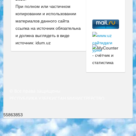
При полном или частичном
копировании и использовании
материалов данного сайта
ссылка на источник обязательна
и должна выглядеть в виде
источник: idum.uz
© Все права защищены
РЕСПУБЛИКА УЗБЕКИСТАН МИНИСТРЕРСТВО ДОШКОЛЬНОГО И ШКОЛЬНОГО ОБРАЗОВАНИЯ КОМАНДА в общеобразовательных учреждениях в 2023-2024 учебном году организация и проведение итоговой государственной аттестации обучающихся о Министра дошкольного и школьного образования Республики Узбекистан от 4 марта 2008 года (постановлением Минюста от 20 марта 2008 года № 1778 государственной регистрации) «Итоговое состояние учащихся общего среднего образования на основании положения об утверждении положения об аттестации общего среднего образования выпускной экзамен студентов в образовательных учреждениях в 2023-2024 учебном году В целях организации и прохождения аттестации приказываю: 1. Следующее: перечень предметов, по которым будет проводиться итоговая государственная аттестация и экзамен формы перевода согласно приложению 1; сертификаты международного образца, оценивающие уровень владения иностранными языками перечень согласно приложению 2; 2. Педагогический при специализированных образовательных учреждениях. научно-практический центр квалификации и международной оценки (Д.Давидова) 2024 г. До 25 марта: задания по предметам, по которым будет проводиться итоговая аттестация разработка и утверждение технических условий; итоговая аттестация на основании разработанного предметного задания разработка вопросов по предметам (устно и письменно), экзамен передача; общеобразовательные средние школы и специальные учебные заведения учащиеся выпускных классов школ и интернатов в агентской системе подготовка базы данных экзаменационных материалов и критериев оценки; перевод базы экзаменационных материалов на все языки обучения подать в Республиканский образовательный центр для изготовления; варианты экзаменов на основе разработанных контрольных материалов пусть будут поставлены задачи формирования. 3. Республиканский образовательный центр (Ш.Худайкулов) до 5 апреля 2024 года. до: база данных предоставленных экзаменационных материалов на все языки обучения перевод и экспертиза; для слепых, слабовидящих, глухих, слабослышащих и умственно отсталых детей учащиеся выпускных классов специализированных школ и школ-интернатов база данных экзаменационных материалов на всех преподаваемых языках подготовка критериев оценки; специализированные школы для умственно отсталых детей и технологии для учащихся выпускных классов школ-интернатов разработка соответствующих рекомендаций и критериев проведения ЕГЭ по естествознанию давать задания. 4. Педагогический при специализированных образовательных учреждениях. Научно-практический центр навыков и международной оценки (Д.Давидова), Республика образовательный центр (Худайкулов Ш.) итоговый государственный аттестационный экзамен ориентирован на творческое и логическое мышление при подготовке базы материалов учитывать введение заданий. 5. Следует отметить, что: сертификат государственного образца о знании общеобразовательного предмета и как минимум национальный уровень B1 по предметам на иностранных языках, указанным в Приложении 2. или международно признанный сертификат эквивалентного уровня студенты, изучающие определенный предмет, освобождаются от экзамена; по соответствующим предметам запланирована итоговая государственная аттестация за день до дня, путем жеребьевки Рабочей группой (в письменной форме по предметам, проводимым в форме) из числа сформированных вариантов выбрано 2 варианта; 2 выбранных варианта экзамена анонсированы на официальном сайте министерства и все выпускники по всей стране на основе этих вариантов проводит итоговую государственную аттестацию. 6. Государственное образование учащихся средних общеобразовательных учреждений. знания в соответствии с квалификационными требованиями, которые необходимо приобрести на основании стандартов итоговый (выпускной) контроль для 9 и 11 классов в целях тестирования Экзамены (далее – экзамены) состоят из предметов, перечисленных в приложении 1. будет сделано. 7. Экзамены пройдут с 26 мая по 15 июня 2024 г. (кроме науки физического воспитания). 8. Физическая для учащихся 9 классов общесредних образовательных учреждений. Экзамены по предмету «Образование, квалификация медицина» 1-6 мая 2024 года. сотрудники перевести под присмотр (с отклонениями в физическом или умственном развитии) специализированная школа для детей, школы-интернаты и со сколиозом школы-интернаты санаторного типа для больных детей исключены). 9. Он был слепым, слабовидящим и имел нарушения опорно-двигательного аппарата. экзамены в специализированных школах и интернатах для детей должны проводиться исходя из требований, предъявляемых к общеобразовательным учреждениям (физкультура кроме науки). 10. Специализированная школа для глухих и слабослышащих детей. и экзамены в интернатах и быть реализован в виде письменного теста по математике. 11. Специальность для умственно отсталых детей. Для 9 класса Родной язык и литературное письмо Государственный язык (язык обучения – узбекский). для неклассов) написано Математическое письмо Письменная/устная история Узбекистана Физическое воспитание практично Итоговый контроль Для 11 класса Написание родного языка и литературы (эссе) Математическое письмо Узбекский язык (обучение на узбекском языке) не посещающее общее среднее образование для учреждений)/Образовательное учреждение выбор письменный и устный Иностранный язык письменный/устный Письменная/устная история Узбекистана *По выбору студента:  Химия  Физика  Основы государственного права  География 10 бесплатных образовательных ресурсов - Мы составили подборку онлайн-проектов с интерактивными упражнениями, видеолекциями и статьями. Они помогут вам обрести новые и освежить старые знания бесплатно. 1. «ИНТУИТ» Старейшая образовательная площадка Рунета. Здесь вы найдёте сотни текстовых и видеокурсов на десятки различных тем — от программирования до психологии. Многие курсы подготовлены российскими университетами и крупными международными компаниями вроде Intel и Microsoft. Самостоятельное обучение бесплатное, но желающие могут оплатить услуги персональных наставников. 2. «Смартия» знакомит с актуальными профессиями и подсказывает, как им обучаться. Выбрав заинтересовавшую вас специальность — SMM-специалист, фотограф, веб-дизайнер или другую, — увидите список необходимых для неё умений. Чтобы вы могли освоить их самостоятельно, для каждого умения площадка отображает подборку ссылок на учебные материалы. Хотя «Смартия» ориентируется на русскоязычную аудиторию, часть контента всё же доступна только на английском. 3. «Лекторий Физтеха» Проект Московского физико-технического института (Физтеха). С его помощью вы можете смотреть онлайн серии лекций, записанные на видео в этом вузе. В числе доступных предметов — физика, биология, химия, информационные технологии и другие. К некоторым лекциям администрация ресурса прилагает готовые конспекты, которые можно скачивать в PDF-формате. 4. ITMOcourses Онлайн-площадка Санкт-Петербургского национального исследовательского университета информационных технологий, механики и оптики (ИТМО). Ресурс предоставляет свободный доступ к курсам, разработанным в этом вузе. Каталог материалов разбит на четыре категории: «Оптические системы и технологии», «Приборостроение и робототехника», «Информационные технологии» и «Биотехнологии». Курсы состоят из видеолекций, интерактивных демонстраций и заданий. 5. «КиберЛенинка» Электронная научная библиотека открытого доступа. Каталог площадки регулярно обрастает текстами статей из различных научных изданий. Сгруппированные по журналам и рубрикам публикации можно читать онлайн или скачивать целиком в PDF-формате. Проект нацелен на популяризацию науки за счёт открытого доступа к качественной информации. 6. «ПостНаука» На этом ресурсе публикуют подборки видеолекций, составленные экспертами из разных отраслей и объединённые общими темами. Среди них, к примеру, есть серии «Биоинформатика и геномика», «Культура средневековой Скандинавии» и Cinema Studies о теории кино. Каждая подборка лекций — логически связанная история, рассказанная экспертом от первого лица. Кроме того, на сайте появляются научно-образовательные статьи и тесты на разные темы. 7. «Newочём» Команда проекта «Newочём» отбирает самые интересные тексты из англоязычных СМИ и переводит те из них, за которые голосуют участники сообщества «ВКонтакте». По большей части это научно-популярные статьи. Редакторы придумывают лишь заголовки, в остальном содержание переводов соответствует оригиналам. Полные тексты можно читать прямо в социальной сети. 8. InternetUrok Онлайн-база материалов по основным дисциплинам школьной программы. Информация на сайте структурирована по классам, предметам и темам (урокам). Каждый урок состоит из видеолекций и конспектов. Есть также интерактивные тренажёры и тесты для закрепления пройденного материала. Даже если вы давно окончили школу, возможность повторить программу старших классов всегда может пригодиться. 9. Edutainme Ещё один ресурс об образовании. В отличие от Newtonew, как мне кажется, Edutainme больше ориентируется на представителей индустрии: педагогов, предпринимателей, разработчиков образовательных проектов. Но и любой, кто просто стремится к саморазвитию, найдёт на сайте много полезного и интересного для себя. Например, информацию о новых курсах и образовательных сервисах. 10. Newtonew Онлайн-медиа об образовании и обучении в широком смысле. Авторы Newtonew пишут об инструментах, заведениях, тактиках и стратегиях, которые помогают учить других и получать новые знания самостоятельно. На этой площадке вы найдёте новости, обзоры, аналитические мате
55863853