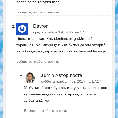
borishingizni tarafdoriman.
Войдите, чтобы ответить
Davron
среда ноября 1st, 2017 на 17:33
Iltimos muhtaram Prezidentimizning «Миллий
тараққиёт йўлимизни қатъият билан давом эттириб,
янги босқичга кўтарамиз» kitoblarini ham yuklasangiz
Войдите, чтобы ответить
admin
Автор поста
суббота ноября 4th, 2017 на 17:17
Ушбу китоб янги бўлганлиги учун хали электрон
кўриниши чиққани йўқ. Агар чиқса, сайтга
албатта қўяман.
Войдите, чтобы ответить