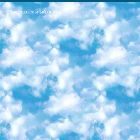
Образовательный портал
РЕСПУБЛИКА УЗБЕКИСТАН МИНИСТРЕРСТВО ДОШКОЛЬНОГО И ШКОЛЬНОГО ОБРАЗОВАНИЯ КОМАНДА в общеобразовательных учреждениях в 2023-2024 учебном году организация и проведение итоговой государственной аттестации обучающихся о Министра дошкольного и школьного образования Республики Узбекистан от 4 марта 2008 года (постановлением Минюста от 20 марта 2008 года № 1778 государственной регистрации) «Итоговое состояние учащихся общего среднего образования на основании положения об утверждении положения об аттестации общего среднего образования выпускной экзамен студентов в образовательных учреждениях в 2023-2024 учебном году В целях организации и прохождения аттестации приказываю: 1. Следующее: перечень предметов, по которым будет проводиться итоговая государственная аттестация и экзамен формы перевода согласно приложению 1; сертификаты международного образца, оценивающие уровень владения иностранными языками перечень согласно приложению 2; 2. Педагогический при специализированных образовательных учреждениях. научно-практический центр квалификации и международной оценки (Д.Давидова) 2024 г. До 25 марта: задания по предметам, по которым будет проводиться итоговая аттестация разработка и утверждение технических условий; итоговая аттестация на основании разработанного предметного задания разработка вопросов по предметам (устно и письменно), экзамен передача; общеобразовательные средние школы и специальные учебные заведения учащиеся выпускных классов школ и интернатов в агентской системе подготовка базы данных экзаменационных материалов и критериев оценки; перевод базы экзаменационных материалов на все языки обучения подать в Республиканский образовательный центр для изготовления; варианты экзаменов на основе разработанных контрольных материалов пусть будут поставлены задачи формирования. 3. Республиканский образовательный центр (Ш.Худайкулов) до 5 апреля 2024 года. до: база данных предоставленных экзаменационных материалов на все языки обучения перевод и экспертиза; для слепых, слабовидящих, глухих, слабослышащих и умственно отсталых детей учащиеся выпускных классов специализированных школ и школ-интернатов база данных экзаменационных материалов на всех преподаваемых языках подготовка критериев оценки; специализированные школы для умственно отсталых детей и технологии для учащихся выпускных классов школ-интернатов разработка соответствующих рекомендаций и критериев проведения ЕГЭ по естествознанию давать задания. 4. Педагогический при специализированных образовательных учреждениях. Научно-практический центр навыков и международной оценки (Д.Давидова), Республика образовательный центр (Худайкулов Ш.) итоговый государственный аттестационный экзамен ориентирован на творческое и логическое мышление при подготовке базы материалов учитывать введение заданий. 5. Следует отметить, что: сертификат государственного образца о знании общеобразовательного предмета и как минимум национальный уровень B1 по предметам на иностранных языках, указанным в Приложении 2. или международно признанный сертификат эквивалентного уровня студенты, изучающие определенный предмет, освобождаются от экзамена; по соответствующим предметам запланирована итоговая государственная аттестация за день до дня, путем жеребьевки Рабочей группой (в письменной форме по предметам, проводимым в форме) из числа сформированных вариантов выбрано 2 варианта; 2 выбранных варианта экзамена анонсированы на официальном сайте министерства и все выпускники по всей стране на основе этих вариантов проводит итоговую государственную аттестацию. 6. Государственное образование учащихся средних общеобразовательных учреждений. знания в соответствии с квалификационными требованиями, которые необходимо приобрести на основании стандартов итоговый (выпускной) контроль для 9 и 11 классов в целях тестирования Экзамены (далее – экзамены) состоят из предметов, перечисленных в приложении 1. будет сделано. 7. Экзамены пройдут с 26 мая по 15 июня 2024 г. (кроме науки физического воспитания). 8. Физическая для учащихся 9 классов общесредних образовательных учреждений. Экзамены по предмету «Образование, квалификация медицина» 1-6 мая 2024 года. сотрудники перевести под присмотр (с отклонениями в физическом или умственном развитии) специализированная школа для детей, школы-интернаты и со сколиозом школы-интернаты санаторного типа для больных детей исключены). 9. Он был слепым, слабовидящим и имел нарушения опорно-двигательного аппарата. экзамены в специализированных школах и интернатах для детей должны проводиться исходя из требований, предъявляемых к общеобразовательным учреждениям (физкультура кроме науки). 10. Специализированная школа для глухих и слабослышащих детей. и экзамены в интернатах и быть реализован в виде письменного теста по математике. 11. Специальность для умственно отсталых детей. Для 9 класса Родной язык и литературное письмо Государственный язык (язык обучения – узбекский). для неклассов) написано Математическое письмо Письменная/устная история Узбекистана Физическое воспитание практично Итоговый контроль Для 11 класса Написание родного языка и литературы (эссе) Математическое письмо Узбекский язык (обучение на узбекском языке) не посещающее общее среднее образование для учреждений)/Образовательное учреждение выбор письменный и устный Иностранный язык письменный/устный Письменная/устная история Узбекистана *По выбору студента:  Химия  Физика  Основы государственного права  География 10 бесплатных образовательных ресурсов - Мы составили подборку онлайн-проектов с интерактивными упражнениями, видеолекциями и статьями. Они помогут вам обрести новые и освежить старые знания бесплатно. 1. «ИНТУИТ» Старейшая образовательная площадка Рунета. Здесь вы найдёте сотни текстовых и видеокурсов на десятки различных тем — от программирования до психологии. Многие курсы подготовлены российскими университетами и крупными международными компаниями вроде Intel и Microsoft. Самостоятельное обучение бесплатное, но желающие могут оплатить услуги персональных наставников. 2. «Смартия» знакомит с актуальными профессиями и подсказывает, как им обучаться. Выбрав заинтересовавшую вас специальность — SMM-специалист, фотограф, веб-дизайнер или другую, — увидите список необходимых для неё умений. Чтобы вы могли освоить их самостоятельно, для каждого умения площадка отображает подборку ссылок на учебные материалы. Хотя «Смартия» ориентируется на русскоязычную аудиторию, часть контента всё же доступна только на английском. 3. «Лекторий Физтеха» Проект Московского физико-технического института (Физтеха). С его помощью вы можете смотреть онлайн серии лекций, записанные на видео в этом вузе. В числе доступных предметов — физика, биология, химия, информационные технологии и другие. К некоторым лекциям администрация ресурса прилагает готовые конспекты, которые можно скачивать в PDF-формате. 4. ITMOcourses Онлайн-площадка Санкт-Петербургского национального исследовательского университета информационных технологий, механики и оптики (ИТМО). Ресурс предоставляет свободный доступ к курсам, разработанным в этом вузе. Каталог материалов разбит на четыре категории: «Оптические системы и технологии», «Приборостроение и робототехника», «Информационные технологии» и «Биотехнологии». Курсы состоят из видеолекций, интерактивных демонстраций и заданий. 5. «КиберЛенинка» Электронная научная библиотека открытого доступа. Каталог площадки регулярно обрастает текстами статей из различных научных изданий. Сгруппированные по журналам и рубрикам публикации можно читать онлайн или скачивать целиком в PDF-формате. Проект нацелен на популяризацию науки за счёт открытого доступа к качественной информации. 6. «ПостНаука» На этом ресурсе публикуют подборки видеолекций, составленные экспертами из разных отраслей и объединённые общими темами. Среди них, к примеру, есть серии «Биоинформатика и геномика», «Культура средневековой Скандинавии» и Cinema Studies о теории кино. Каждая подборка лекций — логически связанная история, рассказанная экспертом от первого лица. Кроме того, на сайте появляются научно-образовательные статьи и тесты на разные темы. 7. «Newочём» Команда проекта «Newочём» отбирает самые интересные тексты из англоязычных СМИ и переводит те из них, за которые голосуют участники сообщества «ВКонтакте». По большей части это научно-популярные статьи. Редакторы придумывают лишь заголовки, в остальном содержание переводов соответствует оригиналам. Полные тексты можно читать прямо в социальной сети. 8. InternetUrok Онлайн-база материалов по основным дисциплинам школьной программы. Информация на сайте структурирована по классам, предметам и темам (урокам). Каждый урок состоит из видеолекций и конспектов. Есть также интерактивные тренажёры и тесты для закрепления пройденного материала. Даже если вы давно окончили школу, возможность повторить программу старших классов всегда может пригодиться. 9. Edutainme Ещё один ресурс об образовании. В отличие от Newtonew, как мне кажется, Edutainme больше ориентируется на представителей индустрии: педагогов, предпринимателей, разработчиков образовательных проектов. Но и любой, кто просто стремится к саморазвитию, найдёт на сайте много полезного и интересного для себя. Например, информацию о новых курсах и образовательных сервисах. 10. Newtonew Онлайн-медиа об образовании и обучении в широком смысле. Авторы Newtonew пишут об инструментах, заведениях, тактиках и стратегиях, которые помогают учить других и получать новые знания самостоятельно. На этой площадке вы найдёте новости, обзоры, аналитические мат