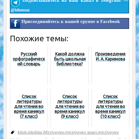
Подписывайтесь на наш канал в Telegram! —
@idumuz
Присоединяйтесь к нашей группе в Facebook
Похожие темы:
Русский
Какой должна
Произведения
орфографическ
быть школьная
И. А. Каримова
ий словарь
библиотека?
Список
Список
Список
литературы
литературы
литературы
для чтения во
для чтения во
для чтения во
время каникул
время каникул
время каникул
(7 класс)
(9 класс)
(10 класс)
kitob
,
kitoblar
,
Mirziyoyev
,
mirziyoyev asari
,
mirziyoyev