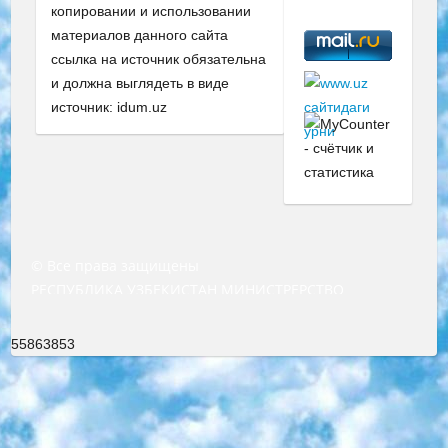
копировании и использовании
материалов данного сайта
ссылка на источник обязательна
и должна выглядеть в виде
источник: idum.uz
© Все права защищены
РЕСПУБЛИКА УЗБЕКИСТАН МИНИСТРЕРСТВО ДОШКОЛЬНОГО И ШКОЛЬНОГО ОБРАЗОВАНИЯ КОМАНДА в общеобразовательных учреждениях в 2023-2024 учебном году организация и проведение итоговой государственной аттестации обучающихся о Министра дошкольного и школьного образования Республики Узбекистан от 4 марта 2008 года (постановлением Минюста от 20 марта 2008 года № 1778 государственной регистрации) «Итоговое состояние учащихся общего среднего образования на основании положения об утверждении положения об аттестации общего среднего образования выпускной экзамен студентов в образовательных учреждениях в 2023-2024 учебном году В целях организации и прохождения аттестации приказываю: 1. Следующее: перечень предметов, по которым будет проводиться итоговая государственная аттестация и экзамен формы перевода согласно приложению 1; сертификаты международного образца, оценивающие уровень владения иностранными языками перечень согласно приложению 2; 2. Педагогический при специализированных образовательных учреждениях. научно-практический центр квалификации и международной оценки (Д.Давидова) 2024 г. До 25 марта: задания по предметам, по которым будет проводиться итоговая аттестация разработка и утверждение технических условий; итоговая аттестация на основании разработанного предметного задания разработка вопросов по предметам (устно и письменно), экзамен передача; общеобразовательные средние школы и специальные учебные заведения учащиеся выпускных классов школ и интернатов в агентской системе подготовка базы данных экзаменационных материалов и критериев оценки; перевод базы экзаменационных материалов на все языки обучения подать в Республиканский образовательный центр для изготовления; варианты экзаменов на основе разработанных контрольных материалов пусть будут поставлены задачи формирования. 3. Республиканский образовательный центр (Ш.Худайкулов) до 5 апреля 2024 года. до: база данных предоставленных экзаменационных материалов на все языки обучения перевод и экспертиза; для слепых, слабовидящих, глухих, слабослышащих и умственно отсталых детей учащиеся выпускных классов специализированных школ и школ-интернатов база данных экзаменационных материалов на всех преподаваемых языках подготовка критериев оценки; специализированные школы для умственно отсталых детей и технологии для учащихся выпускных классов школ-интернатов разработка соответствующих рекомендаций и критериев проведения ЕГЭ по естествознанию давать задания. 4. Педагогический при специализированных образовательных учреждениях. Научно-практический центр навыков и международной оценки (Д.Давидова), Республика образовательный центр (Худайкулов Ш.) итоговый государственный аттестационный экзамен ориентирован на творческое и логическое мышление при подготовке базы материалов учитывать введение заданий. 5. Следует отметить, что: сертификат государственного образца о знании общеобразовательного предмета и как минимум национальный уровень B1 по предметам на иностранных языках, указанным в Приложении 2. или международно признанный сертификат эквивалентного уровня студенты, изучающие определенный предмет, освобождаются от экзамена; по соответствующим предметам запланирована итоговая государственная аттестация за день до дня, путем жеребьевки Рабочей группой (в письменной форме по предметам, проводимым в форме) из числа сформированных вариантов выбрано 2 варианта; 2 выбранных варианта экзамена анонсированы на официальном сайте министерства и все выпускники по всей стране на основе этих вариантов проводит итоговую государственную аттестацию. 6. Государственное образование учащихся средних общеобразовательных учреждений. знания в соответствии с квалификационными требованиями, которые необходимо приобрести на основании стандартов итоговый (выпускной) контроль для 9 и 11 классов в целях тестирования Экзамены (далее – экзамены) состоят из предметов, перечисленных в приложении 1. будет сделано. 7. Экзамены пройдут с 26 мая по 15 июня 2024 г. (кроме науки физического воспитания). 8. Физическая для учащихся 9 классов общесредних образовательных учреждений. Экзамены по предмету «Образование, квалификация медицина» 1-6 мая 2024 года. сотрудники перевести под присмотр (с отклонениями в физическом или умственном развитии) специализированная школа для детей, школы-интернаты и со сколиозом школы-интернаты санаторного типа для больных детей исключены). 9. Он был слепым, слабовидящим и имел нарушения опорно-двигательного аппарата. экзамены в специализированных школах и интернатах для детей должны проводиться исходя из требований, предъявляемых к общеобразовательным учреждениям (физкультура кроме науки). 10. Специализированная школа для глухих и слабослышащих детей. и экзамены в интернатах и быть реализован в виде письменного теста по математике. 11. Специальность для умственно отсталых детей. Для 9 класса Родной язык и литературное письмо Государственный язык (язык обучения – узбекский). для неклассов) написано Математическое письмо Письменная/устная история Узбекистана Физическое воспитание практично Итоговый контроль Для 11 класса Написание родного языка и литературы (эссе) Математическое письмо Узбекский язык (обучение на узбекском языке) не посещающее общее среднее образование для учреждений)/Образовательное учреждение выбор письменный и устный Иностранный язык письменный/устный Письменная/устная история Узбекистана *По выбору студента:  Химия  Физика  Основы государственного права  География 10 бесплатных образовательных ресурсов - Мы составили подборку онлайн-проектов с интерактивными упражнениями, видеолекциями и статьями. Они помогут вам обрести новые и освежить старые знания бесплатно. 1. «ИНТУИТ» Старейшая образовательная площадка Рунета. Здесь вы найдёте сотни текстовых и видеокурсов на десятки различных тем — от программирования до психологии. Многие курсы подготовлены российскими университетами и крупными международными компаниями вроде Intel и Microsoft. Самостоятельное обучение бесплатное, но желающие могут оплатить услуги персональных наставников. 2. «Смартия» знакомит с актуальными профессиями и подсказывает, как им обучаться. Выбрав заинтересовавшую вас специальность — SMM-специалист, фотограф, веб-дизайнер или другую, — увидите список необходимых для неё умений. Чтобы вы могли освоить их самостоятельно, для каждого умения площадка отображает подборку ссылок на учебные материалы. Хотя «Смартия» ориентируется на русскоязычную аудиторию, часть контента всё же доступна только на английском. 3. «Лекторий Физтеха» Проект Московского физико-технического института (Физтеха). С его помощью вы можете смотреть онлайн серии лекций, записанные на видео в этом вузе. В числе доступных предметов — физика, биология, химия, информационные технологии и другие. К некоторым лекциям администрация ресурса прилагает готовые конспекты, которые можно скачивать в PDF-формате. 4. ITMOcourses Онлайн-площадка Санкт-Петербургского национального исследовательского университета информационных технологий, механики и оптики (ИТМО). Ресурс предоставляет свободный доступ к курсам, разработанным в этом вузе. Каталог материалов разбит на четыре категории: «Оптические системы и технологии», «Приборостроение и робототехника», «Информационные технологии» и «Биотехнологии». Курсы состоят из видеолекций, интерактивных демонстраций и заданий. 5. «КиберЛенинка» Электронная научная библиотека открытого доступа. Каталог площадки регулярно обрастает текстами статей из различных научных изданий. Сгруппированные по журналам и рубрикам публикации можно читать онлайн или скачивать целиком в PDF-формате. Проект нацелен на популяризацию науки за счёт открытого доступа к качественной информации. 6. «ПостНаука» На этом ресурсе публикуют подборки видеолекций, составленные экспертами из разных отраслей и объединённые общими темами. Среди них, к примеру, есть серии «Биоинформатика и геномика», «Культура средневековой Скандинавии» и Cinema Studies о теории кино. Каждая подборка лекций — логически связанная история, рассказанная экспертом от первого лица. Кроме того, на сайте появляются научно-образовательные статьи и тесты на разные темы. 7. «Newочём» Команда проекта «Newочём» отбирает самые интересные тексты из англоязычных СМИ и переводит те из них, за которые голосуют участники сообщества «ВКонтакте». По большей части это научно-популярные статьи. Редакторы придумывают лишь заголовки, в остальном содержание переводов соответствует оригиналам. Полные тексты можно читать прямо в социальной сети. 8. InternetUrok Онлайн-база материалов по основным дисциплинам школьной программы. Информация на сайте структурирована по классам, предметам и темам (урокам). Каждый урок состоит из видеолекций и конспектов. Есть также интерактивные тренажёры и тесты для закрепления пройденного материала. Даже если вы давно окончили школу, возможность повторить программу старших классов всегда может пригодиться. 9. Edutainme Ещё один ресурс об образовании. В отличие от Newtonew, как мне кажется, Edutainme больше ориентируется на представителей индустрии: педагогов, предпринимателей, разработчиков образовательных проектов. Но и любой, кто просто стремится к саморазвитию, найдёт на сайте много полезного и интересного для себя. Например, информацию о новых курсах и образовательных сервисах. 10. Newtonew Онлайн-медиа об образовании и обучении в широком смысле. Авторы Newtonew пишут об инструментах, заведениях, тактиках и стратегиях, которые помогают учить других и получать новые знания самостоятельно. На этой площадке вы найдёте новости, обзоры, аналитические мате
55863853