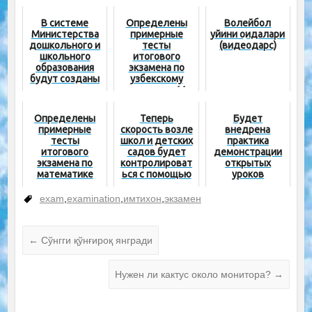
В системе
Определены
Волейбол
Министерства
примерные
уйини қоидалари
дошкольного и
тесты
(видеодарс)
школьного
итогового
образования
экзамена по
будут созданы
узбекскому
инженерные
языку для 11
школы
классов
Определены
Теперь
Будет
примерные
скорость возле
внедрена
тесты
школ и детских
практика
итогового
садов будет
демонстрации
экзамена по
контролироват
открытых
математике
ься с помощью
уроков
специальных
активных
устройств
учителей через
exam
,
examination
,
имтихон
,
экзамен
онлайн-
платформы
←
Сўнгги қўнғироқ янгради
Нужен ли кактус около монитора?
→