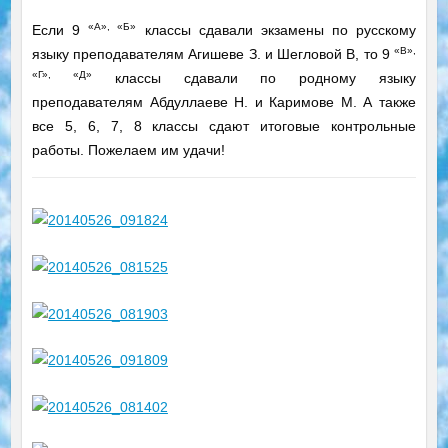
«
А
», «Б»
Если 9
классы сдавали экзамены по русскому
«В»,
языку преподавателям Агишеве З. и Шегловой В, то 9
«Г», «Д»
классы сдавали по родному языку
преподавателям Абдуллаеве Н. и Каримове М. А также
все 5, 6, 7, 8 классы сдают итоговые контрольные
работы. Пожелаем им удачи!