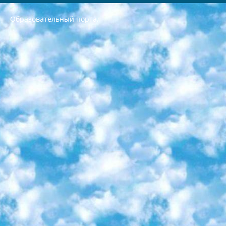
Образовательный портал
РЕСПУБЛИКА УЗБЕКИСТАН МИНИСТРЕРСТВО ДОШКОЛЬНОГО И ШКОЛЬНОГО ОБРАЗОВАНИЯ КОМАНДА в общеобразовательных учреждениях в 2023-2024 учебном году организация и проведение итоговой государственной аттестации обучающихся о Министра дошкольного и школьного образования Республики Узбекистан от 4 марта 2008 года (постановлением Минюста от 20 марта 2008 года № 1778 государственной регистрации) «Итоговое состояние учащихся общего среднего образования на основании положения об утверждении положения об аттестации общего среднего образования выпускной экзамен студентов в образовательных учреждениях в 2023-2024 учебном году В целях организации и прохождения аттестации приказываю: 1. Следующее: перечень предметов, по которым будет проводиться итоговая государственная аттестация и экзамен формы перевода согласно приложению 1; сертификаты международного образца, оценивающие уровень владения иностранными языками перечень согласно приложению 2; 2. Педагогический при специализированных образовательных учреждениях. научно-практический центр квалификации и международной оценки (Д.Давидова) 2024 г. До 25 марта: задания по предметам, по которым будет проводиться итоговая аттестация разработка и утверждение технических условий; итоговая аттестация на основании разработанного предметного задания разработка вопросов по предметам (устно и письменно), экзамен передача; общеобразовательные средние школы и специальные учебные заведения учащиеся выпускных классов школ и интернатов в агентской системе подготовка базы данных экзаменационных материалов и критериев оценки; перевод базы экзаменационных материалов на все языки обучения подать в Республиканский образовательный центр для изготовления; варианты экзаменов на основе разработанных контрольных материалов пусть будут поставлены задачи формирования. 3. Республиканский образовательный центр (Ш.Худайкулов) до 5 апреля 2024 года. до: база данных предоставленных экзаменационных материалов на все языки обучения перевод и экспертиза; для слепых, слабовидящих, глухих, слабослышащих и умственно отсталых детей учащиеся выпускных классов специализированных школ и школ-интернатов база данных экзаменационных материалов на всех преподаваемых языках подготовка критериев оценки; специализированные школы для умственно отсталых детей и технологии для учащихся выпускных классов школ-интернатов разработка соответствующих рекомендаций и критериев проведения ЕГЭ по естествознанию давать задания. 4. Педагогический при специализированных образовательных учреждениях. Научно-практический центр навыков и международной оценки (Д.Давидова), Республика образовательный центр (Худайкулов Ш.) итоговый государственный аттестационный экзамен ориентирован на творческое и логическое мышление при подготовке базы материалов учитывать введение заданий. 5. Следует отметить, что: сертификат государственного образца о знании общеобразовательного предмета и как минимум национальный уровень B1 по предметам на иностранных языках, указанным в Приложении 2. или международно признанный сертификат эквивалентного уровня студенты, изучающие определенный предмет, освобождаются от экзамена; по соответствующим предметам запланирована итоговая государственная аттестация за день до дня, путем жеребьевки Рабочей группой (в письменной форме по предметам, проводимым в форме) из числа сформированных вариантов выбрано 2 варианта; 2 выбранных варианта экзамена анонсированы на официальном сайте министерства и все выпускники по всей стране на основе этих вариантов проводит итоговую государственную аттестацию. 6. Государственное образование учащихся средних общеобразовательных учреждений. знания в соответствии с квалификационными требованиями, которые необходимо приобрести на основании стандартов итоговый (выпускной) контроль для 9 и 11 классов в целях тестирования Экзамены (далее – экзамены) состоят из предметов, перечисленных в приложении 1. будет сделано. 7. Экзамены пройдут с 26 мая по 15 июня 2024 г. (кроме науки физического воспитания). 8. Физическая для учащихся 9 классов общесредних образовательных учреждений. Экзамены по предмету «Образование, квалификация медицина» 1-6 мая 2024 года. сотрудники перевести под присмотр (с отклонениями в физическом или умственном развитии) специализированная школа для детей, школы-интернаты и со сколиозом школы-интернаты санаторного типа для больных детей исключены). 9. Он был слепым, слабовидящим и имел нарушения опорно-двигательного аппарата. экзамены в специализированных школах и интернатах для детей должны проводиться исходя из требований, предъявляемых к общеобразовательным учреждениям (физкультура кроме науки). 10. Специализированная школа для глухих и слабослышащих детей. и экзамены в интернатах и быть реализован в виде письменного теста по математике. 11. Специальность для умственно отсталых детей. Для 9 класса Родной язык и литературное письмо Государственный язык (язык обучения – узбекский). для неклассов) написано Математическое письмо Письменная/устная история Узбекистана Физическое воспитание практично Итоговый контроль Для 11 класса Написание родного языка и литературы (эссе) Математическое письмо Узбекский язык (обучение на узбекском языке) не посещающее общее среднее образование для учреждений)/Образовательное учреждение выбор письменный и устный Иностранный язык письменный/устный Письменная/устная история Узбекистана *По выбору студента:  Химия  Физика  Основы государственного права  География 10 бесплатных образовательных ресурсов - Мы составили подборку онлайн-проектов с интерактивными упражнениями, видеолекциями и статьями. Они помогут вам обрести новые и освежить старые знания бесплатно. 1. «ИНТУИТ» Старейшая образовательная площадка Рунета. Здесь вы найдёте сотни текстовых и видеокурсов на десятки различных тем — от программирования до психологии. Многие курсы подготовлены российскими университетами и крупными международными компаниями вроде Intel и Microsoft. Самостоятельное обучение бесплатное, но желающие могут оплатить услуги персональных наставников. 2. «Смартия» знакомит с актуальными профессиями и подсказывает, как им обучаться. Выбрав заинтересовавшую вас специальность — SMM-специалист, фотограф, веб-дизайнер или другую, — увидите список необходимых для неё умений. Чтобы вы могли освоить их самостоятельно, для каждого умения площадка отображает подборку ссылок на учебные материалы. Хотя «Смартия» ориентируется на русскоязычную аудиторию, часть контента всё же доступна только на английском. 3. «Лекторий Физтеха» Проект Московского физико-технического института (Физтеха). С его помощью вы можете смотреть онлайн серии лекций, записанные на видео в этом вузе. В числе доступных предметов — физика, биология, химия, информационные технологии и другие. К некоторым лекциям администрация ресурса прилагает готовые конспекты, которые можно скачивать в PDF-формате. 4. ITMOcourses Онлайн-площадка Санкт-Петербургского национального исследовательского университета информационных технологий, механики и оптики (ИТМО). Ресурс предоставляет свободный доступ к курсам, разработанным в этом вузе. Каталог материалов разбит на четыре категории: «Оптические системы и технологии», «Приборостроение и робототехника», «Информационные технологии» и «Биотехнологии». Курсы состоят из видеолекций, интерактивных демонстраций и заданий. 5. «КиберЛенинка» Электронная научная библиотека открытого доступа. Каталог площадки регулярно обрастает текстами статей из различных научных изданий. Сгруппированные по журналам и рубрикам публикации можно читать онлайн или скачивать целиком в PDF-формате. Проект нацелен на популяризацию науки за счёт открытого доступа к качественной информации. 6. «ПостНаука» На этом ресурсе публикуют подборки видеолекций, составленные экспертами из разных отраслей и объединённые общими темами. Среди них, к примеру, есть серии «Биоинформатика и геномика», «Культура средневековой Скандинавии» и Cinema Studies о теории кино. Каждая подборка лекций — логически связанная история, рассказанная экспертом от первого лица. Кроме того, на сайте появляются научно-образовательные статьи и тесты на разные темы. 7. «Newочём» Команда проекта «Newочём» отбирает самые интересные тексты из англоязычных СМИ и переводит те из них, за которые голосуют участники сообщества «ВКонтакте». По большей части это научно-популярные статьи. Редакторы придумывают лишь заголовки, в остальном содержание переводов соответствует оригиналам. Полные тексты можно читать прямо в социальной сети. 8. InternetUrok Онлайн-база материалов по основным дисциплинам школьной программы. Информация на сайте структурирована по классам, предметам и темам (урокам). Каждый урок состоит из видеолекций и конспектов. Есть также интерактивные тренажёры и тесты для закрепления пройденного материала. Даже если вы давно окончили школу, возможность повторить программу старших классов всегда может пригодиться. 9. Edutainme Ещё один ресурс об образовании. В отличие от Newtonew, как мне кажется, Edutainme больше ориентируется на представителей индустрии: педагогов, предпринимателей, разработчиков образовательных проектов. Но и любой, кто просто стремится к саморазвитию, найдёт на сайте много полезного и интересного для себя. Например, информацию о новых курсах и образовательных сервисах. 10. Newtonew Онлайн-медиа об образовании и обучении в широком смысле. Авторы Newtonew пишут об инструментах, заведениях, тактиках и стратегиях, которые помогают учить других и получать новые знания самостоятельно. На этой площадке вы найдёте новости, обзоры, аналитические мат