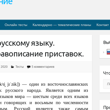
ание
Онлайн тесты
Календарно — тематические планы
Контакт
русскому языку.
Вы
авописание приставок.
 2020
Тесты
5 комментариев
Что
Пои
kʲɪi̯ jɪˈzɨk]) — один из восточнославянских
к русского народа. Является одним из
 языков мира — шестым среди всех языков
и говорящих и восьмым по численности
Пр
ым. Русский является также самым