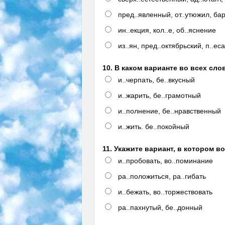
пред..явленный, от..утюжил, ба
ин..екция, кол..е, об..яснение
из..ян, пред..октябрьский, п..ес
10. В каком варианте во всех сло
и..черпать, бе..вкусный
и..жарить, бе..грамотный
и..полнение, бе..нравственный
и..жить. бе..покойный
11. Укажите вариант, в котором в
и..пробовать, во..поминание
ра..положиться, ра..гибать
и..бежать, во..торжествовать
ра..пахнутый, бе..донный