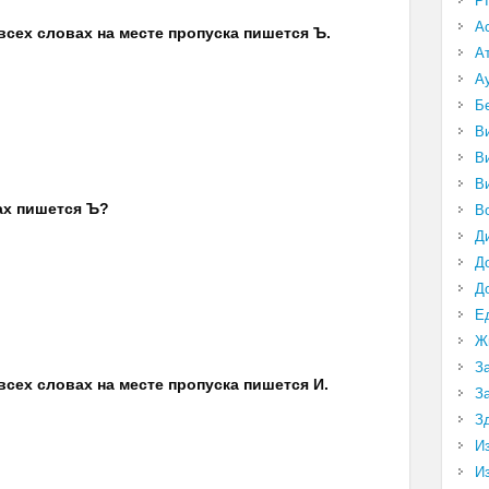
P
А
 всех словах на месте пропуска пишется Ъ.
А
А
Б
В
В
В
вах пишется Ъ?
В
Д
Д
Д
Е
Ж
З
 всех словах на месте пропуска пишется И.
З
З
И
И