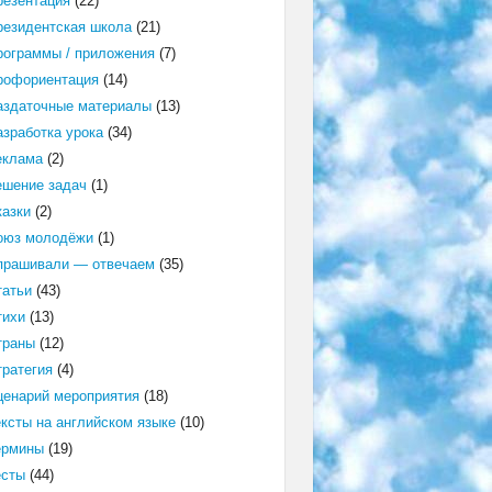
резентация
(22)
резидентская школа
(21)
рограммы / приложения
(7)
рофориентация
(14)
аздаточные материалы
(13)
азработка урока
(34)
еклама
(2)
ешение задач
(1)
казки
(2)
оюз молодёжи
(1)
прашивали — отвечаем
(35)
татьи
(43)
тихи
(13)
траны
(12)
тратегия
(4)
ценарий мероприятия
(18)
ексты на английском языке
(10)
ермины
(19)
есты
(44)