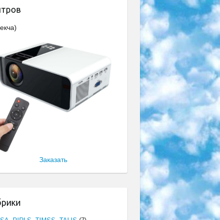
нтров
екча)
Заказать
брики