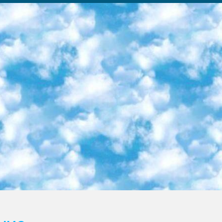
ка образовательный центр (Худайкулов Ш.) итоговый государственный аттестационный экзамен ориентирован на творческое и логическое мышление при подготовке базы материалов учитывать введение заданий. 5. Следует отметить, что: сертификат государственного образца о знании общеобразовательного предмета и как минимум национальный уровень B1 по предметам на иностранных языках, указанным в Приложении 2. или международно признанный сертификат эквивалентного уровня студенты, изучающие определенный предмет, освобождаются от экзамена; по соответствующим предметам запланирована итоговая государственная аттестация за день до дня, путем жеребьевки Рабочей группой (в письменной форме по предметам, проводимым в форме) из числа сформированных вариантов выбрано 2 варианта; 2 выбранных варианта экзамена анонсированы на официальном сайте министерства и все выпускники по всей стране на основе этих вариантов проводит итоговую государственную аттестацию. 6. Государственное образование учащихся средних общеобразовательных учреждений. знания в соответствии с квалификационными требованиями, которые необходимо приобрести на основании стандартов итоговый (выпускной) контроль для 9 и 11 классов в целях тестирования Экзамены (далее – экзамены) состоят из предметов, перечисленных в приложении 1. будет сделано. 7. Экзамены пройдут с 26 мая по 15 июня 2024 г. (кроме науки физического воспитания). 8. Физическая для учащихся 9 классов общесредних образовательных учреждений. Экзамены по предмету «Образование, квалификация медицина» 1-6 мая 2024 года. сотрудники перевести под присмотр (с отклонениями в физическом или умственном развитии) специализированная школа для детей, школы-интернаты и со сколиозом школы-интернаты санаторного типа для больных детей исключены). 9. Он был слепым, слабовидящим и имел нарушения опорно-двигательного аппарата. экзамены в специализированных школах и интернатах для детей должны проводиться исходя из требований, предъявляемых к общеобразовательным учреждениям (физкультура кроме науки). 10. Специализированная школа для глухих и слабослышащих детей. и экзамены в интернатах и быть реализован в виде письменного теста по математике. 11. Специальность для умственно отсталых детей. Для 9 класса Родной язык и литературное письмо Государственный язык (язык обучения – узбекский). для неклассов) написано Математическое письмо Письменная/устная история Узбекистана Физическое воспитание практично Итоговый контроль Для 11 класса Написание родного языка и литературы (эссе) Математическое письмо Узбекский язык (обучение на узбекском языке) не посещающее общее среднее образование для учреждений)/Образовательное учреждение выбор письменный и устный Иностранный язык письменный/устный Письменная/устная история Узбекистана *По выбору студента:  Химия  Физика  Основы государственного права  География 10 бесплатных образовательных ресурсов - Мы составили подборку онлайн-проектов с интерактивными упражнениями, видеолекциями и статьями. Они помогут вам обрести новые и освежить старые знания бесплатно. 1. «ИНТУИТ» Старейшая образовательная площадка Рунета. Здесь вы найдёте сотни текстовых и видеокурсов на десятки различных тем — от программирования до психологии. Многие курсы подготовлены российскими университетами и крупными международными компаниями вроде Intel и Microsoft. Самостоятельное обучение бесплатное, но желающие могут оплатить услуги персональных наставников. 2. «Смартия» знакомит с актуальными профессиями и подсказывает, как им обучаться. Выбрав заинтересовавшую вас специальность — SMM-специалист, фотограф, веб-дизайнер или другую, — увидите список необходимых для неё умений. Чтобы вы могли освоить их самостоятельно, для каждого умения площадка отображает подборку ссылок на учебные материалы. Хотя «Смартия» ориентируется на русскоязычную аудиторию, часть контента всё же доступна только на английском. 3. «Лекторий Физтеха» Проект Московского физико-технического института (Физтеха). С его помощью вы можете смотреть онлайн серии лекций, записанные на видео в этом вузе. В числе доступных предметов — физика, биология, химия, информационные технологии и другие. К некоторым лекциям администрация ресурса прилагает готовые конспекты, которые можно скачивать в PDF-формате. 4. ITMOcourses Онлайн-площадка Санкт-Петербургского национального исследовательского университета информационных технологий, механики и оптики (ИТМО). Ресурс предоставляет свободный доступ к курсам, разработанным в этом вузе. Каталог материалов разбит на четыре категории: «Оптические системы и технологии», «Приборостроение и робототехника», «Информационные технологии» и «Биотехнологии». Курсы состоят из видеолекций, интерактивных демонстраций и заданий. 5. «КиберЛенинка» Электронная научная библиот