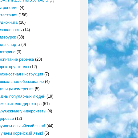
ISA, PIRLS, TIMSS, TALIS
(7)
строномия
(4)
ттестация
(156)
удиокнига
(18)
езопасность
(14)
идеоурок
(38)
иды спорта
(9)
икторина
(3)
оспитание ребёнка
(23)
иректору школы
(12)
олжностная инструкция
(7)
ошкольное образование
(4)
диницы измерения
(5)
изнь популярных людей
(19)
аместителю директора
(61)
арубежные университеты
(4)
доровье
(12)
зучаем английский язык!
(44)
зучаем корейский язык!
(5)