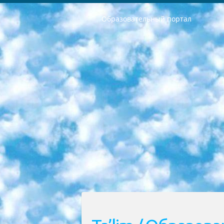
Образовательный портал
РЕСПУБЛИКА УЗБЕКИСТАН МИНИСТРЕРСТВО ДОШКОЛЬНОГО И ШКОЛЬНОГО ОБРАЗОВАНИЯ КОМАНДА в общеобразовательных учреждениях в 2023-2024 учебном году организация и проведение итоговой государственной аттестации обучающихся о Министра дошкольного и школьного образования Республики Узбекистан от 4 марта 2008 года (постановлением Минюста от 20 марта 2008 года № 1778 государственной регистрации) «Итоговое состояние учащихся общего среднего образования на основании положения об утверждении положения об аттестации общего среднего образования выпускной экзамен студентов в образовательных учреждениях в 2023-2024 учебном году В целях организации и прохождения аттестации приказываю: 1. Следующее: перечень предметов, по которым будет проводиться итоговая государственная аттестация и экзамен формы перевода согласно приложению 1; сертификаты международного образца, оценивающие уровень владения иностранными языками перечень согласно приложению 2; 2. Педагогический при специализированных образовательных учреждениях. научно-практический центр квалификации и международной оценки (Д.Давидова) 2024 г. До 25 марта: задания по предметам, по которым будет проводиться итоговая аттестация разработка и утверждение технических условий; итоговая аттестация на основании разработанного предметного задания разработка вопросов по предметам (устно и письменно), экзамен передача; общеобразовательные средние школы и специальные учебные заведения учащиеся выпускных классов школ и интернатов в агентской системе подготовка базы данных экзаменационных материалов и критериев оценки; перевод базы экзаменационных материалов на все языки обучения подать в Республиканский образовательный центр для изготовления; варианты экзаменов на основе разработанных контрольных материалов пусть будут поставлены задачи формирования. 3. Республиканский образовательный центр (Ш.Худайкулов) до 5 апреля 2024 года. до: база данных предоставленных экзаменационных материалов на все языки обучения перевод и экспертиза; для слепых, слабовидящих, глухих, слабослышащих и умственно отсталых детей учащиеся выпускных классов специализированных школ и школ-интернатов база данных экзаменационных материалов на всех преподаваемых языках подготовка критериев оценки; специализированные школы для умственно отсталых детей и технологии для учащихся выпускных классов школ-интернатов разработка соответствующих рекомендаций и критериев проведения ЕГЭ по естествознанию давать задания. 4. Педагогический при специализированных образовательных учреждениях. Научно-практический центр навыков и международной оценки (Д.Давидова), Республи