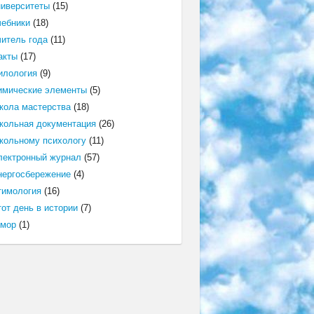
ниверситеты
(15)
чебники
(18)
читель года
(11)
акты
(17)
илология
(9)
имические элементы
(5)
кола мастерства
(18)
кольная документация
(26)
кольному психологу
(11)
лектронный журнал
(57)
нергосбережение
(4)
тимология
(16)
от день в истории
(7)
мор
(1)