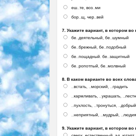
еш..те, воз..ми
бор..щ, чер..вей
7. Укажите вариант, в котором во
бе..деятельный, бе..шумный
бе..брежный, бе..подобный
бе..пощадный. бе..защитный
бе..ропотпый, бе..молвный
8. В каком варианте во всех слов
..встать, ..морский, ..градить
..кармливать, ..украшать, ..лест
..пухлость, ..тронуться, ..добры
..неприятный, ..мудрый, ..люди
9. Укажите вариант, в котором во
сверх..естественный, ад..ютапт,