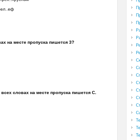
П
П
рел..еф
П
П
а
Р
Р
вах на месте пропуска пишется 3?
Р
Р
С
С
С
С
С
о всех словах на месте пропуска пишется С.
С
С
С
Т
Т
Т