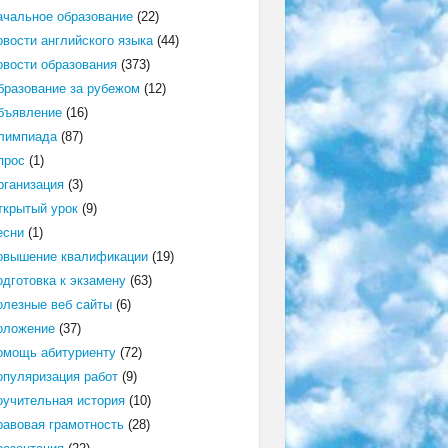
ачальное образование
(22)
овости английского языка
(44)
овости образования
(373)
бразование за рубежом
(12)
бъявление
(16)
лимпиада
(87)
прос
(1)
рганизация
(3)
ткрытый урок
(9)
есни
(1)
овышение квалификации
(19)
одготовка к экзамену
(63)
олезные веб сайты
(6)
оложение
(37)
омощь абитуриенту
(72)
опуляризация работ
(9)
оучительная история
(10)
равовая грамотность
(28)