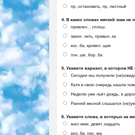
пр..остановить, пр..лестный
4. В каких словах мягкий знак не
привлеч.., сплош..
закон..чить, привыч..ка
кос..ба, кровел..щик
тон..ше, бор..ба
5. Укажите вариант, в котором Н
Сегодня мы получили (не)ожида
Катя в свою очередь нашла тож
Неделю уже льёт дождь, и доро
Ранней весной слышатся (не)у
6. Укажите слова, в которых на м
мал.чики, девят..надцать
рез..ба, пис..ма