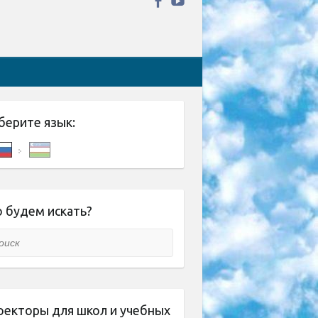
берите язык:
 будем искать?
ск
оекторы для школ и учебных