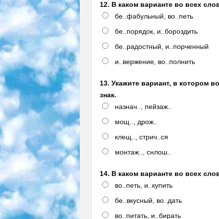
12. В каком варианте во всех сло
бе..фабульный, во..петь
бе..порядок, и..бороздить
бе..радостный, и..порченный
и..вержение, во..полнить
13. Укажите вариант, в котором в
знак.
назнач.., пейзаж..
мощ.., дрож..
клещ.., стрич..ся
монтаж.., снлош..
14. В каком варианте во всех сло
во..петь, и..купить
бе..вкусный, во..дать
во..питать, и..бирать