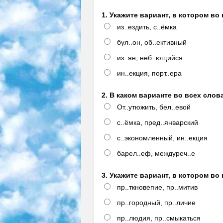
1. Укажите вариант, в котором во
из..ездить, с..ёмка
бул..он, об..ективный
из..ян, неб..ющийся
ин..екция, порт..ера
2. В каком варианте во всех сло
От..утюжить, бел..евой
с..ёмка, пред..январский
с..экономленный, ин..екция
барел..еф, междуреч..е
3. Укажите вариант, в котором во
пр..ткновепие, пр..митив
пр..городный, пр..личие
пр..людия, пр..смыкаться