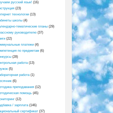
зучаем русский язык!
(16)
нструкция
(23)
нтернет технологии
(13)
абинеты школы
(4)
алендарно-тематические планы
(29)
лассному руководителю
(37)
ниги
(22)
оммунальные платежи
(4)
омпетенция по предметам
(6)
онкурсы
(28)
онтрольная работа
(13)
ружок
(5)
абораторная работа
(1)
есячник
(6)
етодика преподавания
(12)
етодическая помощь
(45)
ониторинг
(12)
адбавка / зарплата
(146)
ациональный сертификат
(37)