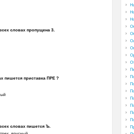
Н
Н
Н
О
 всех словах пропущена 3.
О
О
О
О
О
П
П
ах пишется приставка ПРЕ ?
П
П
ный
П
й
П
П
я
П
 всех словах пишется Ъ.
П
 трех..ярусный