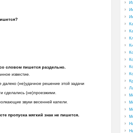
И
И
И
 пишется?
К
К
К
К
К
К
К
Е со словом пишется раздельно.
К
нное известие.
К
е далеко (не)удачное решение этой задачи
Л
ги сделались (не)проезжими.
М
молкающие звуки весенней капели.
М
М
есте пропуска мягкий знак не пишется.
М
Н
Н