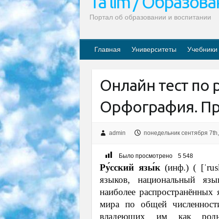
Ta’lim / Образов
Портал об образовании и воспитании
Главная
Университеты
Учебники
Онлайн тест по 
Орфография. Пр
admin
понедельник сентября 7th,
Было просмотрено
5 548
Ру́сский язы́к
(инф.) ( [ˈrus
языков, национальный язы
наиболее распространённых
мира по общей численност
владеющих им как родн