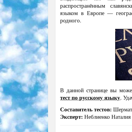
распространённым славян
языком в Европе — географ
родного.
В данной странице вы може
тест по русскому языку
. Уд
Составитель тестов:
Шермато
Эксперт:
Неблиенко Наталия