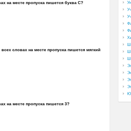
У
вах на месте пропуска пишется буква С?
У
У
Ф
Ф
Х
Ш
о всех словах на месте пропуска пишется мягкий
Ш
Ш
Э
Э
Э
Эт
Ю
вах на месте пропуска пишется 3?