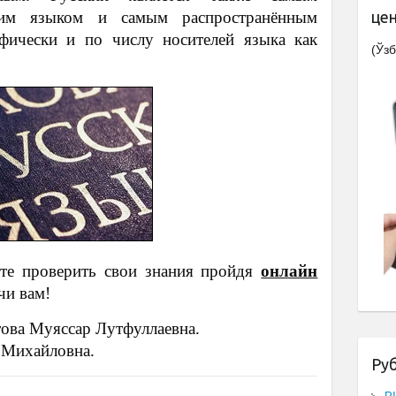
ским языком и самым распространённым
це
ически и по числу носителей языка как
(Ўзб
те проверить свои знания пройдя
онлайн
ачи вам!
ва Муяссар Лутфуллаевна.
 Михайловна.
Ру