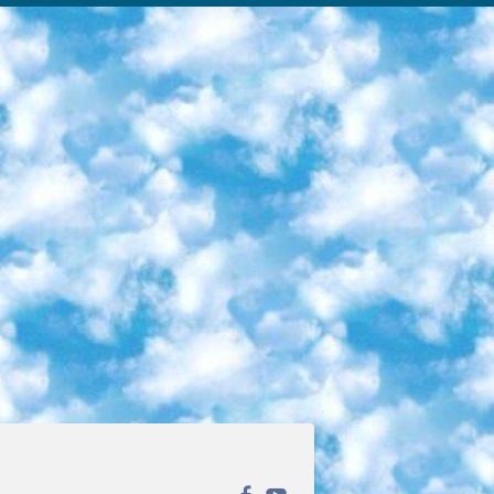
ека открытого доступа. Каталог площадки регулярно обрастает текстами статей из различных научных изданий. Сгруппированные по журналам и рубрикам публикации можно читать онлайн или скачивать целиком в PDF-формате. Проект нацелен на популяризацию науки за счёт открытого доступа к качественной информации. 6. «ПостНаука» На этом ресурсе публикуют подборки видеолекций, составленные экспертами из разных отраслей и объединённые общими темами. Среди них, к примеру, есть серии «Биоинформатика и геномика», «Культура средневековой Скандинавии» и Cinema Studies о теории кино. Каждая подборка лекций — логически связанная история, рассказанная экспертом от первого лица. Кроме того, на сайте появляются научно-образовательные статьи и тесты на разные темы. 7. «Newочём» Команда проекта «Newочём» отбирает самые интересные тексты из англоязычных СМИ и переводит те из них, за которые голосуют участники сообщества «ВКонтакте». По большей части это научно-популярные статьи. Редакторы придумывают лишь заголовки, в остальном содержание переводов соответствует оригиналам. Полные тексты можно читать прямо в социальной сети. 8. InternetUrok Онлайн-база материалов по основным дисциплинам школьной программы. Информация на сайте структурирована по классам, предметам и темам (урокам). Каждый урок состоит из видеолекций и конспектов. Есть также интерактивные тренажёры и тесты для закрепления пройденного материала. Даже если вы давно окончили школу, возможность повторить программу старших классов всегда может пригодиться. 9. Edutainme Ещё один ресурс об образовании. В отличие от Newtonew, как мне кажется, Edutainme больше ориентируется на представителей индустрии: педагогов, предпринимателей, разработчиков образовательных проектов. Но и любой, кто просто стремится к саморазвитию, найдёт на сайте много полезного и интересного для себя. Например, информацию о новых курсах и образовательных сервисах. 10. Newtonew Онлайн-медиа об образовании и обучении в широком смысле. Авторы Newtonew пишут об инструментах, заведениях, тактиках и стратегиях, которые помогают учить других и получать новые знания самостоятельно. На этой площадке вы найдёте новости, обзоры, аналитические мат