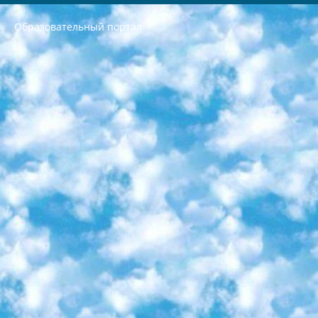
Образовательный портал
РЕСПУБЛИКА УЗБЕКИСТАН МИНИСТРЕРСТВО ДОШКОЛЬНОГО И ШКОЛЬНОГО ОБРАЗОВАНИЯ КОМАНДА в общеобразовательных учреждениях в 2023-2024 учебном году организация и проведение итоговой государственной аттестации обучающихся о Министра дошкольного и школьного образования Республики Узбекистан от 4 марта 2008 года (постановлением Минюста от 20 марта 2008 года № 1778 государственной регистрации) «Итоговое состояние учащихся общего среднего образования на основании положения об утверждении положения об аттестации общего среднего образования выпускной экзамен студентов в образовательных учреждениях в 2023-2024 учебном году В целях организации и прохождения аттестации приказываю: 1. Следующее: перечень предметов, по которым будет проводиться итоговая государственная аттестация и экзамен формы перевода согласно приложению 1; сертификаты международного образца, оценивающие уровень владения иностранными языками перечень согласно приложению 2; 2. Педагогический при специализированных образовательных учреждениях. научно-практический центр квалификации и международной оценки (Д.Давидова) 2024 г. До 25 марта: задания по предметам, по которым будет проводиться итоговая аттестация разработка и утверждение технических условий; итоговая аттестация на основании разработанного предметного задания разработка вопросов по предметам (устно и письменно), экзамен передача; общеобразовательные средние школы и специальные учебные заведения учащиеся выпускных классов школ и интернатов в агентской системе подготовка базы данных экзаменационных материалов и критериев оценки; перевод базы экзаменационных материалов на все языки обучения подать в Республиканский образовательный центр для изготовления; варианты экзаменов на основе разработанных контрольных материалов пусть будут поставлены задачи формирования. 3. Республиканский образовательный центр (Ш.Худайкулов) до 5 апреля 2024 года. до: база данных предоставленных экзаменационных материалов на все языки обучения перевод и экспертиза; для слепых, слабовидящих, глухих, слабослышащих и умственно отсталых детей учащиеся выпускных классов специализированных школ и школ-интернатов база данных экзаменационных материалов на всех преподаваемых языках подготовка критериев оценки; специализированные школы для умственно отсталых детей и технологии для учащихся выпускных классов школ-интернатов разработка соответствующих рекомендаций и критериев проведения ЕГЭ по естествознанию давать задания. 4. Педагогический при специализированных образовательных учреждениях. Научно-практический центр навыков и международной оценки (Д.Давидова), Республика образовательный центр (Худайкулов Ш.) итоговый государственный аттестационный экзамен ориентирован на творческое и логическое мышление при подготовке базы материалов учитывать введение заданий. 5. Следует отметить, что: сертификат государственного образца о знании общеобразовательного предмета и как минимум национальный уровень B1 по предметам на иностранных языках, указанным в Приложении 2. или международно признанный сертификат эквивалентного уровня студенты, изучающие определенный предмет, освобождаются от экзамена; по соответствующим предметам запланирована итоговая государственная аттестация за день до дня, путем жеребьевки Рабочей группой (в письменной форме по предметам, проводимым в форме) из числа сформированных вариантов выбрано 2 варианта; 2 выбранных варианта экзамена анонсированы на официальном сайте министерства и все выпускники по всей стране на основе этих вариантов проводит итоговую государственную аттестацию. 6. Государственное образование учащихся средних общеобразовательных учреждений. знания в соответствии с квалификационными требованиями, которые необходимо приобрести на основании стандартов итоговый (выпускной) контроль для 9 и 11 классов в целях тестирования Экзамены (далее – экзамены) состоят из предметов, перечисленных в приложении 1. будет сделано. 7. Экзамены пройдут с 26 мая по 15 июня 2024 г. (кроме науки физического воспитания). 8. Физическая для учащихся 9 классов общесредних образовательных учреждений. Экзамены по предмету «Образование, квалификация медицина» 1-6 мая 2024 года. сотрудники перевести под присмотр (с отклонениями в физическом или умственном развитии) специализированная школа для детей, школы-интернаты и со сколиозом школы-интернаты санаторного типа для больных детей исключены). 9. Он был слепым, слабовидящим и имел нарушения опорно-двигательного аппарата. экзамены в специализированных школах и интернатах для детей должны проводиться исходя из требований, предъявляемых к общеобразовательным учреждениям (физкультура кроме науки). 10. Специализированная школа для глухих и слабослышащих детей. и экзамены в интернатах и быть реализован в виде письменного теста по математике. 11. Специальность для умственно отсталых детей. Для 9 класса Родной язык и литературное письмо Государственный язык (язык обучения – узбекский). для неклассов) написано Математическое письмо Письменная/устная история Узбекистана Физическое воспитание практично Итоговый контроль Для 11 класса Написание родного языка и литературы (эссе) Математическое письмо Узбекский язык (обучение на узбекском языке) не посещающее общее среднее образование для учреждений)/Образовательное учреждение выбор письменный и устный Иностранный язык письменный/устный Письменная/устная история Узбекистана *По выбору студента:  Химия  Физика  Основы государственного права  География 10 бесплатных образовательных ресурсов - Мы составили подборку онлайн-проектов с интерактивными упражнениями, видеолекциями и статьями. Они помогут вам обрести новые и освежить старые знания бесплатно. 1. «ИНТУИТ» Старейшая образовательная площадка Рунета. Здесь вы найдёте сотни текстовых и видеокурсов на десятки различных тем — от программирования до психологии. Многие курсы подготовлены российскими университетами и крупными международными компаниями вроде Intel и Microsoft. Самостоятельное обучение бесплатное, но желающие могут оплатить услуги персональных наставников. 2. «Смартия» знакомит с актуальными профессиями и подсказывает, как им обучаться. Выбрав заинтересовавшую вас специальность — SMM-специалист, фотограф, веб-дизайнер или другую, — увидите список необходимых для неё умений. Чтобы вы могли освоить их самостоятельно, для каждого умения площадка отображает подборку ссылок на учебные материалы. Хотя «Смартия» ориентируется на русскоязычную аудиторию, часть контента всё же доступна только на английском. 3. «Лекторий Физтеха» Проект Московского физико-технического института (Физтеха). С его помощью вы можете смотреть онлайн серии лекций, записанные на видео в этом вузе. В числе доступных предметов — физика, биология, химия, информационные технологии и другие. К некоторым лекциям администрация ресурса прилагает готовые конспекты, которые можно скачивать в PDF-формате. 4. ITMOcourses Онлайн-площадка Санкт-Петербургского национального исследовательского университета информационных технологий, механики и оптики (ИТМО). Ресурс предоставляет свободный доступ к курсам, разработанным в этом вузе. Каталог материалов разбит на четыре категории: «Оптические системы и технологии», «Приборостроение и робототехника», «Информационные технологии» и «Биотехнологии». Курсы состоят из видеолекций, интерактивных демонстраций и заданий. 5. «КиберЛенинка» Электронная научная библиотека открытого доступа. Каталог площадки регулярно обрастает текстами статей из различных научных изданий. Сгруппированные по журналам и рубрикам публикации можно читать онлайн или скачивать целиком в PDF-формате. Проект нацелен на популяризацию науки за счёт открытого доступа к качественной информации. 6. «ПостНаука» На этом ресурсе публикуют подборки видеолекций, составленные экспертами из разных отраслей и объединённые общими темами. Среди них, к примеру, есть серии «Биоинформатика и геномика», «Культура средневековой Скандинавии» и Cinema Studies о теории кино. Каждая подборка лекций — логически связанная история, рассказанная экспертом от первого лица. Кроме того, на сайте появляются научно-образовательные статьи и тесты на разные темы. 7. «Newочём» Команда проекта «Newочём» отбирает самые интересные тексты из англоязычных СМИ и переводит те из них, за которые голосуют участники сообщества «ВКонтакте». По большей части это научно-популярные статьи. Редакторы придумывают лишь заголовки, в остальном содержание переводов соответствует оригиналам. Полные тексты можно читать прямо в социальной сети. 8. InternetUrok Онлайн-база материалов по основным дисциплинам школьной программы. Информация на сайте структурирована по классам, предметам и темам (урокам). Каждый урок состоит из видеолекций и конспектов. Есть также интерактивные тренажёры и тесты для закрепления пройденного материала. Даже если вы давно окончили школу, возможность повторить программу старших классов всегда может пригодиться. 9. Edutainme Ещё один ресурс об образовании. В отличие от Newtonew, как мне кажется, Edutainme больше ориентируется на представителей индустрии: педагогов, предпринимателей, разработчиков образовательных проектов. Но и любой, кто просто стремится к саморазвитию, найдёт на сайте много полезного и интересного для себя. Например, информацию о новых курсах и образовательных сервисах. 10. Newtonew Онлайн-медиа об образовании и обучении в широком смысле. Авторы Newtonew пишут об инструментах, заведениях, тактиках и стратегиях, которые помогают учить других и получать новые знания самостоятельно. На этой площадке вы найдёте новости, обзоры, аналитические мат