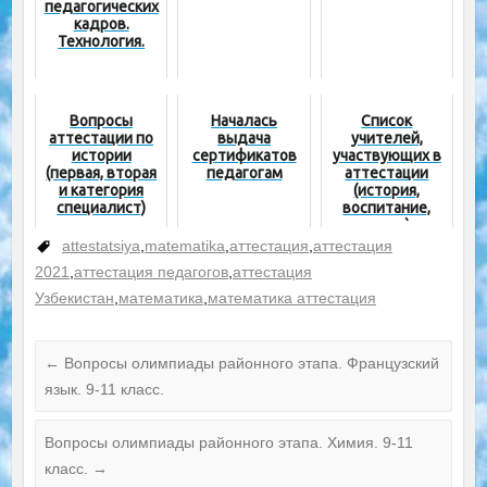
педагогических
кадров.
Технология.
Вопросы
Началась
Список
аттестации по
выдача
учителей,
истории
сертификатов
участвующих в
(первая, вторая
педагогам
аттестации
и категория
(история,
специалист)
воспитание,
право)
attestatsiya
,
matematika
,
аттестация
,
аттестация
2021
,
аттестация педагогов
,
аттестация
Узбекистан
,
математика
,
математика аттестация
←
Вопросы олимпиады районного этапа. Французский
язык. 9-11 класс.
Вопросы олимпиады районного этапа. Химия. 9-11
класс.
→