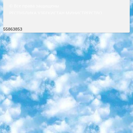
© Все права защищены
РЕСПУБЛИКА УЗБЕКИСТАН МИНИСТРЕРСТВО ДОШКОЛЬНОГО И ШКОЛЬНОГО ОБРАЗОВАНИЯ КОМАНДА в общеобразовательных учреждениях в 2023-2024 учебном году организация и проведение итоговой государственной аттестации обучающихся о Министра дошкольного и школьного образования Республики Узбекистан от 4 марта 2008 года (постановлением Минюста от 20 марта 2008 года № 1778 государственной регистрации) «Итоговое состояние учащихся общего среднего образования на основании положения об утверждении положения об аттестации общего среднего образования выпускной экзамен студентов в образовательных учреждениях в 2023-2024 учебном году В целях организации и прохождения аттестации приказываю: 1. Следующее: перечень предметов, по которым будет проводиться итоговая государственная аттестация и экзамен формы перевода согласно приложению 1; сертификаты международного образца, оценивающие уровень владения иностранными языками перечень согласно приложению 2; 2. Педагогический при специализированных образовательных учреждениях. научно-практический центр квалификации и международной оценки (Д.Давидова) 2024 г. До 25 марта: задания по предметам, по которым будет проводиться итоговая аттестация разработка и утверждение технических условий; итоговая аттестация на основании разработанного предметного задания разработка вопросов по предметам (устно и письменно), экзамен передача; общеобразовательные средние школы и специальные учебные заведения учащиеся выпускных классов школ и интернатов в агентской системе подготовка базы данных экзаменационных материалов и критериев оценки; перевод базы экзаменационных материалов на все языки обучения подать в Республиканский образовательный центр для изготовления; варианты экзаменов на основе разработанных контрольных материалов пусть будут поставлены задачи формирования. 3. Республиканский образовательный центр (Ш.Худайкулов) до 5 апреля 2024 года. до: база данных предоставленных экзаменационных материалов на все языки обучения перевод и экспертиза; для слепых, слабовидящих, глухих, слабослышащих и умственно отсталых детей учащиеся выпускных классов специализированных школ и школ-интернатов база данных экзаменационных материалов на всех преподаваемых языках подготовка критериев оценки; специализированные школы для умственно отсталых детей и технологии для учащихся выпускных классов школ-интернатов разработка соответствующих рекомендаций и критериев проведения ЕГЭ по естествознанию давать задания. 4. Педагогический при специализированных образовательных учреждениях. Научно-практический центр навыков и международной оценки (Д.Давидова), Республика образовательный центр (Худайкулов Ш.) итоговый государственный аттестационный экзамен ориентирован на творческое и логическое мышление при подготовке базы материалов учитывать введение заданий. 5. Следует отметить, что: сертификат государственного образца о знании общеобразовательного предмета и как минимум национальный уровень B1 по предметам на иностранных языках, указанным в Приложении 2. или международно признанный сертификат эквивалентного уровня студенты, изучающие определенный предмет, освобождаются от экзамена; по соответствующим предметам запланирована итоговая государственная аттестация за день до дня, путем жеребьевки Рабочей группой (в письменной форме по предметам, проводимым в форме) из числа сформированных вариантов выбрано 2 варианта; 2 выбранных варианта экзамена анонсированы на официальном сайте министерства и все выпускники по всей стране на основе этих вариантов проводит итоговую государственную аттестацию. 6. Государственное образование учащихся средних общеобразовательных учреждений. знания в соответствии с квалификационными требованиями, которые необходимо приобрести на основании стандартов итоговый (выпускной) контроль для 9 и 11 классов в целях тестирования Экзамены (далее – экзамены) состоят из предметов, перечисленных в приложении 1. будет сделано. 7. Экзамены пройдут с 26 мая по 15 июня 2024 г. (кроме науки физического воспитания). 8. Физическая для учащихся 9 классов общесредних образовательных учреждений. Экзамены по предмету «Образование, квалификация медицина» 1-6 мая 2024 года. сотрудники перевести под присмотр (с отклонениями в физическом или умственном развитии) специализированная школа для детей, школы-интернаты и со сколиозом школы-интернаты санаторного типа для больных детей исключены). 9. Он был слепым, слабовидящим и имел нарушения опорно-двигательного аппарата. экзамены в специализированных школах и интернатах для детей должны проводиться исходя из требований, предъявляемых к общеобразовательным учреждениям (физкультура кроме науки). 10. Специализированная школа для глухих и слабослышащих детей. и экзамены в интернатах и быть реализован в виде письменного теста по математике. 11. Специальность для умственно отсталых детей. Для 9 класса Родной язык и литературное письмо Государственный язык (язык обучения – узбекский). для неклассов) написано Математическое письмо Письменная/устная история Узбекистана Физическое воспитание практично Итоговый контроль Для 11 класса Написание родного языка и литературы (эссе) Математическое письмо Узбекский язык (обучение на узбекском языке) не посещающее общее среднее образование для учреждений)/Образовательное учреждение выбор письменный и устный Иностранный язык письменный/устный Письменная/устная история Узбекистана *По выбору студента:  Химия  Физика  Основы государственного права  География 10 бесплатных образовательных ресурсов - Мы составили подборку онлайн-проектов с интерактивными упражнениями, видеолекциями и статьями. Они помогут вам обрести новые и освежить старые знания бесплатно. 1. «ИНТУИТ» Старейшая образовательная площадка Рунета. Здесь вы найдёте сотни текстовых и видеокурсов на десятки различных тем — от программирования до психологии. Многие курсы подготовлены российскими университетами и крупными международными компаниями вроде Intel и Microsoft. Самостоятельное обучение бесплатное, но желающие могут оплатить услуги персональных наставников. 2. «Смартия» знакомит с актуальными профессиями и подсказывает, как им обучаться. Выбрав заинтересовавшую вас специальность — SMM-специалист, фотограф, веб-дизайнер или другую, — увидите список необходимых для неё умений. Чтобы вы могли освоить их самостоятельно, для каждого умения площадка отображает подборку ссылок на учебные материалы. Хотя «Смартия» ориентируется на русскоязычную аудиторию, часть контента всё же доступна только на английском. 3. «Лекторий Физтеха» Проект Московского физико-технического института (Физтеха). С его помощью вы можете смотреть онлайн серии лекций, записанные на видео в этом вузе. В числе доступных предметов — физика, биология, химия, информационные технологии и другие. К некоторым лекциям администрация ресурса прилагает готовые конспекты, которые можно скачивать в PDF-формате. 4. ITMOcourses Онлайн-площадка Санкт-Петербургского национального исследовательского университета информационных технологий, механики и оптики (ИТМО). Ресурс предоставляет свободный доступ к курсам, разработанным в этом вузе. Каталог материалов разбит на четыре категории: «Оптические системы и технологии», «Приборостроение и робототехника», «Информационные технологии» и «Биотехнологии». Курсы состоят из видеолекций, интерактивных демонстраций и заданий. 5. «КиберЛенинка» Электронная научная библиотека открытого доступа. Каталог площадки регулярно обрастает текстами статей из различных научных изданий. Сгруппированные по журналам и рубрикам публикации можно читать онлайн или скачивать целиком в PDF-формате. Проект нацелен на популяризацию науки за счёт открытого доступа к качественной информации. 6. «ПостНаука» На этом ресурсе публикуют подборки видеолекций, составленные экспертами из разных отраслей и объединённые общими темами. Среди них, к примеру, есть серии «Биоинформатика и геномика», «Культура средневековой Скандинавии» и Cinema Studies о теории кино. Каждая подборка лекций — логически связанная история, рассказанная экспертом от первого лица. Кроме того, на сайте появляются научно-образовательные статьи и тесты на разные темы. 7. «Newочём» Команда проекта «Newочём» отбирает самые интересные тексты из англоязычных СМИ и переводит те из них, за которые голосуют участники сообщества «ВКонтакте». По большей части это научно-популярные статьи. Редакторы придумывают лишь заголовки, в остальном содержание переводов соответствует оригиналам. Полные тексты можно читать прямо в социальной сети. 8. InternetUrok Онлайн-база материалов по основным дисциплинам школьной программы. Информация на сайте структурирована по классам, предметам и темам (урокам). Каждый урок состоит из видеолекций и конспектов. Есть также интерактивные тренажёры и тесты для закрепления пройденного материала. Даже если вы давно окончили школу, возможность повторить программу старших классов всегда может пригодиться. 9. Edutainme Ещё один ресурс об образовании. В отличие от Newtonew, как мне кажется, Edutainme больше ориентируется на представителей индустрии: педагогов, предпринимателей, разработчиков образовательных проектов. Но и любой, кто просто стремится к саморазвитию, найдёт на сайте много полезного и интересного для себя. Например, информацию о новых курсах и образовательных сервисах. 10. Newtonew Онлайн-медиа об образовании и обучении в широком смысле. Авторы Newtonew пишут об инструментах, заведениях, тактиках и стратегиях, которые помогают учить других и получать новые знания самостоятельно. На этой площадке вы найдёте новости, обзоры, аналитические мате
55863853