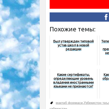
Похожие темы:
Был утвержден типовой
Тепе
устав школ в новой
редакции
пре
не
Какие сертификаты,
Ка
определяющие уровень
обр
владения иностранными
языками не признаются?
мактаб формаси
,
Узбекистон таъ
узбекистан