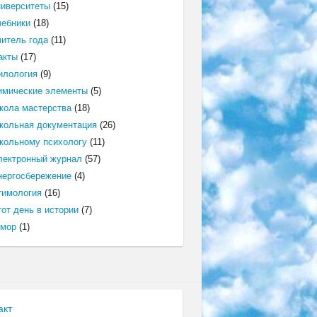
ниверситеты
(15)
чебники
(18)
читель года
(11)
акты
(17)
илология
(9)
имические элементы
(5)
кола мастерства
(18)
кольная документация
(26)
кольному психологу
(11)
лектронный журнал
(57)
нергосбережение
(4)
тимология
(16)
от день в истории
(7)
мор
(1)
акт