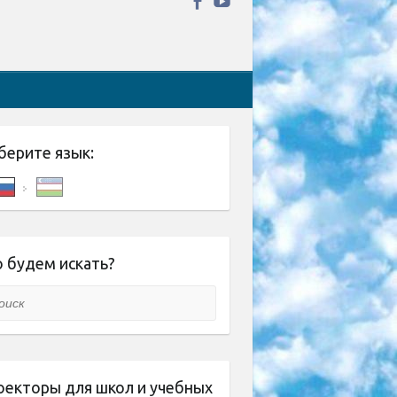
берите язык:
 будем искать?
ск
оекторы для школ и учебных