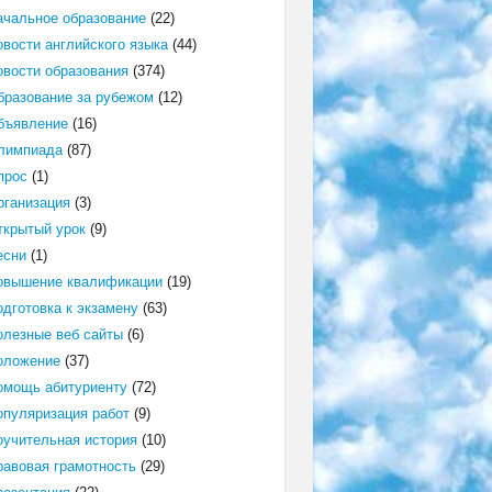
ачальное образование
(22)
овости английского языка
(44)
овости образования
(374)
бразование за рубежом
(12)
бъявление
(16)
лимпиада
(87)
прос
(1)
рганизация
(3)
ткрытый урок
(9)
есни
(1)
овышение квалификации
(19)
одготовка к экзамену
(63)
олезные веб сайты
(6)
оложение
(37)
омощь абитуриенту
(72)
опуляризация работ
(9)
оучительная история
(10)
равовая грамотность
(29)