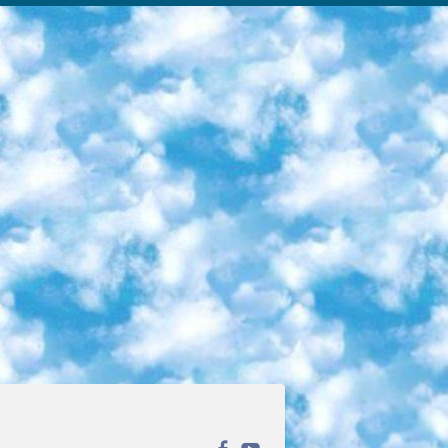
ека открытого доступа. Каталог площадки регулярно обрастает текстами статей из различных научных изданий. Сгруппированные по журналам и рубрикам публикации можно читать онлайн или скачивать целиком в PDF-формате. Проект нацелен на популяризацию науки за счёт открытого доступа к качественной информации. 6. «ПостНаука» На этом ресурсе публикуют подборки видеолекций, составленные экспертами из разных отраслей и объединённые общими темами. Среди них, к примеру, есть серии «Биоинформатика и геномика», «Культура средневековой Скандинавии» и Cinema Studies о теории кино. Каждая подборка лекций — логически связанная история, рассказанная экспертом от первого лица. Кроме того, на сайте появляются научно-образовательные статьи и тесты на разные темы. 7. «Newочём» Команда проекта «Newочём» отбирает самые интересные тексты из англоязычных СМИ и переводит те из них, за которые голосуют участники сообщества «ВКонтакте». По большей части это научно-популярные статьи. Редакторы придумывают лишь заголовки, в остальном содержание переводов соответствует оригиналам. Полные тексты можно читать прямо в социальной сети. 8. InternetUrok Онлайн-база материалов по основным дисциплинам школьной программы. Информация на сайте структурирована по классам, предметам и темам (урокам). Каждый урок состоит из видеолекций и конспектов. Есть также интерактивные тренажёры и тесты для закрепления пройденного материала. Даже если вы давно окончили школу, возможность повторить программу старших классов всегда может пригодиться. 9. Edutainme Ещё один ресурс об образовании. В отличие от Newtonew, как мне кажется, Edutainme больше ориентируется на представителей индустрии: педагогов, предпринимателей, разработчиков образовательных проектов. Но и любой, кто просто стремится к саморазвитию, найдёт на сайте много полезного и интересного для себя. Например, информацию о новых курсах и образовательных сервисах. 10. Newtonew Онлайн-медиа об образовании и обучении в широком смысле. Авторы Newtonew пишут об инструментах, заведениях, тактиках и стратегиях, которые помогают учить других и получать новые знания самостоятельно. На этой площадке вы найдёте новости, обзоры, аналитические мат