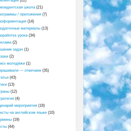
резентация
(22)
резидентская школа
(21)
рограммы / приложения
(7)
рофориентация
(14)
аздаточные материалы
(13)
азработка урока
(34)
еклама
(2)
ешение задач
(1)
казки
(2)
оюз молодёжи
(1)
прашивали — отвечаем
(35)
татьи
(43)
тихи
(13)
траны
(12)
тратегия
(4)
ценарий мероприятия
(18)
ексты на английском языке
(10)
ермины
(19)
есты
(44)