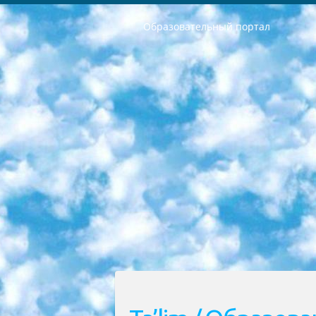
Образовательный портал
РЕСПУБЛИКА УЗБЕКИСТАН МИНИСТРЕРСТВО ДОШКОЛЬНОГО И ШКОЛЬНОГО ОБРАЗОВАНИЯ КОМАНДА в общеобразовательных учреждениях в 2023-2024 учебном году организация и проведение итоговой государственной аттестации обучающихся о Министра дошкольного и школьного образования Республики Узбекистан от 4 марта 2008 года (постановлением Минюста от 20 марта 2008 года № 1778 государственной регистрации) «Итоговое состояние учащихся общего среднего образования на основании положения об утверждении положения об аттестации общего среднего образования выпускной экзамен студентов в образовательных учреждениях в 2023-2024 учебном году В целях организации и прохождения аттестации приказываю: 1. Следующее: перечень предметов, по которым будет проводиться итоговая государственная аттестация и экзамен формы перевода согласно приложению 1; сертификаты международного образца, оценивающие уровень владения иностранными языками перечень согласно приложению 2; 2. Педагогический при специализированных образовательных учреждениях. научно-практический центр квалификации и международной оценки (Д.Давидова) 2024 г. До 25 марта: задания по предметам, по которым будет проводиться итоговая аттестация разработка и утверждение технических условий; итоговая аттестация на основании разработанного предметного задания разработка вопросов по предметам (устно и письменно), экзамен передача; общеобразовательные средние школы и специальные учебные заведения учащиеся выпускных классов школ и интернатов в агентской системе подготовка базы данных экзаменационных материалов и критериев оценки; перевод базы экзаменационных материалов на все языки обучения подать в Республиканский образовательный центр для изготовления; варианты экзаменов на основе разработанных контрольных материалов пусть будут поставлены задачи формирования. 3. Республиканский образовательный центр (Ш.Худайкулов) до 5 апреля 2024 года. до: база данных предоставленных экзаменационных материалов на все языки обучения перевод и экспертиза; для слепых, слабовидящих, глухих, слабослышащих и умственно отсталых детей учащиеся выпускных классов специализированных школ и школ-интернатов база данных экзаменационных материалов на всех преподаваемых языках подготовка критериев оценки; специализированные школы для умственно отсталых детей и технологии для учащихся выпускных классов школ-интернатов разработка соответствующих рекомендаций и критериев проведения ЕГЭ по естествознанию давать задания. 4. Педагогический при специализированных образовательных учреждениях. Научно-практический центр навыков и международной оценки (Д.Давидова), Республи