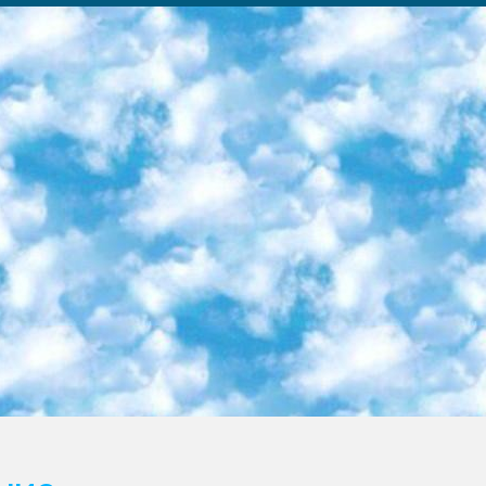
ка образовательный центр (Худайкулов Ш.) итоговый государственный аттестационный экзамен ориентирован на творческое и логическое мышление при подготовке базы материалов учитывать введение заданий. 5. Следует отметить, что: сертификат государственного образца о знании общеобразовательного предмета и как минимум национальный уровень B1 по предметам на иностранных языках, указанным в Приложении 2. или международно признанный сертификат эквивалентного уровня студенты, изучающие определенный предмет, освобождаются от экзамена; по соответствующим предметам запланирована итоговая государственная аттестация за день до дня, путем жеребьевки Рабочей группой (в письменной форме по предметам, проводимым в форме) из числа сформированных вариантов выбрано 2 варианта; 2 выбранных варианта экзамена анонсированы на официальном сайте министерства и все выпускники по всей стране на основе этих вариантов проводит итоговую государственную аттестацию. 6. Государственное образование учащихся средних общеобразовательных учреждений. знания в соответствии с квалификационными требованиями, которые необходимо приобрести на основании стандартов итоговый (выпускной) контроль для 9 и 11 классов в целях тестирования Экзамены (далее – экзамены) состоят из предметов, перечисленных в приложении 1. будет сделано. 7. Экзамены пройдут с 26 мая по 15 июня 2024 г. (кроме науки физического воспитания). 8. Физическая для учащихся 9 классов общесредних образовательных учреждений. Экзамены по предмету «Образование, квалификация медицина» 1-6 мая 2024 года. сотрудники перевести под присмотр (с отклонениями в физическом или умственном развитии) специализированная школа для детей, школы-интернаты и со сколиозом школы-интернаты санаторного типа для больных детей исключены). 9. Он был слепым, слабовидящим и имел нарушения опорно-двигательного аппарата. экзамены в специализированных школах и интернатах для детей должны проводиться исходя из требований, предъявляемых к общеобразовательным учреждениям (физкультура кроме науки). 10. Специализированная школа для глухих и слабослышащих детей. и экзамены в интернатах и быть реализован в виде письменного теста по математике. 11. Специальность для умственно отсталых детей. Для 9 класса Родной язык и литературное письмо Государственный язык (язык обучения – узбекский). для неклассов) написано Математическое письмо Письменная/устная история Узбекистана Физическое воспитание практично Итоговый контроль Для 11 класса Написание родного языка и литературы (эссе) Математическое письмо Узбекский язык (обучение на узбекском языке) не посещающее общее среднее образование для учреждений)/Образовательное учреждение выбор письменный и устный Иностранный язык письменный/устный Письменная/устная история Узбекистана *По выбору студента:  Химия  Физика  Основы государственного права  География 10 бесплатных образовательных ресурсов - Мы составили подборку онлайн-проектов с интерактивными упражнениями, видеолекциями и статьями. Они помогут вам обрести новые и освежить старые знания бесплатно. 1. «ИНТУИТ» Старейшая образовательная площадка Рунета. Здесь вы найдёте сотни текстовых и видеокурсов на десятки различных тем — от программирования до психологии. Многие курсы подготовлены российскими университетами и крупными международными компаниями вроде Intel и Microsoft. Самостоятельное обучение бесплатное, но желающие могут оплатить услуги персональных наставников. 2. «Смартия» знакомит с актуальными профессиями и подсказывает, как им обучаться. Выбрав заинтересовавшую вас специальность — SMM-специалист, фотограф, веб-дизайнер или другую, — увидите список необходимых для неё умений. Чтобы вы могли освоить их самостоятельно, для каждого умения площадка отображает подборку ссылок на учебные материалы. Хотя «Смартия» ориентируется на русскоязычную аудиторию, часть контента всё же доступна только на английском. 3. «Лекторий Физтеха» Проект Московского физико-технического института (Физтеха). С его помощью вы можете смотреть онлайн серии лекций, записанные на видео в этом вузе. В числе доступных предметов — физика, биология, химия, информационные технологии и другие. К некоторым лекциям администрация ресурса прилагает готовые конспекты, которые можно скачивать в PDF-формате. 4. ITMOcourses Онлайн-площадка Санкт-Петербургского национального исследовательского университета информационных технологий, механики и оптики (ИТМО). Ресурс предоставляет свободный доступ к курсам, разработанным в этом вузе. Каталог материалов разбит на четыре категории: «Оптические системы и технологии», «Приборостроение и робототехника», «Информационные технологии» и «Биотехнологии». Курсы состоят из видеолекций, интерактивных демонстраций и заданий. 5. «КиберЛенинка» Электронная научная библиот