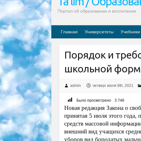
Ta’lim / Образов
Портал об образовании и воспитании
Главная
Университеты
Учебники
Порядок и треб
школьной форм
admin
четверг июля 8th, 2021
Было просмотрено
3 746
Новая редакция Закона о сво
принятая 5 июля этого года,
средств массовой информации
внешний вид учащихся средни
уборов вид бородатых мальч