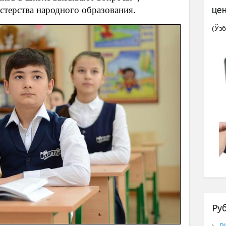
терства народного образования.
це
(Ўзб
Ру