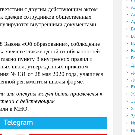
P
А
оответствии с другим действующим актом
А
я к одежде сотрудников общественных
А
егулируются внутренними документами
Б
В
 48 Закона «Об образовании», соблюдение
В
ка является также одной из обязанностей
В
В
огласно пункту 8 внутренних правил и
Д
ьных школ, утвержденных приказом
Д
ния № 131 от 28 мая 2020 года, учащиеся
Д
ленной регламентом школы форме.
Е
ли или опекуны могут быть привлечены к
Ж
ствии с действующим
З
вили в МНО.
З
З
И
И