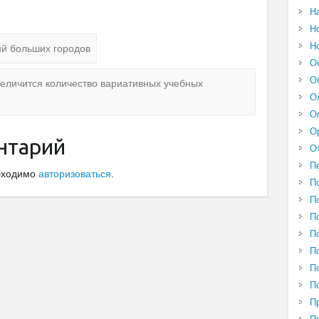
Н
Н
Н
й больших городов
О
О
увеличится количество вариативных учебных
О
О
О
нтарий
О
П
обходимо
авторизоваться
.
П
П
П
П
П
П
П
П