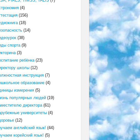
ISA, PIRLS, TIMSS, TALIS
(7)
строномия
(4)
ттестация
(156)
удиокнига
(18)
езопасность
(14)
идеоурок
(38)
иды спорта
(9)
икторина
(3)
оспитание ребёнка
(23)
иректору школы
(12)
олжностная инструкция
(7)
ошкольное образование
(4)
диницы измерения
(5)
изнь популярных людей
(19)
аместителю директора
(61)
арубежные университеты
(4)
доровье
(12)
зучаем английский язык!
(44)
зучаем корейский язык!
(5)