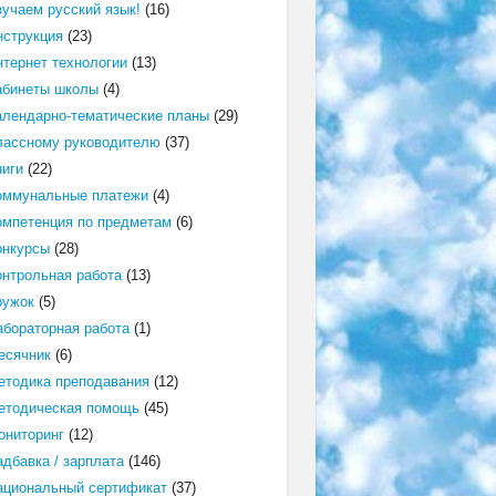
зучаем русский язык!
(16)
нструкция
(23)
нтернет технологии
(13)
абинеты школы
(4)
алендарно-тематические планы
(29)
лассному руководителю
(37)
ниги
(22)
оммунальные платежи
(4)
омпетенция по предметам
(6)
онкурсы
(28)
онтрольная работа
(13)
ружок
(5)
абораторная работа
(1)
есячник
(6)
етодика преподавания
(12)
етодическая помощь
(45)
ониторинг
(12)
адбавка / зарплата
(146)
ациональный сертификат
(37)