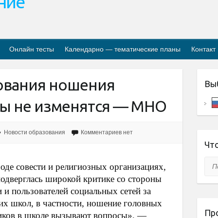
ание
Онлайн тесты
Календарно — тематические планы
Контакт
ования ношения
Вы
ы не изменятся — МНО
Новости образования
Комментариев нет
Что
Пои
боде совести и религиозных организациях,
 подверглась широкой критике со стороны
 и пользователей социальных сетей за
х школ, в частности, ношение головных
Пр
иков в школе вызывают вопросы», —