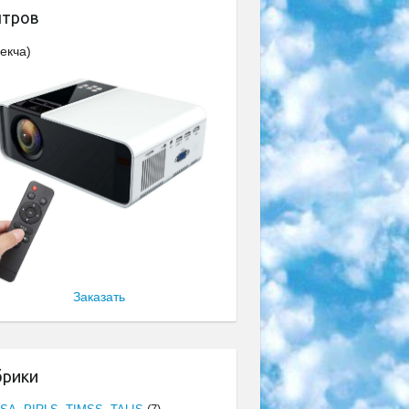
нтров
екча)
Заказать
брики