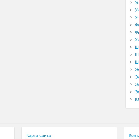
У
У
У
Ф
Ф
Х
Ш
Ш
Ш
Э
Э
Э
Эт
Ю
Карта сайта
Конт