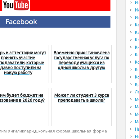
И
И
И
К
К
К
К
рь в аттестации могут
Временно приостановлена
К
принять участие
​​государственная услуга по
К
подаватели, которые
переводу учащихся из
давно поступили на
одной школы в другую
К
новую работу
К
К
Л
ким будет бюджет на
Может ли студент 3 курса
М
азование в 2026 году?
преподавать в школе?
М
М
М
Н
лим янгиликлари
,
школьная форма
,
школьная форма
Н