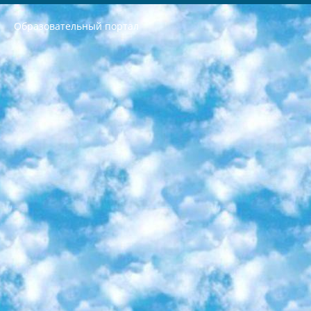
Образовательный портал
РЕСПУБЛИКА УЗБЕКИСТАН МИНИСТРЕРСТВО ДОШКОЛЬНОГО И ШКОЛЬНОГО ОБРАЗОВАНИЯ КОМАНДА в общеобразовательных учреждениях в 2023-2024 учебном году организация и проведение итоговой государственной аттестации обучающихся о Министра дошкольного и школьного образования Республики Узбекистан от 4 марта 2008 года (постановлением Минюста от 20 марта 2008 года № 1778 государственной регистрации) «Итоговое состояние учащихся общего среднего образования на основании положения об утверждении положения об аттестации общего среднего образования выпускной экзамен студентов в образовательных учреждениях в 2023-2024 учебном году В целях организации и прохождения аттестации приказываю: 1. Следующее: перечень предметов, по которым будет проводиться итоговая государственная аттестация и экзамен формы перевода согласно приложению 1; сертификаты международного образца, оценивающие уровень владения иностранными языками перечень согласно приложению 2; 2. Педагогический при специализированных образовательных учреждениях. научно-практический центр квалификации и международной оценки (Д.Давидова) 2024 г. До 25 марта: задания по предметам, по которым будет проводиться итоговая аттестация разработка и утверждение технических условий; итоговая аттестация на основании разработанного предметного задания разработка вопросов по предметам (устно и письменно), экзамен передача; общеобразовательные средние школы и специальные учебные заведения учащиеся выпускных классов школ и интернатов в агентской системе подготовка базы данных экзаменационных материалов и критериев оценки; перевод базы экзаменационных материалов на все языки обучения подать в Республиканский образовательный центр для изготовления; варианты экзаменов на основе разработанных контрольных материалов пусть будут поставлены задачи формирования. 3. Республиканский образовательный центр (Ш.Худайкулов) до 5 апреля 2024 года. до: база данных предоставленных экзаменационных материалов на все языки обучения перевод и экспертиза; для слепых, слабовидящих, глухих, слабослышащих и умственно отсталых детей учащиеся выпускных классов специализированных школ и школ-интернатов база данных экзаменационных материалов на всех преподаваемых языках подготовка критериев оценки; специализированные школы для умственно отсталых детей и технологии для учащихся выпускных классов школ-интернатов разработка соответствующих рекомендаций и критериев проведения ЕГЭ по естествознанию давать задания. 4. Педагогический при специализированных образовательных учреждениях. Научно-практический центр навыков и международной оценки (Д.Давидова), Республика образовательный центр (Худайкулов Ш.) итоговый государственный аттестационный экзамен ориентирован на творческое и логическое мышление при подготовке базы материалов учитывать введение заданий. 5. Следует отметить, что: сертификат государственного образца о знании общеобразовательного предмета и как минимум национальный уровень B1 по предметам на иностранных языках, указанным в Приложении 2. или международно признанный сертификат эквивалентного уровня студенты, изучающие определенный предмет, освобождаются от экзамена; по соответствующим предметам запланирована итоговая государственная аттестация за день до дня, путем жеребьевки Рабочей группой (в письменной форме по предметам, проводимым в форме) из числа сформированных вариантов выбрано 2 варианта; 2 выбранных варианта экзамена анонсированы на официальном сайте министерства и все выпускники по всей стране на основе этих вариантов проводит итоговую государственную аттестацию. 6. Государственное образование учащихся средних общеобразовательных учреждений. знания в соответствии с квалификационными требованиями, которые необходимо приобрести на основании стандартов итоговый (выпускной) контроль для 9 и 11 классов в целях тестирования Экзамены (далее – экзамены) состоят из предметов, перечисленных в приложении 1. будет сделано. 7. Экзамены пройдут с 26 мая по 15 июня 2024 г. (кроме науки физического воспитания). 8. Физическая для учащихся 9 классов общесредних образовательных учреждений. Экзамены по предмету «Образование, квалификация медицина» 1-6 мая 2024 года. сотрудники перевести под присмотр (с отклонениями в физическом или умственном развитии) специализированная школа для детей, школы-интернаты и со сколиозом школы-интернаты санаторного типа для больных детей исключены). 9. Он был слепым, слабовидящим и имел нарушения опорно-двигательного аппарата. экзамены в специализированных школах и интернатах для детей должны проводиться исходя из требований, предъявляемых к общеобразовательным учреждениям (физкультура кроме науки). 10. Специализированная школа для глухих и слабослышащих детей. и экзамены в интернатах и быть реализован в виде письменного теста по математике. 11. Специальность для умственно отсталых детей. Для 9 класса Родной язык и литературное письмо Государственный язык (язык обучения – узбекский). для неклассов) написано Математическое письмо Письменная/устная история Узбекистана Физическое воспитание практично Итоговый контроль Для 11 класса Написание родного языка и литературы (эссе) Математическое письмо Узбекский язык (обучение на узбекском языке) не посещающее общее среднее образование для учреждений)/Образовательное учреждение выбор письменный и устный Иностранный язык письменный/устный Письменная/устная история Узбекистана *По выбору студента:  Химия  Физика  Основы государственного права  География 10 бесплатных образовательных ресурсов - Мы составили подборку онлайн-проектов с интерактивными упражнениями, видеолекциями и статьями. Они помогут вам обрести новые и освежить старые знания бесплатно. 1. «ИНТУИТ» Старейшая образовательная площадка Рунета. Здесь вы найдёте сотни текстовых и видеокурсов на десятки различных тем — от программирования до психологии. Многие курсы подготовлены российскими университетами и крупными международными компаниями вроде Intel и Microsoft. Самостоятельное обучение бесплатное, но желающие могут оплатить услуги персональных наставников. 2. «Смартия» знакомит с актуальными профессиями и подсказывает, как им обучаться. Выбрав заинтересовавшую вас специальность — SMM-специалист, фотограф, веб-дизайнер или другую, — увидите список необходимых для неё умений. Чтобы вы могли освоить их самостоятельно, для каждого умения площадка отображает подборку ссылок на учебные материалы. Хотя «Смартия» ориентируется на русскоязычную аудиторию, часть контента всё же доступна только на английском. 3. «Лекторий Физтеха» Проект Московского физико-технического института (Физтеха). С его помощью вы можете смотреть онлайн серии лекций, записанные на видео в этом вузе. В числе доступных предметов — физика, биология, химия, информационные технологии и другие. К некоторым лекциям администрация ресурса прилагает готовые конспекты, которые можно скачивать в PDF-формате. 4. ITMOcourses Онлайн-площадка Санкт-Петербургского национального исследовательского университета информационных технологий, механики и оптики (ИТМО). Ресурс предоставляет свободный доступ к курсам, разработанным в этом вузе. Каталог материалов разбит на четыре категории: «Оптические системы и технологии», «Приборостроение и робототехника», «Информационные технологии» и «Биотехнологии». Курсы состоят из видеолекций, интерактивных демонстраций и заданий. 5. «КиберЛенинка» Электронная научная библиотека открытого доступа. Каталог площадки регулярно обрастает текстами статей из различных научных изданий. Сгруппированные по журналам и рубрикам публикации можно читать онлайн или скачивать целиком в PDF-формате. Проект нацелен на популяризацию науки за счёт открытого доступа к качественной информации. 6. «ПостНаука» На этом ресурсе публикуют подборки видеолекций, составленные экспертами из разных отраслей и объединённые общими темами. Среди них, к примеру, есть серии «Биоинформатика и геномика», «Культура средневековой Скандинавии» и Cinema Studies о теории кино. Каждая подборка лекций — логически связанная история, рассказанная экспертом от первого лица. Кроме того, на сайте появляются научно-образовательные статьи и тесты на разные темы. 7. «Newочём» Команда проекта «Newочём» отбирает самые интересные тексты из англоязычных СМИ и переводит те из них, за которые голосуют участники сообщества «ВКонтакте». По большей части это научно-популярные статьи. Редакторы придумывают лишь заголовки, в остальном содержание переводов соответствует оригиналам. Полные тексты можно читать прямо в социальной сети. 8. InternetUrok Онлайн-база материалов по основным дисциплинам школьной программы. Информация на сайте структурирована по классам, предметам и темам (урокам). Каждый урок состоит из видеолекций и конспектов. Есть также интерактивные тренажёры и тесты для закрепления пройденного материала. Даже если вы давно окончили школу, возможность повторить программу старших классов всегда может пригодиться. 9. Edutainme Ещё один ресурс об образовании. В отличие от Newtonew, как мне кажется, Edutainme больше ориентируется на представителей индустрии: педагогов, предпринимателей, разработчиков образовательных проектов. Но и любой, кто просто стремится к саморазвитию, найдёт на сайте много полезного и интересного для себя. Например, информацию о новых курсах и образовательных сервисах. 10. Newtonew Онлайн-медиа об образовании и обучении в широком смысле. Авторы Newtonew пишут об инструментах, заведениях, тактиках и стратегиях, которые помогают учить других и получать новые знания самостоятельно. На этой площадке вы найдёте новости, обзоры, аналитические мат