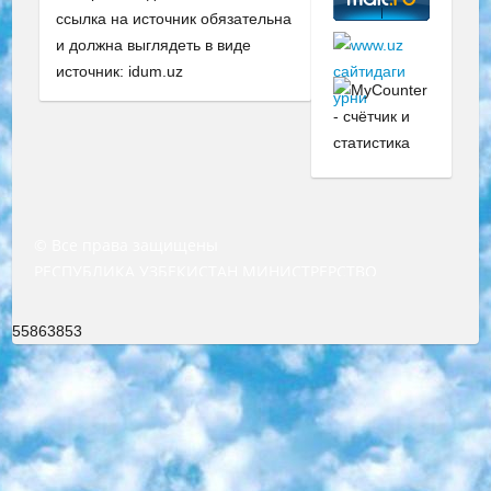
ссылка на источник обязательна
и должна выглядеть в виде
источник: idum.uz
© Все права защищены
РЕСПУБЛИКА УЗБЕКИСТАН МИНИСТРЕРСТВО ДОШКОЛЬНОГО И ШКОЛЬНОГО ОБРАЗОВАНИЯ КОМАНДА в общеобразовательных учреждениях в 2023-2024 учебном году организация и проведение итоговой государственной аттестации обучающихся о Министра дошкольного и школьного образования Республики Узбекистан от 4 марта 2008 года (постановлением Минюста от 20 марта 2008 года № 1778 государственной регистрации) «Итоговое состояние учащихся общего среднего образования на основании положения об утверждении положения об аттестации общего среднего образования выпускной экзамен студентов в образовательных учреждениях в 2023-2024 учебном году В целях организации и прохождения аттестации приказываю: 1. Следующее: перечень предметов, по которым будет проводиться итоговая государственная аттестация и экзамен формы перевода согласно приложению 1; сертификаты международного образца, оценивающие уровень владения иностранными языками перечень согласно приложению 2; 2. Педагогический при специализированных образовательных учреждениях. научно-практический центр квалификации и международной оценки (Д.Давидова) 2024 г. До 25 марта: задания по предметам, по которым будет проводиться итоговая аттестация разработка и утверждение технических условий; итоговая аттестация на основании разработанного предметного задания разработка вопросов по предметам (устно и письменно), экзамен передача; общеобразовательные средние школы и специальные учебные заведения учащиеся выпускных классов школ и интернатов в агентской системе подготовка базы данных экзаменационных материалов и критериев оценки; перевод базы экзаменационных материалов на все языки обучения подать в Республиканский образовательный центр для изготовления; варианты экзаменов на основе разработанных контрольных материалов пусть будут поставлены задачи формирования. 3. Республиканский образовательный центр (Ш.Худайкулов) до 5 апреля 2024 года. до: база данных предоставленных экзаменационных материалов на все языки обучения перевод и экспертиза; для слепых, слабовидящих, глухих, слабослышащих и умственно отсталых детей учащиеся выпускных классов специализированных школ и школ-интернатов база данных экзаменационных материалов на всех преподаваемых языках подготовка критериев оценки; специализированные школы для умственно отсталых детей и технологии для учащихся выпускных классов школ-интернатов разработка соответствующих рекомендаций и критериев проведения ЕГЭ по естествознанию давать задания. 4. Педагогический при специализированных образовательных учреждениях. Научно-практический центр навыков и международной оценки (Д.Давидова), Республика образовательный центр (Худайкулов Ш.) итоговый государственный аттестационный экзамен ориентирован на творческое и логическое мышление при подготовке базы материалов учитывать введение заданий. 5. Следует отметить, что: сертификат государственного образца о знании общеобразовательного предмета и как минимум национальный уровень B1 по предметам на иностранных языках, указанным в Приложении 2. или международно признанный сертификат эквивалентного уровня студенты, изучающие определенный предмет, освобождаются от экзамена; по соответствующим предметам запланирована итоговая государственная аттестация за день до дня, путем жеребьевки Рабочей группой (в письменной форме по предметам, проводимым в форме) из числа сформированных вариантов выбрано 2 варианта; 2 выбранных варианта экзамена анонсированы на официальном сайте министерства и все выпускники по всей стране на основе этих вариантов проводит итоговую государственную аттестацию. 6. Государственное образование учащихся средних общеобразовательных учреждений. знания в соответствии с квалификационными требованиями, которые необходимо приобрести на основании стандартов итоговый (выпускной) контроль для 9 и 11 классов в целях тестирования Экзамены (далее – экзамены) состоят из предметов, перечисленных в приложении 1. будет сделано. 7. Экзамены пройдут с 26 мая по 15 июня 2024 г. (кроме науки физического воспитания). 8. Физическая для учащихся 9 классов общесредних образовательных учреждений. Экзамены по предмету «Образование, квалификация медицина» 1-6 мая 2024 года. сотрудники перевести под присмотр (с отклонениями в физическом или умственном развитии) специализированная школа для детей, школы-интернаты и со сколиозом школы-интернаты санаторного типа для больных детей исключены). 9. Он был слепым, слабовидящим и имел нарушения опорно-двигательного аппарата. экзамены в специализированных школах и интернатах для детей должны проводиться исходя из требований, предъявляемых к общеобразовательным учреждениям (физкультура кроме науки). 10. Специализированная школа для глухих и слабослышащих детей. и экзамены в интернатах и быть реализован в виде письменного теста по математике. 11. Специальность для умственно отсталых детей. Для 9 класса Родной язык и литературное письмо Государственный язык (язык обучения – узбекский). для неклассов) написано Математическое письмо Письменная/устная история Узбекистана Физическое воспитание практично Итоговый контроль Для 11 класса Написание родного языка и литературы (эссе) Математическое письмо Узбекский язык (обучение на узбекском языке) не посещающее общее среднее образование для учреждений)/Образовательное учреждение выбор письменный и устный Иностранный язык письменный/устный Письменная/устная история Узбекистана *По выбору студента:  Химия  Физика  Основы государственного права  География 10 бесплатных образовательных ресурсов - Мы составили подборку онлайн-проектов с интерактивными упражнениями, видеолекциями и статьями. Они помогут вам обрести новые и освежить старые знания бесплатно. 1. «ИНТУИТ» Старейшая образовательная площадка Рунета. Здесь вы найдёте сотни текстовых и видеокурсов на десятки различных тем — от программирования до психологии. Многие курсы подготовлены российскими университетами и крупными международными компаниями вроде Intel и Microsoft. Самостоятельное обучение бесплатное, но желающие могут оплатить услуги персональных наставников. 2. «Смартия» знакомит с актуальными профессиями и подсказывает, как им обучаться. Выбрав заинтересовавшую вас специальность — SMM-специалист, фотограф, веб-дизайнер или другую, — увидите список необходимых для неё умений. Чтобы вы могли освоить их самостоятельно, для каждого умения площадка отображает подборку ссылок на учебные материалы. Хотя «Смартия» ориентируется на русскоязычную аудиторию, часть контента всё же доступна только на английском. 3. «Лекторий Физтеха» Проект Московского физико-технического института (Физтеха). С его помощью вы можете смотреть онлайн серии лекций, записанные на видео в этом вузе. В числе доступных предметов — физика, биология, химия, информационные технологии и другие. К некоторым лекциям администрация ресурса прилагает готовые конспекты, которые можно скачивать в PDF-формате. 4. ITMOcourses Онлайн-площадка Санкт-Петербургского национального исследовательского университета информационных технологий, механики и оптики (ИТМО). Ресурс предоставляет свободный доступ к курсам, разработанным в этом вузе. Каталог материалов разбит на четыре категории: «Оптические системы и технологии», «Приборостроение и робототехника», «Информационные технологии» и «Биотехнологии». Курсы состоят из видеолекций, интерактивных демонстраций и заданий. 5. «КиберЛенинка» Электронная научная библиотека открытого доступа. Каталог площадки регулярно обрастает текстами статей из различных научных изданий. Сгруппированные по журналам и рубрикам публикации можно читать онлайн или скачивать целиком в PDF-формате. Проект нацелен на популяризацию науки за счёт открытого доступа к качественной информации. 6. «ПостНаука» На этом ресурсе публикуют подборки видеолекций, составленные экспертами из разных отраслей и объединённые общими темами. Среди них, к примеру, есть серии «Биоинформатика и геномика», «Культура средневековой Скандинавии» и Cinema Studies о теории кино. Каждая подборка лекций — логически связанная история, рассказанная экспертом от первого лица. Кроме того, на сайте появляются научно-образовательные статьи и тесты на разные темы. 7. «Newочём» Команда проекта «Newочём» отбирает самые интересные тексты из англоязычных СМИ и переводит те из них, за которые голосуют участники сообщества «ВКонтакте». По большей части это научно-популярные статьи. Редакторы придумывают лишь заголовки, в остальном содержание переводов соответствует оригиналам. Полные тексты можно читать прямо в социальной сети. 8. InternetUrok Онлайн-база материалов по основным дисциплинам школьной программы. Информация на сайте структурирована по классам, предметам и темам (урокам). Каждый урок состоит из видеолекций и конспектов. Есть также интерактивные тренажёры и тесты для закрепления пройденного материала. Даже если вы давно окончили школу, возможность повторить программу старших классов всегда может пригодиться. 9. Edutainme Ещё один ресурс об образовании. В отличие от Newtonew, как мне кажется, Edutainme больше ориентируется на представителей индустрии: педагогов, предпринимателей, разработчиков образовательных проектов. Но и любой, кто просто стремится к саморазвитию, найдёт на сайте много полезного и интересного для себя. Например, информацию о новых курсах и образовательных сервисах. 10. Newtonew Онлайн-медиа об образовании и обучении в широком смысле. Авторы Newtonew пишут об инструментах, заведениях, тактиках и стратегиях, которые помогают учить других и получать новые знания самостоятельно. На этой площадке вы найдёте новости, обзоры, аналитические мате
55863853