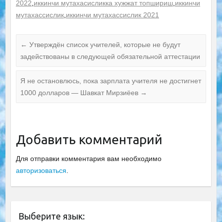
2022
,
иккинчи мутахасисликка хужжат топшириш
,
иккинчи
мутахассислик
,
иккинчи мутахассислик 2021
←
Утверждён список учителей, которые не будут
задействованы в следующей обязательной аттестации
Я не остановлюсь, пока зарплата учителя не достигнет
1000 долларов — Шавкат Мирзиёев
→
Добавить комментарий
Для отправки комментария вам необходимо
авторизоваться
.
Выберите язык: