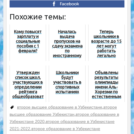
Похожие темы:
Кому повысят
Началась
Теперь
зарплату и
выдача
школьники в
социальные
пропусков на
возрасте до 15
пособия с 1
сдачу экзамена
лет могут
февраля?
по
работать
иностранному
легально
языку
Утвержден
Школьники
Объявлены
список школ,
будут
результаты
участвующих в
участвовать в
олимпиады
определении
спортивных
имени Аль-
рейтинга
испытаниях
Хорезми по
общеобразоват
естественным
ельных
наукам среди
учреждений на
учащихся 7-х
второе высшее образование в Узбекистане
,
второе
2022-2023
классов
высшее образование Узбекистан
,
второе образование в
учебный год
Узбекистане 2020
,
второе образование в Узбекистане
2021-2022
,
второе образование в Узбекистане