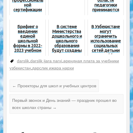
профессиональ
области
ной
педагогики
сертификации
принимаются
учителя со
стажем 5 лет
Брифинг о
В системе
В Узбекистане
введении
Министерства
могут
единой
дошкольного и
ограничить
школьной
школьного
использование
формы в 2022-
образования
социальных
2023 учебном
будут созданы
сетей детьми
году
инженерные
младше 16 лет
школы
darslik
,
darslik ijara narxi
,
арендная плата за учебники
узбекистан
,
дарслик ижара нархи
←
Проекторы для школ и учебных центров
Первый звонок и День знаний — праздник прошел во
всех школах страны
→