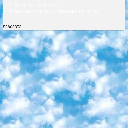
© Все права защищены
РЕСПУБЛИКА УЗБЕКИСТАН МИНИСТРЕРСТВО ДОШКОЛЬНОГО И ШКОЛЬНОГО ОБРАЗОВАНИЯ КОМАНДА в общеобразовательных учреждениях в 2023-2024 учебном году организация и проведение итоговой государственной аттестации обучающихся о Министра дошкольного и школьного образования Республики Узбекистан от 4 марта 2008 года (постановлением Минюста от 20 марта 2008 года № 1778 государственной регистрации) «Итоговое состояние учащихся общего среднего образования на основании положения об утверждении положения об аттестации общего среднего образования выпускной экзамен студентов в образовательных учреждениях в 2023-2024 учебном году В целях организации и прохождения аттестации приказываю: 1. Следующее: перечень предметов, по которым будет проводиться итоговая государственная аттестация и экзамен формы перевода согласно приложению 1; сертификаты международного образца, оценивающие уровень владения иностранными языками перечень согласно приложению 2; 2. Педагогический при специализированных образовательных учреждениях. научно-практический центр квалификации и международной оценки (Д.Давидова) 2024 г. До 25 марта: задания по предметам, по которым будет проводиться итоговая аттестация разработка и утверждение технических условий; итоговая аттестация на основании разработанного предметного задания разработка вопросов по предметам (устно и письменно), экзамен передача; общеобразовательные средние школы и специальные учебные заведения учащиеся выпускных классов школ и интернатов в агентской системе подготовка базы данных экзаменационных материалов и критериев оценки; перевод базы экзаменационных материалов на все языки обучения подать в Республиканский образовательный центр для изготовления; варианты экзаменов на основе разработанных контрольных материалов пусть будут поставлены задачи формирования. 3. Республиканский образовательный центр (Ш.Худайкулов) до 5 апреля 2024 года. до: база данных предоставленных экзаменационных материалов на все языки обучения перевод и экспертиза; для слепых, слабовидящих, глухих, слабослышащих и умственно отсталых детей учащиеся выпускных классов специализированных школ и школ-интернатов база данных экзаменационных материалов на всех преподаваемых языках подготовка критериев оценки; специализированные школы для умственно отсталых детей и технологии для учащихся выпускных классов школ-интернатов разработка соответствующих рекомендаций и критериев проведения ЕГЭ по естествознанию давать задания. 4. Педагогический при специализированных образовательных учреждениях. Научно-практический центр навыков и международной оценки (Д.Давидова), Республика образовательный центр (Худайкулов Ш.) итоговый государственный аттестационный экзамен ориентирован на творческое и логическое мышление при подготовке базы материалов учитывать введение заданий. 5. Следует отметить, что: сертификат государственного образца о знании общеобразовательного предмета и как минимум национальный уровень B1 по предметам на иностранных языках, указанным в Приложении 2. или международно признанный сертификат эквивалентного уровня студенты, изучающие определенный предмет, освобождаются от экзамена; по соответствующим предметам запланирована итоговая государственная аттестация за день до дня, путем жеребьевки Рабочей группой (в письменной форме по предметам, проводимым в форме) из числа сформированных вариантов выбрано 2 варианта; 2 выбранных варианта экзамена анонсированы на официальном сайте министерства и все выпускники по всей стране на основе этих вариантов проводит итоговую государственную аттестацию. 6. Государственное образование учащихся средних общеобразовательных учреждений. знания в соответствии с квалификационными требованиями, которые необходимо приобрести на основании стандартов итоговый (выпускной) контроль для 9 и 11 классов в целях тестирования Экзамены (далее – экзамены) состоят из предметов, перечисленных в приложении 1. будет сделано. 7. Экзамены пройдут с 26 мая по 15 июня 2024 г. (кроме науки физического воспитания). 8. Физическая для учащихся 9 классов общесредних образовательных учреждений. Экзамены по предмету «Образование, квалификация медицина» 1-6 мая 2024 года. сотрудники перевести под присмотр (с отклонениями в физическом или умственном развитии) специализированная школа для детей, школы-интернаты и со сколиозом школы-интернаты санаторного типа для больных детей исключены). 9. Он был слепым, слабовидящим и имел нарушения опорно-двигательного аппарата. экзамены в специализированных школах и интернатах для детей должны проводиться исходя из требований, предъявляемых к общеобразовательным учреждениям (физкультура кроме науки). 10. Специализированная школа для глухих и слабослышащих детей. и экзамены в интернатах и быть реализован в виде письменного теста по математике. 11. Специальность для умственно отсталых детей. Для 9 класса Родной язык и литературное письмо Государственный язык (язык обучения – узбекский). для неклассов) написано Математическое письмо Письменная/устная история Узбекистана Физическое воспитание практично Итоговый контроль Для 11 класса Написание родного языка и литературы (эссе) Математическое письмо Узбекский язык (обучение на узбекском языке) не посещающее общее среднее образование для учреждений)/Образовательное учреждение выбор письменный и устный Иностранный язык письменный/устный Письменная/устная история Узбекистана *По выбору студента:  Химия  Физика  Основы государственного права  География 10 бесплатных образовательных ресурсов - Мы составили подборку онлайн-проектов с интерактивными упражнениями, видеолекциями и статьями. Они помогут вам обрести новые и освежить старые знания бесплатно. 1. «ИНТУИТ» Старейшая образовательная площадка Рунета. Здесь вы найдёте сотни текстовых и видеокурсов на десятки различных тем — от программирования до психологии. Многие курсы подготовлены российскими университетами и крупными международными компаниями вроде Intel и Microsoft. Самостоятельное обучение бесплатное, но желающие могут оплатить услуги персональных наставников. 2. «Смартия» знакомит с актуальными профессиями и подсказывает, как им обучаться. Выбрав заинтересовавшую вас специальность — SMM-специалист, фотограф, веб-дизайнер или другую, — увидите список необходимых для неё умений. Чтобы вы могли освоить их самостоятельно, для каждого умения площадка отображает подборку ссылок на учебные материалы. Хотя «Смартия» ориентируется на русскоязычную аудиторию, часть контента всё же доступна только на английском. 3. «Лекторий Физтеха» Проект Московского физико-технического института (Физтеха). С его помощью вы можете смотреть онлайн серии лекций, записанные на видео в этом вузе. В числе доступных предметов — физика, биология, химия, информационные технологии и другие. К некоторым лекциям администрация ресурса прилагает готовые конспекты, которые можно скачивать в PDF-формате. 4. ITMOcourses Онлайн-площадка Санкт-Петербургского национального исследовательского университета информационных технологий, механики и оптики (ИТМО). Ресурс предоставляет свободный доступ к курсам, разработанным в этом вузе. Каталог материалов разбит на четыре категории: «Оптические системы и технологии», «Приборостроение и робототехника», «Информационные технологии» и «Биотехнологии». Курсы состоят из видеолекций, интерактивных демонстраций и заданий. 5. «КиберЛенинка» Электронная научная библиотека открытого доступа. Каталог площадки регулярно обрастает текстами статей из различных научных изданий. Сгруппированные по журналам и рубрикам публикации можно читать онлайн или скачивать целиком в PDF-формате. Проект нацелен на популяризацию науки за счёт открытого доступа к качественной информации. 6. «ПостНаука» На этом ресурсе публикуют подборки видеолекций, составленные экспертами из разных отраслей и объединённые общими темами. Среди них, к примеру, есть серии «Биоинформатика и геномика», «Культура средневековой Скандинавии» и Cinema Studies о теории кино. Каждая подборка лекций — логически связанная история, рассказанная экспертом от первого лица. Кроме того, на сайте появляются научно-образовательные статьи и тесты на разные темы. 7. «Newочём» Команда проекта «Newочём» отбирает самые интересные тексты из англоязычных СМИ и переводит те из них, за которые голосуют участники сообщества «ВКонтакте». По большей части это научно-популярные статьи. Редакторы придумывают лишь заголовки, в остальном содержание переводов соответствует оригиналам. Полные тексты можно читать прямо в социальной сети. 8. InternetUrok Онлайн-база материалов по основным дисциплинам школьной программы. Информация на сайте структурирована по классам, предметам и темам (урокам). Каждый урок состоит из видеолекций и конспектов. Есть также интерактивные тренажёры и тесты для закрепления пройденного материала. Даже если вы давно окончили школу, возможность повторить программу старших классов всегда может пригодиться. 9. Edutainme Ещё один ресурс об образовании. В отличие от Newtonew, как мне кажется, Edutainme больше ориентируется на представителей индустрии: педагогов, предпринимателей, разработчиков образовательных проектов. Но и любой, кто просто стремится к саморазвитию, найдёт на сайте много полезного и интересного для себя. Например, информацию о новых курсах и образовательных сервисах. 10. Newtonew Онлайн-медиа об образовании и обучении в широком смысле. Авторы Newtonew пишут об инструментах, заведениях, тактиках и стратегиях, которые помогают учить других и получать новые знания самостоятельно. На этой площадке вы найдёте новости, обзоры, аналитические мате
55863853