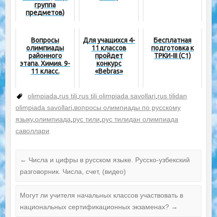
группа
предметов)
Вопросы
Для учащихся 4-
Бесплатная
олимпиады
11 классов
подготовка к
районного
пройдет
ТРКИ-III (C1)
этапа. Химия. 9-
конкурс
11 класс.
«Bebras»
olimpiada
,
rus tili
,
rus tili olimpiada savollari
,
rus tilidan
olimpiada savollari
,
вопросы олимпиады по русскому
языку
,
олимпиада
,
рус тили
,
рус тилидан олимпиада
саволлари
←
Числа и цифры в русском языке. Русско-узбекский
разговорник. Числа, счет, (видео)
Могут ли учителя начальных классов участвовать в
национальных сертификационных экзаменах?
→