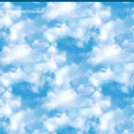
Образовательный портал
РЕСПУБЛИКА УЗБЕКИСТАН МИНИСТРЕРСТВО ДОШКОЛЬНОГО И ШКОЛЬНОГО ОБРАЗОВАНИЯ КОМАНДА в общеобразовательных учреждениях в 2023-2024 учебном году организация и проведение итоговой государственной аттестации обучающихся о Министра дошкольного и школьного образования Республики Узбекистан от 4 марта 2008 года (постановлением Минюста от 20 марта 2008 года № 1778 государственной регистрации) «Итоговое состояние учащихся общего среднего образования на основании положения об утверждении положения об аттестации общего среднего образования выпускной экзамен студентов в образовательных учреждениях в 2023-2024 учебном году В целях организации и прохождения аттестации приказываю: 1. Следующее: перечень предметов, по которым будет проводиться итоговая государственная аттестация и экзамен формы перевода согласно приложению 1; сертификаты международного образца, оценивающие уровень владения иностранными языками перечень согласно приложению 2; 2. Педагогический при специализированных образовательных учреждениях. научно-практический центр квалификации и международной оценки (Д.Давидова) 2024 г. До 25 марта: задания по предметам, по которым будет проводиться итоговая аттестация разработка и утверждение технических условий; итоговая аттестация на основании разработанного предметного задания разработка вопросов по предметам (устно и письменно), экзамен передача; общеобразовательные средние школы и специальные учебные заведения учащиеся выпускных классов школ и интернатов в агентской системе подготовка базы данных экзаменационных материалов и критериев оценки; перевод базы экзаменационных материалов на все языки обучения подать в Республиканский образовательный центр для изготовления; варианты экзаменов на основе разработанных контрольных материалов пусть будут поставлены задачи формирования. 3. Республиканский образовательный центр (Ш.Худайкулов) до 5 апреля 2024 года. до: база данных предоставленных экзаменационных материалов на все языки обучения перевод и экспертиза; для слепых, слабовидящих, глухих, слабослышащих и умственно отсталых детей учащиеся выпускных классов специализированных школ и школ-интернатов база данных экзаменационных материалов на всех преподаваемых языках подготовка критериев оценки; специализированные школы для умственно отсталых детей и технологии для учащихся выпускных классов школ-интернатов разработка соответствующих рекомендаций и критериев проведения ЕГЭ по естествознанию давать задания. 4. Педагогический при специализированных образовательных учреждениях. Научно-практический центр навыков и международной оценки (Д.Давидова), Республика образовательный центр (Худайкулов Ш.) итоговый государственный аттестационный экзамен ориентирован на творческое и логическое мышление при подготовке базы материалов учитывать введение заданий. 5. Следует отметить, что: сертификат государственного образца о знании общеобразовательного предмета и как минимум национальный уровень B1 по предметам на иностранных языках, указанным в Приложении 2. или международно признанный сертификат эквивалентного уровня студенты, изучающие определенный предмет, освобождаются от экзамена; по соответствующим предметам запланирована итоговая государственная аттестация за день до дня, путем жеребьевки Рабочей группой (в письменной форме по предметам, проводимым в форме) из числа сформированных вариантов выбрано 2 варианта; 2 выбранных варианта экзамена анонсированы на официальном сайте министерства и все выпускники по всей стране на основе этих вариантов проводит итоговую государственную аттестацию. 6. Государственное образование учащихся средних общеобразовательных учреждений. знания в соответствии с квалификационными требованиями, которые необходимо приобрести на основании стандартов итоговый (выпускной) контроль для 9 и 11 классов в целях тестирования Экзамены (далее – экзамены) состоят из предметов, перечисленных в приложении 1. будет сделано. 7. Экзамены пройдут с 26 мая по 15 июня 2024 г. (кроме науки физического воспитания). 8. Физическая для учащихся 9 классов общесредних образовательных учреждений. Экзамены по предмету «Образование, квалификация медицина» 1-6 мая 2024 года. сотрудники перевести под присмотр (с отклонениями в физическом или умственном развитии) специализированная школа для детей, школы-интернаты и со сколиозом школы-интернаты санаторного типа для больных детей исключены). 9. Он был слепым, слабовидящим и имел нарушения опорно-двигательного аппарата. экзамены в специализированных школах и интернатах для детей должны проводиться исходя из требований, предъявляемых к общеобразовательным учреждениям (физкультура кроме науки). 10. Специализированная школа для глухих и слабослышащих детей. и экзамены в интернатах и быть реализован в виде письменного теста по математике. 11. Специальность для умственно отсталых детей. Для 9 класса Родной язык и литературное письмо Государственный язык (язык обучения – узбекский). для неклассов) написано Математическое письмо Письменная/устная история Узбекистана Физическое воспитание практично Итоговый контроль Для 11 класса Написание родного языка и литературы (эссе) Математическое письмо Узбекский язык (обучение на узбекском языке) не посещающее общее среднее образование для учреждений)/Образовательное учреждение выбор письменный и устный Иностранный язык письменный/устный Письменная/устная история Узбекистана *По выбору студента:  Химия  Физика  Основы государственного права  География 10 бесплатных образовательных ресурсов - Мы составили подборку онлайн-проектов с интерактивными упражнениями, видеолекциями и статьями. Они помогут вам обрести новые и освежить старые знания бесплатно. 1. «ИНТУИТ» Старейшая образовательная площадка Рунета. Здесь вы найдёте сотни текстовых и видеокурсов на десятки различных тем — от программирования до психологии. Многие курсы подготовлены российскими университетами и крупными международными компаниями вроде Intel и Microsoft. Самостоятельное обучение бесплатное, но желающие могут оплатить услуги персональных наставников. 2. «Смартия» знакомит с актуальными профессиями и подсказывает, как им обучаться. Выбрав заинтересовавшую вас специальность — SMM-специалист, фотограф, веб-дизайнер или другую, — увидите список необходимых для неё умений. Чтобы вы могли освоить их самостоятельно, для каждого умения площадка отображает подборку ссылок на учебные материалы. Хотя «Смартия» ориентируется на русскоязычную аудиторию, часть контента всё же доступна только на английском. 3. «Лекторий Физтеха» Проект Московского физико-технического института (Физтеха). С его помощью вы можете смотреть онлайн серии лекций, записанные на видео в этом вузе. В числе доступных предметов — физика, биология, химия, информационные технологии и другие. К некоторым лекциям администрация ресурса прилагает готовые конспекты, которые можно скачивать в PDF-формате. 4. ITMOcourses Онлайн-площадка Санкт-Петербургского национального исследовательского университета информационных технологий, механики и оптики (ИТМО). Ресурс предоставляет свободный доступ к курсам, разработанным в этом вузе. Каталог материалов разбит на четыре категории: «Оптические системы и технологии», «Приборостроение и робототехника», «Информационные технологии» и «Биотехнологии». Курсы состоят из видеолекций, интерактивных демонстраций и заданий. 5. «КиберЛенинка» Электронная научная библиотека открытого доступа. Каталог площадки регулярно обрастает текстами статей из различных научных изданий. Сгруппированные по журналам и рубрикам публикации можно читать онлайн или скачивать целиком в PDF-формате. Проект нацелен на популяризацию науки за счёт открытого доступа к качественной информации. 6. «ПостНаука» На этом ресурсе публикуют подборки видеолекций, составленные экспертами из разных отраслей и объединённые общими темами. Среди них, к примеру, есть серии «Биоинформатика и геномика», «Культура средневековой Скандинавии» и Cinema Studies о теории кино. Каждая подборка лекций — логически связанная история, рассказанная экспертом от первого лица. Кроме того, на сайте появляются научно-образовательные статьи и тесты на разные темы. 7. «Newочём» Команда проекта «Newочём» отбирает самые интересные тексты из англоязычных СМИ и переводит те из них, за которые голосуют участники сообщества «ВКонтакте». По большей части это научно-популярные статьи. Редакторы придумывают лишь заголовки, в остальном содержание переводов соответствует оригиналам. Полные тексты можно читать прямо в социальной сети. 8. InternetUrok Онлайн-база материалов по основным дисциплинам школьной программы. Информация на сайте структурирована по классам, предметам и темам (урокам). Каждый урок состоит из видеолекций и конспектов. Есть также интерактивные тренажёры и тесты для закрепления пройденного материала. Даже если вы давно окончили школу, возможность повторить программу старших классов всегда может пригодиться. 9. Edutainme Ещё один ресурс об образовании. В отличие от Newtonew, как мне кажется, Edutainme больше ориентируется на представителей индустрии: педагогов, предпринимателей, разработчиков образовательных проектов. Но и любой, кто просто стремится к саморазвитию, найдёт на сайте много полезного и интересного для себя. Например, информацию о новых курсах и образовательных сервисах. 10. Newtonew Онлайн-медиа об образовании и обучении в широком смысле. Авторы Newtonew пишут об инструментах, заведениях, тактиках и стратегиях, которые помогают учить других и получать новые знания самостоятельно. На этой площадке вы найдёте новости, обзоры, аналитические мат