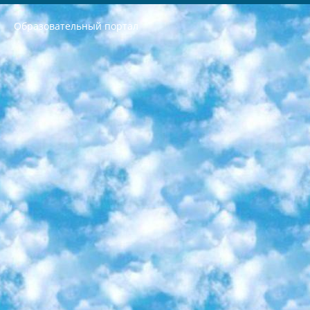
Образовательный портал
РЕСПУБЛИКА УЗБЕКИСТАН МИНИСТРЕРСТВО ДОШКОЛЬНОГО И ШКОЛЬНОГО ОБРАЗОВАНИЯ КОМАНДА в общеобразовательных учреждениях в 2023-2024 учебном году организация и проведение итоговой государственной аттестации обучающихся о Министра дошкольного и школьного образования Республики Узбекистан от 4 марта 2008 года (постановлением Минюста от 20 марта 2008 года № 1778 государственной регистрации) «Итоговое состояние учащихся общего среднего образования на основании положения об утверждении положения об аттестации общего среднего образования выпускной экзамен студентов в образовательных учреждениях в 2023-2024 учебном году В целях организации и прохождения аттестации приказываю: 1. Следующее: перечень предметов, по которым будет проводиться итоговая государственная аттестация и экзамен формы перевода согласно приложению 1; сертификаты международного образца, оценивающие уровень владения иностранными языками перечень согласно приложению 2; 2. Педагогический при специализированных образовательных учреждениях. научно-практический центр квалификации и международной оценки (Д.Давидова) 2024 г. До 25 марта: задания по предметам, по которым будет проводиться итоговая аттестация разработка и утверждение технических условий; итоговая аттестация на основании разработанного предметного задания разработка вопросов по предметам (устно и письменно), экзамен передача; общеобразовательные средние школы и специальные учебные заведения учащиеся выпускных классов школ и интернатов в агентской системе подготовка базы данных экзаменационных материалов и критериев оценки; перевод базы экзаменационных материалов на все языки обучения подать в Республиканский образовательный центр для изготовления; варианты экзаменов на основе разработанных контрольных материалов пусть будут поставлены задачи формирования. 3. Республиканский образовательный центр (Ш.Худайкулов) до 5 апреля 2024 года. до: база данных предоставленных экзаменационных материалов на все языки обучения перевод и экспертиза; для слепых, слабовидящих, глухих, слабослышащих и умственно отсталых детей учащиеся выпускных классов специализированных школ и школ-интернатов база данных экзаменационных материалов на всех преподаваемых языках подготовка критериев оценки; специализированные школы для умственно отсталых детей и технологии для учащихся выпускных классов школ-интернатов разработка соответствующих рекомендаций и критериев проведения ЕГЭ по естествознанию давать задания. 4. Педагогический при специализированных образовательных учреждениях. Научно-практический центр навыков и международной оценки (Д.Давидова), Республика образовательный центр (Худайкулов Ш.) итоговый государственный аттестационный экзамен ориентирован на творческое и логическое мышление при подготовке базы материалов учитывать введение заданий. 5. Следует отметить, что: сертификат государственного образца о знании общеобразовательного предмета и как минимум национальный уровень B1 по предметам на иностранных языках, указанным в Приложении 2. или международно признанный сертификат эквивалентного уровня студенты, изучающие определенный предмет, освобождаются от экзамена; по соответствующим предметам запланирована итоговая государственная аттестация за день до дня, путем жеребьевки Рабочей группой (в письменной форме по предметам, проводимым в форме) из числа сформированных вариантов выбрано 2 варианта; 2 выбранных варианта экзамена анонсированы на официальном сайте министерства и все выпускники по всей стране на основе этих вариантов проводит итоговую государственную аттестацию. 6. Государственное образование учащихся средних общеобразовательных учреждений. знания в соответствии с квалификационными требованиями, которые необходимо приобрести на основании стандартов итоговый (выпускной) контроль для 9 и 11 классов в целях тестирования Экзамены (далее – экзамены) состоят из предметов, перечисленных в приложении 1. будет сделано. 7. Экзамены пройдут с 26 мая по 15 июня 2024 г. (кроме науки физического воспитания). 8. Физическая для учащихся 9 классов общесредних образовательных учреждений. Экзамены по предмету «Образование, квалификация медицина» 1-6 мая 2024 года. сотрудники перевести под присмотр (с отклонениями в физическом или умственном развитии) специализированная школа для детей, школы-интернаты и со сколиозом школы-интернаты санаторного типа для больных детей исключены). 9. Он был слепым, слабовидящим и имел нарушения опорно-двигательного аппарата. экзамены в специализированных школах и интернатах для детей должны проводиться исходя из требований, предъявляемых к общеобразовательным учреждениям (физкультура кроме науки). 10. Специализированная школа для глухих и слабослышащих детей. и экзамены в интернатах и быть реализован в виде письменного теста по математике. 11. Специальность для умственно отсталых детей. Для 9 класса Родной язык и литературное письмо Государственный язык (язык обучения – узбекский). для неклассов) написано Математическое письмо Письменная/устная история Узбекистана Физическое воспитание практично Итоговый контроль Для 11 класса Написание родного языка и литературы (эссе) Математическое письмо Узбекский язык (обучение на узбекском языке) не посещающее общее среднее образование для учреждений)/Образовательное учреждение выбор письменный и устный Иностранный язык письменный/устный Письменная/устная история Узбекистана *По выбору студента:  Химия  Физика  Основы государственного права  География 10 бесплатных образовательных ресурсов - Мы составили подборку онлайн-проектов с интерактивными упражнениями, видеолекциями и статьями. Они помогут вам обрести новые и освежить старые знания бесплатно. 1. «ИНТУИТ» Старейшая образовательная площадка Рунета. Здесь вы найдёте сотни текстовых и видеокурсов на десятки различных тем — от программирования до психологии. Многие курсы подготовлены российскими университетами и крупными международными компаниями вроде Intel и Microsoft. Самостоятельное обучение бесплатное, но желающие могут оплатить услуги персональных наставников. 2. «Смартия» знакомит с актуальными профессиями и подсказывает, как им обучаться. Выбрав заинтересовавшую вас специальность — SMM-специалист, фотограф, веб-дизайнер или другую, — увидите список необходимых для неё умений. Чтобы вы могли освоить их самостоятельно, для каждого умения площадка отображает подборку ссылок на учебные материалы. Хотя «Смартия» ориентируется на русскоязычную аудиторию, часть контента всё же доступна только на английском. 3. «Лекторий Физтеха» Проект Московского физико-технического института (Физтеха). С его помощью вы можете смотреть онлайн серии лекций, записанные на видео в этом вузе. В числе доступных предметов — физика, биология, химия, информационные технологии и другие. К некоторым лекциям администрация ресурса прилагает готовые конспекты, которые можно скачивать в PDF-формате. 4. ITMOcourses Онлайн-площадка Санкт-Петербургского национального исследовательского университета информационных технологий, механики и оптики (ИТМО). Ресурс предоставляет свободный доступ к курсам, разработанным в этом вузе. Каталог материалов разбит на четыре категории: «Оптические системы и технологии», «Приборостроение и робототехника», «Информационные технологии» и «Биотехнологии». Курсы состоят из видеолекций, интерактивных демонстраций и заданий. 5. «КиберЛенинка» Электронная научная библиотека открытого доступа. Каталог площадки регулярно обрастает текстами статей из различных научных изданий. Сгруппированные по журналам и рубрикам публикации можно читать онлайн или скачивать целиком в PDF-формате. Проект нацелен на популяризацию науки за счёт открытого доступа к качественной информации. 6. «ПостНаука» На этом ресурсе публикуют подборки видеолекций, составленные экспертами из разных отраслей и объединённые общими темами. Среди них, к примеру, есть серии «Биоинформатика и геномика», «Культура средневековой Скандинавии» и Cinema Studies о теории кино. Каждая подборка лекций — логически связанная история, рассказанная экспертом от первого лица. Кроме того, на сайте появляются научно-образовательные статьи и тесты на разные темы. 7. «Newочём» Команда проекта «Newочём» отбирает самые интересные тексты из англоязычных СМИ и переводит те из них, за которые голосуют участники сообщества «ВКонтакте». По большей части это научно-популярные статьи. Редакторы придумывают лишь заголовки, в остальном содержание переводов соответствует оригиналам. Полные тексты можно читать прямо в социальной сети. 8. InternetUrok Онлайн-база материалов по основным дисциплинам школьной программы. Информация на сайте структурирована по классам, предметам и темам (урокам). Каждый урок состоит из видеолекций и конспектов. Есть также интерактивные тренажёры и тесты для закрепления пройденного материала. Даже если вы давно окончили школу, возможность повторить программу старших классов всегда может пригодиться. 9. Edutainme Ещё один ресурс об образовании. В отличие от Newtonew, как мне кажется, Edutainme больше ориентируется на представителей индустрии: педагогов, предпринимателей, разработчиков образовательных проектов. Но и любой, кто просто стремится к саморазвитию, найдёт на сайте много полезного и интересного для себя. Например, информацию о новых курсах и образовательных сервисах. 10. Newtonew Онлайн-медиа об образовании и обучении в широком смысле. Авторы Newtonew пишут об инструментах, заведениях, тактиках и стратегиях, которые помогают учить других и получать новые знания самостоятельно. На этой площадке вы найдёте новости, обзоры, аналитические мат