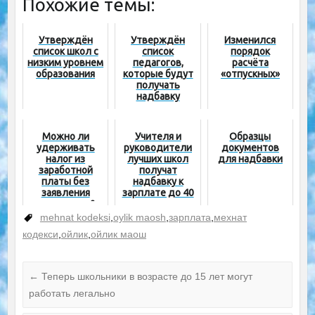
Похожие темы:
Утверждён
Утверждён
Изменился
список школ с
список
порядок
низким уровнем
педагогов,
расчёта
образования
которые будут
«отпускных»
получать
надбавку
министра в
размере 5 млн
сумов
Можно ли
Учителя и
Образцы
удерживать
руководители
документов
налог из
лучших школ
для надбавки
заработной
получат
платы без
надбавку к
заявления
зарплате до 40
сотрудника?
процентов
mehnat kodeksi
,
oylik maosh
,
зарплата
,
мехнат
кодекси
,
ойлик
,
ойлик маош
←
Теперь школьники в возрасте до 15 лет могут
работать легально