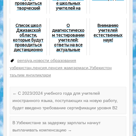
проводиться
е школьных
творческий
учителей на
экзамен по
основе новых
иностранному
методик
языку
Список школ
О
Вниманию
Джизакской
диагностическо
учителей
области,
м тестировании
естественных
которые будут
учителей:
наук!
проводиться
ответы на все
дистанционно
актуальные
вопросы
pensiya
,
новости образования
узбекистан
,
пенсия
,
пенсия жамгармаси
,
Узбекистон
таълим янгиликлари
←
С 2023/2024 учебного года для учителей
иностранного языка, поступающих на новую работу,
будет введено требование сертификации уровня B2
В Узбекистане за задержку зарплаты начнут
выплачивать компенсацию
→