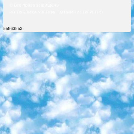
© Все права защищены
РЕСПУБЛИКА УЗБЕКИСТАН МИНИСТРЕРСТВО ДОШКОЛЬНОГО И ШКОЛЬНОГО ОБРАЗОВАНИЯ КОМАНДА в общеобразовательных учреждениях в 2023-2024 учебном году организация и проведение итоговой государственной аттестации обучающихся о Министра дошкольного и школьного образования Республики Узбекистан от 4 марта 2008 года (постановлением Минюста от 20 марта 2008 года № 1778 государственной регистрации) «Итоговое состояние учащихся общего среднего образования на основании положения об утверждении положения об аттестации общего среднего образования выпускной экзамен студентов в образовательных учреждениях в 2023-2024 учебном году В целях организации и прохождения аттестации приказываю: 1. Следующее: перечень предметов, по которым будет проводиться итоговая государственная аттестация и экзамен формы перевода согласно приложению 1; сертификаты международного образца, оценивающие уровень владения иностранными языками перечень согласно приложению 2; 2. Педагогический при специализированных образовательных учреждениях. научно-практический центр квалификации и международной оценки (Д.Давидова) 2024 г. До 25 марта: задания по предметам, по которым будет проводиться итоговая аттестация разработка и утверждение технических условий; итоговая аттестация на основании разработанного предметного задания разработка вопросов по предметам (устно и письменно), экзамен передача; общеобразовательные средние школы и специальные учебные заведения учащиеся выпускных классов школ и интернатов в агентской системе подготовка базы данных экзаменационных материалов и критериев оценки; перевод базы экзаменационных материалов на все языки обучения подать в Республиканский образовательный центр для изготовления; варианты экзаменов на основе разработанных контрольных материалов пусть будут поставлены задачи формирования. 3. Республиканский образовательный центр (Ш.Худайкулов) до 5 апреля 2024 года. до: база данных предоставленных экзаменационных материалов на все языки обучения перевод и экспертиза; для слепых, слабовидящих, глухих, слабослышащих и умственно отсталых детей учащиеся выпускных классов специализированных школ и школ-интернатов база данных экзаменационных материалов на всех преподаваемых языках подготовка критериев оценки; специализированные школы для умственно отсталых детей и технологии для учащихся выпускных классов школ-интернатов разработка соответствующих рекомендаций и критериев проведения ЕГЭ по естествознанию давать задания. 4. Педагогический при специализированных образовательных учреждениях. Научно-практический центр навыков и международной оценки (Д.Давидова), Республика образовательный центр (Худайкулов Ш.) итоговый государственный аттестационный экзамен ориентирован на творческое и логическое мышление при подготовке базы материалов учитывать введение заданий. 5. Следует отметить, что: сертификат государственного образца о знании общеобразовательного предмета и как минимум национальный уровень B1 по предметам на иностранных языках, указанным в Приложении 2. или международно признанный сертификат эквивалентного уровня студенты, изучающие определенный предмет, освобождаются от экзамена; по соответствующим предметам запланирована итоговая государственная аттестация за день до дня, путем жеребьевки Рабочей группой (в письменной форме по предметам, проводимым в форме) из числа сформированных вариантов выбрано 2 варианта; 2 выбранных варианта экзамена анонсированы на официальном сайте министерства и все выпускники по всей стране на основе этих вариантов проводит итоговую государственную аттестацию. 6. Государственное образование учащихся средних общеобразовательных учреждений. знания в соответствии с квалификационными требованиями, которые необходимо приобрести на основании стандартов итоговый (выпускной) контроль для 9 и 11 классов в целях тестирования Экзамены (далее – экзамены) состоят из предметов, перечисленных в приложении 1. будет сделано. 7. Экзамены пройдут с 26 мая по 15 июня 2024 г. (кроме науки физического воспитания). 8. Физическая для учащихся 9 классов общесредних образовательных учреждений. Экзамены по предмету «Образование, квалификация медицина» 1-6 мая 2024 года. сотрудники перевести под присмотр (с отклонениями в физическом или умственном развитии) специализированная школа для детей, школы-интернаты и со сколиозом школы-интернаты санаторного типа для больных детей исключены). 9. Он был слепым, слабовидящим и имел нарушения опорно-двигательного аппарата. экзамены в специализированных школах и интернатах для детей должны проводиться исходя из требований, предъявляемых к общеобразовательным учреждениям (физкультура кроме науки). 10. Специализированная школа для глухих и слабослышащих детей. и экзамены в интернатах и быть реализован в виде письменного теста по математике. 11. Специальность для умственно отсталых детей. Для 9 класса Родной язык и литературное письмо Государственный язык (язык обучения – узбекский). для неклассов) написано Математическое письмо Письменная/устная история Узбекистана Физическое воспитание практично Итоговый контроль Для 11 класса Написание родного языка и литературы (эссе) Математическое письмо Узбекский язык (обучение на узбекском языке) не посещающее общее среднее образование для учреждений)/Образовательное учреждение выбор письменный и устный Иностранный язык письменный/устный Письменная/устная история Узбекистана *По выбору студента:  Химия  Физика  Основы государственного права  География 10 бесплатных образовательных ресурсов - Мы составили подборку онлайн-проектов с интерактивными упражнениями, видеолекциями и статьями. Они помогут вам обрести новые и освежить старые знания бесплатно. 1. «ИНТУИТ» Старейшая образовательная площадка Рунета. Здесь вы найдёте сотни текстовых и видеокурсов на десятки различных тем — от программирования до психологии. Многие курсы подготовлены российскими университетами и крупными международными компаниями вроде Intel и Microsoft. Самостоятельное обучение бесплатное, но желающие могут оплатить услуги персональных наставников. 2. «Смартия» знакомит с актуальными профессиями и подсказывает, как им обучаться. Выбрав заинтересовавшую вас специальность — SMM-специалист, фотограф, веб-дизайнер или другую, — увидите список необходимых для неё умений. Чтобы вы могли освоить их самостоятельно, для каждого умения площадка отображает подборку ссылок на учебные материалы. Хотя «Смартия» ориентируется на русскоязычную аудиторию, часть контента всё же доступна только на английском. 3. «Лекторий Физтеха» Проект Московского физико-технического института (Физтеха). С его помощью вы можете смотреть онлайн серии лекций, записанные на видео в этом вузе. В числе доступных предметов — физика, биология, химия, информационные технологии и другие. К некоторым лекциям администрация ресурса прилагает готовые конспекты, которые можно скачивать в PDF-формате. 4. ITMOcourses Онлайн-площадка Санкт-Петербургского национального исследовательского университета информационных технологий, механики и оптики (ИТМО). Ресурс предоставляет свободный доступ к курсам, разработанным в этом вузе. Каталог материалов разбит на четыре категории: «Оптические системы и технологии», «Приборостроение и робототехника», «Информационные технологии» и «Биотехнологии». Курсы состоят из видеолекций, интерактивных демонстраций и заданий. 5. «КиберЛенинка» Электронная научная библиотека открытого доступа. Каталог площадки регулярно обрастает текстами статей из различных научных изданий. Сгруппированные по журналам и рубрикам публикации можно читать онлайн или скачивать целиком в PDF-формате. Проект нацелен на популяризацию науки за счёт открытого доступа к качественной информации. 6. «ПостНаука» На этом ресурсе публикуют подборки видеолекций, составленные экспертами из разных отраслей и объединённые общими темами. Среди них, к примеру, есть серии «Биоинформатика и геномика», «Культура средневековой Скандинавии» и Cinema Studies о теории кино. Каждая подборка лекций — логически связанная история, рассказанная экспертом от первого лица. Кроме того, на сайте появляются научно-образовательные статьи и тесты на разные темы. 7. «Newочём» Команда проекта «Newочём» отбирает самые интересные тексты из англоязычных СМИ и переводит те из них, за которые голосуют участники сообщества «ВКонтакте». По большей части это научно-популярные статьи. Редакторы придумывают лишь заголовки, в остальном содержание переводов соответствует оригиналам. Полные тексты можно читать прямо в социальной сети. 8. InternetUrok Онлайн-база материалов по основным дисциплинам школьной программы. Информация на сайте структурирована по классам, предметам и темам (урокам). Каждый урок состоит из видеолекций и конспектов. Есть также интерактивные тренажёры и тесты для закрепления пройденного материала. Даже если вы давно окончили школу, возможность повторить программу старших классов всегда может пригодиться. 9. Edutainme Ещё один ресурс об образовании. В отличие от Newtonew, как мне кажется, Edutainme больше ориентируется на представителей индустрии: педагогов, предпринимателей, разработчиков образовательных проектов. Но и любой, кто просто стремится к саморазвитию, найдёт на сайте много полезного и интересного для себя. Например, информацию о новых курсах и образовательных сервисах. 10. Newtonew Онлайн-медиа об образовании и обучении в широком смысле. Авторы Newtonew пишут об инструментах, заведениях, тактиках и стратегиях, которые помогают учить других и получать новые знания самостоятельно. На этой площадке вы найдёте новости, обзоры, аналитические мате
55863853