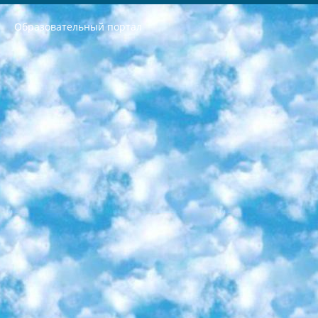
Образовательный портал
РЕСПУБЛИКА УЗБЕКИСТАН МИНИСТРЕРСТВО ДОШКОЛЬНОГО И ШКОЛЬНОГО ОБРАЗОВАНИЯ КОМАНДА в общеобразовательных учреждениях в 2023-2024 учебном году организация и проведение итоговой государственной аттестации обучающихся о Министра дошкольного и школьного образования Республики Узбекистан от 4 марта 2008 года (постановлением Минюста от 20 марта 2008 года № 1778 государственной регистрации) «Итоговое состояние учащихся общего среднего образования на основании положения об утверждении положения об аттестации общего среднего образования выпускной экзамен студентов в образовательных учреждениях в 2023-2024 учебном году В целях организации и прохождения аттестации приказываю: 1. Следующее: перечень предметов, по которым будет проводиться итоговая государственная аттестация и экзамен формы перевода согласно приложению 1; сертификаты международного образца, оценивающие уровень владения иностранными языками перечень согласно приложению 2; 2. Педагогический при специализированных образовательных учреждениях. научно-практический центр квалификации и международной оценки (Д.Давидова) 2024 г. До 25 марта: задания по предметам, по которым будет проводиться итоговая аттестация разработка и утверждение технических условий; итоговая аттестация на основании разработанного предметного задания разработка вопросов по предметам (устно и письменно), экзамен передача; общеобразовательные средние школы и специальные учебные заведения учащиеся выпускных классов школ и интернатов в агентской системе подготовка базы данных экзаменационных материалов и критериев оценки; перевод базы экзаменационных материалов на все языки обучения подать в Республиканский образовательный центр для изготовления; варианты экзаменов на основе разработанных контрольных материалов пусть будут поставлены задачи формирования. 3. Республиканский образовательный центр (Ш.Худайкулов) до 5 апреля 2024 года. до: база данных предоставленных экзаменационных материалов на все языки обучения перевод и экспертиза; для слепых, слабовидящих, глухих, слабослышащих и умственно отсталых детей учащиеся выпускных классов специализированных школ и школ-интернатов база данных экзаменационных материалов на всех преподаваемых языках подготовка критериев оценки; специализированные школы для умственно отсталых детей и технологии для учащихся выпускных классов школ-интернатов разработка соответствующих рекомендаций и критериев проведения ЕГЭ по естествознанию давать задания. 4. Педагогический при специализированных образовательных учреждениях. Научно-практический центр навыков и международной оценки (Д.Давидова), Республика образовательный центр (Худайкулов Ш.) итоговый государственный аттестационный экзамен ориентирован на творческое и логическое мышление при подготовке базы материалов учитывать введение заданий. 5. Следует отметить, что: сертификат государственного образца о знании общеобразовательного предмета и как минимум национальный уровень B1 по предметам на иностранных языках, указанным в Приложении 2. или международно признанный сертификат эквивалентного уровня студенты, изучающие определенный предмет, освобождаются от экзамена; по соответствующим предметам запланирована итоговая государственная аттестация за день до дня, путем жеребьевки Рабочей группой (в письменной форме по предметам, проводимым в форме) из числа сформированных вариантов выбрано 2 варианта; 2 выбранных варианта экзамена анонсированы на официальном сайте министерства и все выпускники по всей стране на основе этих вариантов проводит итоговую государственную аттестацию. 6. Государственное образование учащихся средних общеобразовательных учреждений. знания в соответствии с квалификационными требованиями, которые необходимо приобрести на основании стандартов итоговый (выпускной) контроль для 9 и 11 классов в целях тестирования Экзамены (далее – экзамены) состоят из предметов, перечисленных в приложении 1. будет сделано. 7. Экзамены пройдут с 26 мая по 15 июня 2024 г. (кроме науки физического воспитания). 8. Физическая для учащихся 9 классов общесредних образовательных учреждений. Экзамены по предмету «Образование, квалификация медицина» 1-6 мая 2024 года. сотрудники перевести под присмотр (с отклонениями в физическом или умственном развитии) специализированная школа для детей, школы-интернаты и со сколиозом школы-интернаты санаторного типа для больных детей исключены). 9. Он был слепым, слабовидящим и имел нарушения опорно-двигательного аппарата. экзамены в специализированных школах и интернатах для детей должны проводиться исходя из требований, предъявляемых к общеобразовательным учреждениям (физкультура кроме науки). 10. Специализированная школа для глухих и слабослышащих детей. и экзамены в интернатах и быть реализован в виде письменного теста по математике. 11. Специальность для умственно отсталых детей. Для 9 класса Родной язык и литературное письмо Государственный язык (язык обучения – узбекский). для неклассов) написано Математическое письмо Письменная/устная история Узбекистана Физическое воспитание практично Итоговый контроль Для 11 класса Написание родного языка и литературы (эссе) Математическое письмо Узбекский язык (обучение на узбекском языке) не посещающее общее среднее образование для учреждений)/Образовательное учреждение выбор письменный и устный Иностранный язык письменный/устный Письменная/устная история Узбекистана *По выбору студента:  Химия  Физика  Основы государственного права  География 10 бесплатных образовательных ресурсов - Мы составили подборку онлайн-проектов с интерактивными упражнениями, видеолекциями и статьями. Они помогут вам обрести новые и освежить старые знания бесплатно. 1. «ИНТУИТ» Старейшая образовательная площадка Рунета. Здесь вы найдёте сотни текстовых и видеокурсов на десятки различных тем — от программирования до психологии. Многие курсы подготовлены российскими университетами и крупными международными компаниями вроде Intel и Microsoft. Самостоятельное обучение бесплатное, но желающие могут оплатить услуги персональных наставников. 2. «Смартия» знакомит с актуальными профессиями и подсказывает, как им обучаться. Выбрав заинтересовавшую вас специальность — SMM-специалист, фотограф, веб-дизайнер или другую, — увидите список необходимых для неё умений. Чтобы вы могли освоить их самостоятельно, для каждого умения площадка отображает подборку ссылок на учебные материалы. Хотя «Смартия» ориентируется на русскоязычную аудиторию, часть контента всё же доступна только на английском. 3. «Лекторий Физтеха» Проект Московского физико-технического института (Физтеха). С его помощью вы можете смотреть онлайн серии лекций, записанные на видео в этом вузе. В числе доступных предметов — физика, биология, химия, информационные технологии и другие. К некоторым лекциям администрация ресурса прилагает готовые конспекты, которые можно скачивать в PDF-формате. 4. ITMOcourses Онлайн-площадка Санкт-Петербургского национального исследовательского университета информационных технологий, механики и оптики (ИТМО). Ресурс предоставляет свободный доступ к курсам, разработанным в этом вузе. Каталог материалов разбит на четыре категории: «Оптические системы и технологии», «Приборостроение и робототехника», «Информационные технологии» и «Биотехнологии». Курсы состоят из видеолекций, интерактивных демонстраций и заданий. 5. «КиберЛенинка» Электронная научная библиотека открытого доступа. Каталог площадки регулярно обрастает текстами статей из различных научных изданий. Сгруппированные по журналам и рубрикам публикации можно читать онлайн или скачивать целиком в PDF-формате. Проект нацелен на популяризацию науки за счёт открытого доступа к качественной информации. 6. «ПостНаука» На этом ресурсе публикуют подборки видеолекций, составленные экспертами из разных отраслей и объединённые общими темами. Среди них, к примеру, есть серии «Биоинформатика и геномика», «Культура средневековой Скандинавии» и Cinema Studies о теории кино. Каждая подборка лекций — логически связанная история, рассказанная экспертом от первого лица. Кроме того, на сайте появляются научно-образовательные статьи и тесты на разные темы. 7. «Newочём» Команда проекта «Newочём» отбирает самые интересные тексты из англоязычных СМИ и переводит те из них, за которые голосуют участники сообщества «ВКонтакте». По большей части это научно-популярные статьи. Редакторы придумывают лишь заголовки, в остальном содержание переводов соответствует оригиналам. Полные тексты можно читать прямо в социальной сети. 8. InternetUrok Онлайн-база материалов по основным дисциплинам школьной программы. Информация на сайте структурирована по классам, предметам и темам (урокам). Каждый урок состоит из видеолекций и конспектов. Есть также интерактивные тренажёры и тесты для закрепления пройденного материала. Даже если вы давно окончили школу, возможность повторить программу старших классов всегда может пригодиться. 9. Edutainme Ещё один ресурс об образовании. В отличие от Newtonew, как мне кажется, Edutainme больше ориентируется на представителей индустрии: педагогов, предпринимателей, разработчиков образовательных проектов. Но и любой, кто просто стремится к саморазвитию, найдёт на сайте много полезного и интересного для себя. Например, информацию о новых курсах и образовательных сервисах. 10. Newtonew Онлайн-медиа об образовании и обучении в широком смысле. Авторы Newtonew пишут об инструментах, заведениях, тактиках и стратегиях, которые помогают учить других и получать новые знания самостоятельно. На этой площадке вы найдёте новости, обзоры, аналитические мат