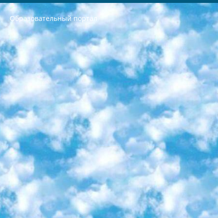
Образовательный портал
РЕСПУБЛИКА УЗБЕКИСТАН МИНИСТРЕРСТВО ДОШКОЛЬНОГО И ШКОЛЬНОГО ОБРАЗОВАНИЯ КОМАНДА в общеобразовательных учреждениях в 2023-2024 учебном году организация и проведение итоговой государственной аттестации обучающихся о Министра дошкольного и школьного образования Республики Узбекистан от 4 марта 2008 года (постановлением Минюста от 20 марта 2008 года № 1778 государственной регистрации) «Итоговое состояние учащихся общего среднего образования на основании положения об утверждении положения об аттестации общего среднего образования выпускной экзамен студентов в образовательных учреждениях в 2023-2024 учебном году В целях организации и прохождения аттестации приказываю: 1. Следующее: перечень предметов, по которым будет проводиться итоговая государственная аттестация и экзамен формы перевода согласно приложению 1; сертификаты международного образца, оценивающие уровень владения иностранными языками перечень согласно приложению 2; 2. Педагогический при специализированных образовательных учреждениях. научно-практический центр квалификации и международной оценки (Д.Давидова) 2024 г. До 25 марта: задания по предметам, по которым будет проводиться итоговая аттестация разработка и утверждение технических условий; итоговая аттестация на основании разработанного предметного задания разработка вопросов по предметам (устно и письменно), экзамен передача; общеобразовательные средние школы и специальные учебные заведения учащиеся выпускных классов школ и интернатов в агентской системе подготовка базы данных экзаменационных материалов и критериев оценки; перевод базы экзаменационных материалов на все языки обучения подать в Республиканский образовательный центр для изготовления; варианты экзаменов на основе разработанных контрольных материалов пусть будут поставлены задачи формирования. 3. Республиканский образовательный центр (Ш.Худайкулов) до 5 апреля 2024 года. до: база данных предоставленных экзаменационных материалов на все языки обучения перевод и экспертиза; для слепых, слабовидящих, глухих, слабослышащих и умственно отсталых детей учащиеся выпускных классов специализированных школ и школ-интернатов база данных экзаменационных материалов на всех преподаваемых языках подготовка критериев оценки; специализированные школы для умственно отсталых детей и технологии для учащихся выпускных классов школ-интернатов разработка соответствующих рекомендаций и критериев проведения ЕГЭ по естествознанию давать задания. 4. Педагогический при специализированных образовательных учреждениях. Научно-практический центр навыков и международной оценки (Д.Давидова), Республика образовательный центр (Худайкулов Ш.) итоговый государственный аттестационный экзамен ориентирован на творческое и логическое мышление при подготовке базы материалов учитывать введение заданий. 5. Следует отметить, что: сертификат государственного образца о знании общеобразовательного предмета и как минимум национальный уровень B1 по предметам на иностранных языках, указанным в Приложении 2. или международно признанный сертификат эквивалентного уровня студенты, изучающие определенный предмет, освобождаются от экзамена; по соответствующим предметам запланирована итоговая государственная аттестация за день до дня, путем жеребьевки Рабочей группой (в письменной форме по предметам, проводимым в форме) из числа сформированных вариантов выбрано 2 варианта; 2 выбранных варианта экзамена анонсированы на официальном сайте министерства и все выпускники по всей стране на основе этих вариантов проводит итоговую государственную аттестацию. 6. Государственное образование учащихся средних общеобразовательных учреждений. знания в соответствии с квалификационными требованиями, которые необходимо приобрести на основании стандартов итоговый (выпускной) контроль для 9 и 11 классов в целях тестирования Экзамены (далее – экзамены) состоят из предметов, перечисленных в приложении 1. будет сделано. 7. Экзамены пройдут с 26 мая по 15 июня 2024 г. (кроме науки физического воспитания). 8. Физическая для учащихся 9 классов общесредних образовательных учреждений. Экзамены по предмету «Образование, квалификация медицина» 1-6 мая 2024 года. сотрудники перевести под присмотр (с отклонениями в физическом или умственном развитии) специализированная школа для детей, школы-интернаты и со сколиозом школы-интернаты санаторного типа для больных детей исключены). 9. Он был слепым, слабовидящим и имел нарушения опорно-двигательного аппарата. экзамены в специализированных школах и интернатах для детей должны проводиться исходя из требований, предъявляемых к общеобразовательным учреждениям (физкультура кроме науки). 10. Специализированная школа для глухих и слабослышащих детей. и экзамены в интернатах и быть реализован в виде письменного теста по математике. 11. Специальность для умственно отсталых детей. Для 9 класса Родной язык и литературное письмо Государственный язык (язык обучения – узбекский). для неклассов) написано Математическое письмо Письменная/устная история Узбекистана Физическое воспитание практично Итоговый контроль Для 11 класса Написание родного языка и литературы (эссе) Математическое письмо Узбекский язык (обучение на узбекском языке) не посещающее общее среднее образование для учреждений)/Образовательное учреждение выбор письменный и устный Иностранный язык письменный/устный Письменная/устная история Узбекистана *По выбору студента:  Химия  Физика  Основы государственного права  География 10 бесплатных образовательных ресурсов - Мы составили подборку онлайн-проектов с интерактивными упражнениями, видеолекциями и статьями. Они помогут вам обрести новые и освежить старые знания бесплатно. 1. «ИНТУИТ» Старейшая образовательная площадка Рунета. Здесь вы найдёте сотни текстовых и видеокурсов на десятки различных тем — от программирования до психологии. Многие курсы подготовлены российскими университетами и крупными международными компаниями вроде Intel и Microsoft. Самостоятельное обучение бесплатное, но желающие могут оплатить услуги персональных наставников. 2. «Смартия» знакомит с актуальными профессиями и подсказывает, как им обучаться. Выбрав заинтересовавшую вас специальность — SMM-специалист, фотограф, веб-дизайнер или другую, — увидите список необходимых для неё умений. Чтобы вы могли освоить их самостоятельно, для каждого умения площадка отображает подборку ссылок на учебные материалы. Хотя «Смартия» ориентируется на русскоязычную аудиторию, часть контента всё же доступна только на английском. 3. «Лекторий Физтеха» Проект Московского физико-технического института (Физтеха). С его помощью вы можете смотреть онлайн серии лекций, записанные на видео в этом вузе. В числе доступных предметов — физика, биология, химия, информационные технологии и другие. К некоторым лекциям администрация ресурса прилагает готовые конспекты, которые можно скачивать в PDF-формате. 4. ITMOcourses Онлайн-площадка Санкт-Петербургского национального исследовательского университета информационных технологий, механики и оптики (ИТМО). Ресурс предоставляет свободный доступ к курсам, разработанным в этом вузе. Каталог материалов разбит на четыре категории: «Оптические системы и технологии», «Приборостроение и робототехника», «Информационные технологии» и «Биотехнологии». Курсы состоят из видеолекций, интерактивных демонстраций и заданий. 5. «КиберЛенинка» Электронная научная библиотека открытого доступа. Каталог площадки регулярно обрастает текстами статей из различных научных изданий. Сгруппированные по журналам и рубрикам публикации можно читать онлайн или скачивать целиком в PDF-формате. Проект нацелен на популяризацию науки за счёт открытого доступа к качественной информации. 6. «ПостНаука» На этом ресурсе публикуют подборки видеолекций, составленные экспертами из разных отраслей и объединённые общими темами. Среди них, к примеру, есть серии «Биоинформатика и геномика», «Культура средневековой Скандинавии» и Cinema Studies о теории кино. Каждая подборка лекций — логически связанная история, рассказанная экспертом от первого лица. Кроме того, на сайте появляются научно-образовательные статьи и тесты на разные темы. 7. «Newочём» Команда проекта «Newочём» отбирает самые интересные тексты из англоязычных СМИ и переводит те из них, за которые голосуют участники сообщества «ВКонтакте». По большей части это научно-популярные статьи. Редакторы придумывают лишь заголовки, в остальном содержание переводов соответствует оригиналам. Полные тексты можно читать прямо в социальной сети. 8. InternetUrok Онлайн-база материалов по основным дисциплинам школьной программы. Информация на сайте структурирована по классам, предметам и темам (урокам). Каждый урок состоит из видеолекций и конспектов. Есть также интерактивные тренажёры и тесты для закрепления пройденного материала. Даже если вы давно окончили школу, возможность повторить программу старших классов всегда может пригодиться. 9. Edutainme Ещё один ресурс об образовании. В отличие от Newtonew, как мне кажется, Edutainme больше ориентируется на представителей индустрии: педагогов, предпринимателей, разработчиков образовательных проектов. Но и любой, кто просто стремится к саморазвитию, найдёт на сайте много полезного и интересного для себя. Например, информацию о новых курсах и образовательных сервисах. 10. Newtonew Онлайн-медиа об образовании и обучении в широком смысле. Авторы Newtonew пишут об инструментах, заведениях, тактиках и стратегиях, которые помогают учить других и получать новые знания самостоятельно. На этой площадке вы найдёте новости, обзоры, аналитические мат