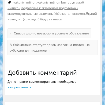
yakuniy imtihon
,
yakuniy imtihon buyrugi
,
мактаб
имтиҳон
,
подготовка к экзаменам
,
подготовка к
экзамену
,
школьные экзамены Узбекистан
,
экзамен
,
Якуний
имтиҳон тўғрисида бўйруқ ва низом
←
Cписок школ с невысоким уровнем образования
В Узбекистане стартует приём заявок на ипотечные
субсидии для педагогов
→
Добавить комментарий
Для отправки комментария вам необходимо
авторизоваться
.