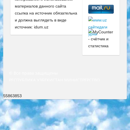
материалов данного сайта
ссылка на источник обязательна
и должна выглядеть в виде
источник: idum.uz
© Все права защищены
РЕСПУБЛИКА УЗБЕКИСТАН МИНИСТРЕРСТВО ДОШКОЛЬНОГО И ШКОЛЬНОГО ОБРАЗОВАНИЯ КОМАНДА в общеобразовательных учреждениях в 2023-2024 учебном году организация и проведение итоговой государственной аттестации обучающихся о Министра дошкольного и школьного образования Республики Узбекистан от 4 марта 2008 года (постановлением Минюста от 20 марта 2008 года № 1778 государственной регистрации) «Итоговое состояние учащихся общего среднего образования на основании положения об утверждении положения об аттестации общего среднего образования выпускной экзамен студентов в образовательных учреждениях в 2023-2024 учебном году В целях организации и прохождения аттестации приказываю: 1. Следующее: перечень предметов, по которым будет проводиться итоговая государственная аттестация и экзамен формы перевода согласно приложению 1; сертификаты международного образца, оценивающие уровень владения иностранными языками перечень согласно приложению 2; 2. Педагогический при специализированных образовательных учреждениях. научно-практический центр квалификации и международной оценки (Д.Давидова) 2024 г. До 25 марта: задания по предметам, по которым будет проводиться итоговая аттестация разработка и утверждение технических условий; итоговая аттестация на основании разработанного предметного задания разработка вопросов по предметам (устно и письменно), экзамен передача; общеобразовательные средние школы и специальные учебные заведения учащиеся выпускных классов школ и интернатов в агентской системе подготовка базы данных экзаменационных материалов и критериев оценки; перевод базы экзаменационных материалов на все языки обучения подать в Республиканский образовательный центр для изготовления; варианты экзаменов на основе разработанных контрольных материалов пусть будут поставлены задачи формирования. 3. Республиканский образовательный центр (Ш.Худайкулов) до 5 апреля 2024 года. до: база данных предоставленных экзаменационных материалов на все языки обучения перевод и экспертиза; для слепых, слабовидящих, глухих, слабослышащих и умственно отсталых детей учащиеся выпускных классов специализированных школ и школ-интернатов база данных экзаменационных материалов на всех преподаваемых языках подготовка критериев оценки; специализированные школы для умственно отсталых детей и технологии для учащихся выпускных классов школ-интернатов разработка соответствующих рекомендаций и критериев проведения ЕГЭ по естествознанию давать задания. 4. Педагогический при специализированных образовательных учреждениях. Научно-практический центр навыков и международной оценки (Д.Давидова), Республика образовательный центр (Худайкулов Ш.) итоговый государственный аттестационный экзамен ориентирован на творческое и логическое мышление при подготовке базы материалов учитывать введение заданий. 5. Следует отметить, что: сертификат государственного образца о знании общеобразовательного предмета и как минимум национальный уровень B1 по предметам на иностранных языках, указанным в Приложении 2. или международно признанный сертификат эквивалентного уровня студенты, изучающие определенный предмет, освобождаются от экзамена; по соответствующим предметам запланирована итоговая государственная аттестация за день до дня, путем жеребьевки Рабочей группой (в письменной форме по предметам, проводимым в форме) из числа сформированных вариантов выбрано 2 варианта; 2 выбранных варианта экзамена анонсированы на официальном сайте министерства и все выпускники по всей стране на основе этих вариантов проводит итоговую государственную аттестацию. 6. Государственное образование учащихся средних общеобразовательных учреждений. знания в соответствии с квалификационными требованиями, которые необходимо приобрести на основании стандартов итоговый (выпускной) контроль для 9 и 11 классов в целях тестирования Экзамены (далее – экзамены) состоят из предметов, перечисленных в приложении 1. будет сделано. 7. Экзамены пройдут с 26 мая по 15 июня 2024 г. (кроме науки физического воспитания). 8. Физическая для учащихся 9 классов общесредних образовательных учреждений. Экзамены по предмету «Образование, квалификация медицина» 1-6 мая 2024 года. сотрудники перевести под присмотр (с отклонениями в физическом или умственном развитии) специализированная школа для детей, школы-интернаты и со сколиозом школы-интернаты санаторного типа для больных детей исключены). 9. Он был слепым, слабовидящим и имел нарушения опорно-двигательного аппарата. экзамены в специализированных школах и интернатах для детей должны проводиться исходя из требований, предъявляемых к общеобразовательным учреждениям (физкультура кроме науки). 10. Специализированная школа для глухих и слабослышащих детей. и экзамены в интернатах и быть реализован в виде письменного теста по математике. 11. Специальность для умственно отсталых детей. Для 9 класса Родной язык и литературное письмо Государственный язык (язык обучения – узбекский). для неклассов) написано Математическое письмо Письменная/устная история Узбекистана Физическое воспитание практично Итоговый контроль Для 11 класса Написание родного языка и литературы (эссе) Математическое письмо Узбекский язык (обучение на узбекском языке) не посещающее общее среднее образование для учреждений)/Образовательное учреждение выбор письменный и устный Иностранный язык письменный/устный Письменная/устная история Узбекистана *По выбору студента:  Химия  Физика  Основы государственного права  География 10 бесплатных образовательных ресурсов - Мы составили подборку онлайн-проектов с интерактивными упражнениями, видеолекциями и статьями. Они помогут вам обрести новые и освежить старые знания бесплатно. 1. «ИНТУИТ» Старейшая образовательная площадка Рунета. Здесь вы найдёте сотни текстовых и видеокурсов на десятки различных тем — от программирования до психологии. Многие курсы подготовлены российскими университетами и крупными международными компаниями вроде Intel и Microsoft. Самостоятельное обучение бесплатное, но желающие могут оплатить услуги персональных наставников. 2. «Смартия» знакомит с актуальными профессиями и подсказывает, как им обучаться. Выбрав заинтересовавшую вас специальность — SMM-специалист, фотограф, веб-дизайнер или другую, — увидите список необходимых для неё умений. Чтобы вы могли освоить их самостоятельно, для каждого умения площадка отображает подборку ссылок на учебные материалы. Хотя «Смартия» ориентируется на русскоязычную аудиторию, часть контента всё же доступна только на английском. 3. «Лекторий Физтеха» Проект Московского физико-технического института (Физтеха). С его помощью вы можете смотреть онлайн серии лекций, записанные на видео в этом вузе. В числе доступных предметов — физика, биология, химия, информационные технологии и другие. К некоторым лекциям администрация ресурса прилагает готовые конспекты, которые можно скачивать в PDF-формате. 4. ITMOcourses Онлайн-площадка Санкт-Петербургского национального исследовательского университета информационных технологий, механики и оптики (ИТМО). Ресурс предоставляет свободный доступ к курсам, разработанным в этом вузе. Каталог материалов разбит на четыре категории: «Оптические системы и технологии», «Приборостроение и робототехника», «Информационные технологии» и «Биотехнологии». Курсы состоят из видеолекций, интерактивных демонстраций и заданий. 5. «КиберЛенинка» Электронная научная библиотека открытого доступа. Каталог площадки регулярно обрастает текстами статей из различных научных изданий. Сгруппированные по журналам и рубрикам публикации можно читать онлайн или скачивать целиком в PDF-формате. Проект нацелен на популяризацию науки за счёт открытого доступа к качественной информации. 6. «ПостНаука» На этом ресурсе публикуют подборки видеолекций, составленные экспертами из разных отраслей и объединённые общими темами. Среди них, к примеру, есть серии «Биоинформатика и геномика», «Культура средневековой Скандинавии» и Cinema Studies о теории кино. Каждая подборка лекций — логически связанная история, рассказанная экспертом от первого лица. Кроме того, на сайте появляются научно-образовательные статьи и тесты на разные темы. 7. «Newочём» Команда проекта «Newочём» отбирает самые интересные тексты из англоязычных СМИ и переводит те из них, за которые голосуют участники сообщества «ВКонтакте». По большей части это научно-популярные статьи. Редакторы придумывают лишь заголовки, в остальном содержание переводов соответствует оригиналам. Полные тексты можно читать прямо в социальной сети. 8. InternetUrok Онлайн-база материалов по основным дисциплинам школьной программы. Информация на сайте структурирована по классам, предметам и темам (урокам). Каждый урок состоит из видеолекций и конспектов. Есть также интерактивные тренажёры и тесты для закрепления пройденного материала. Даже если вы давно окончили школу, возможность повторить программу старших классов всегда может пригодиться. 9. Edutainme Ещё один ресурс об образовании. В отличие от Newtonew, как мне кажется, Edutainme больше ориентируется на представителей индустрии: педагогов, предпринимателей, разработчиков образовательных проектов. Но и любой, кто просто стремится к саморазвитию, найдёт на сайте много полезного и интересного для себя. Например, информацию о новых курсах и образовательных сервисах. 10. Newtonew Онлайн-медиа об образовании и обучении в широком смысле. Авторы Newtonew пишут об инструментах, заведениях, тактиках и стратегиях, которые помогают учить других и получать новые знания самостоятельно. На этой площадке вы найдёте новости, обзоры, аналитические мате
55863853