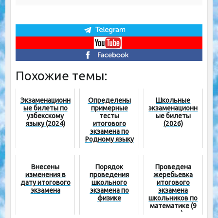
Похожие темы:
Экзаменационн
Определены
Школьные
ые билеты по
примерные
экзаменационн
узбекскому
тесты
ые билеты
языку (2024)
итогового
(2026)
экзамена по
Родному языку
и литературе
Внесены
Порядок
Проведена
изменения в
проведения
жеребьевка
дату итогового
школьного
итогового
экзамена
экзамена по
экзамена
физике
школьников по
математике (9
класс)