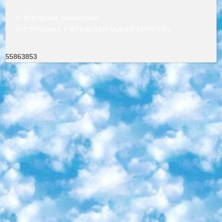
© Все права защищены
РЕСПУБЛИКА УЗБЕКИСТАН МИНИСТРЕРСТВО ДОШКОЛЬНОГО И ШКОЛЬНОГО ОБРАЗОВАНИЯ КОМАНДА в общеобразовательных учреждениях в 2023-2024 учебном году организация и проведение итоговой государственной аттестации обучающихся о Министра дошкольного и школьного образования Республики Узбекистан от 4 марта 2008 года (постановлением Минюста от 20 марта 2008 года № 1778 государственной регистрации) «Итоговое состояние учащихся общего среднего образования на основании положения об утверждении положения об аттестации общего среднего образования выпускной экзамен студентов в образовательных учреждениях в 2023-2024 учебном году В целях организации и прохождения аттестации приказываю: 1. Следующее: перечень предметов, по которым будет проводиться итоговая государственная аттестация и экзамен формы перевода согласно приложению 1; сертификаты международного образца, оценивающие уровень владения иностранными языками перечень согласно приложению 2; 2. Педагогический при специализированных образовательных учреждениях. научно-практический центр квалификации и международной оценки (Д.Давидова) 2024 г. До 25 марта: задания по предметам, по которым будет проводиться итоговая аттестация разработка и утверждение технических условий; итоговая аттестация на основании разработанного предметного задания разработка вопросов по предметам (устно и письменно), экзамен передача; общеобразовательные средние школы и специальные учебные заведения учащиеся выпускных классов школ и интернатов в агентской системе подготовка базы данных экзаменационных материалов и критериев оценки; перевод базы экзаменационных материалов на все языки обучения подать в Республиканский образовательный центр для изготовления; варианты экзаменов на основе разработанных контрольных материалов пусть будут поставлены задачи формирования. 3. Республиканский образовательный центр (Ш.Худайкулов) до 5 апреля 2024 года. до: база данных предоставленных экзаменационных материалов на все языки обучения перевод и экспертиза; для слепых, слабовидящих, глухих, слабослышащих и умственно отсталых детей учащиеся выпускных классов специализированных школ и школ-интернатов база данных экзаменационных материалов на всех преподаваемых языках подготовка критериев оценки; специализированные школы для умственно отсталых детей и технологии для учащихся выпускных классов школ-интернатов разработка соответствующих рекомендаций и критериев проведения ЕГЭ по естествознанию давать задания. 4. Педагогический при специализированных образовательных учреждениях. Научно-практический центр навыков и международной оценки (Д.Давидова), Республика образовательный центр (Худайкулов Ш.) итоговый государственный аттестационный экзамен ориентирован на творческое и логическое мышление при подготовке базы материалов учитывать введение заданий. 5. Следует отметить, что: сертификат государственного образца о знании общеобразовательного предмета и как минимум национальный уровень B1 по предметам на иностранных языках, указанным в Приложении 2. или международно признанный сертификат эквивалентного уровня студенты, изучающие определенный предмет, освобождаются от экзамена; по соответствующим предметам запланирована итоговая государственная аттестация за день до дня, путем жеребьевки Рабочей группой (в письменной форме по предметам, проводимым в форме) из числа сформированных вариантов выбрано 2 варианта; 2 выбранных варианта экзамена анонсированы на официальном сайте министерства и все выпускники по всей стране на основе этих вариантов проводит итоговую государственную аттестацию. 6. Государственное образование учащихся средних общеобразовательных учреждений. знания в соответствии с квалификационными требованиями, которые необходимо приобрести на основании стандартов итоговый (выпускной) контроль для 9 и 11 классов в целях тестирования Экзамены (далее – экзамены) состоят из предметов, перечисленных в приложении 1. будет сделано. 7. Экзамены пройдут с 26 мая по 15 июня 2024 г. (кроме науки физического воспитания). 8. Физическая для учащихся 9 классов общесредних образовательных учреждений. Экзамены по предмету «Образование, квалификация медицина» 1-6 мая 2024 года. сотрудники перевести под присмотр (с отклонениями в физическом или умственном развитии) специализированная школа для детей, школы-интернаты и со сколиозом школы-интернаты санаторного типа для больных детей исключены). 9. Он был слепым, слабовидящим и имел нарушения опорно-двигательного аппарата. экзамены в специализированных школах и интернатах для детей должны проводиться исходя из требований, предъявляемых к общеобразовательным учреждениям (физкультура кроме науки). 10. Специализированная школа для глухих и слабослышащих детей. и экзамены в интернатах и быть реализован в виде письменного теста по математике. 11. Специальность для умственно отсталых детей. Для 9 класса Родной язык и литературное письмо Государственный язык (язык обучения – узбекский). для неклассов) написано Математическое письмо Письменная/устная история Узбекистана Физическое воспитание практично Итоговый контроль Для 11 класса Написание родного языка и литературы (эссе) Математическое письмо Узбекский язык (обучение на узбекском языке) не посещающее общее среднее образование для учреждений)/Образовательное учреждение выбор письменный и устный Иностранный язык письменный/устный Письменная/устная история Узбекистана *По выбору студента:  Химия  Физика  Основы государственного права  География 10 бесплатных образовательных ресурсов - Мы составили подборку онлайн-проектов с интерактивными упражнениями, видеолекциями и статьями. Они помогут вам обрести новые и освежить старые знания бесплатно. 1. «ИНТУИТ» Старейшая образовательная площадка Рунета. Здесь вы найдёте сотни текстовых и видеокурсов на десятки различных тем — от программирования до психологии. Многие курсы подготовлены российскими университетами и крупными международными компаниями вроде Intel и Microsoft. Самостоятельное обучение бесплатное, но желающие могут оплатить услуги персональных наставников. 2. «Смартия» знакомит с актуальными профессиями и подсказывает, как им обучаться. Выбрав заинтересовавшую вас специальность — SMM-специалист, фотограф, веб-дизайнер или другую, — увидите список необходимых для неё умений. Чтобы вы могли освоить их самостоятельно, для каждого умения площадка отображает подборку ссылок на учебные материалы. Хотя «Смартия» ориентируется на русскоязычную аудиторию, часть контента всё же доступна только на английском. 3. «Лекторий Физтеха» Проект Московского физико-технического института (Физтеха). С его помощью вы можете смотреть онлайн серии лекций, записанные на видео в этом вузе. В числе доступных предметов — физика, биология, химия, информационные технологии и другие. К некоторым лекциям администрация ресурса прилагает готовые конспекты, которые можно скачивать в PDF-формате. 4. ITMOcourses Онлайн-площадка Санкт-Петербургского национального исследовательского университета информационных технологий, механики и оптики (ИТМО). Ресурс предоставляет свободный доступ к курсам, разработанным в этом вузе. Каталог материалов разбит на четыре категории: «Оптические системы и технологии», «Приборостроение и робототехника», «Информационные технологии» и «Биотехнологии». Курсы состоят из видеолекций, интерактивных демонстраций и заданий. 5. «КиберЛенинка» Электронная научная библиотека открытого доступа. Каталог площадки регулярно обрастает текстами статей из различных научных изданий. Сгруппированные по журналам и рубрикам публикации можно читать онлайн или скачивать целиком в PDF-формате. Проект нацелен на популяризацию науки за счёт открытого доступа к качественной информации. 6. «ПостНаука» На этом ресурсе публикуют подборки видеолекций, составленные экспертами из разных отраслей и объединённые общими темами. Среди них, к примеру, есть серии «Биоинформатика и геномика», «Культура средневековой Скандинавии» и Cinema Studies о теории кино. Каждая подборка лекций — логически связанная история, рассказанная экспертом от первого лица. Кроме того, на сайте появляются научно-образовательные статьи и тесты на разные темы. 7. «Newочём» Команда проекта «Newочём» отбирает самые интересные тексты из англоязычных СМИ и переводит те из них, за которые голосуют участники сообщества «ВКонтакте». По большей части это научно-популярные статьи. Редакторы придумывают лишь заголовки, в остальном содержание переводов соответствует оригиналам. Полные тексты можно читать прямо в социальной сети. 8. InternetUrok Онлайн-база материалов по основным дисциплинам школьной программы. Информация на сайте структурирована по классам, предметам и темам (урокам). Каждый урок состоит из видеолекций и конспектов. Есть также интерактивные тренажёры и тесты для закрепления пройденного материала. Даже если вы давно окончили школу, возможность повторить программу старших классов всегда может пригодиться. 9. Edutainme Ещё один ресурс об образовании. В отличие от Newtonew, как мне кажется, Edutainme больше ориентируется на представителей индустрии: педагогов, предпринимателей, разработчиков образовательных проектов. Но и любой, кто просто стремится к саморазвитию, найдёт на сайте много полезного и интересного для себя. Например, информацию о новых курсах и образовательных сервисах. 10. Newtonew Онлайн-медиа об образовании и обучении в широком смысле. Авторы Newtonew пишут об инструментах, заведениях, тактиках и стратегиях, которые помогают учить других и получать новые знания самостоятельно. На этой площадке вы найдёте новости, обзоры, аналитические мате
55863853