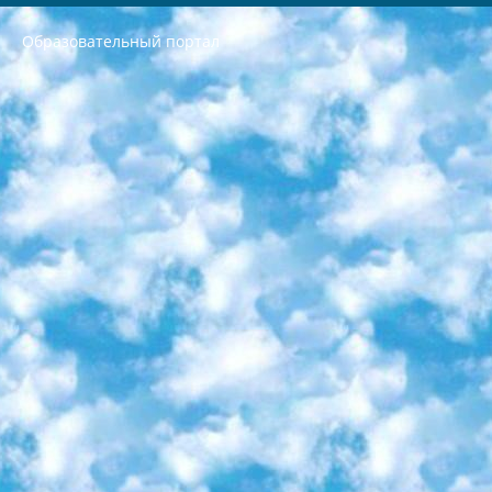
Образовательный портал
РЕСПУБЛИКА УЗБЕКИСТАН МИНИСТРЕРСТВО ДОШКОЛЬНОГО И ШКОЛЬНОГО ОБРАЗОВАНИЯ КОМАНДА в общеобразовательных учреждениях в 2023-2024 учебном году организация и проведение итоговой государственной аттестации обучающихся о Министра дошкольного и школьного образования Республики Узбекистан от 4 марта 2008 года (постановлением Минюста от 20 марта 2008 года № 1778 государственной регистрации) «Итоговое состояние учащихся общего среднего образования на основании положения об утверждении положения об аттестации общего среднего образования выпускной экзамен студентов в образовательных учреждениях в 2023-2024 учебном году В целях организации и прохождения аттестации приказываю: 1. Следующее: перечень предметов, по которым будет проводиться итоговая государственная аттестация и экзамен формы перевода согласно приложению 1; сертификаты международного образца, оценивающие уровень владения иностранными языками перечень согласно приложению 2; 2. Педагогический при специализированных образовательных учреждениях. научно-практический центр квалификации и международной оценки (Д.Давидова) 2024 г. До 25 марта: задания по предметам, по которым будет проводиться итоговая аттестация разработка и утверждение технических условий; итоговая аттестация на основании разработанного предметного задания разработка вопросов по предметам (устно и письменно), экзамен передача; общеобразовательные средние школы и специальные учебные заведения учащиеся выпускных классов школ и интернатов в агентской системе подготовка базы данных экзаменационных материалов и критериев оценки; перевод базы экзаменационных материалов на все языки обучения подать в Республиканский образовательный центр для изготовления; варианты экзаменов на основе разработанных контрольных материалов пусть будут поставлены задачи формирования. 3. Республиканский образовательный центр (Ш.Худайкулов) до 5 апреля 2024 года. до: база данных предоставленных экзаменационных материалов на все языки обучения перевод и экспертиза; для слепых, слабовидящих, глухих, слабослышащих и умственно отсталых детей учащиеся выпускных классов специализированных школ и школ-интернатов база данных экзаменационных материалов на всех преподаваемых языках подготовка критериев оценки; специализированные школы для умственно отсталых детей и технологии для учащихся выпускных классов школ-интернатов разработка соответствующих рекомендаций и критериев проведения ЕГЭ по естествознанию давать задания. 4. Педагогический при специализированных образовательных учреждениях. Научно-практический центр навыков и международной оценки (Д.Давидова), Республика образовательный центр (Худайкулов Ш.) итоговый государственный аттестационный экзамен ориентирован на творческое и логическое мышление при подготовке базы материалов учитывать введение заданий. 5. Следует отметить, что: сертификат государственного образца о знании общеобразовательного предмета и как минимум национальный уровень B1 по предметам на иностранных языках, указанным в Приложении 2. или международно признанный сертификат эквивалентного уровня студенты, изучающие определенный предмет, освобождаются от экзамена; по соответствующим предметам запланирована итоговая государственная аттестация за день до дня, путем жеребьевки Рабочей группой (в письменной форме по предметам, проводимым в форме) из числа сформированных вариантов выбрано 2 варианта; 2 выбранных варианта экзамена анонсированы на официальном сайте министерства и все выпускники по всей стране на основе этих вариантов проводит итоговую государственную аттестацию. 6. Государственное образование учащихся средних общеобразовательных учреждений. знания в соответствии с квалификационными требованиями, которые необходимо приобрести на основании стандартов итоговый (выпускной) контроль для 9 и 11 классов в целях тестирования Экзамены (далее – экзамены) состоят из предметов, перечисленных в приложении 1. будет сделано. 7. Экзамены пройдут с 26 мая по 15 июня 2024 г. (кроме науки физического воспитания). 8. Физическая для учащихся 9 классов общесредних образовательных учреждений. Экзамены по предмету «Образование, квалификация медицина» 1-6 мая 2024 года. сотрудники перевести под присмотр (с отклонениями в физическом или умственном развитии) специализированная школа для детей, школы-интернаты и со сколиозом школы-интернаты санаторного типа для больных детей исключены). 9. Он был слепым, слабовидящим и имел нарушения опорно-двигательного аппарата. экзамены в специализированных школах и интернатах для детей должны проводиться исходя из требований, предъявляемых к общеобразовательным учреждениям (физкультура кроме науки). 10. Специализированная школа для глухих и слабослышащих детей. и экзамены в интернатах и быть реализован в виде письменного теста по математике. 11. Специальность для умственно отсталых детей. Для 9 класса Родной язык и литературное письмо Государственный язык (язык обучения – узбекский). для неклассов) написано Математическое письмо Письменная/устная история Узбекистана Физическое воспитание практично Итоговый контроль Для 11 класса Написание родного языка и литературы (эссе) Математическое письмо Узбекский язык (обучение на узбекском языке) не посещающее общее среднее образование для учреждений)/Образовательное учреждение выбор письменный и устный Иностранный язык письменный/устный Письменная/устная история Узбекистана *По выбору студента:  Химия  Физика  Основы государственного права  География 10 бесплатных образовательных ресурсов - Мы составили подборку онлайн-проектов с интерактивными упражнениями, видеолекциями и статьями. Они помогут вам обрести новые и освежить старые знания бесплатно. 1. «ИНТУИТ» Старейшая образовательная площадка Рунета. Здесь вы найдёте сотни текстовых и видеокурсов на десятки различных тем — от программирования до психологии. Многие курсы подготовлены российскими университетами и крупными международными компаниями вроде Intel и Microsoft. Самостоятельное обучение бесплатное, но желающие могут оплатить услуги персональных наставников. 2. «Смартия» знакомит с актуальными профессиями и подсказывает, как им обучаться. Выбрав заинтересовавшую вас специальность — SMM-специалист, фотограф, веб-дизайнер или другую, — увидите список необходимых для неё умений. Чтобы вы могли освоить их самостоятельно, для каждого умения площадка отображает подборку ссылок на учебные материалы. Хотя «Смартия» ориентируется на русскоязычную аудиторию, часть контента всё же доступна только на английском. 3. «Лекторий Физтеха» Проект Московского физико-технического института (Физтеха). С его помощью вы можете смотреть онлайн серии лекций, записанные на видео в этом вузе. В числе доступных предметов — физика, биология, химия, информационные технологии и другие. К некоторым лекциям администрация ресурса прилагает готовые конспекты, которые можно скачивать в PDF-формате. 4. ITMOcourses Онлайн-площадка Санкт-Петербургского национального исследовательского университета информационных технологий, механики и оптики (ИТМО). Ресурс предоставляет свободный доступ к курсам, разработанным в этом вузе. Каталог материалов разбит на четыре категории: «Оптические системы и технологии», «Приборостроение и робототехника», «Информационные технологии» и «Биотехнологии». Курсы состоят из видеолекций, интерактивных демонстраций и заданий. 5. «КиберЛенинка» Электронная научная библиотека открытого доступа. Каталог площадки регулярно обрастает текстами статей из различных научных изданий. Сгруппированные по журналам и рубрикам публикации можно читать онлайн или скачивать целиком в PDF-формате. Проект нацелен на популяризацию науки за счёт открытого доступа к качественной информации. 6. «ПостНаука» На этом ресурсе публикуют подборки видеолекций, составленные экспертами из разных отраслей и объединённые общими темами. Среди них, к примеру, есть серии «Биоинформатика и геномика», «Культура средневековой Скандинавии» и Cinema Studies о теории кино. Каждая подборка лекций — логически связанная история, рассказанная экспертом от первого лица. Кроме того, на сайте появляются научно-образовательные статьи и тесты на разные темы. 7. «Newочём» Команда проекта «Newочём» отбирает самые интересные тексты из англоязычных СМИ и переводит те из них, за которые голосуют участники сообщества «ВКонтакте». По большей части это научно-популярные статьи. Редакторы придумывают лишь заголовки, в остальном содержание переводов соответствует оригиналам. Полные тексты можно читать прямо в социальной сети. 8. InternetUrok Онлайн-база материалов по основным дисциплинам школьной программы. Информация на сайте структурирована по классам, предметам и темам (урокам). Каждый урок состоит из видеолекций и конспектов. Есть также интерактивные тренажёры и тесты для закрепления пройденного материала. Даже если вы давно окончили школу, возможность повторить программу старших классов всегда может пригодиться. 9. Edutainme Ещё один ресурс об образовании. В отличие от Newtonew, как мне кажется, Edutainme больше ориентируется на представителей индустрии: педагогов, предпринимателей, разработчиков образовательных проектов. Но и любой, кто просто стремится к саморазвитию, найдёт на сайте много полезного и интересного для себя. Например, информацию о новых курсах и образовательных сервисах. 10. Newtonew Онлайн-медиа об образовании и обучении в широком смысле. Авторы Newtonew пишут об инструментах, заведениях, тактиках и стратегиях, которые помогают учить других и получать новые знания самостоятельно. На этой площадке вы найдёте новости, обзоры, аналитические мат