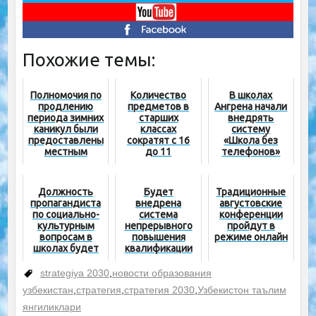
Похожие темы:
Полномочия по
Количество
В школах
продлению
предметов в
Ангрена начали
периода зимних
старших
внедрять
каникул были
классах
систему
предоставлены
сократят с 16
«Школа без
местным
до 11
телефонов»
властям
Должность
Будет
Традиционные
пропагандиста
внедрена
августовские
по социально-
система
конференции
культурным
непрерывного
пройдут в
вопросам в
повышения
режиме онлайн
школах будет
квалификации
упразднена
педагогов
strategiya 2030
,
новости образования
узбекистан
,
стратегия
,
стратегия 2030
,
Узбекистон таълим
янгиликлари