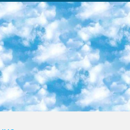
ка образовательный центр (Худайкулов Ш.) итоговый государственный аттестационный экзамен ориентирован на творческое и логическое мышление при подготовке базы материалов учитывать введение заданий. 5. Следует отметить, что: сертификат государственного образца о знании общеобразовательного предмета и как минимум национальный уровень B1 по предметам на иностранных языках, указанным в Приложении 2. или международно признанный сертификат эквивалентного уровня студенты, изучающие определенный предмет, освобождаются от экзамена; по соответствующим предметам запланирована итоговая государственная аттестация за день до дня, путем жеребьевки Рабочей группой (в письменной форме по предметам, проводимым в форме) из числа сформированных вариантов выбрано 2 варианта; 2 выбранных варианта экзамена анонсированы на официальном сайте министерства и все выпускники по всей стране на основе этих вариантов проводит итоговую государственную аттестацию. 6. Государственное образование учащихся средних общеобразовательных учреждений. знания в соответствии с квалификационными требованиями, которые необходимо приобрести на основании стандартов итоговый (выпускной) контроль для 9 и 11 классов в целях тестирования Экзамены (далее – экзамены) состоят из предметов, перечисленных в приложении 1. будет сделано. 7. Экзамены пройдут с 26 мая по 15 июня 2024 г. (кроме науки физического воспитания). 8. Физическая для учащихся 9 классов общесредних образовательных учреждений. Экзамены по предмету «Образование, квалификация медицина» 1-6 мая 2024 года. сотрудники перевести под присмотр (с отклонениями в физическом или умственном развитии) специализированная школа для детей, школы-интернаты и со сколиозом школы-интернаты санаторного типа для больных детей исключены). 9. Он был слепым, слабовидящим и имел нарушения опорно-двигательного аппарата. экзамены в специализированных школах и интернатах для детей должны проводиться исходя из требований, предъявляемых к общеобразовательным учреждениям (физкультура кроме науки). 10. Специализированная школа для глухих и слабослышащих детей. и экзамены в интернатах и быть реализован в виде письменного теста по математике. 11. Специальность для умственно отсталых детей. Для 9 класса Родной язык и литературное письмо Государственный язык (язык обучения – узбекский). для неклассов) написано Математическое письмо Письменная/устная история Узбекистана Физическое воспитание практично Итоговый контроль Для 11 класса Написание родного языка и литературы (эссе) Математическое письмо Узбекский язык (обучение на узбекском языке) не посещающее общее среднее образование для учреждений)/Образовательное учреждение выбор письменный и устный Иностранный язык письменный/устный Письменная/устная история Узбекистана *По выбору студента:  Химия  Физика  Основы государственного права  География 10 бесплатных образовательных ресурсов - Мы составили подборку онлайн-проектов с интерактивными упражнениями, видеолекциями и статьями. Они помогут вам обрести новые и освежить старые знания бесплатно. 1. «ИНТУИТ» Старейшая образовательная площадка Рунета. Здесь вы найдёте сотни текстовых и видеокурсов на десятки различных тем — от программирования до психологии. Многие курсы подготовлены российскими университетами и крупными международными компаниями вроде Intel и Microsoft. Самостоятельное обучение бесплатное, но желающие могут оплатить услуги персональных наставников. 2. «Смартия» знакомит с актуальными профессиями и подсказывает, как им обучаться. Выбрав заинтересовавшую вас специальность — SMM-специалист, фотограф, веб-дизайнер или другую, — увидите список необходимых для неё умений. Чтобы вы могли освоить их самостоятельно, для каждого умения площадка отображает подборку ссылок на учебные материалы. Хотя «Смартия» ориентируется на русскоязычную аудиторию, часть контента всё же доступна только на английском. 3. «Лекторий Физтеха» Проект Московского физико-технического института (Физтеха). С его помощью вы можете смотреть онлайн серии лекций, записанные на видео в этом вузе. В числе доступных предметов — физика, биология, химия, информационные технологии и другие. К некоторым лекциям администрация ресурса прилагает готовые конспекты, которые можно скачивать в PDF-формате. 4. ITMOcourses Онлайн-площадка Санкт-Петербургского национального исследовательского университета информационных технологий, механики и оптики (ИТМО). Ресурс предоставляет свободный доступ к курсам, разработанным в этом вузе. Каталог материалов разбит на четыре категории: «Оптические системы и технологии», «Приборостроение и робототехника», «Информационные технологии» и «Биотехнологии». Курсы состоят из видеолекций, интерактивных демонстраций и заданий. 5. «КиберЛенинка» Электронная научная библиот