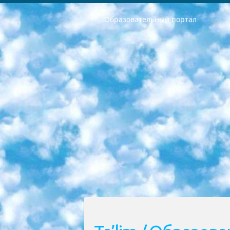
Образовательный портал
РЕСПУБЛИКА УЗБЕКИСТАН МИНИСТРЕРСТВО ДОШКОЛЬНОГО И ШКОЛЬНОГО ОБРАЗОВАНИЯ КОМАНДА в общеобразовательных учреждениях в 2023-2024 учебном году организация и проведение итоговой государственной аттестации обучающихся о Министра дошкольного и школьного образования Республики Узбекистан от 4 марта 2008 года (постановлением Минюста от 20 марта 2008 года № 1778 государственной регистрации) «Итоговое состояние учащихся общего среднего образования на основании положения об утверждении положения об аттестации общего среднего образования выпускной экзамен студентов в образовательных учреждениях в 2023-2024 учебном году В целях организации и прохождения аттестации приказываю: 1. Следующее: перечень предметов, по которым будет проводиться итоговая государственная аттестация и экзамен формы перевода согласно приложению 1; сертификаты международного образца, оценивающие уровень владения иностранными языками перечень согласно приложению 2; 2. Педагогический при специализированных образовательных учреждениях. научно-практический центр квалификации и международной оценки (Д.Давидова) 2024 г. До 25 марта: задания по предметам, по которым будет проводиться итоговая аттестация разработка и утверждение технических условий; итоговая аттестация на основании разработанного предметного задания разработка вопросов по предметам (устно и письменно), экзамен передача; общеобразовательные средние школы и специальные учебные заведения учащиеся выпускных классов школ и интернатов в агентской системе подготовка базы данных экзаменационных материалов и критериев оценки; перевод базы экзаменационных материалов на все языки обучения подать в Республиканский образовательный центр для изготовления; варианты экзаменов на основе разработанных контрольных материалов пусть будут поставлены задачи формирования. 3. Республиканский образовательный центр (Ш.Худайкулов) до 5 апреля 2024 года. до: база данных предоставленных экзаменационных материалов на все языки обучения перевод и экспертиза; для слепых, слабовидящих, глухих, слабослышащих и умственно отсталых детей учащиеся выпускных классов специализированных школ и школ-интернатов база данных экзаменационных материалов на всех преподаваемых языках подготовка критериев оценки; специализированные школы для умственно отсталых детей и технологии для учащихся выпускных классов школ-интернатов разработка соответствующих рекомендаций и критериев проведения ЕГЭ по естествознанию давать задания. 4. Педагогический при специализированных образовательных учреждениях. Научно-практический центр навыков и международной оценки (Д.Давидова), Республи