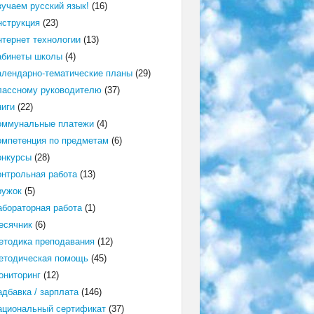
зучаем русский язык!
(16)
нструкция
(23)
нтернет технологии
(13)
абинеты школы
(4)
алендарно-тематические планы
(29)
лассному руководителю
(37)
ниги
(22)
оммунальные платежи
(4)
омпетенция по предметам
(6)
онкурсы
(28)
онтрольная работа
(13)
ружок
(5)
абораторная работа
(1)
есячник
(6)
етодика преподавания
(12)
етодическая помощь
(45)
ониторинг
(12)
адбавка / зарплата
(146)
ациональный сертификат
(37)