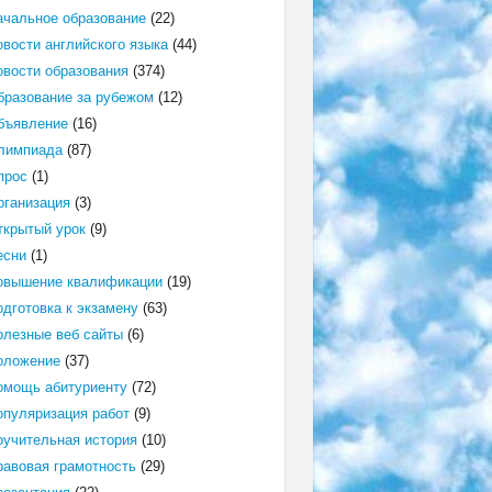
ачальное образование
(22)
овости английского языка
(44)
овости образования
(374)
бразование за рубежом
(12)
бъявление
(16)
лимпиада
(87)
прос
(1)
рганизация
(3)
ткрытый урок
(9)
есни
(1)
овышение квалификации
(19)
одготовка к экзамену
(63)
олезные веб сайты
(6)
оложение
(37)
омощь абитуриенту
(72)
опуляризация работ
(9)
оучительная история
(10)
равовая грамотность
(29)