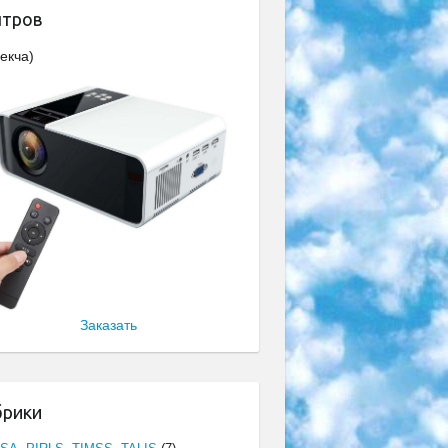
нтров
екча)
Заказать
брики