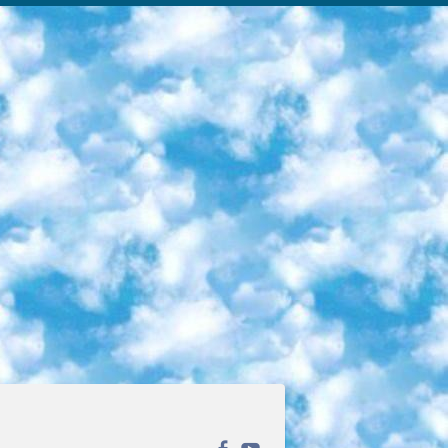
ека открытого доступа. Каталог площадки регулярно обрастает текстами статей из различных научных изданий. Сгруппированные по журналам и рубрикам публикации можно читать онлайн или скачивать целиком в PDF-формате. Проект нацелен на популяризацию науки за счёт открытого доступа к качественной информации. 6. «ПостНаука» На этом ресурсе публикуют подборки видеолекций, составленные экспертами из разных отраслей и объединённые общими темами. Среди них, к примеру, есть серии «Биоинформатика и геномика», «Культура средневековой Скандинавии» и Cinema Studies о теории кино. Каждая подборка лекций — логически связанная история, рассказанная экспертом от первого лица. Кроме того, на сайте появляются научно-образовательные статьи и тесты на разные темы. 7. «Newочём» Команда проекта «Newочём» отбирает самые интересные тексты из англоязычных СМИ и переводит те из них, за которые голосуют участники сообщества «ВКонтакте». По большей части это научно-популярные статьи. Редакторы придумывают лишь заголовки, в остальном содержание переводов соответствует оригиналам. Полные тексты можно читать прямо в социальной сети. 8. InternetUrok Онлайн-база материалов по основным дисциплинам школьной программы. Информация на сайте структурирована по классам, предметам и темам (урокам). Каждый урок состоит из видеолекций и конспектов. Есть также интерактивные тренажёры и тесты для закрепления пройденного материала. Даже если вы давно окончили школу, возможность повторить программу старших классов всегда может пригодиться. 9. Edutainme Ещё один ресурс об образовании. В отличие от Newtonew, как мне кажется, Edutainme больше ориентируется на представителей индустрии: педагогов, предпринимателей, разработчиков образовательных проектов. Но и любой, кто просто стремится к саморазвитию, найдёт на сайте много полезного и интересного для себя. Например, информацию о новых курсах и образовательных сервисах. 10. Newtonew Онлайн-медиа об образовании и обучении в широком смысле. Авторы Newtonew пишут об инструментах, заведениях, тактиках и стратегиях, которые помогают учить других и получать новые знания самостоятельно. На этой площадке вы найдёте новости, обзоры, аналитические мат