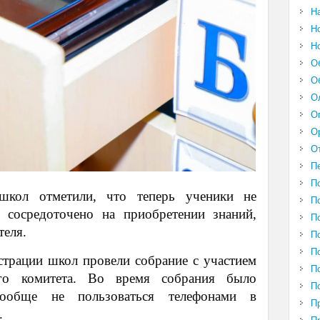
Н
Н
Н
О
О
О
О
О
О
П
П
школ отметили, что теперь ученики не
П
 сосредоточено на приобретении знаний,
П
теля.
П
П
страции школ провели собрание с участием
П
кого комитета. Во время собрания было
П
ообще не пользоваться телефонами в
П
.