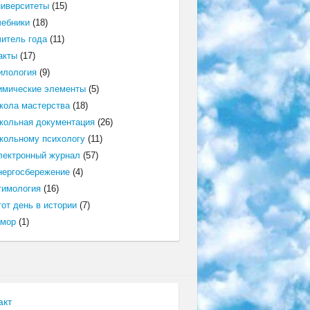
ниверситеты
(15)
чебники
(18)
читель года
(11)
акты
(17)
илология
(9)
имические элементы
(5)
кола мастерства
(18)
кольная документация
(26)
кольному психологу
(11)
лектронный журнал
(57)
нергосбережение
(4)
тимология
(16)
от день в истории
(7)
мор
(1)
акт