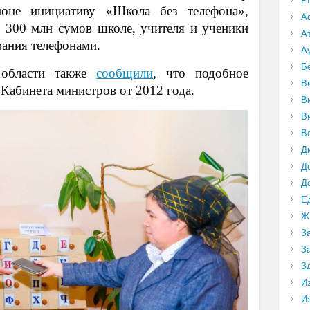
P
ионе инициативу «Школа без телефона»,
А
 300 млн сумов школе, учителя и ученики
А
вания телефонами.
А
Б
 области также
сообщили
, что подобное
В
Кабинета министров от 2012 года.
В
В
В
Д
Д
Д
Е
Ж
З
З
З
И
И