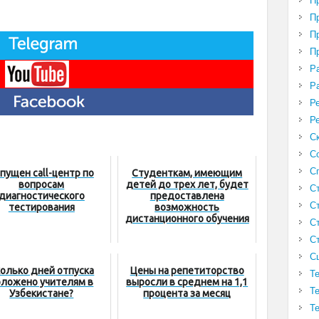
П
П
П
П
Р
Р
Р
Р
С
С
С
пущен call-центр по
Студенткам, имеющим
вопросам
детей до трех лет, будет
С
диагностического
предоставлена
С
тестирования
возможность
дистанционного обучения
С
С
С
олько дней отпуска
Цены на репетиторство
Т
оложено учителям в
выросли в среднем на 1,1
Т
Узбекистане?
процента за месяц
Т