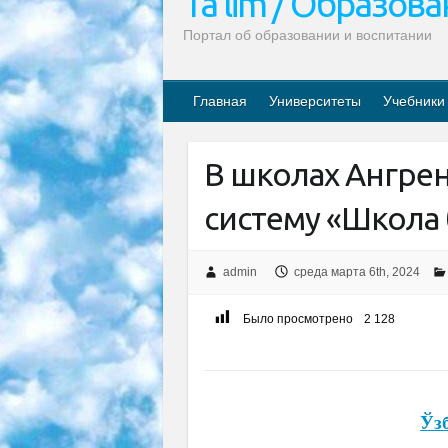
Ta’lim / Образов
Портал об образовании и воспитании
Главная
Университеты
Учебники
В школах Ангрен
систему «Школа
admin
среда марта 6th, 2024
Было просмотрено
2 128
Ўз