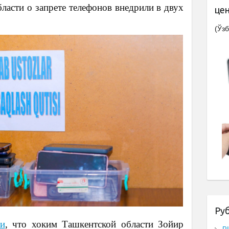
асти о запрете телефонов внедрили в двух
це
(Ўзб
Ру
ли
, что хоким Ташкентской области Зойир