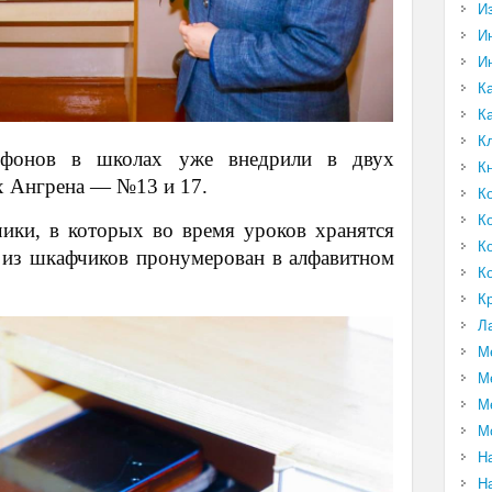
И
И
И
К
К
К
лефонов в школах уже внедрили в двух
К
х Ангрена — №13 и 17.
К
К
ики, в которых во время уроков хранятся
К
 из шкафчиков пронумерован в алфавитном
К
К
Л
М
М
М
М
Н
Н