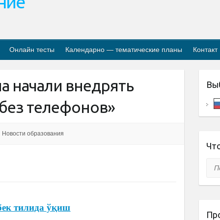
ание
Онлайн тесты
Календарно — тематические планы
Контакт
а начали внедрять
Вы
 без телефонов»
Новости образования
Что
Пои
бек тилида ўқиш
Пр