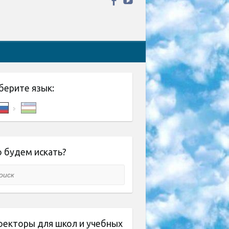
берите язык:
 будем искать?
ск
оекторы для школ и учебных