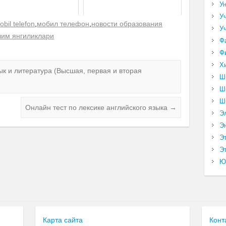
У
У
obil telefon
,
мобил телефон
,
новости образования
У
лим янгиликлари
Ф
Ф
Х
ык и литература (Высшая, первая и вторая
Ш
Ш
Ш
Онлайн тест по лексике английского языка
→
Э
Э
Э
Эт
Ю
Карта сайта
Конт