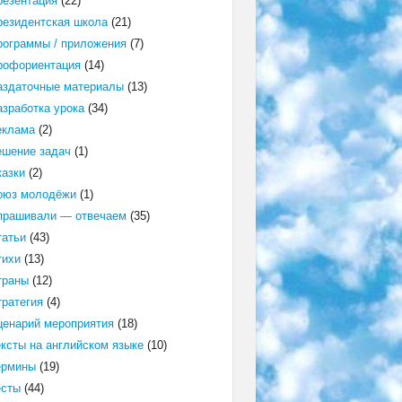
резентация
(22)
резидентская школа
(21)
рограммы / приложения
(7)
рофориентация
(14)
аздаточные материалы
(13)
азработка урока
(34)
еклама
(2)
ешение задач
(1)
казки
(2)
оюз молодёжи
(1)
прашивали — отвечаем
(35)
татьи
(43)
тихи
(13)
траны
(12)
тратегия
(4)
ценарий мероприятия
(18)
ексты на английском языке
(10)
ермины
(19)
есты
(44)