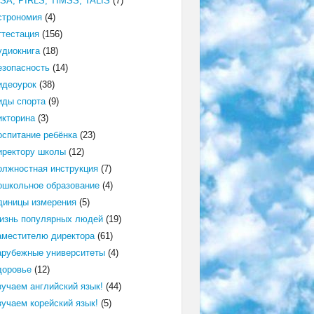
ISA, PIRLS, TIMSS, TALIS
(7)
строномия
(4)
ттестация
(156)
удиокнига
(18)
езопасность
(14)
идеоурок
(38)
иды спорта
(9)
икторина
(3)
оспитание ребёнка
(23)
иректору школы
(12)
олжностная инструкция
(7)
ошкольное образование
(4)
диницы измерения
(5)
изнь популярных людей
(19)
аместителю директора
(61)
арубежные университеты
(4)
доровье
(12)
зучаем английский язык!
(44)
зучаем корейский язык!
(5)