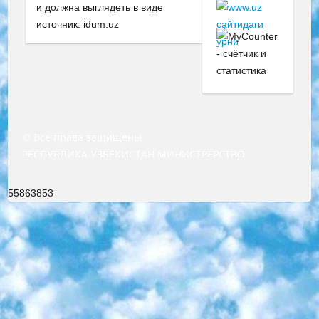
и должна выглядеть в виде
источник: idum.uz
© Все права защищены
РЕСПУБЛИКА УЗБЕКИСТАН МИНИСТРЕРСТВО ДОШКОЛЬНОГО И ШКОЛЬНОГО ОБРАЗОВАНИЯ КОМАНДА в общеобразовательных учреждениях в 2023-2024 учебном году организация и проведение итоговой государственной аттестации обучающихся о Министра дошкольного и школьного образования Республики Узбекистан от 4 марта 2008 года (постановлением Минюста от 20 марта 2008 года № 1778 государственной регистрации) «Итоговое состояние учащихся общего среднего образования на основании положения об утверждении положения об аттестации общего среднего образования выпускной экзамен студентов в образовательных учреждениях в 2023-2024 учебном году В целях организации и прохождения аттестации приказываю: 1. Следующее: перечень предметов, по которым будет проводиться итоговая государственная аттестация и экзамен формы перевода согласно приложению 1; сертификаты международного образца, оценивающие уровень владения иностранными языками перечень согласно приложению 2; 2. Педагогический при специализированных образовательных учреждениях. научно-практический центр квалификации и международной оценки (Д.Давидова) 2024 г. До 25 марта: задания по предметам, по которым будет проводиться итоговая аттестация разработка и утверждение технических условий; итоговая аттестация на основании разработанного предметного задания разработка вопросов по предметам (устно и письменно), экзамен передача; общеобразовательные средние школы и специальные учебные заведения учащиеся выпускных классов школ и интернатов в агентской системе подготовка базы данных экзаменационных материалов и критериев оценки; перевод базы экзаменационных материалов на все языки обучения подать в Республиканский образовательный центр для изготовления; варианты экзаменов на основе разработанных контрольных материалов пусть будут поставлены задачи формирования. 3. Республиканский образовательный центр (Ш.Худайкулов) до 5 апреля 2024 года. до: база данных предоставленных экзаменационных материалов на все языки обучения перевод и экспертиза; для слепых, слабовидящих, глухих, слабослышащих и умственно отсталых детей учащиеся выпускных классов специализированных школ и школ-интернатов база данных экзаменационных материалов на всех преподаваемых языках подготовка критериев оценки; специализированные школы для умственно отсталых детей и технологии для учащихся выпускных классов школ-интернатов разработка соответствующих рекомендаций и критериев проведения ЕГЭ по естествознанию давать задания. 4. Педагогический при специализированных образовательных учреждениях. Научно-практический центр навыков и международной оценки (Д.Давидова), Республика образовательный центр (Худайкулов Ш.) итоговый государственный аттестационный экзамен ориентирован на творческое и логическое мышление при подготовке базы материалов учитывать введение заданий. 5. Следует отметить, что: сертификат государственного образца о знании общеобразовательного предмета и как минимум национальный уровень B1 по предметам на иностранных языках, указанным в Приложении 2. или международно признанный сертификат эквивалентного уровня студенты, изучающие определенный предмет, освобождаются от экзамена; по соответствующим предметам запланирована итоговая государственная аттестация за день до дня, путем жеребьевки Рабочей группой (в письменной форме по предметам, проводимым в форме) из числа сформированных вариантов выбрано 2 варианта; 2 выбранных варианта экзамена анонсированы на официальном сайте министерства и все выпускники по всей стране на основе этих вариантов проводит итоговую государственную аттестацию. 6. Государственное образование учащихся средних общеобразовательных учреждений. знания в соответствии с квалификационными требованиями, которые необходимо приобрести на основании стандартов итоговый (выпускной) контроль для 9 и 11 классов в целях тестирования Экзамены (далее – экзамены) состоят из предметов, перечисленных в приложении 1. будет сделано. 7. Экзамены пройдут с 26 мая по 15 июня 2024 г. (кроме науки физического воспитания). 8. Физическая для учащихся 9 классов общесредних образовательных учреждений. Экзамены по предмету «Образование, квалификация медицина» 1-6 мая 2024 года. сотрудники перевести под присмотр (с отклонениями в физическом или умственном развитии) специализированная школа для детей, школы-интернаты и со сколиозом школы-интернаты санаторного типа для больных детей исключены). 9. Он был слепым, слабовидящим и имел нарушения опорно-двигательного аппарата. экзамены в специализированных школах и интернатах для детей должны проводиться исходя из требований, предъявляемых к общеобразовательным учреждениям (физкультура кроме науки). 10. Специализированная школа для глухих и слабослышащих детей. и экзамены в интернатах и быть реализован в виде письменного теста по математике. 11. Специальность для умственно отсталых детей. Для 9 класса Родной язык и литературное письмо Государственный язык (язык обучения – узбекский). для неклассов) написано Математическое письмо Письменная/устная история Узбекистана Физическое воспитание практично Итоговый контроль Для 11 класса Написание родного языка и литературы (эссе) Математическое письмо Узбекский язык (обучение на узбекском языке) не посещающее общее среднее образование для учреждений)/Образовательное учреждение выбор письменный и устный Иностранный язык письменный/устный Письменная/устная история Узбекистана *По выбору студента:  Химия  Физика  Основы государственного права  География 10 бесплатных образовательных ресурсов - Мы составили подборку онлайн-проектов с интерактивными упражнениями, видеолекциями и статьями. Они помогут вам обрести новые и освежить старые знания бесплатно. 1. «ИНТУИТ» Старейшая образовательная площадка Рунета. Здесь вы найдёте сотни текстовых и видеокурсов на десятки различных тем — от программирования до психологии. Многие курсы подготовлены российскими университетами и крупными международными компаниями вроде Intel и Microsoft. Самостоятельное обучение бесплатное, но желающие могут оплатить услуги персональных наставников. 2. «Смартия» знакомит с актуальными профессиями и подсказывает, как им обучаться. Выбрав заинтересовавшую вас специальность — SMM-специалист, фотограф, веб-дизайнер или другую, — увидите список необходимых для неё умений. Чтобы вы могли освоить их самостоятельно, для каждого умения площадка отображает подборку ссылок на учебные материалы. Хотя «Смартия» ориентируется на русскоязычную аудиторию, часть контента всё же доступна только на английском. 3. «Лекторий Физтеха» Проект Московского физико-технического института (Физтеха). С его помощью вы можете смотреть онлайн серии лекций, записанные на видео в этом вузе. В числе доступных предметов — физика, биология, химия, информационные технологии и другие. К некоторым лекциям администрация ресурса прилагает готовые конспекты, которые можно скачивать в PDF-формате. 4. ITMOcourses Онлайн-площадка Санкт-Петербургского национального исследовательского университета информационных технологий, механики и оптики (ИТМО). Ресурс предоставляет свободный доступ к курсам, разработанным в этом вузе. Каталог материалов разбит на четыре категории: «Оптические системы и технологии», «Приборостроение и робототехника», «Информационные технологии» и «Биотехнологии». Курсы состоят из видеолекций, интерактивных демонстраций и заданий. 5. «КиберЛенинка» Электронная научная библиотека открытого доступа. Каталог площадки регулярно обрастает текстами статей из различных научных изданий. Сгруппированные по журналам и рубрикам публикации можно читать онлайн или скачивать целиком в PDF-формате. Проект нацелен на популяризацию науки за счёт открытого доступа к качественной информации. 6. «ПостНаука» На этом ресурсе публикуют подборки видеолекций, составленные экспертами из разных отраслей и объединённые общими темами. Среди них, к примеру, есть серии «Биоинформатика и геномика», «Культура средневековой Скандинавии» и Cinema Studies о теории кино. Каждая подборка лекций — логически связанная история, рассказанная экспертом от первого лица. Кроме того, на сайте появляются научно-образовательные статьи и тесты на разные темы. 7. «Newочём» Команда проекта «Newочём» отбирает самые интересные тексты из англоязычных СМИ и переводит те из них, за которые голосуют участники сообщества «ВКонтакте». По большей части это научно-популярные статьи. Редакторы придумывают лишь заголовки, в остальном содержание переводов соответствует оригиналам. Полные тексты можно читать прямо в социальной сети. 8. InternetUrok Онлайн-база материалов по основным дисциплинам школьной программы. Информация на сайте структурирована по классам, предметам и темам (урокам). Каждый урок состоит из видеолекций и конспектов. Есть также интерактивные тренажёры и тесты для закрепления пройденного материала. Даже если вы давно окончили школу, возможность повторить программу старших классов всегда может пригодиться. 9. Edutainme Ещё один ресурс об образовании. В отличие от Newtonew, как мне кажется, Edutainme больше ориентируется на представителей индустрии: педагогов, предпринимателей, разработчиков образовательных проектов. Но и любой, кто просто стремится к саморазвитию, найдёт на сайте много полезного и интересного для себя. Например, информацию о новых курсах и образовательных сервисах. 10. Newtonew Онлайн-медиа об образовании и обучении в широком смысле. Авторы Newtonew пишут об инструментах, заведениях, тактиках и стратегиях, которые помогают учить других и получать новые знания самостоятельно. На этой площадке вы найдёте новости, обзоры, аналитические мате
55863853