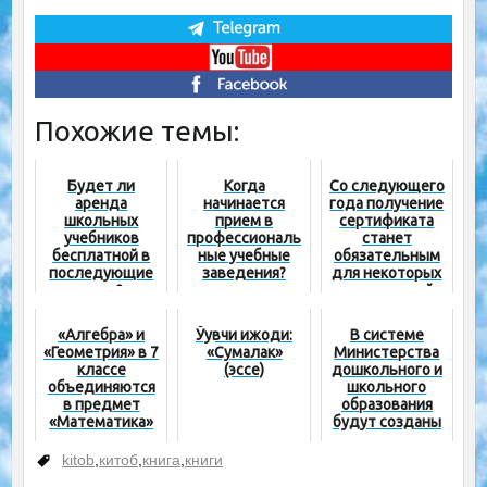
Похожие темы:
Будет ли
Когда
Со следующего
аренда
начинается
года получение
школьных
прием в
сертификата
учебников
профессиональ
станет
бесплатной в
ные учебные
обязательным
последующие
заведения?
для некоторых
годы?
направлений
«Алгебра» и
Ўқувчи ижоди:
В системе
«Геометрия» в 7
«Сумалак»
Министерства
классе
(эссе)
дошкольного и
объединяются
школьного
в предмет
образования
«Математика»
будут созданы
инженерные
школы
kitob
,
китоб
,
книга
,
книги