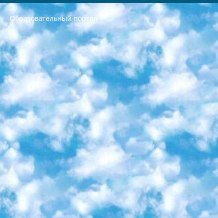
Образовательный портал
РЕСПУБЛИКА УЗБЕКИСТАН МИНИСТРЕРСТВО ДОШКОЛЬНОГО И ШКОЛЬНОГО ОБРАЗОВАНИЯ КОМАНДА в общеобразовательных учреждениях в 2023-2024 учебном году организация и проведение итоговой государственной аттестации обучающихся о Министра дошкольного и школьного образования Республики Узбекистан от 4 марта 2008 года (постановлением Минюста от 20 марта 2008 года № 1778 государственной регистрации) «Итоговое состояние учащихся общего среднего образования на основании положения об утверждении положения об аттестации общего среднего образования выпускной экзамен студентов в образовательных учреждениях в 2023-2024 учебном году В целях организации и прохождения аттестации приказываю: 1. Следующее: перечень предметов, по которым будет проводиться итоговая государственная аттестация и экзамен формы перевода согласно приложению 1; сертификаты международного образца, оценивающие уровень владения иностранными языками перечень согласно приложению 2; 2. Педагогический при специализированных образовательных учреждениях. научно-практический центр квалификации и международной оценки (Д.Давидова) 2024 г. До 25 марта: задания по предметам, по которым будет проводиться итоговая аттестация разработка и утверждение технических условий; итоговая аттестация на основании разработанного предметного задания разработка вопросов по предметам (устно и письменно), экзамен передача; общеобразовательные средние школы и специальные учебные заведения учащиеся выпускных классов школ и интернатов в агентской системе подготовка базы данных экзаменационных материалов и критериев оценки; перевод базы экзаменационных материалов на все языки обучения подать в Республиканский образовательный центр для изготовления; варианты экзаменов на основе разработанных контрольных материалов пусть будут поставлены задачи формирования. 3. Республиканский образовательный центр (Ш.Худайкулов) до 5 апреля 2024 года. до: база данных предоставленных экзаменационных материалов на все языки обучения перевод и экспертиза; для слепых, слабовидящих, глухих, слабослышащих и умственно отсталых детей учащиеся выпускных классов специализированных школ и школ-интернатов база данных экзаменационных материалов на всех преподаваемых языках подготовка критериев оценки; специализированные школы для умственно отсталых детей и технологии для учащихся выпускных классов школ-интернатов разработка соответствующих рекомендаций и критериев проведения ЕГЭ по естествознанию давать задания. 4. Педагогический при специализированных образовательных учреждениях. Научно-практический центр навыков и международной оценки (Д.Давидова), Республика образовательный центр (Худайкулов Ш.) итоговый государственный аттестационный экзамен ориентирован на творческое и логическое мышление при подготовке базы материалов учитывать введение заданий. 5. Следует отметить, что: сертификат государственного образца о знании общеобразовательного предмета и как минимум национальный уровень B1 по предметам на иностранных языках, указанным в Приложении 2. или международно признанный сертификат эквивалентного уровня студенты, изучающие определенный предмет, освобождаются от экзамена; по соответствующим предметам запланирована итоговая государственная аттестация за день до дня, путем жеребьевки Рабочей группой (в письменной форме по предметам, проводимым в форме) из числа сформированных вариантов выбрано 2 варианта; 2 выбранных варианта экзамена анонсированы на официальном сайте министерства и все выпускники по всей стране на основе этих вариантов проводит итоговую государственную аттестацию. 6. Государственное образование учащихся средних общеобразовательных учреждений. знания в соответствии с квалификационными требованиями, которые необходимо приобрести на основании стандартов итоговый (выпускной) контроль для 9 и 11 классов в целях тестирования Экзамены (далее – экзамены) состоят из предметов, перечисленных в приложении 1. будет сделано. 7. Экзамены пройдут с 26 мая по 15 июня 2024 г. (кроме науки физического воспитания). 8. Физическая для учащихся 9 классов общесредних образовательных учреждений. Экзамены по предмету «Образование, квалификация медицина» 1-6 мая 2024 года. сотрудники перевести под присмотр (с отклонениями в физическом или умственном развитии) специализированная школа для детей, школы-интернаты и со сколиозом школы-интернаты санаторного типа для больных детей исключены). 9. Он был слепым, слабовидящим и имел нарушения опорно-двигательного аппарата. экзамены в специализированных школах и интернатах для детей должны проводиться исходя из требований, предъявляемых к общеобразовательным учреждениям (физкультура кроме науки). 10. Специализированная школа для глухих и слабослышащих детей. и экзамены в интернатах и быть реализован в виде письменного теста по математике. 11. Специальность для умственно отсталых детей. Для 9 класса Родной язык и литературное письмо Государственный язык (язык обучения – узбекский). для неклассов) написано Математическое письмо Письменная/устная история Узбекистана Физическое воспитание практично Итоговый контроль Для 11 класса Написание родного языка и литературы (эссе) Математическое письмо Узбекский язык (обучение на узбекском языке) не посещающее общее среднее образование для учреждений)/Образовательное учреждение выбор письменный и устный Иностранный язык письменный/устный Письменная/устная история Узбекистана *По выбору студента:  Химия  Физика  Основы государственного права  География 10 бесплатных образовательных ресурсов - Мы составили подборку онлайн-проектов с интерактивными упражнениями, видеолекциями и статьями. Они помогут вам обрести новые и освежить старые знания бесплатно. 1. «ИНТУИТ» Старейшая образовательная площадка Рунета. Здесь вы найдёте сотни текстовых и видеокурсов на десятки различных тем — от программирования до психологии. Многие курсы подготовлены российскими университетами и крупными международными компаниями вроде Intel и Microsoft. Самостоятельное обучение бесплатное, но желающие могут оплатить услуги персональных наставников. 2. «Смартия» знакомит с актуальными профессиями и подсказывает, как им обучаться. Выбрав заинтересовавшую вас специальность — SMM-специалист, фотограф, веб-дизайнер или другую, — увидите список необходимых для неё умений. Чтобы вы могли освоить их самостоятельно, для каждого умения площадка отображает подборку ссылок на учебные материалы. Хотя «Смартия» ориентируется на русскоязычную аудиторию, часть контента всё же доступна только на английском. 3. «Лекторий Физтеха» Проект Московского физико-технического института (Физтеха). С его помощью вы можете смотреть онлайн серии лекций, записанные на видео в этом вузе. В числе доступных предметов — физика, биология, химия, информационные технологии и другие. К некоторым лекциям администрация ресурса прилагает готовые конспекты, которые можно скачивать в PDF-формате. 4. ITMOcourses Онлайн-площадка Санкт-Петербургского национального исследовательского университета информационных технологий, механики и оптики (ИТМО). Ресурс предоставляет свободный доступ к курсам, разработанным в этом вузе. Каталог материалов разбит на четыре категории: «Оптические системы и технологии», «Приборостроение и робототехника», «Информационные технологии» и «Биотехнологии». Курсы состоят из видеолекций, интерактивных демонстраций и заданий. 5. «КиберЛенинка» Электронная научная библиотека открытого доступа. Каталог площадки регулярно обрастает текстами статей из различных научных изданий. Сгруппированные по журналам и рубрикам публикации можно читать онлайн или скачивать целиком в PDF-формате. Проект нацелен на популяризацию науки за счёт открытого доступа к качественной информации. 6. «ПостНаука» На этом ресурсе публикуют подборки видеолекций, составленные экспертами из разных отраслей и объединённые общими темами. Среди них, к примеру, есть серии «Биоинформатика и геномика», «Культура средневековой Скандинавии» и Cinema Studies о теории кино. Каждая подборка лекций — логически связанная история, рассказанная экспертом от первого лица. Кроме того, на сайте появляются научно-образовательные статьи и тесты на разные темы. 7. «Newочём» Команда проекта «Newочём» отбирает самые интересные тексты из англоязычных СМИ и переводит те из них, за которые голосуют участники сообщества «ВКонтакте». По большей части это научно-популярные статьи. Редакторы придумывают лишь заголовки, в остальном содержание переводов соответствует оригиналам. Полные тексты можно читать прямо в социальной сети. 8. InternetUrok Онлайн-база материалов по основным дисциплинам школьной программы. Информация на сайте структурирована по классам, предметам и темам (урокам). Каждый урок состоит из видеолекций и конспектов. Есть также интерактивные тренажёры и тесты для закрепления пройденного материала. Даже если вы давно окончили школу, возможность повторить программу старших классов всегда может пригодиться. 9. Edutainme Ещё один ресурс об образовании. В отличие от Newtonew, как мне кажется, Edutainme больше ориентируется на представителей индустрии: педагогов, предпринимателей, разработчиков образовательных проектов. Но и любой, кто просто стремится к саморазвитию, найдёт на сайте много полезного и интересного для себя. Например, информацию о новых курсах и образовательных сервисах. 10. Newtonew Онлайн-медиа об образовании и обучении в широком смысле. Авторы Newtonew пишут об инструментах, заведениях, тактиках и стратегиях, которые помогают учить других и получать новые знания самостоятельно. На этой площадке вы найдёте новости, обзоры, аналитические мат