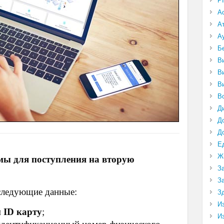
P
А
А
А
Б
В
В
В
В
Д
Д
Д
Е
Ж
мы для поступления на вторую
З
З
 следующие данные:
З
И
 ID карту
;
И