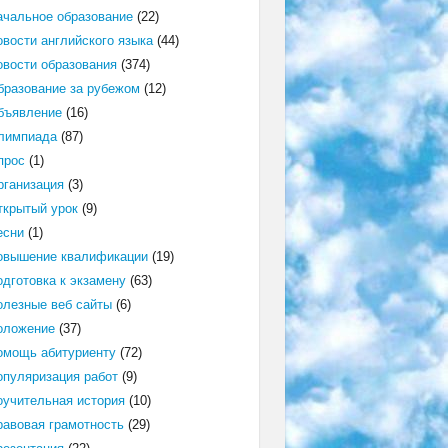
ачальное образование
(22)
овости английского языка
(44)
овости образования
(374)
бразование за рубежом
(12)
бъявление
(16)
лимпиада
(87)
прос
(1)
рганизация
(3)
ткрытый урок
(9)
есни
(1)
овышение квалификации
(19)
одготовка к экзамену
(63)
олезные веб сайты
(6)
оложение
(37)
омощь абитуриенту
(72)
опуляризация работ
(9)
оучительная история
(10)
равовая грамотность
(29)