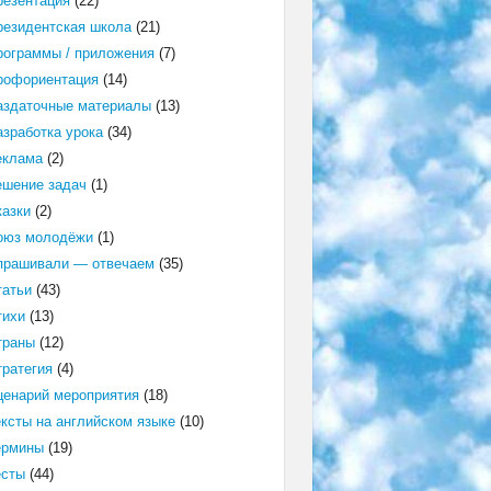
резентация
(22)
резидентская школа
(21)
рограммы / приложения
(7)
рофориентация
(14)
аздаточные материалы
(13)
азработка урока
(34)
еклама
(2)
ешение задач
(1)
казки
(2)
оюз молодёжи
(1)
прашивали — отвечаем
(35)
татьи
(43)
тихи
(13)
траны
(12)
тратегия
(4)
ценарий мероприятия
(18)
ексты на английском языке
(10)
ермины
(19)
есты
(44)