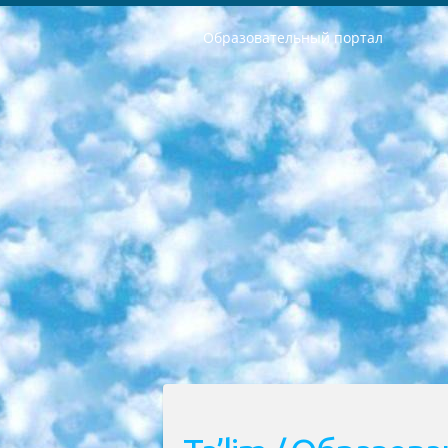
Образовательный портал
РЕСПУБЛИКА УЗБЕКИСТАН МИНИСТРЕРСТВО ДОШКОЛЬНОГО И ШКОЛЬНОГО ОБРАЗОВАНИЯ КОМАНДА в общеобразовательных учреждениях в 2023-2024 учебном году организация и проведение итоговой государственной аттестации обучающихся о Министра дошкольного и школьного образования Республики Узбекистан от 4 марта 2008 года (постановлением Минюста от 20 марта 2008 года № 1778 государственной регистрации) «Итоговое состояние учащихся общего среднего образования на основании положения об утверждении положения об аттестации общего среднего образования выпускной экзамен студентов в образовательных учреждениях в 2023-2024 учебном году В целях организации и прохождения аттестации приказываю: 1. Следующее: перечень предметов, по которым будет проводиться итоговая государственная аттестация и экзамен формы перевода согласно приложению 1; сертификаты международного образца, оценивающие уровень владения иностранными языками перечень согласно приложению 2; 2. Педагогический при специализированных образовательных учреждениях. научно-практический центр квалификации и международной оценки (Д.Давидова) 2024 г. До 25 марта: задания по предметам, по которым будет проводиться итоговая аттестация разработка и утверждение технических условий; итоговая аттестация на основании разработанного предметного задания разработка вопросов по предметам (устно и письменно), экзамен передача; общеобразовательные средние школы и специальные учебные заведения учащиеся выпускных классов школ и интернатов в агентской системе подготовка базы данных экзаменационных материалов и критериев оценки; перевод базы экзаменационных материалов на все языки обучения подать в Республиканский образовательный центр для изготовления; варианты экзаменов на основе разработанных контрольных материалов пусть будут поставлены задачи формирования. 3. Республиканский образовательный центр (Ш.Худайкулов) до 5 апреля 2024 года. до: база данных предоставленных экзаменационных материалов на все языки обучения перевод и экспертиза; для слепых, слабовидящих, глухих, слабослышащих и умственно отсталых детей учащиеся выпускных классов специализированных школ и школ-интернатов база данных экзаменационных материалов на всех преподаваемых языках подготовка критериев оценки; специализированные школы для умственно отсталых детей и технологии для учащихся выпускных классов школ-интернатов разработка соответствующих рекомендаций и критериев проведения ЕГЭ по естествознанию давать задания. 4. Педагогический при специализированных образовательных учреждениях. Научно-практический центр навыков и международной оценки (Д.Давидова), Республи