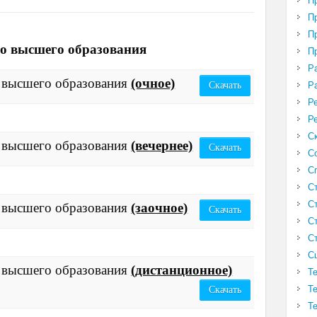
П
П
П
го высшего образования
П
Р
о высшего образования
(очное)
Р
Скачать
Р
Р
С
о высшего образования
(вечернее)
Скачать
С
С
С
С
о высшего образования
(заочное)
Скачать
С
С
С
о высшего образования
(дистанционное)
Т
Т
Скачать
Т