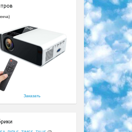
нтров
екча)
Заказать
брики