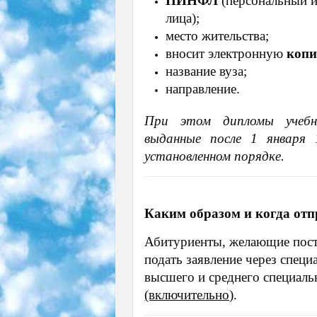
ПИНФЛ
(персональный 
лица);
место жительства;
вносит электронную
коп
название вуза;
направление.
При этом дипломы учебны
выданные после 1 января
установленном порядке.
Каким образом и когда от
Абитуриенты, желающие пост
подать заявление через спец
высшего и среднего специал
(включительно)
.