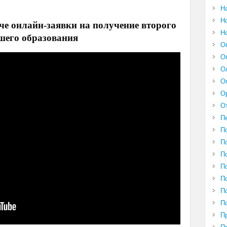
Н
Н
че онлайн-заявки на получение второго
Н
шего образования
О
О
О
О
О
О
П
П
П
П
П
П
П
П
П