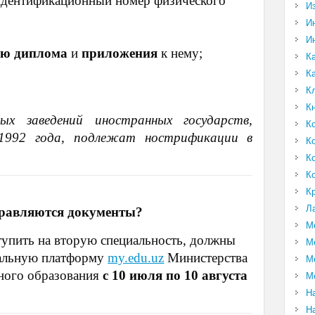
идентификационный номер физического
И
И
И
ию диплома
и
приложения
к нему;
К
К
К
К
х заведений иностранных государств,
К
 1992 года, подлежат нострификации в
К
К
К
К
Л
правляются документы?
М
упить на вторую специальность, должны
М
иальную платформу
my.edu.uz
Министерства
М
ьного образования
с 10 июля по 10 августа
М
Н
Н