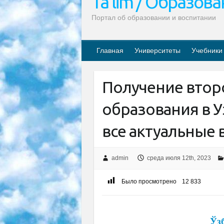
Ta’lim / Образов
Портал об образовании и воспитании
Главная
Университеты
Учебники
Получение втор
образования в У
все актуальные
admin
среда июля 12th, 2023
Было просмотрено
12 833
Ўз