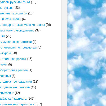
зучаем русский язык!
(16)
нструкция
(23)
нтернет технологии
(13)
абинеты школы
(4)
алендарно-тематические планы
(29)
лассному руководителю
(37)
ниги
(22)
оммунальные платежи
(4)
омпетенция по предметам
(6)
онкурсы
(28)
онтрольная работа
(13)
ружок
(5)
абораторная работа
(1)
есячник
(6)
етодика преподавания
(12)
етодическая помощь
(45)
ониторинг
(12)
адбавка / зарплата
(146)
ациональный сертификат
(37)