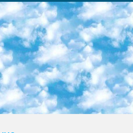
ка образовательный центр (Худайкулов Ш.) итоговый государственный аттестационный экзамен ориентирован на творческое и логическое мышление при подготовке базы материалов учитывать введение заданий. 5. Следует отметить, что: сертификат государственного образца о знании общеобразовательного предмета и как минимум национальный уровень B1 по предметам на иностранных языках, указанным в Приложении 2. или международно признанный сертификат эквивалентного уровня студенты, изучающие определенный предмет, освобождаются от экзамена; по соответствующим предметам запланирована итоговая государственная аттестация за день до дня, путем жеребьевки Рабочей группой (в письменной форме по предметам, проводимым в форме) из числа сформированных вариантов выбрано 2 варианта; 2 выбранных варианта экзамена анонсированы на официальном сайте министерства и все выпускники по всей стране на основе этих вариантов проводит итоговую государственную аттестацию. 6. Государственное образование учащихся средних общеобразовательных учреждений. знания в соответствии с квалификационными требованиями, которые необходимо приобрести на основании стандартов итоговый (выпускной) контроль для 9 и 11 классов в целях тестирования Экзамены (далее – экзамены) состоят из предметов, перечисленных в приложении 1. будет сделано. 7. Экзамены пройдут с 26 мая по 15 июня 2024 г. (кроме науки физического воспитания). 8. Физическая для учащихся 9 классов общесредних образовательных учреждений. Экзамены по предмету «Образование, квалификация медицина» 1-6 мая 2024 года. сотрудники перевести под присмотр (с отклонениями в физическом или умственном развитии) специализированная школа для детей, школы-интернаты и со сколиозом школы-интернаты санаторного типа для больных детей исключены). 9. Он был слепым, слабовидящим и имел нарушения опорно-двигательного аппарата. экзамены в специализированных школах и интернатах для детей должны проводиться исходя из требований, предъявляемых к общеобразовательным учреждениям (физкультура кроме науки). 10. Специализированная школа для глухих и слабослышащих детей. и экзамены в интернатах и быть реализован в виде письменного теста по математике. 11. Специальность для умственно отсталых детей. Для 9 класса Родной язык и литературное письмо Государственный язык (язык обучения – узбекский). для неклассов) написано Математическое письмо Письменная/устная история Узбекистана Физическое воспитание практично Итоговый контроль Для 11 класса Написание родного языка и литературы (эссе) Математическое письмо Узбекский язык (обучение на узбекском языке) не посещающее общее среднее образование для учреждений)/Образовательное учреждение выбор письменный и устный Иностранный язык письменный/устный Письменная/устная история Узбекистана *По выбору студента:  Химия  Физика  Основы государственного права  География 10 бесплатных образовательных ресурсов - Мы составили подборку онлайн-проектов с интерактивными упражнениями, видеолекциями и статьями. Они помогут вам обрести новые и освежить старые знания бесплатно. 1. «ИНТУИТ» Старейшая образовательная площадка Рунета. Здесь вы найдёте сотни текстовых и видеокурсов на десятки различных тем — от программирования до психологии. Многие курсы подготовлены российскими университетами и крупными международными компаниями вроде Intel и Microsoft. Самостоятельное обучение бесплатное, но желающие могут оплатить услуги персональных наставников. 2. «Смартия» знакомит с актуальными профессиями и подсказывает, как им обучаться. Выбрав заинтересовавшую вас специальность — SMM-специалист, фотограф, веб-дизайнер или другую, — увидите список необходимых для неё умений. Чтобы вы могли освоить их самостоятельно, для каждого умения площадка отображает подборку ссылок на учебные материалы. Хотя «Смартия» ориентируется на русскоязычную аудиторию, часть контента всё же доступна только на английском. 3. «Лекторий Физтеха» Проект Московского физико-технического института (Физтеха). С его помощью вы можете смотреть онлайн серии лекций, записанные на видео в этом вузе. В числе доступных предметов — физика, биология, химия, информационные технологии и другие. К некоторым лекциям администрация ресурса прилагает готовые конспекты, которые можно скачивать в PDF-формате. 4. ITMOcourses Онлайн-площадка Санкт-Петербургского национального исследовательского университета информационных технологий, механики и оптики (ИТМО). Ресурс предоставляет свободный доступ к курсам, разработанным в этом вузе. Каталог материалов разбит на четыре категории: «Оптические системы и технологии», «Приборостроение и робототехника», «Информационные технологии» и «Биотехнологии». Курсы состоят из видеолекций, интерактивных демонстраций и заданий. 5. «КиберЛенинка» Электронная научная библиот