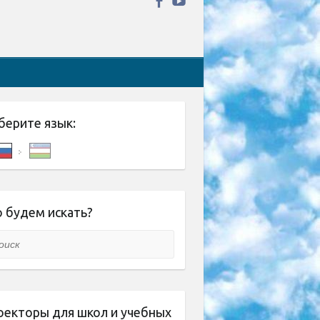
берите язык:
 будем искать?
ск
оекторы для школ и учебных