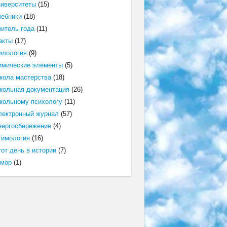
ниверситеты
(15)
чебники
(18)
читель года
(11)
акты
(17)
илология
(9)
имические элементы
(5)
кола мастерства
(18)
кольная документация
(26)
кольному психологу
(11)
лектронный журнал
(57)
нергосбережение
(4)
тимология
(16)
от день в истории
(7)
мор
(1)