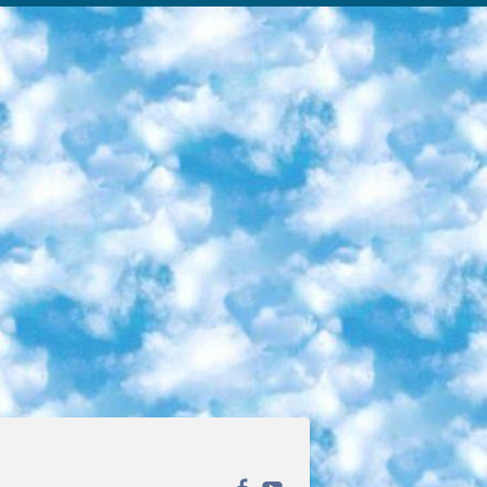
ека открытого доступа. Каталог площадки регулярно обрастает текстами статей из различных научных изданий. Сгруппированные по журналам и рубрикам публикации можно читать онлайн или скачивать целиком в PDF-формате. Проект нацелен на популяризацию науки за счёт открытого доступа к качественной информации. 6. «ПостНаука» На этом ресурсе публикуют подборки видеолекций, составленные экспертами из разных отраслей и объединённые общими темами. Среди них, к примеру, есть серии «Биоинформатика и геномика», «Культура средневековой Скандинавии» и Cinema Studies о теории кино. Каждая подборка лекций — логически связанная история, рассказанная экспертом от первого лица. Кроме того, на сайте появляются научно-образовательные статьи и тесты на разные темы. 7. «Newочём» Команда проекта «Newочём» отбирает самые интересные тексты из англоязычных СМИ и переводит те из них, за которые голосуют участники сообщества «ВКонтакте». По большей части это научно-популярные статьи. Редакторы придумывают лишь заголовки, в остальном содержание переводов соответствует оригиналам. Полные тексты можно читать прямо в социальной сети. 8. InternetUrok Онлайн-база материалов по основным дисциплинам школьной программы. Информация на сайте структурирована по классам, предметам и темам (урокам). Каждый урок состоит из видеолекций и конспектов. Есть также интерактивные тренажёры и тесты для закрепления пройденного материала. Даже если вы давно окончили школу, возможность повторить программу старших классов всегда может пригодиться. 9. Edutainme Ещё один ресурс об образовании. В отличие от Newtonew, как мне кажется, Edutainme больше ориентируется на представителей индустрии: педагогов, предпринимателей, разработчиков образовательных проектов. Но и любой, кто просто стремится к саморазвитию, найдёт на сайте много полезного и интересного для себя. Например, информацию о новых курсах и образовательных сервисах. 10. Newtonew Онлайн-медиа об образовании и обучении в широком смысле. Авторы Newtonew пишут об инструментах, заведениях, тактиках и стратегиях, которые помогают учить других и получать новые знания самостоятельно. На этой площадке вы найдёте новости, обзоры, аналитические мат