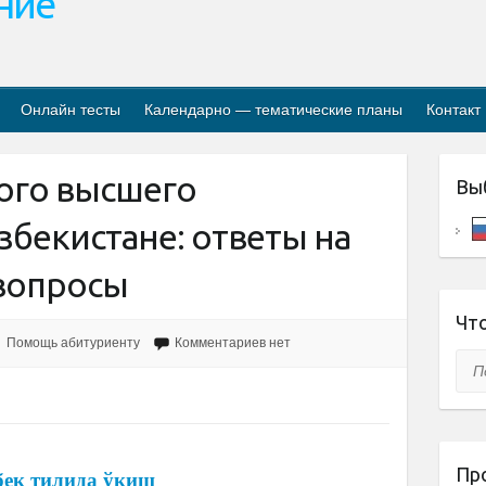
ание
Онлайн тесты
Календарно — тематические планы
Контакт
ого высшего
Вы
збекистане: ответы на
 вопросы
Что
Помощь абитуриенту
Комментариев нет
Пои
Пр
бек тилида ўқиш