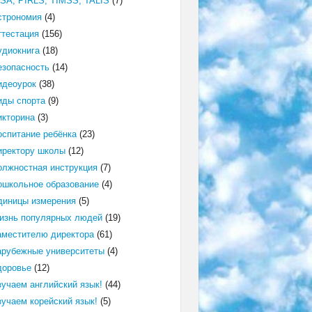
ISA, PIRLS, TIMSS, TALIS
(7)
строномия
(4)
ттестация
(156)
удиокнига
(18)
езопасность
(14)
идеоурок
(38)
иды спорта
(9)
икторина
(3)
оспитание ребёнка
(23)
иректору школы
(12)
олжностная инструкция
(7)
ошкольное образование
(4)
диницы измерения
(5)
изнь популярных людей
(19)
аместителю директора
(61)
арубежные университеты
(4)
доровье
(12)
зучаем английский язык!
(44)
зучаем корейский язык!
(5)