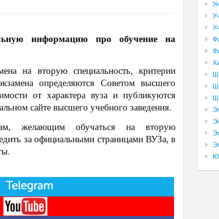
У
У
У
ельную информацию про обучение на
Ф
Ф
Х
мена на вторую специальность, критерии
Ш
экзамена определяются Советом высшего
Ш
симости от характера вуза и публикуются
Ш
альном сайте высшего учебного заведения.
Э
Э
нтам, желающим обучаться на вторую
Э
ледить за официальными страницами ВУЗа, в
Эт
ты.
Ю