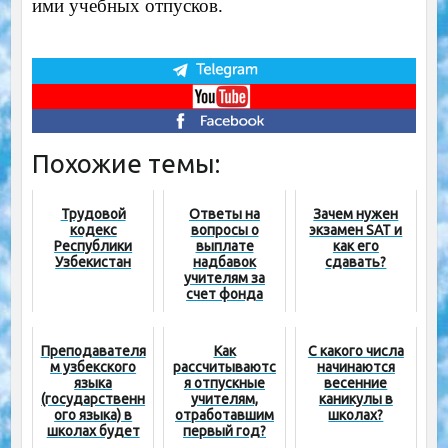
ими учебных отпусков.
Похожие темы:
Трудовой
Ответы на
Зачем нужен
кодекс
вопросы о
экзамен SAT и
Республики
выплате
как его
Узбекистан
надбавок
сдавать?
учителям за
счет фонда
министра
Преподавателя
Как
С какого числа
м узбекского
рассчитываютс
начинаются
языка
я отпускные
весенние
(государственн
учителям,
каникулы в
ого языка) в
отработавшим
школах?
школах будет
первый год?
выплачиваться