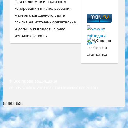
При полном или частичном
копировании и использовании
материалов данного сайта
ссылка на источник обязательна
и должна выглядеть в виде
источник: idum.uz
© Все права защищены
РЕСПУБЛИКА УЗБЕКИСТАН МИНИСТРЕРСТВО ДОШКОЛЬНОГО И ШКОЛЬНОГО ОБРАЗОВАНИЯ КОМАНДА в общеобразовательных учреждениях в 2023-2024 учебном году организация и проведение итоговой государственной аттестации обучающихся о Министра дошкольного и школьного образования Республики Узбекистан от 4 марта 2008 года (постановлением Минюста от 20 марта 2008 года № 1778 государственной регистрации) «Итоговое состояние учащихся общего среднего образования на основании положения об утверждении положения об аттестации общего среднего образования выпускной экзамен студентов в образовательных учреждениях в 2023-2024 учебном году В целях организации и прохождения аттестации приказываю: 1. Следующее: перечень предметов, по которым будет проводиться итоговая государственная аттестация и экзамен формы перевода согласно приложению 1; сертификаты международного образца, оценивающие уровень владения иностранными языками перечень согласно приложению 2; 2. Педагогический при специализированных образовательных учреждениях. научно-практический центр квалификации и международной оценки (Д.Давидова) 2024 г. До 25 марта: задания по предметам, по которым будет проводиться итоговая аттестация разработка и утверждение технических условий; итоговая аттестация на основании разработанного предметного задания разработка вопросов по предметам (устно и письменно), экзамен передача; общеобразовательные средние школы и специальные учебные заведения учащиеся выпускных классов школ и интернатов в агентской системе подготовка базы данных экзаменационных материалов и критериев оценки; перевод базы экзаменационных материалов на все языки обучения подать в Республиканский образовательный центр для изготовления; варианты экзаменов на основе разработанных контрольных материалов пусть будут поставлены задачи формирования. 3. Республиканский образовательный центр (Ш.Худайкулов) до 5 апреля 2024 года. до: база данных предоставленных экзаменационных материалов на все языки обучения перевод и экспертиза; для слепых, слабовидящих, глухих, слабослышащих и умственно отсталых детей учащиеся выпускных классов специализированных школ и школ-интернатов база данных экзаменационных материалов на всех преподаваемых языках подготовка критериев оценки; специализированные школы для умственно отсталых детей и технологии для учащихся выпускных классов школ-интернатов разработка соответствующих рекомендаций и критериев проведения ЕГЭ по естествознанию давать задания. 4. Педагогический при специализированных образовательных учреждениях. Научно-практический центр навыков и международной оценки (Д.Давидова), Республика образовательный центр (Худайкулов Ш.) итоговый государственный аттестационный экзамен ориентирован на творческое и логическое мышление при подготовке базы материалов учитывать введение заданий. 5. Следует отметить, что: сертификат государственного образца о знании общеобразовательного предмета и как минимум национальный уровень B1 по предметам на иностранных языках, указанным в Приложении 2. или международно признанный сертификат эквивалентного уровня студенты, изучающие определенный предмет, освобождаются от экзамена; по соответствующим предметам запланирована итоговая государственная аттестация за день до дня, путем жеребьевки Рабочей группой (в письменной форме по предметам, проводимым в форме) из числа сформированных вариантов выбрано 2 варианта; 2 выбранных варианта экзамена анонсированы на официальном сайте министерства и все выпускники по всей стране на основе этих вариантов проводит итоговую государственную аттестацию. 6. Государственное образование учащихся средних общеобразовательных учреждений. знания в соответствии с квалификационными требованиями, которые необходимо приобрести на основании стандартов итоговый (выпускной) контроль для 9 и 11 классов в целях тестирования Экзамены (далее – экзамены) состоят из предметов, перечисленных в приложении 1. будет сделано. 7. Экзамены пройдут с 26 мая по 15 июня 2024 г. (кроме науки физического воспитания). 8. Физическая для учащихся 9 классов общесредних образовательных учреждений. Экзамены по предмету «Образование, квалификация медицина» 1-6 мая 2024 года. сотрудники перевести под присмотр (с отклонениями в физическом или умственном развитии) специализированная школа для детей, школы-интернаты и со сколиозом школы-интернаты санаторного типа для больных детей исключены). 9. Он был слепым, слабовидящим и имел нарушения опорно-двигательного аппарата. экзамены в специализированных школах и интернатах для детей должны проводиться исходя из требований, предъявляемых к общеобразовательным учреждениям (физкультура кроме науки). 10. Специализированная школа для глухих и слабослышащих детей. и экзамены в интернатах и быть реализован в виде письменного теста по математике. 11. Специальность для умственно отсталых детей. Для 9 класса Родной язык и литературное письмо Государственный язык (язык обучения – узбекский). для неклассов) написано Математическое письмо Письменная/устная история Узбекистана Физическое воспитание практично Итоговый контроль Для 11 класса Написание родного языка и литературы (эссе) Математическое письмо Узбекский язык (обучение на узбекском языке) не посещающее общее среднее образование для учреждений)/Образовательное учреждение выбор письменный и устный Иностранный язык письменный/устный Письменная/устная история Узбекистана *По выбору студента:  Химия  Физика  Основы государственного права  География 10 бесплатных образовательных ресурсов - Мы составили подборку онлайн-проектов с интерактивными упражнениями, видеолекциями и статьями. Они помогут вам обрести новые и освежить старые знания бесплатно. 1. «ИНТУИТ» Старейшая образовательная площадка Рунета. Здесь вы найдёте сотни текстовых и видеокурсов на десятки различных тем — от программирования до психологии. Многие курсы подготовлены российскими университетами и крупными международными компаниями вроде Intel и Microsoft. Самостоятельное обучение бесплатное, но желающие могут оплатить услуги персональных наставников. 2. «Смартия» знакомит с актуальными профессиями и подсказывает, как им обучаться. Выбрав заинтересовавшую вас специальность — SMM-специалист, фотограф, веб-дизайнер или другую, — увидите список необходимых для неё умений. Чтобы вы могли освоить их самостоятельно, для каждого умения площадка отображает подборку ссылок на учебные материалы. Хотя «Смартия» ориентируется на русскоязычную аудиторию, часть контента всё же доступна только на английском. 3. «Лекторий Физтеха» Проект Московского физико-технического института (Физтеха). С его помощью вы можете смотреть онлайн серии лекций, записанные на видео в этом вузе. В числе доступных предметов — физика, биология, химия, информационные технологии и другие. К некоторым лекциям администрация ресурса прилагает готовые конспекты, которые можно скачивать в PDF-формате. 4. ITMOcourses Онлайн-площадка Санкт-Петербургского национального исследовательского университета информационных технологий, механики и оптики (ИТМО). Ресурс предоставляет свободный доступ к курсам, разработанным в этом вузе. Каталог материалов разбит на четыре категории: «Оптические системы и технологии», «Приборостроение и робототехника», «Информационные технологии» и «Биотехнологии». Курсы состоят из видеолекций, интерактивных демонстраций и заданий. 5. «КиберЛенинка» Электронная научная библиотека открытого доступа. Каталог площадки регулярно обрастает текстами статей из различных научных изданий. Сгруппированные по журналам и рубрикам публикации можно читать онлайн или скачивать целиком в PDF-формате. Проект нацелен на популяризацию науки за счёт открытого доступа к качественной информации. 6. «ПостНаука» На этом ресурсе публикуют подборки видеолекций, составленные экспертами из разных отраслей и объединённые общими темами. Среди них, к примеру, есть серии «Биоинформатика и геномика», «Культура средневековой Скандинавии» и Cinema Studies о теории кино. Каждая подборка лекций — логически связанная история, рассказанная экспертом от первого лица. Кроме того, на сайте появляются научно-образовательные статьи и тесты на разные темы. 7. «Newочём» Команда проекта «Newочём» отбирает самые интересные тексты из англоязычных СМИ и переводит те из них, за которые голосуют участники сообщества «ВКонтакте». По большей части это научно-популярные статьи. Редакторы придумывают лишь заголовки, в остальном содержание переводов соответствует оригиналам. Полные тексты можно читать прямо в социальной сети. 8. InternetUrok Онлайн-база материалов по основным дисциплинам школьной программы. Информация на сайте структурирована по классам, предметам и темам (урокам). Каждый урок состоит из видеолекций и конспектов. Есть также интерактивные тренажёры и тесты для закрепления пройденного материала. Даже если вы давно окончили школу, возможность повторить программу старших классов всегда может пригодиться. 9. Edutainme Ещё один ресурс об образовании. В отличие от Newtonew, как мне кажется, Edutainme больше ориентируется на представителей индустрии: педагогов, предпринимателей, разработчиков образовательных проектов. Но и любой, кто просто стремится к саморазвитию, найдёт на сайте много полезного и интересного для себя. Например, информацию о новых курсах и образовательных сервисах. 10. Newtonew Онлайн-медиа об образовании и обучении в широком смысле. Авторы Newtonew пишут об инструментах, заведениях, тактиках и стратегиях, которые помогают учить других и получать новые знания самостоятельно. На этой площадке вы найдёте новости, обзоры, аналитические мате
55863853