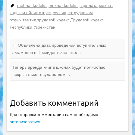
надбавка
mehnat kodeksi
,
mexnat kodeksi
,
зарплата
,
мехнат
кодекси
,
ойлик
,
отпуск
,
сессия
,
сотрудникам
отдых
,
таътил
,
трудовой кодекс
,
Трудовой кодекс
Республики Узбекистан
←
Объявлена дата проведения вступительных
экзаменов в Президентские школы
Теперь аренда книг в школах будет полностью
покрываться государством
→
Добавить комментарий
Для отправки комментария вам необходимо
авторизоваться
.