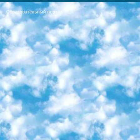
Образовательный портал
РЕСПУБЛИКА УЗБЕКИСТАН МИНИСТРЕРСТВО ДОШКОЛЬНОГО И ШКОЛЬНОГО ОБРАЗОВАНИЯ КОМАНДА в общеобразовательных учреждениях в 2023-2024 учебном году организация и проведение итоговой государственной аттестации обучающихся о Министра дошкольного и школьного образования Республики Узбекистан от 4 марта 2008 года (постановлением Минюста от 20 марта 2008 года № 1778 государственной регистрации) «Итоговое состояние учащихся общего среднего образования на основании положения об утверждении положения об аттестации общего среднего образования выпускной экзамен студентов в образовательных учреждениях в 2023-2024 учебном году В целях организации и прохождения аттестации приказываю: 1. Следующее: перечень предметов, по которым будет проводиться итоговая государственная аттестация и экзамен формы перевода согласно приложению 1; сертификаты международного образца, оценивающие уровень владения иностранными языками перечень согласно приложению 2; 2. Педагогический при специализированных образовательных учреждениях. научно-практический центр квалификации и международной оценки (Д.Давидова) 2024 г. До 25 марта: задания по предметам, по которым будет проводиться итоговая аттестация разработка и утверждение технических условий; итоговая аттестация на основании разработанного предметного задания разработка вопросов по предметам (устно и письменно), экзамен передача; общеобразовательные средние школы и специальные учебные заведения учащиеся выпускных классов школ и интернатов в агентской системе подготовка базы данных экзаменационных материалов и критериев оценки; перевод базы экзаменационных материалов на все языки обучения подать в Республиканский образовательный центр для изготовления; варианты экзаменов на основе разработанных контрольных материалов пусть будут поставлены задачи формирования. 3. Республиканский образовательный центр (Ш.Худайкулов) до 5 апреля 2024 года. до: база данных предоставленных экзаменационных материалов на все языки обучения перевод и экспертиза; для слепых, слабовидящих, глухих, слабослышащих и умственно отсталых детей учащиеся выпускных классов специализированных школ и школ-интернатов база данных экзаменационных материалов на всех преподаваемых языках подготовка критериев оценки; специализированные школы для умственно отсталых детей и технологии для учащихся выпускных классов школ-интернатов разработка соответствующих рекомендаций и критериев проведения ЕГЭ по естествознанию давать задания. 4. Педагогический при специализированных образовательных учреждениях. Научно-практический центр навыков и международной оценки (Д.Давидова), Республика образовательный центр (Худайкулов Ш.) итоговый государственный аттестационный экзамен ориентирован на творческое и логическое мышление при подготовке базы материалов учитывать введение заданий. 5. Следует отметить, что: сертификат государственного образца о знании общеобразовательного предмета и как минимум национальный уровень B1 по предметам на иностранных языках, указанным в Приложении 2. или международно признанный сертификат эквивалентного уровня студенты, изучающие определенный предмет, освобождаются от экзамена; по соответствующим предметам запланирована итоговая государственная аттестация за день до дня, путем жеребьевки Рабочей группой (в письменной форме по предметам, проводимым в форме) из числа сформированных вариантов выбрано 2 варианта; 2 выбранных варианта экзамена анонсированы на официальном сайте министерства и все выпускники по всей стране на основе этих вариантов проводит итоговую государственную аттестацию. 6. Государственное образование учащихся средних общеобразовательных учреждений. знания в соответствии с квалификационными требованиями, которые необходимо приобрести на основании стандартов итоговый (выпускной) контроль для 9 и 11 классов в целях тестирования Экзамены (далее – экзамены) состоят из предметов, перечисленных в приложении 1. будет сделано. 7. Экзамены пройдут с 26 мая по 15 июня 2024 г. (кроме науки физического воспитания). 8. Физическая для учащихся 9 классов общесредних образовательных учреждений. Экзамены по предмету «Образование, квалификация медицина» 1-6 мая 2024 года. сотрудники перевести под присмотр (с отклонениями в физическом или умственном развитии) специализированная школа для детей, школы-интернаты и со сколиозом школы-интернаты санаторного типа для больных детей исключены). 9. Он был слепым, слабовидящим и имел нарушения опорно-двигательного аппарата. экзамены в специализированных школах и интернатах для детей должны проводиться исходя из требований, предъявляемых к общеобразовательным учреждениям (физкультура кроме науки). 10. Специализированная школа для глухих и слабослышащих детей. и экзамены в интернатах и быть реализован в виде письменного теста по математике. 11. Специальность для умственно отсталых детей. Для 9 класса Родной язык и литературное письмо Государственный язык (язык обучения – узбекский). для неклассов) написано Математическое письмо Письменная/устная история Узбекистана Физическое воспитание практично Итоговый контроль Для 11 класса Написание родного языка и литературы (эссе) Математическое письмо Узбекский язык (обучение на узбекском языке) не посещающее общее среднее образование для учреждений)/Образовательное учреждение выбор письменный и устный Иностранный язык письменный/устный Письменная/устная история Узбекистана *По выбору студента:  Химия  Физика  Основы государственного права  География 10 бесплатных образовательных ресурсов - Мы составили подборку онлайн-проектов с интерактивными упражнениями, видеолекциями и статьями. Они помогут вам обрести новые и освежить старые знания бесплатно. 1. «ИНТУИТ» Старейшая образовательная площадка Рунета. Здесь вы найдёте сотни текстовых и видеокурсов на десятки различных тем — от программирования до психологии. Многие курсы подготовлены российскими университетами и крупными международными компаниями вроде Intel и Microsoft. Самостоятельное обучение бесплатное, но желающие могут оплатить услуги персональных наставников. 2. «Смартия» знакомит с актуальными профессиями и подсказывает, как им обучаться. Выбрав заинтересовавшую вас специальность — SMM-специалист, фотограф, веб-дизайнер или другую, — увидите список необходимых для неё умений. Чтобы вы могли освоить их самостоятельно, для каждого умения площадка отображает подборку ссылок на учебные материалы. Хотя «Смартия» ориентируется на русскоязычную аудиторию, часть контента всё же доступна только на английском. 3. «Лекторий Физтеха» Проект Московского физико-технического института (Физтеха). С его помощью вы можете смотреть онлайн серии лекций, записанные на видео в этом вузе. В числе доступных предметов — физика, биология, химия, информационные технологии и другие. К некоторым лекциям администрация ресурса прилагает готовые конспекты, которые можно скачивать в PDF-формате. 4. ITMOcourses Онлайн-площадка Санкт-Петербургского национального исследовательского университета информационных технологий, механики и оптики (ИТМО). Ресурс предоставляет свободный доступ к курсам, разработанным в этом вузе. Каталог материалов разбит на четыре категории: «Оптические системы и технологии», «Приборостроение и робототехника», «Информационные технологии» и «Биотехнологии». Курсы состоят из видеолекций, интерактивных демонстраций и заданий. 5. «КиберЛенинка» Электронная научная библиотека открытого доступа. Каталог площадки регулярно обрастает текстами статей из различных научных изданий. Сгруппированные по журналам и рубрикам публикации можно читать онлайн или скачивать целиком в PDF-формате. Проект нацелен на популяризацию науки за счёт открытого доступа к качественной информации. 6. «ПостНаука» На этом ресурсе публикуют подборки видеолекций, составленные экспертами из разных отраслей и объединённые общими темами. Среди них, к примеру, есть серии «Биоинформатика и геномика», «Культура средневековой Скандинавии» и Cinema Studies о теории кино. Каждая подборка лекций — логически связанная история, рассказанная экспертом от первого лица. Кроме того, на сайте появляются научно-образовательные статьи и тесты на разные темы. 7. «Newочём» Команда проекта «Newочём» отбирает самые интересные тексты из англоязычных СМИ и переводит те из них, за которые голосуют участники сообщества «ВКонтакте». По большей части это научно-популярные статьи. Редакторы придумывают лишь заголовки, в остальном содержание переводов соответствует оригиналам. Полные тексты можно читать прямо в социальной сети. 8. InternetUrok Онлайн-база материалов по основным дисциплинам школьной программы. Информация на сайте структурирована по классам, предметам и темам (урокам). Каждый урок состоит из видеолекций и конспектов. Есть также интерактивные тренажёры и тесты для закрепления пройденного материала. Даже если вы давно окончили школу, возможность повторить программу старших классов всегда может пригодиться. 9. Edutainme Ещё один ресурс об образовании. В отличие от Newtonew, как мне кажется, Edutainme больше ориентируется на представителей индустрии: педагогов, предпринимателей, разработчиков образовательных проектов. Но и любой, кто просто стремится к саморазвитию, найдёт на сайте много полезного и интересного для себя. Например, информацию о новых курсах и образовательных сервисах. 10. Newtonew Онлайн-медиа об образовании и обучении в широком смысле. Авторы Newtonew пишут об инструментах, заведениях, тактиках и стратегиях, которые помогают учить других и получать новые знания самостоятельно. На этой площадке вы найдёте новости, обзоры, аналитические мат