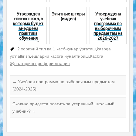
ному обучению
школьников
Утверждён
Элитные шторы
Утверждена
список школ, в
(видео)
учебная
которых будет
программа по
внедрена
выборочным
практика
предметам на
обучения
2026-2027
учащихся 2
учебный год
иностранным
2 хорижий тил ва 1 касб-ҳунар ўргатиш
,
kasbga
языкам и 1
yo'naltirish
,
ёшларни касбга йўналтириш
,
Касбга
профессии
йўналтириш
,
профориентация
←
Учебная программа по выборочным предметам
(2024-2025)
Сколько придется платить за утерянный школьный
учебник?
→