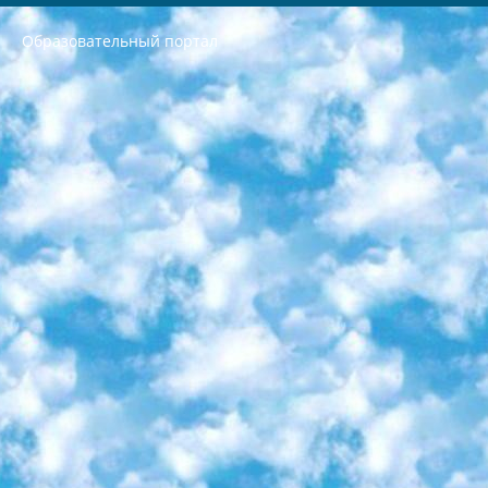
Образовательный портал
РЕСПУБЛИКА УЗБЕКИСТАН МИНИСТРЕРСТВО ДОШКОЛЬНОГО И ШКОЛЬНОГО ОБРАЗОВАНИЯ КОМАНДА в общеобразовательных учреждениях в 2023-2024 учебном году организация и проведение итоговой государственной аттестации обучающихся о Министра дошкольного и школьного образования Республики Узбекистан от 4 марта 2008 года (постановлением Минюста от 20 марта 2008 года № 1778 государственной регистрации) «Итоговое состояние учащихся общего среднего образования на основании положения об утверждении положения об аттестации общего среднего образования выпускной экзамен студентов в образовательных учреждениях в 2023-2024 учебном году В целях организации и прохождения аттестации приказываю: 1. Следующее: перечень предметов, по которым будет проводиться итоговая государственная аттестация и экзамен формы перевода согласно приложению 1; сертификаты международного образца, оценивающие уровень владения иностранными языками перечень согласно приложению 2; 2. Педагогический при специализированных образовательных учреждениях. научно-практический центр квалификации и международной оценки (Д.Давидова) 2024 г. До 25 марта: задания по предметам, по которым будет проводиться итоговая аттестация разработка и утверждение технических условий; итоговая аттестация на основании разработанного предметного задания разработка вопросов по предметам (устно и письменно), экзамен передача; общеобразовательные средние школы и специальные учебные заведения учащиеся выпускных классов школ и интернатов в агентской системе подготовка базы данных экзаменационных материалов и критериев оценки; перевод базы экзаменационных материалов на все языки обучения подать в Республиканский образовательный центр для изготовления; варианты экзаменов на основе разработанных контрольных материалов пусть будут поставлены задачи формирования. 3. Республиканский образовательный центр (Ш.Худайкулов) до 5 апреля 2024 года. до: база данных предоставленных экзаменационных материалов на все языки обучения перевод и экспертиза; для слепых, слабовидящих, глухих, слабослышащих и умственно отсталых детей учащиеся выпускных классов специализированных школ и школ-интернатов база данных экзаменационных материалов на всех преподаваемых языках подготовка критериев оценки; специализированные школы для умственно отсталых детей и технологии для учащихся выпускных классов школ-интернатов разработка соответствующих рекомендаций и критериев проведения ЕГЭ по естествознанию давать задания. 4. Педагогический при специализированных образовательных учреждениях. Научно-практический центр навыков и международной оценки (Д.Давидова), Республика образовательный центр (Худайкулов Ш.) итоговый государственный аттестационный экзамен ориентирован на творческое и логическое мышление при подготовке базы материалов учитывать введение заданий. 5. Следует отметить, что: сертификат государственного образца о знании общеобразовательного предмета и как минимум национальный уровень B1 по предметам на иностранных языках, указанным в Приложении 2. или международно признанный сертификат эквивалентного уровня студенты, изучающие определенный предмет, освобождаются от экзамена; по соответствующим предметам запланирована итоговая государственная аттестация за день до дня, путем жеребьевки Рабочей группой (в письменной форме по предметам, проводимым в форме) из числа сформированных вариантов выбрано 2 варианта; 2 выбранных варианта экзамена анонсированы на официальном сайте министерства и все выпускники по всей стране на основе этих вариантов проводит итоговую государственную аттестацию. 6. Государственное образование учащихся средних общеобразовательных учреждений. знания в соответствии с квалификационными требованиями, которые необходимо приобрести на основании стандартов итоговый (выпускной) контроль для 9 и 11 классов в целях тестирования Экзамены (далее – экзамены) состоят из предметов, перечисленных в приложении 1. будет сделано. 7. Экзамены пройдут с 26 мая по 15 июня 2024 г. (кроме науки физического воспитания). 8. Физическая для учащихся 9 классов общесредних образовательных учреждений. Экзамены по предмету «Образование, квалификация медицина» 1-6 мая 2024 года. сотрудники перевести под присмотр (с отклонениями в физическом или умственном развитии) специализированная школа для детей, школы-интернаты и со сколиозом школы-интернаты санаторного типа для больных детей исключены). 9. Он был слепым, слабовидящим и имел нарушения опорно-двигательного аппарата. экзамены в специализированных школах и интернатах для детей должны проводиться исходя из требований, предъявляемых к общеобразовательным учреждениям (физкультура кроме науки). 10. Специализированная школа для глухих и слабослышащих детей. и экзамены в интернатах и быть реализован в виде письменного теста по математике. 11. Специальность для умственно отсталых детей. Для 9 класса Родной язык и литературное письмо Государственный язык (язык обучения – узбекский). для неклассов) написано Математическое письмо Письменная/устная история Узбекистана Физическое воспитание практично Итоговый контроль Для 11 класса Написание родного языка и литературы (эссе) Математическое письмо Узбекский язык (обучение на узбекском языке) не посещающее общее среднее образование для учреждений)/Образовательное учреждение выбор письменный и устный Иностранный язык письменный/устный Письменная/устная история Узбекистана *По выбору студента:  Химия  Физика  Основы государственного права  География 10 бесплатных образовательных ресурсов - Мы составили подборку онлайн-проектов с интерактивными упражнениями, видеолекциями и статьями. Они помогут вам обрести новые и освежить старые знания бесплатно. 1. «ИНТУИТ» Старейшая образовательная площадка Рунета. Здесь вы найдёте сотни текстовых и видеокурсов на десятки различных тем — от программирования до психологии. Многие курсы подготовлены российскими университетами и крупными международными компаниями вроде Intel и Microsoft. Самостоятельное обучение бесплатное, но желающие могут оплатить услуги персональных наставников. 2. «Смартия» знакомит с актуальными профессиями и подсказывает, как им обучаться. Выбрав заинтересовавшую вас специальность — SMM-специалист, фотограф, веб-дизайнер или другую, — увидите список необходимых для неё умений. Чтобы вы могли освоить их самостоятельно, для каждого умения площадка отображает подборку ссылок на учебные материалы. Хотя «Смартия» ориентируется на русскоязычную аудиторию, часть контента всё же доступна только на английском. 3. «Лекторий Физтеха» Проект Московского физико-технического института (Физтеха). С его помощью вы можете смотреть онлайн серии лекций, записанные на видео в этом вузе. В числе доступных предметов — физика, биология, химия, информационные технологии и другие. К некоторым лекциям администрация ресурса прилагает готовые конспекты, которые можно скачивать в PDF-формате. 4. ITMOcourses Онлайн-площадка Санкт-Петербургского национального исследовательского университета информационных технологий, механики и оптики (ИТМО). Ресурс предоставляет свободный доступ к курсам, разработанным в этом вузе. Каталог материалов разбит на четыре категории: «Оптические системы и технологии», «Приборостроение и робототехника», «Информационные технологии» и «Биотехнологии». Курсы состоят из видеолекций, интерактивных демонстраций и заданий. 5. «КиберЛенинка» Электронная научная библиотека открытого доступа. Каталог площадки регулярно обрастает текстами статей из различных научных изданий. Сгруппированные по журналам и рубрикам публикации можно читать онлайн или скачивать целиком в PDF-формате. Проект нацелен на популяризацию науки за счёт открытого доступа к качественной информации. 6. «ПостНаука» На этом ресурсе публикуют подборки видеолекций, составленные экспертами из разных отраслей и объединённые общими темами. Среди них, к примеру, есть серии «Биоинформатика и геномика», «Культура средневековой Скандинавии» и Cinema Studies о теории кино. Каждая подборка лекций — логически связанная история, рассказанная экспертом от первого лица. Кроме того, на сайте появляются научно-образовательные статьи и тесты на разные темы. 7. «Newочём» Команда проекта «Newочём» отбирает самые интересные тексты из англоязычных СМИ и переводит те из них, за которые голосуют участники сообщества «ВКонтакте». По большей части это научно-популярные статьи. Редакторы придумывают лишь заголовки, в остальном содержание переводов соответствует оригиналам. Полные тексты можно читать прямо в социальной сети. 8. InternetUrok Онлайн-база материалов по основным дисциплинам школьной программы. Информация на сайте структурирована по классам, предметам и темам (урокам). Каждый урок состоит из видеолекций и конспектов. Есть также интерактивные тренажёры и тесты для закрепления пройденного материала. Даже если вы давно окончили школу, возможность повторить программу старших классов всегда может пригодиться. 9. Edutainme Ещё один ресурс об образовании. В отличие от Newtonew, как мне кажется, Edutainme больше ориентируется на представителей индустрии: педагогов, предпринимателей, разработчиков образовательных проектов. Но и любой, кто просто стремится к саморазвитию, найдёт на сайте много полезного и интересного для себя. Например, информацию о новых курсах и образовательных сервисах. 10. Newtonew Онлайн-медиа об образовании и обучении в широком смысле. Авторы Newtonew пишут об инструментах, заведениях, тактиках и стратегиях, которые помогают учить других и получать новые знания самостоятельно. На этой площадке вы найдёте новости, обзоры, аналитические мат