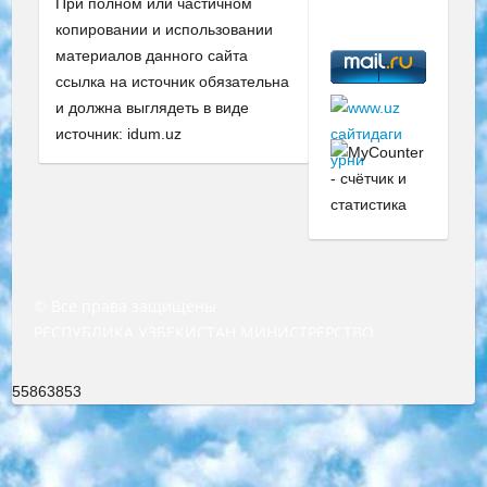
При полном или частичном
копировании и использовании
материалов данного сайта
ссылка на источник обязательна
и должна выглядеть в виде
источник: idum.uz
© Все права защищены
РЕСПУБЛИКА УЗБЕКИСТАН МИНИСТРЕРСТВО ДОШКОЛЬНОГО И ШКОЛЬНОГО ОБРАЗОВАНИЯ КОМАНДА в общеобразовательных учреждениях в 2023-2024 учебном году организация и проведение итоговой государственной аттестации обучающихся о Министра дошкольного и школьного образования Республики Узбекистан от 4 марта 2008 года (постановлением Минюста от 20 марта 2008 года № 1778 государственной регистрации) «Итоговое состояние учащихся общего среднего образования на основании положения об утверждении положения об аттестации общего среднего образования выпускной экзамен студентов в образовательных учреждениях в 2023-2024 учебном году В целях организации и прохождения аттестации приказываю: 1. Следующее: перечень предметов, по которым будет проводиться итоговая государственная аттестация и экзамен формы перевода согласно приложению 1; сертификаты международного образца, оценивающие уровень владения иностранными языками перечень согласно приложению 2; 2. Педагогический при специализированных образовательных учреждениях. научно-практический центр квалификации и международной оценки (Д.Давидова) 2024 г. До 25 марта: задания по предметам, по которым будет проводиться итоговая аттестация разработка и утверждение технических условий; итоговая аттестация на основании разработанного предметного задания разработка вопросов по предметам (устно и письменно), экзамен передача; общеобразовательные средние школы и специальные учебные заведения учащиеся выпускных классов школ и интернатов в агентской системе подготовка базы данных экзаменационных материалов и критериев оценки; перевод базы экзаменационных материалов на все языки обучения подать в Республиканский образовательный центр для изготовления; варианты экзаменов на основе разработанных контрольных материалов пусть будут поставлены задачи формирования. 3. Республиканский образовательный центр (Ш.Худайкулов) до 5 апреля 2024 года. до: база данных предоставленных экзаменационных материалов на все языки обучения перевод и экспертиза; для слепых, слабовидящих, глухих, слабослышащих и умственно отсталых детей учащиеся выпускных классов специализированных школ и школ-интернатов база данных экзаменационных материалов на всех преподаваемых языках подготовка критериев оценки; специализированные школы для умственно отсталых детей и технологии для учащихся выпускных классов школ-интернатов разработка соответствующих рекомендаций и критериев проведения ЕГЭ по естествознанию давать задания. 4. Педагогический при специализированных образовательных учреждениях. Научно-практический центр навыков и международной оценки (Д.Давидова), Республика образовательный центр (Худайкулов Ш.) итоговый государственный аттестационный экзамен ориентирован на творческое и логическое мышление при подготовке базы материалов учитывать введение заданий. 5. Следует отметить, что: сертификат государственного образца о знании общеобразовательного предмета и как минимум национальный уровень B1 по предметам на иностранных языках, указанным в Приложении 2. или международно признанный сертификат эквивалентного уровня студенты, изучающие определенный предмет, освобождаются от экзамена; по соответствующим предметам запланирована итоговая государственная аттестация за день до дня, путем жеребьевки Рабочей группой (в письменной форме по предметам, проводимым в форме) из числа сформированных вариантов выбрано 2 варианта; 2 выбранных варианта экзамена анонсированы на официальном сайте министерства и все выпускники по всей стране на основе этих вариантов проводит итоговую государственную аттестацию. 6. Государственное образование учащихся средних общеобразовательных учреждений. знания в соответствии с квалификационными требованиями, которые необходимо приобрести на основании стандартов итоговый (выпускной) контроль для 9 и 11 классов в целях тестирования Экзамены (далее – экзамены) состоят из предметов, перечисленных в приложении 1. будет сделано. 7. Экзамены пройдут с 26 мая по 15 июня 2024 г. (кроме науки физического воспитания). 8. Физическая для учащихся 9 классов общесредних образовательных учреждений. Экзамены по предмету «Образование, квалификация медицина» 1-6 мая 2024 года. сотрудники перевести под присмотр (с отклонениями в физическом или умственном развитии) специализированная школа для детей, школы-интернаты и со сколиозом школы-интернаты санаторного типа для больных детей исключены). 9. Он был слепым, слабовидящим и имел нарушения опорно-двигательного аппарата. экзамены в специализированных школах и интернатах для детей должны проводиться исходя из требований, предъявляемых к общеобразовательным учреждениям (физкультура кроме науки). 10. Специализированная школа для глухих и слабослышащих детей. и экзамены в интернатах и быть реализован в виде письменного теста по математике. 11. Специальность для умственно отсталых детей. Для 9 класса Родной язык и литературное письмо Государственный язык (язык обучения – узбекский). для неклассов) написано Математическое письмо Письменная/устная история Узбекистана Физическое воспитание практично Итоговый контроль Для 11 класса Написание родного языка и литературы (эссе) Математическое письмо Узбекский язык (обучение на узбекском языке) не посещающее общее среднее образование для учреждений)/Образовательное учреждение выбор письменный и устный Иностранный язык письменный/устный Письменная/устная история Узбекистана *По выбору студента:  Химия  Физика  Основы государственного права  География 10 бесплатных образовательных ресурсов - Мы составили подборку онлайн-проектов с интерактивными упражнениями, видеолекциями и статьями. Они помогут вам обрести новые и освежить старые знания бесплатно. 1. «ИНТУИТ» Старейшая образовательная площадка Рунета. Здесь вы найдёте сотни текстовых и видеокурсов на десятки различных тем — от программирования до психологии. Многие курсы подготовлены российскими университетами и крупными международными компаниями вроде Intel и Microsoft. Самостоятельное обучение бесплатное, но желающие могут оплатить услуги персональных наставников. 2. «Смартия» знакомит с актуальными профессиями и подсказывает, как им обучаться. Выбрав заинтересовавшую вас специальность — SMM-специалист, фотограф, веб-дизайнер или другую, — увидите список необходимых для неё умений. Чтобы вы могли освоить их самостоятельно, для каждого умения площадка отображает подборку ссылок на учебные материалы. Хотя «Смартия» ориентируется на русскоязычную аудиторию, часть контента всё же доступна только на английском. 3. «Лекторий Физтеха» Проект Московского физико-технического института (Физтеха). С его помощью вы можете смотреть онлайн серии лекций, записанные на видео в этом вузе. В числе доступных предметов — физика, биология, химия, информационные технологии и другие. К некоторым лекциям администрация ресурса прилагает готовые конспекты, которые можно скачивать в PDF-формате. 4. ITMOcourses Онлайн-площадка Санкт-Петербургского национального исследовательского университета информационных технологий, механики и оптики (ИТМО). Ресурс предоставляет свободный доступ к курсам, разработанным в этом вузе. Каталог материалов разбит на четыре категории: «Оптические системы и технологии», «Приборостроение и робототехника», «Информационные технологии» и «Биотехнологии». Курсы состоят из видеолекций, интерактивных демонстраций и заданий. 5. «КиберЛенинка» Электронная научная библиотека открытого доступа. Каталог площадки регулярно обрастает текстами статей из различных научных изданий. Сгруппированные по журналам и рубрикам публикации можно читать онлайн или скачивать целиком в PDF-формате. Проект нацелен на популяризацию науки за счёт открытого доступа к качественной информации. 6. «ПостНаука» На этом ресурсе публикуют подборки видеолекций, составленные экспертами из разных отраслей и объединённые общими темами. Среди них, к примеру, есть серии «Биоинформатика и геномика», «Культура средневековой Скандинавии» и Cinema Studies о теории кино. Каждая подборка лекций — логически связанная история, рассказанная экспертом от первого лица. Кроме того, на сайте появляются научно-образовательные статьи и тесты на разные темы. 7. «Newочём» Команда проекта «Newочём» отбирает самые интересные тексты из англоязычных СМИ и переводит те из них, за которые голосуют участники сообщества «ВКонтакте». По большей части это научно-популярные статьи. Редакторы придумывают лишь заголовки, в остальном содержание переводов соответствует оригиналам. Полные тексты можно читать прямо в социальной сети. 8. InternetUrok Онлайн-база материалов по основным дисциплинам школьной программы. Информация на сайте структурирована по классам, предметам и темам (урокам). Каждый урок состоит из видеолекций и конспектов. Есть также интерактивные тренажёры и тесты для закрепления пройденного материала. Даже если вы давно окончили школу, возможность повторить программу старших классов всегда может пригодиться. 9. Edutainme Ещё один ресурс об образовании. В отличие от Newtonew, как мне кажется, Edutainme больше ориентируется на представителей индустрии: педагогов, предпринимателей, разработчиков образовательных проектов. Но и любой, кто просто стремится к саморазвитию, найдёт на сайте много полезного и интересного для себя. Например, информацию о новых курсах и образовательных сервисах. 10. Newtonew Онлайн-медиа об образовании и обучении в широком смысле. Авторы Newtonew пишут об инструментах, заведениях, тактиках и стратегиях, которые помогают учить других и получать новые знания самостоятельно. На этой площадке вы найдёте новости, обзоры, аналитические мате
55863853