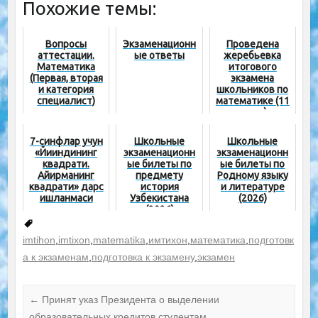
Похожие темы:
Вопросы
Экзаменационн
Проведена
аттестации.
ые ответы
жеребьевка
Математика
итогового
(Первая, вторая
экзамена
и категория
школьников по
специалист)
математике (11
класс)
7-синфлар учун
Школьные
Школьные
«Йиғиндининг
экзаменационн
экзаменационн
квадрати.
ые билеты по
ые билеты по
Айирманинг
предмету
Родному языку
квадрати» дарс
история
и литературе
ишланмаси
Узбекистана
(2026)
(2026)
imtihon
,
imtixon
,
matematika
,
имтихон
,
математика
,
подготовк
а к экзаменам
,
подготовка к экзамену
,
экзамен
←
Принят указ Президента о выделении
образовательных кредитов студентам