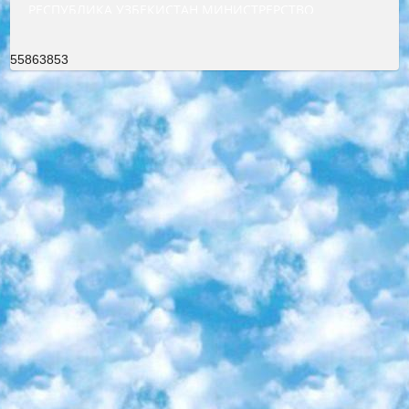
РЕСПУБЛИКА УЗБЕКИСТАН МИНИСТРЕРСТВО ДОШКОЛЬНОГО И ШКОЛЬНОГО ОБРАЗОВАНИЯ КОМАНДА в общеобразовательных учреждениях в 2023-2024 учебном году организация и проведение итоговой государственной аттестации обучающихся о Министра дошкольного и школьного образования Республики Узбекистан от 4 марта 2008 года (постановлением Минюста от 20 марта 2008 года № 1778 государственной регистрации) «Итоговое состояние учащихся общего среднего образования на основании положения об утверждении положения об аттестации общего среднего образования выпускной экзамен студентов в образовательных учреждениях в 2023-2024 учебном году В целях организации и прохождения аттестации приказываю: 1. Следующее: перечень предметов, по которым будет проводиться итоговая государственная аттестация и экзамен формы перевода согласно приложению 1; сертификаты международного образца, оценивающие уровень владения иностранными языками перечень согласно приложению 2; 2. Педагогический при специализированных образовательных учреждениях. научно-практический центр квалификации и международной оценки (Д.Давидова) 2024 г. До 25 марта: задания по предметам, по которым будет проводиться итоговая аттестация разработка и утверждение технических условий; итоговая аттестация на основании разработанного предметного задания разработка вопросов по предметам (устно и письменно), экзамен передача; общеобразовательные средние школы и специальные учебные заведения учащиеся выпускных классов школ и интернатов в агентской системе подготовка базы данных экзаменационных материалов и критериев оценки; перевод базы экзаменационных материалов на все языки обучения подать в Республиканский образовательный центр для изготовления; варианты экзаменов на основе разработанных контрольных материалов пусть будут поставлены задачи формирования. 3. Республиканский образовательный центр (Ш.Худайкулов) до 5 апреля 2024 года. до: база данных предоставленных экзаменационных материалов на все языки обучения перевод и экспертиза; для слепых, слабовидящих, глухих, слабослышащих и умственно отсталых детей учащиеся выпускных классов специализированных школ и школ-интернатов база данных экзаменационных материалов на всех преподаваемых языках подготовка критериев оценки; специализированные школы для умственно отсталых детей и технологии для учащихся выпускных классов школ-интернатов разработка соответствующих рекомендаций и критериев проведения ЕГЭ по естествознанию давать задания. 4. Педагогический при специализированных образовательных учреждениях. Научно-практический центр навыков и международной оценки (Д.Давидова), Республика образовательный центр (Худайкулов Ш.) итоговый государственный аттестационный экзамен ориентирован на творческое и логическое мышление при подготовке базы материалов учитывать введение заданий. 5. Следует отметить, что: сертификат государственного образца о знании общеобразовательного предмета и как минимум национальный уровень B1 по предметам на иностранных языках, указанным в Приложении 2. или международно признанный сертификат эквивалентного уровня студенты, изучающие определенный предмет, освобождаются от экзамена; по соответствующим предметам запланирована итоговая государственная аттестация за день до дня, путем жеребьевки Рабочей группой (в письменной форме по предметам, проводимым в форме) из числа сформированных вариантов выбрано 2 варианта; 2 выбранных варианта экзамена анонсированы на официальном сайте министерства и все выпускники по всей стране на основе этих вариантов проводит итоговую государственную аттестацию. 6. Государственное образование учащихся средних общеобразовательных учреждений. знания в соответствии с квалификационными требованиями, которые необходимо приобрести на основании стандартов итоговый (выпускной) контроль для 9 и 11 классов в целях тестирования Экзамены (далее – экзамены) состоят из предметов, перечисленных в приложении 1. будет сделано. 7. Экзамены пройдут с 26 мая по 15 июня 2024 г. (кроме науки физического воспитания). 8. Физическая для учащихся 9 классов общесредних образовательных учреждений. Экзамены по предмету «Образование, квалификация медицина» 1-6 мая 2024 года. сотрудники перевести под присмотр (с отклонениями в физическом или умственном развитии) специализированная школа для детей, школы-интернаты и со сколиозом школы-интернаты санаторного типа для больных детей исключены). 9. Он был слепым, слабовидящим и имел нарушения опорно-двигательного аппарата. экзамены в специализированных школах и интернатах для детей должны проводиться исходя из требований, предъявляемых к общеобразовательным учреждениям (физкультура кроме науки). 10. Специализированная школа для глухих и слабослышащих детей. и экзамены в интернатах и быть реализован в виде письменного теста по математике. 11. Специальность для умственно отсталых детей. Для 9 класса Родной язык и литературное письмо Государственный язык (язык обучения – узбекский). для неклассов) написано Математическое письмо Письменная/устная история Узбекистана Физическое воспитание практично Итоговый контроль Для 11 класса Написание родного языка и литературы (эссе) Математическое письмо Узбекский язык (обучение на узбекском языке) не посещающее общее среднее образование для учреждений)/Образовательное учреждение выбор письменный и устный Иностранный язык письменный/устный Письменная/устная история Узбекистана *По выбору студента:  Химия  Физика  Основы государственного права  География 10 бесплатных образовательных ресурсов - Мы составили подборку онлайн-проектов с интерактивными упражнениями, видеолекциями и статьями. Они помогут вам обрести новые и освежить старые знания бесплатно. 1. «ИНТУИТ» Старейшая образовательная площадка Рунета. Здесь вы найдёте сотни текстовых и видеокурсов на десятки различных тем — от программирования до психологии. Многие курсы подготовлены российскими университетами и крупными международными компаниями вроде Intel и Microsoft. Самостоятельное обучение бесплатное, но желающие могут оплатить услуги персональных наставников. 2. «Смартия» знакомит с актуальными профессиями и подсказывает, как им обучаться. Выбрав заинтересовавшую вас специальность — SMM-специалист, фотограф, веб-дизайнер или другую, — увидите список необходимых для неё умений. Чтобы вы могли освоить их самостоятельно, для каждого умения площадка отображает подборку ссылок на учебные материалы. Хотя «Смартия» ориентируется на русскоязычную аудиторию, часть контента всё же доступна только на английском. 3. «Лекторий Физтеха» Проект Московского физико-технического института (Физтеха). С его помощью вы можете смотреть онлайн серии лекций, записанные на видео в этом вузе. В числе доступных предметов — физика, биология, химия, информационные технологии и другие. К некоторым лекциям администрация ресурса прилагает готовые конспекты, которые можно скачивать в PDF-формате. 4. ITMOcourses Онлайн-площадка Санкт-Петербургского национального исследовательского университета информационных технологий, механики и оптики (ИТМО). Ресурс предоставляет свободный доступ к курсам, разработанным в этом вузе. Каталог материалов разбит на четыре категории: «Оптические системы и технологии», «Приборостроение и робототехника», «Информационные технологии» и «Биотехнологии». Курсы состоят из видеолекций, интерактивных демонстраций и заданий. 5. «КиберЛенинка» Электронная научная библиотека открытого доступа. Каталог площадки регулярно обрастает текстами статей из различных научных изданий. Сгруппированные по журналам и рубрикам публикации можно читать онлайн или скачивать целиком в PDF-формате. Проект нацелен на популяризацию науки за счёт открытого доступа к качественной информации. 6. «ПостНаука» На этом ресурсе публикуют подборки видеолекций, составленные экспертами из разных отраслей и объединённые общими темами. Среди них, к примеру, есть серии «Биоинформатика и геномика», «Культура средневековой Скандинавии» и Cinema Studies о теории кино. Каждая подборка лекций — логически связанная история, рассказанная экспертом от первого лица. Кроме того, на сайте появляются научно-образовательные статьи и тесты на разные темы. 7. «Newочём» Команда проекта «Newочём» отбирает самые интересные тексты из англоязычных СМИ и переводит те из них, за которые голосуют участники сообщества «ВКонтакте». По большей части это научно-популярные статьи. Редакторы придумывают лишь заголовки, в остальном содержание переводов соответствует оригиналам. Полные тексты можно читать прямо в социальной сети. 8. InternetUrok Онлайн-база материалов по основным дисциплинам школьной программы. Информация на сайте структурирована по классам, предметам и темам (урокам). Каждый урок состоит из видеолекций и конспектов. Есть также интерактивные тренажёры и тесты для закрепления пройденного материала. Даже если вы давно окончили школу, возможность повторить программу старших классов всегда может пригодиться. 9. Edutainme Ещё один ресурс об образовании. В отличие от Newtonew, как мне кажется, Edutainme больше ориентируется на представителей индустрии: педагогов, предпринимателей, разработчиков образовательных проектов. Но и любой, кто просто стремится к саморазвитию, найдёт на сайте много полезного и интересного для себя. Например, информацию о новых курсах и образовательных сервисах. 10. Newtonew Онлайн-медиа об образовании и обучении в широком смысле. Авторы Newtonew пишут об инструментах, заведениях, тактиках и стратегиях, которые помогают учить других и получать новые знания самостоятельно. На этой площадке вы найдёте новости, обзоры, аналитические мате
55863853