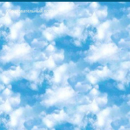
Образовательный портал
РЕСПУБЛИКА УЗБЕКИСТАН МИНИСТРЕРСТВО ДОШКОЛЬНОГО И ШКОЛЬНОГО ОБРАЗОВАНИЯ КОМАНДА в общеобразовательных учреждениях в 2023-2024 учебном году организация и проведение итоговой государственной аттестации обучающихся о Министра дошкольного и школьного образования Республики Узбекистан от 4 марта 2008 года (постановлением Минюста от 20 марта 2008 года № 1778 государственной регистрации) «Итоговое состояние учащихся общего среднего образования на основании положения об утверждении положения об аттестации общего среднего образования выпускной экзамен студентов в образовательных учреждениях в 2023-2024 учебном году В целях организации и прохождения аттестации приказываю: 1. Следующее: перечень предметов, по которым будет проводиться итоговая государственная аттестация и экзамен формы перевода согласно приложению 1; сертификаты международного образца, оценивающие уровень владения иностранными языками перечень согласно приложению 2; 2. Педагогический при специализированных образовательных учреждениях. научно-практический центр квалификации и международной оценки (Д.Давидова) 2024 г. До 25 марта: задания по предметам, по которым будет проводиться итоговая аттестация разработка и утверждение технических условий; итоговая аттестация на основании разработанного предметного задания разработка вопросов по предметам (устно и письменно), экзамен передача; общеобразовательные средние школы и специальные учебные заведения учащиеся выпускных классов школ и интернатов в агентской системе подготовка базы данных экзаменационных материалов и критериев оценки; перевод базы экзаменационных материалов на все языки обучения подать в Республиканский образовательный центр для изготовления; варианты экзаменов на основе разработанных контрольных материалов пусть будут поставлены задачи формирования. 3. Республиканский образовательный центр (Ш.Худайкулов) до 5 апреля 2024 года. до: база данных предоставленных экзаменационных материалов на все языки обучения перевод и экспертиза; для слепых, слабовидящих, глухих, слабослышащих и умственно отсталых детей учащиеся выпускных классов специализированных школ и школ-интернатов база данных экзаменационных материалов на всех преподаваемых языках подготовка критериев оценки; специализированные школы для умственно отсталых детей и технологии для учащихся выпускных классов школ-интернатов разработка соответствующих рекомендаций и критериев проведения ЕГЭ по естествознанию давать задания. 4. Педагогический при специализированных образовательных учреждениях. Научно-практический центр навыков и международной оценки (Д.Давидова), Республика образовательный центр (Худайкулов Ш.) итоговый государственный аттестационный экзамен ориентирован на творческое и логическое мышление при подготовке базы материалов учитывать введение заданий. 5. Следует отметить, что: сертификат государственного образца о знании общеобразовательного предмета и как минимум национальный уровень B1 по предметам на иностранных языках, указанным в Приложении 2. или международно признанный сертификат эквивалентного уровня студенты, изучающие определенный предмет, освобождаются от экзамена; по соответствующим предметам запланирована итоговая государственная аттестация за день до дня, путем жеребьевки Рабочей группой (в письменной форме по предметам, проводимым в форме) из числа сформированных вариантов выбрано 2 варианта; 2 выбранных варианта экзамена анонсированы на официальном сайте министерства и все выпускники по всей стране на основе этих вариантов проводит итоговую государственную аттестацию. 6. Государственное образование учащихся средних общеобразовательных учреждений. знания в соответствии с квалификационными требованиями, которые необходимо приобрести на основании стандартов итоговый (выпускной) контроль для 9 и 11 классов в целях тестирования Экзамены (далее – экзамены) состоят из предметов, перечисленных в приложении 1. будет сделано. 7. Экзамены пройдут с 26 мая по 15 июня 2024 г. (кроме науки физического воспитания). 8. Физическая для учащихся 9 классов общесредних образовательных учреждений. Экзамены по предмету «Образование, квалификация медицина» 1-6 мая 2024 года. сотрудники перевести под присмотр (с отклонениями в физическом или умственном развитии) специализированная школа для детей, школы-интернаты и со сколиозом школы-интернаты санаторного типа для больных детей исключены). 9. Он был слепым, слабовидящим и имел нарушения опорно-двигательного аппарата. экзамены в специализированных школах и интернатах для детей должны проводиться исходя из требований, предъявляемых к общеобразовательным учреждениям (физкультура кроме науки). 10. Специализированная школа для глухих и слабослышащих детей. и экзамены в интернатах и быть реализован в виде письменного теста по математике. 11. Специальность для умственно отсталых детей. Для 9 класса Родной язык и литературное письмо Государственный язык (язык обучения – узбекский). для неклассов) написано Математическое письмо Письменная/устная история Узбекистана Физическое воспитание практично Итоговый контроль Для 11 класса Написание родного языка и литературы (эссе) Математическое письмо Узбекский язык (обучение на узбекском языке) не посещающее общее среднее образование для учреждений)/Образовательное учреждение выбор письменный и устный Иностранный язык письменный/устный Письменная/устная история Узбекистана *По выбору студента:  Химия  Физика  Основы государственного права  География 10 бесплатных образовательных ресурсов - Мы составили подборку онлайн-проектов с интерактивными упражнениями, видеолекциями и статьями. Они помогут вам обрести новые и освежить старые знания бесплатно. 1. «ИНТУИТ» Старейшая образовательная площадка Рунета. Здесь вы найдёте сотни текстовых и видеокурсов на десятки различных тем — от программирования до психологии. Многие курсы подготовлены российскими университетами и крупными международными компаниями вроде Intel и Microsoft. Самостоятельное обучение бесплатное, но желающие могут оплатить услуги персональных наставников. 2. «Смартия» знакомит с актуальными профессиями и подсказывает, как им обучаться. Выбрав заинтересовавшую вас специальность — SMM-специалист, фотограф, веб-дизайнер или другую, — увидите список необходимых для неё умений. Чтобы вы могли освоить их самостоятельно, для каждого умения площадка отображает подборку ссылок на учебные материалы. Хотя «Смартия» ориентируется на русскоязычную аудиторию, часть контента всё же доступна только на английском. 3. «Лекторий Физтеха» Проект Московского физико-технического института (Физтеха). С его помощью вы можете смотреть онлайн серии лекций, записанные на видео в этом вузе. В числе доступных предметов — физика, биология, химия, информационные технологии и другие. К некоторым лекциям администрация ресурса прилагает готовые конспекты, которые можно скачивать в PDF-формате. 4. ITMOcourses Онлайн-площадка Санкт-Петербургского национального исследовательского университета информационных технологий, механики и оптики (ИТМО). Ресурс предоставляет свободный доступ к курсам, разработанным в этом вузе. Каталог материалов разбит на четыре категории: «Оптические системы и технологии», «Приборостроение и робототехника», «Информационные технологии» и «Биотехнологии». Курсы состоят из видеолекций, интерактивных демонстраций и заданий. 5. «КиберЛенинка» Электронная научная библиотека открытого доступа. Каталог площадки регулярно обрастает текстами статей из различных научных изданий. Сгруппированные по журналам и рубрикам публикации можно читать онлайн или скачивать целиком в PDF-формате. Проект нацелен на популяризацию науки за счёт открытого доступа к качественной информации. 6. «ПостНаука» На этом ресурсе публикуют подборки видеолекций, составленные экспертами из разных отраслей и объединённые общими темами. Среди них, к примеру, есть серии «Биоинформатика и геномика», «Культура средневековой Скандинавии» и Cinema Studies о теории кино. Каждая подборка лекций — логически связанная история, рассказанная экспертом от первого лица. Кроме того, на сайте появляются научно-образовательные статьи и тесты на разные темы. 7. «Newочём» Команда проекта «Newочём» отбирает самые интересные тексты из англоязычных СМИ и переводит те из них, за которые голосуют участники сообщества «ВКонтакте». По большей части это научно-популярные статьи. Редакторы придумывают лишь заголовки, в остальном содержание переводов соответствует оригиналам. Полные тексты можно читать прямо в социальной сети. 8. InternetUrok Онлайн-база материалов по основным дисциплинам школьной программы. Информация на сайте структурирована по классам, предметам и темам (урокам). Каждый урок состоит из видеолекций и конспектов. Есть также интерактивные тренажёры и тесты для закрепления пройденного материала. Даже если вы давно окончили школу, возможность повторить программу старших классов всегда может пригодиться. 9. Edutainme Ещё один ресурс об образовании. В отличие от Newtonew, как мне кажется, Edutainme больше ориентируется на представителей индустрии: педагогов, предпринимателей, разработчиков образовательных проектов. Но и любой, кто просто стремится к саморазвитию, найдёт на сайте много полезного и интересного для себя. Например, информацию о новых курсах и образовательных сервисах. 10. Newtonew Онлайн-медиа об образовании и обучении в широком смысле. Авторы Newtonew пишут об инструментах, заведениях, тактиках и стратегиях, которые помогают учить других и получать новые знания самостоятельно. На этой площадке вы найдёте новости, обзоры, аналитические мат