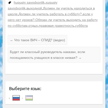
huquqiy savodxonlik
,
xuquqiy
savodxonlik
,
выходной
,
Должен ли учитель находиться в
школе
,
Должен ли учитель работать в субботу?
,
если у
него нет уроков?
,
Обязан ли учитель выходить на работу
по субботам
,
отдых
,
правовая грамотность
,
суббота
←
Что такое ВИЧ – СПИД? (видео)
Будет ли классный руководитель наказан, если
посещаемость учащихся в классе низкая?
→
Выберите язык: