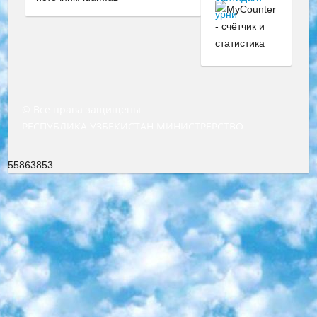
© Все права защищены
РЕСПУБЛИКА УЗБЕКИСТАН МИНИСТРЕРСТВО ДОШКОЛЬНОГО И ШКОЛЬНОГО ОБРАЗОВАНИЯ КОМАНДА в общеобразовательных учреждениях в 2023-2024 учебном году организация и проведение итоговой государственной аттестации обучающихся о Министра дошкольного и школьного образования Республики Узбекистан от 4 марта 2008 года (постановлением Минюста от 20 марта 2008 года № 1778 государственной регистрации) «Итоговое состояние учащихся общего среднего образования на основании положения об утверждении положения об аттестации общего среднего образования выпускной экзамен студентов в образовательных учреждениях в 2023-2024 учебном году В целях организации и прохождения аттестации приказываю: 1. Следующее: перечень предметов, по которым будет проводиться итоговая государственная аттестация и экзамен формы перевода согласно приложению 1; сертификаты международного образца, оценивающие уровень владения иностранными языками перечень согласно приложению 2; 2. Педагогический при специализированных образовательных учреждениях. научно-практический центр квалификации и международной оценки (Д.Давидова) 2024 г. До 25 марта: задания по предметам, по которым будет проводиться итоговая аттестация разработка и утверждение технических условий; итоговая аттестация на основании разработанного предметного задания разработка вопросов по предметам (устно и письменно), экзамен передача; общеобразовательные средние школы и специальные учебные заведения учащиеся выпускных классов школ и интернатов в агентской системе подготовка базы данных экзаменационных материалов и критериев оценки; перевод базы экзаменационных материалов на все языки обучения подать в Республиканский образовательный центр для изготовления; варианты экзаменов на основе разработанных контрольных материалов пусть будут поставлены задачи формирования. 3. Республиканский образовательный центр (Ш.Худайкулов) до 5 апреля 2024 года. до: база данных предоставленных экзаменационных материалов на все языки обучения перевод и экспертиза; для слепых, слабовидящих, глухих, слабослышащих и умственно отсталых детей учащиеся выпускных классов специализированных школ и школ-интернатов база данных экзаменационных материалов на всех преподаваемых языках подготовка критериев оценки; специализированные школы для умственно отсталых детей и технологии для учащихся выпускных классов школ-интернатов разработка соответствующих рекомендаций и критериев проведения ЕГЭ по естествознанию давать задания. 4. Педагогический при специализированных образовательных учреждениях. Научно-практический центр навыков и международной оценки (Д.Давидова), Республика образовательный центр (Худайкулов Ш.) итоговый государственный аттестационный экзамен ориентирован на творческое и логическое мышление при подготовке базы материалов учитывать введение заданий. 5. Следует отметить, что: сертификат государственного образца о знании общеобразовательного предмета и как минимум национальный уровень B1 по предметам на иностранных языках, указанным в Приложении 2. или международно признанный сертификат эквивалентного уровня студенты, изучающие определенный предмет, освобождаются от экзамена; по соответствующим предметам запланирована итоговая государственная аттестация за день до дня, путем жеребьевки Рабочей группой (в письменной форме по предметам, проводимым в форме) из числа сформированных вариантов выбрано 2 варианта; 2 выбранных варианта экзамена анонсированы на официальном сайте министерства и все выпускники по всей стране на основе этих вариантов проводит итоговую государственную аттестацию. 6. Государственное образование учащихся средних общеобразовательных учреждений. знания в соответствии с квалификационными требованиями, которые необходимо приобрести на основании стандартов итоговый (выпускной) контроль для 9 и 11 классов в целях тестирования Экзамены (далее – экзамены) состоят из предметов, перечисленных в приложении 1. будет сделано. 7. Экзамены пройдут с 26 мая по 15 июня 2024 г. (кроме науки физического воспитания). 8. Физическая для учащихся 9 классов общесредних образовательных учреждений. Экзамены по предмету «Образование, квалификация медицина» 1-6 мая 2024 года. сотрудники перевести под присмотр (с отклонениями в физическом или умственном развитии) специализированная школа для детей, школы-интернаты и со сколиозом школы-интернаты санаторного типа для больных детей исключены). 9. Он был слепым, слабовидящим и имел нарушения опорно-двигательного аппарата. экзамены в специализированных школах и интернатах для детей должны проводиться исходя из требований, предъявляемых к общеобразовательным учреждениям (физкультура кроме науки). 10. Специализированная школа для глухих и слабослышащих детей. и экзамены в интернатах и быть реализован в виде письменного теста по математике. 11. Специальность для умственно отсталых детей. Для 9 класса Родной язык и литературное письмо Государственный язык (язык обучения – узбекский). для неклассов) написано Математическое письмо Письменная/устная история Узбекистана Физическое воспитание практично Итоговый контроль Для 11 класса Написание родного языка и литературы (эссе) Математическое письмо Узбекский язык (обучение на узбекском языке) не посещающее общее среднее образование для учреждений)/Образовательное учреждение выбор письменный и устный Иностранный язык письменный/устный Письменная/устная история Узбекистана *По выбору студента:  Химия  Физика  Основы государственного права  География 10 бесплатных образовательных ресурсов - Мы составили подборку онлайн-проектов с интерактивными упражнениями, видеолекциями и статьями. Они помогут вам обрести новые и освежить старые знания бесплатно. 1. «ИНТУИТ» Старейшая образовательная площадка Рунета. Здесь вы найдёте сотни текстовых и видеокурсов на десятки различных тем — от программирования до психологии. Многие курсы подготовлены российскими университетами и крупными международными компаниями вроде Intel и Microsoft. Самостоятельное обучение бесплатное, но желающие могут оплатить услуги персональных наставников. 2. «Смартия» знакомит с актуальными профессиями и подсказывает, как им обучаться. Выбрав заинтересовавшую вас специальность — SMM-специалист, фотограф, веб-дизайнер или другую, — увидите список необходимых для неё умений. Чтобы вы могли освоить их самостоятельно, для каждого умения площадка отображает подборку ссылок на учебные материалы. Хотя «Смартия» ориентируется на русскоязычную аудиторию, часть контента всё же доступна только на английском. 3. «Лекторий Физтеха» Проект Московского физико-технического института (Физтеха). С его помощью вы можете смотреть онлайн серии лекций, записанные на видео в этом вузе. В числе доступных предметов — физика, биология, химия, информационные технологии и другие. К некоторым лекциям администрация ресурса прилагает готовые конспекты, которые можно скачивать в PDF-формате. 4. ITMOcourses Онлайн-площадка Санкт-Петербургского национального исследовательского университета информационных технологий, механики и оптики (ИТМО). Ресурс предоставляет свободный доступ к курсам, разработанным в этом вузе. Каталог материалов разбит на четыре категории: «Оптические системы и технологии», «Приборостроение и робототехника», «Информационные технологии» и «Биотехнологии». Курсы состоят из видеолекций, интерактивных демонстраций и заданий. 5. «КиберЛенинка» Электронная научная библиотека открытого доступа. Каталог площадки регулярно обрастает текстами статей из различных научных изданий. Сгруппированные по журналам и рубрикам публикации можно читать онлайн или скачивать целиком в PDF-формате. Проект нацелен на популяризацию науки за счёт открытого доступа к качественной информации. 6. «ПостНаука» На этом ресурсе публикуют подборки видеолекций, составленные экспертами из разных отраслей и объединённые общими темами. Среди них, к примеру, есть серии «Биоинформатика и геномика», «Культура средневековой Скандинавии» и Cinema Studies о теории кино. Каждая подборка лекций — логически связанная история, рассказанная экспертом от первого лица. Кроме того, на сайте появляются научно-образовательные статьи и тесты на разные темы. 7. «Newочём» Команда проекта «Newочём» отбирает самые интересные тексты из англоязычных СМИ и переводит те из них, за которые голосуют участники сообщества «ВКонтакте». По большей части это научно-популярные статьи. Редакторы придумывают лишь заголовки, в остальном содержание переводов соответствует оригиналам. Полные тексты можно читать прямо в социальной сети. 8. InternetUrok Онлайн-база материалов по основным дисциплинам школьной программы. Информация на сайте структурирована по классам, предметам и темам (урокам). Каждый урок состоит из видеолекций и конспектов. Есть также интерактивные тренажёры и тесты для закрепления пройденного материала. Даже если вы давно окончили школу, возможность повторить программу старших классов всегда может пригодиться. 9. Edutainme Ещё один ресурс об образовании. В отличие от Newtonew, как мне кажется, Edutainme больше ориентируется на представителей индустрии: педагогов, предпринимателей, разработчиков образовательных проектов. Но и любой, кто просто стремится к саморазвитию, найдёт на сайте много полезного и интересного для себя. Например, информацию о новых курсах и образовательных сервисах. 10. Newtonew Онлайн-медиа об образовании и обучении в широком смысле. Авторы Newtonew пишут об инструментах, заведениях, тактиках и стратегиях, которые помогают учить других и получать новые знания самостоятельно. На этой площадке вы найдёте новости, обзоры, аналитические мате
55863853