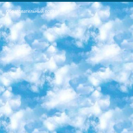
Образовательный портал
РЕСПУБЛИКА УЗБЕКИСТАН МИНИСТРЕРСТВО ДОШКОЛЬНОГО И ШКОЛЬНОГО ОБРАЗОВАНИЯ КОМАНДА в общеобразовательных учреждениях в 2023-2024 учебном году организация и проведение итоговой государственной аттестации обучающихся о Министра дошкольного и школьного образования Республики Узбекистан от 4 марта 2008 года (постановлением Минюста от 20 марта 2008 года № 1778 государственной регистрации) «Итоговое состояние учащихся общего среднего образования на основании положения об утверждении положения об аттестации общего среднего образования выпускной экзамен студентов в образовательных учреждениях в 2023-2024 учебном году В целях организации и прохождения аттестации приказываю: 1. Следующее: перечень предметов, по которым будет проводиться итоговая государственная аттестация и экзамен формы перевода согласно приложению 1; сертификаты международного образца, оценивающие уровень владения иностранными языками перечень согласно приложению 2; 2. Педагогический при специализированных образовательных учреждениях. научно-практический центр квалификации и международной оценки (Д.Давидова) 2024 г. До 25 марта: задания по предметам, по которым будет проводиться итоговая аттестация разработка и утверждение технических условий; итоговая аттестация на основании разработанного предметного задания разработка вопросов по предметам (устно и письменно), экзамен передача; общеобразовательные средние школы и специальные учебные заведения учащиеся выпускных классов школ и интернатов в агентской системе подготовка базы данных экзаменационных материалов и критериев оценки; перевод базы экзаменационных материалов на все языки обучения подать в Республиканский образовательный центр для изготовления; варианты экзаменов на основе разработанных контрольных материалов пусть будут поставлены задачи формирования. 3. Республиканский образовательный центр (Ш.Худайкулов) до 5 апреля 2024 года. до: база данных предоставленных экзаменационных материалов на все языки обучения перевод и экспертиза; для слепых, слабовидящих, глухих, слабослышащих и умственно отсталых детей учащиеся выпускных классов специализированных школ и школ-интернатов база данных экзаменационных материалов на всех преподаваемых языках подготовка критериев оценки; специализированные школы для умственно отсталых детей и технологии для учащихся выпускных классов школ-интернатов разработка соответствующих рекомендаций и критериев проведения ЕГЭ по естествознанию давать задания. 4. Педагогический при специализированных образовательных учреждениях. Научно-практический центр навыков и международной оценки (Д.Давидова), Республика образовательный центр (Худайкулов Ш.) итоговый государственный аттестационный экзамен ориентирован на творческое и логическое мышление при подготовке базы материалов учитывать введение заданий. 5. Следует отметить, что: сертификат государственного образца о знании общеобразовательного предмета и как минимум национальный уровень B1 по предметам на иностранных языках, указанным в Приложении 2. или международно признанный сертификат эквивалентного уровня студенты, изучающие определенный предмет, освобождаются от экзамена; по соответствующим предметам запланирована итоговая государственная аттестация за день до дня, путем жеребьевки Рабочей группой (в письменной форме по предметам, проводимым в форме) из числа сформированных вариантов выбрано 2 варианта; 2 выбранных варианта экзамена анонсированы на официальном сайте министерства и все выпускники по всей стране на основе этих вариантов проводит итоговую государственную аттестацию. 6. Государственное образование учащихся средних общеобразовательных учреждений. знания в соответствии с квалификационными требованиями, которые необходимо приобрести на основании стандартов итоговый (выпускной) контроль для 9 и 11 классов в целях тестирования Экзамены (далее – экзамены) состоят из предметов, перечисленных в приложении 1. будет сделано. 7. Экзамены пройдут с 26 мая по 15 июня 2024 г. (кроме науки физического воспитания). 8. Физическая для учащихся 9 классов общесредних образовательных учреждений. Экзамены по предмету «Образование, квалификация медицина» 1-6 мая 2024 года. сотрудники перевести под присмотр (с отклонениями в физическом или умственном развитии) специализированная школа для детей, школы-интернаты и со сколиозом школы-интернаты санаторного типа для больных детей исключены). 9. Он был слепым, слабовидящим и имел нарушения опорно-двигательного аппарата. экзамены в специализированных школах и интернатах для детей должны проводиться исходя из требований, предъявляемых к общеобразовательным учреждениям (физкультура кроме науки). 10. Специализированная школа для глухих и слабослышащих детей. и экзамены в интернатах и быть реализован в виде письменного теста по математике. 11. Специальность для умственно отсталых детей. Для 9 класса Родной язык и литературное письмо Государственный язык (язык обучения – узбекский). для неклассов) написано Математическое письмо Письменная/устная история Узбекистана Физическое воспитание практично Итоговый контроль Для 11 класса Написание родного языка и литературы (эссе) Математическое письмо Узбекский язык (обучение на узбекском языке) не посещающее общее среднее образование для учреждений)/Образовательное учреждение выбор письменный и устный Иностранный язык письменный/устный Письменная/устная история Узбекистана *По выбору студента:  Химия  Физика  Основы государственного права  География 10 бесплатных образовательных ресурсов - Мы составили подборку онлайн-проектов с интерактивными упражнениями, видеолекциями и статьями. Они помогут вам обрести новые и освежить старые знания бесплатно. 1. «ИНТУИТ» Старейшая образовательная площадка Рунета. Здесь вы найдёте сотни текстовых и видеокурсов на десятки различных тем — от программирования до психологии. Многие курсы подготовлены российскими университетами и крупными международными компаниями вроде Intel и Microsoft. Самостоятельное обучение бесплатное, но желающие могут оплатить услуги персональных наставников. 2. «Смартия» знакомит с актуальными профессиями и подсказывает, как им обучаться. Выбрав заинтересовавшую вас специальность — SMM-специалист, фотограф, веб-дизайнер или другую, — увидите список необходимых для неё умений. Чтобы вы могли освоить их самостоятельно, для каждого умения площадка отображает подборку ссылок на учебные материалы. Хотя «Смартия» ориентируется на русскоязычную аудиторию, часть контента всё же доступна только на английском. 3. «Лекторий Физтеха» Проект Московского физико-технического института (Физтеха). С его помощью вы можете смотреть онлайн серии лекций, записанные на видео в этом вузе. В числе доступных предметов — физика, биология, химия, информационные технологии и другие. К некоторым лекциям администрация ресурса прилагает готовые конспекты, которые можно скачивать в PDF-формате. 4. ITMOcourses Онлайн-площадка Санкт-Петербургского национального исследовательского университета информационных технологий, механики и оптики (ИТМО). Ресурс предоставляет свободный доступ к курсам, разработанным в этом вузе. Каталог материалов разбит на четыре категории: «Оптические системы и технологии», «Приборостроение и робототехника», «Информационные технологии» и «Биотехнологии». Курсы состоят из видеолекций, интерактивных демонстраций и заданий. 5. «КиберЛенинка» Электронная научная библиотека открытого доступа. Каталог площадки регулярно обрастает текстами статей из различных научных изданий. Сгруппированные по журналам и рубрикам публикации можно читать онлайн или скачивать целиком в PDF-формате. Проект нацелен на популяризацию науки за счёт открытого доступа к качественной информации. 6. «ПостНаука» На этом ресурсе публикуют подборки видеолекций, составленные экспертами из разных отраслей и объединённые общими темами. Среди них, к примеру, есть серии «Биоинформатика и геномика», «Культура средневековой Скандинавии» и Cinema Studies о теории кино. Каждая подборка лекций — логически связанная история, рассказанная экспертом от первого лица. Кроме того, на сайте появляются научно-образовательные статьи и тесты на разные темы. 7. «Newочём» Команда проекта «Newочём» отбирает самые интересные тексты из англоязычных СМИ и переводит те из них, за которые голосуют участники сообщества «ВКонтакте». По большей части это научно-популярные статьи. Редакторы придумывают лишь заголовки, в остальном содержание переводов соответствует оригиналам. Полные тексты можно читать прямо в социальной сети. 8. InternetUrok Онлайн-база материалов по основным дисциплинам школьной программы. Информация на сайте структурирована по классам, предметам и темам (урокам). Каждый урок состоит из видеолекций и конспектов. Есть также интерактивные тренажёры и тесты для закрепления пройденного материала. Даже если вы давно окончили школу, возможность повторить программу старших классов всегда может пригодиться. 9. Edutainme Ещё один ресурс об образовании. В отличие от Newtonew, как мне кажется, Edutainme больше ориентируется на представителей индустрии: педагогов, предпринимателей, разработчиков образовательных проектов. Но и любой, кто просто стремится к саморазвитию, найдёт на сайте много полезного и интересного для себя. Например, информацию о новых курсах и образовательных сервисах. 10. Newtonew Онлайн-медиа об образовании и обучении в широком смысле. Авторы Newtonew пишут об инструментах, заведениях, тактиках и стратегиях, которые помогают учить других и получать новые знания самостоятельно. На этой площадке вы найдёте новости, обзоры, аналитические мат