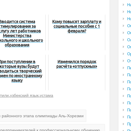
Н
Н
Н
Вводится система
Кому повысят зарплату и
О
стимулирования за
социальные пособия с 1
лугу лет работников
февраля?
О
Министерства
О
кольного и школьного
образования
О
О
О
При поступлении в
Изменился порядок
которые вузы будут
расчёта «отпускных»
П
водиться творческий
П
амен по иностранному
языку
П
П
 тили
,
узбекский язык
,
устама
П
П
П
 районного этапа олимпиады Аль-Хорезми
П
П
 предпринимателей к профессиональному обучению