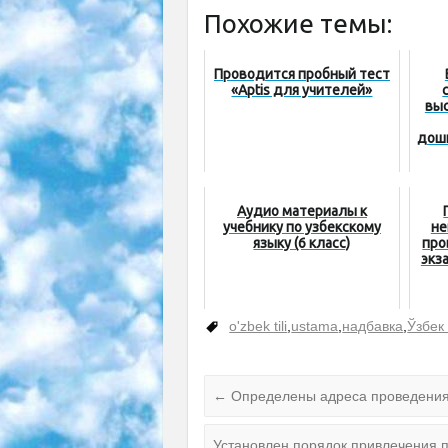
Похожие темы:
Проводится пробный тест
«Aptis для учителей»
выс
дош
Аудио материалы к
учебнику по узбекскому
не
языку (6 класс)
про
экз
o'zbek tili
,
ustama
,
надбавка
,
Ўзбек
←
Определены адреса проведения
Установлен порядок привлечения