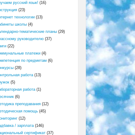
зучаем русский язык!
(16)
нструкция
(23)
нтернет технологии
(13)
абинеты школы
(4)
алендарно-тематические планы
(29)
лассному руководителю
(37)
ниги
(22)
оммунальные платежи
(4)
омпетенция по предметам
(6)
онкурсы
(28)
онтрольная работа
(13)
ружок
(5)
абораторная работа
(1)
есячник
(6)
етодика преподавания
(12)
етодическая помощь
(45)
ониторинг
(12)
адбавка / зарплата
(146)
ациональный сертификат
(37)