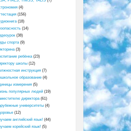
ISA, PIRLS, TIMSS, TALIS
(7)
строномия
(4)
ттестация
(156)
удиокнига
(18)
езопасность
(14)
идеоурок
(38)
иды спорта
(9)
икторина
(3)
оспитание ребёнка
(23)
иректору школы
(12)
олжностная инструкция
(7)
ошкольное образование
(4)
диницы измерения
(5)
изнь популярных людей
(19)
аместителю директора
(61)
арубежные университеты
(4)
доровье
(12)
зучаем английский язык!
(44)
зучаем корейский язык!
(5)