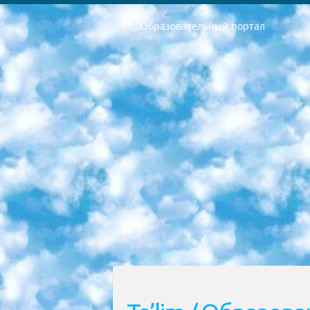
Образовательный портал
РЕСПУБЛИКА УЗБЕКИСТАН МИНИСТРЕРСТВО ДОШКОЛЬНОГО И ШКОЛЬНОГО ОБРАЗОВАНИЯ КОМАНДА в общеобразовательных учреждениях в 2023-2024 учебном году организация и проведение итоговой государственной аттестации обучающихся о Министра дошкольного и школьного образования Республики Узбекистан от 4 марта 2008 года (постановлением Минюста от 20 марта 2008 года № 1778 государственной регистрации) «Итоговое состояние учащихся общего среднего образования на основании положения об утверждении положения об аттестации общего среднего образования выпускной экзамен студентов в образовательных учреждениях в 2023-2024 учебном году В целях организации и прохождения аттестации приказываю: 1. Следующее: перечень предметов, по которым будет проводиться итоговая государственная аттестация и экзамен формы перевода согласно приложению 1; сертификаты международного образца, оценивающие уровень владения иностранными языками перечень согласно приложению 2; 2. Педагогический при специализированных образовательных учреждениях. научно-практический центр квалификации и международной оценки (Д.Давидова) 2024 г. До 25 марта: задания по предметам, по которым будет проводиться итоговая аттестация разработка и утверждение технических условий; итоговая аттестация на основании разработанного предметного задания разработка вопросов по предметам (устно и письменно), экзамен передача; общеобразовательные средние школы и специальные учебные заведения учащиеся выпускных классов школ и интернатов в агентской системе подготовка базы данных экзаменационных материалов и критериев оценки; перевод базы экзаменационных материалов на все языки обучения подать в Республиканский образовательный центр для изготовления; варианты экзаменов на основе разработанных контрольных материалов пусть будут поставлены задачи формирования. 3. Республиканский образовательный центр (Ш.Худайкулов) до 5 апреля 2024 года. до: база данных предоставленных экзаменационных материалов на все языки обучения перевод и экспертиза; для слепых, слабовидящих, глухих, слабослышащих и умственно отсталых детей учащиеся выпускных классов специализированных школ и школ-интернатов база данных экзаменационных материалов на всех преподаваемых языках подготовка критериев оценки; специализированные школы для умственно отсталых детей и технологии для учащихся выпускных классов школ-интернатов разработка соответствующих рекомендаций и критериев проведения ЕГЭ по естествознанию давать задания. 4. Педагогический при специализированных образовательных учреждениях. Научно-практический центр навыков и международной оценки (Д.Давидова), Республи