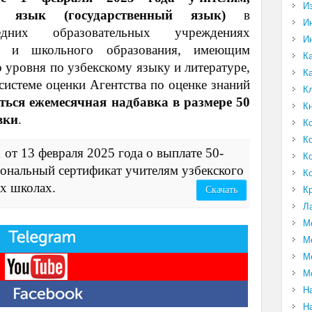
И
 язык (государственный язык)
в
И
едних образовательных учреждениях
И
о и школьного образования, имеющим
К
 уровня по узбекскому языку и литературе,
К
истеме оценки Агентства по оценке знаний
К
ься ежемесячная надбавка в размере 50
К
вки
.
К
К
 13 февраля 2025 года о выплате 50-
К
иональный сертификат учителям узбекского
К
х школах.
К
Скачать
Л
М
М
М
М
Н
Н