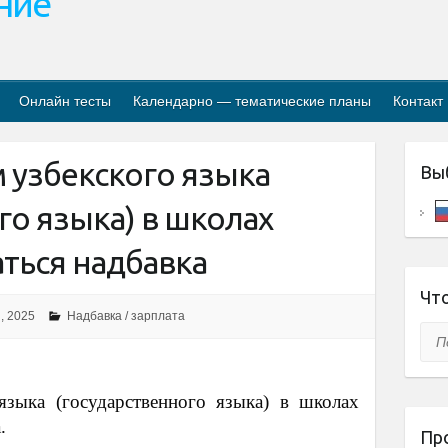
ание
Онлайн тесты
Календарно — тематические планы
Контакт
 узбекского языка
Вы
го языка) в школах
ться надбавка
Что
, 2025
Надбавка / зарплата
Пои
языка (государственного языка) в школах
.
Пр