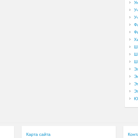
У
У
У
Ф
Ф
Х
Ш
Ш
Ш
Э
Э
Э
Эт
Ю
Карта сайта
Конт