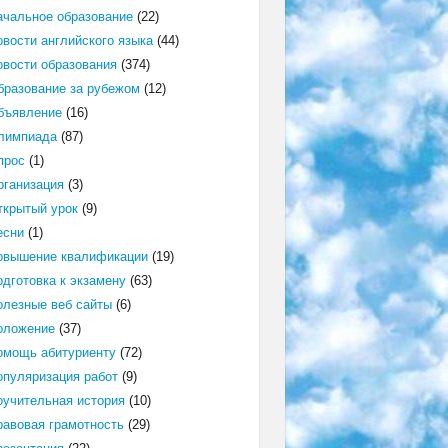
ачальное образование
(22)
овости английского языка
(44)
овости образования
(374)
бразование за рубежом
(12)
бъявление
(16)
лимпиада
(87)
прос
(1)
рганизация
(3)
ткрытый урок
(9)
есни
(1)
овышение квалификации
(19)
одготовка к экзамену
(63)
олезные веб сайты
(6)
оложение
(37)
омощь абитуриенту
(72)
опуляризация работ
(9)
оучительная история
(10)
равовая грамотность
(29)