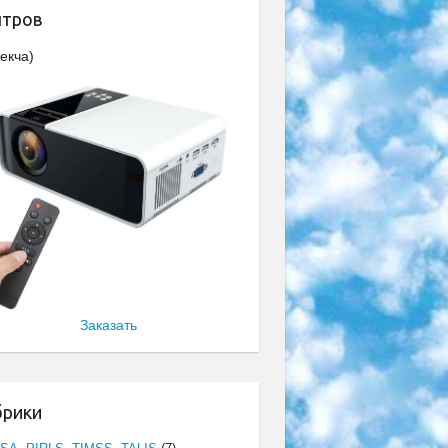
нтров
екча)
Заказать
брики