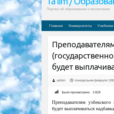
Ta’lim / Образов
Портал об образовании и воспитании
Главная
Университеты
Учебники
Преподавателям
(государственно
будет выплачива
admin
понедельник февраля 10th
Было просмотрено
3 829
Преподавателям узбекского 
будет выплачиваться надбавка