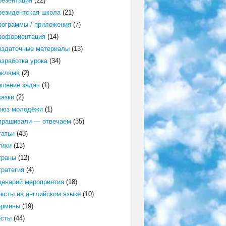
резентация
(22)
резидентская школа
(21)
рограммы / приложения
(7)
рофориентация
(14)
аздаточные материалы
(13)
азработка урока
(34)
еклама
(2)
ешение задач
(1)
казки
(2)
оюз молодёжи
(1)
прашивали — отвечаем
(35)
татьи
(43)
тихи
(13)
траны
(12)
тратегия
(4)
ценарий мероприятия
(18)
ексты на английском языке
(10)
ермины
(19)
есты
(44)