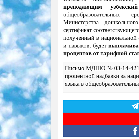
преподающим узбекский
общеобразовательных ср
Министерства дошкольног
сертификат соответствующего
полученный в национальной с
и навыков, будет
выплачиват
процентов от тарифной ста
Письмо МДШО № 03-14-421 от
процентной надбавки за нац
языка в общеобразовательны