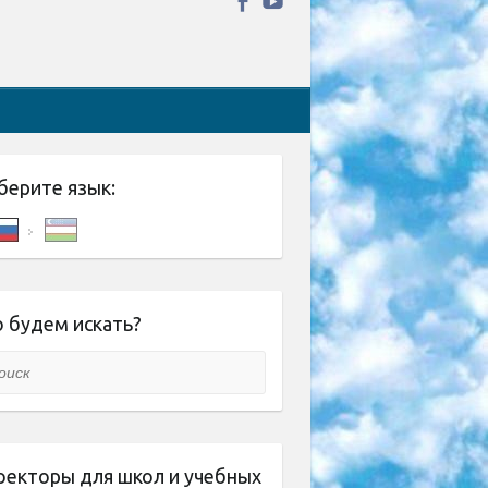
берите язык:
 будем искать?
ск
оекторы для школ и учебных