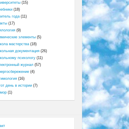
ниверситеты
(15)
чебники
(18)
читель года
(11)
акты
(17)
илология
(9)
имические элементы
(5)
кола мастерства
(18)
кольная документация
(26)
кольному психологу
(11)
лектронный журнал
(57)
нергосбережение
(4)
тимология
(16)
от день в истории
(7)
мор
(1)
акт