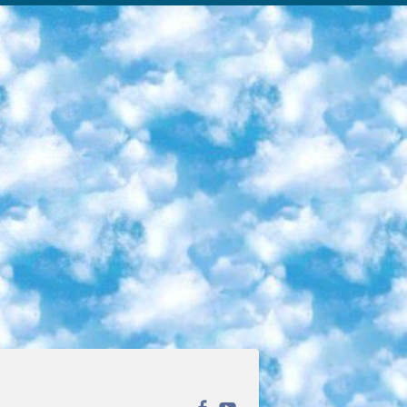
ека открытого доступа. Каталог площадки регулярно обрастает текстами статей из различных научных изданий. Сгруппированные по журналам и рубрикам публикации можно читать онлайн или скачивать целиком в PDF-формате. Проект нацелен на популяризацию науки за счёт открытого доступа к качественной информации. 6. «ПостНаука» На этом ресурсе публикуют подборки видеолекций, составленные экспертами из разных отраслей и объединённые общими темами. Среди них, к примеру, есть серии «Биоинформатика и геномика», «Культура средневековой Скандинавии» и Cinema Studies о теории кино. Каждая подборка лекций — логически связанная история, рассказанная экспертом от первого лица. Кроме того, на сайте появляются научно-образовательные статьи и тесты на разные темы. 7. «Newочём» Команда проекта «Newочём» отбирает самые интересные тексты из англоязычных СМИ и переводит те из них, за которые голосуют участники сообщества «ВКонтакте». По большей части это научно-популярные статьи. Редакторы придумывают лишь заголовки, в остальном содержание переводов соответствует оригиналам. Полные тексты можно читать прямо в социальной сети. 8. InternetUrok Онлайн-база материалов по основным дисциплинам школьной программы. Информация на сайте структурирована по классам, предметам и темам (урокам). Каждый урок состоит из видеолекций и конспектов. Есть также интерактивные тренажёры и тесты для закрепления пройденного материала. Даже если вы давно окончили школу, возможность повторить программу старших классов всегда может пригодиться. 9. Edutainme Ещё один ресурс об образовании. В отличие от Newtonew, как мне кажется, Edutainme больше ориентируется на представителей индустрии: педагогов, предпринимателей, разработчиков образовательных проектов. Но и любой, кто просто стремится к саморазвитию, найдёт на сайте много полезного и интересного для себя. Например, информацию о новых курсах и образовательных сервисах. 10. Newtonew Онлайн-медиа об образовании и обучении в широком смысле. Авторы Newtonew пишут об инструментах, заведениях, тактиках и стратегиях, которые помогают учить других и получать новые знания самостоятельно. На этой площадке вы найдёте новости, обзоры, аналитические мат