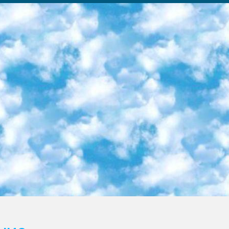
ка образовательный центр (Худайкулов Ш.) итоговый государственный аттестационный экзамен ориентирован на творческое и логическое мышление при подготовке базы материалов учитывать введение заданий. 5. Следует отметить, что: сертификат государственного образца о знании общеобразовательного предмета и как минимум национальный уровень B1 по предметам на иностранных языках, указанным в Приложении 2. или международно признанный сертификат эквивалентного уровня студенты, изучающие определенный предмет, освобождаются от экзамена; по соответствующим предметам запланирована итоговая государственная аттестация за день до дня, путем жеребьевки Рабочей группой (в письменной форме по предметам, проводимым в форме) из числа сформированных вариантов выбрано 2 варианта; 2 выбранных варианта экзамена анонсированы на официальном сайте министерства и все выпускники по всей стране на основе этих вариантов проводит итоговую государственную аттестацию. 6. Государственное образование учащихся средних общеобразовательных учреждений. знания в соответствии с квалификационными требованиями, которые необходимо приобрести на основании стандартов итоговый (выпускной) контроль для 9 и 11 классов в целях тестирования Экзамены (далее – экзамены) состоят из предметов, перечисленных в приложении 1. будет сделано. 7. Экзамены пройдут с 26 мая по 15 июня 2024 г. (кроме науки физического воспитания). 8. Физическая для учащихся 9 классов общесредних образовательных учреждений. Экзамены по предмету «Образование, квалификация медицина» 1-6 мая 2024 года. сотрудники перевести под присмотр (с отклонениями в физическом или умственном развитии) специализированная школа для детей, школы-интернаты и со сколиозом школы-интернаты санаторного типа для больных детей исключены). 9. Он был слепым, слабовидящим и имел нарушения опорно-двигательного аппарата. экзамены в специализированных школах и интернатах для детей должны проводиться исходя из требований, предъявляемых к общеобразовательным учреждениям (физкультура кроме науки). 10. Специализированная школа для глухих и слабослышащих детей. и экзамены в интернатах и быть реализован в виде письменного теста по математике. 11. Специальность для умственно отсталых детей. Для 9 класса Родной язык и литературное письмо Государственный язык (язык обучения – узбекский). для неклассов) написано Математическое письмо Письменная/устная история Узбекистана Физическое воспитание практично Итоговый контроль Для 11 класса Написание родного языка и литературы (эссе) Математическое письмо Узбекский язык (обучение на узбекском языке) не посещающее общее среднее образование для учреждений)/Образовательное учреждение выбор письменный и устный Иностранный язык письменный/устный Письменная/устная история Узбекистана *По выбору студента:  Химия  Физика  Основы государственного права  География 10 бесплатных образовательных ресурсов - Мы составили подборку онлайн-проектов с интерактивными упражнениями, видеолекциями и статьями. Они помогут вам обрести новые и освежить старые знания бесплатно. 1. «ИНТУИТ» Старейшая образовательная площадка Рунета. Здесь вы найдёте сотни текстовых и видеокурсов на десятки различных тем — от программирования до психологии. Многие курсы подготовлены российскими университетами и крупными международными компаниями вроде Intel и Microsoft. Самостоятельное обучение бесплатное, но желающие могут оплатить услуги персональных наставников. 2. «Смартия» знакомит с актуальными профессиями и подсказывает, как им обучаться. Выбрав заинтересовавшую вас специальность — SMM-специалист, фотограф, веб-дизайнер или другую, — увидите список необходимых для неё умений. Чтобы вы могли освоить их самостоятельно, для каждого умения площадка отображает подборку ссылок на учебные материалы. Хотя «Смартия» ориентируется на русскоязычную аудиторию, часть контента всё же доступна только на английском. 3. «Лекторий Физтеха» Проект Московского физико-технического института (Физтеха). С его помощью вы можете смотреть онлайн серии лекций, записанные на видео в этом вузе. В числе доступных предметов — физика, биология, химия, информационные технологии и другие. К некоторым лекциям администрация ресурса прилагает готовые конспекты, которые можно скачивать в PDF-формате. 4. ITMOcourses Онлайн-площадка Санкт-Петербургского национального исследовательского университета информационных технологий, механики и оптики (ИТМО). Ресурс предоставляет свободный доступ к курсам, разработанным в этом вузе. Каталог материалов разбит на четыре категории: «Оптические системы и технологии», «Приборостроение и робототехника», «Информационные технологии» и «Биотехнологии». Курсы состоят из видеолекций, интерактивных демонстраций и заданий. 5. «КиберЛенинка» Электронная научная библиот