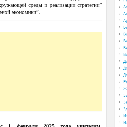
P
кружающей среды и реализации стратегии”
А
леной экономики”.
А
А
Б
В
В
В
В
Д
Д
Д
Е
Ж
З
З
З
И
И
,
с 1 февраля 2025 года учителям,