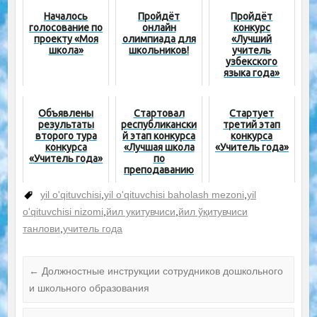
Началось
Пройдёт
Пройдёт
голосование по
онлайн
конкурс
проекту «Моя
олимпиада для
«Лучший
школа»
школьников!
учитель
узбекского
языка года»
Объявлены
Стартовал
Стартует
результаты
республикански
третий этап
второго тура
й этап конкурса
конкурса
конкурса
«Лучшая школа
«Учитель года»
«Учитель года»
по
преподаванию
иностранных
языков»
yil o'qituvchisi
,
yil o'qituvchisi baholash mezoni
,
yil
o'qituvchisi nizomi
,
йил укитувчиси
,
йил ўқитувчиси
танлови
,
учитель года
←
Должностные инструкции сотрудников дошкольного
и школьного образования