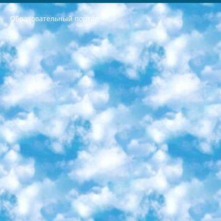
Образовательный портал
РЕСПУБЛИКА УЗБЕКИСТАН МИНИСТРЕРСТВО ДОШКОЛЬНОГО И ШКОЛЬНОГО ОБРАЗОВАНИЯ КОМАНДА в общеобразовательных учреждениях в 2023-2024 учебном году организация и проведение итоговой государственной аттестации обучающихся о Министра дошкольного и школьного образования Республики Узбекистан от 4 марта 2008 года (постановлением Минюста от 20 марта 2008 года № 1778 государственной регистрации) «Итоговое состояние учащихся общего среднего образования на основании положения об утверждении положения об аттестации общего среднего образования выпускной экзамен студентов в образовательных учреждениях в 2023-2024 учебном году В целях организации и прохождения аттестации приказываю: 1. Следующее: перечень предметов, по которым будет проводиться итоговая государственная аттестация и экзамен формы перевода согласно приложению 1; сертификаты международного образца, оценивающие уровень владения иностранными языками перечень согласно приложению 2; 2. Педагогический при специализированных образовательных учреждениях. научно-практический центр квалификации и международной оценки (Д.Давидова) 2024 г. До 25 марта: задания по предметам, по которым будет проводиться итоговая аттестация разработка и утверждение технических условий; итоговая аттестация на основании разработанного предметного задания разработка вопросов по предметам (устно и письменно), экзамен передача; общеобразовательные средние школы и специальные учебные заведения учащиеся выпускных классов школ и интернатов в агентской системе подготовка базы данных экзаменационных материалов и критериев оценки; перевод базы экзаменационных материалов на все языки обучения подать в Республиканский образовательный центр для изготовления; варианты экзаменов на основе разработанных контрольных материалов пусть будут поставлены задачи формирования. 3. Республиканский образовательный центр (Ш.Худайкулов) до 5 апреля 2024 года. до: база данных предоставленных экзаменационных материалов на все языки обучения перевод и экспертиза; для слепых, слабовидящих, глухих, слабослышащих и умственно отсталых детей учащиеся выпускных классов специализированных школ и школ-интернатов база данных экзаменационных материалов на всех преподаваемых языках подготовка критериев оценки; специализированные школы для умственно отсталых детей и технологии для учащихся выпускных классов школ-интернатов разработка соответствующих рекомендаций и критериев проведения ЕГЭ по естествознанию давать задания. 4. Педагогический при специализированных образовательных учреждениях. Научно-практический центр навыков и международной оценки (Д.Давидова), Республика образовательный центр (Худайкулов Ш.) итоговый государственный аттестационный экзамен ориентирован на творческое и логическое мышление при подготовке базы материалов учитывать введение заданий. 5. Следует отметить, что: сертификат государственного образца о знании общеобразовательного предмета и как минимум национальный уровень B1 по предметам на иностранных языках, указанным в Приложении 2. или международно признанный сертификат эквивалентного уровня студенты, изучающие определенный предмет, освобождаются от экзамена; по соответствующим предметам запланирована итоговая государственная аттестация за день до дня, путем жеребьевки Рабочей группой (в письменной форме по предметам, проводимым в форме) из числа сформированных вариантов выбрано 2 варианта; 2 выбранных варианта экзамена анонсированы на официальном сайте министерства и все выпускники по всей стране на основе этих вариантов проводит итоговую государственную аттестацию. 6. Государственное образование учащихся средних общеобразовательных учреждений. знания в соответствии с квалификационными требованиями, которые необходимо приобрести на основании стандартов итоговый (выпускной) контроль для 9 и 11 классов в целях тестирования Экзамены (далее – экзамены) состоят из предметов, перечисленных в приложении 1. будет сделано. 7. Экзамены пройдут с 26 мая по 15 июня 2024 г. (кроме науки физического воспитания). 8. Физическая для учащихся 9 классов общесредних образовательных учреждений. Экзамены по предмету «Образование, квалификация медицина» 1-6 мая 2024 года. сотрудники перевести под присмотр (с отклонениями в физическом или умственном развитии) специализированная школа для детей, школы-интернаты и со сколиозом школы-интернаты санаторного типа для больных детей исключены). 9. Он был слепым, слабовидящим и имел нарушения опорно-двигательного аппарата. экзамены в специализированных школах и интернатах для детей должны проводиться исходя из требований, предъявляемых к общеобразовательным учреждениям (физкультура кроме науки). 10. Специализированная школа для глухих и слабослышащих детей. и экзамены в интернатах и быть реализован в виде письменного теста по математике. 11. Специальность для умственно отсталых детей. Для 9 класса Родной язык и литературное письмо Государственный язык (язык обучения – узбекский). для неклассов) написано Математическое письмо Письменная/устная история Узбекистана Физическое воспитание практично Итоговый контроль Для 11 класса Написание родного языка и литературы (эссе) Математическое письмо Узбекский язык (обучение на узбекском языке) не посещающее общее среднее образование для учреждений)/Образовательное учреждение выбор письменный и устный Иностранный язык письменный/устный Письменная/устная история Узбекистана *По выбору студента:  Химия  Физика  Основы государственного права  География 10 бесплатных образовательных ресурсов - Мы составили подборку онлайн-проектов с интерактивными упражнениями, видеолекциями и статьями. Они помогут вам обрести новые и освежить старые знания бесплатно. 1. «ИНТУИТ» Старейшая образовательная площадка Рунета. Здесь вы найдёте сотни текстовых и видеокурсов на десятки различных тем — от программирования до психологии. Многие курсы подготовлены российскими университетами и крупными международными компаниями вроде Intel и Microsoft. Самостоятельное обучение бесплатное, но желающие могут оплатить услуги персональных наставников. 2. «Смартия» знакомит с актуальными профессиями и подсказывает, как им обучаться. Выбрав заинтересовавшую вас специальность — SMM-специалист, фотограф, веб-дизайнер или другую, — увидите список необходимых для неё умений. Чтобы вы могли освоить их самостоятельно, для каждого умения площадка отображает подборку ссылок на учебные материалы. Хотя «Смартия» ориентируется на русскоязычную аудиторию, часть контента всё же доступна только на английском. 3. «Лекторий Физтеха» Проект Московского физико-технического института (Физтеха). С его помощью вы можете смотреть онлайн серии лекций, записанные на видео в этом вузе. В числе доступных предметов — физика, биология, химия, информационные технологии и другие. К некоторым лекциям администрация ресурса прилагает готовые конспекты, которые можно скачивать в PDF-формате. 4. ITMOcourses Онлайн-площадка Санкт-Петербургского национального исследовательского университета информационных технологий, механики и оптики (ИТМО). Ресурс предоставляет свободный доступ к курсам, разработанным в этом вузе. Каталог материалов разбит на четыре категории: «Оптические системы и технологии», «Приборостроение и робототехника», «Информационные технологии» и «Биотехнологии». Курсы состоят из видеолекций, интерактивных демонстраций и заданий. 5. «КиберЛенинка» Электронная научная библиотека открытого доступа. Каталог площадки регулярно обрастает текстами статей из различных научных изданий. Сгруппированные по журналам и рубрикам публикации можно читать онлайн или скачивать целиком в PDF-формате. Проект нацелен на популяризацию науки за счёт открытого доступа к качественной информации. 6. «ПостНаука» На этом ресурсе публикуют подборки видеолекций, составленные экспертами из разных отраслей и объединённые общими темами. Среди них, к примеру, есть серии «Биоинформатика и геномика», «Культура средневековой Скандинавии» и Cinema Studies о теории кино. Каждая подборка лекций — логически связанная история, рассказанная экспертом от первого лица. Кроме того, на сайте появляются научно-образовательные статьи и тесты на разные темы. 7. «Newочём» Команда проекта «Newочём» отбирает самые интересные тексты из англоязычных СМИ и переводит те из них, за которые голосуют участники сообщества «ВКонтакте». По большей части это научно-популярные статьи. Редакторы придумывают лишь заголовки, в остальном содержание переводов соответствует оригиналам. Полные тексты можно читать прямо в социальной сети. 8. InternetUrok Онлайн-база материалов по основным дисциплинам школьной программы. Информация на сайте структурирована по классам, предметам и темам (урокам). Каждый урок состоит из видеолекций и конспектов. Есть также интерактивные тренажёры и тесты для закрепления пройденного материала. Даже если вы давно окончили школу, возможность повторить программу старших классов всегда может пригодиться. 9. Edutainme Ещё один ресурс об образовании. В отличие от Newtonew, как мне кажется, Edutainme больше ориентируется на представителей индустрии: педагогов, предпринимателей, разработчиков образовательных проектов. Но и любой, кто просто стремится к саморазвитию, найдёт на сайте много полезного и интересного для себя. Например, информацию о новых курсах и образовательных сервисах. 10. Newtonew Онлайн-медиа об образовании и обучении в широком смысле. Авторы Newtonew пишут об инструментах, заведениях, тактиках и стратегиях, которые помогают учить других и получать новые знания самостоятельно. На этой площадке вы найдёте новости, обзоры, аналитические мат