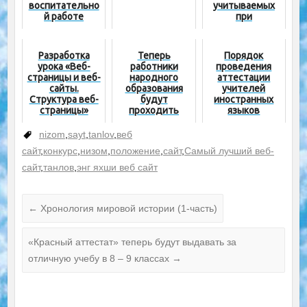
воспитательно
учитываемых
й работе
при
определении
надбавок на
2026-2027
Разработка
Теперь
Порядок
учебный год
урока «Веб-
работники
проведения
страницы и веб-
народного
аттестации
сайты.
образования
учителей
Структура веб-
будут
иностранных
страницы»
проходить
языков
курсы
повышение
nizom
,
sayt
,
tanlov
,
веб
квалификации
сайт
,
конкурс
,
низом
,
положение
,
сайт
,
Самый лучший веб-
не раз в 5 лет, а
каждый год
сайт
,
танлов
,
энг яхши веб сайт
←
Хронология мировой истории (1-часть)
«Красный аттестат» теперь будут выдавать за
отличную учебу в 8 – 9 классах
→