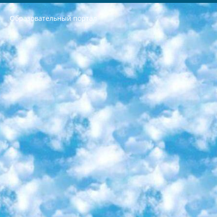
Образовательный портал
РЕСПУБЛИКА УЗБЕКИСТАН МИНИСТРЕРСТВО ДОШКОЛЬНОГО И ШКОЛЬНОГО ОБРАЗОВАНИЯ КОМАНДА в общеобразовательных учреждениях в 2023-2024 учебном году организация и проведение итоговой государственной аттестации обучающихся о Министра дошкольного и школьного образования Республики Узбекистан от 4 марта 2008 года (постановлением Минюста от 20 марта 2008 года № 1778 государственной регистрации) «Итоговое состояние учащихся общего среднего образования на основании положения об утверждении положения об аттестации общего среднего образования выпускной экзамен студентов в образовательных учреждениях в 2023-2024 учебном году В целях организации и прохождения аттестации приказываю: 1. Следующее: перечень предметов, по которым будет проводиться итоговая государственная аттестация и экзамен формы перевода согласно приложению 1; сертификаты международного образца, оценивающие уровень владения иностранными языками перечень согласно приложению 2; 2. Педагогический при специализированных образовательных учреждениях. научно-практический центр квалификации и международной оценки (Д.Давидова) 2024 г. До 25 марта: задания по предметам, по которым будет проводиться итоговая аттестация разработка и утверждение технических условий; итоговая аттестация на основании разработанного предметного задания разработка вопросов по предметам (устно и письменно), экзамен передача; общеобразовательные средние школы и специальные учебные заведения учащиеся выпускных классов школ и интернатов в агентской системе подготовка базы данных экзаменационных материалов и критериев оценки; перевод базы экзаменационных материалов на все языки обучения подать в Республиканский образовательный центр для изготовления; варианты экзаменов на основе разработанных контрольных материалов пусть будут поставлены задачи формирования. 3. Республиканский образовательный центр (Ш.Худайкулов) до 5 апреля 2024 года. до: база данных предоставленных экзаменационных материалов на все языки обучения перевод и экспертиза; для слепых, слабовидящих, глухих, слабослышащих и умственно отсталых детей учащиеся выпускных классов специализированных школ и школ-интернатов база данных экзаменационных материалов на всех преподаваемых языках подготовка критериев оценки; специализированные школы для умственно отсталых детей и технологии для учащихся выпускных классов школ-интернатов разработка соответствующих рекомендаций и критериев проведения ЕГЭ по естествознанию давать задания. 4. Педагогический при специализированных образовательных учреждениях. Научно-практический центр навыков и международной оценки (Д.Давидова), Республика образовательный центр (Худайкулов Ш.) итоговый государственный аттестационный экзамен ориентирован на творческое и логическое мышление при подготовке базы материалов учитывать введение заданий. 5. Следует отметить, что: сертификат государственного образца о знании общеобразовательного предмета и как минимум национальный уровень B1 по предметам на иностранных языках, указанным в Приложении 2. или международно признанный сертификат эквивалентного уровня студенты, изучающие определенный предмет, освобождаются от экзамена; по соответствующим предметам запланирована итоговая государственная аттестация за день до дня, путем жеребьевки Рабочей группой (в письменной форме по предметам, проводимым в форме) из числа сформированных вариантов выбрано 2 варианта; 2 выбранных варианта экзамена анонсированы на официальном сайте министерства и все выпускники по всей стране на основе этих вариантов проводит итоговую государственную аттестацию. 6. Государственное образование учащихся средних общеобразовательных учреждений. знания в соответствии с квалификационными требованиями, которые необходимо приобрести на основании стандартов итоговый (выпускной) контроль для 9 и 11 классов в целях тестирования Экзамены (далее – экзамены) состоят из предметов, перечисленных в приложении 1. будет сделано. 7. Экзамены пройдут с 26 мая по 15 июня 2024 г. (кроме науки физического воспитания). 8. Физическая для учащихся 9 классов общесредних образовательных учреждений. Экзамены по предмету «Образование, квалификация медицина» 1-6 мая 2024 года. сотрудники перевести под присмотр (с отклонениями в физическом или умственном развитии) специализированная школа для детей, школы-интернаты и со сколиозом школы-интернаты санаторного типа для больных детей исключены). 9. Он был слепым, слабовидящим и имел нарушения опорно-двигательного аппарата. экзамены в специализированных школах и интернатах для детей должны проводиться исходя из требований, предъявляемых к общеобразовательным учреждениям (физкультура кроме науки). 10. Специализированная школа для глухих и слабослышащих детей. и экзамены в интернатах и быть реализован в виде письменного теста по математике. 11. Специальность для умственно отсталых детей. Для 9 класса Родной язык и литературное письмо Государственный язык (язык обучения – узбекский). для неклассов) написано Математическое письмо Письменная/устная история Узбекистана Физическое воспитание практично Итоговый контроль Для 11 класса Написание родного языка и литературы (эссе) Математическое письмо Узбекский язык (обучение на узбекском языке) не посещающее общее среднее образование для учреждений)/Образовательное учреждение выбор письменный и устный Иностранный язык письменный/устный Письменная/устная история Узбекистана *По выбору студента:  Химия  Физика  Основы государственного права  География 10 бесплатных образовательных ресурсов - Мы составили подборку онлайн-проектов с интерактивными упражнениями, видеолекциями и статьями. Они помогут вам обрести новые и освежить старые знания бесплатно. 1. «ИНТУИТ» Старейшая образовательная площадка Рунета. Здесь вы найдёте сотни текстовых и видеокурсов на десятки различных тем — от программирования до психологии. Многие курсы подготовлены российскими университетами и крупными международными компаниями вроде Intel и Microsoft. Самостоятельное обучение бесплатное, но желающие могут оплатить услуги персональных наставников. 2. «Смартия» знакомит с актуальными профессиями и подсказывает, как им обучаться. Выбрав заинтересовавшую вас специальность — SMM-специалист, фотограф, веб-дизайнер или другую, — увидите список необходимых для неё умений. Чтобы вы могли освоить их самостоятельно, для каждого умения площадка отображает подборку ссылок на учебные материалы. Хотя «Смартия» ориентируется на русскоязычную аудиторию, часть контента всё же доступна только на английском. 3. «Лекторий Физтеха» Проект Московского физико-технического института (Физтеха). С его помощью вы можете смотреть онлайн серии лекций, записанные на видео в этом вузе. В числе доступных предметов — физика, биология, химия, информационные технологии и другие. К некоторым лекциям администрация ресурса прилагает готовые конспекты, которые можно скачивать в PDF-формате. 4. ITMOcourses Онлайн-площадка Санкт-Петербургского национального исследовательского университета информационных технологий, механики и оптики (ИТМО). Ресурс предоставляет свободный доступ к курсам, разработанным в этом вузе. Каталог материалов разбит на четыре категории: «Оптические системы и технологии», «Приборостроение и робототехника», «Информационные технологии» и «Биотехнологии». Курсы состоят из видеолекций, интерактивных демонстраций и заданий. 5. «КиберЛенинка» Электронная научная библиотека открытого доступа. Каталог площадки регулярно обрастает текстами статей из различных научных изданий. Сгруппированные по журналам и рубрикам публикации можно читать онлайн или скачивать целиком в PDF-формате. Проект нацелен на популяризацию науки за счёт открытого доступа к качественной информации. 6. «ПостНаука» На этом ресурсе публикуют подборки видеолекций, составленные экспертами из разных отраслей и объединённые общими темами. Среди них, к примеру, есть серии «Биоинформатика и геномика», «Культура средневековой Скандинавии» и Cinema Studies о теории кино. Каждая подборка лекций — логически связанная история, рассказанная экспертом от первого лица. Кроме того, на сайте появляются научно-образовательные статьи и тесты на разные темы. 7. «Newочём» Команда проекта «Newочём» отбирает самые интересные тексты из англоязычных СМИ и переводит те из них, за которые голосуют участники сообщества «ВКонтакте». По большей части это научно-популярные статьи. Редакторы придумывают лишь заголовки, в остальном содержание переводов соответствует оригиналам. Полные тексты можно читать прямо в социальной сети. 8. InternetUrok Онлайн-база материалов по основным дисциплинам школьной программы. Информация на сайте структурирована по классам, предметам и темам (урокам). Каждый урок состоит из видеолекций и конспектов. Есть также интерактивные тренажёры и тесты для закрепления пройденного материала. Даже если вы давно окончили школу, возможность повторить программу старших классов всегда может пригодиться. 9. Edutainme Ещё один ресурс об образовании. В отличие от Newtonew, как мне кажется, Edutainme больше ориентируется на представителей индустрии: педагогов, предпринимателей, разработчиков образовательных проектов. Но и любой, кто просто стремится к саморазвитию, найдёт на сайте много полезного и интересного для себя. Например, информацию о новых курсах и образовательных сервисах. 10. Newtonew Онлайн-медиа об образовании и обучении в широком смысле. Авторы Newtonew пишут об инструментах, заведениях, тактиках и стратегиях, которые помогают учить других и получать новые знания самостоятельно. На этой площадке вы найдёте новости, обзоры, аналитические мат