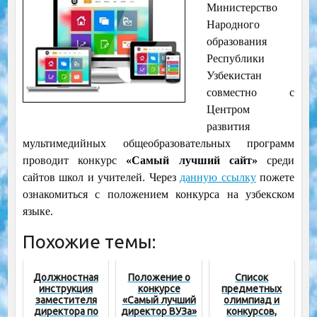
Министерство
Народного
образования
Республики
Узбекистан
совместно с
Центром
развития
мультимедийных общеобразовательных программ
проводит конкурс
«Самый лучший сайт»
среди
сайтов школ и учителей. Через
данную ссылку
пожете
ознакомиться с положением конкурса на узбекском
языке.
Похожие темы:
Должностная
Положение о
Список
инструкция
конкурсе
предметных
заместителя
«Самый лучший
олимпиад и
директора по
директор ВУЗа»
конкурсов,