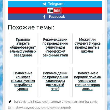
Похожие темы:
Правила
Рекомендации
Может ли
этикета
по проведению
студент 3 курса
общеобразоват
олимпиады
преподавать в
ельных учебных
(городской/
школе?
заведений
районный этап)
Положение
Рекомендации
Положение о
конкурса
по проведению
порядке приема
«Самая лучшая
олимпиады
учащихся в
разработка
(школьный
специализиров
урока»
этап)
анны...
ba'zaviy ta'rif stavkasi
,
nizom
,
o'qituvchilarning ba'zaviy
ta'rif stavkasi
,
низом
,
приложение
,
тариф