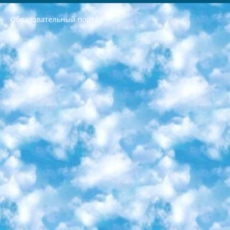
Образовательный портал
РЕСПУБЛИКА УЗБЕКИСТАН МИНИСТРЕРСТВО ДОШКОЛЬНОГО И ШКОЛЬНОГО ОБРАЗОВАНИЯ КОМАНДА в общеобразовательных учреждениях в 2023-2024 учебном году организация и проведение итоговой государственной аттестации обучающихся о Министра дошкольного и школьного образования Республики Узбекистан от 4 марта 2008 года (постановлением Минюста от 20 марта 2008 года № 1778 государственной регистрации) «Итоговое состояние учащихся общего среднего образования на основании положения об утверждении положения об аттестации общего среднего образования выпускной экзамен студентов в образовательных учреждениях в 2023-2024 учебном году В целях организации и прохождения аттестации приказываю: 1. Следующее: перечень предметов, по которым будет проводиться итоговая государственная аттестация и экзамен формы перевода согласно приложению 1; сертификаты международного образца, оценивающие уровень владения иностранными языками перечень согласно приложению 2; 2. Педагогический при специализированных образовательных учреждениях. научно-практический центр квалификации и международной оценки (Д.Давидова) 2024 г. До 25 марта: задания по предметам, по которым будет проводиться итоговая аттестация разработка и утверждение технических условий; итоговая аттестация на основании разработанного предметного задания разработка вопросов по предметам (устно и письменно), экзамен передача; общеобразовательные средние школы и специальные учебные заведения учащиеся выпускных классов школ и интернатов в агентской системе подготовка базы данных экзаменационных материалов и критериев оценки; перевод базы экзаменационных материалов на все языки обучения подать в Республиканский образовательный центр для изготовления; варианты экзаменов на основе разработанных контрольных материалов пусть будут поставлены задачи формирования. 3. Республиканский образовательный центр (Ш.Худайкулов) до 5 апреля 2024 года. до: база данных предоставленных экзаменационных материалов на все языки обучения перевод и экспертиза; для слепых, слабовидящих, глухих, слабослышащих и умственно отсталых детей учащиеся выпускных классов специализированных школ и школ-интернатов база данных экзаменационных материалов на всех преподаваемых языках подготовка критериев оценки; специализированные школы для умственно отсталых детей и технологии для учащихся выпускных классов школ-интернатов разработка соответствующих рекомендаций и критериев проведения ЕГЭ по естествознанию давать задания. 4. Педагогический при специализированных образовательных учреждениях. Научно-практический центр навыков и международной оценки (Д.Давидова), Республика образовательный центр (Худайкулов Ш.) итоговый государственный аттестационный экзамен ориентирован на творческое и логическое мышление при подготовке базы материалов учитывать введение заданий. 5. Следует отметить, что: сертификат государственного образца о знании общеобразовательного предмета и как минимум национальный уровень B1 по предметам на иностранных языках, указанным в Приложении 2. или международно признанный сертификат эквивалентного уровня студенты, изучающие определенный предмет, освобождаются от экзамена; по соответствующим предметам запланирована итоговая государственная аттестация за день до дня, путем жеребьевки Рабочей группой (в письменной форме по предметам, проводимым в форме) из числа сформированных вариантов выбрано 2 варианта; 2 выбранных варианта экзамена анонсированы на официальном сайте министерства и все выпускники по всей стране на основе этих вариантов проводит итоговую государственную аттестацию. 6. Государственное образование учащихся средних общеобразовательных учреждений. знания в соответствии с квалификационными требованиями, которые необходимо приобрести на основании стандартов итоговый (выпускной) контроль для 9 и 11 классов в целях тестирования Экзамены (далее – экзамены) состоят из предметов, перечисленных в приложении 1. будет сделано. 7. Экзамены пройдут с 26 мая по 15 июня 2024 г. (кроме науки физического воспитания). 8. Физическая для учащихся 9 классов общесредних образовательных учреждений. Экзамены по предмету «Образование, квалификация медицина» 1-6 мая 2024 года. сотрудники перевести под присмотр (с отклонениями в физическом или умственном развитии) специализированная школа для детей, школы-интернаты и со сколиозом школы-интернаты санаторного типа для больных детей исключены). 9. Он был слепым, слабовидящим и имел нарушения опорно-двигательного аппарата. экзамены в специализированных школах и интернатах для детей должны проводиться исходя из требований, предъявляемых к общеобразовательным учреждениям (физкультура кроме науки). 10. Специализированная школа для глухих и слабослышащих детей. и экзамены в интернатах и быть реализован в виде письменного теста по математике. 11. Специальность для умственно отсталых детей. Для 9 класса Родной язык и литературное письмо Государственный язык (язык обучения – узбекский). для неклассов) написано Математическое письмо Письменная/устная история Узбекистана Физическое воспитание практично Итоговый контроль Для 11 класса Написание родного языка и литературы (эссе) Математическое письмо Узбекский язык (обучение на узбекском языке) не посещающее общее среднее образование для учреждений)/Образовательное учреждение выбор письменный и устный Иностранный язык письменный/устный Письменная/устная история Узбекистана *По выбору студента:  Химия  Физика  Основы государственного права  География 10 бесплатных образовательных ресурсов - Мы составили подборку онлайн-проектов с интерактивными упражнениями, видеолекциями и статьями. Они помогут вам обрести новые и освежить старые знания бесплатно. 1. «ИНТУИТ» Старейшая образовательная площадка Рунета. Здесь вы найдёте сотни текстовых и видеокурсов на десятки различных тем — от программирования до психологии. Многие курсы подготовлены российскими университетами и крупными международными компаниями вроде Intel и Microsoft. Самостоятельное обучение бесплатное, но желающие могут оплатить услуги персональных наставников. 2. «Смартия» знакомит с актуальными профессиями и подсказывает, как им обучаться. Выбрав заинтересовавшую вас специальность — SMM-специалист, фотограф, веб-дизайнер или другую, — увидите список необходимых для неё умений. Чтобы вы могли освоить их самостоятельно, для каждого умения площадка отображает подборку ссылок на учебные материалы. Хотя «Смартия» ориентируется на русскоязычную аудиторию, часть контента всё же доступна только на английском. 3. «Лекторий Физтеха» Проект Московского физико-технического института (Физтеха). С его помощью вы можете смотреть онлайн серии лекций, записанные на видео в этом вузе. В числе доступных предметов — физика, биология, химия, информационные технологии и другие. К некоторым лекциям администрация ресурса прилагает готовые конспекты, которые можно скачивать в PDF-формате. 4. ITMOcourses Онлайн-площадка Санкт-Петербургского национального исследовательского университета информационных технологий, механики и оптики (ИТМО). Ресурс предоставляет свободный доступ к курсам, разработанным в этом вузе. Каталог материалов разбит на четыре категории: «Оптические системы и технологии», «Приборостроение и робототехника», «Информационные технологии» и «Биотехнологии». Курсы состоят из видеолекций, интерактивных демонстраций и заданий. 5. «КиберЛенинка» Электронная научная библиотека открытого доступа. Каталог площадки регулярно обрастает текстами статей из различных научных изданий. Сгруппированные по журналам и рубрикам публикации можно читать онлайн или скачивать целиком в PDF-формате. Проект нацелен на популяризацию науки за счёт открытого доступа к качественной информации. 6. «ПостНаука» На этом ресурсе публикуют подборки видеолекций, составленные экспертами из разных отраслей и объединённые общими темами. Среди них, к примеру, есть серии «Биоинформатика и геномика», «Культура средневековой Скандинавии» и Cinema Studies о теории кино. Каждая подборка лекций — логически связанная история, рассказанная экспертом от первого лица. Кроме того, на сайте появляются научно-образовательные статьи и тесты на разные темы. 7. «Newочём» Команда проекта «Newочём» отбирает самые интересные тексты из англоязычных СМИ и переводит те из них, за которые голосуют участники сообщества «ВКонтакте». По большей части это научно-популярные статьи. Редакторы придумывают лишь заголовки, в остальном содержание переводов соответствует оригиналам. Полные тексты можно читать прямо в социальной сети. 8. InternetUrok Онлайн-база материалов по основным дисциплинам школьной программы. Информация на сайте структурирована по классам, предметам и темам (урокам). Каждый урок состоит из видеолекций и конспектов. Есть также интерактивные тренажёры и тесты для закрепления пройденного материала. Даже если вы давно окончили школу, возможность повторить программу старших классов всегда может пригодиться. 9. Edutainme Ещё один ресурс об образовании. В отличие от Newtonew, как мне кажется, Edutainme больше ориентируется на представителей индустрии: педагогов, предпринимателей, разработчиков образовательных проектов. Но и любой, кто просто стремится к саморазвитию, найдёт на сайте много полезного и интересного для себя. Например, информацию о новых курсах и образовательных сервисах. 10. Newtonew Онлайн-медиа об образовании и обучении в широком смысле. Авторы Newtonew пишут об инструментах, заведениях, тактиках и стратегиях, которые помогают учить других и получать новые знания самостоятельно. На этой площадке вы найдёте новости, обзоры, аналитические мат