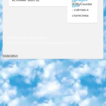
© Все права защищены
РЕСПУБЛИКА УЗБЕКИСТАН МИНИСТРЕРСТВО ДОШКОЛЬНОГО И ШКОЛЬНОГО ОБРАЗОВАНИЯ КОМАНДА в общеобразовательных учреждениях в 2023-2024 учебном году организация и проведение итоговой государственной аттестации обучающихся о Министра дошкольного и школьного образования Республики Узбекистан от 4 марта 2008 года (постановлением Минюста от 20 марта 2008 года № 1778 государственной регистрации) «Итоговое состояние учащихся общего среднего образования на основании положения об утверждении положения об аттестации общего среднего образования выпускной экзамен студентов в образовательных учреждениях в 2023-2024 учебном году В целях организации и прохождения аттестации приказываю: 1. Следующее: перечень предметов, по которым будет проводиться итоговая государственная аттестация и экзамен формы перевода согласно приложению 1; сертификаты международного образца, оценивающие уровень владения иностранными языками перечень согласно приложению 2; 2. Педагогический при специализированных образовательных учреждениях. научно-практический центр квалификации и международной оценки (Д.Давидова) 2024 г. До 25 марта: задания по предметам, по которым будет проводиться итоговая аттестация разработка и утверждение технических условий; итоговая аттестация на основании разработанного предметного задания разработка вопросов по предметам (устно и письменно), экзамен передача; общеобразовательные средние школы и специальные учебные заведения учащиеся выпускных классов школ и интернатов в агентской системе подготовка базы данных экзаменационных материалов и критериев оценки; перевод базы экзаменационных материалов на все языки обучения подать в Республиканский образовательный центр для изготовления; варианты экзаменов на основе разработанных контрольных материалов пусть будут поставлены задачи формирования. 3. Республиканский образовательный центр (Ш.Худайкулов) до 5 апреля 2024 года. до: база данных предоставленных экзаменационных материалов на все языки обучения перевод и экспертиза; для слепых, слабовидящих, глухих, слабослышащих и умственно отсталых детей учащиеся выпускных классов специализированных школ и школ-интернатов база данных экзаменационных материалов на всех преподаваемых языках подготовка критериев оценки; специализированные школы для умственно отсталых детей и технологии для учащихся выпускных классов школ-интернатов разработка соответствующих рекомендаций и критериев проведения ЕГЭ по естествознанию давать задания. 4. Педагогический при специализированных образовательных учреждениях. Научно-практический центр навыков и международной оценки (Д.Давидова), Республика образовательный центр (Худайкулов Ш.) итоговый государственный аттестационный экзамен ориентирован на творческое и логическое мышление при подготовке базы материалов учитывать введение заданий. 5. Следует отметить, что: сертификат государственного образца о знании общеобразовательного предмета и как минимум национальный уровень B1 по предметам на иностранных языках, указанным в Приложении 2. или международно признанный сертификат эквивалентного уровня студенты, изучающие определенный предмет, освобождаются от экзамена; по соответствующим предметам запланирована итоговая государственная аттестация за день до дня, путем жеребьевки Рабочей группой (в письменной форме по предметам, проводимым в форме) из числа сформированных вариантов выбрано 2 варианта; 2 выбранных варианта экзамена анонсированы на официальном сайте министерства и все выпускники по всей стране на основе этих вариантов проводит итоговую государственную аттестацию. 6. Государственное образование учащихся средних общеобразовательных учреждений. знания в соответствии с квалификационными требованиями, которые необходимо приобрести на основании стандартов итоговый (выпускной) контроль для 9 и 11 классов в целях тестирования Экзамены (далее – экзамены) состоят из предметов, перечисленных в приложении 1. будет сделано. 7. Экзамены пройдут с 26 мая по 15 июня 2024 г. (кроме науки физического воспитания). 8. Физическая для учащихся 9 классов общесредних образовательных учреждений. Экзамены по предмету «Образование, квалификация медицина» 1-6 мая 2024 года. сотрудники перевести под присмотр (с отклонениями в физическом или умственном развитии) специализированная школа для детей, школы-интернаты и со сколиозом школы-интернаты санаторного типа для больных детей исключены). 9. Он был слепым, слабовидящим и имел нарушения опорно-двигательного аппарата. экзамены в специализированных школах и интернатах для детей должны проводиться исходя из требований, предъявляемых к общеобразовательным учреждениям (физкультура кроме науки). 10. Специализированная школа для глухих и слабослышащих детей. и экзамены в интернатах и быть реализован в виде письменного теста по математике. 11. Специальность для умственно отсталых детей. Для 9 класса Родной язык и литературное письмо Государственный язык (язык обучения – узбекский). для неклассов) написано Математическое письмо Письменная/устная история Узбекистана Физическое воспитание практично Итоговый контроль Для 11 класса Написание родного языка и литературы (эссе) Математическое письмо Узбекский язык (обучение на узбекском языке) не посещающее общее среднее образование для учреждений)/Образовательное учреждение выбор письменный и устный Иностранный язык письменный/устный Письменная/устная история Узбекистана *По выбору студента:  Химия  Физика  Основы государственного права  География 10 бесплатных образовательных ресурсов - Мы составили подборку онлайн-проектов с интерактивными упражнениями, видеолекциями и статьями. Они помогут вам обрести новые и освежить старые знания бесплатно. 1. «ИНТУИТ» Старейшая образовательная площадка Рунета. Здесь вы найдёте сотни текстовых и видеокурсов на десятки различных тем — от программирования до психологии. Многие курсы подготовлены российскими университетами и крупными международными компаниями вроде Intel и Microsoft. Самостоятельное обучение бесплатное, но желающие могут оплатить услуги персональных наставников. 2. «Смартия» знакомит с актуальными профессиями и подсказывает, как им обучаться. Выбрав заинтересовавшую вас специальность — SMM-специалист, фотограф, веб-дизайнер или другую, — увидите список необходимых для неё умений. Чтобы вы могли освоить их самостоятельно, для каждого умения площадка отображает подборку ссылок на учебные материалы. Хотя «Смартия» ориентируется на русскоязычную аудиторию, часть контента всё же доступна только на английском. 3. «Лекторий Физтеха» Проект Московского физико-технического института (Физтеха). С его помощью вы можете смотреть онлайн серии лекций, записанные на видео в этом вузе. В числе доступных предметов — физика, биология, химия, информационные технологии и другие. К некоторым лекциям администрация ресурса прилагает готовые конспекты, которые можно скачивать в PDF-формате. 4. ITMOcourses Онлайн-площадка Санкт-Петербургского национального исследовательского университета информационных технологий, механики и оптики (ИТМО). Ресурс предоставляет свободный доступ к курсам, разработанным в этом вузе. Каталог материалов разбит на четыре категории: «Оптические системы и технологии», «Приборостроение и робототехника», «Информационные технологии» и «Биотехнологии». Курсы состоят из видеолекций, интерактивных демонстраций и заданий. 5. «КиберЛенинка» Электронная научная библиотека открытого доступа. Каталог площадки регулярно обрастает текстами статей из различных научных изданий. Сгруппированные по журналам и рубрикам публикации можно читать онлайн или скачивать целиком в PDF-формате. Проект нацелен на популяризацию науки за счёт открытого доступа к качественной информации. 6. «ПостНаука» На этом ресурсе публикуют подборки видеолекций, составленные экспертами из разных отраслей и объединённые общими темами. Среди них, к примеру, есть серии «Биоинформатика и геномика», «Культура средневековой Скандинавии» и Cinema Studies о теории кино. Каждая подборка лекций — логически связанная история, рассказанная экспертом от первого лица. Кроме того, на сайте появляются научно-образовательные статьи и тесты на разные темы. 7. «Newочём» Команда проекта «Newочём» отбирает самые интересные тексты из англоязычных СМИ и переводит те из них, за которые голосуют участники сообщества «ВКонтакте». По большей части это научно-популярные статьи. Редакторы придумывают лишь заголовки, в остальном содержание переводов соответствует оригиналам. Полные тексты можно читать прямо в социальной сети. 8. InternetUrok Онлайн-база материалов по основным дисциплинам школьной программы. Информация на сайте структурирована по классам, предметам и темам (урокам). Каждый урок состоит из видеолекций и конспектов. Есть также интерактивные тренажёры и тесты для закрепления пройденного материала. Даже если вы давно окончили школу, возможность повторить программу старших классов всегда может пригодиться. 9. Edutainme Ещё один ресурс об образовании. В отличие от Newtonew, как мне кажется, Edutainme больше ориентируется на представителей индустрии: педагогов, предпринимателей, разработчиков образовательных проектов. Но и любой, кто просто стремится к саморазвитию, найдёт на сайте много полезного и интересного для себя. Например, информацию о новых курсах и образовательных сервисах. 10. Newtonew Онлайн-медиа об образовании и обучении в широком смысле. Авторы Newtonew пишут об инструментах, заведениях, тактиках и стратегиях, которые помогают учить других и получать новые знания самостоятельно. На этой площадке вы найдёте новости, обзоры, аналитические мате
55863853