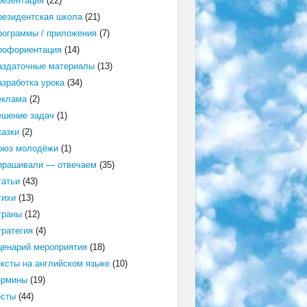
резентация
(22)
резидентская школа
(21)
рограммы / приложения
(7)
рофориентация
(14)
аздаточные материалы
(13)
азработка урока
(34)
еклама
(2)
ешение задач
(1)
казки
(2)
оюз молодёжи
(1)
прашивали — отвечаем
(35)
татьи
(43)
тихи
(13)
траны
(12)
тратегия
(4)
ценарий мероприятия
(18)
ексты на английском языке
(10)
ермины
(19)
есты
(44)