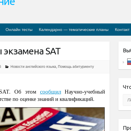
ание
Онлайн тесты
Календарно — тематические планы
Контакт
 экзамена SAT
Вы
6
Новости английского языка
,
Помощь абитуриенту
Что
 SAT. Об этом
сообщил
Научно-учебный
Пои
тстве по оценке знаний и квалификаций.
Пр