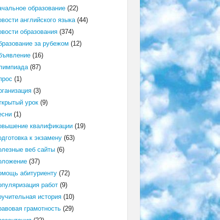
ачальное образование
(22)
овости английского языка
(44)
овости образования
(374)
бразование за рубежом
(12)
бъявление
(16)
лимпиада
(87)
прос
(1)
рганизация
(3)
ткрытый урок
(9)
есни
(1)
овышение квалификации
(19)
одготовка к экзамену
(63)
олезные веб сайты
(6)
оложение
(37)
омощь абитуриенту
(72)
опуляризация работ
(9)
оучительная история
(10)
равовая грамотность
(29)