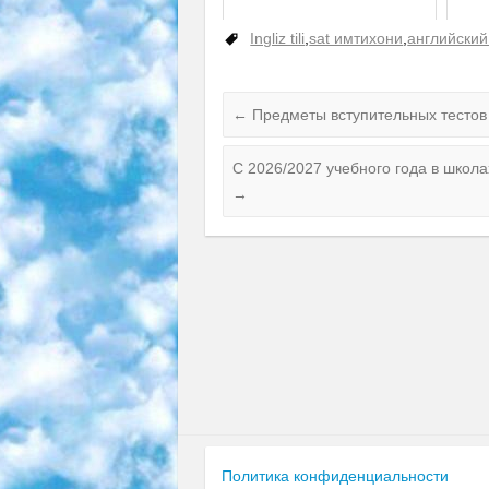
Ingliz tili
,
sat имтихони
,
английский
←
Предметы вступительных тестов 
С 2026/2027 учебного года в школ
→
Политика конфиденциальности