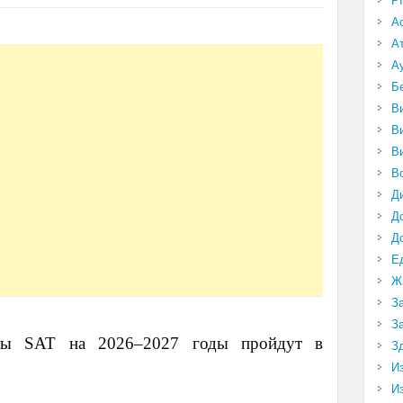
P
А
А
А
Б
В
В
В
В
Д
Д
Д
Е
Ж
З
З
ены SAT на 2026–2027 годы пройдут в
З
И
И