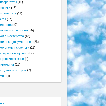
ниверситеты
(15)
чебники
(18)
читель года
(11)
акты
(17)
илология
(9)
имические элементы
(5)
кола мастерства
(18)
кольная документация
(26)
кольному психологу
(11)
лектронный журнал
(57)
нергосбережение
(4)
тимология
(16)
от день в истории
(7)
мор
(1)
акт