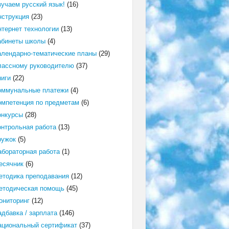
зучаем русский язык!
(16)
нструкция
(23)
нтернет технологии
(13)
абинеты школы
(4)
алендарно-тематические планы
(29)
лассному руководителю
(37)
ниги
(22)
оммунальные платежи
(4)
омпетенция по предметам
(6)
онкурсы
(28)
онтрольная работа
(13)
ружок
(5)
абораторная работа
(1)
есячник
(6)
етодика преподавания
(12)
етодическая помощь
(45)
ониторинг
(12)
адбавка / зарплата
(146)
ациональный сертификат
(37)