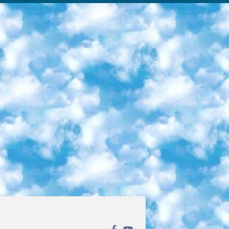
ека открытого доступа. Каталог площадки регулярно обрастает текстами статей из различных научных изданий. Сгруппированные по журналам и рубрикам публикации можно читать онлайн или скачивать целиком в PDF-формате. Проект нацелен на популяризацию науки за счёт открытого доступа к качественной информации. 6. «ПостНаука» На этом ресурсе публикуют подборки видеолекций, составленные экспертами из разных отраслей и объединённые общими темами. Среди них, к примеру, есть серии «Биоинформатика и геномика», «Культура средневековой Скандинавии» и Cinema Studies о теории кино. Каждая подборка лекций — логически связанная история, рассказанная экспертом от первого лица. Кроме того, на сайте появляются научно-образовательные статьи и тесты на разные темы. 7. «Newочём» Команда проекта «Newочём» отбирает самые интересные тексты из англоязычных СМИ и переводит те из них, за которые голосуют участники сообщества «ВКонтакте». По большей части это научно-популярные статьи. Редакторы придумывают лишь заголовки, в остальном содержание переводов соответствует оригиналам. Полные тексты можно читать прямо в социальной сети. 8. InternetUrok Онлайн-база материалов по основным дисциплинам школьной программы. Информация на сайте структурирована по классам, предметам и темам (урокам). Каждый урок состоит из видеолекций и конспектов. Есть также интерактивные тренажёры и тесты для закрепления пройденного материала. Даже если вы давно окончили школу, возможность повторить программу старших классов всегда может пригодиться. 9. Edutainme Ещё один ресурс об образовании. В отличие от Newtonew, как мне кажется, Edutainme больше ориентируется на представителей индустрии: педагогов, предпринимателей, разработчиков образовательных проектов. Но и любой, кто просто стремится к саморазвитию, найдёт на сайте много полезного и интересного для себя. Например, информацию о новых курсах и образовательных сервисах. 10. Newtonew Онлайн-медиа об образовании и обучении в широком смысле. Авторы Newtonew пишут об инструментах, заведениях, тактиках и стратегиях, которые помогают учить других и получать новые знания самостоятельно. На этой площадке вы найдёте новости, обзоры, аналитические мат