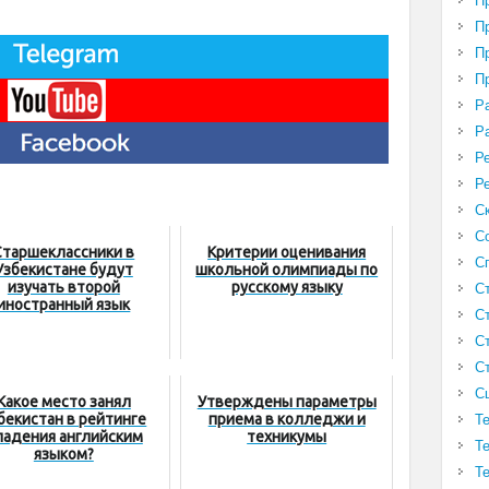
П
П
П
П
Р
Р
Р
Р
С
С
Старшеклассники в
Критерии оценивания
С
Узбекистане будут
школьной олимпиады по
изучать второй
русскому языку
С
иностранный язык
С
С
С
С
Какое место занял
Утверждены параметры
бекистан в рейтинге
приема в колледжи и
Т
ладения английским
техникумы
Т
языком?
Т