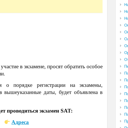
Н
Н
Н
О
О
О
О
О
О
частие в экзамене, просят обратить особое
П
ии.
П
П
я о порядке регистрации на экзамены,
П
в вышеуказанные даты, будет объявлена в
П
П
П
дет проводиться экзамен SAT:
П
П
Адреса