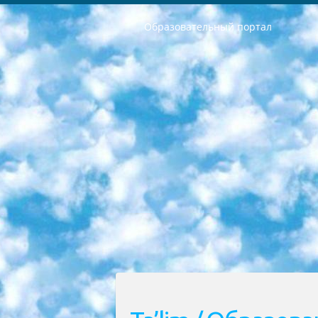
Образовательный портал
РЕСПУБЛИКА УЗБЕКИСТАН МИНИСТРЕРСТВО ДОШКОЛЬНОГО И ШКОЛЬНОГО ОБРАЗОВАНИЯ КОМАНДА в общеобразовательных учреждениях в 2023-2024 учебном году организация и проведение итоговой государственной аттестации обучающихся о Министра дошкольного и школьного образования Республики Узбекистан от 4 марта 2008 года (постановлением Минюста от 20 марта 2008 года № 1778 государственной регистрации) «Итоговое состояние учащихся общего среднего образования на основании положения об утверждении положения об аттестации общего среднего образования выпускной экзамен студентов в образовательных учреждениях в 2023-2024 учебном году В целях организации и прохождения аттестации приказываю: 1. Следующее: перечень предметов, по которым будет проводиться итоговая государственная аттестация и экзамен формы перевода согласно приложению 1; сертификаты международного образца, оценивающие уровень владения иностранными языками перечень согласно приложению 2; 2. Педагогический при специализированных образовательных учреждениях. научно-практический центр квалификации и международной оценки (Д.Давидова) 2024 г. До 25 марта: задания по предметам, по которым будет проводиться итоговая аттестация разработка и утверждение технических условий; итоговая аттестация на основании разработанного предметного задания разработка вопросов по предметам (устно и письменно), экзамен передача; общеобразовательные средние школы и специальные учебные заведения учащиеся выпускных классов школ и интернатов в агентской системе подготовка базы данных экзаменационных материалов и критериев оценки; перевод базы экзаменационных материалов на все языки обучения подать в Республиканский образовательный центр для изготовления; варианты экзаменов на основе разработанных контрольных материалов пусть будут поставлены задачи формирования. 3. Республиканский образовательный центр (Ш.Худайкулов) до 5 апреля 2024 года. до: база данных предоставленных экзаменационных материалов на все языки обучения перевод и экспертиза; для слепых, слабовидящих, глухих, слабослышащих и умственно отсталых детей учащиеся выпускных классов специализированных школ и школ-интернатов база данных экзаменационных материалов на всех преподаваемых языках подготовка критериев оценки; специализированные школы для умственно отсталых детей и технологии для учащихся выпускных классов школ-интернатов разработка соответствующих рекомендаций и критериев проведения ЕГЭ по естествознанию давать задания. 4. Педагогический при специализированных образовательных учреждениях. Научно-практический центр навыков и международной оценки (Д.Давидова), Республи