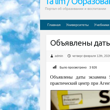
Ta’lim / Образов
Портал об образовании и воспитании
Главная
Университеты
Учебники
Объявлены даты
admin
четверг февраля 12th, 202
Было просмотрено
3 926
Объявлены даты экзамена
практический центр при Аген