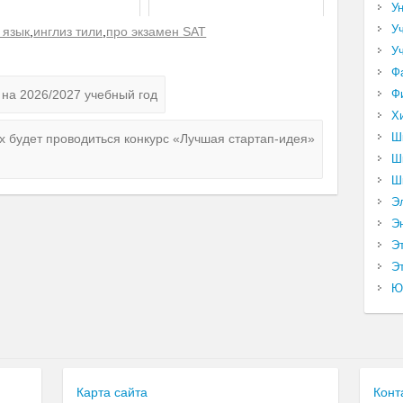
У
У
 язык
,
инглиз тили
,
про экзамен SAT
У
Ф
на 2026/2027 учебный год
Ф
Х
Ш
ах будет проводиться конкурс «Лучшая стартап-идея»
Ш
Ш
Э
Э
Э
Эт
Ю
Карта сайта
Конт