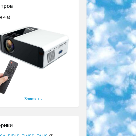
нтров
екча)
Заказать
брики