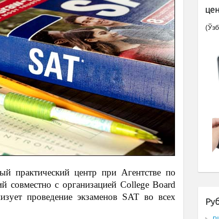
це
(Ўзб
ный практический центр при Агентстве по
й совместно с организацией College Board
низует проведение экзаменов SAT во всех
Ру