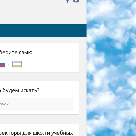
берите язык:
 будем искать?
ск
оекторы для школ и учебных