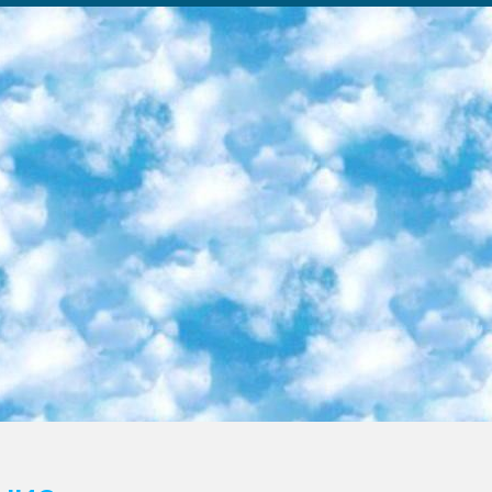
ка образовательный центр (Худайкулов Ш.) итоговый государственный аттестационный экзамен ориентирован на творческое и логическое мышление при подготовке базы материалов учитывать введение заданий. 5. Следует отметить, что: сертификат государственного образца о знании общеобразовательного предмета и как минимум национальный уровень B1 по предметам на иностранных языках, указанным в Приложении 2. или международно признанный сертификат эквивалентного уровня студенты, изучающие определенный предмет, освобождаются от экзамена; по соответствующим предметам запланирована итоговая государственная аттестация за день до дня, путем жеребьевки Рабочей группой (в письменной форме по предметам, проводимым в форме) из числа сформированных вариантов выбрано 2 варианта; 2 выбранных варианта экзамена анонсированы на официальном сайте министерства и все выпускники по всей стране на основе этих вариантов проводит итоговую государственную аттестацию. 6. Государственное образование учащихся средних общеобразовательных учреждений. знания в соответствии с квалификационными требованиями, которые необходимо приобрести на основании стандартов итоговый (выпускной) контроль для 9 и 11 классов в целях тестирования Экзамены (далее – экзамены) состоят из предметов, перечисленных в приложении 1. будет сделано. 7. Экзамены пройдут с 26 мая по 15 июня 2024 г. (кроме науки физического воспитания). 8. Физическая для учащихся 9 классов общесредних образовательных учреждений. Экзамены по предмету «Образование, квалификация медицина» 1-6 мая 2024 года. сотрудники перевести под присмотр (с отклонениями в физическом или умственном развитии) специализированная школа для детей, школы-интернаты и со сколиозом школы-интернаты санаторного типа для больных детей исключены). 9. Он был слепым, слабовидящим и имел нарушения опорно-двигательного аппарата. экзамены в специализированных школах и интернатах для детей должны проводиться исходя из требований, предъявляемых к общеобразовательным учреждениям (физкультура кроме науки). 10. Специализированная школа для глухих и слабослышащих детей. и экзамены в интернатах и быть реализован в виде письменного теста по математике. 11. Специальность для умственно отсталых детей. Для 9 класса Родной язык и литературное письмо Государственный язык (язык обучения – узбекский). для неклассов) написано Математическое письмо Письменная/устная история Узбекистана Физическое воспитание практично Итоговый контроль Для 11 класса Написание родного языка и литературы (эссе) Математическое письмо Узбекский язык (обучение на узбекском языке) не посещающее общее среднее образование для учреждений)/Образовательное учреждение выбор письменный и устный Иностранный язык письменный/устный Письменная/устная история Узбекистана *По выбору студента:  Химия  Физика  Основы государственного права  География 10 бесплатных образовательных ресурсов - Мы составили подборку онлайн-проектов с интерактивными упражнениями, видеолекциями и статьями. Они помогут вам обрести новые и освежить старые знания бесплатно. 1. «ИНТУИТ» Старейшая образовательная площадка Рунета. Здесь вы найдёте сотни текстовых и видеокурсов на десятки различных тем — от программирования до психологии. Многие курсы подготовлены российскими университетами и крупными международными компаниями вроде Intel и Microsoft. Самостоятельное обучение бесплатное, но желающие могут оплатить услуги персональных наставников. 2. «Смартия» знакомит с актуальными профессиями и подсказывает, как им обучаться. Выбрав заинтересовавшую вас специальность — SMM-специалист, фотограф, веб-дизайнер или другую, — увидите список необходимых для неё умений. Чтобы вы могли освоить их самостоятельно, для каждого умения площадка отображает подборку ссылок на учебные материалы. Хотя «Смартия» ориентируется на русскоязычную аудиторию, часть контента всё же доступна только на английском. 3. «Лекторий Физтеха» Проект Московского физико-технического института (Физтеха). С его помощью вы можете смотреть онлайн серии лекций, записанные на видео в этом вузе. В числе доступных предметов — физика, биология, химия, информационные технологии и другие. К некоторым лекциям администрация ресурса прилагает готовые конспекты, которые можно скачивать в PDF-формате. 4. ITMOcourses Онлайн-площадка Санкт-Петербургского национального исследовательского университета информационных технологий, механики и оптики (ИТМО). Ресурс предоставляет свободный доступ к курсам, разработанным в этом вузе. Каталог материалов разбит на четыре категории: «Оптические системы и технологии», «Приборостроение и робототехника», «Информационные технологии» и «Биотехнологии». Курсы состоят из видеолекций, интерактивных демонстраций и заданий. 5. «КиберЛенинка» Электронная научная библиот