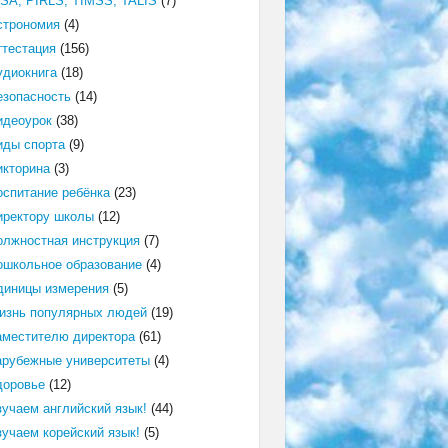
ISA, PIRLS, TIMSS, TALIS
(7)
строномия
(4)
ттестация
(156)
удиокнига
(18)
езопасность
(14)
идеоурок
(38)
иды спорта
(9)
икторина
(3)
оспитание ребёнка
(23)
иректору школы
(12)
олжностная инструкция
(7)
ошкольное образование
(4)
диницы измерения
(5)
изнь популярных людей
(19)
аместителю директора
(61)
арубежные университеты
(4)
доровье
(12)
зучаем английский язык!
(44)
зучаем корейский язык!
(5)