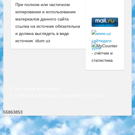
При полном или частичном
копировании и использовании
материалов данного сайта
ссылка на источник обязательна
и должна выглядеть в виде
источник: idum.uz
© Все права защищены
РЕСПУБЛИКА УЗБЕКИСТАН МИНИСТРЕРСТВО ДОШКОЛЬНОГО И ШКОЛЬНОГО ОБРАЗОВАНИЯ КОМАНДА в общеобразовательных учреждениях в 2023-2024 учебном году организация и проведение итоговой государственной аттестации обучающихся о Министра дошкольного и школьного образования Республики Узбекистан от 4 марта 2008 года (постановлением Минюста от 20 марта 2008 года № 1778 государственной регистрации) «Итоговое состояние учащихся общего среднего образования на основании положения об утверждении положения об аттестации общего среднего образования выпускной экзамен студентов в образовательных учреждениях в 2023-2024 учебном году В целях организации и прохождения аттестации приказываю: 1. Следующее: перечень предметов, по которым будет проводиться итоговая государственная аттестация и экзамен формы перевода согласно приложению 1; сертификаты международного образца, оценивающие уровень владения иностранными языками перечень согласно приложению 2; 2. Педагогический при специализированных образовательных учреждениях. научно-практический центр квалификации и международной оценки (Д.Давидова) 2024 г. До 25 марта: задания по предметам, по которым будет проводиться итоговая аттестация разработка и утверждение технических условий; итоговая аттестация на основании разработанного предметного задания разработка вопросов по предметам (устно и письменно), экзамен передача; общеобразовательные средние школы и специальные учебные заведения учащиеся выпускных классов школ и интернатов в агентской системе подготовка базы данных экзаменационных материалов и критериев оценки; перевод базы экзаменационных материалов на все языки обучения подать в Республиканский образовательный центр для изготовления; варианты экзаменов на основе разработанных контрольных материалов пусть будут поставлены задачи формирования. 3. Республиканский образовательный центр (Ш.Худайкулов) до 5 апреля 2024 года. до: база данных предоставленных экзаменационных материалов на все языки обучения перевод и экспертиза; для слепых, слабовидящих, глухих, слабослышащих и умственно отсталых детей учащиеся выпускных классов специализированных школ и школ-интернатов база данных экзаменационных материалов на всех преподаваемых языках подготовка критериев оценки; специализированные школы для умственно отсталых детей и технологии для учащихся выпускных классов школ-интернатов разработка соответствующих рекомендаций и критериев проведения ЕГЭ по естествознанию давать задания. 4. Педагогический при специализированных образовательных учреждениях. Научно-практический центр навыков и международной оценки (Д.Давидова), Республика образовательный центр (Худайкулов Ш.) итоговый государственный аттестационный экзамен ориентирован на творческое и логическое мышление при подготовке базы материалов учитывать введение заданий. 5. Следует отметить, что: сертификат государственного образца о знании общеобразовательного предмета и как минимум национальный уровень B1 по предметам на иностранных языках, указанным в Приложении 2. или международно признанный сертификат эквивалентного уровня студенты, изучающие определенный предмет, освобождаются от экзамена; по соответствующим предметам запланирована итоговая государственная аттестация за день до дня, путем жеребьевки Рабочей группой (в письменной форме по предметам, проводимым в форме) из числа сформированных вариантов выбрано 2 варианта; 2 выбранных варианта экзамена анонсированы на официальном сайте министерства и все выпускники по всей стране на основе этих вариантов проводит итоговую государственную аттестацию. 6. Государственное образование учащихся средних общеобразовательных учреждений. знания в соответствии с квалификационными требованиями, которые необходимо приобрести на основании стандартов итоговый (выпускной) контроль для 9 и 11 классов в целях тестирования Экзамены (далее – экзамены) состоят из предметов, перечисленных в приложении 1. будет сделано. 7. Экзамены пройдут с 26 мая по 15 июня 2024 г. (кроме науки физического воспитания). 8. Физическая для учащихся 9 классов общесредних образовательных учреждений. Экзамены по предмету «Образование, квалификация медицина» 1-6 мая 2024 года. сотрудники перевести под присмотр (с отклонениями в физическом или умственном развитии) специализированная школа для детей, школы-интернаты и со сколиозом школы-интернаты санаторного типа для больных детей исключены). 9. Он был слепым, слабовидящим и имел нарушения опорно-двигательного аппарата. экзамены в специализированных школах и интернатах для детей должны проводиться исходя из требований, предъявляемых к общеобразовательным учреждениям (физкультура кроме науки). 10. Специализированная школа для глухих и слабослышащих детей. и экзамены в интернатах и быть реализован в виде письменного теста по математике. 11. Специальность для умственно отсталых детей. Для 9 класса Родной язык и литературное письмо Государственный язык (язык обучения – узбекский). для неклассов) написано Математическое письмо Письменная/устная история Узбекистана Физическое воспитание практично Итоговый контроль Для 11 класса Написание родного языка и литературы (эссе) Математическое письмо Узбекский язык (обучение на узбекском языке) не посещающее общее среднее образование для учреждений)/Образовательное учреждение выбор письменный и устный Иностранный язык письменный/устный Письменная/устная история Узбекистана *По выбору студента:  Химия  Физика  Основы государственного права  География 10 бесплатных образовательных ресурсов - Мы составили подборку онлайн-проектов с интерактивными упражнениями, видеолекциями и статьями. Они помогут вам обрести новые и освежить старые знания бесплатно. 1. «ИНТУИТ» Старейшая образовательная площадка Рунета. Здесь вы найдёте сотни текстовых и видеокурсов на десятки различных тем — от программирования до психологии. Многие курсы подготовлены российскими университетами и крупными международными компаниями вроде Intel и Microsoft. Самостоятельное обучение бесплатное, но желающие могут оплатить услуги персональных наставников. 2. «Смартия» знакомит с актуальными профессиями и подсказывает, как им обучаться. Выбрав заинтересовавшую вас специальность — SMM-специалист, фотограф, веб-дизайнер или другую, — увидите список необходимых для неё умений. Чтобы вы могли освоить их самостоятельно, для каждого умения площадка отображает подборку ссылок на учебные материалы. Хотя «Смартия» ориентируется на русскоязычную аудиторию, часть контента всё же доступна только на английском. 3. «Лекторий Физтеха» Проект Московского физико-технического института (Физтеха). С его помощью вы можете смотреть онлайн серии лекций, записанные на видео в этом вузе. В числе доступных предметов — физика, биология, химия, информационные технологии и другие. К некоторым лекциям администрация ресурса прилагает готовые конспекты, которые можно скачивать в PDF-формате. 4. ITMOcourses Онлайн-площадка Санкт-Петербургского национального исследовательского университета информационных технологий, механики и оптики (ИТМО). Ресурс предоставляет свободный доступ к курсам, разработанным в этом вузе. Каталог материалов разбит на четыре категории: «Оптические системы и технологии», «Приборостроение и робототехника», «Информационные технологии» и «Биотехнологии». Курсы состоят из видеолекций, интерактивных демонстраций и заданий. 5. «КиберЛенинка» Электронная научная библиотека открытого доступа. Каталог площадки регулярно обрастает текстами статей из различных научных изданий. Сгруппированные по журналам и рубрикам публикации можно читать онлайн или скачивать целиком в PDF-формате. Проект нацелен на популяризацию науки за счёт открытого доступа к качественной информации. 6. «ПостНаука» На этом ресурсе публикуют подборки видеолекций, составленные экспертами из разных отраслей и объединённые общими темами. Среди них, к примеру, есть серии «Биоинформатика и геномика», «Культура средневековой Скандинавии» и Cinema Studies о теории кино. Каждая подборка лекций — логически связанная история, рассказанная экспертом от первого лица. Кроме того, на сайте появляются научно-образовательные статьи и тесты на разные темы. 7. «Newочём» Команда проекта «Newочём» отбирает самые интересные тексты из англоязычных СМИ и переводит те из них, за которые голосуют участники сообщества «ВКонтакте». По большей части это научно-популярные статьи. Редакторы придумывают лишь заголовки, в остальном содержание переводов соответствует оригиналам. Полные тексты можно читать прямо в социальной сети. 8. InternetUrok Онлайн-база материалов по основным дисциплинам школьной программы. Информация на сайте структурирована по классам, предметам и темам (урокам). Каждый урок состоит из видеолекций и конспектов. Есть также интерактивные тренажёры и тесты для закрепления пройденного материала. Даже если вы давно окончили школу, возможность повторить программу старших классов всегда может пригодиться. 9. Edutainme Ещё один ресурс об образовании. В отличие от Newtonew, как мне кажется, Edutainme больше ориентируется на представителей индустрии: педагогов, предпринимателей, разработчиков образовательных проектов. Но и любой, кто просто стремится к саморазвитию, найдёт на сайте много полезного и интересного для себя. Например, информацию о новых курсах и образовательных сервисах. 10. Newtonew Онлайн-медиа об образовании и обучении в широком смысле. Авторы Newtonew пишут об инструментах, заведениях, тактиках и стратегиях, которые помогают учить других и получать новые знания самостоятельно. На этой площадке вы найдёте новости, обзоры, аналитические мате
55863853