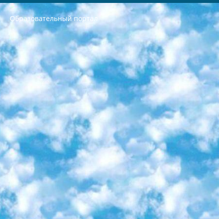
Образовательный портал
РЕСПУБЛИКА УЗБЕКИСТАН МИНИСТРЕРСТВО ДОШКОЛЬНОГО И ШКОЛЬНОГО ОБРАЗОВАНИЯ КОМАНДА в общеобразовательных учреждениях в 2023-2024 учебном году организация и проведение итоговой государственной аттестации обучающихся о Министра дошкольного и школьного образования Республики Узбекистан от 4 марта 2008 года (постановлением Минюста от 20 марта 2008 года № 1778 государственной регистрации) «Итоговое состояние учащихся общего среднего образования на основании положения об утверждении положения об аттестации общего среднего образования выпускной экзамен студентов в образовательных учреждениях в 2023-2024 учебном году В целях организации и прохождения аттестации приказываю: 1. Следующее: перечень предметов, по которым будет проводиться итоговая государственная аттестация и экзамен формы перевода согласно приложению 1; сертификаты международного образца, оценивающие уровень владения иностранными языками перечень согласно приложению 2; 2. Педагогический при специализированных образовательных учреждениях. научно-практический центр квалификации и международной оценки (Д.Давидова) 2024 г. До 25 марта: задания по предметам, по которым будет проводиться итоговая аттестация разработка и утверждение технических условий; итоговая аттестация на основании разработанного предметного задания разработка вопросов по предметам (устно и письменно), экзамен передача; общеобразовательные средние школы и специальные учебные заведения учащиеся выпускных классов школ и интернатов в агентской системе подготовка базы данных экзаменационных материалов и критериев оценки; перевод базы экзаменационных материалов на все языки обучения подать в Республиканский образовательный центр для изготовления; варианты экзаменов на основе разработанных контрольных материалов пусть будут поставлены задачи формирования. 3. Республиканский образовательный центр (Ш.Худайкулов) до 5 апреля 2024 года. до: база данных предоставленных экзаменационных материалов на все языки обучения перевод и экспертиза; для слепых, слабовидящих, глухих, слабослышащих и умственно отсталых детей учащиеся выпускных классов специализированных школ и школ-интернатов база данных экзаменационных материалов на всех преподаваемых языках подготовка критериев оценки; специализированные школы для умственно отсталых детей и технологии для учащихся выпускных классов школ-интернатов разработка соответствующих рекомендаций и критериев проведения ЕГЭ по естествознанию давать задания. 4. Педагогический при специализированных образовательных учреждениях. Научно-практический центр навыков и международной оценки (Д.Давидова), Республика образовательный центр (Худайкулов Ш.) итоговый государственный аттестационный экзамен ориентирован на творческое и логическое мышление при подготовке базы материалов учитывать введение заданий. 5. Следует отметить, что: сертификат государственного образца о знании общеобразовательного предмета и как минимум национальный уровень B1 по предметам на иностранных языках, указанным в Приложении 2. или международно признанный сертификат эквивалентного уровня студенты, изучающие определенный предмет, освобождаются от экзамена; по соответствующим предметам запланирована итоговая государственная аттестация за день до дня, путем жеребьевки Рабочей группой (в письменной форме по предметам, проводимым в форме) из числа сформированных вариантов выбрано 2 варианта; 2 выбранных варианта экзамена анонсированы на официальном сайте министерства и все выпускники по всей стране на основе этих вариантов проводит итоговую государственную аттестацию. 6. Государственное образование учащихся средних общеобразовательных учреждений. знания в соответствии с квалификационными требованиями, которые необходимо приобрести на основании стандартов итоговый (выпускной) контроль для 9 и 11 классов в целях тестирования Экзамены (далее – экзамены) состоят из предметов, перечисленных в приложении 1. будет сделано. 7. Экзамены пройдут с 26 мая по 15 июня 2024 г. (кроме науки физического воспитания). 8. Физическая для учащихся 9 классов общесредних образовательных учреждений. Экзамены по предмету «Образование, квалификация медицина» 1-6 мая 2024 года. сотрудники перевести под присмотр (с отклонениями в физическом или умственном развитии) специализированная школа для детей, школы-интернаты и со сколиозом школы-интернаты санаторного типа для больных детей исключены). 9. Он был слепым, слабовидящим и имел нарушения опорно-двигательного аппарата. экзамены в специализированных школах и интернатах для детей должны проводиться исходя из требований, предъявляемых к общеобразовательным учреждениям (физкультура кроме науки). 10. Специализированная школа для глухих и слабослышащих детей. и экзамены в интернатах и быть реализован в виде письменного теста по математике. 11. Специальность для умственно отсталых детей. Для 9 класса Родной язык и литературное письмо Государственный язык (язык обучения – узбекский). для неклассов) написано Математическое письмо Письменная/устная история Узбекистана Физическое воспитание практично Итоговый контроль Для 11 класса Написание родного языка и литературы (эссе) Математическое письмо Узбекский язык (обучение на узбекском языке) не посещающее общее среднее образование для учреждений)/Образовательное учреждение выбор письменный и устный Иностранный язык письменный/устный Письменная/устная история Узбекистана *По выбору студента:  Химия  Физика  Основы государственного права  География 10 бесплатных образовательных ресурсов - Мы составили подборку онлайн-проектов с интерактивными упражнениями, видеолекциями и статьями. Они помогут вам обрести новые и освежить старые знания бесплатно. 1. «ИНТУИТ» Старейшая образовательная площадка Рунета. Здесь вы найдёте сотни текстовых и видеокурсов на десятки различных тем — от программирования до психологии. Многие курсы подготовлены российскими университетами и крупными международными компаниями вроде Intel и Microsoft. Самостоятельное обучение бесплатное, но желающие могут оплатить услуги персональных наставников. 2. «Смартия» знакомит с актуальными профессиями и подсказывает, как им обучаться. Выбрав заинтересовавшую вас специальность — SMM-специалист, фотограф, веб-дизайнер или другую, — увидите список необходимых для неё умений. Чтобы вы могли освоить их самостоятельно, для каждого умения площадка отображает подборку ссылок на учебные материалы. Хотя «Смартия» ориентируется на русскоязычную аудиторию, часть контента всё же доступна только на английском. 3. «Лекторий Физтеха» Проект Московского физико-технического института (Физтеха). С его помощью вы можете смотреть онлайн серии лекций, записанные на видео в этом вузе. В числе доступных предметов — физика, биология, химия, информационные технологии и другие. К некоторым лекциям администрация ресурса прилагает готовые конспекты, которые можно скачивать в PDF-формате. 4. ITMOcourses Онлайн-площадка Санкт-Петербургского национального исследовательского университета информационных технологий, механики и оптики (ИТМО). Ресурс предоставляет свободный доступ к курсам, разработанным в этом вузе. Каталог материалов разбит на четыре категории: «Оптические системы и технологии», «Приборостроение и робототехника», «Информационные технологии» и «Биотехнологии». Курсы состоят из видеолекций, интерактивных демонстраций и заданий. 5. «КиберЛенинка» Электронная научная библиотека открытого доступа. Каталог площадки регулярно обрастает текстами статей из различных научных изданий. Сгруппированные по журналам и рубрикам публикации можно читать онлайн или скачивать целиком в PDF-формате. Проект нацелен на популяризацию науки за счёт открытого доступа к качественной информации. 6. «ПостНаука» На этом ресурсе публикуют подборки видеолекций, составленные экспертами из разных отраслей и объединённые общими темами. Среди них, к примеру, есть серии «Биоинформатика и геномика», «Культура средневековой Скандинавии» и Cinema Studies о теории кино. Каждая подборка лекций — логически связанная история, рассказанная экспертом от первого лица. Кроме того, на сайте появляются научно-образовательные статьи и тесты на разные темы. 7. «Newочём» Команда проекта «Newочём» отбирает самые интересные тексты из англоязычных СМИ и переводит те из них, за которые голосуют участники сообщества «ВКонтакте». По большей части это научно-популярные статьи. Редакторы придумывают лишь заголовки, в остальном содержание переводов соответствует оригиналам. Полные тексты можно читать прямо в социальной сети. 8. InternetUrok Онлайн-база материалов по основным дисциплинам школьной программы. Информация на сайте структурирована по классам, предметам и темам (урокам). Каждый урок состоит из видеолекций и конспектов. Есть также интерактивные тренажёры и тесты для закрепления пройденного материала. Даже если вы давно окончили школу, возможность повторить программу старших классов всегда может пригодиться. 9. Edutainme Ещё один ресурс об образовании. В отличие от Newtonew, как мне кажется, Edutainme больше ориентируется на представителей индустрии: педагогов, предпринимателей, разработчиков образовательных проектов. Но и любой, кто просто стремится к саморазвитию, найдёт на сайте много полезного и интересного для себя. Например, информацию о новых курсах и образовательных сервисах. 10. Newtonew Онлайн-медиа об образовании и обучении в широком смысле. Авторы Newtonew пишут об инструментах, заведениях, тактиках и стратегиях, которые помогают учить других и получать новые знания самостоятельно. На этой площадке вы найдёте новости, обзоры, аналитические мат