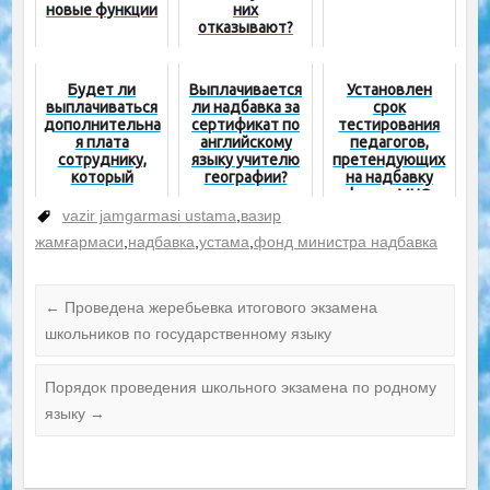
новые функции
них
отказывают?
Будет ли
Выплачивается
Установлен
выплачиваться
ли надбавка за
срок
дополнительна
сертификат по
тестирования
я плата
английскому
педагогов,
сотруднику,
языку учителю
претендующих
который
географии?
на надбавку
выполнял
фонда МНО
временные
vazir jamgarmasi ustama
,
вазир
обязанности
жамғармаси
,
надбавка
,
устама
,
фонд министра надбавка
коллеги?
←
Проведена жеребьевка итогового экзамена
школьников по государственному языку
Порядок проведения школьного экзамена по родному
языку
→