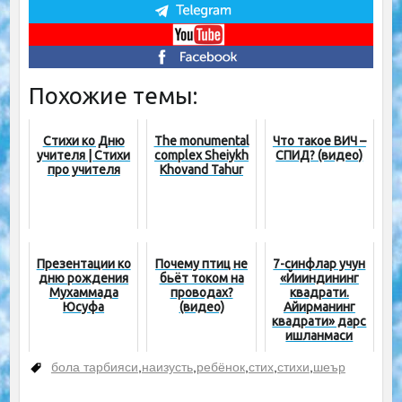
Похожие темы:
Стихи ко Дню
The monumental
Что такое ВИЧ –
учителя | Стихи
complex Sheiykh
СПИД? (видео)
про учителя
Khovand Tahur
Презентации ко
Почему птиц не
7-синфлар учун
дню рождения
бьёт током на
«Йиғиндининг
Мухаммада
проводах?
квадрати.
Юсуфа
(видео)
Айирманинг
квадрати» дарс
ишланмаси
бола тарбияси
,
наизусть
,
ребёнок
,
стих
,
стихи
,
шеър