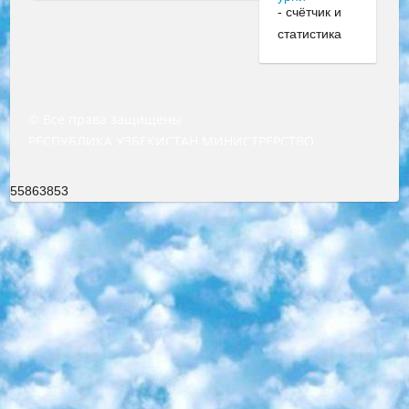
© Все права защищены
РЕСПУБЛИКА УЗБЕКИСТАН МИНИСТРЕРСТВО ДОШКОЛЬНОГО И ШКОЛЬНОГО ОБРАЗОВАНИЯ КОМАНДА в общеобразовательных учреждениях в 2023-2024 учебном году организация и проведение итоговой государственной аттестации обучающихся о Министра дошкольного и школьного образования Республики Узбекистан от 4 марта 2008 года (постановлением Минюста от 20 марта 2008 года № 1778 государственной регистрации) «Итоговое состояние учащихся общего среднего образования на основании положения об утверждении положения об аттестации общего среднего образования выпускной экзамен студентов в образовательных учреждениях в 2023-2024 учебном году В целях организации и прохождения аттестации приказываю: 1. Следующее: перечень предметов, по которым будет проводиться итоговая государственная аттестация и экзамен формы перевода согласно приложению 1; сертификаты международного образца, оценивающие уровень владения иностранными языками перечень согласно приложению 2; 2. Педагогический при специализированных образовательных учреждениях. научно-практический центр квалификации и международной оценки (Д.Давидова) 2024 г. До 25 марта: задания по предметам, по которым будет проводиться итоговая аттестация разработка и утверждение технических условий; итоговая аттестация на основании разработанного предметного задания разработка вопросов по предметам (устно и письменно), экзамен передача; общеобразовательные средние школы и специальные учебные заведения учащиеся выпускных классов школ и интернатов в агентской системе подготовка базы данных экзаменационных материалов и критериев оценки; перевод базы экзаменационных материалов на все языки обучения подать в Республиканский образовательный центр для изготовления; варианты экзаменов на основе разработанных контрольных материалов пусть будут поставлены задачи формирования. 3. Республиканский образовательный центр (Ш.Худайкулов) до 5 апреля 2024 года. до: база данных предоставленных экзаменационных материалов на все языки обучения перевод и экспертиза; для слепых, слабовидящих, глухих, слабослышащих и умственно отсталых детей учащиеся выпускных классов специализированных школ и школ-интернатов база данных экзаменационных материалов на всех преподаваемых языках подготовка критериев оценки; специализированные школы для умственно отсталых детей и технологии для учащихся выпускных классов школ-интернатов разработка соответствующих рекомендаций и критериев проведения ЕГЭ по естествознанию давать задания. 4. Педагогический при специализированных образовательных учреждениях. Научно-практический центр навыков и международной оценки (Д.Давидова), Республика образовательный центр (Худайкулов Ш.) итоговый государственный аттестационный экзамен ориентирован на творческое и логическое мышление при подготовке базы материалов учитывать введение заданий. 5. Следует отметить, что: сертификат государственного образца о знании общеобразовательного предмета и как минимум национальный уровень B1 по предметам на иностранных языках, указанным в Приложении 2. или международно признанный сертификат эквивалентного уровня студенты, изучающие определенный предмет, освобождаются от экзамена; по соответствующим предметам запланирована итоговая государственная аттестация за день до дня, путем жеребьевки Рабочей группой (в письменной форме по предметам, проводимым в форме) из числа сформированных вариантов выбрано 2 варианта; 2 выбранных варианта экзамена анонсированы на официальном сайте министерства и все выпускники по всей стране на основе этих вариантов проводит итоговую государственную аттестацию. 6. Государственное образование учащихся средних общеобразовательных учреждений. знания в соответствии с квалификационными требованиями, которые необходимо приобрести на основании стандартов итоговый (выпускной) контроль для 9 и 11 классов в целях тестирования Экзамены (далее – экзамены) состоят из предметов, перечисленных в приложении 1. будет сделано. 7. Экзамены пройдут с 26 мая по 15 июня 2024 г. (кроме науки физического воспитания). 8. Физическая для учащихся 9 классов общесредних образовательных учреждений. Экзамены по предмету «Образование, квалификация медицина» 1-6 мая 2024 года. сотрудники перевести под присмотр (с отклонениями в физическом или умственном развитии) специализированная школа для детей, школы-интернаты и со сколиозом школы-интернаты санаторного типа для больных детей исключены). 9. Он был слепым, слабовидящим и имел нарушения опорно-двигательного аппарата. экзамены в специализированных школах и интернатах для детей должны проводиться исходя из требований, предъявляемых к общеобразовательным учреждениям (физкультура кроме науки). 10. Специализированная школа для глухих и слабослышащих детей. и экзамены в интернатах и быть реализован в виде письменного теста по математике. 11. Специальность для умственно отсталых детей. Для 9 класса Родной язык и литературное письмо Государственный язык (язык обучения – узбекский). для неклассов) написано Математическое письмо Письменная/устная история Узбекистана Физическое воспитание практично Итоговый контроль Для 11 класса Написание родного языка и литературы (эссе) Математическое письмо Узбекский язык (обучение на узбекском языке) не посещающее общее среднее образование для учреждений)/Образовательное учреждение выбор письменный и устный Иностранный язык письменный/устный Письменная/устная история Узбекистана *По выбору студента:  Химия  Физика  Основы государственного права  География 10 бесплатных образовательных ресурсов - Мы составили подборку онлайн-проектов с интерактивными упражнениями, видеолекциями и статьями. Они помогут вам обрести новые и освежить старые знания бесплатно. 1. «ИНТУИТ» Старейшая образовательная площадка Рунета. Здесь вы найдёте сотни текстовых и видеокурсов на десятки различных тем — от программирования до психологии. Многие курсы подготовлены российскими университетами и крупными международными компаниями вроде Intel и Microsoft. Самостоятельное обучение бесплатное, но желающие могут оплатить услуги персональных наставников. 2. «Смартия» знакомит с актуальными профессиями и подсказывает, как им обучаться. Выбрав заинтересовавшую вас специальность — SMM-специалист, фотограф, веб-дизайнер или другую, — увидите список необходимых для неё умений. Чтобы вы могли освоить их самостоятельно, для каждого умения площадка отображает подборку ссылок на учебные материалы. Хотя «Смартия» ориентируется на русскоязычную аудиторию, часть контента всё же доступна только на английском. 3. «Лекторий Физтеха» Проект Московского физико-технического института (Физтеха). С его помощью вы можете смотреть онлайн серии лекций, записанные на видео в этом вузе. В числе доступных предметов — физика, биология, химия, информационные технологии и другие. К некоторым лекциям администрация ресурса прилагает готовые конспекты, которые можно скачивать в PDF-формате. 4. ITMOcourses Онлайн-площадка Санкт-Петербургского национального исследовательского университета информационных технологий, механики и оптики (ИТМО). Ресурс предоставляет свободный доступ к курсам, разработанным в этом вузе. Каталог материалов разбит на четыре категории: «Оптические системы и технологии», «Приборостроение и робототехника», «Информационные технологии» и «Биотехнологии». Курсы состоят из видеолекций, интерактивных демонстраций и заданий. 5. «КиберЛенинка» Электронная научная библиотека открытого доступа. Каталог площадки регулярно обрастает текстами статей из различных научных изданий. Сгруппированные по журналам и рубрикам публикации можно читать онлайн или скачивать целиком в PDF-формате. Проект нацелен на популяризацию науки за счёт открытого доступа к качественной информации. 6. «ПостНаука» На этом ресурсе публикуют подборки видеолекций, составленные экспертами из разных отраслей и объединённые общими темами. Среди них, к примеру, есть серии «Биоинформатика и геномика», «Культура средневековой Скандинавии» и Cinema Studies о теории кино. Каждая подборка лекций — логически связанная история, рассказанная экспертом от первого лица. Кроме того, на сайте появляются научно-образовательные статьи и тесты на разные темы. 7. «Newочём» Команда проекта «Newочём» отбирает самые интересные тексты из англоязычных СМИ и переводит те из них, за которые голосуют участники сообщества «ВКонтакте». По большей части это научно-популярные статьи. Редакторы придумывают лишь заголовки, в остальном содержание переводов соответствует оригиналам. Полные тексты можно читать прямо в социальной сети. 8. InternetUrok Онлайн-база материалов по основным дисциплинам школьной программы. Информация на сайте структурирована по классам, предметам и темам (урокам). Каждый урок состоит из видеолекций и конспектов. Есть также интерактивные тренажёры и тесты для закрепления пройденного материала. Даже если вы давно окончили школу, возможность повторить программу старших классов всегда может пригодиться. 9. Edutainme Ещё один ресурс об образовании. В отличие от Newtonew, как мне кажется, Edutainme больше ориентируется на представителей индустрии: педагогов, предпринимателей, разработчиков образовательных проектов. Но и любой, кто просто стремится к саморазвитию, найдёт на сайте много полезного и интересного для себя. Например, информацию о новых курсах и образовательных сервисах. 10. Newtonew Онлайн-медиа об образовании и обучении в широком смысле. Авторы Newtonew пишут об инструментах, заведениях, тактиках и стратегиях, которые помогают учить других и получать новые знания самостоятельно. На этой площадке вы найдёте новости, обзоры, аналитические мате
55863853