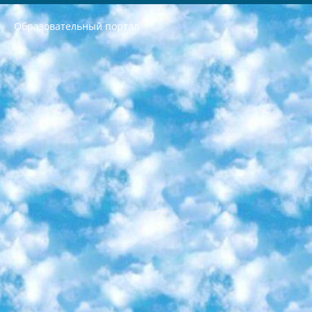
Образовательный портал
РЕСПУБЛИКА УЗБЕКИСТАН МИНИСТРЕРСТВО ДОШКОЛЬНОГО И ШКОЛЬНОГО ОБРАЗОВАНИЯ КОМАНДА в общеобразовательных учреждениях в 2023-2024 учебном году организация и проведение итоговой государственной аттестации обучающихся о Министра дошкольного и школьного образования Республики Узбекистан от 4 марта 2008 года (постановлением Минюста от 20 марта 2008 года № 1778 государственной регистрации) «Итоговое состояние учащихся общего среднего образования на основании положения об утверждении положения об аттестации общего среднего образования выпускной экзамен студентов в образовательных учреждениях в 2023-2024 учебном году В целях организации и прохождения аттестации приказываю: 1. Следующее: перечень предметов, по которым будет проводиться итоговая государственная аттестация и экзамен формы перевода согласно приложению 1; сертификаты международного образца, оценивающие уровень владения иностранными языками перечень согласно приложению 2; 2. Педагогический при специализированных образовательных учреждениях. научно-практический центр квалификации и международной оценки (Д.Давидова) 2024 г. До 25 марта: задания по предметам, по которым будет проводиться итоговая аттестация разработка и утверждение технических условий; итоговая аттестация на основании разработанного предметного задания разработка вопросов по предметам (устно и письменно), экзамен передача; общеобразовательные средние школы и специальные учебные заведения учащиеся выпускных классов школ и интернатов в агентской системе подготовка базы данных экзаменационных материалов и критериев оценки; перевод базы экзаменационных материалов на все языки обучения подать в Республиканский образовательный центр для изготовления; варианты экзаменов на основе разработанных контрольных материалов пусть будут поставлены задачи формирования. 3. Республиканский образовательный центр (Ш.Худайкулов) до 5 апреля 2024 года. до: база данных предоставленных экзаменационных материалов на все языки обучения перевод и экспертиза; для слепых, слабовидящих, глухих, слабослышащих и умственно отсталых детей учащиеся выпускных классов специализированных школ и школ-интернатов база данных экзаменационных материалов на всех преподаваемых языках подготовка критериев оценки; специализированные школы для умственно отсталых детей и технологии для учащихся выпускных классов школ-интернатов разработка соответствующих рекомендаций и критериев проведения ЕГЭ по естествознанию давать задания. 4. Педагогический при специализированных образовательных учреждениях. Научно-практический центр навыков и международной оценки (Д.Давидова), Республика образовательный центр (Худайкулов Ш.) итоговый государственный аттестационный экзамен ориентирован на творческое и логическое мышление при подготовке базы материалов учитывать введение заданий. 5. Следует отметить, что: сертификат государственного образца о знании общеобразовательного предмета и как минимум национальный уровень B1 по предметам на иностранных языках, указанным в Приложении 2. или международно признанный сертификат эквивалентного уровня студенты, изучающие определенный предмет, освобождаются от экзамена; по соответствующим предметам запланирована итоговая государственная аттестация за день до дня, путем жеребьевки Рабочей группой (в письменной форме по предметам, проводимым в форме) из числа сформированных вариантов выбрано 2 варианта; 2 выбранных варианта экзамена анонсированы на официальном сайте министерства и все выпускники по всей стране на основе этих вариантов проводит итоговую государственную аттестацию. 6. Государственное образование учащихся средних общеобразовательных учреждений. знания в соответствии с квалификационными требованиями, которые необходимо приобрести на основании стандартов итоговый (выпускной) контроль для 9 и 11 классов в целях тестирования Экзамены (далее – экзамены) состоят из предметов, перечисленных в приложении 1. будет сделано. 7. Экзамены пройдут с 26 мая по 15 июня 2024 г. (кроме науки физического воспитания). 8. Физическая для учащихся 9 классов общесредних образовательных учреждений. Экзамены по предмету «Образование, квалификация медицина» 1-6 мая 2024 года. сотрудники перевести под присмотр (с отклонениями в физическом или умственном развитии) специализированная школа для детей, школы-интернаты и со сколиозом школы-интернаты санаторного типа для больных детей исключены). 9. Он был слепым, слабовидящим и имел нарушения опорно-двигательного аппарата. экзамены в специализированных школах и интернатах для детей должны проводиться исходя из требований, предъявляемых к общеобразовательным учреждениям (физкультура кроме науки). 10. Специализированная школа для глухих и слабослышащих детей. и экзамены в интернатах и быть реализован в виде письменного теста по математике. 11. Специальность для умственно отсталых детей. Для 9 класса Родной язык и литературное письмо Государственный язык (язык обучения – узбекский). для неклассов) написано Математическое письмо Письменная/устная история Узбекистана Физическое воспитание практично Итоговый контроль Для 11 класса Написание родного языка и литературы (эссе) Математическое письмо Узбекский язык (обучение на узбекском языке) не посещающее общее среднее образование для учреждений)/Образовательное учреждение выбор письменный и устный Иностранный язык письменный/устный Письменная/устная история Узбекистана *По выбору студента:  Химия  Физика  Основы государственного права  География 10 бесплатных образовательных ресурсов - Мы составили подборку онлайн-проектов с интерактивными упражнениями, видеолекциями и статьями. Они помогут вам обрести новые и освежить старые знания бесплатно. 1. «ИНТУИТ» Старейшая образовательная площадка Рунета. Здесь вы найдёте сотни текстовых и видеокурсов на десятки различных тем — от программирования до психологии. Многие курсы подготовлены российскими университетами и крупными международными компаниями вроде Intel и Microsoft. Самостоятельное обучение бесплатное, но желающие могут оплатить услуги персональных наставников. 2. «Смартия» знакомит с актуальными профессиями и подсказывает, как им обучаться. Выбрав заинтересовавшую вас специальность — SMM-специалист, фотограф, веб-дизайнер или другую, — увидите список необходимых для неё умений. Чтобы вы могли освоить их самостоятельно, для каждого умения площадка отображает подборку ссылок на учебные материалы. Хотя «Смартия» ориентируется на русскоязычную аудиторию, часть контента всё же доступна только на английском. 3. «Лекторий Физтеха» Проект Московского физико-технического института (Физтеха). С его помощью вы можете смотреть онлайн серии лекций, записанные на видео в этом вузе. В числе доступных предметов — физика, биология, химия, информационные технологии и другие. К некоторым лекциям администрация ресурса прилагает готовые конспекты, которые можно скачивать в PDF-формате. 4. ITMOcourses Онлайн-площадка Санкт-Петербургского национального исследовательского университета информационных технологий, механики и оптики (ИТМО). Ресурс предоставляет свободный доступ к курсам, разработанным в этом вузе. Каталог материалов разбит на четыре категории: «Оптические системы и технологии», «Приборостроение и робототехника», «Информационные технологии» и «Биотехнологии». Курсы состоят из видеолекций, интерактивных демонстраций и заданий. 5. «КиберЛенинка» Электронная научная библиотека открытого доступа. Каталог площадки регулярно обрастает текстами статей из различных научных изданий. Сгруппированные по журналам и рубрикам публикации можно читать онлайн или скачивать целиком в PDF-формате. Проект нацелен на популяризацию науки за счёт открытого доступа к качественной информации. 6. «ПостНаука» На этом ресурсе публикуют подборки видеолекций, составленные экспертами из разных отраслей и объединённые общими темами. Среди них, к примеру, есть серии «Биоинформатика и геномика», «Культура средневековой Скандинавии» и Cinema Studies о теории кино. Каждая подборка лекций — логически связанная история, рассказанная экспертом от первого лица. Кроме того, на сайте появляются научно-образовательные статьи и тесты на разные темы. 7. «Newочём» Команда проекта «Newочём» отбирает самые интересные тексты из англоязычных СМИ и переводит те из них, за которые голосуют участники сообщества «ВКонтакте». По большей части это научно-популярные статьи. Редакторы придумывают лишь заголовки, в остальном содержание переводов соответствует оригиналам. Полные тексты можно читать прямо в социальной сети. 8. InternetUrok Онлайн-база материалов по основным дисциплинам школьной программы. Информация на сайте структурирована по классам, предметам и темам (урокам). Каждый урок состоит из видеолекций и конспектов. Есть также интерактивные тренажёры и тесты для закрепления пройденного материала. Даже если вы давно окончили школу, возможность повторить программу старших классов всегда может пригодиться. 9. Edutainme Ещё один ресурс об образовании. В отличие от Newtonew, как мне кажется, Edutainme больше ориентируется на представителей индустрии: педагогов, предпринимателей, разработчиков образовательных проектов. Но и любой, кто просто стремится к саморазвитию, найдёт на сайте много полезного и интересного для себя. Например, информацию о новых курсах и образовательных сервисах. 10. Newtonew Онлайн-медиа об образовании и обучении в широком смысле. Авторы Newtonew пишут об инструментах, заведениях, тактиках и стратегиях, которые помогают учить других и получать новые знания самостоятельно. На этой площадке вы найдёте новости, обзоры, аналитические мат