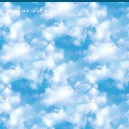
Образовательный портал
РЕСПУБЛИКА УЗБЕКИСТАН МИНИСТРЕРСТВО ДОШКОЛЬНОГО И ШКОЛЬНОГО ОБРАЗОВАНИЯ КОМАНДА в общеобразовательных учреждениях в 2023-2024 учебном году организация и проведение итоговой государственной аттестации обучающихся о Министра дошкольного и школьного образования Республики Узбекистан от 4 марта 2008 года (постановлением Минюста от 20 марта 2008 года № 1778 государственной регистрации) «Итоговое состояние учащихся общего среднего образования на основании положения об утверждении положения об аттестации общего среднего образования выпускной экзамен студентов в образовательных учреждениях в 2023-2024 учебном году В целях организации и прохождения аттестации приказываю: 1. Следующее: перечень предметов, по которым будет проводиться итоговая государственная аттестация и экзамен формы перевода согласно приложению 1; сертификаты международного образца, оценивающие уровень владения иностранными языками перечень согласно приложению 2; 2. Педагогический при специализированных образовательных учреждениях. научно-практический центр квалификации и международной оценки (Д.Давидова) 2024 г. До 25 марта: задания по предметам, по которым будет проводиться итоговая аттестация разработка и утверждение технических условий; итоговая аттестация на основании разработанного предметного задания разработка вопросов по предметам (устно и письменно), экзамен передача; общеобразовательные средние школы и специальные учебные заведения учащиеся выпускных классов школ и интернатов в агентской системе подготовка базы данных экзаменационных материалов и критериев оценки; перевод базы экзаменационных материалов на все языки обучения подать в Республиканский образовательный центр для изготовления; варианты экзаменов на основе разработанных контрольных материалов пусть будут поставлены задачи формирования. 3. Республиканский образовательный центр (Ш.Худайкулов) до 5 апреля 2024 года. до: база данных предоставленных экзаменационных материалов на все языки обучения перевод и экспертиза; для слепых, слабовидящих, глухих, слабослышащих и умственно отсталых детей учащиеся выпускных классов специализированных школ и школ-интернатов база данных экзаменационных материалов на всех преподаваемых языках подготовка критериев оценки; специализированные школы для умственно отсталых детей и технологии для учащихся выпускных классов школ-интернатов разработка соответствующих рекомендаций и критериев проведения ЕГЭ по естествознанию давать задания. 4. Педагогический при специализированных образовательных учреждениях. Научно-практический центр навыков и международной оценки (Д.Давидова), Республика образовательный центр (Худайкулов Ш.) итоговый государственный аттестационный экзамен ориентирован на творческое и логическое мышление при подготовке базы материалов учитывать введение заданий. 5. Следует отметить, что: сертификат государственного образца о знании общеобразовательного предмета и как минимум национальный уровень B1 по предметам на иностранных языках, указанным в Приложении 2. или международно признанный сертификат эквивалентного уровня студенты, изучающие определенный предмет, освобождаются от экзамена; по соответствующим предметам запланирована итоговая государственная аттестация за день до дня, путем жеребьевки Рабочей группой (в письменной форме по предметам, проводимым в форме) из числа сформированных вариантов выбрано 2 варианта; 2 выбранных варианта экзамена анонсированы на официальном сайте министерства и все выпускники по всей стране на основе этих вариантов проводит итоговую государственную аттестацию. 6. Государственное образование учащихся средних общеобразовательных учреждений. знания в соответствии с квалификационными требованиями, которые необходимо приобрести на основании стандартов итоговый (выпускной) контроль для 9 и 11 классов в целях тестирования Экзамены (далее – экзамены) состоят из предметов, перечисленных в приложении 1. будет сделано. 7. Экзамены пройдут с 26 мая по 15 июня 2024 г. (кроме науки физического воспитания). 8. Физическая для учащихся 9 классов общесредних образовательных учреждений. Экзамены по предмету «Образование, квалификация медицина» 1-6 мая 2024 года. сотрудники перевести под присмотр (с отклонениями в физическом или умственном развитии) специализированная школа для детей, школы-интернаты и со сколиозом школы-интернаты санаторного типа для больных детей исключены). 9. Он был слепым, слабовидящим и имел нарушения опорно-двигательного аппарата. экзамены в специализированных школах и интернатах для детей должны проводиться исходя из требований, предъявляемых к общеобразовательным учреждениям (физкультура кроме науки). 10. Специализированная школа для глухих и слабослышащих детей. и экзамены в интернатах и быть реализован в виде письменного теста по математике. 11. Специальность для умственно отсталых детей. Для 9 класса Родной язык и литературное письмо Государственный язык (язык обучения – узбекский). для неклассов) написано Математическое письмо Письменная/устная история Узбекистана Физическое воспитание практично Итоговый контроль Для 11 класса Написание родного языка и литературы (эссе) Математическое письмо Узбекский язык (обучение на узбекском языке) не посещающее общее среднее образование для учреждений)/Образовательное учреждение выбор письменный и устный Иностранный язык письменный/устный Письменная/устная история Узбекистана *По выбору студента:  Химия  Физика  Основы государственного права  География 10 бесплатных образовательных ресурсов - Мы составили подборку онлайн-проектов с интерактивными упражнениями, видеолекциями и статьями. Они помогут вам обрести новые и освежить старые знания бесплатно. 1. «ИНТУИТ» Старейшая образовательная площадка Рунета. Здесь вы найдёте сотни текстовых и видеокурсов на десятки различных тем — от программирования до психологии. Многие курсы подготовлены российскими университетами и крупными международными компаниями вроде Intel и Microsoft. Самостоятельное обучение бесплатное, но желающие могут оплатить услуги персональных наставников. 2. «Смартия» знакомит с актуальными профессиями и подсказывает, как им обучаться. Выбрав заинтересовавшую вас специальность — SMM-специалист, фотограф, веб-дизайнер или другую, — увидите список необходимых для неё умений. Чтобы вы могли освоить их самостоятельно, для каждого умения площадка отображает подборку ссылок на учебные материалы. Хотя «Смартия» ориентируется на русскоязычную аудиторию, часть контента всё же доступна только на английском. 3. «Лекторий Физтеха» Проект Московского физико-технического института (Физтеха). С его помощью вы можете смотреть онлайн серии лекций, записанные на видео в этом вузе. В числе доступных предметов — физика, биология, химия, информационные технологии и другие. К некоторым лекциям администрация ресурса прилагает готовые конспекты, которые можно скачивать в PDF-формате. 4. ITMOcourses Онлайн-площадка Санкт-Петербургского национального исследовательского университета информационных технологий, механики и оптики (ИТМО). Ресурс предоставляет свободный доступ к курсам, разработанным в этом вузе. Каталог материалов разбит на четыре категории: «Оптические системы и технологии», «Приборостроение и робототехника», «Информационные технологии» и «Биотехнологии». Курсы состоят из видеолекций, интерактивных демонстраций и заданий. 5. «КиберЛенинка» Электронная научная библиотека открытого доступа. Каталог площадки регулярно обрастает текстами статей из различных научных изданий. Сгруппированные по журналам и рубрикам публикации можно читать онлайн или скачивать целиком в PDF-формате. Проект нацелен на популяризацию науки за счёт открытого доступа к качественной информации. 6. «ПостНаука» На этом ресурсе публикуют подборки видеолекций, составленные экспертами из разных отраслей и объединённые общими темами. Среди них, к примеру, есть серии «Биоинформатика и геномика», «Культура средневековой Скандинавии» и Cinema Studies о теории кино. Каждая подборка лекций — логически связанная история, рассказанная экспертом от первого лица. Кроме того, на сайте появляются научно-образовательные статьи и тесты на разные темы. 7. «Newочём» Команда проекта «Newочём» отбирает самые интересные тексты из англоязычных СМИ и переводит те из них, за которые голосуют участники сообщества «ВКонтакте». По большей части это научно-популярные статьи. Редакторы придумывают лишь заголовки, в остальном содержание переводов соответствует оригиналам. Полные тексты можно читать прямо в социальной сети. 8. InternetUrok Онлайн-база материалов по основным дисциплинам школьной программы. Информация на сайте структурирована по классам, предметам и темам (урокам). Каждый урок состоит из видеолекций и конспектов. Есть также интерактивные тренажёры и тесты для закрепления пройденного материала. Даже если вы давно окончили школу, возможность повторить программу старших классов всегда может пригодиться. 9. Edutainme Ещё один ресурс об образовании. В отличие от Newtonew, как мне кажется, Edutainme больше ориентируется на представителей индустрии: педагогов, предпринимателей, разработчиков образовательных проектов. Но и любой, кто просто стремится к саморазвитию, найдёт на сайте много полезного и интересного для себя. Например, информацию о новых курсах и образовательных сервисах. 10. Newtonew Онлайн-медиа об образовании и обучении в широком смысле. Авторы Newtonew пишут об инструментах, заведениях, тактиках и стратегиях, которые помогают учить других и получать новые знания самостоятельно. На этой площадке вы найдёте новости, обзоры, аналитические мат