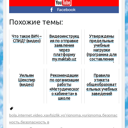
Похожие темы:
Что такое ВИЧ –
Видеоинструкц
Утверждены
СПИД? (видео)
ия по отправке
предельные
заявления
учебные
через
нагрузки
платформу
(программа для
my.maktab.uz
составления
педнагрузки)
Уильям
Рекомендации
Правила
Шекспир
по организации
этикета
(видео)
работы
общеобразоват
«Методическог
ельных учебных
о кабинета» в
заведений
школе
bola
,
internet
,
video
,
xavfsizlik
,
yo'riqnoma
,
yuriqnoma
,
безопас
ность
,
безопасность в