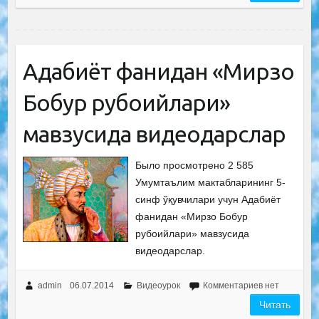
Адабиёт фанидан «Мирзо
Бобур рубоийлари»
мавзусида видеодарслар
Было просмотрено 2 585
Умумтаълим мактабларининг 5-
синф ўқувчилари учун Адабиёт
фанидан «Мирзо Бобур
рубоийлари» мавзусида
видеодарслар.
admin
06.07.2014
Видеоурок
Комментариев нет
Читать