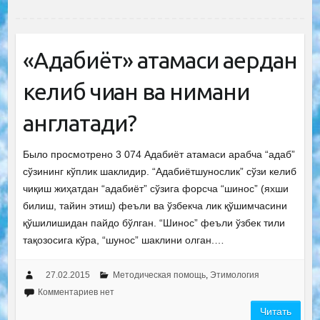
«Адабиёт» атамаси қаердан
келиб чиққан ва нимани
англатади?
Было просмотрено 3 074 Адабиёт атамаси арабча “адаб”
сўзининг кўплик шаклидир. “Адабиётшунослик” сўзи келиб
чиқиш жиҳатдан “адабиёт” сўзига форсча “шинос” (яхши
билиш, тайин этиш) феъли ва ўзбекча лик қўшимчасини
қўшилишидан пайдо бўлган. “Шинос” феъли ўзбек тили
тақозосига кўра, “шунос” шаклини олган.…
27.02.2015
Методическая помощь
,
Этимология
Комментариев нет
Читать