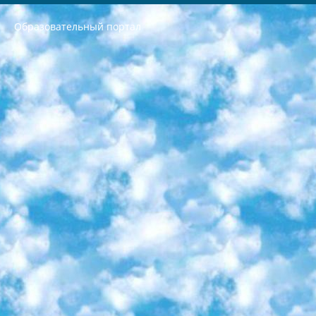
Образовательный портал
РЕСПУБЛИКА УЗБЕКИСТАН МИНИСТРЕРСТВО ДОШКОЛЬНОГО И ШКОЛЬНОГО ОБРАЗОВАНИЯ КОМАНДА в общеобразовательных учреждениях в 2023-2024 учебном году организация и проведение итоговой государственной аттестации обучающихся о Министра дошкольного и школьного образования Республики Узбекистан от 4 марта 2008 года (постановлением Минюста от 20 марта 2008 года № 1778 государственной регистрации) «Итоговое состояние учащихся общего среднего образования на основании положения об утверждении положения об аттестации общего среднего образования выпускной экзамен студентов в образовательных учреждениях в 2023-2024 учебном году В целях организации и прохождения аттестации приказываю: 1. Следующее: перечень предметов, по которым будет проводиться итоговая государственная аттестация и экзамен формы перевода согласно приложению 1; сертификаты международного образца, оценивающие уровень владения иностранными языками перечень согласно приложению 2; 2. Педагогический при специализированных образовательных учреждениях. научно-практический центр квалификации и международной оценки (Д.Давидова) 2024 г. До 25 марта: задания по предметам, по которым будет проводиться итоговая аттестация разработка и утверждение технических условий; итоговая аттестация на основании разработанного предметного задания разработка вопросов по предметам (устно и письменно), экзамен передача; общеобразовательные средние школы и специальные учебные заведения учащиеся выпускных классов школ и интернатов в агентской системе подготовка базы данных экзаменационных материалов и критериев оценки; перевод базы экзаменационных материалов на все языки обучения подать в Республиканский образовательный центр для изготовления; варианты экзаменов на основе разработанных контрольных материалов пусть будут поставлены задачи формирования. 3. Республиканский образовательный центр (Ш.Худайкулов) до 5 апреля 2024 года. до: база данных предоставленных экзаменационных материалов на все языки обучения перевод и экспертиза; для слепых, слабовидящих, глухих, слабослышащих и умственно отсталых детей учащиеся выпускных классов специализированных школ и школ-интернатов база данных экзаменационных материалов на всех преподаваемых языках подготовка критериев оценки; специализированные школы для умственно отсталых детей и технологии для учащихся выпускных классов школ-интернатов разработка соответствующих рекомендаций и критериев проведения ЕГЭ по естествознанию давать задания. 4. Педагогический при специализированных образовательных учреждениях. Научно-практический центр навыков и международной оценки (Д.Давидова), Республика образовательный центр (Худайкулов Ш.) итоговый государственный аттестационный экзамен ориентирован на творческое и логическое мышление при подготовке базы материалов учитывать введение заданий. 5. Следует отметить, что: сертификат государственного образца о знании общеобразовательного предмета и как минимум национальный уровень B1 по предметам на иностранных языках, указанным в Приложении 2. или международно признанный сертификат эквивалентного уровня студенты, изучающие определенный предмет, освобождаются от экзамена; по соответствующим предметам запланирована итоговая государственная аттестация за день до дня, путем жеребьевки Рабочей группой (в письменной форме по предметам, проводимым в форме) из числа сформированных вариантов выбрано 2 варианта; 2 выбранных варианта экзамена анонсированы на официальном сайте министерства и все выпускники по всей стране на основе этих вариантов проводит итоговую государственную аттестацию. 6. Государственное образование учащихся средних общеобразовательных учреждений. знания в соответствии с квалификационными требованиями, которые необходимо приобрести на основании стандартов итоговый (выпускной) контроль для 9 и 11 классов в целях тестирования Экзамены (далее – экзамены) состоят из предметов, перечисленных в приложении 1. будет сделано. 7. Экзамены пройдут с 26 мая по 15 июня 2024 г. (кроме науки физического воспитания). 8. Физическая для учащихся 9 классов общесредних образовательных учреждений. Экзамены по предмету «Образование, квалификация медицина» 1-6 мая 2024 года. сотрудники перевести под присмотр (с отклонениями в физическом или умственном развитии) специализированная школа для детей, школы-интернаты и со сколиозом школы-интернаты санаторного типа для больных детей исключены). 9. Он был слепым, слабовидящим и имел нарушения опорно-двигательного аппарата. экзамены в специализированных школах и интернатах для детей должны проводиться исходя из требований, предъявляемых к общеобразовательным учреждениям (физкультура кроме науки). 10. Специализированная школа для глухих и слабослышащих детей. и экзамены в интернатах и быть реализован в виде письменного теста по математике. 11. Специальность для умственно отсталых детей. Для 9 класса Родной язык и литературное письмо Государственный язык (язык обучения – узбекский). для неклассов) написано Математическое письмо Письменная/устная история Узбекистана Физическое воспитание практично Итоговый контроль Для 11 класса Написание родного языка и литературы (эссе) Математическое письмо Узбекский язык (обучение на узбекском языке) не посещающее общее среднее образование для учреждений)/Образовательное учреждение выбор письменный и устный Иностранный язык письменный/устный Письменная/устная история Узбекистана *По выбору студента:  Химия  Физика  Основы государственного права  География 10 бесплатных образовательных ресурсов - Мы составили подборку онлайн-проектов с интерактивными упражнениями, видеолекциями и статьями. Они помогут вам обрести новые и освежить старые знания бесплатно. 1. «ИНТУИТ» Старейшая образовательная площадка Рунета. Здесь вы найдёте сотни текстовых и видеокурсов на десятки различных тем — от программирования до психологии. Многие курсы подготовлены российскими университетами и крупными международными компаниями вроде Intel и Microsoft. Самостоятельное обучение бесплатное, но желающие могут оплатить услуги персональных наставников. 2. «Смартия» знакомит с актуальными профессиями и подсказывает, как им обучаться. Выбрав заинтересовавшую вас специальность — SMM-специалист, фотограф, веб-дизайнер или другую, — увидите список необходимых для неё умений. Чтобы вы могли освоить их самостоятельно, для каждого умения площадка отображает подборку ссылок на учебные материалы. Хотя «Смартия» ориентируется на русскоязычную аудиторию, часть контента всё же доступна только на английском. 3. «Лекторий Физтеха» Проект Московского физико-технического института (Физтеха). С его помощью вы можете смотреть онлайн серии лекций, записанные на видео в этом вузе. В числе доступных предметов — физика, биология, химия, информационные технологии и другие. К некоторым лекциям администрация ресурса прилагает готовые конспекты, которые можно скачивать в PDF-формате. 4. ITMOcourses Онлайн-площадка Санкт-Петербургского национального исследовательского университета информационных технологий, механики и оптики (ИТМО). Ресурс предоставляет свободный доступ к курсам, разработанным в этом вузе. Каталог материалов разбит на четыре категории: «Оптические системы и технологии», «Приборостроение и робототехника», «Информационные технологии» и «Биотехнологии». Курсы состоят из видеолекций, интерактивных демонстраций и заданий. 5. «КиберЛенинка» Электронная научная библиотека открытого доступа. Каталог площадки регулярно обрастает текстами статей из различных научных изданий. Сгруппированные по журналам и рубрикам публикации можно читать онлайн или скачивать целиком в PDF-формате. Проект нацелен на популяризацию науки за счёт открытого доступа к качественной информации. 6. «ПостНаука» На этом ресурсе публикуют подборки видеолекций, составленные экспертами из разных отраслей и объединённые общими темами. Среди них, к примеру, есть серии «Биоинформатика и геномика», «Культура средневековой Скандинавии» и Cinema Studies о теории кино. Каждая подборка лекций — логически связанная история, рассказанная экспертом от первого лица. Кроме того, на сайте появляются научно-образовательные статьи и тесты на разные темы. 7. «Newочём» Команда проекта «Newочём» отбирает самые интересные тексты из англоязычных СМИ и переводит те из них, за которые голосуют участники сообщества «ВКонтакте». По большей части это научно-популярные статьи. Редакторы придумывают лишь заголовки, в остальном содержание переводов соответствует оригиналам. Полные тексты можно читать прямо в социальной сети. 8. InternetUrok Онлайн-база материалов по основным дисциплинам школьной программы. Информация на сайте структурирована по классам, предметам и темам (урокам). Каждый урок состоит из видеолекций и конспектов. Есть также интерактивные тренажёры и тесты для закрепления пройденного материала. Даже если вы давно окончили школу, возможность повторить программу старших классов всегда может пригодиться. 9. Edutainme Ещё один ресурс об образовании. В отличие от Newtonew, как мне кажется, Edutainme больше ориентируется на представителей индустрии: педагогов, предпринимателей, разработчиков образовательных проектов. Но и любой, кто просто стремится к саморазвитию, найдёт на сайте много полезного и интересного для себя. Например, информацию о новых курсах и образовательных сервисах. 10. Newtonew Онлайн-медиа об образовании и обучении в широком смысле. Авторы Newtonew пишут об инструментах, заведениях, тактиках и стратегиях, которые помогают учить других и получать новые знания самостоятельно. На этой площадке вы найдёте новости, обзоры, аналитические мат