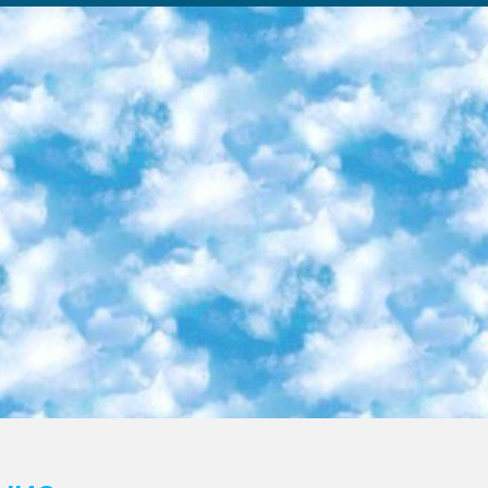
ка образовательный центр (Худайкулов Ш.) итоговый государственный аттестационный экзамен ориентирован на творческое и логическое мышление при подготовке базы материалов учитывать введение заданий. 5. Следует отметить, что: сертификат государственного образца о знании общеобразовательного предмета и как минимум национальный уровень B1 по предметам на иностранных языках, указанным в Приложении 2. или международно признанный сертификат эквивалентного уровня студенты, изучающие определенный предмет, освобождаются от экзамена; по соответствующим предметам запланирована итоговая государственная аттестация за день до дня, путем жеребьевки Рабочей группой (в письменной форме по предметам, проводимым в форме) из числа сформированных вариантов выбрано 2 варианта; 2 выбранных варианта экзамена анонсированы на официальном сайте министерства и все выпускники по всей стране на основе этих вариантов проводит итоговую государственную аттестацию. 6. Государственное образование учащихся средних общеобразовательных учреждений. знания в соответствии с квалификационными требованиями, которые необходимо приобрести на основании стандартов итоговый (выпускной) контроль для 9 и 11 классов в целях тестирования Экзамены (далее – экзамены) состоят из предметов, перечисленных в приложении 1. будет сделано. 7. Экзамены пройдут с 26 мая по 15 июня 2024 г. (кроме науки физического воспитания). 8. Физическая для учащихся 9 классов общесредних образовательных учреждений. Экзамены по предмету «Образование, квалификация медицина» 1-6 мая 2024 года. сотрудники перевести под присмотр (с отклонениями в физическом или умственном развитии) специализированная школа для детей, школы-интернаты и со сколиозом школы-интернаты санаторного типа для больных детей исключены). 9. Он был слепым, слабовидящим и имел нарушения опорно-двигательного аппарата. экзамены в специализированных школах и интернатах для детей должны проводиться исходя из требований, предъявляемых к общеобразовательным учреждениям (физкультура кроме науки). 10. Специализированная школа для глухих и слабослышащих детей. и экзамены в интернатах и быть реализован в виде письменного теста по математике. 11. Специальность для умственно отсталых детей. Для 9 класса Родной язык и литературное письмо Государственный язык (язык обучения – узбекский). для неклассов) написано Математическое письмо Письменная/устная история Узбекистана Физическое воспитание практично Итоговый контроль Для 11 класса Написание родного языка и литературы (эссе) Математическое письмо Узбекский язык (обучение на узбекском языке) не посещающее общее среднее образование для учреждений)/Образовательное учреждение выбор письменный и устный Иностранный язык письменный/устный Письменная/устная история Узбекистана *По выбору студента:  Химия  Физика  Основы государственного права  География 10 бесплатных образовательных ресурсов - Мы составили подборку онлайн-проектов с интерактивными упражнениями, видеолекциями и статьями. Они помогут вам обрести новые и освежить старые знания бесплатно. 1. «ИНТУИТ» Старейшая образовательная площадка Рунета. Здесь вы найдёте сотни текстовых и видеокурсов на десятки различных тем — от программирования до психологии. Многие курсы подготовлены российскими университетами и крупными международными компаниями вроде Intel и Microsoft. Самостоятельное обучение бесплатное, но желающие могут оплатить услуги персональных наставников. 2. «Смартия» знакомит с актуальными профессиями и подсказывает, как им обучаться. Выбрав заинтересовавшую вас специальность — SMM-специалист, фотограф, веб-дизайнер или другую, — увидите список необходимых для неё умений. Чтобы вы могли освоить их самостоятельно, для каждого умения площадка отображает подборку ссылок на учебные материалы. Хотя «Смартия» ориентируется на русскоязычную аудиторию, часть контента всё же доступна только на английском. 3. «Лекторий Физтеха» Проект Московского физико-технического института (Физтеха). С его помощью вы можете смотреть онлайн серии лекций, записанные на видео в этом вузе. В числе доступных предметов — физика, биология, химия, информационные технологии и другие. К некоторым лекциям администрация ресурса прилагает готовые конспекты, которые можно скачивать в PDF-формате. 4. ITMOcourses Онлайн-площадка Санкт-Петербургского национального исследовательского университета информационных технологий, механики и оптики (ИТМО). Ресурс предоставляет свободный доступ к курсам, разработанным в этом вузе. Каталог материалов разбит на четыре категории: «Оптические системы и технологии», «Приборостроение и робототехника», «Информационные технологии» и «Биотехнологии». Курсы состоят из видеолекций, интерактивных демонстраций и заданий. 5. «КиберЛенинка» Электронная научная библиот