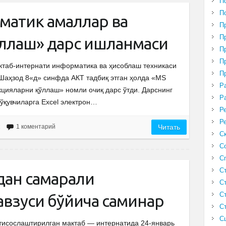
П
П
ематик амаллар ва
П
П
ўллаш» дарс ишланмаси
П
П
ктаб-интернати информатика ва ҳисоблаш техникаси
П
Шаҳзод 8«д» синфда АКТ тадбиқ этган ҳолда «MS
Р
кцияларни қўллаш» номли очиқ дарс ўтди. Дарснинг
Р
ўқувчиларга Excel электрон…
Р
Р
1 коментарий
Читать
С
С
С
С
дан самарали
С
С
взуси бўйича саминар
С
С
тисослаштирилган мактаб — интернатида 24-январь