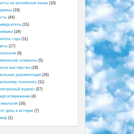
ексты на английском языке
(10)
ермины
(19)
есты
(44)
ниверситеты
(15)
чебники
(18)
читель года
(11)
акты
(17)
илология
(9)
имические элементы
(5)
кола мастерства
(18)
кольная документация
(26)
кольному психологу
(11)
лектронный журнал
(57)
нергосбережение
(4)
тимология
(16)
от день в истории
(7)
мор
(1)