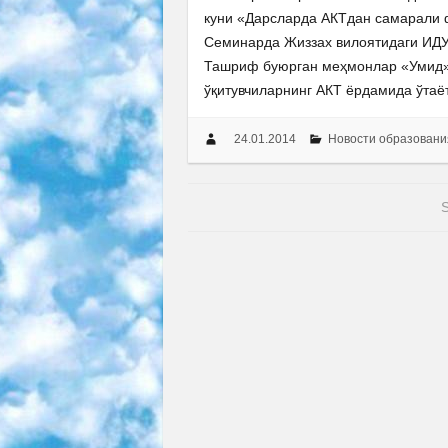
куни «Дарсларда АКТдан самарали 
Семинарда Жиззах вилоятидаги ИДУ
Ташриф буюрган меҳмонлар «Умид» 
ўқитувчиларнинг АКТ ёрдамида ўта
24.01.2014
Новости образовани
S