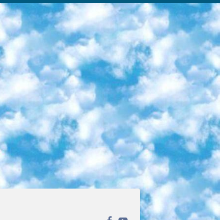
ека открытого доступа. Каталог площадки регулярно обрастает текстами статей из различных научных изданий. Сгруппированные по журналам и рубрикам публикации можно читать онлайн или скачивать целиком в PDF-формате. Проект нацелен на популяризацию науки за счёт открытого доступа к качественной информации. 6. «ПостНаука» На этом ресурсе публикуют подборки видеолекций, составленные экспертами из разных отраслей и объединённые общими темами. Среди них, к примеру, есть серии «Биоинформатика и геномика», «Культура средневековой Скандинавии» и Cinema Studies о теории кино. Каждая подборка лекций — логически связанная история, рассказанная экспертом от первого лица. Кроме того, на сайте появляются научно-образовательные статьи и тесты на разные темы. 7. «Newочём» Команда проекта «Newочём» отбирает самые интересные тексты из англоязычных СМИ и переводит те из них, за которые голосуют участники сообщества «ВКонтакте». По большей части это научно-популярные статьи. Редакторы придумывают лишь заголовки, в остальном содержание переводов соответствует оригиналам. Полные тексты можно читать прямо в социальной сети. 8. InternetUrok Онлайн-база материалов по основным дисциплинам школьной программы. Информация на сайте структурирована по классам, предметам и темам (урокам). Каждый урок состоит из видеолекций и конспектов. Есть также интерактивные тренажёры и тесты для закрепления пройденного материала. Даже если вы давно окончили школу, возможность повторить программу старших классов всегда может пригодиться. 9. Edutainme Ещё один ресурс об образовании. В отличие от Newtonew, как мне кажется, Edutainme больше ориентируется на представителей индустрии: педагогов, предпринимателей, разработчиков образовательных проектов. Но и любой, кто просто стремится к саморазвитию, найдёт на сайте много полезного и интересного для себя. Например, информацию о новых курсах и образовательных сервисах. 10. Newtonew Онлайн-медиа об образовании и обучении в широком смысле. Авторы Newtonew пишут об инструментах, заведениях, тактиках и стратегиях, которые помогают учить других и получать новые знания самостоятельно. На этой площадке вы найдёте новости, обзоры, аналитические мат