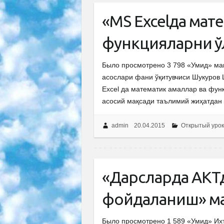
«MS Excelда мат
функцияларни қ
Было просмотрено 3 798 «Умид» ма
асослари фани ўқитувчиси Шукуров 
Excel да математик амаллар ва фун
асосий мақсади таълимий жиҳатдан 
admin
20.04.2015
Открытый урок
«Дарсларда АКТ
фойдаланиш» ма
Было просмотрено 1 589 «Умид» Их