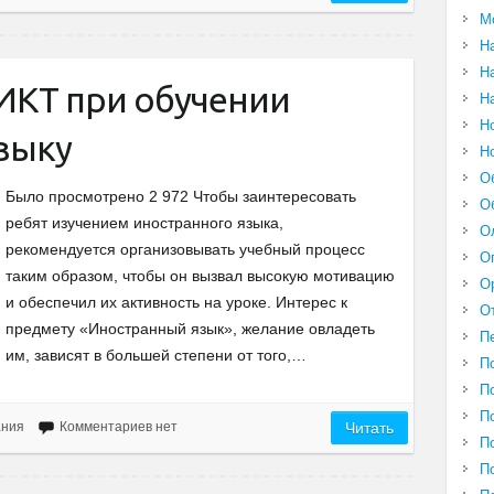
М
Н
Н
ИКТ при обучении
Н
Н
зыку
Н
О
Было просмотрено 2 972 Чтобы заинтересовать
О
ребят изучением иностранного языка,
О
рекомендуется организовывать учебный процесс
О
таким образом, чтобы он вызвал высокую мотивацию
О
и обеспечил их активность на уроке. Интерес к
О
предмету «Иностранный язык», желание овладеть
П
им, зависят в большей степени от того,…
П
П
П
ания
Комментариев нет
Читать
П
П