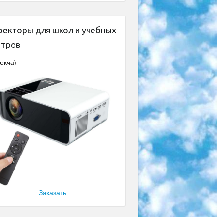
оекторы для школ и учебных
нтров
екча)
Заказать