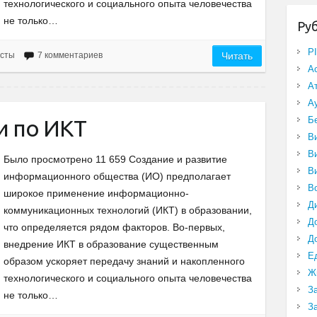
технологического и социального опыта человечества
не только…
Ру
P
есты
7 комментариев
Читать
А
А
А
Б
и по ИКТ
В
В
Было просмотрено 11 659 Создание и развитие
В
информационного общества (ИО) предполагает
В
широкое применение информационно-
Д
коммуникационных технологий (ИКТ) в образовании,
Д
что определяется рядом факторов. Во-первых,
Д
внедрение ИКТ в образование существенным
Е
образом ускоряет передачу знаний и накопленного
Ж
технологического и социального опыта человечества
З
не только…
З