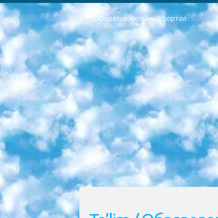
Образовательный портал
РЕСПУБЛИКА УЗБЕКИСТАН МИНИСТРЕРСТВО ДОШКОЛЬНОГО И ШКОЛЬНОГО ОБРАЗОВАНИЯ КОМАНДА в общеобразовательных учреждениях в 2023-2024 учебном году организация и проведение итоговой государственной аттестации обучающихся о Министра дошкольного и школьного образования Республики Узбекистан от 4 марта 2008 года (постановлением Минюста от 20 марта 2008 года № 1778 государственной регистрации) «Итоговое состояние учащихся общего среднего образования на основании положения об утверждении положения об аттестации общего среднего образования выпускной экзамен студентов в образовательных учреждениях в 2023-2024 учебном году В целях организации и прохождения аттестации приказываю: 1. Следующее: перечень предметов, по которым будет проводиться итоговая государственная аттестация и экзамен формы перевода согласно приложению 1; сертификаты международного образца, оценивающие уровень владения иностранными языками перечень согласно приложению 2; 2. Педагогический при специализированных образовательных учреждениях. научно-практический центр квалификации и международной оценки (Д.Давидова) 2024 г. До 25 марта: задания по предметам, по которым будет проводиться итоговая аттестация разработка и утверждение технических условий; итоговая аттестация на основании разработанного предметного задания разработка вопросов по предметам (устно и письменно), экзамен передача; общеобразовательные средние школы и специальные учебные заведения учащиеся выпускных классов школ и интернатов в агентской системе подготовка базы данных экзаменационных материалов и критериев оценки; перевод базы экзаменационных материалов на все языки обучения подать в Республиканский образовательный центр для изготовления; варианты экзаменов на основе разработанных контрольных материалов пусть будут поставлены задачи формирования. 3. Республиканский образовательный центр (Ш.Худайкулов) до 5 апреля 2024 года. до: база данных предоставленных экзаменационных материалов на все языки обучения перевод и экспертиза; для слепых, слабовидящих, глухих, слабослышащих и умственно отсталых детей учащиеся выпускных классов специализированных школ и школ-интернатов база данных экзаменационных материалов на всех преподаваемых языках подготовка критериев оценки; специализированные школы для умственно отсталых детей и технологии для учащихся выпускных классов школ-интернатов разработка соответствующих рекомендаций и критериев проведения ЕГЭ по естествознанию давать задания. 4. Педагогический при специализированных образовательных учреждениях. Научно-практический центр навыков и международной оценки (Д.Давидова), Республи