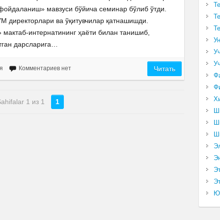
Т
фойдаланиш» мавзуси бўйича семинар бўлиб ўтди.
Т
М директорлари ва ўқитувчилар қатнашишди.
Т
мактаб-интернатининг ҳаёти билан танишиб,
У
ётган дарсларига…
У
У
я
Комментариев нет
Читать
Ф
Ф
Х
ahifalar 1 из 1
1
Ш
Ш
Ш
Э
Э
Э
Эт
Ю