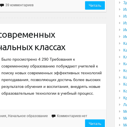
З
39 комментариев
Читать
И
И
И
И
 современных
И
К
чальных классах
К
К
Было просмотрено 4 290 Требования к
К
современному образованию побуждают учителей к
К
поиску новых современных эффективных технологий
К
преподавания, позволяющих достичь более высоких
К
результатов обучения и воспитания, внедрять новые
К
образовательные технологии в учебный процесс.
К
Л
М
ания
,
Начальное образование
Комментариев нет
М
Читать
М