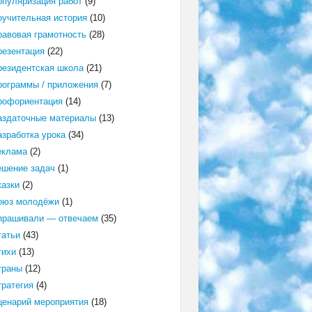
опуляризация работ
(9)
оучительная история
(10)
равовая грамотность
(28)
резентация
(22)
резидентская школа
(21)
рограммы / приложения
(7)
рофориентация
(14)
аздаточные материалы
(13)
азработка урока
(34)
еклама
(2)
ешение задач
(1)
казки
(2)
оюз молодёжи
(1)
прашивали — отвечаем
(35)
татьи
(43)
тихи
(13)
траны
(12)
тратегия
(4)
ценарий мероприятия
(18)