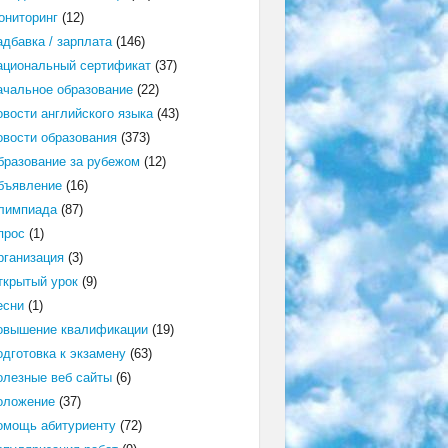
ониторинг
(12)
адбавка / зарплата
(146)
ациональный сертификат
(37)
ачальное образование
(22)
овости английского языка
(43)
овости образования
(373)
бразование за рубежом
(12)
бъявление
(16)
лимпиада
(87)
прос
(1)
рганизация
(3)
ткрытый урок
(9)
есни
(1)
овышение квалификации
(19)
одготовка к экзамену
(63)
олезные веб сайты
(6)
оложение
(37)
омощь абитуриенту
(72)