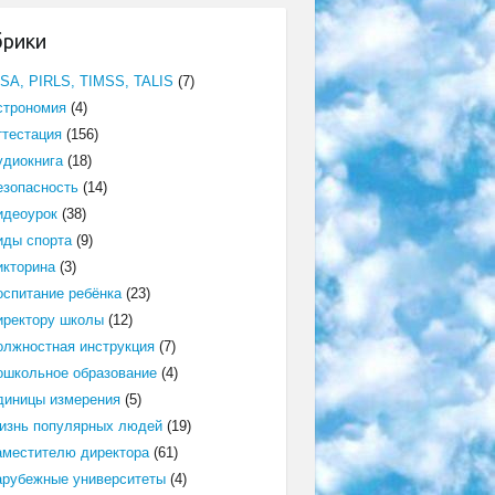
брики
ISA, PIRLS, TIMSS, TALIS
(7)
строномия
(4)
ттестация
(156)
удиокнига
(18)
езопасность
(14)
идеоурок
(38)
иды спорта
(9)
икторина
(3)
оспитание ребёнка
(23)
иректору школы
(12)
олжностная инструкция
(7)
ошкольное образование
(4)
диницы измерения
(5)
изнь популярных людей
(19)
аместителю директора
(61)
арубежные университеты
(4)