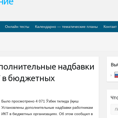
ание
Онлайн тесты
Календарно — тематические планы
Контакт
полнительные надбавки
Вы
 в бюджетных
Что
Было просмотрено 4 071 Ўзбек тилида ўқиш
Пои
Установлены дополнительные надбавки работникам
ИКТ в бюджетных организациях. Об этом сообщил в