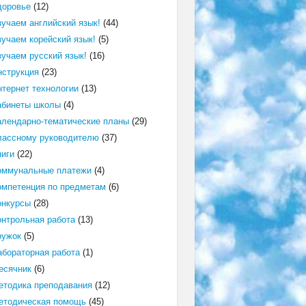
доровье
(12)
зучаем английский язык!
(44)
зучаем корейский язык!
(5)
зучаем русский язык!
(16)
нструкция
(23)
нтернет технологии
(13)
абинеты школы
(4)
алендарно-тематические планы
(29)
лассному руководителю
(37)
ниги
(22)
оммунальные платежи
(4)
омпетенция по предметам
(6)
онкурсы
(28)
онтрольная работа
(13)
ружок
(5)
абораторная работа
(1)
есячник
(6)
етодика преподавания
(12)
етодическая помощь
(45)