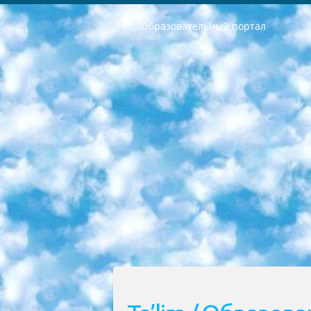
Образовательный портал
РЕСПУБЛИКА УЗБЕКИСТАН МИНИСТРЕРСТВО ДОШКОЛЬНОГО И ШКОЛЬНОГО ОБРАЗОВАНИЯ КОМАНДА в общеобразовательных учреждениях в 2023-2024 учебном году организация и проведение итоговой государственной аттестации обучающихся о Министра дошкольного и школьного образования Республики Узбекистан от 4 марта 2008 года (постановлением Минюста от 20 марта 2008 года № 1778 государственной регистрации) «Итоговое состояние учащихся общего среднего образования на основании положения об утверждении положения об аттестации общего среднего образования выпускной экзамен студентов в образовательных учреждениях в 2023-2024 учебном году В целях организации и прохождения аттестации приказываю: 1. Следующее: перечень предметов, по которым будет проводиться итоговая государственная аттестация и экзамен формы перевода согласно приложению 1; сертификаты международного образца, оценивающие уровень владения иностранными языками перечень согласно приложению 2; 2. Педагогический при специализированных образовательных учреждениях. научно-практический центр квалификации и международной оценки (Д.Давидова) 2024 г. До 25 марта: задания по предметам, по которым будет проводиться итоговая аттестация разработка и утверждение технических условий; итоговая аттестация на основании разработанного предметного задания разработка вопросов по предметам (устно и письменно), экзамен передача; общеобразовательные средние школы и специальные учебные заведения учащиеся выпускных классов школ и интернатов в агентской системе подготовка базы данных экзаменационных материалов и критериев оценки; перевод базы экзаменационных материалов на все языки обучения подать в Республиканский образовательный центр для изготовления; варианты экзаменов на основе разработанных контрольных материалов пусть будут поставлены задачи формирования. 3. Республиканский образовательный центр (Ш.Худайкулов) до 5 апреля 2024 года. до: база данных предоставленных экзаменационных материалов на все языки обучения перевод и экспертиза; для слепых, слабовидящих, глухих, слабослышащих и умственно отсталых детей учащиеся выпускных классов специализированных школ и школ-интернатов база данных экзаменационных материалов на всех преподаваемых языках подготовка критериев оценки; специализированные школы для умственно отсталых детей и технологии для учащихся выпускных классов школ-интернатов разработка соответствующих рекомендаций и критериев проведения ЕГЭ по естествознанию давать задания. 4. Педагогический при специализированных образовательных учреждениях. Научно-практический центр навыков и международной оценки (Д.Давидова), Республи