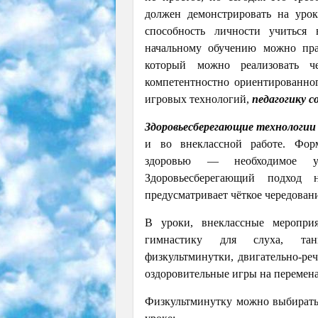
должен демонстрировать на урок
способность личности учиться 
начальному обучению можно пр
который можно реализовать 
компетентностно ориентированно
игровых технологий,
педагогику с
Здоровьесберегающие технологии
и во внеклассной работе. Фор
здоровью — необходимое ус
Здоровьесберегающий подход 
предусматривает чёткое чередован
В уроки, внеклассные меропри
гимнастику для слуха, танц
физкультминутки, двигательно-ре
оздоровительные игры на перемена
Физкультминутку можно выбирать 