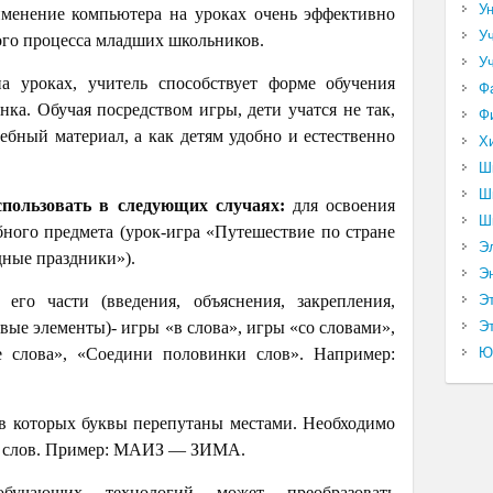
У
именение компьютера на уроках очень эффективно
У
ого процесса младших школьников.
У
а уроках, учитель способствует форме обучения
Ф
нка. Обучая посредством игры, дети учатся не так,
Ф
чебный материал, а как детям удобно и естественно
Х
Ш
Ш
пользовать в следующих случаях:
для освоения
Ш
бного предмета (урок-игра «Путешествие по стране
Э
дные праздники»).
Э
 его части (введения, объяснения, закрепления,
Э
вые элементы)- игры «в слова», игры «со словами»,
Эт
е слова», «Соедини половинки слов». Например:
Ю
, в которых буквы перепутаны местами. Необходимо
к слов. Пример: МАИЗ — ЗИМА.
обучающих технологий может преобразовать