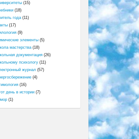
ниверситеты
(15)
чебники
(18)
читель года
(11)
акты
(17)
илология
(9)
имические элементы
(5)
кола мастерства
(18)
кольная документация
(26)
кольному психологу
(11)
лектронный журнал
(57)
нергосбережение
(4)
тимология
(16)
от день в истории
(7)
мор
(1)