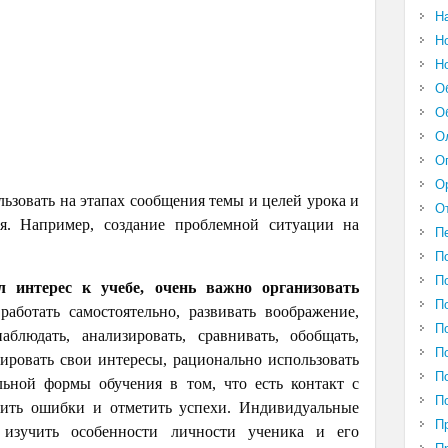
Н
Н
Н
О
О
О
О
О
ьзовать на этапах сообщения темы и целей урока и
О
ся. Например, создание проблемной ситуации на
П
П
П
 интерес к учебе, очень важно организовать
П
работать самостоятельно, развивать воображение,
П
блюдать, анализировать, сравнивать, обобщать,
П
ировать свои интересы, рационально использовать
П
ьной формы обучения в том, что есть контакт с
П
вить ошибки и отметить успехи. Индивидуальные
П
 изучить особенности личности ученика и его