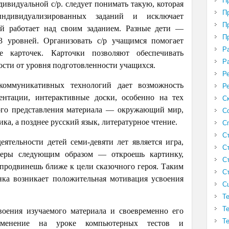
П
ивидуальной с/р. следует понимать такую, которая
П
индивидуализированных заданий и исключает
П
ый работает над своим заданием. Разные дети —
П
-3 уровней. Организовать с/р учащимся помогает
Р
е карточек. Карточки позволяют обеспечивать
Р
сти от уровня подготовленности учащихся.
Р
коммуникативных технологий дает возможность
Р
ентации, интерактивные доски, особенно на тех
С
ного представления материала — окружающий мир,
С
ика, а позднее русский язык, литературное чтение.
С
С
ятельности детей семи-девяти лет является игра,
С
еры следующим образом — откроешь картинку,
С
продвинешь ближе к цели сказочного героя. Таким
С
нка возникает положительная мотивация усвоения
С
Т
Т
оения изучаемого материала и своевременно его
Т
рименение на уроке компьютерных тестов и