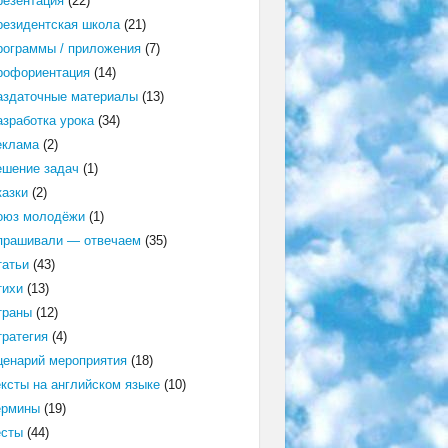
резентация
(22)
резидентская школа
(21)
рограммы / приложения
(7)
рофориентация
(14)
аздаточные материалы
(13)
азработка урока
(34)
еклама
(2)
ешение задач
(1)
казки
(2)
оюз молодёжи
(1)
прашивали — отвечаем
(35)
татьи
(43)
тихи
(13)
траны
(12)
тратегия
(4)
ценарий мероприятия
(18)
ексты на английском языке
(10)
ермины
(19)
есты
(44)