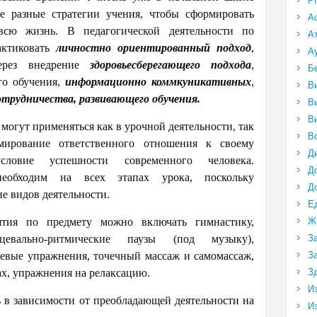
P
е разные стратегии учения, чтобы сформировать
А
всю жизнь. В педагогической деятельности по
А
актиковать
личностно ориентированный подход
,
А
через внедрение
здоровьесберегающего подхода
,
Б
го обучения,
информационно коммкуникативных
,
В
отрудничества, развивающего обучения.
В
В
могут применяться как в урочной деятельности, так
В
мирование ответственного отношения к своему
Д
ловие успешности современного человека.
Д
необходим на всех этапах урока, поскольку
Д
ие видов деятельности.
Е
ятия по предмету можно включать гимнастику,
Ж
евально-ритмические паузы (под музыку),
З
чевые упражнения, точечный массаж и самомассаж,
З
х, упражнения на релаксацию.
З
И
в зависимости от преобладающей деятельности на
И