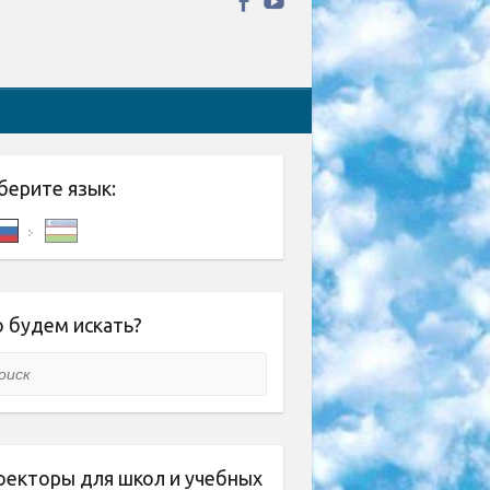
берите язык:
 будем искать?
ск
оекторы для школ и учебных