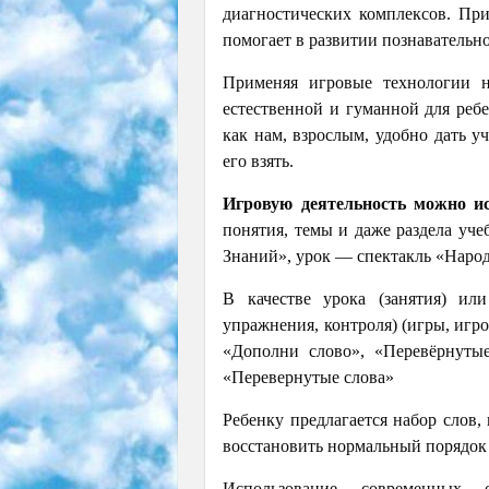
диагностических комплексов. Пр
помогает в развитии познавательн
Применяя игровые технологии н
естественной и гуманной для ребе
как нам, взрослым, удобно дать у
его взять.
Игровую деятельность можно ис
понятия, темы и даже раздела уче
Знаний», урок — спектакль «Наро
В качестве урока (занятия) или
упражнения, контроля) (игры, игро
«Дополни слово», «Перевёрнуты
«Перевернутые слова»
Ребенку предлагается набор слов
восстановить нормальный порядо
Использование современных 