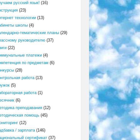
зучаем русский язык!
(16)
нструкция
(23)
нтернет технологии
(13)
абинеты школы
(4)
алендарно-тематические планы
(29)
лассному руководителю
(37)
ниги
(22)
оммунальные платежи
(4)
омпетенция по предметам
(6)
онкурсы
(28)
онтрольная работа
(13)
ружок
(5)
абораторная работа
(1)
есячник
(6)
етодика преподавания
(12)
етодическая помощь
(45)
ониторинг
(12)
адбавка / зарплата
(146)
ациональный сертификат
(37)