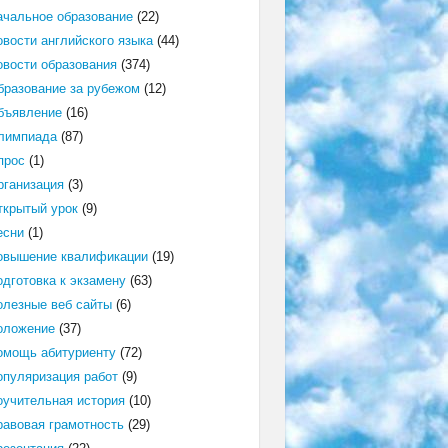
ачальное образование
(22)
овости английского языка
(44)
овости образования
(374)
бразование за рубежом
(12)
бъявление
(16)
лимпиада
(87)
прос
(1)
рганизация
(3)
ткрытый урок
(9)
есни
(1)
овышение квалификации
(19)
одготовка к экзамену
(63)
олезные веб сайты
(6)
оложение
(37)
омощь абитуриенту
(72)
опуляризация работ
(9)
оучительная история
(10)
равовая грамотность
(29)