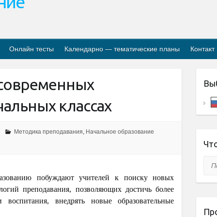
ание
Онлайн тесты
Календарно — тематические планы
Контакт
 современных
Вы
чальных классах
Методика преподавания
,
Начальное образование
Что
Пои
разованию побуждают учителей к поиску новых
логий преподавания, позволяющих достичь более
и воспитания, внедрять новые образовательные
Пр