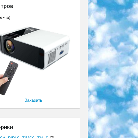
нтров
екча)
Заказать
брики