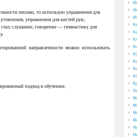
И
И
льности письмо, то использую упражнения для
И
 утомления, упражнения для кистей рук;
К
 глаз; слушание, говорение — гимнастику для
К
у.
К
К
нтированной направленности можно использовать
К
:
К
К
К
К
ированный подход в обучении;
Л
М
М
М
М
Н
Н