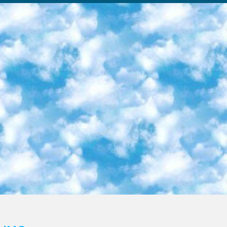
ка образовательный центр (Худайкулов Ш.) итоговый государственный аттестационный экзамен ориентирован на творческое и логическое мышление при подготовке базы материалов учитывать введение заданий. 5. Следует отметить, что: сертификат государственного образца о знании общеобразовательного предмета и как минимум национальный уровень B1 по предметам на иностранных языках, указанным в Приложении 2. или международно признанный сертификат эквивалентного уровня студенты, изучающие определенный предмет, освобождаются от экзамена; по соответствующим предметам запланирована итоговая государственная аттестация за день до дня, путем жеребьевки Рабочей группой (в письменной форме по предметам, проводимым в форме) из числа сформированных вариантов выбрано 2 варианта; 2 выбранных варианта экзамена анонсированы на официальном сайте министерства и все выпускники по всей стране на основе этих вариантов проводит итоговую государственную аттестацию. 6. Государственное образование учащихся средних общеобразовательных учреждений. знания в соответствии с квалификационными требованиями, которые необходимо приобрести на основании стандартов итоговый (выпускной) контроль для 9 и 11 классов в целях тестирования Экзамены (далее – экзамены) состоят из предметов, перечисленных в приложении 1. будет сделано. 7. Экзамены пройдут с 26 мая по 15 июня 2024 г. (кроме науки физического воспитания). 8. Физическая для учащихся 9 классов общесредних образовательных учреждений. Экзамены по предмету «Образование, квалификация медицина» 1-6 мая 2024 года. сотрудники перевести под присмотр (с отклонениями в физическом или умственном развитии) специализированная школа для детей, школы-интернаты и со сколиозом школы-интернаты санаторного типа для больных детей исключены). 9. Он был слепым, слабовидящим и имел нарушения опорно-двигательного аппарата. экзамены в специализированных школах и интернатах для детей должны проводиться исходя из требований, предъявляемых к общеобразовательным учреждениям (физкультура кроме науки). 10. Специализированная школа для глухих и слабослышащих детей. и экзамены в интернатах и быть реализован в виде письменного теста по математике. 11. Специальность для умственно отсталых детей. Для 9 класса Родной язык и литературное письмо Государственный язык (язык обучения – узбекский). для неклассов) написано Математическое письмо Письменная/устная история Узбекистана Физическое воспитание практично Итоговый контроль Для 11 класса Написание родного языка и литературы (эссе) Математическое письмо Узбекский язык (обучение на узбекском языке) не посещающее общее среднее образование для учреждений)/Образовательное учреждение выбор письменный и устный Иностранный язык письменный/устный Письменная/устная история Узбекистана *По выбору студента:  Химия  Физика  Основы государственного права  География 10 бесплатных образовательных ресурсов - Мы составили подборку онлайн-проектов с интерактивными упражнениями, видеолекциями и статьями. Они помогут вам обрести новые и освежить старые знания бесплатно. 1. «ИНТУИТ» Старейшая образовательная площадка Рунета. Здесь вы найдёте сотни текстовых и видеокурсов на десятки различных тем — от программирования до психологии. Многие курсы подготовлены российскими университетами и крупными международными компаниями вроде Intel и Microsoft. Самостоятельное обучение бесплатное, но желающие могут оплатить услуги персональных наставников. 2. «Смартия» знакомит с актуальными профессиями и подсказывает, как им обучаться. Выбрав заинтересовавшую вас специальность — SMM-специалист, фотограф, веб-дизайнер или другую, — увидите список необходимых для неё умений. Чтобы вы могли освоить их самостоятельно, для каждого умения площадка отображает подборку ссылок на учебные материалы. Хотя «Смартия» ориентируется на русскоязычную аудиторию, часть контента всё же доступна только на английском. 3. «Лекторий Физтеха» Проект Московского физико-технического института (Физтеха). С его помощью вы можете смотреть онлайн серии лекций, записанные на видео в этом вузе. В числе доступных предметов — физика, биология, химия, информационные технологии и другие. К некоторым лекциям администрация ресурса прилагает готовые конспекты, которые можно скачивать в PDF-формате. 4. ITMOcourses Онлайн-площадка Санкт-Петербургского национального исследовательского университета информационных технологий, механики и оптики (ИТМО). Ресурс предоставляет свободный доступ к курсам, разработанным в этом вузе. Каталог материалов разбит на четыре категории: «Оптические системы и технологии», «Приборостроение и робототехника», «Информационные технологии» и «Биотехнологии». Курсы состоят из видеолекций, интерактивных демонстраций и заданий. 5. «КиберЛенинка» Электронная научная библиот