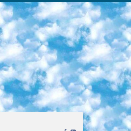
ека открытого доступа. Каталог площадки регулярно обрастает текстами статей из различных научных изданий. Сгруппированные по журналам и рубрикам публикации можно читать онлайн или скачивать целиком в PDF-формате. Проект нацелен на популяризацию науки за счёт открытого доступа к качественной информации. 6. «ПостНаука» На этом ресурсе публикуют подборки видеолекций, составленные экспертами из разных отраслей и объединённые общими темами. Среди них, к примеру, есть серии «Биоинформатика и геномика», «Культура средневековой Скандинавии» и Cinema Studies о теории кино. Каждая подборка лекций — логически связанная история, рассказанная экспертом от первого лица. Кроме того, на сайте появляются научно-образовательные статьи и тесты на разные темы. 7. «Newочём» Команда проекта «Newочём» отбирает самые интересные тексты из англоязычных СМИ и переводит те из них, за которые голосуют участники сообщества «ВКонтакте». По большей части это научно-популярные статьи. Редакторы придумывают лишь заголовки, в остальном содержание переводов соответствует оригиналам. Полные тексты можно читать прямо в социальной сети. 8. InternetUrok Онлайн-база материалов по основным дисциплинам школьной программы. Информация на сайте структурирована по классам, предметам и темам (урокам). Каждый урок состоит из видеолекций и конспектов. Есть также интерактивные тренажёры и тесты для закрепления пройденного материала. Даже если вы давно окончили школу, возможность повторить программу старших классов всегда может пригодиться. 9. Edutainme Ещё один ресурс об образовании. В отличие от Newtonew, как мне кажется, Edutainme больше ориентируется на представителей индустрии: педагогов, предпринимателей, разработчиков образовательных проектов. Но и любой, кто просто стремится к саморазвитию, найдёт на сайте много полезного и интересного для себя. Например, информацию о новых курсах и образовательных сервисах. 10. Newtonew Онлайн-медиа об образовании и обучении в широком смысле. Авторы Newtonew пишут об инструментах, заведениях, тактиках и стратегиях, которые помогают учить других и получать новые знания самостоятельно. На этой площадке вы найдёте новости, обзоры, аналитические мат