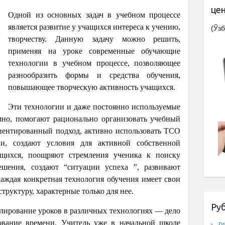
це
Одной из основных задач в учебном процессе
является развитие у учащихся интереса к учению,
(Ўзб
творчеству. Данную задачу можно решить,
применяя на уроке современные обучающие
технологии в учебном процессе, позволяющее
разнообразить формы и средства обучения,
повышающее творческую активность учащихся.
Эти технологии и даже постоянно используемые
мно, помогают рационально организовать учебный
иентированный подход, активно использовать ТСО
, создают условия для активной собственной
чащихся, поощряют стремления ученика к поиску
ешения, создают “ситуации успеха ”, развивают
Каждая конкретная технология обучения имеет свои
труктуру, характерные только для нее.
Ру
елирование уроков в различных технологиях — дело
бование времени. Учитель уже в начальной школе