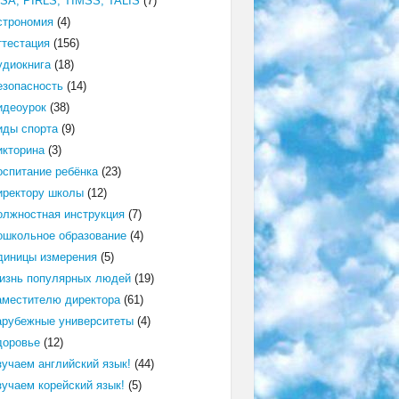
ISA, PIRLS, TIMSS, TALIS
(7)
строномия
(4)
ттестация
(156)
удиокнига
(18)
езопасность
(14)
идеоурок
(38)
иды спорта
(9)
икторина
(3)
оспитание ребёнка
(23)
иректору школы
(12)
олжностная инструкция
(7)
ошкольное образование
(4)
диницы измерения
(5)
изнь популярных людей
(19)
аместителю директора
(61)
арубежные университеты
(4)
доровье
(12)
зучаем английский язык!
(44)
зучаем корейский язык!
(5)