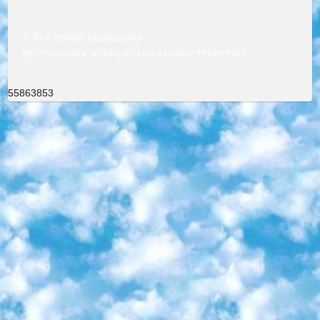
© Все права защищены
РЕСПУБЛИКА УЗБЕКИСТАН МИНИСТРЕРСТВО ДОШКОЛЬНОГО И ШКОЛЬНОГО ОБРАЗОВАНИЯ КОМАНДА в общеобразовательных учреждениях в 2023-2024 учебном году организация и проведение итоговой государственной аттестации обучающихся о Министра дошкольного и школьного образования Республики Узбекистан от 4 марта 2008 года (постановлением Минюста от 20 марта 2008 года № 1778 государственной регистрации) «Итоговое состояние учащихся общего среднего образования на основании положения об утверждении положения об аттестации общего среднего образования выпускной экзамен студентов в образовательных учреждениях в 2023-2024 учебном году В целях организации и прохождения аттестации приказываю: 1. Следующее: перечень предметов, по которым будет проводиться итоговая государственная аттестация и экзамен формы перевода согласно приложению 1; сертификаты международного образца, оценивающие уровень владения иностранными языками перечень согласно приложению 2; 2. Педагогический при специализированных образовательных учреждениях. научно-практический центр квалификации и международной оценки (Д.Давидова) 2024 г. До 25 марта: задания по предметам, по которым будет проводиться итоговая аттестация разработка и утверждение технических условий; итоговая аттестация на основании разработанного предметного задания разработка вопросов по предметам (устно и письменно), экзамен передача; общеобразовательные средние школы и специальные учебные заведения учащиеся выпускных классов школ и интернатов в агентской системе подготовка базы данных экзаменационных материалов и критериев оценки; перевод базы экзаменационных материалов на все языки обучения подать в Республиканский образовательный центр для изготовления; варианты экзаменов на основе разработанных контрольных материалов пусть будут поставлены задачи формирования. 3. Республиканский образовательный центр (Ш.Худайкулов) до 5 апреля 2024 года. до: база данных предоставленных экзаменационных материалов на все языки обучения перевод и экспертиза; для слепых, слабовидящих, глухих, слабослышащих и умственно отсталых детей учащиеся выпускных классов специализированных школ и школ-интернатов база данных экзаменационных материалов на всех преподаваемых языках подготовка критериев оценки; специализированные школы для умственно отсталых детей и технологии для учащихся выпускных классов школ-интернатов разработка соответствующих рекомендаций и критериев проведения ЕГЭ по естествознанию давать задания. 4. Педагогический при специализированных образовательных учреждениях. Научно-практический центр навыков и международной оценки (Д.Давидова), Республика образовательный центр (Худайкулов Ш.) итоговый государственный аттестационный экзамен ориентирован на творческое и логическое мышление при подготовке базы материалов учитывать введение заданий. 5. Следует отметить, что: сертификат государственного образца о знании общеобразовательного предмета и как минимум национальный уровень B1 по предметам на иностранных языках, указанным в Приложении 2. или международно признанный сертификат эквивалентного уровня студенты, изучающие определенный предмет, освобождаются от экзамена; по соответствующим предметам запланирована итоговая государственная аттестация за день до дня, путем жеребьевки Рабочей группой (в письменной форме по предметам, проводимым в форме) из числа сформированных вариантов выбрано 2 варианта; 2 выбранных варианта экзамена анонсированы на официальном сайте министерства и все выпускники по всей стране на основе этих вариантов проводит итоговую государственную аттестацию. 6. Государственное образование учащихся средних общеобразовательных учреждений. знания в соответствии с квалификационными требованиями, которые необходимо приобрести на основании стандартов итоговый (выпускной) контроль для 9 и 11 классов в целях тестирования Экзамены (далее – экзамены) состоят из предметов, перечисленных в приложении 1. будет сделано. 7. Экзамены пройдут с 26 мая по 15 июня 2024 г. (кроме науки физического воспитания). 8. Физическая для учащихся 9 классов общесредних образовательных учреждений. Экзамены по предмету «Образование, квалификация медицина» 1-6 мая 2024 года. сотрудники перевести под присмотр (с отклонениями в физическом или умственном развитии) специализированная школа для детей, школы-интернаты и со сколиозом школы-интернаты санаторного типа для больных детей исключены). 9. Он был слепым, слабовидящим и имел нарушения опорно-двигательного аппарата. экзамены в специализированных школах и интернатах для детей должны проводиться исходя из требований, предъявляемых к общеобразовательным учреждениям (физкультура кроме науки). 10. Специализированная школа для глухих и слабослышащих детей. и экзамены в интернатах и быть реализован в виде письменного теста по математике. 11. Специальность для умственно отсталых детей. Для 9 класса Родной язык и литературное письмо Государственный язык (язык обучения – узбекский). для неклассов) написано Математическое письмо Письменная/устная история Узбекистана Физическое воспитание практично Итоговый контроль Для 11 класса Написание родного языка и литературы (эссе) Математическое письмо Узбекский язык (обучение на узбекском языке) не посещающее общее среднее образование для учреждений)/Образовательное учреждение выбор письменный и устный Иностранный язык письменный/устный Письменная/устная история Узбекистана *По выбору студента:  Химия  Физика  Основы государственного права  География 10 бесплатных образовательных ресурсов - Мы составили подборку онлайн-проектов с интерактивными упражнениями, видеолекциями и статьями. Они помогут вам обрести новые и освежить старые знания бесплатно. 1. «ИНТУИТ» Старейшая образовательная площадка Рунета. Здесь вы найдёте сотни текстовых и видеокурсов на десятки различных тем — от программирования до психологии. Многие курсы подготовлены российскими университетами и крупными международными компаниями вроде Intel и Microsoft. Самостоятельное обучение бесплатное, но желающие могут оплатить услуги персональных наставников. 2. «Смартия» знакомит с актуальными профессиями и подсказывает, как им обучаться. Выбрав заинтересовавшую вас специальность — SMM-специалист, фотограф, веб-дизайнер или другую, — увидите список необходимых для неё умений. Чтобы вы могли освоить их самостоятельно, для каждого умения площадка отображает подборку ссылок на учебные материалы. Хотя «Смартия» ориентируется на русскоязычную аудиторию, часть контента всё же доступна только на английском. 3. «Лекторий Физтеха» Проект Московского физико-технического института (Физтеха). С его помощью вы можете смотреть онлайн серии лекций, записанные на видео в этом вузе. В числе доступных предметов — физика, биология, химия, информационные технологии и другие. К некоторым лекциям администрация ресурса прилагает готовые конспекты, которые можно скачивать в PDF-формате. 4. ITMOcourses Онлайн-площадка Санкт-Петербургского национального исследовательского университета информационных технологий, механики и оптики (ИТМО). Ресурс предоставляет свободный доступ к курсам, разработанным в этом вузе. Каталог материалов разбит на четыре категории: «Оптические системы и технологии», «Приборостроение и робототехника», «Информационные технологии» и «Биотехнологии». Курсы состоят из видеолекций, интерактивных демонстраций и заданий. 5. «КиберЛенинка» Электронная научная библиотека открытого доступа. Каталог площадки регулярно обрастает текстами статей из различных научных изданий. Сгруппированные по журналам и рубрикам публикации можно читать онлайн или скачивать целиком в PDF-формате. Проект нацелен на популяризацию науки за счёт открытого доступа к качественной информации. 6. «ПостНаука» На этом ресурсе публикуют подборки видеолекций, составленные экспертами из разных отраслей и объединённые общими темами. Среди них, к примеру, есть серии «Биоинформатика и геномика», «Культура средневековой Скандинавии» и Cinema Studies о теории кино. Каждая подборка лекций — логически связанная история, рассказанная экспертом от первого лица. Кроме того, на сайте появляются научно-образовательные статьи и тесты на разные темы. 7. «Newочём» Команда проекта «Newочём» отбирает самые интересные тексты из англоязычных СМИ и переводит те из них, за которые голосуют участники сообщества «ВКонтакте». По большей части это научно-популярные статьи. Редакторы придумывают лишь заголовки, в остальном содержание переводов соответствует оригиналам. Полные тексты можно читать прямо в социальной сети. 8. InternetUrok Онлайн-база материалов по основным дисциплинам школьной программы. Информация на сайте структурирована по классам, предметам и темам (урокам). Каждый урок состоит из видеолекций и конспектов. Есть также интерактивные тренажёры и тесты для закрепления пройденного материала. Даже если вы давно окончили школу, возможность повторить программу старших классов всегда может пригодиться. 9. Edutainme Ещё один ресурс об образовании. В отличие от Newtonew, как мне кажется, Edutainme больше ориентируется на представителей индустрии: педагогов, предпринимателей, разработчиков образовательных проектов. Но и любой, кто просто стремится к саморазвитию, найдёт на сайте много полезного и интересного для себя. Например, информацию о новых курсах и образовательных сервисах. 10. Newtonew Онлайн-медиа об образовании и обучении в широком смысле. Авторы Newtonew пишут об инструментах, заведениях, тактиках и стратегиях, которые помогают учить других и получать новые знания самостоятельно. На этой площадке вы найдёте новости, обзоры, аналитические мате
55863853