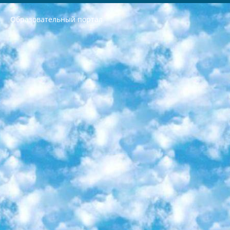
Образовательный портал
РЕСПУБЛИКА УЗБЕКИСТАН МИНИСТРЕРСТВО ДОШКОЛЬНОГО И ШКОЛЬНОГО ОБРАЗОВАНИЯ КОМАНДА в общеобразовательных учреждениях в 2023-2024 учебном году организация и проведение итоговой государственной аттестации обучающихся о Министра дошкольного и школьного образования Республики Узбекистан от 4 марта 2008 года (постановлением Минюста от 20 марта 2008 года № 1778 государственной регистрации) «Итоговое состояние учащихся общего среднего образования на основании положения об утверждении положения об аттестации общего среднего образования выпускной экзамен студентов в образовательных учреждениях в 2023-2024 учебном году В целях организации и прохождения аттестации приказываю: 1. Следующее: перечень предметов, по которым будет проводиться итоговая государственная аттестация и экзамен формы перевода согласно приложению 1; сертификаты международного образца, оценивающие уровень владения иностранными языками перечень согласно приложению 2; 2. Педагогический при специализированных образовательных учреждениях. научно-практический центр квалификации и международной оценки (Д.Давидова) 2024 г. До 25 марта: задания по предметам, по которым будет проводиться итоговая аттестация разработка и утверждение технических условий; итоговая аттестация на основании разработанного предметного задания разработка вопросов по предметам (устно и письменно), экзамен передача; общеобразовательные средние школы и специальные учебные заведения учащиеся выпускных классов школ и интернатов в агентской системе подготовка базы данных экзаменационных материалов и критериев оценки; перевод базы экзаменационных материалов на все языки обучения подать в Республиканский образовательный центр для изготовления; варианты экзаменов на основе разработанных контрольных материалов пусть будут поставлены задачи формирования. 3. Республиканский образовательный центр (Ш.Худайкулов) до 5 апреля 2024 года. до: база данных предоставленных экзаменационных материалов на все языки обучения перевод и экспертиза; для слепых, слабовидящих, глухих, слабослышащих и умственно отсталых детей учащиеся выпускных классов специализированных школ и школ-интернатов база данных экзаменационных материалов на всех преподаваемых языках подготовка критериев оценки; специализированные школы для умственно отсталых детей и технологии для учащихся выпускных классов школ-интернатов разработка соответствующих рекомендаций и критериев проведения ЕГЭ по естествознанию давать задания. 4. Педагогический при специализированных образовательных учреждениях. Научно-практический центр навыков и международной оценки (Д.Давидова), Республика образовательный центр (Худайкулов Ш.) итоговый государственный аттестационный экзамен ориентирован на творческое и логическое мышление при подготовке базы материалов учитывать введение заданий. 5. Следует отметить, что: сертификат государственного образца о знании общеобразовательного предмета и как минимум национальный уровень B1 по предметам на иностранных языках, указанным в Приложении 2. или международно признанный сертификат эквивалентного уровня студенты, изучающие определенный предмет, освобождаются от экзамена; по соответствующим предметам запланирована итоговая государственная аттестация за день до дня, путем жеребьевки Рабочей группой (в письменной форме по предметам, проводимым в форме) из числа сформированных вариантов выбрано 2 варианта; 2 выбранных варианта экзамена анонсированы на официальном сайте министерства и все выпускники по всей стране на основе этих вариантов проводит итоговую государственную аттестацию. 6. Государственное образование учащихся средних общеобразовательных учреждений. знания в соответствии с квалификационными требованиями, которые необходимо приобрести на основании стандартов итоговый (выпускной) контроль для 9 и 11 классов в целях тестирования Экзамены (далее – экзамены) состоят из предметов, перечисленных в приложении 1. будет сделано. 7. Экзамены пройдут с 26 мая по 15 июня 2024 г. (кроме науки физического воспитания). 8. Физическая для учащихся 9 классов общесредних образовательных учреждений. Экзамены по предмету «Образование, квалификация медицина» 1-6 мая 2024 года. сотрудники перевести под присмотр (с отклонениями в физическом или умственном развитии) специализированная школа для детей, школы-интернаты и со сколиозом школы-интернаты санаторного типа для больных детей исключены). 9. Он был слепым, слабовидящим и имел нарушения опорно-двигательного аппарата. экзамены в специализированных школах и интернатах для детей должны проводиться исходя из требований, предъявляемых к общеобразовательным учреждениям (физкультура кроме науки). 10. Специализированная школа для глухих и слабослышащих детей. и экзамены в интернатах и быть реализован в виде письменного теста по математике. 11. Специальность для умственно отсталых детей. Для 9 класса Родной язык и литературное письмо Государственный язык (язык обучения – узбекский). для неклассов) написано Математическое письмо Письменная/устная история Узбекистана Физическое воспитание практично Итоговый контроль Для 11 класса Написание родного языка и литературы (эссе) Математическое письмо Узбекский язык (обучение на узбекском языке) не посещающее общее среднее образование для учреждений)/Образовательное учреждение выбор письменный и устный Иностранный язык письменный/устный Письменная/устная история Узбекистана *По выбору студента:  Химия  Физика  Основы государственного права  География 10 бесплатных образовательных ресурсов - Мы составили подборку онлайн-проектов с интерактивными упражнениями, видеолекциями и статьями. Они помогут вам обрести новые и освежить старые знания бесплатно. 1. «ИНТУИТ» Старейшая образовательная площадка Рунета. Здесь вы найдёте сотни текстовых и видеокурсов на десятки различных тем — от программирования до психологии. Многие курсы подготовлены российскими университетами и крупными международными компаниями вроде Intel и Microsoft. Самостоятельное обучение бесплатное, но желающие могут оплатить услуги персональных наставников. 2. «Смартия» знакомит с актуальными профессиями и подсказывает, как им обучаться. Выбрав заинтересовавшую вас специальность — SMM-специалист, фотограф, веб-дизайнер или другую, — увидите список необходимых для неё умений. Чтобы вы могли освоить их самостоятельно, для каждого умения площадка отображает подборку ссылок на учебные материалы. Хотя «Смартия» ориентируется на русскоязычную аудиторию, часть контента всё же доступна только на английском. 3. «Лекторий Физтеха» Проект Московского физико-технического института (Физтеха). С его помощью вы можете смотреть онлайн серии лекций, записанные на видео в этом вузе. В числе доступных предметов — физика, биология, химия, информационные технологии и другие. К некоторым лекциям администрация ресурса прилагает готовые конспекты, которые можно скачивать в PDF-формате. 4. ITMOcourses Онлайн-площадка Санкт-Петербургского национального исследовательского университета информационных технологий, механики и оптики (ИТМО). Ресурс предоставляет свободный доступ к курсам, разработанным в этом вузе. Каталог материалов разбит на четыре категории: «Оптические системы и технологии», «Приборостроение и робототехника», «Информационные технологии» и «Биотехнологии». Курсы состоят из видеолекций, интерактивных демонстраций и заданий. 5. «КиберЛенинка» Электронная научная библиотека открытого доступа. Каталог площадки регулярно обрастает текстами статей из различных научных изданий. Сгруппированные по журналам и рубрикам публикации можно читать онлайн или скачивать целиком в PDF-формате. Проект нацелен на популяризацию науки за счёт открытого доступа к качественной информации. 6. «ПостНаука» На этом ресурсе публикуют подборки видеолекций, составленные экспертами из разных отраслей и объединённые общими темами. Среди них, к примеру, есть серии «Биоинформатика и геномика», «Культура средневековой Скандинавии» и Cinema Studies о теории кино. Каждая подборка лекций — логически связанная история, рассказанная экспертом от первого лица. Кроме того, на сайте появляются научно-образовательные статьи и тесты на разные темы. 7. «Newочём» Команда проекта «Newочём» отбирает самые интересные тексты из англоязычных СМИ и переводит те из них, за которые голосуют участники сообщества «ВКонтакте». По большей части это научно-популярные статьи. Редакторы придумывают лишь заголовки, в остальном содержание переводов соответствует оригиналам. Полные тексты можно читать прямо в социальной сети. 8. InternetUrok Онлайн-база материалов по основным дисциплинам школьной программы. Информация на сайте структурирована по классам, предметам и темам (урокам). Каждый урок состоит из видеолекций и конспектов. Есть также интерактивные тренажёры и тесты для закрепления пройденного материала. Даже если вы давно окончили школу, возможность повторить программу старших классов всегда может пригодиться. 9. Edutainme Ещё один ресурс об образовании. В отличие от Newtonew, как мне кажется, Edutainme больше ориентируется на представителей индустрии: педагогов, предпринимателей, разработчиков образовательных проектов. Но и любой, кто просто стремится к саморазвитию, найдёт на сайте много полезного и интересного для себя. Например, информацию о новых курсах и образовательных сервисах. 10. Newtonew Онлайн-медиа об образовании и обучении в широком смысле. Авторы Newtonew пишут об инструментах, заведениях, тактиках и стратегиях, которые помогают учить других и получать новые знания самостоятельно. На этой площадке вы найдёте новости, обзоры, аналитические мат