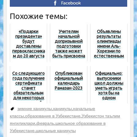
Похожие темы:
«Подарки
Учителям
Объявлены
президента»
начальной
результаты
будут
допризывной
олимпиады
доставлены
подготовки
имени Аль-
первоклассника
также может
Хорезми по
м до 20 августа
быть присвоена
естественным
категория
наукам среди
учащихся 8-х
классов
Со следующего
Опубликован
Официально:
года получение
официальный
выпускники
сертификата
календарь
школ должны
станет
Рамазан-2023
уметь играть
обязательным
хотя бы на
для некоторых
одном
направлений
музыкальном
инструменте,
зимние каникулы
,
каникулы
,
начальные
преподаватели
классы
,
образование в Узбекистане
,
Узбекистон таълим
музыки – на
трех
янгиликлари
,
февраль
,
школьное образование в
Узбекистане
,
школьные каникулы