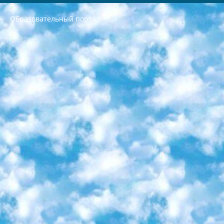
Образовательный портал
РЕСПУБЛИКА УЗБЕКИСТАН МИНИСТРЕРСТВО ДОШКОЛЬНОГО И ШКОЛЬНОГО ОБРАЗОВАНИЯ КОМАНДА в общеобразовательных учреждениях в 2023-2024 учебном году организация и проведение итоговой государственной аттестации обучающихся о Министра дошкольного и школьного образования Республики Узбекистан от 4 марта 2008 года (постановлением Минюста от 20 марта 2008 года № 1778 государственной регистрации) «Итоговое состояние учащихся общего среднего образования на основании положения об утверждении положения об аттестации общего среднего образования выпускной экзамен студентов в образовательных учреждениях в 2023-2024 учебном году В целях организации и прохождения аттестации приказываю: 1. Следующее: перечень предметов, по которым будет проводиться итоговая государственная аттестация и экзамен формы перевода согласно приложению 1; сертификаты международного образца, оценивающие уровень владения иностранными языками перечень согласно приложению 2; 2. Педагогический при специализированных образовательных учреждениях. научно-практический центр квалификации и международной оценки (Д.Давидова) 2024 г. До 25 марта: задания по предметам, по которым будет проводиться итоговая аттестация разработка и утверждение технических условий; итоговая аттестация на основании разработанного предметного задания разработка вопросов по предметам (устно и письменно), экзамен передача; общеобразовательные средние школы и специальные учебные заведения учащиеся выпускных классов школ и интернатов в агентской системе подготовка базы данных экзаменационных материалов и критериев оценки; перевод базы экзаменационных материалов на все языки обучения подать в Республиканский образовательный центр для изготовления; варианты экзаменов на основе разработанных контрольных материалов пусть будут поставлены задачи формирования. 3. Республиканский образовательный центр (Ш.Худайкулов) до 5 апреля 2024 года. до: база данных предоставленных экзаменационных материалов на все языки обучения перевод и экспертиза; для слепых, слабовидящих, глухих, слабослышащих и умственно отсталых детей учащиеся выпускных классов специализированных школ и школ-интернатов база данных экзаменационных материалов на всех преподаваемых языках подготовка критериев оценки; специализированные школы для умственно отсталых детей и технологии для учащихся выпускных классов школ-интернатов разработка соответствующих рекомендаций и критериев проведения ЕГЭ по естествознанию давать задания. 4. Педагогический при специализированных образовательных учреждениях. Научно-практический центр навыков и международной оценки (Д.Давидова), Республика образовательный центр (Худайкулов Ш.) итоговый государственный аттестационный экзамен ориентирован на творческое и логическое мышление при подготовке базы материалов учитывать введение заданий. 5. Следует отметить, что: сертификат государственного образца о знании общеобразовательного предмета и как минимум национальный уровень B1 по предметам на иностранных языках, указанным в Приложении 2. или международно признанный сертификат эквивалентного уровня студенты, изучающие определенный предмет, освобождаются от экзамена; по соответствующим предметам запланирована итоговая государственная аттестация за день до дня, путем жеребьевки Рабочей группой (в письменной форме по предметам, проводимым в форме) из числа сформированных вариантов выбрано 2 варианта; 2 выбранных варианта экзамена анонсированы на официальном сайте министерства и все выпускники по всей стране на основе этих вариантов проводит итоговую государственную аттестацию. 6. Государственное образование учащихся средних общеобразовательных учреждений. знания в соответствии с квалификационными требованиями, которые необходимо приобрести на основании стандартов итоговый (выпускной) контроль для 9 и 11 классов в целях тестирования Экзамены (далее – экзамены) состоят из предметов, перечисленных в приложении 1. будет сделано. 7. Экзамены пройдут с 26 мая по 15 июня 2024 г. (кроме науки физического воспитания). 8. Физическая для учащихся 9 классов общесредних образовательных учреждений. Экзамены по предмету «Образование, квалификация медицина» 1-6 мая 2024 года. сотрудники перевести под присмотр (с отклонениями в физическом или умственном развитии) специализированная школа для детей, школы-интернаты и со сколиозом школы-интернаты санаторного типа для больных детей исключены). 9. Он был слепым, слабовидящим и имел нарушения опорно-двигательного аппарата. экзамены в специализированных школах и интернатах для детей должны проводиться исходя из требований, предъявляемых к общеобразовательным учреждениям (физкультура кроме науки). 10. Специализированная школа для глухих и слабослышащих детей. и экзамены в интернатах и быть реализован в виде письменного теста по математике. 11. Специальность для умственно отсталых детей. Для 9 класса Родной язык и литературное письмо Государственный язык (язык обучения – узбекский). для неклассов) написано Математическое письмо Письменная/устная история Узбекистана Физическое воспитание практично Итоговый контроль Для 11 класса Написание родного языка и литературы (эссе) Математическое письмо Узбекский язык (обучение на узбекском языке) не посещающее общее среднее образование для учреждений)/Образовательное учреждение выбор письменный и устный Иностранный язык письменный/устный Письменная/устная история Узбекистана *По выбору студента:  Химия  Физика  Основы государственного права  География 10 бесплатных образовательных ресурсов - Мы составили подборку онлайн-проектов с интерактивными упражнениями, видеолекциями и статьями. Они помогут вам обрести новые и освежить старые знания бесплатно. 1. «ИНТУИТ» Старейшая образовательная площадка Рунета. Здесь вы найдёте сотни текстовых и видеокурсов на десятки различных тем — от программирования до психологии. Многие курсы подготовлены российскими университетами и крупными международными компаниями вроде Intel и Microsoft. Самостоятельное обучение бесплатное, но желающие могут оплатить услуги персональных наставников. 2. «Смартия» знакомит с актуальными профессиями и подсказывает, как им обучаться. Выбрав заинтересовавшую вас специальность — SMM-специалист, фотограф, веб-дизайнер или другую, — увидите список необходимых для неё умений. Чтобы вы могли освоить их самостоятельно, для каждого умения площадка отображает подборку ссылок на учебные материалы. Хотя «Смартия» ориентируется на русскоязычную аудиторию, часть контента всё же доступна только на английском. 3. «Лекторий Физтеха» Проект Московского физико-технического института (Физтеха). С его помощью вы можете смотреть онлайн серии лекций, записанные на видео в этом вузе. В числе доступных предметов — физика, биология, химия, информационные технологии и другие. К некоторым лекциям администрация ресурса прилагает готовые конспекты, которые можно скачивать в PDF-формате. 4. ITMOcourses Онлайн-площадка Санкт-Петербургского национального исследовательского университета информационных технологий, механики и оптики (ИТМО). Ресурс предоставляет свободный доступ к курсам, разработанным в этом вузе. Каталог материалов разбит на четыре категории: «Оптические системы и технологии», «Приборостроение и робототехника», «Информационные технологии» и «Биотехнологии». Курсы состоят из видеолекций, интерактивных демонстраций и заданий. 5. «КиберЛенинка» Электронная научная библиотека открытого доступа. Каталог площадки регулярно обрастает текстами статей из различных научных изданий. Сгруппированные по журналам и рубрикам публикации можно читать онлайн или скачивать целиком в PDF-формате. Проект нацелен на популяризацию науки за счёт открытого доступа к качественной информации. 6. «ПостНаука» На этом ресурсе публикуют подборки видеолекций, составленные экспертами из разных отраслей и объединённые общими темами. Среди них, к примеру, есть серии «Биоинформатика и геномика», «Культура средневековой Скандинавии» и Cinema Studies о теории кино. Каждая подборка лекций — логически связанная история, рассказанная экспертом от первого лица. Кроме того, на сайте появляются научно-образовательные статьи и тесты на разные темы. 7. «Newочём» Команда проекта «Newочём» отбирает самые интересные тексты из англоязычных СМИ и переводит те из них, за которые голосуют участники сообщества «ВКонтакте». По большей части это научно-популярные статьи. Редакторы придумывают лишь заголовки, в остальном содержание переводов соответствует оригиналам. Полные тексты можно читать прямо в социальной сети. 8. InternetUrok Онлайн-база материалов по основным дисциплинам школьной программы. Информация на сайте структурирована по классам, предметам и темам (урокам). Каждый урок состоит из видеолекций и конспектов. Есть также интерактивные тренажёры и тесты для закрепления пройденного материала. Даже если вы давно окончили школу, возможность повторить программу старших классов всегда может пригодиться. 9. Edutainme Ещё один ресурс об образовании. В отличие от Newtonew, как мне кажется, Edutainme больше ориентируется на представителей индустрии: педагогов, предпринимателей, разработчиков образовательных проектов. Но и любой, кто просто стремится к саморазвитию, найдёт на сайте много полезного и интересного для себя. Например, информацию о новых курсах и образовательных сервисах. 10. Newtonew Онлайн-медиа об образовании и обучении в широком смысле. Авторы Newtonew пишут об инструментах, заведениях, тактиках и стратегиях, которые помогают учить других и получать новые знания самостоятельно. На этой площадке вы найдёте новости, обзоры, аналитические мат