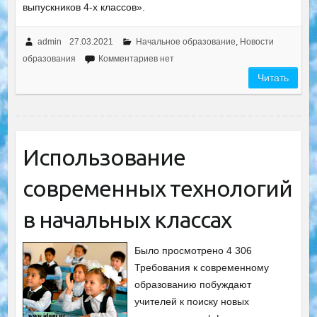
выпускников 4-х классов».
admin
27.03.2021
Начальное образование
,
Новости
образования
Комментариев нет
Читать
Использование
современных технологий
в начальных классах
Было просмотрено 4 306
Требования к современному
образованию побуждают
учителей к поиску новых