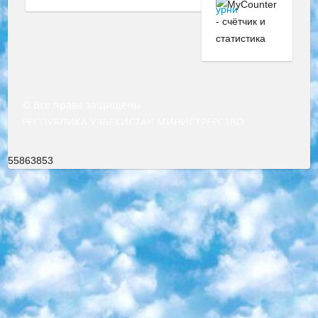
© Все права защищены
РЕСПУБЛИКА УЗБЕКИСТАН МИНИСТРЕРСТВО ДОШКОЛЬНОГО И ШКОЛЬНОГО ОБРАЗОВАНИЯ КОМАНДА в общеобразовательных учреждениях в 2023-2024 учебном году организация и проведение итоговой государственной аттестации обучающихся о Министра дошкольного и школьного образования Республики Узбекистан от 4 марта 2008 года (постановлением Минюста от 20 марта 2008 года № 1778 государственной регистрации) «Итоговое состояние учащихся общего среднего образования на основании положения об утверждении положения об аттестации общего среднего образования выпускной экзамен студентов в образовательных учреждениях в 2023-2024 учебном году В целях организации и прохождения аттестации приказываю: 1. Следующее: перечень предметов, по которым будет проводиться итоговая государственная аттестация и экзамен формы перевода согласно приложению 1; сертификаты международного образца, оценивающие уровень владения иностранными языками перечень согласно приложению 2; 2. Педагогический при специализированных образовательных учреждениях. научно-практический центр квалификации и международной оценки (Д.Давидова) 2024 г. До 25 марта: задания по предметам, по которым будет проводиться итоговая аттестация разработка и утверждение технических условий; итоговая аттестация на основании разработанного предметного задания разработка вопросов по предметам (устно и письменно), экзамен передача; общеобразовательные средние школы и специальные учебные заведения учащиеся выпускных классов школ и интернатов в агентской системе подготовка базы данных экзаменационных материалов и критериев оценки; перевод базы экзаменационных материалов на все языки обучения подать в Республиканский образовательный центр для изготовления; варианты экзаменов на основе разработанных контрольных материалов пусть будут поставлены задачи формирования. 3. Республиканский образовательный центр (Ш.Худайкулов) до 5 апреля 2024 года. до: база данных предоставленных экзаменационных материалов на все языки обучения перевод и экспертиза; для слепых, слабовидящих, глухих, слабослышащих и умственно отсталых детей учащиеся выпускных классов специализированных школ и школ-интернатов база данных экзаменационных материалов на всех преподаваемых языках подготовка критериев оценки; специализированные школы для умственно отсталых детей и технологии для учащихся выпускных классов школ-интернатов разработка соответствующих рекомендаций и критериев проведения ЕГЭ по естествознанию давать задания. 4. Педагогический при специализированных образовательных учреждениях. Научно-практический центр навыков и международной оценки (Д.Давидова), Республика образовательный центр (Худайкулов Ш.) итоговый государственный аттестационный экзамен ориентирован на творческое и логическое мышление при подготовке базы материалов учитывать введение заданий. 5. Следует отметить, что: сертификат государственного образца о знании общеобразовательного предмета и как минимум национальный уровень B1 по предметам на иностранных языках, указанным в Приложении 2. или международно признанный сертификат эквивалентного уровня студенты, изучающие определенный предмет, освобождаются от экзамена; по соответствующим предметам запланирована итоговая государственная аттестация за день до дня, путем жеребьевки Рабочей группой (в письменной форме по предметам, проводимым в форме) из числа сформированных вариантов выбрано 2 варианта; 2 выбранных варианта экзамена анонсированы на официальном сайте министерства и все выпускники по всей стране на основе этих вариантов проводит итоговую государственную аттестацию. 6. Государственное образование учащихся средних общеобразовательных учреждений. знания в соответствии с квалификационными требованиями, которые необходимо приобрести на основании стандартов итоговый (выпускной) контроль для 9 и 11 классов в целях тестирования Экзамены (далее – экзамены) состоят из предметов, перечисленных в приложении 1. будет сделано. 7. Экзамены пройдут с 26 мая по 15 июня 2024 г. (кроме науки физического воспитания). 8. Физическая для учащихся 9 классов общесредних образовательных учреждений. Экзамены по предмету «Образование, квалификация медицина» 1-6 мая 2024 года. сотрудники перевести под присмотр (с отклонениями в физическом или умственном развитии) специализированная школа для детей, школы-интернаты и со сколиозом школы-интернаты санаторного типа для больных детей исключены). 9. Он был слепым, слабовидящим и имел нарушения опорно-двигательного аппарата. экзамены в специализированных школах и интернатах для детей должны проводиться исходя из требований, предъявляемых к общеобразовательным учреждениям (физкультура кроме науки). 10. Специализированная школа для глухих и слабослышащих детей. и экзамены в интернатах и быть реализован в виде письменного теста по математике. 11. Специальность для умственно отсталых детей. Для 9 класса Родной язык и литературное письмо Государственный язык (язык обучения – узбекский). для неклассов) написано Математическое письмо Письменная/устная история Узбекистана Физическое воспитание практично Итоговый контроль Для 11 класса Написание родного языка и литературы (эссе) Математическое письмо Узбекский язык (обучение на узбекском языке) не посещающее общее среднее образование для учреждений)/Образовательное учреждение выбор письменный и устный Иностранный язык письменный/устный Письменная/устная история Узбекистана *По выбору студента:  Химия  Физика  Основы государственного права  География 10 бесплатных образовательных ресурсов - Мы составили подборку онлайн-проектов с интерактивными упражнениями, видеолекциями и статьями. Они помогут вам обрести новые и освежить старые знания бесплатно. 1. «ИНТУИТ» Старейшая образовательная площадка Рунета. Здесь вы найдёте сотни текстовых и видеокурсов на десятки различных тем — от программирования до психологии. Многие курсы подготовлены российскими университетами и крупными международными компаниями вроде Intel и Microsoft. Самостоятельное обучение бесплатное, но желающие могут оплатить услуги персональных наставников. 2. «Смартия» знакомит с актуальными профессиями и подсказывает, как им обучаться. Выбрав заинтересовавшую вас специальность — SMM-специалист, фотограф, веб-дизайнер или другую, — увидите список необходимых для неё умений. Чтобы вы могли освоить их самостоятельно, для каждого умения площадка отображает подборку ссылок на учебные материалы. Хотя «Смартия» ориентируется на русскоязычную аудиторию, часть контента всё же доступна только на английском. 3. «Лекторий Физтеха» Проект Московского физико-технического института (Физтеха). С его помощью вы можете смотреть онлайн серии лекций, записанные на видео в этом вузе. В числе доступных предметов — физика, биология, химия, информационные технологии и другие. К некоторым лекциям администрация ресурса прилагает готовые конспекты, которые можно скачивать в PDF-формате. 4. ITMOcourses Онлайн-площадка Санкт-Петербургского национального исследовательского университета информационных технологий, механики и оптики (ИТМО). Ресурс предоставляет свободный доступ к курсам, разработанным в этом вузе. Каталог материалов разбит на четыре категории: «Оптические системы и технологии», «Приборостроение и робототехника», «Информационные технологии» и «Биотехнологии». Курсы состоят из видеолекций, интерактивных демонстраций и заданий. 5. «КиберЛенинка» Электронная научная библиотека открытого доступа. Каталог площадки регулярно обрастает текстами статей из различных научных изданий. Сгруппированные по журналам и рубрикам публикации можно читать онлайн или скачивать целиком в PDF-формате. Проект нацелен на популяризацию науки за счёт открытого доступа к качественной информации. 6. «ПостНаука» На этом ресурсе публикуют подборки видеолекций, составленные экспертами из разных отраслей и объединённые общими темами. Среди них, к примеру, есть серии «Биоинформатика и геномика», «Культура средневековой Скандинавии» и Cinema Studies о теории кино. Каждая подборка лекций — логически связанная история, рассказанная экспертом от первого лица. Кроме того, на сайте появляются научно-образовательные статьи и тесты на разные темы. 7. «Newочём» Команда проекта «Newочём» отбирает самые интересные тексты из англоязычных СМИ и переводит те из них, за которые голосуют участники сообщества «ВКонтакте». По большей части это научно-популярные статьи. Редакторы придумывают лишь заголовки, в остальном содержание переводов соответствует оригиналам. Полные тексты можно читать прямо в социальной сети. 8. InternetUrok Онлайн-база материалов по основным дисциплинам школьной программы. Информация на сайте структурирована по классам, предметам и темам (урокам). Каждый урок состоит из видеолекций и конспектов. Есть также интерактивные тренажёры и тесты для закрепления пройденного материала. Даже если вы давно окончили школу, возможность повторить программу старших классов всегда может пригодиться. 9. Edutainme Ещё один ресурс об образовании. В отличие от Newtonew, как мне кажется, Edutainme больше ориентируется на представителей индустрии: педагогов, предпринимателей, разработчиков образовательных проектов. Но и любой, кто просто стремится к саморазвитию, найдёт на сайте много полезного и интересного для себя. Например, информацию о новых курсах и образовательных сервисах. 10. Newtonew Онлайн-медиа об образовании и обучении в широком смысле. Авторы Newtonew пишут об инструментах, заведениях, тактиках и стратегиях, которые помогают учить других и получать новые знания самостоятельно. На этой площадке вы найдёте новости, обзоры, аналитические мате
55863853