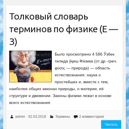
Толковый словарь
терминов по физике (Е —
З)
Было просмотрено 4 586 Ўзбек
тилида ўқиш Фи́зика (от др.-греч.
φύσις — природа) — область
естествознания: наука о
простейших и, вместе с тем,
наиболее общих законах природы, о материи, её
структуре и движении. Законы физики лежат в основе
всего естествознания.
admin
02.03.2018
Термины
2 комментария
Читать