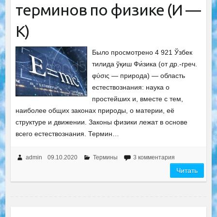
терминов по физике (И —
К)
Было просмотрено 4 921 Ўзбек
тилида ўқиш Фи́зика (от др.-греч.
φύσις — природа) — область
естествознания: наука о
простейших и, вместе с тем,
наиболее общих законах природы, о материи, её
структуре и движении. Законы физики лежат в основе
всего естествознания. Термин…
admin
09.10.2020
Термины
3 комментария
Читать