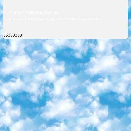
© Все права защищены
РЕСПУБЛИКА УЗБЕКИСТАН МИНИСТРЕРСТВО ДОШКОЛЬНОГО И ШКОЛЬНОГО ОБРАЗОВАНИЯ КОМАНДА в общеобразовательных учреждениях в 2023-2024 учебном году организация и проведение итоговой государственной аттестации обучающихся о Министра дошкольного и школьного образования Республики Узбекистан от 4 марта 2008 года (постановлением Минюста от 20 марта 2008 года № 1778 государственной регистрации) «Итоговое состояние учащихся общего среднего образования на основании положения об утверждении положения об аттестации общего среднего образования выпускной экзамен студентов в образовательных учреждениях в 2023-2024 учебном году В целях организации и прохождения аттестации приказываю: 1. Следующее: перечень предметов, по которым будет проводиться итоговая государственная аттестация и экзамен формы перевода согласно приложению 1; сертификаты международного образца, оценивающие уровень владения иностранными языками перечень согласно приложению 2; 2. Педагогический при специализированных образовательных учреждениях. научно-практический центр квалификации и международной оценки (Д.Давидова) 2024 г. До 25 марта: задания по предметам, по которым будет проводиться итоговая аттестация разработка и утверждение технических условий; итоговая аттестация на основании разработанного предметного задания разработка вопросов по предметам (устно и письменно), экзамен передача; общеобразовательные средние школы и специальные учебные заведения учащиеся выпускных классов школ и интернатов в агентской системе подготовка базы данных экзаменационных материалов и критериев оценки; перевод базы экзаменационных материалов на все языки обучения подать в Республиканский образовательный центр для изготовления; варианты экзаменов на основе разработанных контрольных материалов пусть будут поставлены задачи формирования. 3. Республиканский образовательный центр (Ш.Худайкулов) до 5 апреля 2024 года. до: база данных предоставленных экзаменационных материалов на все языки обучения перевод и экспертиза; для слепых, слабовидящих, глухих, слабослышащих и умственно отсталых детей учащиеся выпускных классов специализированных школ и школ-интернатов база данных экзаменационных материалов на всех преподаваемых языках подготовка критериев оценки; специализированные школы для умственно отсталых детей и технологии для учащихся выпускных классов школ-интернатов разработка соответствующих рекомендаций и критериев проведения ЕГЭ по естествознанию давать задания. 4. Педагогический при специализированных образовательных учреждениях. Научно-практический центр навыков и международной оценки (Д.Давидова), Республика образовательный центр (Худайкулов Ш.) итоговый государственный аттестационный экзамен ориентирован на творческое и логическое мышление при подготовке базы материалов учитывать введение заданий. 5. Следует отметить, что: сертификат государственного образца о знании общеобразовательного предмета и как минимум национальный уровень B1 по предметам на иностранных языках, указанным в Приложении 2. или международно признанный сертификат эквивалентного уровня студенты, изучающие определенный предмет, освобождаются от экзамена; по соответствующим предметам запланирована итоговая государственная аттестация за день до дня, путем жеребьевки Рабочей группой (в письменной форме по предметам, проводимым в форме) из числа сформированных вариантов выбрано 2 варианта; 2 выбранных варианта экзамена анонсированы на официальном сайте министерства и все выпускники по всей стране на основе этих вариантов проводит итоговую государственную аттестацию. 6. Государственное образование учащихся средних общеобразовательных учреждений. знания в соответствии с квалификационными требованиями, которые необходимо приобрести на основании стандартов итоговый (выпускной) контроль для 9 и 11 классов в целях тестирования Экзамены (далее – экзамены) состоят из предметов, перечисленных в приложении 1. будет сделано. 7. Экзамены пройдут с 26 мая по 15 июня 2024 г. (кроме науки физического воспитания). 8. Физическая для учащихся 9 классов общесредних образовательных учреждений. Экзамены по предмету «Образование, квалификация медицина» 1-6 мая 2024 года. сотрудники перевести под присмотр (с отклонениями в физическом или умственном развитии) специализированная школа для детей, школы-интернаты и со сколиозом школы-интернаты санаторного типа для больных детей исключены). 9. Он был слепым, слабовидящим и имел нарушения опорно-двигательного аппарата. экзамены в специализированных школах и интернатах для детей должны проводиться исходя из требований, предъявляемых к общеобразовательным учреждениям (физкультура кроме науки). 10. Специализированная школа для глухих и слабослышащих детей. и экзамены в интернатах и быть реализован в виде письменного теста по математике. 11. Специальность для умственно отсталых детей. Для 9 класса Родной язык и литературное письмо Государственный язык (язык обучения – узбекский). для неклассов) написано Математическое письмо Письменная/устная история Узбекистана Физическое воспитание практично Итоговый контроль Для 11 класса Написание родного языка и литературы (эссе) Математическое письмо Узбекский язык (обучение на узбекском языке) не посещающее общее среднее образование для учреждений)/Образовательное учреждение выбор письменный и устный Иностранный язык письменный/устный Письменная/устная история Узбекистана *По выбору студента:  Химия  Физика  Основы государственного права  География 10 бесплатных образовательных ресурсов - Мы составили подборку онлайн-проектов с интерактивными упражнениями, видеолекциями и статьями. Они помогут вам обрести новые и освежить старые знания бесплатно. 1. «ИНТУИТ» Старейшая образовательная площадка Рунета. Здесь вы найдёте сотни текстовых и видеокурсов на десятки различных тем — от программирования до психологии. Многие курсы подготовлены российскими университетами и крупными международными компаниями вроде Intel и Microsoft. Самостоятельное обучение бесплатное, но желающие могут оплатить услуги персональных наставников. 2. «Смартия» знакомит с актуальными профессиями и подсказывает, как им обучаться. Выбрав заинтересовавшую вас специальность — SMM-специалист, фотограф, веб-дизайнер или другую, — увидите список необходимых для неё умений. Чтобы вы могли освоить их самостоятельно, для каждого умения площадка отображает подборку ссылок на учебные материалы. Хотя «Смартия» ориентируется на русскоязычную аудиторию, часть контента всё же доступна только на английском. 3. «Лекторий Физтеха» Проект Московского физико-технического института (Физтеха). С его помощью вы можете смотреть онлайн серии лекций, записанные на видео в этом вузе. В числе доступных предметов — физика, биология, химия, информационные технологии и другие. К некоторым лекциям администрация ресурса прилагает готовые конспекты, которые можно скачивать в PDF-формате. 4. ITMOcourses Онлайн-площадка Санкт-Петербургского национального исследовательского университета информационных технологий, механики и оптики (ИТМО). Ресурс предоставляет свободный доступ к курсам, разработанным в этом вузе. Каталог материалов разбит на четыре категории: «Оптические системы и технологии», «Приборостроение и робототехника», «Информационные технологии» и «Биотехнологии». Курсы состоят из видеолекций, интерактивных демонстраций и заданий. 5. «КиберЛенинка» Электронная научная библиотека открытого доступа. Каталог площадки регулярно обрастает текстами статей из различных научных изданий. Сгруппированные по журналам и рубрикам публикации можно читать онлайн или скачивать целиком в PDF-формате. Проект нацелен на популяризацию науки за счёт открытого доступа к качественной информации. 6. «ПостНаука» На этом ресурсе публикуют подборки видеолекций, составленные экспертами из разных отраслей и объединённые общими темами. Среди них, к примеру, есть серии «Биоинформатика и геномика», «Культура средневековой Скандинавии» и Cinema Studies о теории кино. Каждая подборка лекций — логически связанная история, рассказанная экспертом от первого лица. Кроме того, на сайте появляются научно-образовательные статьи и тесты на разные темы. 7. «Newочём» Команда проекта «Newочём» отбирает самые интересные тексты из англоязычных СМИ и переводит те из них, за которые голосуют участники сообщества «ВКонтакте». По большей части это научно-популярные статьи. Редакторы придумывают лишь заголовки, в остальном содержание переводов соответствует оригиналам. Полные тексты можно читать прямо в социальной сети. 8. InternetUrok Онлайн-база материалов по основным дисциплинам школьной программы. Информация на сайте структурирована по классам, предметам и темам (урокам). Каждый урок состоит из видеолекций и конспектов. Есть также интерактивные тренажёры и тесты для закрепления пройденного материала. Даже если вы давно окончили школу, возможность повторить программу старших классов всегда может пригодиться. 9. Edutainme Ещё один ресурс об образовании. В отличие от Newtonew, как мне кажется, Edutainme больше ориентируется на представителей индустрии: педагогов, предпринимателей, разработчиков образовательных проектов. Но и любой, кто просто стремится к саморазвитию, найдёт на сайте много полезного и интересного для себя. Например, информацию о новых курсах и образовательных сервисах. 10. Newtonew Онлайн-медиа об образовании и обучении в широком смысле. Авторы Newtonew пишут об инструментах, заведениях, тактиках и стратегиях, которые помогают учить других и получать новые знания самостоятельно. На этой площадке вы найдёте новости, обзоры, аналитические мате
55863853