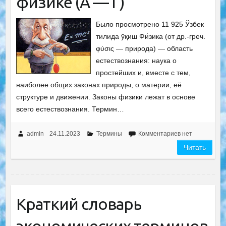
физике (А — Г)
Было просмотрено 11 925 Ўзбек
тилида ўқиш Фи́зика (от др.-греч.
φύσις — природа) — область
естествознания: наука о
простейших и, вместе с тем,
наиболее общих законах природы, о материи, её
структуре и движении. Законы физики лежат в основе
всего естествознания. Термин…
admin
24.11.2023
Термины
Комментариев нет
Читать
Краткий словарь