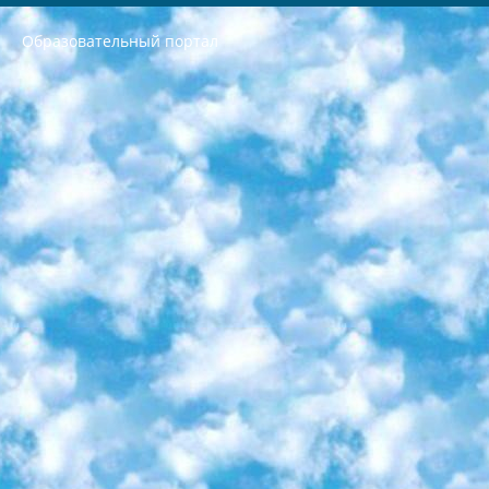
Образовательный портал
РЕСПУБЛИКА УЗБЕКИСТАН МИНИСТРЕРСТВО ДОШКОЛЬНОГО И ШКОЛЬНОГО ОБРАЗОВАНИЯ КОМАНДА в общеобразовательных учреждениях в 2023-2024 учебном году организация и проведение итоговой государственной аттестации обучающихся о Министра дошкольного и школьного образования Республики Узбекистан от 4 марта 2008 года (постановлением Минюста от 20 марта 2008 года № 1778 государственной регистрации) «Итоговое состояние учащихся общего среднего образования на основании положения об утверждении положения об аттестации общего среднего образования выпускной экзамен студентов в образовательных учреждениях в 2023-2024 учебном году В целях организации и прохождения аттестации приказываю: 1. Следующее: перечень предметов, по которым будет проводиться итоговая государственная аттестация и экзамен формы перевода согласно приложению 1; сертификаты международного образца, оценивающие уровень владения иностранными языками перечень согласно приложению 2; 2. Педагогический при специализированных образовательных учреждениях. научно-практический центр квалификации и международной оценки (Д.Давидова) 2024 г. До 25 марта: задания по предметам, по которым будет проводиться итоговая аттестация разработка и утверждение технических условий; итоговая аттестация на основании разработанного предметного задания разработка вопросов по предметам (устно и письменно), экзамен передача; общеобразовательные средние школы и специальные учебные заведения учащиеся выпускных классов школ и интернатов в агентской системе подготовка базы данных экзаменационных материалов и критериев оценки; перевод базы экзаменационных материалов на все языки обучения подать в Республиканский образовательный центр для изготовления; варианты экзаменов на основе разработанных контрольных материалов пусть будут поставлены задачи формирования. 3. Республиканский образовательный центр (Ш.Худайкулов) до 5 апреля 2024 года. до: база данных предоставленных экзаменационных материалов на все языки обучения перевод и экспертиза; для слепых, слабовидящих, глухих, слабослышащих и умственно отсталых детей учащиеся выпускных классов специализированных школ и школ-интернатов база данных экзаменационных материалов на всех преподаваемых языках подготовка критериев оценки; специализированные школы для умственно отсталых детей и технологии для учащихся выпускных классов школ-интернатов разработка соответствующих рекомендаций и критериев проведения ЕГЭ по естествознанию давать задания. 4. Педагогический при специализированных образовательных учреждениях. Научно-практический центр навыков и международной оценки (Д.Давидова), Республика образовательный центр (Худайкулов Ш.) итоговый государственный аттестационный экзамен ориентирован на творческое и логическое мышление при подготовке базы материалов учитывать введение заданий. 5. Следует отметить, что: сертификат государственного образца о знании общеобразовательного предмета и как минимум национальный уровень B1 по предметам на иностранных языках, указанным в Приложении 2. или международно признанный сертификат эквивалентного уровня студенты, изучающие определенный предмет, освобождаются от экзамена; по соответствующим предметам запланирована итоговая государственная аттестация за день до дня, путем жеребьевки Рабочей группой (в письменной форме по предметам, проводимым в форме) из числа сформированных вариантов выбрано 2 варианта; 2 выбранных варианта экзамена анонсированы на официальном сайте министерства и все выпускники по всей стране на основе этих вариантов проводит итоговую государственную аттестацию. 6. Государственное образование учащихся средних общеобразовательных учреждений. знания в соответствии с квалификационными требованиями, которые необходимо приобрести на основании стандартов итоговый (выпускной) контроль для 9 и 11 классов в целях тестирования Экзамены (далее – экзамены) состоят из предметов, перечисленных в приложении 1. будет сделано. 7. Экзамены пройдут с 26 мая по 15 июня 2024 г. (кроме науки физического воспитания). 8. Физическая для учащихся 9 классов общесредних образовательных учреждений. Экзамены по предмету «Образование, квалификация медицина» 1-6 мая 2024 года. сотрудники перевести под присмотр (с отклонениями в физическом или умственном развитии) специализированная школа для детей, школы-интернаты и со сколиозом школы-интернаты санаторного типа для больных детей исключены). 9. Он был слепым, слабовидящим и имел нарушения опорно-двигательного аппарата. экзамены в специализированных школах и интернатах для детей должны проводиться исходя из требований, предъявляемых к общеобразовательным учреждениям (физкультура кроме науки). 10. Специализированная школа для глухих и слабослышащих детей. и экзамены в интернатах и быть реализован в виде письменного теста по математике. 11. Специальность для умственно отсталых детей. Для 9 класса Родной язык и литературное письмо Государственный язык (язык обучения – узбекский). для неклассов) написано Математическое письмо Письменная/устная история Узбекистана Физическое воспитание практично Итоговый контроль Для 11 класса Написание родного языка и литературы (эссе) Математическое письмо Узбекский язык (обучение на узбекском языке) не посещающее общее среднее образование для учреждений)/Образовательное учреждение выбор письменный и устный Иностранный язык письменный/устный Письменная/устная история Узбекистана *По выбору студента:  Химия  Физика  Основы государственного права  География 10 бесплатных образовательных ресурсов - Мы составили подборку онлайн-проектов с интерактивными упражнениями, видеолекциями и статьями. Они помогут вам обрести новые и освежить старые знания бесплатно. 1. «ИНТУИТ» Старейшая образовательная площадка Рунета. Здесь вы найдёте сотни текстовых и видеокурсов на десятки различных тем — от программирования до психологии. Многие курсы подготовлены российскими университетами и крупными международными компаниями вроде Intel и Microsoft. Самостоятельное обучение бесплатное, но желающие могут оплатить услуги персональных наставников. 2. «Смартия» знакомит с актуальными профессиями и подсказывает, как им обучаться. Выбрав заинтересовавшую вас специальность — SMM-специалист, фотограф, веб-дизайнер или другую, — увидите список необходимых для неё умений. Чтобы вы могли освоить их самостоятельно, для каждого умения площадка отображает подборку ссылок на учебные материалы. Хотя «Смартия» ориентируется на русскоязычную аудиторию, часть контента всё же доступна только на английском. 3. «Лекторий Физтеха» Проект Московского физико-технического института (Физтеха). С его помощью вы можете смотреть онлайн серии лекций, записанные на видео в этом вузе. В числе доступных предметов — физика, биология, химия, информационные технологии и другие. К некоторым лекциям администрация ресурса прилагает готовые конспекты, которые можно скачивать в PDF-формате. 4. ITMOcourses Онлайн-площадка Санкт-Петербургского национального исследовательского университета информационных технологий, механики и оптики (ИТМО). Ресурс предоставляет свободный доступ к курсам, разработанным в этом вузе. Каталог материалов разбит на четыре категории: «Оптические системы и технологии», «Приборостроение и робототехника», «Информационные технологии» и «Биотехнологии». Курсы состоят из видеолекций, интерактивных демонстраций и заданий. 5. «КиберЛенинка» Электронная научная библиотека открытого доступа. Каталог площадки регулярно обрастает текстами статей из различных научных изданий. Сгруппированные по журналам и рубрикам публикации можно читать онлайн или скачивать целиком в PDF-формате. Проект нацелен на популяризацию науки за счёт открытого доступа к качественной информации. 6. «ПостНаука» На этом ресурсе публикуют подборки видеолекций, составленные экспертами из разных отраслей и объединённые общими темами. Среди них, к примеру, есть серии «Биоинформатика и геномика», «Культура средневековой Скандинавии» и Cinema Studies о теории кино. Каждая подборка лекций — логически связанная история, рассказанная экспертом от первого лица. Кроме того, на сайте появляются научно-образовательные статьи и тесты на разные темы. 7. «Newочём» Команда проекта «Newочём» отбирает самые интересные тексты из англоязычных СМИ и переводит те из них, за которые голосуют участники сообщества «ВКонтакте». По большей части это научно-популярные статьи. Редакторы придумывают лишь заголовки, в остальном содержание переводов соответствует оригиналам. Полные тексты можно читать прямо в социальной сети. 8. InternetUrok Онлайн-база материалов по основным дисциплинам школьной программы. Информация на сайте структурирована по классам, предметам и темам (урокам). Каждый урок состоит из видеолекций и конспектов. Есть также интерактивные тренажёры и тесты для закрепления пройденного материала. Даже если вы давно окончили школу, возможность повторить программу старших классов всегда может пригодиться. 9. Edutainme Ещё один ресурс об образовании. В отличие от Newtonew, как мне кажется, Edutainme больше ориентируется на представителей индустрии: педагогов, предпринимателей, разработчиков образовательных проектов. Но и любой, кто просто стремится к саморазвитию, найдёт на сайте много полезного и интересного для себя. Например, информацию о новых курсах и образовательных сервисах. 10. Newtonew Онлайн-медиа об образовании и обучении в широком смысле. Авторы Newtonew пишут об инструментах, заведениях, тактиках и стратегиях, которые помогают учить других и получать новые знания самостоятельно. На этой площадке вы найдёте новости, обзоры, аналитические мат