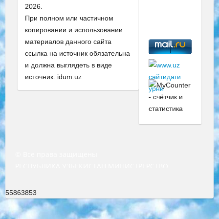
2026.
При полном или частичном
копировании и использовании
материалов данного сайта
ссылка на источник обязательна
и должна выглядеть в виде
источник: idum.uz
© Все права защищены
РЕСПУБЛИКА УЗБЕКИСТАН МИНИСТРЕРСТВО ДОШКОЛЬНОГО И ШКОЛЬНОГО ОБРАЗОВАНИЯ КОМАНДА в общеобразовательных учреждениях в 2023-2024 учебном году организация и проведение итоговой государственной аттестации обучающихся о Министра дошкольного и школьного образования Республики Узбекистан от 4 марта 2008 года (постановлением Минюста от 20 марта 2008 года № 1778 государственной регистрации) «Итоговое состояние учащихся общего среднего образования на основании положения об утверждении положения об аттестации общего среднего образования выпускной экзамен студентов в образовательных учреждениях в 2023-2024 учебном году В целях организации и прохождения аттестации приказываю: 1. Следующее: перечень предметов, по которым будет проводиться итоговая государственная аттестация и экзамен формы перевода согласно приложению 1; сертификаты международного образца, оценивающие уровень владения иностранными языками перечень согласно приложению 2; 2. Педагогический при специализированных образовательных учреждениях. научно-практический центр квалификации и международной оценки (Д.Давидова) 2024 г. До 25 марта: задания по предметам, по которым будет проводиться итоговая аттестация разработка и утверждение технических условий; итоговая аттестация на основании разработанного предметного задания разработка вопросов по предметам (устно и письменно), экзамен передача; общеобразовательные средние школы и специальные учебные заведения учащиеся выпускных классов школ и интернатов в агентской системе подготовка базы данных экзаменационных материалов и критериев оценки; перевод базы экзаменационных материалов на все языки обучения подать в Республиканский образовательный центр для изготовления; варианты экзаменов на основе разработанных контрольных материалов пусть будут поставлены задачи формирования. 3. Республиканский образовательный центр (Ш.Худайкулов) до 5 апреля 2024 года. до: база данных предоставленных экзаменационных материалов на все языки обучения перевод и экспертиза; для слепых, слабовидящих, глухих, слабослышащих и умственно отсталых детей учащиеся выпускных классов специализированных школ и школ-интернатов база данных экзаменационных материалов на всех преподаваемых языках подготовка критериев оценки; специализированные школы для умственно отсталых детей и технологии для учащихся выпускных классов школ-интернатов разработка соответствующих рекомендаций и критериев проведения ЕГЭ по естествознанию давать задания. 4. Педагогический при специализированных образовательных учреждениях. Научно-практический центр навыков и международной оценки (Д.Давидова), Республика образовательный центр (Худайкулов Ш.) итоговый государственный аттестационный экзамен ориентирован на творческое и логическое мышление при подготовке базы материалов учитывать введение заданий. 5. Следует отметить, что: сертификат государственного образца о знании общеобразовательного предмета и как минимум национальный уровень B1 по предметам на иностранных языках, указанным в Приложении 2. или международно признанный сертификат эквивалентного уровня студенты, изучающие определенный предмет, освобождаются от экзамена; по соответствующим предметам запланирована итоговая государственная аттестация за день до дня, путем жеребьевки Рабочей группой (в письменной форме по предметам, проводимым в форме) из числа сформированных вариантов выбрано 2 варианта; 2 выбранных варианта экзамена анонсированы на официальном сайте министерства и все выпускники по всей стране на основе этих вариантов проводит итоговую государственную аттестацию. 6. Государственное образование учащихся средних общеобразовательных учреждений. знания в соответствии с квалификационными требованиями, которые необходимо приобрести на основании стандартов итоговый (выпускной) контроль для 9 и 11 классов в целях тестирования Экзамены (далее – экзамены) состоят из предметов, перечисленных в приложении 1. будет сделано. 7. Экзамены пройдут с 26 мая по 15 июня 2024 г. (кроме науки физического воспитания). 8. Физическая для учащихся 9 классов общесредних образовательных учреждений. Экзамены по предмету «Образование, квалификация медицина» 1-6 мая 2024 года. сотрудники перевести под присмотр (с отклонениями в физическом или умственном развитии) специализированная школа для детей, школы-интернаты и со сколиозом школы-интернаты санаторного типа для больных детей исключены). 9. Он был слепым, слабовидящим и имел нарушения опорно-двигательного аппарата. экзамены в специализированных школах и интернатах для детей должны проводиться исходя из требований, предъявляемых к общеобразовательным учреждениям (физкультура кроме науки). 10. Специализированная школа для глухих и слабослышащих детей. и экзамены в интернатах и быть реализован в виде письменного теста по математике. 11. Специальность для умственно отсталых детей. Для 9 класса Родной язык и литературное письмо Государственный язык (язык обучения – узбекский). для неклассов) написано Математическое письмо Письменная/устная история Узбекистана Физическое воспитание практично Итоговый контроль Для 11 класса Написание родного языка и литературы (эссе) Математическое письмо Узбекский язык (обучение на узбекском языке) не посещающее общее среднее образование для учреждений)/Образовательное учреждение выбор письменный и устный Иностранный язык письменный/устный Письменная/устная история Узбекистана *По выбору студента:  Химия  Физика  Основы государственного права  География 10 бесплатных образовательных ресурсов - Мы составили подборку онлайн-проектов с интерактивными упражнениями, видеолекциями и статьями. Они помогут вам обрести новые и освежить старые знания бесплатно. 1. «ИНТУИТ» Старейшая образовательная площадка Рунета. Здесь вы найдёте сотни текстовых и видеокурсов на десятки различных тем — от программирования до психологии. Многие курсы подготовлены российскими университетами и крупными международными компаниями вроде Intel и Microsoft. Самостоятельное обучение бесплатное, но желающие могут оплатить услуги персональных наставников. 2. «Смартия» знакомит с актуальными профессиями и подсказывает, как им обучаться. Выбрав заинтересовавшую вас специальность — SMM-специалист, фотограф, веб-дизайнер или другую, — увидите список необходимых для неё умений. Чтобы вы могли освоить их самостоятельно, для каждого умения площадка отображает подборку ссылок на учебные материалы. Хотя «Смартия» ориентируется на русскоязычную аудиторию, часть контента всё же доступна только на английском. 3. «Лекторий Физтеха» Проект Московского физико-технического института (Физтеха). С его помощью вы можете смотреть онлайн серии лекций, записанные на видео в этом вузе. В числе доступных предметов — физика, биология, химия, информационные технологии и другие. К некоторым лекциям администрация ресурса прилагает готовые конспекты, которые можно скачивать в PDF-формате. 4. ITMOcourses Онлайн-площадка Санкт-Петербургского национального исследовательского университета информационных технологий, механики и оптики (ИТМО). Ресурс предоставляет свободный доступ к курсам, разработанным в этом вузе. Каталог материалов разбит на четыре категории: «Оптические системы и технологии», «Приборостроение и робототехника», «Информационные технологии» и «Биотехнологии». Курсы состоят из видеолекций, интерактивных демонстраций и заданий. 5. «КиберЛенинка» Электронная научная библиотека открытого доступа. Каталог площадки регулярно обрастает текстами статей из различных научных изданий. Сгруппированные по журналам и рубрикам публикации можно читать онлайн или скачивать целиком в PDF-формате. Проект нацелен на популяризацию науки за счёт открытого доступа к качественной информации. 6. «ПостНаука» На этом ресурсе публикуют подборки видеолекций, составленные экспертами из разных отраслей и объединённые общими темами. Среди них, к примеру, есть серии «Биоинформатика и геномика», «Культура средневековой Скандинавии» и Cinema Studies о теории кино. Каждая подборка лекций — логически связанная история, рассказанная экспертом от первого лица. Кроме того, на сайте появляются научно-образовательные статьи и тесты на разные темы. 7. «Newочём» Команда проекта «Newочём» отбирает самые интересные тексты из англоязычных СМИ и переводит те из них, за которые голосуют участники сообщества «ВКонтакте». По большей части это научно-популярные статьи. Редакторы придумывают лишь заголовки, в остальном содержание переводов соответствует оригиналам. Полные тексты можно читать прямо в социальной сети. 8. InternetUrok Онлайн-база материалов по основным дисциплинам школьной программы. Информация на сайте структурирована по классам, предметам и темам (урокам). Каждый урок состоит из видеолекций и конспектов. Есть также интерактивные тренажёры и тесты для закрепления пройденного материала. Даже если вы давно окончили школу, возможность повторить программу старших классов всегда может пригодиться. 9. Edutainme Ещё один ресурс об образовании. В отличие от Newtonew, как мне кажется, Edutainme больше ориентируется на представителей индустрии: педагогов, предпринимателей, разработчиков образовательных проектов. Но и любой, кто просто стремится к саморазвитию, найдёт на сайте много полезного и интересного для себя. Например, информацию о новых курсах и образовательных сервисах. 10. Newtonew Онлайн-медиа об образовании и обучении в широком смысле. Авторы Newtonew пишут об инструментах, заведениях, тактиках и стратегиях, которые помогают учить других и получать новые знания самостоятельно. На этой площадке вы найдёте новости, обзоры, аналитические мате
55863853