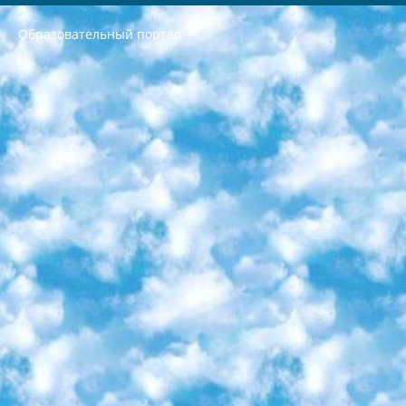
Образовательный портал
РЕСПУБЛИКА УЗБЕКИСТАН МИНИСТРЕРСТВО ДОШКОЛЬНОГО И ШКОЛЬНОГО ОБРАЗОВАНИЯ КОМАНДА в общеобразовательных учреждениях в 2023-2024 учебном году организация и проведение итоговой государственной аттестации обучающихся о Министра дошкольного и школьного образования Республики Узбекистан от 4 марта 2008 года (постановлением Минюста от 20 марта 2008 года № 1778 государственной регистрации) «Итоговое состояние учащихся общего среднего образования на основании положения об утверждении положения об аттестации общего среднего образования выпускной экзамен студентов в образовательных учреждениях в 2023-2024 учебном году В целях организации и прохождения аттестации приказываю: 1. Следующее: перечень предметов, по которым будет проводиться итоговая государственная аттестация и экзамен формы перевода согласно приложению 1; сертификаты международного образца, оценивающие уровень владения иностранными языками перечень согласно приложению 2; 2. Педагогический при специализированных образовательных учреждениях. научно-практический центр квалификации и международной оценки (Д.Давидова) 2024 г. До 25 марта: задания по предметам, по которым будет проводиться итоговая аттестация разработка и утверждение технических условий; итоговая аттестация на основании разработанного предметного задания разработка вопросов по предметам (устно и письменно), экзамен передача; общеобразовательные средние школы и специальные учебные заведения учащиеся выпускных классов школ и интернатов в агентской системе подготовка базы данных экзаменационных материалов и критериев оценки; перевод базы экзаменационных материалов на все языки обучения подать в Республиканский образовательный центр для изготовления; варианты экзаменов на основе разработанных контрольных материалов пусть будут поставлены задачи формирования. 3. Республиканский образовательный центр (Ш.Худайкулов) до 5 апреля 2024 года. до: база данных предоставленных экзаменационных материалов на все языки обучения перевод и экспертиза; для слепых, слабовидящих, глухих, слабослышащих и умственно отсталых детей учащиеся выпускных классов специализированных школ и школ-интернатов база данных экзаменационных материалов на всех преподаваемых языках подготовка критериев оценки; специализированные школы для умственно отсталых детей и технологии для учащихся выпускных классов школ-интернатов разработка соответствующих рекомендаций и критериев проведения ЕГЭ по естествознанию давать задания. 4. Педагогический при специализированных образовательных учреждениях. Научно-практический центр навыков и международной оценки (Д.Давидова), Республика образовательный центр (Худайкулов Ш.) итоговый государственный аттестационный экзамен ориентирован на творческое и логическое мышление при подготовке базы материалов учитывать введение заданий. 5. Следует отметить, что: сертификат государственного образца о знании общеобразовательного предмета и как минимум национальный уровень B1 по предметам на иностранных языках, указанным в Приложении 2. или международно признанный сертификат эквивалентного уровня студенты, изучающие определенный предмет, освобождаются от экзамена; по соответствующим предметам запланирована итоговая государственная аттестация за день до дня, путем жеребьевки Рабочей группой (в письменной форме по предметам, проводимым в форме) из числа сформированных вариантов выбрано 2 варианта; 2 выбранных варианта экзамена анонсированы на официальном сайте министерства и все выпускники по всей стране на основе этих вариантов проводит итоговую государственную аттестацию. 6. Государственное образование учащихся средних общеобразовательных учреждений. знания в соответствии с квалификационными требованиями, которые необходимо приобрести на основании стандартов итоговый (выпускной) контроль для 9 и 11 классов в целях тестирования Экзамены (далее – экзамены) состоят из предметов, перечисленных в приложении 1. будет сделано. 7. Экзамены пройдут с 26 мая по 15 июня 2024 г. (кроме науки физического воспитания). 8. Физическая для учащихся 9 классов общесредних образовательных учреждений. Экзамены по предмету «Образование, квалификация медицина» 1-6 мая 2024 года. сотрудники перевести под присмотр (с отклонениями в физическом или умственном развитии) специализированная школа для детей, школы-интернаты и со сколиозом школы-интернаты санаторного типа для больных детей исключены). 9. Он был слепым, слабовидящим и имел нарушения опорно-двигательного аппарата. экзамены в специализированных школах и интернатах для детей должны проводиться исходя из требований, предъявляемых к общеобразовательным учреждениям (физкультура кроме науки). 10. Специализированная школа для глухих и слабослышащих детей. и экзамены в интернатах и быть реализован в виде письменного теста по математике. 11. Специальность для умственно отсталых детей. Для 9 класса Родной язык и литературное письмо Государственный язык (язык обучения – узбекский). для неклассов) написано Математическое письмо Письменная/устная история Узбекистана Физическое воспитание практично Итоговый контроль Для 11 класса Написание родного языка и литературы (эссе) Математическое письмо Узбекский язык (обучение на узбекском языке) не посещающее общее среднее образование для учреждений)/Образовательное учреждение выбор письменный и устный Иностранный язык письменный/устный Письменная/устная история Узбекистана *По выбору студента:  Химия  Физика  Основы государственного права  География 10 бесплатных образовательных ресурсов - Мы составили подборку онлайн-проектов с интерактивными упражнениями, видеолекциями и статьями. Они помогут вам обрести новые и освежить старые знания бесплатно. 1. «ИНТУИТ» Старейшая образовательная площадка Рунета. Здесь вы найдёте сотни текстовых и видеокурсов на десятки различных тем — от программирования до психологии. Многие курсы подготовлены российскими университетами и крупными международными компаниями вроде Intel и Microsoft. Самостоятельное обучение бесплатное, но желающие могут оплатить услуги персональных наставников. 2. «Смартия» знакомит с актуальными профессиями и подсказывает, как им обучаться. Выбрав заинтересовавшую вас специальность — SMM-специалист, фотограф, веб-дизайнер или другую, — увидите список необходимых для неё умений. Чтобы вы могли освоить их самостоятельно, для каждого умения площадка отображает подборку ссылок на учебные материалы. Хотя «Смартия» ориентируется на русскоязычную аудиторию, часть контента всё же доступна только на английском. 3. «Лекторий Физтеха» Проект Московского физико-технического института (Физтеха). С его помощью вы можете смотреть онлайн серии лекций, записанные на видео в этом вузе. В числе доступных предметов — физика, биология, химия, информационные технологии и другие. К некоторым лекциям администрация ресурса прилагает готовые конспекты, которые можно скачивать в PDF-формате. 4. ITMOcourses Онлайн-площадка Санкт-Петербургского национального исследовательского университета информационных технологий, механики и оптики (ИТМО). Ресурс предоставляет свободный доступ к курсам, разработанным в этом вузе. Каталог материалов разбит на четыре категории: «Оптические системы и технологии», «Приборостроение и робототехника», «Информационные технологии» и «Биотехнологии». Курсы состоят из видеолекций, интерактивных демонстраций и заданий. 5. «КиберЛенинка» Электронная научная библиотека открытого доступа. Каталог площадки регулярно обрастает текстами статей из различных научных изданий. Сгруппированные по журналам и рубрикам публикации можно читать онлайн или скачивать целиком в PDF-формате. Проект нацелен на популяризацию науки за счёт открытого доступа к качественной информации. 6. «ПостНаука» На этом ресурсе публикуют подборки видеолекций, составленные экспертами из разных отраслей и объединённые общими темами. Среди них, к примеру, есть серии «Биоинформатика и геномика», «Культура средневековой Скандинавии» и Cinema Studies о теории кино. Каждая подборка лекций — логически связанная история, рассказанная экспертом от первого лица. Кроме того, на сайте появляются научно-образовательные статьи и тесты на разные темы. 7. «Newочём» Команда проекта «Newочём» отбирает самые интересные тексты из англоязычных СМИ и переводит те из них, за которые голосуют участники сообщества «ВКонтакте». По большей части это научно-популярные статьи. Редакторы придумывают лишь заголовки, в остальном содержание переводов соответствует оригиналам. Полные тексты можно читать прямо в социальной сети. 8. InternetUrok Онлайн-база материалов по основным дисциплинам школьной программы. Информация на сайте структурирована по классам, предметам и темам (урокам). Каждый урок состоит из видеолекций и конспектов. Есть также интерактивные тренажёры и тесты для закрепления пройденного материала. Даже если вы давно окончили школу, возможность повторить программу старших классов всегда может пригодиться. 9. Edutainme Ещё один ресурс об образовании. В отличие от Newtonew, как мне кажется, Edutainme больше ориентируется на представителей индустрии: педагогов, предпринимателей, разработчиков образовательных проектов. Но и любой, кто просто стремится к саморазвитию, найдёт на сайте много полезного и интересного для себя. Например, информацию о новых курсах и образовательных сервисах. 10. Newtonew Онлайн-медиа об образовании и обучении в широком смысле. Авторы Newtonew пишут об инструментах, заведениях, тактиках и стратегиях, которые помогают учить других и получать новые знания самостоятельно. На этой площадке вы найдёте новости, обзоры, аналитические мат