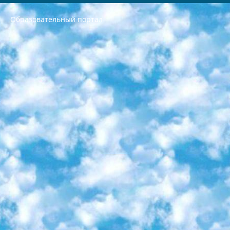
Образовательный портал
РЕСПУБЛИКА УЗБЕКИСТАН МИНИСТРЕРСТВО ДОШКОЛЬНОГО И ШКОЛЬНОГО ОБРАЗОВАНИЯ КОМАНДА в общеобразовательных учреждениях в 2023-2024 учебном году организация и проведение итоговой государственной аттестации обучающихся о Министра дошкольного и школьного образования Республики Узбекистан от 4 марта 2008 года (постановлением Минюста от 20 марта 2008 года № 1778 государственной регистрации) «Итоговое состояние учащихся общего среднего образования на основании положения об утверждении положения об аттестации общего среднего образования выпускной экзамен студентов в образовательных учреждениях в 2023-2024 учебном году В целях организации и прохождения аттестации приказываю: 1. Следующее: перечень предметов, по которым будет проводиться итоговая государственная аттестация и экзамен формы перевода согласно приложению 1; сертификаты международного образца, оценивающие уровень владения иностранными языками перечень согласно приложению 2; 2. Педагогический при специализированных образовательных учреждениях. научно-практический центр квалификации и международной оценки (Д.Давидова) 2024 г. До 25 марта: задания по предметам, по которым будет проводиться итоговая аттестация разработка и утверждение технических условий; итоговая аттестация на основании разработанного предметного задания разработка вопросов по предметам (устно и письменно), экзамен передача; общеобразовательные средние школы и специальные учебные заведения учащиеся выпускных классов школ и интернатов в агентской системе подготовка базы данных экзаменационных материалов и критериев оценки; перевод базы экзаменационных материалов на все языки обучения подать в Республиканский образовательный центр для изготовления; варианты экзаменов на основе разработанных контрольных материалов пусть будут поставлены задачи формирования. 3. Республиканский образовательный центр (Ш.Худайкулов) до 5 апреля 2024 года. до: база данных предоставленных экзаменационных материалов на все языки обучения перевод и экспертиза; для слепых, слабовидящих, глухих, слабослышащих и умственно отсталых детей учащиеся выпускных классов специализированных школ и школ-интернатов база данных экзаменационных материалов на всех преподаваемых языках подготовка критериев оценки; специализированные школы для умственно отсталых детей и технологии для учащихся выпускных классов школ-интернатов разработка соответствующих рекомендаций и критериев проведения ЕГЭ по естествознанию давать задания. 4. Педагогический при специализированных образовательных учреждениях. Научно-практический центр навыков и международной оценки (Д.Давидова), Республика образовательный центр (Худайкулов Ш.) итоговый государственный аттестационный экзамен ориентирован на творческое и логическое мышление при подготовке базы материалов учитывать введение заданий. 5. Следует отметить, что: сертификат государственного образца о знании общеобразовательного предмета и как минимум национальный уровень B1 по предметам на иностранных языках, указанным в Приложении 2. или международно признанный сертификат эквивалентного уровня студенты, изучающие определенный предмет, освобождаются от экзамена; по соответствующим предметам запланирована итоговая государственная аттестация за день до дня, путем жеребьевки Рабочей группой (в письменной форме по предметам, проводимым в форме) из числа сформированных вариантов выбрано 2 варианта; 2 выбранных варианта экзамена анонсированы на официальном сайте министерства и все выпускники по всей стране на основе этих вариантов проводит итоговую государственную аттестацию. 6. Государственное образование учащихся средних общеобразовательных учреждений. знания в соответствии с квалификационными требованиями, которые необходимо приобрести на основании стандартов итоговый (выпускной) контроль для 9 и 11 классов в целях тестирования Экзамены (далее – экзамены) состоят из предметов, перечисленных в приложении 1. будет сделано. 7. Экзамены пройдут с 26 мая по 15 июня 2024 г. (кроме науки физического воспитания). 8. Физическая для учащихся 9 классов общесредних образовательных учреждений. Экзамены по предмету «Образование, квалификация медицина» 1-6 мая 2024 года. сотрудники перевести под присмотр (с отклонениями в физическом или умственном развитии) специализированная школа для детей, школы-интернаты и со сколиозом школы-интернаты санаторного типа для больных детей исключены). 9. Он был слепым, слабовидящим и имел нарушения опорно-двигательного аппарата. экзамены в специализированных школах и интернатах для детей должны проводиться исходя из требований, предъявляемых к общеобразовательным учреждениям (физкультура кроме науки). 10. Специализированная школа для глухих и слабослышащих детей. и экзамены в интернатах и быть реализован в виде письменного теста по математике. 11. Специальность для умственно отсталых детей. Для 9 класса Родной язык и литературное письмо Государственный язык (язык обучения – узбекский). для неклассов) написано Математическое письмо Письменная/устная история Узбекистана Физическое воспитание практично Итоговый контроль Для 11 класса Написание родного языка и литературы (эссе) Математическое письмо Узбекский язык (обучение на узбекском языке) не посещающее общее среднее образование для учреждений)/Образовательное учреждение выбор письменный и устный Иностранный язык письменный/устный Письменная/устная история Узбекистана *По выбору студента:  Химия  Физика  Основы государственного права  География 10 бесплатных образовательных ресурсов - Мы составили подборку онлайн-проектов с интерактивными упражнениями, видеолекциями и статьями. Они помогут вам обрести новые и освежить старые знания бесплатно. 1. «ИНТУИТ» Старейшая образовательная площадка Рунета. Здесь вы найдёте сотни текстовых и видеокурсов на десятки различных тем — от программирования до психологии. Многие курсы подготовлены российскими университетами и крупными международными компаниями вроде Intel и Microsoft. Самостоятельное обучение бесплатное, но желающие могут оплатить услуги персональных наставников. 2. «Смартия» знакомит с актуальными профессиями и подсказывает, как им обучаться. Выбрав заинтересовавшую вас специальность — SMM-специалист, фотограф, веб-дизайнер или другую, — увидите список необходимых для неё умений. Чтобы вы могли освоить их самостоятельно, для каждого умения площадка отображает подборку ссылок на учебные материалы. Хотя «Смартия» ориентируется на русскоязычную аудиторию, часть контента всё же доступна только на английском. 3. «Лекторий Физтеха» Проект Московского физико-технического института (Физтеха). С его помощью вы можете смотреть онлайн серии лекций, записанные на видео в этом вузе. В числе доступных предметов — физика, биология, химия, информационные технологии и другие. К некоторым лекциям администрация ресурса прилагает готовые конспекты, которые можно скачивать в PDF-формате. 4. ITMOcourses Онлайн-площадка Санкт-Петербургского национального исследовательского университета информационных технологий, механики и оптики (ИТМО). Ресурс предоставляет свободный доступ к курсам, разработанным в этом вузе. Каталог материалов разбит на четыре категории: «Оптические системы и технологии», «Приборостроение и робототехника», «Информационные технологии» и «Биотехнологии». Курсы состоят из видеолекций, интерактивных демонстраций и заданий. 5. «КиберЛенинка» Электронная научная библиотека открытого доступа. Каталог площадки регулярно обрастает текстами статей из различных научных изданий. Сгруппированные по журналам и рубрикам публикации можно читать онлайн или скачивать целиком в PDF-формате. Проект нацелен на популяризацию науки за счёт открытого доступа к качественной информации. 6. «ПостНаука» На этом ресурсе публикуют подборки видеолекций, составленные экспертами из разных отраслей и объединённые общими темами. Среди них, к примеру, есть серии «Биоинформатика и геномика», «Культура средневековой Скандинавии» и Cinema Studies о теории кино. Каждая подборка лекций — логически связанная история, рассказанная экспертом от первого лица. Кроме того, на сайте появляются научно-образовательные статьи и тесты на разные темы. 7. «Newочём» Команда проекта «Newочём» отбирает самые интересные тексты из англоязычных СМИ и переводит те из них, за которые голосуют участники сообщества «ВКонтакте». По большей части это научно-популярные статьи. Редакторы придумывают лишь заголовки, в остальном содержание переводов соответствует оригиналам. Полные тексты можно читать прямо в социальной сети. 8. InternetUrok Онлайн-база материалов по основным дисциплинам школьной программы. Информация на сайте структурирована по классам, предметам и темам (урокам). Каждый урок состоит из видеолекций и конспектов. Есть также интерактивные тренажёры и тесты для закрепления пройденного материала. Даже если вы давно окончили школу, возможность повторить программу старших классов всегда может пригодиться. 9. Edutainme Ещё один ресурс об образовании. В отличие от Newtonew, как мне кажется, Edutainme больше ориентируется на представителей индустрии: педагогов, предпринимателей, разработчиков образовательных проектов. Но и любой, кто просто стремится к саморазвитию, найдёт на сайте много полезного и интересного для себя. Например, информацию о новых курсах и образовательных сервисах. 10. Newtonew Онлайн-медиа об образовании и обучении в широком смысле. Авторы Newtonew пишут об инструментах, заведениях, тактиках и стратегиях, которые помогают учить других и получать новые знания самостоятельно. На этой площадке вы найдёте новости, обзоры, аналитические мат