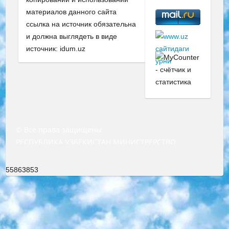
материалов данного сайта
ссылка на источник обязательна
и должна выглядеть в виде
источник: idum.uz
© Все права защищены
РЕСПУБЛИКА УЗБЕКИСТАН МИНИСТРЕРСТВО ДОШКОЛЬНОГО И ШКОЛЬНОГО ОБРАЗОВАНИЯ КОМАНДА в общеобразовательных учреждениях в 2023-2024 учебном году организация и проведение итоговой государственной аттестации обучающихся о Министра дошкольного и школьного образования Республики Узбекистан от 4 марта 2008 года (постановлением Минюста от 20 марта 2008 года № 1778 государственной регистрации) «Итоговое состояние учащихся общего среднего образования на основании положения об утверждении положения об аттестации общего среднего образования выпускной экзамен студентов в образовательных учреждениях в 2023-2024 учебном году В целях организации и прохождения аттестации приказываю: 1. Следующее: перечень предметов, по которым будет проводиться итоговая государственная аттестация и экзамен формы перевода согласно приложению 1; сертификаты международного образца, оценивающие уровень владения иностранными языками перечень согласно приложению 2; 2. Педагогический при специализированных образовательных учреждениях. научно-практический центр квалификации и международной оценки (Д.Давидова) 2024 г. До 25 марта: задания по предметам, по которым будет проводиться итоговая аттестация разработка и утверждение технических условий; итоговая аттестация на основании разработанного предметного задания разработка вопросов по предметам (устно и письменно), экзамен передача; общеобразовательные средние школы и специальные учебные заведения учащиеся выпускных классов школ и интернатов в агентской системе подготовка базы данных экзаменационных материалов и критериев оценки; перевод базы экзаменационных материалов на все языки обучения подать в Республиканский образовательный центр для изготовления; варианты экзаменов на основе разработанных контрольных материалов пусть будут поставлены задачи формирования. 3. Республиканский образовательный центр (Ш.Худайкулов) до 5 апреля 2024 года. до: база данных предоставленных экзаменационных материалов на все языки обучения перевод и экспертиза; для слепых, слабовидящих, глухих, слабослышащих и умственно отсталых детей учащиеся выпускных классов специализированных школ и школ-интернатов база данных экзаменационных материалов на всех преподаваемых языках подготовка критериев оценки; специализированные школы для умственно отсталых детей и технологии для учащихся выпускных классов школ-интернатов разработка соответствующих рекомендаций и критериев проведения ЕГЭ по естествознанию давать задания. 4. Педагогический при специализированных образовательных учреждениях. Научно-практический центр навыков и международной оценки (Д.Давидова), Республика образовательный центр (Худайкулов Ш.) итоговый государственный аттестационный экзамен ориентирован на творческое и логическое мышление при подготовке базы материалов учитывать введение заданий. 5. Следует отметить, что: сертификат государственного образца о знании общеобразовательного предмета и как минимум национальный уровень B1 по предметам на иностранных языках, указанным в Приложении 2. или международно признанный сертификат эквивалентного уровня студенты, изучающие определенный предмет, освобождаются от экзамена; по соответствующим предметам запланирована итоговая государственная аттестация за день до дня, путем жеребьевки Рабочей группой (в письменной форме по предметам, проводимым в форме) из числа сформированных вариантов выбрано 2 варианта; 2 выбранных варианта экзамена анонсированы на официальном сайте министерства и все выпускники по всей стране на основе этих вариантов проводит итоговую государственную аттестацию. 6. Государственное образование учащихся средних общеобразовательных учреждений. знания в соответствии с квалификационными требованиями, которые необходимо приобрести на основании стандартов итоговый (выпускной) контроль для 9 и 11 классов в целях тестирования Экзамены (далее – экзамены) состоят из предметов, перечисленных в приложении 1. будет сделано. 7. Экзамены пройдут с 26 мая по 15 июня 2024 г. (кроме науки физического воспитания). 8. Физическая для учащихся 9 классов общесредних образовательных учреждений. Экзамены по предмету «Образование, квалификация медицина» 1-6 мая 2024 года. сотрудники перевести под присмотр (с отклонениями в физическом или умственном развитии) специализированная школа для детей, школы-интернаты и со сколиозом школы-интернаты санаторного типа для больных детей исключены). 9. Он был слепым, слабовидящим и имел нарушения опорно-двигательного аппарата. экзамены в специализированных школах и интернатах для детей должны проводиться исходя из требований, предъявляемых к общеобразовательным учреждениям (физкультура кроме науки). 10. Специализированная школа для глухих и слабослышащих детей. и экзамены в интернатах и быть реализован в виде письменного теста по математике. 11. Специальность для умственно отсталых детей. Для 9 класса Родной язык и литературное письмо Государственный язык (язык обучения – узбекский). для неклассов) написано Математическое письмо Письменная/устная история Узбекистана Физическое воспитание практично Итоговый контроль Для 11 класса Написание родного языка и литературы (эссе) Математическое письмо Узбекский язык (обучение на узбекском языке) не посещающее общее среднее образование для учреждений)/Образовательное учреждение выбор письменный и устный Иностранный язык письменный/устный Письменная/устная история Узбекистана *По выбору студента:  Химия  Физика  Основы государственного права  География 10 бесплатных образовательных ресурсов - Мы составили подборку онлайн-проектов с интерактивными упражнениями, видеолекциями и статьями. Они помогут вам обрести новые и освежить старые знания бесплатно. 1. «ИНТУИТ» Старейшая образовательная площадка Рунета. Здесь вы найдёте сотни текстовых и видеокурсов на десятки различных тем — от программирования до психологии. Многие курсы подготовлены российскими университетами и крупными международными компаниями вроде Intel и Microsoft. Самостоятельное обучение бесплатное, но желающие могут оплатить услуги персональных наставников. 2. «Смартия» знакомит с актуальными профессиями и подсказывает, как им обучаться. Выбрав заинтересовавшую вас специальность — SMM-специалист, фотограф, веб-дизайнер или другую, — увидите список необходимых для неё умений. Чтобы вы могли освоить их самостоятельно, для каждого умения площадка отображает подборку ссылок на учебные материалы. Хотя «Смартия» ориентируется на русскоязычную аудиторию, часть контента всё же доступна только на английском. 3. «Лекторий Физтеха» Проект Московского физико-технического института (Физтеха). С его помощью вы можете смотреть онлайн серии лекций, записанные на видео в этом вузе. В числе доступных предметов — физика, биология, химия, информационные технологии и другие. К некоторым лекциям администрация ресурса прилагает готовые конспекты, которые можно скачивать в PDF-формате. 4. ITMOcourses Онлайн-площадка Санкт-Петербургского национального исследовательского университета информационных технологий, механики и оптики (ИТМО). Ресурс предоставляет свободный доступ к курсам, разработанным в этом вузе. Каталог материалов разбит на четыре категории: «Оптические системы и технологии», «Приборостроение и робототехника», «Информационные технологии» и «Биотехнологии». Курсы состоят из видеолекций, интерактивных демонстраций и заданий. 5. «КиберЛенинка» Электронная научная библиотека открытого доступа. Каталог площадки регулярно обрастает текстами статей из различных научных изданий. Сгруппированные по журналам и рубрикам публикации можно читать онлайн или скачивать целиком в PDF-формате. Проект нацелен на популяризацию науки за счёт открытого доступа к качественной информации. 6. «ПостНаука» На этом ресурсе публикуют подборки видеолекций, составленные экспертами из разных отраслей и объединённые общими темами. Среди них, к примеру, есть серии «Биоинформатика и геномика», «Культура средневековой Скандинавии» и Cinema Studies о теории кино. Каждая подборка лекций — логически связанная история, рассказанная экспертом от первого лица. Кроме того, на сайте появляются научно-образовательные статьи и тесты на разные темы. 7. «Newочём» Команда проекта «Newочём» отбирает самые интересные тексты из англоязычных СМИ и переводит те из них, за которые голосуют участники сообщества «ВКонтакте». По большей части это научно-популярные статьи. Редакторы придумывают лишь заголовки, в остальном содержание переводов соответствует оригиналам. Полные тексты можно читать прямо в социальной сети. 8. InternetUrok Онлайн-база материалов по основным дисциплинам школьной программы. Информация на сайте структурирована по классам, предметам и темам (урокам). Каждый урок состоит из видеолекций и конспектов. Есть также интерактивные тренажёры и тесты для закрепления пройденного материала. Даже если вы давно окончили школу, возможность повторить программу старших классов всегда может пригодиться. 9. Edutainme Ещё один ресурс об образовании. В отличие от Newtonew, как мне кажется, Edutainme больше ориентируется на представителей индустрии: педагогов, предпринимателей, разработчиков образовательных проектов. Но и любой, кто просто стремится к саморазвитию, найдёт на сайте много полезного и интересного для себя. Например, информацию о новых курсах и образовательных сервисах. 10. Newtonew Онлайн-медиа об образовании и обучении в широком смысле. Авторы Newtonew пишут об инструментах, заведениях, тактиках и стратегиях, которые помогают учить других и получать новые знания самостоятельно. На этой площадке вы найдёте новости, обзоры, аналитические мате
55863853