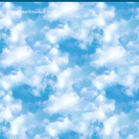
Образовательный портал
РЕСПУБЛИКА УЗБЕКИСТАН МИНИСТРЕРСТВО ДОШКОЛЬНОГО И ШКОЛЬНОГО ОБРАЗОВАНИЯ КОМАНДА в общеобразовательных учреждениях в 2023-2024 учебном году организация и проведение итоговой государственной аттестации обучающихся о Министра дошкольного и школьного образования Республики Узбекистан от 4 марта 2008 года (постановлением Минюста от 20 марта 2008 года № 1778 государственной регистрации) «Итоговое состояние учащихся общего среднего образования на основании положения об утверждении положения об аттестации общего среднего образования выпускной экзамен студентов в образовательных учреждениях в 2023-2024 учебном году В целях организации и прохождения аттестации приказываю: 1. Следующее: перечень предметов, по которым будет проводиться итоговая государственная аттестация и экзамен формы перевода согласно приложению 1; сертификаты международного образца, оценивающие уровень владения иностранными языками перечень согласно приложению 2; 2. Педагогический при специализированных образовательных учреждениях. научно-практический центр квалификации и международной оценки (Д.Давидова) 2024 г. До 25 марта: задания по предметам, по которым будет проводиться итоговая аттестация разработка и утверждение технических условий; итоговая аттестация на основании разработанного предметного задания разработка вопросов по предметам (устно и письменно), экзамен передача; общеобразовательные средние школы и специальные учебные заведения учащиеся выпускных классов школ и интернатов в агентской системе подготовка базы данных экзаменационных материалов и критериев оценки; перевод базы экзаменационных материалов на все языки обучения подать в Республиканский образовательный центр для изготовления; варианты экзаменов на основе разработанных контрольных материалов пусть будут поставлены задачи формирования. 3. Республиканский образовательный центр (Ш.Худайкулов) до 5 апреля 2024 года. до: база данных предоставленных экзаменационных материалов на все языки обучения перевод и экспертиза; для слепых, слабовидящих, глухих, слабослышащих и умственно отсталых детей учащиеся выпускных классов специализированных школ и школ-интернатов база данных экзаменационных материалов на всех преподаваемых языках подготовка критериев оценки; специализированные школы для умственно отсталых детей и технологии для учащихся выпускных классов школ-интернатов разработка соответствующих рекомендаций и критериев проведения ЕГЭ по естествознанию давать задания. 4. Педагогический при специализированных образовательных учреждениях. Научно-практический центр навыков и международной оценки (Д.Давидова), Республика образовательный центр (Худайкулов Ш.) итоговый государственный аттестационный экзамен ориентирован на творческое и логическое мышление при подготовке базы материалов учитывать введение заданий. 5. Следует отметить, что: сертификат государственного образца о знании общеобразовательного предмета и как минимум национальный уровень B1 по предметам на иностранных языках, указанным в Приложении 2. или международно признанный сертификат эквивалентного уровня студенты, изучающие определенный предмет, освобождаются от экзамена; по соответствующим предметам запланирована итоговая государственная аттестация за день до дня, путем жеребьевки Рабочей группой (в письменной форме по предметам, проводимым в форме) из числа сформированных вариантов выбрано 2 варианта; 2 выбранных варианта экзамена анонсированы на официальном сайте министерства и все выпускники по всей стране на основе этих вариантов проводит итоговую государственную аттестацию. 6. Государственное образование учащихся средних общеобразовательных учреждений. знания в соответствии с квалификационными требованиями, которые необходимо приобрести на основании стандартов итоговый (выпускной) контроль для 9 и 11 классов в целях тестирования Экзамены (далее – экзамены) состоят из предметов, перечисленных в приложении 1. будет сделано. 7. Экзамены пройдут с 26 мая по 15 июня 2024 г. (кроме науки физического воспитания). 8. Физическая для учащихся 9 классов общесредних образовательных учреждений. Экзамены по предмету «Образование, квалификация медицина» 1-6 мая 2024 года. сотрудники перевести под присмотр (с отклонениями в физическом или умственном развитии) специализированная школа для детей, школы-интернаты и со сколиозом школы-интернаты санаторного типа для больных детей исключены). 9. Он был слепым, слабовидящим и имел нарушения опорно-двигательного аппарата. экзамены в специализированных школах и интернатах для детей должны проводиться исходя из требований, предъявляемых к общеобразовательным учреждениям (физкультура кроме науки). 10. Специализированная школа для глухих и слабослышащих детей. и экзамены в интернатах и быть реализован в виде письменного теста по математике. 11. Специальность для умственно отсталых детей. Для 9 класса Родной язык и литературное письмо Государственный язык (язык обучения – узбекский). для неклассов) написано Математическое письмо Письменная/устная история Узбекистана Физическое воспитание практично Итоговый контроль Для 11 класса Написание родного языка и литературы (эссе) Математическое письмо Узбекский язык (обучение на узбекском языке) не посещающее общее среднее образование для учреждений)/Образовательное учреждение выбор письменный и устный Иностранный язык письменный/устный Письменная/устная история Узбекистана *По выбору студента:  Химия  Физика  Основы государственного права  География 10 бесплатных образовательных ресурсов - Мы составили подборку онлайн-проектов с интерактивными упражнениями, видеолекциями и статьями. Они помогут вам обрести новые и освежить старые знания бесплатно. 1. «ИНТУИТ» Старейшая образовательная площадка Рунета. Здесь вы найдёте сотни текстовых и видеокурсов на десятки различных тем — от программирования до психологии. Многие курсы подготовлены российскими университетами и крупными международными компаниями вроде Intel и Microsoft. Самостоятельное обучение бесплатное, но желающие могут оплатить услуги персональных наставников. 2. «Смартия» знакомит с актуальными профессиями и подсказывает, как им обучаться. Выбрав заинтересовавшую вас специальность — SMM-специалист, фотограф, веб-дизайнер или другую, — увидите список необходимых для неё умений. Чтобы вы могли освоить их самостоятельно, для каждого умения площадка отображает подборку ссылок на учебные материалы. Хотя «Смартия» ориентируется на русскоязычную аудиторию, часть контента всё же доступна только на английском. 3. «Лекторий Физтеха» Проект Московского физико-технического института (Физтеха). С его помощью вы можете смотреть онлайн серии лекций, записанные на видео в этом вузе. В числе доступных предметов — физика, биология, химия, информационные технологии и другие. К некоторым лекциям администрация ресурса прилагает готовые конспекты, которые можно скачивать в PDF-формате. 4. ITMOcourses Онлайн-площадка Санкт-Петербургского национального исследовательского университета информационных технологий, механики и оптики (ИТМО). Ресурс предоставляет свободный доступ к курсам, разработанным в этом вузе. Каталог материалов разбит на четыре категории: «Оптические системы и технологии», «Приборостроение и робототехника», «Информационные технологии» и «Биотехнологии». Курсы состоят из видеолекций, интерактивных демонстраций и заданий. 5. «КиберЛенинка» Электронная научная библиотека открытого доступа. Каталог площадки регулярно обрастает текстами статей из различных научных изданий. Сгруппированные по журналам и рубрикам публикации можно читать онлайн или скачивать целиком в PDF-формате. Проект нацелен на популяризацию науки за счёт открытого доступа к качественной информации. 6. «ПостНаука» На этом ресурсе публикуют подборки видеолекций, составленные экспертами из разных отраслей и объединённые общими темами. Среди них, к примеру, есть серии «Биоинформатика и геномика», «Культура средневековой Скандинавии» и Cinema Studies о теории кино. Каждая подборка лекций — логически связанная история, рассказанная экспертом от первого лица. Кроме того, на сайте появляются научно-образовательные статьи и тесты на разные темы. 7. «Newочём» Команда проекта «Newочём» отбирает самые интересные тексты из англоязычных СМИ и переводит те из них, за которые голосуют участники сообщества «ВКонтакте». По большей части это научно-популярные статьи. Редакторы придумывают лишь заголовки, в остальном содержание переводов соответствует оригиналам. Полные тексты можно читать прямо в социальной сети. 8. InternetUrok Онлайн-база материалов по основным дисциплинам школьной программы. Информация на сайте структурирована по классам, предметам и темам (урокам). Каждый урок состоит из видеолекций и конспектов. Есть также интерактивные тренажёры и тесты для закрепления пройденного материала. Даже если вы давно окончили школу, возможность повторить программу старших классов всегда может пригодиться. 9. Edutainme Ещё один ресурс об образовании. В отличие от Newtonew, как мне кажется, Edutainme больше ориентируется на представителей индустрии: педагогов, предпринимателей, разработчиков образовательных проектов. Но и любой, кто просто стремится к саморазвитию, найдёт на сайте много полезного и интересного для себя. Например, информацию о новых курсах и образовательных сервисах. 10. Newtonew Онлайн-медиа об образовании и обучении в широком смысле. Авторы Newtonew пишут об инструментах, заведениях, тактиках и стратегиях, которые помогают учить других и получать новые знания самостоятельно. На этой площадке вы найдёте новости, обзоры, аналитические мат