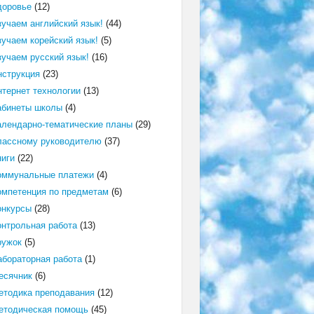
доровье
(12)
зучаем английский язык!
(44)
зучаем корейский язык!
(5)
зучаем русский язык!
(16)
нструкция
(23)
нтернет технологии
(13)
абинеты школы
(4)
алендарно-тематические планы
(29)
лассному руководителю
(37)
ниги
(22)
оммунальные платежи
(4)
омпетенция по предметам
(6)
онкурсы
(28)
онтрольная работа
(13)
ружок
(5)
абораторная работа
(1)
есячник
(6)
етодика преподавания
(12)
етодическая помощь
(45)