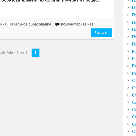
образовательные технологии в учебный процесс.
П
П
П
П
ания
,
Начальное образование
Комментариев нет
П
Читать
П
П
Р
ahifalar 1 из 1
1
Р
Р
Р
С
С
С
С
С
С
С
С