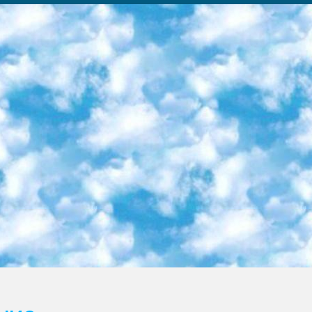
ка образовательный центр (Худайкулов Ш.) итоговый государственный аттестационный экзамен ориентирован на творческое и логическое мышление при подготовке базы материалов учитывать введение заданий. 5. Следует отметить, что: сертификат государственного образца о знании общеобразовательного предмета и как минимум национальный уровень B1 по предметам на иностранных языках, указанным в Приложении 2. или международно признанный сертификат эквивалентного уровня студенты, изучающие определенный предмет, освобождаются от экзамена; по соответствующим предметам запланирована итоговая государственная аттестация за день до дня, путем жеребьевки Рабочей группой (в письменной форме по предметам, проводимым в форме) из числа сформированных вариантов выбрано 2 варианта; 2 выбранных варианта экзамена анонсированы на официальном сайте министерства и все выпускники по всей стране на основе этих вариантов проводит итоговую государственную аттестацию. 6. Государственное образование учащихся средних общеобразовательных учреждений. знания в соответствии с квалификационными требованиями, которые необходимо приобрести на основании стандартов итоговый (выпускной) контроль для 9 и 11 классов в целях тестирования Экзамены (далее – экзамены) состоят из предметов, перечисленных в приложении 1. будет сделано. 7. Экзамены пройдут с 26 мая по 15 июня 2024 г. (кроме науки физического воспитания). 8. Физическая для учащихся 9 классов общесредних образовательных учреждений. Экзамены по предмету «Образование, квалификация медицина» 1-6 мая 2024 года. сотрудники перевести под присмотр (с отклонениями в физическом или умственном развитии) специализированная школа для детей, школы-интернаты и со сколиозом школы-интернаты санаторного типа для больных детей исключены). 9. Он был слепым, слабовидящим и имел нарушения опорно-двигательного аппарата. экзамены в специализированных школах и интернатах для детей должны проводиться исходя из требований, предъявляемых к общеобразовательным учреждениям (физкультура кроме науки). 10. Специализированная школа для глухих и слабослышащих детей. и экзамены в интернатах и быть реализован в виде письменного теста по математике. 11. Специальность для умственно отсталых детей. Для 9 класса Родной язык и литературное письмо Государственный язык (язык обучения – узбекский). для неклассов) написано Математическое письмо Письменная/устная история Узбекистана Физическое воспитание практично Итоговый контроль Для 11 класса Написание родного языка и литературы (эссе) Математическое письмо Узбекский язык (обучение на узбекском языке) не посещающее общее среднее образование для учреждений)/Образовательное учреждение выбор письменный и устный Иностранный язык письменный/устный Письменная/устная история Узбекистана *По выбору студента:  Химия  Физика  Основы государственного права  География 10 бесплатных образовательных ресурсов - Мы составили подборку онлайн-проектов с интерактивными упражнениями, видеолекциями и статьями. Они помогут вам обрести новые и освежить старые знания бесплатно. 1. «ИНТУИТ» Старейшая образовательная площадка Рунета. Здесь вы найдёте сотни текстовых и видеокурсов на десятки различных тем — от программирования до психологии. Многие курсы подготовлены российскими университетами и крупными международными компаниями вроде Intel и Microsoft. Самостоятельное обучение бесплатное, но желающие могут оплатить услуги персональных наставников. 2. «Смартия» знакомит с актуальными профессиями и подсказывает, как им обучаться. Выбрав заинтересовавшую вас специальность — SMM-специалист, фотограф, веб-дизайнер или другую, — увидите список необходимых для неё умений. Чтобы вы могли освоить их самостоятельно, для каждого умения площадка отображает подборку ссылок на учебные материалы. Хотя «Смартия» ориентируется на русскоязычную аудиторию, часть контента всё же доступна только на английском. 3. «Лекторий Физтеха» Проект Московского физико-технического института (Физтеха). С его помощью вы можете смотреть онлайн серии лекций, записанные на видео в этом вузе. В числе доступных предметов — физика, биология, химия, информационные технологии и другие. К некоторым лекциям администрация ресурса прилагает готовые конспекты, которые можно скачивать в PDF-формате. 4. ITMOcourses Онлайн-площадка Санкт-Петербургского национального исследовательского университета информационных технологий, механики и оптики (ИТМО). Ресурс предоставляет свободный доступ к курсам, разработанным в этом вузе. Каталог материалов разбит на четыре категории: «Оптические системы и технологии», «Приборостроение и робототехника», «Информационные технологии» и «Биотехнологии». Курсы состоят из видеолекций, интерактивных демонстраций и заданий. 5. «КиберЛенинка» Электронная научная библиот