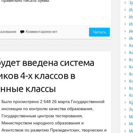
правильно писать буквы.
З
И
И
И
И
разование
Комментариев нет
Читать
И
К
К
будет введена система
К
К
ков 4-х классов в
К
К
нные классы
К
К
Было просмотрено 2 548 26 марта Государственной
К
инспекции по контролю качества образования,
Л
Государственным центром тестирования,
М
Министерством народного образования и
М
Агентством по развитию Президентских, творческих и
М