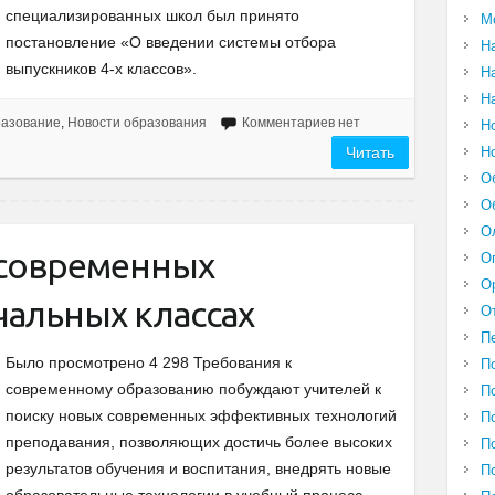
специализированных школ был принято
М
постановление «О введении системы отбора
Н
выпускников 4-х классов».
Н
Н
разование
,
Новости образования
Комментариев нет
Н
Н
Читать
О
О
О
 современных
О
О
чальных классах
О
П
Было просмотрено 4 298 Требования к
П
современному образованию побуждают учителей к
П
поиску новых современных эффективных технологий
П
преподавания, позволяющих достичь более высоких
П
результатов обучения и воспитания, внедрять новые
П