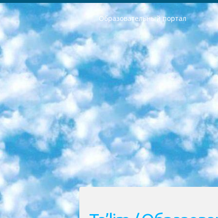
Образовательный портал
РЕСПУБЛИКА УЗБЕКИСТАН МИНИСТРЕРСТВО ДОШКОЛЬНОГО И ШКОЛЬНОГО ОБРАЗОВАНИЯ КОМАНДА в общеобразовательных учреждениях в 2023-2024 учебном году организация и проведение итоговой государственной аттестации обучающихся о Министра дошкольного и школьного образования Республики Узбекистан от 4 марта 2008 года (постановлением Минюста от 20 марта 2008 года № 1778 государственной регистрации) «Итоговое состояние учащихся общего среднего образования на основании положения об утверждении положения об аттестации общего среднего образования выпускной экзамен студентов в образовательных учреждениях в 2023-2024 учебном году В целях организации и прохождения аттестации приказываю: 1. Следующее: перечень предметов, по которым будет проводиться итоговая государственная аттестация и экзамен формы перевода согласно приложению 1; сертификаты международного образца, оценивающие уровень владения иностранными языками перечень согласно приложению 2; 2. Педагогический при специализированных образовательных учреждениях. научно-практический центр квалификации и международной оценки (Д.Давидова) 2024 г. До 25 марта: задания по предметам, по которым будет проводиться итоговая аттестация разработка и утверждение технических условий; итоговая аттестация на основании разработанного предметного задания разработка вопросов по предметам (устно и письменно), экзамен передача; общеобразовательные средние школы и специальные учебные заведения учащиеся выпускных классов школ и интернатов в агентской системе подготовка базы данных экзаменационных материалов и критериев оценки; перевод базы экзаменационных материалов на все языки обучения подать в Республиканский образовательный центр для изготовления; варианты экзаменов на основе разработанных контрольных материалов пусть будут поставлены задачи формирования. 3. Республиканский образовательный центр (Ш.Худайкулов) до 5 апреля 2024 года. до: база данных предоставленных экзаменационных материалов на все языки обучения перевод и экспертиза; для слепых, слабовидящих, глухих, слабослышащих и умственно отсталых детей учащиеся выпускных классов специализированных школ и школ-интернатов база данных экзаменационных материалов на всех преподаваемых языках подготовка критериев оценки; специализированные школы для умственно отсталых детей и технологии для учащихся выпускных классов школ-интернатов разработка соответствующих рекомендаций и критериев проведения ЕГЭ по естествознанию давать задания. 4. Педагогический при специализированных образовательных учреждениях. Научно-практический центр навыков и международной оценки (Д.Давидова), Республи