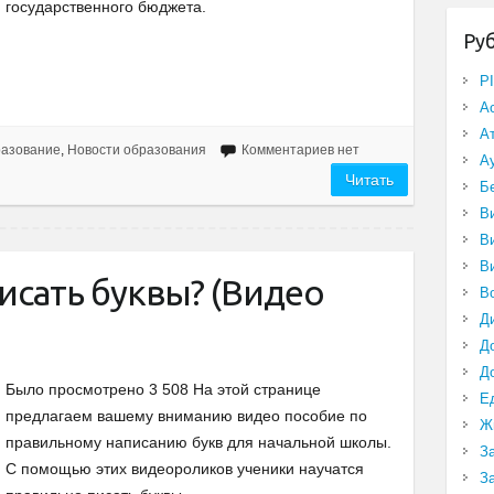
государственного бюджета.
Ру
P
А
А
разование
,
Новости образования
Комментариев нет
А
Читать
Б
В
В
В
исать буквы? (Видео
В
Д
Д
Д
Было просмотрено 3 508 На этой странице
Е
предлагаем вашему вниманию видео пособие по
Ж
правильному написанию букв для начальной школы.
З
С помощью этих видеороликов ученики научатся
З