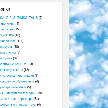
брики
ISA, PIRLS, TIMSS, TALIS
(7)
строномия
(4)
ттестация
(156)
удиокнига
(18)
езопасность
(14)
идеоурок
(38)
иды спорта
(9)
икторина
(3)
оспитание ребёнка
(23)
иректору школы
(12)
олжностная инструкция
(7)
ошкольное образование
(4)
диницы измерения
(5)
изнь популярных людей
(19)
аместителю директора
(61)
арубежные университеты
(4)