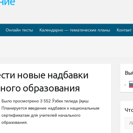
ание
Онлайн тесты
Календарно — тематические планы
Контакт
ести новые надбавки
Вы
ьного образования
Было просмотрено 3 552 Ўзбек тилида ўқиш
Планируется введение надбавок к национальным
Что
сертификатам для учителей начального
Пои
образования.