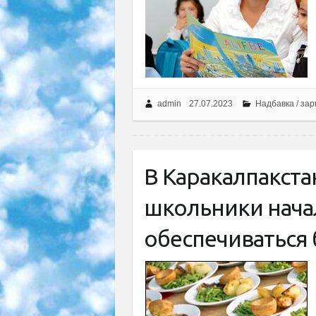
admin
27.07.2023
Надбавка / за
В Каракалпакста
школьники нача
обеспечиваться