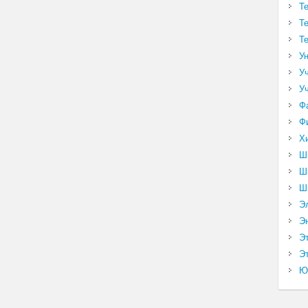
Т
Т
Т
У
У
У
Ф
Ф
Х
Ш
Ш
Ш
Э
Э
Э
Эт
Ю