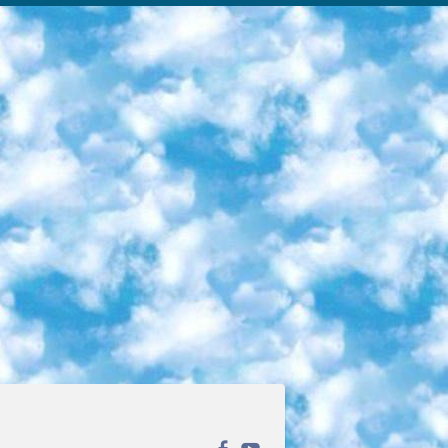
ека открытого доступа. Каталог площадки регулярно обрастает текстами статей из различных научных изданий. Сгруппированные по журналам и рубрикам публикации можно читать онлайн или скачивать целиком в PDF-формате. Проект нацелен на популяризацию науки за счёт открытого доступа к качественной информации. 6. «ПостНаука» На этом ресурсе публикуют подборки видеолекций, составленные экспертами из разных отраслей и объединённые общими темами. Среди них, к примеру, есть серии «Биоинформатика и геномика», «Культура средневековой Скандинавии» и Cinema Studies о теории кино. Каждая подборка лекций — логически связанная история, рассказанная экспертом от первого лица. Кроме того, на сайте появляются научно-образовательные статьи и тесты на разные темы. 7. «Newочём» Команда проекта «Newочём» отбирает самые интересные тексты из англоязычных СМИ и переводит те из них, за которые голосуют участники сообщества «ВКонтакте». По большей части это научно-популярные статьи. Редакторы придумывают лишь заголовки, в остальном содержание переводов соответствует оригиналам. Полные тексты можно читать прямо в социальной сети. 8. InternetUrok Онлайн-база материалов по основным дисциплинам школьной программы. Информация на сайте структурирована по классам, предметам и темам (урокам). Каждый урок состоит из видеолекций и конспектов. Есть также интерактивные тренажёры и тесты для закрепления пройденного материала. Даже если вы давно окончили школу, возможность повторить программу старших классов всегда может пригодиться. 9. Edutainme Ещё один ресурс об образовании. В отличие от Newtonew, как мне кажется, Edutainme больше ориентируется на представителей индустрии: педагогов, предпринимателей, разработчиков образовательных проектов. Но и любой, кто просто стремится к саморазвитию, найдёт на сайте много полезного и интересного для себя. Например, информацию о новых курсах и образовательных сервисах. 10. Newtonew Онлайн-медиа об образовании и обучении в широком смысле. Авторы Newtonew пишут об инструментах, заведениях, тактиках и стратегиях, которые помогают учить других и получать новые знания самостоятельно. На этой площадке вы найдёте новости, обзоры, аналитические мат