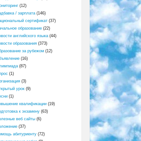
ониторинг
(12)
адбавка / зарплата
(146)
ациональный сертификат
(37)
ачальное образование
(22)
овости английского языка
(44)
овости образования
(373)
бразование за рубежом
(12)
бъявление
(16)
лимпиада
(87)
прос
(1)
рганизация
(3)
ткрытый урок
(9)
есни
(1)
овышение квалификации
(19)
одготовка к экзамену
(63)
олезные веб сайты
(6)
оложение
(37)
омощь абитуриенту
(72)