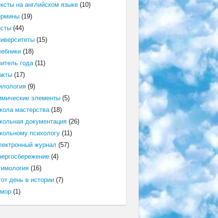
ексты на английском языке
(10)
ермины
(19)
есты
(44)
ниверситеты
(15)
чебники
(18)
читель года
(11)
акты
(17)
илология
(9)
имические элементы
(5)
кола мастерства
(18)
кольная документация
(26)
кольному психологу
(11)
лектронный журнал
(57)
нергосбережение
(4)
тимология
(16)
от день в истории
(7)
мор
(1)