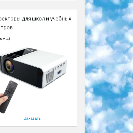
оекторы для школ и учебных
нтров
екча)
Заказать