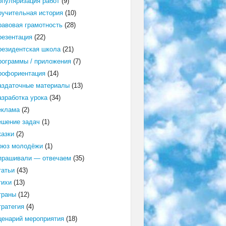
опуляризация работ
(9)
оучительная история
(10)
равовая грамотность
(28)
резентация
(22)
резидентская школа
(21)
рограммы / приложения
(7)
рофориентация
(14)
аздаточные материалы
(13)
азработка урока
(34)
еклама
(2)
ешение задач
(1)
казки
(2)
оюз молодёжи
(1)
прашивали — отвечаем
(35)
татьи
(43)
тихи
(13)
траны
(12)
тратегия
(4)
ценарий мероприятия
(18)