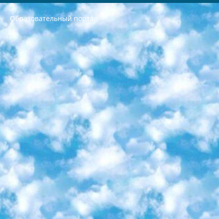
Образовательный портал
РЕСПУБЛИКА УЗБЕКИСТАН МИНИСТРЕРСТВО ДОШКОЛЬНОГО И ШКОЛЬНОГО ОБРАЗОВАНИЯ КОМАНДА в общеобразовательных учреждениях в 2023-2024 учебном году организация и проведение итоговой государственной аттестации обучающихся о Министра дошкольного и школьного образования Республики Узбекистан от 4 марта 2008 года (постановлением Минюста от 20 марта 2008 года № 1778 государственной регистрации) «Итоговое состояние учащихся общего среднего образования на основании положения об утверждении положения об аттестации общего среднего образования выпускной экзамен студентов в образовательных учреждениях в 2023-2024 учебном году В целях организации и прохождения аттестации приказываю: 1. Следующее: перечень предметов, по которым будет проводиться итоговая государственная аттестация и экзамен формы перевода согласно приложению 1; сертификаты международного образца, оценивающие уровень владения иностранными языками перечень согласно приложению 2; 2. Педагогический при специализированных образовательных учреждениях. научно-практический центр квалификации и международной оценки (Д.Давидова) 2024 г. До 25 марта: задания по предметам, по которым будет проводиться итоговая аттестация разработка и утверждение технических условий; итоговая аттестация на основании разработанного предметного задания разработка вопросов по предметам (устно и письменно), экзамен передача; общеобразовательные средние школы и специальные учебные заведения учащиеся выпускных классов школ и интернатов в агентской системе подготовка базы данных экзаменационных материалов и критериев оценки; перевод базы экзаменационных материалов на все языки обучения подать в Республиканский образовательный центр для изготовления; варианты экзаменов на основе разработанных контрольных материалов пусть будут поставлены задачи формирования. 3. Республиканский образовательный центр (Ш.Худайкулов) до 5 апреля 2024 года. до: база данных предоставленных экзаменационных материалов на все языки обучения перевод и экспертиза; для слепых, слабовидящих, глухих, слабослышащих и умственно отсталых детей учащиеся выпускных классов специализированных школ и школ-интернатов база данных экзаменационных материалов на всех преподаваемых языках подготовка критериев оценки; специализированные школы для умственно отсталых детей и технологии для учащихся выпускных классов школ-интернатов разработка соответствующих рекомендаций и критериев проведения ЕГЭ по естествознанию давать задания. 4. Педагогический при специализированных образовательных учреждениях. Научно-практический центр навыков и международной оценки (Д.Давидова), Республика образовательный центр (Худайкулов Ш.) итоговый государственный аттестационный экзамен ориентирован на творческое и логическое мышление при подготовке базы материалов учитывать введение заданий. 5. Следует отметить, что: сертификат государственного образца о знании общеобразовательного предмета и как минимум национальный уровень B1 по предметам на иностранных языках, указанным в Приложении 2. или международно признанный сертификат эквивалентного уровня студенты, изучающие определенный предмет, освобождаются от экзамена; по соответствующим предметам запланирована итоговая государственная аттестация за день до дня, путем жеребьевки Рабочей группой (в письменной форме по предметам, проводимым в форме) из числа сформированных вариантов выбрано 2 варианта; 2 выбранных варианта экзамена анонсированы на официальном сайте министерства и все выпускники по всей стране на основе этих вариантов проводит итоговую государственную аттестацию. 6. Государственное образование учащихся средних общеобразовательных учреждений. знания в соответствии с квалификационными требованиями, которые необходимо приобрести на основании стандартов итоговый (выпускной) контроль для 9 и 11 классов в целях тестирования Экзамены (далее – экзамены) состоят из предметов, перечисленных в приложении 1. будет сделано. 7. Экзамены пройдут с 26 мая по 15 июня 2024 г. (кроме науки физического воспитания). 8. Физическая для учащихся 9 классов общесредних образовательных учреждений. Экзамены по предмету «Образование, квалификация медицина» 1-6 мая 2024 года. сотрудники перевести под присмотр (с отклонениями в физическом или умственном развитии) специализированная школа для детей, школы-интернаты и со сколиозом школы-интернаты санаторного типа для больных детей исключены). 9. Он был слепым, слабовидящим и имел нарушения опорно-двигательного аппарата. экзамены в специализированных школах и интернатах для детей должны проводиться исходя из требований, предъявляемых к общеобразовательным учреждениям (физкультура кроме науки). 10. Специализированная школа для глухих и слабослышащих детей. и экзамены в интернатах и быть реализован в виде письменного теста по математике. 11. Специальность для умственно отсталых детей. Для 9 класса Родной язык и литературное письмо Государственный язык (язык обучения – узбекский). для неклассов) написано Математическое письмо Письменная/устная история Узбекистана Физическое воспитание практично Итоговый контроль Для 11 класса Написание родного языка и литературы (эссе) Математическое письмо Узбекский язык (обучение на узбекском языке) не посещающее общее среднее образование для учреждений)/Образовательное учреждение выбор письменный и устный Иностранный язык письменный/устный Письменная/устная история Узбекистана *По выбору студента:  Химия  Физика  Основы государственного права  География 10 бесплатных образовательных ресурсов - Мы составили подборку онлайн-проектов с интерактивными упражнениями, видеолекциями и статьями. Они помогут вам обрести новые и освежить старые знания бесплатно. 1. «ИНТУИТ» Старейшая образовательная площадка Рунета. Здесь вы найдёте сотни текстовых и видеокурсов на десятки различных тем — от программирования до психологии. Многие курсы подготовлены российскими университетами и крупными международными компаниями вроде Intel и Microsoft. Самостоятельное обучение бесплатное, но желающие могут оплатить услуги персональных наставников. 2. «Смартия» знакомит с актуальными профессиями и подсказывает, как им обучаться. Выбрав заинтересовавшую вас специальность — SMM-специалист, фотограф, веб-дизайнер или другую, — увидите список необходимых для неё умений. Чтобы вы могли освоить их самостоятельно, для каждого умения площадка отображает подборку ссылок на учебные материалы. Хотя «Смартия» ориентируется на русскоязычную аудиторию, часть контента всё же доступна только на английском. 3. «Лекторий Физтеха» Проект Московского физико-технического института (Физтеха). С его помощью вы можете смотреть онлайн серии лекций, записанные на видео в этом вузе. В числе доступных предметов — физика, биология, химия, информационные технологии и другие. К некоторым лекциям администрация ресурса прилагает готовые конспекты, которые можно скачивать в PDF-формате. 4. ITMOcourses Онлайн-площадка Санкт-Петербургского национального исследовательского университета информационных технологий, механики и оптики (ИТМО). Ресурс предоставляет свободный доступ к курсам, разработанным в этом вузе. Каталог материалов разбит на четыре категории: «Оптические системы и технологии», «Приборостроение и робототехника», «Информационные технологии» и «Биотехнологии». Курсы состоят из видеолекций, интерактивных демонстраций и заданий. 5. «КиберЛенинка» Электронная научная библиотека открытого доступа. Каталог площадки регулярно обрастает текстами статей из различных научных изданий. Сгруппированные по журналам и рубрикам публикации можно читать онлайн или скачивать целиком в PDF-формате. Проект нацелен на популяризацию науки за счёт открытого доступа к качественной информации. 6. «ПостНаука» На этом ресурсе публикуют подборки видеолекций, составленные экспертами из разных отраслей и объединённые общими темами. Среди них, к примеру, есть серии «Биоинформатика и геномика», «Культура средневековой Скандинавии» и Cinema Studies о теории кино. Каждая подборка лекций — логически связанная история, рассказанная экспертом от первого лица. Кроме того, на сайте появляются научно-образовательные статьи и тесты на разные темы. 7. «Newочём» Команда проекта «Newочём» отбирает самые интересные тексты из англоязычных СМИ и переводит те из них, за которые голосуют участники сообщества «ВКонтакте». По большей части это научно-популярные статьи. Редакторы придумывают лишь заголовки, в остальном содержание переводов соответствует оригиналам. Полные тексты можно читать прямо в социальной сети. 8. InternetUrok Онлайн-база материалов по основным дисциплинам школьной программы. Информация на сайте структурирована по классам, предметам и темам (урокам). Каждый урок состоит из видеолекций и конспектов. Есть также интерактивные тренажёры и тесты для закрепления пройденного материала. Даже если вы давно окончили школу, возможность повторить программу старших классов всегда может пригодиться. 9. Edutainme Ещё один ресурс об образовании. В отличие от Newtonew, как мне кажется, Edutainme больше ориентируется на представителей индустрии: педагогов, предпринимателей, разработчиков образовательных проектов. Но и любой, кто просто стремится к саморазвитию, найдёт на сайте много полезного и интересного для себя. Например, информацию о новых курсах и образовательных сервисах. 10. Newtonew Онлайн-медиа об образовании и обучении в широком смысле. Авторы Newtonew пишут об инструментах, заведениях, тактиках и стратегиях, которые помогают учить других и получать новые знания самостоятельно. На этой площадке вы найдёте новости, обзоры, аналитические мат