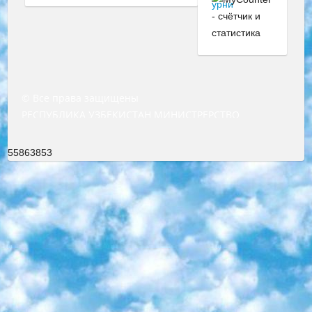
© Все права защищены
РЕСПУБЛИКА УЗБЕКИСТАН МИНИСТРЕРСТВО ДОШКОЛЬНОГО И ШКОЛЬНОГО ОБРАЗОВАНИЯ КОМАНДА в общеобразовательных учреждениях в 2023-2024 учебном году организация и проведение итоговой государственной аттестации обучающихся о Министра дошкольного и школьного образования Республики Узбекистан от 4 марта 2008 года (постановлением Минюста от 20 марта 2008 года № 1778 государственной регистрации) «Итоговое состояние учащихся общего среднего образования на основании положения об утверждении положения об аттестации общего среднего образования выпускной экзамен студентов в образовательных учреждениях в 2023-2024 учебном году В целях организации и прохождения аттестации приказываю: 1. Следующее: перечень предметов, по которым будет проводиться итоговая государственная аттестация и экзамен формы перевода согласно приложению 1; сертификаты международного образца, оценивающие уровень владения иностранными языками перечень согласно приложению 2; 2. Педагогический при специализированных образовательных учреждениях. научно-практический центр квалификации и международной оценки (Д.Давидова) 2024 г. До 25 марта: задания по предметам, по которым будет проводиться итоговая аттестация разработка и утверждение технических условий; итоговая аттестация на основании разработанного предметного задания разработка вопросов по предметам (устно и письменно), экзамен передача; общеобразовательные средние школы и специальные учебные заведения учащиеся выпускных классов школ и интернатов в агентской системе подготовка базы данных экзаменационных материалов и критериев оценки; перевод базы экзаменационных материалов на все языки обучения подать в Республиканский образовательный центр для изготовления; варианты экзаменов на основе разработанных контрольных материалов пусть будут поставлены задачи формирования. 3. Республиканский образовательный центр (Ш.Худайкулов) до 5 апреля 2024 года. до: база данных предоставленных экзаменационных материалов на все языки обучения перевод и экспертиза; для слепых, слабовидящих, глухих, слабослышащих и умственно отсталых детей учащиеся выпускных классов специализированных школ и школ-интернатов база данных экзаменационных материалов на всех преподаваемых языках подготовка критериев оценки; специализированные школы для умственно отсталых детей и технологии для учащихся выпускных классов школ-интернатов разработка соответствующих рекомендаций и критериев проведения ЕГЭ по естествознанию давать задания. 4. Педагогический при специализированных образовательных учреждениях. Научно-практический центр навыков и международной оценки (Д.Давидова), Республика образовательный центр (Худайкулов Ш.) итоговый государственный аттестационный экзамен ориентирован на творческое и логическое мышление при подготовке базы материалов учитывать введение заданий. 5. Следует отметить, что: сертификат государственного образца о знании общеобразовательного предмета и как минимум национальный уровень B1 по предметам на иностранных языках, указанным в Приложении 2. или международно признанный сертификат эквивалентного уровня студенты, изучающие определенный предмет, освобождаются от экзамена; по соответствующим предметам запланирована итоговая государственная аттестация за день до дня, путем жеребьевки Рабочей группой (в письменной форме по предметам, проводимым в форме) из числа сформированных вариантов выбрано 2 варианта; 2 выбранных варианта экзамена анонсированы на официальном сайте министерства и все выпускники по всей стране на основе этих вариантов проводит итоговую государственную аттестацию. 6. Государственное образование учащихся средних общеобразовательных учреждений. знания в соответствии с квалификационными требованиями, которые необходимо приобрести на основании стандартов итоговый (выпускной) контроль для 9 и 11 классов в целях тестирования Экзамены (далее – экзамены) состоят из предметов, перечисленных в приложении 1. будет сделано. 7. Экзамены пройдут с 26 мая по 15 июня 2024 г. (кроме науки физического воспитания). 8. Физическая для учащихся 9 классов общесредних образовательных учреждений. Экзамены по предмету «Образование, квалификация медицина» 1-6 мая 2024 года. сотрудники перевести под присмотр (с отклонениями в физическом или умственном развитии) специализированная школа для детей, школы-интернаты и со сколиозом школы-интернаты санаторного типа для больных детей исключены). 9. Он был слепым, слабовидящим и имел нарушения опорно-двигательного аппарата. экзамены в специализированных школах и интернатах для детей должны проводиться исходя из требований, предъявляемых к общеобразовательным учреждениям (физкультура кроме науки). 10. Специализированная школа для глухих и слабослышащих детей. и экзамены в интернатах и быть реализован в виде письменного теста по математике. 11. Специальность для умственно отсталых детей. Для 9 класса Родной язык и литературное письмо Государственный язык (язык обучения – узбекский). для неклассов) написано Математическое письмо Письменная/устная история Узбекистана Физическое воспитание практично Итоговый контроль Для 11 класса Написание родного языка и литературы (эссе) Математическое письмо Узбекский язык (обучение на узбекском языке) не посещающее общее среднее образование для учреждений)/Образовательное учреждение выбор письменный и устный Иностранный язык письменный/устный Письменная/устная история Узбекистана *По выбору студента:  Химия  Физика  Основы государственного права  География 10 бесплатных образовательных ресурсов - Мы составили подборку онлайн-проектов с интерактивными упражнениями, видеолекциями и статьями. Они помогут вам обрести новые и освежить старые знания бесплатно. 1. «ИНТУИТ» Старейшая образовательная площадка Рунета. Здесь вы найдёте сотни текстовых и видеокурсов на десятки различных тем — от программирования до психологии. Многие курсы подготовлены российскими университетами и крупными международными компаниями вроде Intel и Microsoft. Самостоятельное обучение бесплатное, но желающие могут оплатить услуги персональных наставников. 2. «Смартия» знакомит с актуальными профессиями и подсказывает, как им обучаться. Выбрав заинтересовавшую вас специальность — SMM-специалист, фотограф, веб-дизайнер или другую, — увидите список необходимых для неё умений. Чтобы вы могли освоить их самостоятельно, для каждого умения площадка отображает подборку ссылок на учебные материалы. Хотя «Смартия» ориентируется на русскоязычную аудиторию, часть контента всё же доступна только на английском. 3. «Лекторий Физтеха» Проект Московского физико-технического института (Физтеха). С его помощью вы можете смотреть онлайн серии лекций, записанные на видео в этом вузе. В числе доступных предметов — физика, биология, химия, информационные технологии и другие. К некоторым лекциям администрация ресурса прилагает готовые конспекты, которые можно скачивать в PDF-формате. 4. ITMOcourses Онлайн-площадка Санкт-Петербургского национального исследовательского университета информационных технологий, механики и оптики (ИТМО). Ресурс предоставляет свободный доступ к курсам, разработанным в этом вузе. Каталог материалов разбит на четыре категории: «Оптические системы и технологии», «Приборостроение и робототехника», «Информационные технологии» и «Биотехнологии». Курсы состоят из видеолекций, интерактивных демонстраций и заданий. 5. «КиберЛенинка» Электронная научная библиотека открытого доступа. Каталог площадки регулярно обрастает текстами статей из различных научных изданий. Сгруппированные по журналам и рубрикам публикации можно читать онлайн или скачивать целиком в PDF-формате. Проект нацелен на популяризацию науки за счёт открытого доступа к качественной информации. 6. «ПостНаука» На этом ресурсе публикуют подборки видеолекций, составленные экспертами из разных отраслей и объединённые общими темами. Среди них, к примеру, есть серии «Биоинформатика и геномика», «Культура средневековой Скандинавии» и Cinema Studies о теории кино. Каждая подборка лекций — логически связанная история, рассказанная экспертом от первого лица. Кроме того, на сайте появляются научно-образовательные статьи и тесты на разные темы. 7. «Newочём» Команда проекта «Newочём» отбирает самые интересные тексты из англоязычных СМИ и переводит те из них, за которые голосуют участники сообщества «ВКонтакте». По большей части это научно-популярные статьи. Редакторы придумывают лишь заголовки, в остальном содержание переводов соответствует оригиналам. Полные тексты можно читать прямо в социальной сети. 8. InternetUrok Онлайн-база материалов по основным дисциплинам школьной программы. Информация на сайте структурирована по классам, предметам и темам (урокам). Каждый урок состоит из видеолекций и конспектов. Есть также интерактивные тренажёры и тесты для закрепления пройденного материала. Даже если вы давно окончили школу, возможность повторить программу старших классов всегда может пригодиться. 9. Edutainme Ещё один ресурс об образовании. В отличие от Newtonew, как мне кажется, Edutainme больше ориентируется на представителей индустрии: педагогов, предпринимателей, разработчиков образовательных проектов. Но и любой, кто просто стремится к саморазвитию, найдёт на сайте много полезного и интересного для себя. Например, информацию о новых курсах и образовательных сервисах. 10. Newtonew Онлайн-медиа об образовании и обучении в широком смысле. Авторы Newtonew пишут об инструментах, заведениях, тактиках и стратегиях, которые помогают учить других и получать новые знания самостоятельно. На этой площадке вы найдёте новости, обзоры, аналитические мате
55863853