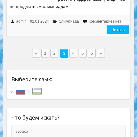
по предметным олимпиадам.
admin
02.01.2024
Олимпиада
Комментариев нет
Читать
«
1
2
3
4
5
6
»
Выберите язык:
Что будем искать?
Поиск