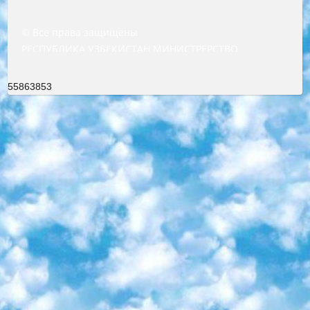
© Все права защищены
РЕСПУБЛИКА УЗБЕКИСТАН МИНИСТРЕРСТВО ДОШКОЛЬНОГО И ШКОЛЬНОГО ОБРАЗОВАНИЯ КОМАНДА в общеобразовательных учреждениях в 2023-2024 учебном году организация и проведение итоговой государственной аттестации обучающихся о Министра дошкольного и школьного образования Республики Узбекистан от 4 марта 2008 года (постановлением Минюста от 20 марта 2008 года № 1778 государственной регистрации) «Итоговое состояние учащихся общего среднего образования на основании положения об утверждении положения об аттестации общего среднего образования выпускной экзамен студентов в образовательных учреждениях в 2023-2024 учебном году В целях организации и прохождения аттестации приказываю: 1. Следующее: перечень предметов, по которым будет проводиться итоговая государственная аттестация и экзамен формы перевода согласно приложению 1; сертификаты международного образца, оценивающие уровень владения иностранными языками перечень согласно приложению 2; 2. Педагогический при специализированных образовательных учреждениях. научно-практический центр квалификации и международной оценки (Д.Давидова) 2024 г. До 25 марта: задания по предметам, по которым будет проводиться итоговая аттестация разработка и утверждение технических условий; итоговая аттестация на основании разработанного предметного задания разработка вопросов по предметам (устно и письменно), экзамен передача; общеобразовательные средние школы и специальные учебные заведения учащиеся выпускных классов школ и интернатов в агентской системе подготовка базы данных экзаменационных материалов и критериев оценки; перевод базы экзаменационных материалов на все языки обучения подать в Республиканский образовательный центр для изготовления; варианты экзаменов на основе разработанных контрольных материалов пусть будут поставлены задачи формирования. 3. Республиканский образовательный центр (Ш.Худайкулов) до 5 апреля 2024 года. до: база данных предоставленных экзаменационных материалов на все языки обучения перевод и экспертиза; для слепых, слабовидящих, глухих, слабослышащих и умственно отсталых детей учащиеся выпускных классов специализированных школ и школ-интернатов база данных экзаменационных материалов на всех преподаваемых языках подготовка критериев оценки; специализированные школы для умственно отсталых детей и технологии для учащихся выпускных классов школ-интернатов разработка соответствующих рекомендаций и критериев проведения ЕГЭ по естествознанию давать задания. 4. Педагогический при специализированных образовательных учреждениях. Научно-практический центр навыков и международной оценки (Д.Давидова), Республика образовательный центр (Худайкулов Ш.) итоговый государственный аттестационный экзамен ориентирован на творческое и логическое мышление при подготовке базы материалов учитывать введение заданий. 5. Следует отметить, что: сертификат государственного образца о знании общеобразовательного предмета и как минимум национальный уровень B1 по предметам на иностранных языках, указанным в Приложении 2. или международно признанный сертификат эквивалентного уровня студенты, изучающие определенный предмет, освобождаются от экзамена; по соответствующим предметам запланирована итоговая государственная аттестация за день до дня, путем жеребьевки Рабочей группой (в письменной форме по предметам, проводимым в форме) из числа сформированных вариантов выбрано 2 варианта; 2 выбранных варианта экзамена анонсированы на официальном сайте министерства и все выпускники по всей стране на основе этих вариантов проводит итоговую государственную аттестацию. 6. Государственное образование учащихся средних общеобразовательных учреждений. знания в соответствии с квалификационными требованиями, которые необходимо приобрести на основании стандартов итоговый (выпускной) контроль для 9 и 11 классов в целях тестирования Экзамены (далее – экзамены) состоят из предметов, перечисленных в приложении 1. будет сделано. 7. Экзамены пройдут с 26 мая по 15 июня 2024 г. (кроме науки физического воспитания). 8. Физическая для учащихся 9 классов общесредних образовательных учреждений. Экзамены по предмету «Образование, квалификация медицина» 1-6 мая 2024 года. сотрудники перевести под присмотр (с отклонениями в физическом или умственном развитии) специализированная школа для детей, школы-интернаты и со сколиозом школы-интернаты санаторного типа для больных детей исключены). 9. Он был слепым, слабовидящим и имел нарушения опорно-двигательного аппарата. экзамены в специализированных школах и интернатах для детей должны проводиться исходя из требований, предъявляемых к общеобразовательным учреждениям (физкультура кроме науки). 10. Специализированная школа для глухих и слабослышащих детей. и экзамены в интернатах и быть реализован в виде письменного теста по математике. 11. Специальность для умственно отсталых детей. Для 9 класса Родной язык и литературное письмо Государственный язык (язык обучения – узбекский). для неклассов) написано Математическое письмо Письменная/устная история Узбекистана Физическое воспитание практично Итоговый контроль Для 11 класса Написание родного языка и литературы (эссе) Математическое письмо Узбекский язык (обучение на узбекском языке) не посещающее общее среднее образование для учреждений)/Образовательное учреждение выбор письменный и устный Иностранный язык письменный/устный Письменная/устная история Узбекистана *По выбору студента:  Химия  Физика  Основы государственного права  География 10 бесплатных образовательных ресурсов - Мы составили подборку онлайн-проектов с интерактивными упражнениями, видеолекциями и статьями. Они помогут вам обрести новые и освежить старые знания бесплатно. 1. «ИНТУИТ» Старейшая образовательная площадка Рунета. Здесь вы найдёте сотни текстовых и видеокурсов на десятки различных тем — от программирования до психологии. Многие курсы подготовлены российскими университетами и крупными международными компаниями вроде Intel и Microsoft. Самостоятельное обучение бесплатное, но желающие могут оплатить услуги персональных наставников. 2. «Смартия» знакомит с актуальными профессиями и подсказывает, как им обучаться. Выбрав заинтересовавшую вас специальность — SMM-специалист, фотограф, веб-дизайнер или другую, — увидите список необходимых для неё умений. Чтобы вы могли освоить их самостоятельно, для каждого умения площадка отображает подборку ссылок на учебные материалы. Хотя «Смартия» ориентируется на русскоязычную аудиторию, часть контента всё же доступна только на английском. 3. «Лекторий Физтеха» Проект Московского физико-технического института (Физтеха). С его помощью вы можете смотреть онлайн серии лекций, записанные на видео в этом вузе. В числе доступных предметов — физика, биология, химия, информационные технологии и другие. К некоторым лекциям администрация ресурса прилагает готовые конспекты, которые можно скачивать в PDF-формате. 4. ITMOcourses Онлайн-площадка Санкт-Петербургского национального исследовательского университета информационных технологий, механики и оптики (ИТМО). Ресурс предоставляет свободный доступ к курсам, разработанным в этом вузе. Каталог материалов разбит на четыре категории: «Оптические системы и технологии», «Приборостроение и робототехника», «Информационные технологии» и «Биотехнологии». Курсы состоят из видеолекций, интерактивных демонстраций и заданий. 5. «КиберЛенинка» Электронная научная библиотека открытого доступа. Каталог площадки регулярно обрастает текстами статей из различных научных изданий. Сгруппированные по журналам и рубрикам публикации можно читать онлайн или скачивать целиком в PDF-формате. Проект нацелен на популяризацию науки за счёт открытого доступа к качественной информации. 6. «ПостНаука» На этом ресурсе публикуют подборки видеолекций, составленные экспертами из разных отраслей и объединённые общими темами. Среди них, к примеру, есть серии «Биоинформатика и геномика», «Культура средневековой Скандинавии» и Cinema Studies о теории кино. Каждая подборка лекций — логически связанная история, рассказанная экспертом от первого лица. Кроме того, на сайте появляются научно-образовательные статьи и тесты на разные темы. 7. «Newочём» Команда проекта «Newочём» отбирает самые интересные тексты из англоязычных СМИ и переводит те из них, за которые голосуют участники сообщества «ВКонтакте». По большей части это научно-популярные статьи. Редакторы придумывают лишь заголовки, в остальном содержание переводов соответствует оригиналам. Полные тексты можно читать прямо в социальной сети. 8. InternetUrok Онлайн-база материалов по основным дисциплинам школьной программы. Информация на сайте структурирована по классам, предметам и темам (урокам). Каждый урок состоит из видеолекций и конспектов. Есть также интерактивные тренажёры и тесты для закрепления пройденного материала. Даже если вы давно окончили школу, возможность повторить программу старших классов всегда может пригодиться. 9. Edutainme Ещё один ресурс об образовании. В отличие от Newtonew, как мне кажется, Edutainme больше ориентируется на представителей индустрии: педагогов, предпринимателей, разработчиков образовательных проектов. Но и любой, кто просто стремится к саморазвитию, найдёт на сайте много полезного и интересного для себя. Например, информацию о новых курсах и образовательных сервисах. 10. Newtonew Онлайн-медиа об образовании и обучении в широком смысле. Авторы Newtonew пишут об инструментах, заведениях, тактиках и стратегиях, которые помогают учить других и получать новые знания самостоятельно. На этой площадке вы найдёте новости, обзоры, аналитические мате
55863853