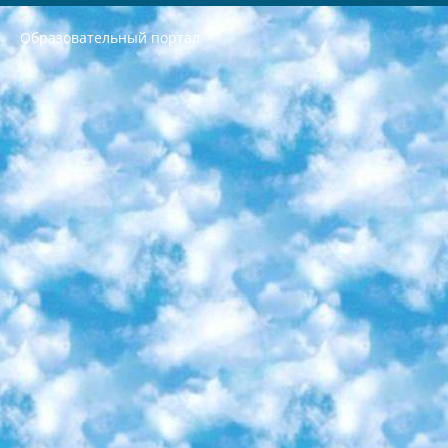
Образовательный портал
РЕСПУБЛИКА УЗБЕКИСТАН МИНИСТРЕРСТВО ДОШКОЛЬНОГО И ШКОЛЬНОГО ОБРАЗОВАНИЯ КОМАНДА в общеобразовательных учреждениях в 2023-2024 учебном году организация и проведение итоговой государственной аттестации обучающихся о Министра дошкольного и школьного образования Республики Узбекистан от 4 марта 2008 года (постановлением Минюста от 20 марта 2008 года № 1778 государственной регистрации) «Итоговое состояние учащихся общего среднего образования на основании положения об утверждении положения об аттестации общего среднего образования выпускной экзамен студентов в образовательных учреждениях в 2023-2024 учебном году В целях организации и прохождения аттестации приказываю: 1. Следующее: перечень предметов, по которым будет проводиться итоговая государственная аттестация и экзамен формы перевода согласно приложению 1; сертификаты международного образца, оценивающие уровень владения иностранными языками перечень согласно приложению 2; 2. Педагогический при специализированных образовательных учреждениях. научно-практический центр квалификации и международной оценки (Д.Давидова) 2024 г. До 25 марта: задания по предметам, по которым будет проводиться итоговая аттестация разработка и утверждение технических условий; итоговая аттестация на основании разработанного предметного задания разработка вопросов по предметам (устно и письменно), экзамен передача; общеобразовательные средние школы и специальные учебные заведения учащиеся выпускных классов школ и интернатов в агентской системе подготовка базы данных экзаменационных материалов и критериев оценки; перевод базы экзаменационных материалов на все языки обучения подать в Республиканский образовательный центр для изготовления; варианты экзаменов на основе разработанных контрольных материалов пусть будут поставлены задачи формирования. 3. Республиканский образовательный центр (Ш.Худайкулов) до 5 апреля 2024 года. до: база данных предоставленных экзаменационных материалов на все языки обучения перевод и экспертиза; для слепых, слабовидящих, глухих, слабослышащих и умственно отсталых детей учащиеся выпускных классов специализированных школ и школ-интернатов база данных экзаменационных материалов на всех преподаваемых языках подготовка критериев оценки; специализированные школы для умственно отсталых детей и технологии для учащихся выпускных классов школ-интернатов разработка соответствующих рекомендаций и критериев проведения ЕГЭ по естествознанию давать задания. 4. Педагогический при специализированных образовательных учреждениях. Научно-практический центр навыков и международной оценки (Д.Давидова), Республика образовательный центр (Худайкулов Ш.) итоговый государственный аттестационный экзамен ориентирован на творческое и логическое мышление при подготовке базы материалов учитывать введение заданий. 5. Следует отметить, что: сертификат государственного образца о знании общеобразовательного предмета и как минимум национальный уровень B1 по предметам на иностранных языках, указанным в Приложении 2. или международно признанный сертификат эквивалентного уровня студенты, изучающие определенный предмет, освобождаются от экзамена; по соответствующим предметам запланирована итоговая государственная аттестация за день до дня, путем жеребьевки Рабочей группой (в письменной форме по предметам, проводимым в форме) из числа сформированных вариантов выбрано 2 варианта; 2 выбранных варианта экзамена анонсированы на официальном сайте министерства и все выпускники по всей стране на основе этих вариантов проводит итоговую государственную аттестацию. 6. Государственное образование учащихся средних общеобразовательных учреждений. знания в соответствии с квалификационными требованиями, которые необходимо приобрести на основании стандартов итоговый (выпускной) контроль для 9 и 11 классов в целях тестирования Экзамены (далее – экзамены) состоят из предметов, перечисленных в приложении 1. будет сделано. 7. Экзамены пройдут с 26 мая по 15 июня 2024 г. (кроме науки физического воспитания). 8. Физическая для учащихся 9 классов общесредних образовательных учреждений. Экзамены по предмету «Образование, квалификация медицина» 1-6 мая 2024 года. сотрудники перевести под присмотр (с отклонениями в физическом или умственном развитии) специализированная школа для детей, школы-интернаты и со сколиозом школы-интернаты санаторного типа для больных детей исключены). 9. Он был слепым, слабовидящим и имел нарушения опорно-двигательного аппарата. экзамены в специализированных школах и интернатах для детей должны проводиться исходя из требований, предъявляемых к общеобразовательным учреждениям (физкультура кроме науки). 10. Специализированная школа для глухих и слабослышащих детей. и экзамены в интернатах и быть реализован в виде письменного теста по математике. 11. Специальность для умственно отсталых детей. Для 9 класса Родной язык и литературное письмо Государственный язык (язык обучения – узбекский). для неклассов) написано Математическое письмо Письменная/устная история Узбекистана Физическое воспитание практично Итоговый контроль Для 11 класса Написание родного языка и литературы (эссе) Математическое письмо Узбекский язык (обучение на узбекском языке) не посещающее общее среднее образование для учреждений)/Образовательное учреждение выбор письменный и устный Иностранный язык письменный/устный Письменная/устная история Узбекистана *По выбору студента:  Химия  Физика  Основы государственного права  География 10 бесплатных образовательных ресурсов - Мы составили подборку онлайн-проектов с интерактивными упражнениями, видеолекциями и статьями. Они помогут вам обрести новые и освежить старые знания бесплатно. 1. «ИНТУИТ» Старейшая образовательная площадка Рунета. Здесь вы найдёте сотни текстовых и видеокурсов на десятки различных тем — от программирования до психологии. Многие курсы подготовлены российскими университетами и крупными международными компаниями вроде Intel и Microsoft. Самостоятельное обучение бесплатное, но желающие могут оплатить услуги персональных наставников. 2. «Смартия» знакомит с актуальными профессиями и подсказывает, как им обучаться. Выбрав заинтересовавшую вас специальность — SMM-специалист, фотограф, веб-дизайнер или другую, — увидите список необходимых для неё умений. Чтобы вы могли освоить их самостоятельно, для каждого умения площадка отображает подборку ссылок на учебные материалы. Хотя «Смартия» ориентируется на русскоязычную аудиторию, часть контента всё же доступна только на английском. 3. «Лекторий Физтеха» Проект Московского физико-технического института (Физтеха). С его помощью вы можете смотреть онлайн серии лекций, записанные на видео в этом вузе. В числе доступных предметов — физика, биология, химия, информационные технологии и другие. К некоторым лекциям администрация ресурса прилагает готовые конспекты, которые можно скачивать в PDF-формате. 4. ITMOcourses Онлайн-площадка Санкт-Петербургского национального исследовательского университета информационных технологий, механики и оптики (ИТМО). Ресурс предоставляет свободный доступ к курсам, разработанным в этом вузе. Каталог материалов разбит на четыре категории: «Оптические системы и технологии», «Приборостроение и робототехника», «Информационные технологии» и «Биотехнологии». Курсы состоят из видеолекций, интерактивных демонстраций и заданий. 5. «КиберЛенинка» Электронная научная библиотека открытого доступа. Каталог площадки регулярно обрастает текстами статей из различных научных изданий. Сгруппированные по журналам и рубрикам публикации можно читать онлайн или скачивать целиком в PDF-формате. Проект нацелен на популяризацию науки за счёт открытого доступа к качественной информации. 6. «ПостНаука» На этом ресурсе публикуют подборки видеолекций, составленные экспертами из разных отраслей и объединённые общими темами. Среди них, к примеру, есть серии «Биоинформатика и геномика», «Культура средневековой Скандинавии» и Cinema Studies о теории кино. Каждая подборка лекций — логически связанная история, рассказанная экспертом от первого лица. Кроме того, на сайте появляются научно-образовательные статьи и тесты на разные темы. 7. «Newочём» Команда проекта «Newочём» отбирает самые интересные тексты из англоязычных СМИ и переводит те из них, за которые голосуют участники сообщества «ВКонтакте». По большей части это научно-популярные статьи. Редакторы придумывают лишь заголовки, в остальном содержание переводов соответствует оригиналам. Полные тексты можно читать прямо в социальной сети. 8. InternetUrok Онлайн-база материалов по основным дисциплинам школьной программы. Информация на сайте структурирована по классам, предметам и темам (урокам). Каждый урок состоит из видеолекций и конспектов. Есть также интерактивные тренажёры и тесты для закрепления пройденного материала. Даже если вы давно окончили школу, возможность повторить программу старших классов всегда может пригодиться. 9. Edutainme Ещё один ресурс об образовании. В отличие от Newtonew, как мне кажется, Edutainme больше ориентируется на представителей индустрии: педагогов, предпринимателей, разработчиков образовательных проектов. Но и любой, кто просто стремится к саморазвитию, найдёт на сайте много полезного и интересного для себя. Например, информацию о новых курсах и образовательных сервисах. 10. Newtonew Онлайн-медиа об образовании и обучении в широком смысле. Авторы Newtonew пишут об инструментах, заведениях, тактиках и стратегиях, которые помогают учить других и получать новые знания самостоятельно. На этой площадке вы найдёте новости, обзоры, аналитические мат