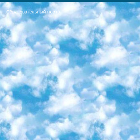
Образовательный портал
РЕСПУБЛИКА УЗБЕКИСТАН МИНИСТРЕРСТВО ДОШКОЛЬНОГО И ШКОЛЬНОГО ОБРАЗОВАНИЯ КОМАНДА в общеобразовательных учреждениях в 2023-2024 учебном году организация и проведение итоговой государственной аттестации обучающихся о Министра дошкольного и школьного образования Республики Узбекистан от 4 марта 2008 года (постановлением Минюста от 20 марта 2008 года № 1778 государственной регистрации) «Итоговое состояние учащихся общего среднего образования на основании положения об утверждении положения об аттестации общего среднего образования выпускной экзамен студентов в образовательных учреждениях в 2023-2024 учебном году В целях организации и прохождения аттестации приказываю: 1. Следующее: перечень предметов, по которым будет проводиться итоговая государственная аттестация и экзамен формы перевода согласно приложению 1; сертификаты международного образца, оценивающие уровень владения иностранными языками перечень согласно приложению 2; 2. Педагогический при специализированных образовательных учреждениях. научно-практический центр квалификации и международной оценки (Д.Давидова) 2024 г. До 25 марта: задания по предметам, по которым будет проводиться итоговая аттестация разработка и утверждение технических условий; итоговая аттестация на основании разработанного предметного задания разработка вопросов по предметам (устно и письменно), экзамен передача; общеобразовательные средние школы и специальные учебные заведения учащиеся выпускных классов школ и интернатов в агентской системе подготовка базы данных экзаменационных материалов и критериев оценки; перевод базы экзаменационных материалов на все языки обучения подать в Республиканский образовательный центр для изготовления; варианты экзаменов на основе разработанных контрольных материалов пусть будут поставлены задачи формирования. 3. Республиканский образовательный центр (Ш.Худайкулов) до 5 апреля 2024 года. до: база данных предоставленных экзаменационных материалов на все языки обучения перевод и экспертиза; для слепых, слабовидящих, глухих, слабослышащих и умственно отсталых детей учащиеся выпускных классов специализированных школ и школ-интернатов база данных экзаменационных материалов на всех преподаваемых языках подготовка критериев оценки; специализированные школы для умственно отсталых детей и технологии для учащихся выпускных классов школ-интернатов разработка соответствующих рекомендаций и критериев проведения ЕГЭ по естествознанию давать задания. 4. Педагогический при специализированных образовательных учреждениях. Научно-практический центр навыков и международной оценки (Д.Давидова), Республика образовательный центр (Худайкулов Ш.) итоговый государственный аттестационный экзамен ориентирован на творческое и логическое мышление при подготовке базы материалов учитывать введение заданий. 5. Следует отметить, что: сертификат государственного образца о знании общеобразовательного предмета и как минимум национальный уровень B1 по предметам на иностранных языках, указанным в Приложении 2. или международно признанный сертификат эквивалентного уровня студенты, изучающие определенный предмет, освобождаются от экзамена; по соответствующим предметам запланирована итоговая государственная аттестация за день до дня, путем жеребьевки Рабочей группой (в письменной форме по предметам, проводимым в форме) из числа сформированных вариантов выбрано 2 варианта; 2 выбранных варианта экзамена анонсированы на официальном сайте министерства и все выпускники по всей стране на основе этих вариантов проводит итоговую государственную аттестацию. 6. Государственное образование учащихся средних общеобразовательных учреждений. знания в соответствии с квалификационными требованиями, которые необходимо приобрести на основании стандартов итоговый (выпускной) контроль для 9 и 11 классов в целях тестирования Экзамены (далее – экзамены) состоят из предметов, перечисленных в приложении 1. будет сделано. 7. Экзамены пройдут с 26 мая по 15 июня 2024 г. (кроме науки физического воспитания). 8. Физическая для учащихся 9 классов общесредних образовательных учреждений. Экзамены по предмету «Образование, квалификация медицина» 1-6 мая 2024 года. сотрудники перевести под присмотр (с отклонениями в физическом или умственном развитии) специализированная школа для детей, школы-интернаты и со сколиозом школы-интернаты санаторного типа для больных детей исключены). 9. Он был слепым, слабовидящим и имел нарушения опорно-двигательного аппарата. экзамены в специализированных школах и интернатах для детей должны проводиться исходя из требований, предъявляемых к общеобразовательным учреждениям (физкультура кроме науки). 10. Специализированная школа для глухих и слабослышащих детей. и экзамены в интернатах и быть реализован в виде письменного теста по математике. 11. Специальность для умственно отсталых детей. Для 9 класса Родной язык и литературное письмо Государственный язык (язык обучения – узбекский). для неклассов) написано Математическое письмо Письменная/устная история Узбекистана Физическое воспитание практично Итоговый контроль Для 11 класса Написание родного языка и литературы (эссе) Математическое письмо Узбекский язык (обучение на узбекском языке) не посещающее общее среднее образование для учреждений)/Образовательное учреждение выбор письменный и устный Иностранный язык письменный/устный Письменная/устная история Узбекистана *По выбору студента:  Химия  Физика  Основы государственного права  География 10 бесплатных образовательных ресурсов - Мы составили подборку онлайн-проектов с интерактивными упражнениями, видеолекциями и статьями. Они помогут вам обрести новые и освежить старые знания бесплатно. 1. «ИНТУИТ» Старейшая образовательная площадка Рунета. Здесь вы найдёте сотни текстовых и видеокурсов на десятки различных тем — от программирования до психологии. Многие курсы подготовлены российскими университетами и крупными международными компаниями вроде Intel и Microsoft. Самостоятельное обучение бесплатное, но желающие могут оплатить услуги персональных наставников. 2. «Смартия» знакомит с актуальными профессиями и подсказывает, как им обучаться. Выбрав заинтересовавшую вас специальность — SMM-специалист, фотограф, веб-дизайнер или другую, — увидите список необходимых для неё умений. Чтобы вы могли освоить их самостоятельно, для каждого умения площадка отображает подборку ссылок на учебные материалы. Хотя «Смартия» ориентируется на русскоязычную аудиторию, часть контента всё же доступна только на английском. 3. «Лекторий Физтеха» Проект Московского физико-технического института (Физтеха). С его помощью вы можете смотреть онлайн серии лекций, записанные на видео в этом вузе. В числе доступных предметов — физика, биология, химия, информационные технологии и другие. К некоторым лекциям администрация ресурса прилагает готовые конспекты, которые можно скачивать в PDF-формате. 4. ITMOcourses Онлайн-площадка Санкт-Петербургского национального исследовательского университета информационных технологий, механики и оптики (ИТМО). Ресурс предоставляет свободный доступ к курсам, разработанным в этом вузе. Каталог материалов разбит на четыре категории: «Оптические системы и технологии», «Приборостроение и робототехника», «Информационные технологии» и «Биотехнологии». Курсы состоят из видеолекций, интерактивных демонстраций и заданий. 5. «КиберЛенинка» Электронная научная библиотека открытого доступа. Каталог площадки регулярно обрастает текстами статей из различных научных изданий. Сгруппированные по журналам и рубрикам публикации можно читать онлайн или скачивать целиком в PDF-формате. Проект нацелен на популяризацию науки за счёт открытого доступа к качественной информации. 6. «ПостНаука» На этом ресурсе публикуют подборки видеолекций, составленные экспертами из разных отраслей и объединённые общими темами. Среди них, к примеру, есть серии «Биоинформатика и геномика», «Культура средневековой Скандинавии» и Cinema Studies о теории кино. Каждая подборка лекций — логически связанная история, рассказанная экспертом от первого лица. Кроме того, на сайте появляются научно-образовательные статьи и тесты на разные темы. 7. «Newочём» Команда проекта «Newочём» отбирает самые интересные тексты из англоязычных СМИ и переводит те из них, за которые голосуют участники сообщества «ВКонтакте». По большей части это научно-популярные статьи. Редакторы придумывают лишь заголовки, в остальном содержание переводов соответствует оригиналам. Полные тексты можно читать прямо в социальной сети. 8. InternetUrok Онлайн-база материалов по основным дисциплинам школьной программы. Информация на сайте структурирована по классам, предметам и темам (урокам). Каждый урок состоит из видеолекций и конспектов. Есть также интерактивные тренажёры и тесты для закрепления пройденного материала. Даже если вы давно окончили школу, возможность повторить программу старших классов всегда может пригодиться. 9. Edutainme Ещё один ресурс об образовании. В отличие от Newtonew, как мне кажется, Edutainme больше ориентируется на представителей индустрии: педагогов, предпринимателей, разработчиков образовательных проектов. Но и любой, кто просто стремится к саморазвитию, найдёт на сайте много полезного и интересного для себя. Например, информацию о новых курсах и образовательных сервисах. 10. Newtonew Онлайн-медиа об образовании и обучении в широком смысле. Авторы Newtonew пишут об инструментах, заведениях, тактиках и стратегиях, которые помогают учить других и получать новые знания самостоятельно. На этой площадке вы найдёте новости, обзоры, аналитические мат