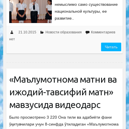
немыслимо само существование
национальной культуры, ее
развитие..
21.10.2015
Новости образования
Комментариев
нет
Читать
«Маълумотнома матни ва
ижодий-тавсифий матн»
мавзусида видеодарс
Было просмотрено 3 220 Она тили ва адабиёти фани
ўқитувчилари учун 8-синфда ўтиладиган «Маълумотнома