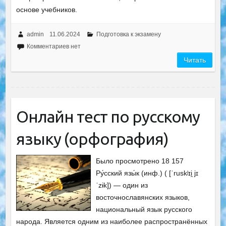
основе учебников.
admin
11.06.2024
Подготовка к экзамену
Комментариев нет
Читать
Онлайн тест по русскому
языку (орфография)
Было просмотрено 18 157
Ру́сский язы́к (инф.) ( [ˈruskʲɪi̯ jɪ
ˈzɨk]) — один из
восточнославянских языков,
национальный язык русского
народа. Является одним из наиболее распространённых