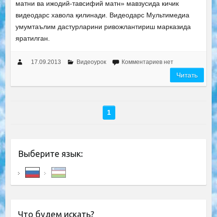
матни ва ижодий-тавсифий матн» мавзусида кичик
видеодарс хавола қилинади. Видеодарс Мультимедиа
умумтаълим дастурларини ривожлантириш марказида
яратилган.
17.09.2013
Видеоурок
Комментариев нет
Читать
1
Выберите язык:
Что будем искать?