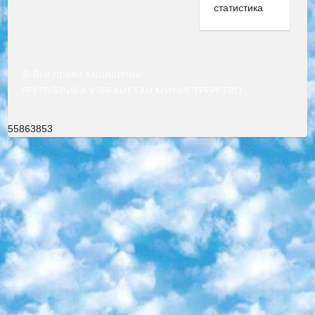
© Все права защищены
РЕСПУБЛИКА УЗБЕКИСТАН МИНИСТРЕРСТВО ДОШКОЛЬНОГО И ШКОЛЬНОГО ОБРАЗОВАНИЯ КОМАНДА в общеобразовательных учреждениях в 2023-2024 учебном году организация и проведение итоговой государственной аттестации обучающихся о Министра дошкольного и школьного образования Республики Узбекистан от 4 марта 2008 года (постановлением Минюста от 20 марта 2008 года № 1778 государственной регистрации) «Итоговое состояние учащихся общего среднего образования на основании положения об утверждении положения об аттестации общего среднего образования выпускной экзамен студентов в образовательных учреждениях в 2023-2024 учебном году В целях организации и прохождения аттестации приказываю: 1. Следующее: перечень предметов, по которым будет проводиться итоговая государственная аттестация и экзамен формы перевода согласно приложению 1; сертификаты международного образца, оценивающие уровень владения иностранными языками перечень согласно приложению 2; 2. Педагогический при специализированных образовательных учреждениях. научно-практический центр квалификации и международной оценки (Д.Давидова) 2024 г. До 25 марта: задания по предметам, по которым будет проводиться итоговая аттестация разработка и утверждение технических условий; итоговая аттестация на основании разработанного предметного задания разработка вопросов по предметам (устно и письменно), экзамен передача; общеобразовательные средние школы и специальные учебные заведения учащиеся выпускных классов школ и интернатов в агентской системе подготовка базы данных экзаменационных материалов и критериев оценки; перевод базы экзаменационных материалов на все языки обучения подать в Республиканский образовательный центр для изготовления; варианты экзаменов на основе разработанных контрольных материалов пусть будут поставлены задачи формирования. 3. Республиканский образовательный центр (Ш.Худайкулов) до 5 апреля 2024 года. до: база данных предоставленных экзаменационных материалов на все языки обучения перевод и экспертиза; для слепых, слабовидящих, глухих, слабослышащих и умственно отсталых детей учащиеся выпускных классов специализированных школ и школ-интернатов база данных экзаменационных материалов на всех преподаваемых языках подготовка критериев оценки; специализированные школы для умственно отсталых детей и технологии для учащихся выпускных классов школ-интернатов разработка соответствующих рекомендаций и критериев проведения ЕГЭ по естествознанию давать задания. 4. Педагогический при специализированных образовательных учреждениях. Научно-практический центр навыков и международной оценки (Д.Давидова), Республика образовательный центр (Худайкулов Ш.) итоговый государственный аттестационный экзамен ориентирован на творческое и логическое мышление при подготовке базы материалов учитывать введение заданий. 5. Следует отметить, что: сертификат государственного образца о знании общеобразовательного предмета и как минимум национальный уровень B1 по предметам на иностранных языках, указанным в Приложении 2. или международно признанный сертификат эквивалентного уровня студенты, изучающие определенный предмет, освобождаются от экзамена; по соответствующим предметам запланирована итоговая государственная аттестация за день до дня, путем жеребьевки Рабочей группой (в письменной форме по предметам, проводимым в форме) из числа сформированных вариантов выбрано 2 варианта; 2 выбранных варианта экзамена анонсированы на официальном сайте министерства и все выпускники по всей стране на основе этих вариантов проводит итоговую государственную аттестацию. 6. Государственное образование учащихся средних общеобразовательных учреждений. знания в соответствии с квалификационными требованиями, которые необходимо приобрести на основании стандартов итоговый (выпускной) контроль для 9 и 11 классов в целях тестирования Экзамены (далее – экзамены) состоят из предметов, перечисленных в приложении 1. будет сделано. 7. Экзамены пройдут с 26 мая по 15 июня 2024 г. (кроме науки физического воспитания). 8. Физическая для учащихся 9 классов общесредних образовательных учреждений. Экзамены по предмету «Образование, квалификация медицина» 1-6 мая 2024 года. сотрудники перевести под присмотр (с отклонениями в физическом или умственном развитии) специализированная школа для детей, школы-интернаты и со сколиозом школы-интернаты санаторного типа для больных детей исключены). 9. Он был слепым, слабовидящим и имел нарушения опорно-двигательного аппарата. экзамены в специализированных школах и интернатах для детей должны проводиться исходя из требований, предъявляемых к общеобразовательным учреждениям (физкультура кроме науки). 10. Специализированная школа для глухих и слабослышащих детей. и экзамены в интернатах и быть реализован в виде письменного теста по математике. 11. Специальность для умственно отсталых детей. Для 9 класса Родной язык и литературное письмо Государственный язык (язык обучения – узбекский). для неклассов) написано Математическое письмо Письменная/устная история Узбекистана Физическое воспитание практично Итоговый контроль Для 11 класса Написание родного языка и литературы (эссе) Математическое письмо Узбекский язык (обучение на узбекском языке) не посещающее общее среднее образование для учреждений)/Образовательное учреждение выбор письменный и устный Иностранный язык письменный/устный Письменная/устная история Узбекистана *По выбору студента:  Химия  Физика  Основы государственного права  География 10 бесплатных образовательных ресурсов - Мы составили подборку онлайн-проектов с интерактивными упражнениями, видеолекциями и статьями. Они помогут вам обрести новые и освежить старые знания бесплатно. 1. «ИНТУИТ» Старейшая образовательная площадка Рунета. Здесь вы найдёте сотни текстовых и видеокурсов на десятки различных тем — от программирования до психологии. Многие курсы подготовлены российскими университетами и крупными международными компаниями вроде Intel и Microsoft. Самостоятельное обучение бесплатное, но желающие могут оплатить услуги персональных наставников. 2. «Смартия» знакомит с актуальными профессиями и подсказывает, как им обучаться. Выбрав заинтересовавшую вас специальность — SMM-специалист, фотограф, веб-дизайнер или другую, — увидите список необходимых для неё умений. Чтобы вы могли освоить их самостоятельно, для каждого умения площадка отображает подборку ссылок на учебные материалы. Хотя «Смартия» ориентируется на русскоязычную аудиторию, часть контента всё же доступна только на английском. 3. «Лекторий Физтеха» Проект Московского физико-технического института (Физтеха). С его помощью вы можете смотреть онлайн серии лекций, записанные на видео в этом вузе. В числе доступных предметов — физика, биология, химия, информационные технологии и другие. К некоторым лекциям администрация ресурса прилагает готовые конспекты, которые можно скачивать в PDF-формате. 4. ITMOcourses Онлайн-площадка Санкт-Петербургского национального исследовательского университета информационных технологий, механики и оптики (ИТМО). Ресурс предоставляет свободный доступ к курсам, разработанным в этом вузе. Каталог материалов разбит на четыре категории: «Оптические системы и технологии», «Приборостроение и робототехника», «Информационные технологии» и «Биотехнологии». Курсы состоят из видеолекций, интерактивных демонстраций и заданий. 5. «КиберЛенинка» Электронная научная библиотека открытого доступа. Каталог площадки регулярно обрастает текстами статей из различных научных изданий. Сгруппированные по журналам и рубрикам публикации можно читать онлайн или скачивать целиком в PDF-формате. Проект нацелен на популяризацию науки за счёт открытого доступа к качественной информации. 6. «ПостНаука» На этом ресурсе публикуют подборки видеолекций, составленные экспертами из разных отраслей и объединённые общими темами. Среди них, к примеру, есть серии «Биоинформатика и геномика», «Культура средневековой Скандинавии» и Cinema Studies о теории кино. Каждая подборка лекций — логически связанная история, рассказанная экспертом от первого лица. Кроме того, на сайте появляются научно-образовательные статьи и тесты на разные темы. 7. «Newочём» Команда проекта «Newочём» отбирает самые интересные тексты из англоязычных СМИ и переводит те из них, за которые голосуют участники сообщества «ВКонтакте». По большей части это научно-популярные статьи. Редакторы придумывают лишь заголовки, в остальном содержание переводов соответствует оригиналам. Полные тексты можно читать прямо в социальной сети. 8. InternetUrok Онлайн-база материалов по основным дисциплинам школьной программы. Информация на сайте структурирована по классам, предметам и темам (урокам). Каждый урок состоит из видеолекций и конспектов. Есть также интерактивные тренажёры и тесты для закрепления пройденного материала. Даже если вы давно окончили школу, возможность повторить программу старших классов всегда может пригодиться. 9. Edutainme Ещё один ресурс об образовании. В отличие от Newtonew, как мне кажется, Edutainme больше ориентируется на представителей индустрии: педагогов, предпринимателей, разработчиков образовательных проектов. Но и любой, кто просто стремится к саморазвитию, найдёт на сайте много полезного и интересного для себя. Например, информацию о новых курсах и образовательных сервисах. 10. Newtonew Онлайн-медиа об образовании и обучении в широком смысле. Авторы Newtonew пишут об инструментах, заведениях, тактиках и стратегиях, которые помогают учить других и получать новые знания самостоятельно. На этой площадке вы найдёте новости, обзоры, аналитические мате
55863853