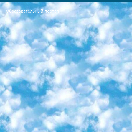
Образовательный портал
РЕСПУБЛИКА УЗБЕКИСТАН МИНИСТРЕРСТВО ДОШКОЛЬНОГО И ШКОЛЬНОГО ОБРАЗОВАНИЯ КОМАНДА в общеобразовательных учреждениях в 2023-2024 учебном году организация и проведение итоговой государственной аттестации обучающихся о Министра дошкольного и школьного образования Республики Узбекистан от 4 марта 2008 года (постановлением Минюста от 20 марта 2008 года № 1778 государственной регистрации) «Итоговое состояние учащихся общего среднего образования на основании положения об утверждении положения об аттестации общего среднего образования выпускной экзамен студентов в образовательных учреждениях в 2023-2024 учебном году В целях организации и прохождения аттестации приказываю: 1. Следующее: перечень предметов, по которым будет проводиться итоговая государственная аттестация и экзамен формы перевода согласно приложению 1; сертификаты международного образца, оценивающие уровень владения иностранными языками перечень согласно приложению 2; 2. Педагогический при специализированных образовательных учреждениях. научно-практический центр квалификации и международной оценки (Д.Давидова) 2024 г. До 25 марта: задания по предметам, по которым будет проводиться итоговая аттестация разработка и утверждение технических условий; итоговая аттестация на основании разработанного предметного задания разработка вопросов по предметам (устно и письменно), экзамен передача; общеобразовательные средние школы и специальные учебные заведения учащиеся выпускных классов школ и интернатов в агентской системе подготовка базы данных экзаменационных материалов и критериев оценки; перевод базы экзаменационных материалов на все языки обучения подать в Республиканский образовательный центр для изготовления; варианты экзаменов на основе разработанных контрольных материалов пусть будут поставлены задачи формирования. 3. Республиканский образовательный центр (Ш.Худайкулов) до 5 апреля 2024 года. до: база данных предоставленных экзаменационных материалов на все языки обучения перевод и экспертиза; для слепых, слабовидящих, глухих, слабослышащих и умственно отсталых детей учащиеся выпускных классов специализированных школ и школ-интернатов база данных экзаменационных материалов на всех преподаваемых языках подготовка критериев оценки; специализированные школы для умственно отсталых детей и технологии для учащихся выпускных классов школ-интернатов разработка соответствующих рекомендаций и критериев проведения ЕГЭ по естествознанию давать задания. 4. Педагогический при специализированных образовательных учреждениях. Научно-практический центр навыков и международной оценки (Д.Давидова), Республика образовательный центр (Худайкулов Ш.) итоговый государственный аттестационный экзамен ориентирован на творческое и логическое мышление при подготовке базы материалов учитывать введение заданий. 5. Следует отметить, что: сертификат государственного образца о знании общеобразовательного предмета и как минимум национальный уровень B1 по предметам на иностранных языках, указанным в Приложении 2. или международно признанный сертификат эквивалентного уровня студенты, изучающие определенный предмет, освобождаются от экзамена; по соответствующим предметам запланирована итоговая государственная аттестация за день до дня, путем жеребьевки Рабочей группой (в письменной форме по предметам, проводимым в форме) из числа сформированных вариантов выбрано 2 варианта; 2 выбранных варианта экзамена анонсированы на официальном сайте министерства и все выпускники по всей стране на основе этих вариантов проводит итоговую государственную аттестацию. 6. Государственное образование учащихся средних общеобразовательных учреждений. знания в соответствии с квалификационными требованиями, которые необходимо приобрести на основании стандартов итоговый (выпускной) контроль для 9 и 11 классов в целях тестирования Экзамены (далее – экзамены) состоят из предметов, перечисленных в приложении 1. будет сделано. 7. Экзамены пройдут с 26 мая по 15 июня 2024 г. (кроме науки физического воспитания). 8. Физическая для учащихся 9 классов общесредних образовательных учреждений. Экзамены по предмету «Образование, квалификация медицина» 1-6 мая 2024 года. сотрудники перевести под присмотр (с отклонениями в физическом или умственном развитии) специализированная школа для детей, школы-интернаты и со сколиозом школы-интернаты санаторного типа для больных детей исключены). 9. Он был слепым, слабовидящим и имел нарушения опорно-двигательного аппарата. экзамены в специализированных школах и интернатах для детей должны проводиться исходя из требований, предъявляемых к общеобразовательным учреждениям (физкультура кроме науки). 10. Специализированная школа для глухих и слабослышащих детей. и экзамены в интернатах и быть реализован в виде письменного теста по математике. 11. Специальность для умственно отсталых детей. Для 9 класса Родной язык и литературное письмо Государственный язык (язык обучения – узбекский). для неклассов) написано Математическое письмо Письменная/устная история Узбекистана Физическое воспитание практично Итоговый контроль Для 11 класса Написание родного языка и литературы (эссе) Математическое письмо Узбекский язык (обучение на узбекском языке) не посещающее общее среднее образование для учреждений)/Образовательное учреждение выбор письменный и устный Иностранный язык письменный/устный Письменная/устная история Узбекистана *По выбору студента:  Химия  Физика  Основы государственного права  География 10 бесплатных образовательных ресурсов - Мы составили подборку онлайн-проектов с интерактивными упражнениями, видеолекциями и статьями. Они помогут вам обрести новые и освежить старые знания бесплатно. 1. «ИНТУИТ» Старейшая образовательная площадка Рунета. Здесь вы найдёте сотни текстовых и видеокурсов на десятки различных тем — от программирования до психологии. Многие курсы подготовлены российскими университетами и крупными международными компаниями вроде Intel и Microsoft. Самостоятельное обучение бесплатное, но желающие могут оплатить услуги персональных наставников. 2. «Смартия» знакомит с актуальными профессиями и подсказывает, как им обучаться. Выбрав заинтересовавшую вас специальность — SMM-специалист, фотограф, веб-дизайнер или другую, — увидите список необходимых для неё умений. Чтобы вы могли освоить их самостоятельно, для каждого умения площадка отображает подборку ссылок на учебные материалы. Хотя «Смартия» ориентируется на русскоязычную аудиторию, часть контента всё же доступна только на английском. 3. «Лекторий Физтеха» Проект Московского физико-технического института (Физтеха). С его помощью вы можете смотреть онлайн серии лекций, записанные на видео в этом вузе. В числе доступных предметов — физика, биология, химия, информационные технологии и другие. К некоторым лекциям администрация ресурса прилагает готовые конспекты, которые можно скачивать в PDF-формате. 4. ITMOcourses Онлайн-площадка Санкт-Петербургского национального исследовательского университета информационных технологий, механики и оптики (ИТМО). Ресурс предоставляет свободный доступ к курсам, разработанным в этом вузе. Каталог материалов разбит на четыре категории: «Оптические системы и технологии», «Приборостроение и робототехника», «Информационные технологии» и «Биотехнологии». Курсы состоят из видеолекций, интерактивных демонстраций и заданий. 5. «КиберЛенинка» Электронная научная библиотека открытого доступа. Каталог площадки регулярно обрастает текстами статей из различных научных изданий. Сгруппированные по журналам и рубрикам публикации можно читать онлайн или скачивать целиком в PDF-формате. Проект нацелен на популяризацию науки за счёт открытого доступа к качественной информации. 6. «ПостНаука» На этом ресурсе публикуют подборки видеолекций, составленные экспертами из разных отраслей и объединённые общими темами. Среди них, к примеру, есть серии «Биоинформатика и геномика», «Культура средневековой Скандинавии» и Cinema Studies о теории кино. Каждая подборка лекций — логически связанная история, рассказанная экспертом от первого лица. Кроме того, на сайте появляются научно-образовательные статьи и тесты на разные темы. 7. «Newочём» Команда проекта «Newочём» отбирает самые интересные тексты из англоязычных СМИ и переводит те из них, за которые голосуют участники сообщества «ВКонтакте». По большей части это научно-популярные статьи. Редакторы придумывают лишь заголовки, в остальном содержание переводов соответствует оригиналам. Полные тексты можно читать прямо в социальной сети. 8. InternetUrok Онлайн-база материалов по основным дисциплинам школьной программы. Информация на сайте структурирована по классам, предметам и темам (урокам). Каждый урок состоит из видеолекций и конспектов. Есть также интерактивные тренажёры и тесты для закрепления пройденного материала. Даже если вы давно окончили школу, возможность повторить программу старших классов всегда может пригодиться. 9. Edutainme Ещё один ресурс об образовании. В отличие от Newtonew, как мне кажется, Edutainme больше ориентируется на представителей индустрии: педагогов, предпринимателей, разработчиков образовательных проектов. Но и любой, кто просто стремится к саморазвитию, найдёт на сайте много полезного и интересного для себя. Например, информацию о новых курсах и образовательных сервисах. 10. Newtonew Онлайн-медиа об образовании и обучении в широком смысле. Авторы Newtonew пишут об инструментах, заведениях, тактиках и стратегиях, которые помогают учить других и получать новые знания самостоятельно. На этой площадке вы найдёте новости, обзоры, аналитические мат