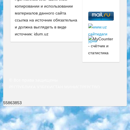
копировании и использовании
материалов данного сайта
ссылка на источник обязательна
и должна выглядеть в виде
источник: idum.uz
© Все права защищены
РЕСПУБЛИКА УЗБЕКИСТАН МИНИСТРЕРСТВО ДОШКОЛЬНОГО И ШКОЛЬНОГО ОБРАЗОВАНИЯ КОМАНДА в общеобразовательных учреждениях в 2023-2024 учебном году организация и проведение итоговой государственной аттестации обучающихся о Министра дошкольного и школьного образования Республики Узбекистан от 4 марта 2008 года (постановлением Минюста от 20 марта 2008 года № 1778 государственной регистрации) «Итоговое состояние учащихся общего среднего образования на основании положения об утверждении положения об аттестации общего среднего образования выпускной экзамен студентов в образовательных учреждениях в 2023-2024 учебном году В целях организации и прохождения аттестации приказываю: 1. Следующее: перечень предметов, по которым будет проводиться итоговая государственная аттестация и экзамен формы перевода согласно приложению 1; сертификаты международного образца, оценивающие уровень владения иностранными языками перечень согласно приложению 2; 2. Педагогический при специализированных образовательных учреждениях. научно-практический центр квалификации и международной оценки (Д.Давидова) 2024 г. До 25 марта: задания по предметам, по которым будет проводиться итоговая аттестация разработка и утверждение технических условий; итоговая аттестация на основании разработанного предметного задания разработка вопросов по предметам (устно и письменно), экзамен передача; общеобразовательные средние школы и специальные учебные заведения учащиеся выпускных классов школ и интернатов в агентской системе подготовка базы данных экзаменационных материалов и критериев оценки; перевод базы экзаменационных материалов на все языки обучения подать в Республиканский образовательный центр для изготовления; варианты экзаменов на основе разработанных контрольных материалов пусть будут поставлены задачи формирования. 3. Республиканский образовательный центр (Ш.Худайкулов) до 5 апреля 2024 года. до: база данных предоставленных экзаменационных материалов на все языки обучения перевод и экспертиза; для слепых, слабовидящих, глухих, слабослышащих и умственно отсталых детей учащиеся выпускных классов специализированных школ и школ-интернатов база данных экзаменационных материалов на всех преподаваемых языках подготовка критериев оценки; специализированные школы для умственно отсталых детей и технологии для учащихся выпускных классов школ-интернатов разработка соответствующих рекомендаций и критериев проведения ЕГЭ по естествознанию давать задания. 4. Педагогический при специализированных образовательных учреждениях. Научно-практический центр навыков и международной оценки (Д.Давидова), Республика образовательный центр (Худайкулов Ш.) итоговый государственный аттестационный экзамен ориентирован на творческое и логическое мышление при подготовке базы материалов учитывать введение заданий. 5. Следует отметить, что: сертификат государственного образца о знании общеобразовательного предмета и как минимум национальный уровень B1 по предметам на иностранных языках, указанным в Приложении 2. или международно признанный сертификат эквивалентного уровня студенты, изучающие определенный предмет, освобождаются от экзамена; по соответствующим предметам запланирована итоговая государственная аттестация за день до дня, путем жеребьевки Рабочей группой (в письменной форме по предметам, проводимым в форме) из числа сформированных вариантов выбрано 2 варианта; 2 выбранных варианта экзамена анонсированы на официальном сайте министерства и все выпускники по всей стране на основе этих вариантов проводит итоговую государственную аттестацию. 6. Государственное образование учащихся средних общеобразовательных учреждений. знания в соответствии с квалификационными требованиями, которые необходимо приобрести на основании стандартов итоговый (выпускной) контроль для 9 и 11 классов в целях тестирования Экзамены (далее – экзамены) состоят из предметов, перечисленных в приложении 1. будет сделано. 7. Экзамены пройдут с 26 мая по 15 июня 2024 г. (кроме науки физического воспитания). 8. Физическая для учащихся 9 классов общесредних образовательных учреждений. Экзамены по предмету «Образование, квалификация медицина» 1-6 мая 2024 года. сотрудники перевести под присмотр (с отклонениями в физическом или умственном развитии) специализированная школа для детей, школы-интернаты и со сколиозом школы-интернаты санаторного типа для больных детей исключены). 9. Он был слепым, слабовидящим и имел нарушения опорно-двигательного аппарата. экзамены в специализированных школах и интернатах для детей должны проводиться исходя из требований, предъявляемых к общеобразовательным учреждениям (физкультура кроме науки). 10. Специализированная школа для глухих и слабослышащих детей. и экзамены в интернатах и быть реализован в виде письменного теста по математике. 11. Специальность для умственно отсталых детей. Для 9 класса Родной язык и литературное письмо Государственный язык (язык обучения – узбекский). для неклассов) написано Математическое письмо Письменная/устная история Узбекистана Физическое воспитание практично Итоговый контроль Для 11 класса Написание родного языка и литературы (эссе) Математическое письмо Узбекский язык (обучение на узбекском языке) не посещающее общее среднее образование для учреждений)/Образовательное учреждение выбор письменный и устный Иностранный язык письменный/устный Письменная/устная история Узбекистана *По выбору студента:  Химия  Физика  Основы государственного права  География 10 бесплатных образовательных ресурсов - Мы составили подборку онлайн-проектов с интерактивными упражнениями, видеолекциями и статьями. Они помогут вам обрести новые и освежить старые знания бесплатно. 1. «ИНТУИТ» Старейшая образовательная площадка Рунета. Здесь вы найдёте сотни текстовых и видеокурсов на десятки различных тем — от программирования до психологии. Многие курсы подготовлены российскими университетами и крупными международными компаниями вроде Intel и Microsoft. Самостоятельное обучение бесплатное, но желающие могут оплатить услуги персональных наставников. 2. «Смартия» знакомит с актуальными профессиями и подсказывает, как им обучаться. Выбрав заинтересовавшую вас специальность — SMM-специалист, фотограф, веб-дизайнер или другую, — увидите список необходимых для неё умений. Чтобы вы могли освоить их самостоятельно, для каждого умения площадка отображает подборку ссылок на учебные материалы. Хотя «Смартия» ориентируется на русскоязычную аудиторию, часть контента всё же доступна только на английском. 3. «Лекторий Физтеха» Проект Московского физико-технического института (Физтеха). С его помощью вы можете смотреть онлайн серии лекций, записанные на видео в этом вузе. В числе доступных предметов — физика, биология, химия, информационные технологии и другие. К некоторым лекциям администрация ресурса прилагает готовые конспекты, которые можно скачивать в PDF-формате. 4. ITMOcourses Онлайн-площадка Санкт-Петербургского национального исследовательского университета информационных технологий, механики и оптики (ИТМО). Ресурс предоставляет свободный доступ к курсам, разработанным в этом вузе. Каталог материалов разбит на четыре категории: «Оптические системы и технологии», «Приборостроение и робототехника», «Информационные технологии» и «Биотехнологии». Курсы состоят из видеолекций, интерактивных демонстраций и заданий. 5. «КиберЛенинка» Электронная научная библиотека открытого доступа. Каталог площадки регулярно обрастает текстами статей из различных научных изданий. Сгруппированные по журналам и рубрикам публикации можно читать онлайн или скачивать целиком в PDF-формате. Проект нацелен на популяризацию науки за счёт открытого доступа к качественной информации. 6. «ПостНаука» На этом ресурсе публикуют подборки видеолекций, составленные экспертами из разных отраслей и объединённые общими темами. Среди них, к примеру, есть серии «Биоинформатика и геномика», «Культура средневековой Скандинавии» и Cinema Studies о теории кино. Каждая подборка лекций — логически связанная история, рассказанная экспертом от первого лица. Кроме того, на сайте появляются научно-образовательные статьи и тесты на разные темы. 7. «Newочём» Команда проекта «Newочём» отбирает самые интересные тексты из англоязычных СМИ и переводит те из них, за которые голосуют участники сообщества «ВКонтакте». По большей части это научно-популярные статьи. Редакторы придумывают лишь заголовки, в остальном содержание переводов соответствует оригиналам. Полные тексты можно читать прямо в социальной сети. 8. InternetUrok Онлайн-база материалов по основным дисциплинам школьной программы. Информация на сайте структурирована по классам, предметам и темам (урокам). Каждый урок состоит из видеолекций и конспектов. Есть также интерактивные тренажёры и тесты для закрепления пройденного материала. Даже если вы давно окончили школу, возможность повторить программу старших классов всегда может пригодиться. 9. Edutainme Ещё один ресурс об образовании. В отличие от Newtonew, как мне кажется, Edutainme больше ориентируется на представителей индустрии: педагогов, предпринимателей, разработчиков образовательных проектов. Но и любой, кто просто стремится к саморазвитию, найдёт на сайте много полезного и интересного для себя. Например, информацию о новых курсах и образовательных сервисах. 10. Newtonew Онлайн-медиа об образовании и обучении в широком смысле. Авторы Newtonew пишут об инструментах, заведениях, тактиках и стратегиях, которые помогают учить других и получать новые знания самостоятельно. На этой площадке вы найдёте новости, обзоры, аналитические мате
55863853