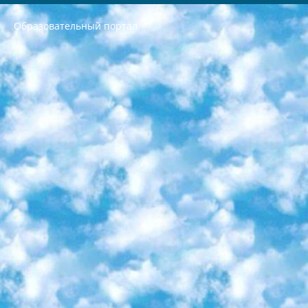
Образовательный портал
РЕСПУБЛИКА УЗБЕКИСТАН МИНИСТРЕРСТВО ДОШКОЛЬНОГО И ШКОЛЬНОГО ОБРАЗОВАНИЯ КОМАНДА в общеобразовательных учреждениях в 2023-2024 учебном году организация и проведение итоговой государственной аттестации обучающихся о Министра дошкольного и школьного образования Республики Узбекистан от 4 марта 2008 года (постановлением Минюста от 20 марта 2008 года № 1778 государственной регистрации) «Итоговое состояние учащихся общего среднего образования на основании положения об утверждении положения об аттестации общего среднего образования выпускной экзамен студентов в образовательных учреждениях в 2023-2024 учебном году В целях организации и прохождения аттестации приказываю: 1. Следующее: перечень предметов, по которым будет проводиться итоговая государственная аттестация и экзамен формы перевода согласно приложению 1; сертификаты международного образца, оценивающие уровень владения иностранными языками перечень согласно приложению 2; 2. Педагогический при специализированных образовательных учреждениях. научно-практический центр квалификации и международной оценки (Д.Давидова) 2024 г. До 25 марта: задания по предметам, по которым будет проводиться итоговая аттестация разработка и утверждение технических условий; итоговая аттестация на основании разработанного предметного задания разработка вопросов по предметам (устно и письменно), экзамен передача; общеобразовательные средние школы и специальные учебные заведения учащиеся выпускных классов школ и интернатов в агентской системе подготовка базы данных экзаменационных материалов и критериев оценки; перевод базы экзаменационных материалов на все языки обучения подать в Республиканский образовательный центр для изготовления; варианты экзаменов на основе разработанных контрольных материалов пусть будут поставлены задачи формирования. 3. Республиканский образовательный центр (Ш.Худайкулов) до 5 апреля 2024 года. до: база данных предоставленных экзаменационных материалов на все языки обучения перевод и экспертиза; для слепых, слабовидящих, глухих, слабослышащих и умственно отсталых детей учащиеся выпускных классов специализированных школ и школ-интернатов база данных экзаменационных материалов на всех преподаваемых языках подготовка критериев оценки; специализированные школы для умственно отсталых детей и технологии для учащихся выпускных классов школ-интернатов разработка соответствующих рекомендаций и критериев проведения ЕГЭ по естествознанию давать задания. 4. Педагогический при специализированных образовательных учреждениях. Научно-практический центр навыков и международной оценки (Д.Давидова), Республика образовательный центр (Худайкулов Ш.) итоговый государственный аттестационный экзамен ориентирован на творческое и логическое мышление при подготовке базы материалов учитывать введение заданий. 5. Следует отметить, что: сертификат государственного образца о знании общеобразовательного предмета и как минимум национальный уровень B1 по предметам на иностранных языках, указанным в Приложении 2. или международно признанный сертификат эквивалентного уровня студенты, изучающие определенный предмет, освобождаются от экзамена; по соответствующим предметам запланирована итоговая государственная аттестация за день до дня, путем жеребьевки Рабочей группой (в письменной форме по предметам, проводимым в форме) из числа сформированных вариантов выбрано 2 варианта; 2 выбранных варианта экзамена анонсированы на официальном сайте министерства и все выпускники по всей стране на основе этих вариантов проводит итоговую государственную аттестацию. 6. Государственное образование учащихся средних общеобразовательных учреждений. знания в соответствии с квалификационными требованиями, которые необходимо приобрести на основании стандартов итоговый (выпускной) контроль для 9 и 11 классов в целях тестирования Экзамены (далее – экзамены) состоят из предметов, перечисленных в приложении 1. будет сделано. 7. Экзамены пройдут с 26 мая по 15 июня 2024 г. (кроме науки физического воспитания). 8. Физическая для учащихся 9 классов общесредних образовательных учреждений. Экзамены по предмету «Образование, квалификация медицина» 1-6 мая 2024 года. сотрудники перевести под присмотр (с отклонениями в физическом или умственном развитии) специализированная школа для детей, школы-интернаты и со сколиозом школы-интернаты санаторного типа для больных детей исключены). 9. Он был слепым, слабовидящим и имел нарушения опорно-двигательного аппарата. экзамены в специализированных школах и интернатах для детей должны проводиться исходя из требований, предъявляемых к общеобразовательным учреждениям (физкультура кроме науки). 10. Специализированная школа для глухих и слабослышащих детей. и экзамены в интернатах и быть реализован в виде письменного теста по математике. 11. Специальность для умственно отсталых детей. Для 9 класса Родной язык и литературное письмо Государственный язык (язык обучения – узбекский). для неклассов) написано Математическое письмо Письменная/устная история Узбекистана Физическое воспитание практично Итоговый контроль Для 11 класса Написание родного языка и литературы (эссе) Математическое письмо Узбекский язык (обучение на узбекском языке) не посещающее общее среднее образование для учреждений)/Образовательное учреждение выбор письменный и устный Иностранный язык письменный/устный Письменная/устная история Узбекистана *По выбору студента:  Химия  Физика  Основы государственного права  География 10 бесплатных образовательных ресурсов - Мы составили подборку онлайн-проектов с интерактивными упражнениями, видеолекциями и статьями. Они помогут вам обрести новые и освежить старые знания бесплатно. 1. «ИНТУИТ» Старейшая образовательная площадка Рунета. Здесь вы найдёте сотни текстовых и видеокурсов на десятки различных тем — от программирования до психологии. Многие курсы подготовлены российскими университетами и крупными международными компаниями вроде Intel и Microsoft. Самостоятельное обучение бесплатное, но желающие могут оплатить услуги персональных наставников. 2. «Смартия» знакомит с актуальными профессиями и подсказывает, как им обучаться. Выбрав заинтересовавшую вас специальность — SMM-специалист, фотограф, веб-дизайнер или другую, — увидите список необходимых для неё умений. Чтобы вы могли освоить их самостоятельно, для каждого умения площадка отображает подборку ссылок на учебные материалы. Хотя «Смартия» ориентируется на русскоязычную аудиторию, часть контента всё же доступна только на английском. 3. «Лекторий Физтеха» Проект Московского физико-технического института (Физтеха). С его помощью вы можете смотреть онлайн серии лекций, записанные на видео в этом вузе. В числе доступных предметов — физика, биология, химия, информационные технологии и другие. К некоторым лекциям администрация ресурса прилагает готовые конспекты, которые можно скачивать в PDF-формате. 4. ITMOcourses Онлайн-площадка Санкт-Петербургского национального исследовательского университета информационных технологий, механики и оптики (ИТМО). Ресурс предоставляет свободный доступ к курсам, разработанным в этом вузе. Каталог материалов разбит на четыре категории: «Оптические системы и технологии», «Приборостроение и робототехника», «Информационные технологии» и «Биотехнологии». Курсы состоят из видеолекций, интерактивных демонстраций и заданий. 5. «КиберЛенинка» Электронная научная библиотека открытого доступа. Каталог площадки регулярно обрастает текстами статей из различных научных изданий. Сгруппированные по журналам и рубрикам публикации можно читать онлайн или скачивать целиком в PDF-формате. Проект нацелен на популяризацию науки за счёт открытого доступа к качественной информации. 6. «ПостНаука» На этом ресурсе публикуют подборки видеолекций, составленные экспертами из разных отраслей и объединённые общими темами. Среди них, к примеру, есть серии «Биоинформатика и геномика», «Культура средневековой Скандинавии» и Cinema Studies о теории кино. Каждая подборка лекций — логически связанная история, рассказанная экспертом от первого лица. Кроме того, на сайте появляются научно-образовательные статьи и тесты на разные темы. 7. «Newочём» Команда проекта «Newочём» отбирает самые интересные тексты из англоязычных СМИ и переводит те из них, за которые голосуют участники сообщества «ВКонтакте». По большей части это научно-популярные статьи. Редакторы придумывают лишь заголовки, в остальном содержание переводов соответствует оригиналам. Полные тексты можно читать прямо в социальной сети. 8. InternetUrok Онлайн-база материалов по основным дисциплинам школьной программы. Информация на сайте структурирована по классам, предметам и темам (урокам). Каждый урок состоит из видеолекций и конспектов. Есть также интерактивные тренажёры и тесты для закрепления пройденного материала. Даже если вы давно окончили школу, возможность повторить программу старших классов всегда может пригодиться. 9. Edutainme Ещё один ресурс об образовании. В отличие от Newtonew, как мне кажется, Edutainme больше ориентируется на представителей индустрии: педагогов, предпринимателей, разработчиков образовательных проектов. Но и любой, кто просто стремится к саморазвитию, найдёт на сайте много полезного и интересного для себя. Например, информацию о новых курсах и образовательных сервисах. 10. Newtonew Онлайн-медиа об образовании и обучении в широком смысле. Авторы Newtonew пишут об инструментах, заведениях, тактиках и стратегиях, которые помогают учить других и получать новые знания самостоятельно. На этой площадке вы найдёте новости, обзоры, аналитические мат