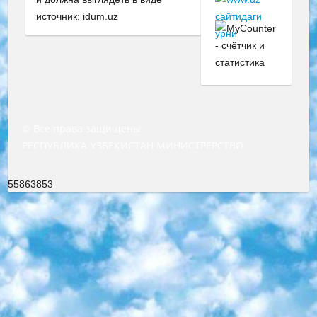
источник: idum.uz
© Все права защищены
РЕСПУБЛИКА УЗБЕКИСТАН МИНИСТРЕРСТВО ДОШКОЛЬНОГО И ШКОЛЬНОГО ОБРАЗОВАНИЯ КОМАНДА в общеобразовательных учреждениях в 2023-2024 учебном году организация и проведение итоговой государственной аттестации обучающихся о Министра дошкольного и школьного образования Республики Узбекистан от 4 марта 2008 года (постановлением Минюста от 20 марта 2008 года № 1778 государственной регистрации) «Итоговое состояние учащихся общего среднего образования на основании положения об утверждении положения об аттестации общего среднего образования выпускной экзамен студентов в образовательных учреждениях в 2023-2024 учебном году В целях организации и прохождения аттестации приказываю: 1. Следующее: перечень предметов, по которым будет проводиться итоговая государственная аттестация и экзамен формы перевода согласно приложению 1; сертификаты международного образца, оценивающие уровень владения иностранными языками перечень согласно приложению 2; 2. Педагогический при специализированных образовательных учреждениях. научно-практический центр квалификации и международной оценки (Д.Давидова) 2024 г. До 25 марта: задания по предметам, по которым будет проводиться итоговая аттестация разработка и утверждение технических условий; итоговая аттестация на основании разработанного предметного задания разработка вопросов по предметам (устно и письменно), экзамен передача; общеобразовательные средние школы и специальные учебные заведения учащиеся выпускных классов школ и интернатов в агентской системе подготовка базы данных экзаменационных материалов и критериев оценки; перевод базы экзаменационных материалов на все языки обучения подать в Республиканский образовательный центр для изготовления; варианты экзаменов на основе разработанных контрольных материалов пусть будут поставлены задачи формирования. 3. Республиканский образовательный центр (Ш.Худайкулов) до 5 апреля 2024 года. до: база данных предоставленных экзаменационных материалов на все языки обучения перевод и экспертиза; для слепых, слабовидящих, глухих, слабослышащих и умственно отсталых детей учащиеся выпускных классов специализированных школ и школ-интернатов база данных экзаменационных материалов на всех преподаваемых языках подготовка критериев оценки; специализированные школы для умственно отсталых детей и технологии для учащихся выпускных классов школ-интернатов разработка соответствующих рекомендаций и критериев проведения ЕГЭ по естествознанию давать задания. 4. Педагогический при специализированных образовательных учреждениях. Научно-практический центр навыков и международной оценки (Д.Давидова), Республика образовательный центр (Худайкулов Ш.) итоговый государственный аттестационный экзамен ориентирован на творческое и логическое мышление при подготовке базы материалов учитывать введение заданий. 5. Следует отметить, что: сертификат государственного образца о знании общеобразовательного предмета и как минимум национальный уровень B1 по предметам на иностранных языках, указанным в Приложении 2. или международно признанный сертификат эквивалентного уровня студенты, изучающие определенный предмет, освобождаются от экзамена; по соответствующим предметам запланирована итоговая государственная аттестация за день до дня, путем жеребьевки Рабочей группой (в письменной форме по предметам, проводимым в форме) из числа сформированных вариантов выбрано 2 варианта; 2 выбранных варианта экзамена анонсированы на официальном сайте министерства и все выпускники по всей стране на основе этих вариантов проводит итоговую государственную аттестацию. 6. Государственное образование учащихся средних общеобразовательных учреждений. знания в соответствии с квалификационными требованиями, которые необходимо приобрести на основании стандартов итоговый (выпускной) контроль для 9 и 11 классов в целях тестирования Экзамены (далее – экзамены) состоят из предметов, перечисленных в приложении 1. будет сделано. 7. Экзамены пройдут с 26 мая по 15 июня 2024 г. (кроме науки физического воспитания). 8. Физическая для учащихся 9 классов общесредних образовательных учреждений. Экзамены по предмету «Образование, квалификация медицина» 1-6 мая 2024 года. сотрудники перевести под присмотр (с отклонениями в физическом или умственном развитии) специализированная школа для детей, школы-интернаты и со сколиозом школы-интернаты санаторного типа для больных детей исключены). 9. Он был слепым, слабовидящим и имел нарушения опорно-двигательного аппарата. экзамены в специализированных школах и интернатах для детей должны проводиться исходя из требований, предъявляемых к общеобразовательным учреждениям (физкультура кроме науки). 10. Специализированная школа для глухих и слабослышащих детей. и экзамены в интернатах и быть реализован в виде письменного теста по математике. 11. Специальность для умственно отсталых детей. Для 9 класса Родной язык и литературное письмо Государственный язык (язык обучения – узбекский). для неклассов) написано Математическое письмо Письменная/устная история Узбекистана Физическое воспитание практично Итоговый контроль Для 11 класса Написание родного языка и литературы (эссе) Математическое письмо Узбекский язык (обучение на узбекском языке) не посещающее общее среднее образование для учреждений)/Образовательное учреждение выбор письменный и устный Иностранный язык письменный/устный Письменная/устная история Узбекистана *По выбору студента:  Химия  Физика  Основы государственного права  География 10 бесплатных образовательных ресурсов - Мы составили подборку онлайн-проектов с интерактивными упражнениями, видеолекциями и статьями. Они помогут вам обрести новые и освежить старые знания бесплатно. 1. «ИНТУИТ» Старейшая образовательная площадка Рунета. Здесь вы найдёте сотни текстовых и видеокурсов на десятки различных тем — от программирования до психологии. Многие курсы подготовлены российскими университетами и крупными международными компаниями вроде Intel и Microsoft. Самостоятельное обучение бесплатное, но желающие могут оплатить услуги персональных наставников. 2. «Смартия» знакомит с актуальными профессиями и подсказывает, как им обучаться. Выбрав заинтересовавшую вас специальность — SMM-специалист, фотограф, веб-дизайнер или другую, — увидите список необходимых для неё умений. Чтобы вы могли освоить их самостоятельно, для каждого умения площадка отображает подборку ссылок на учебные материалы. Хотя «Смартия» ориентируется на русскоязычную аудиторию, часть контента всё же доступна только на английском. 3. «Лекторий Физтеха» Проект Московского физико-технического института (Физтеха). С его помощью вы можете смотреть онлайн серии лекций, записанные на видео в этом вузе. В числе доступных предметов — физика, биология, химия, информационные технологии и другие. К некоторым лекциям администрация ресурса прилагает готовые конспекты, которые можно скачивать в PDF-формате. 4. ITMOcourses Онлайн-площадка Санкт-Петербургского национального исследовательского университета информационных технологий, механики и оптики (ИТМО). Ресурс предоставляет свободный доступ к курсам, разработанным в этом вузе. Каталог материалов разбит на четыре категории: «Оптические системы и технологии», «Приборостроение и робототехника», «Информационные технологии» и «Биотехнологии». Курсы состоят из видеолекций, интерактивных демонстраций и заданий. 5. «КиберЛенинка» Электронная научная библиотека открытого доступа. Каталог площадки регулярно обрастает текстами статей из различных научных изданий. Сгруппированные по журналам и рубрикам публикации можно читать онлайн или скачивать целиком в PDF-формате. Проект нацелен на популяризацию науки за счёт открытого доступа к качественной информации. 6. «ПостНаука» На этом ресурсе публикуют подборки видеолекций, составленные экспертами из разных отраслей и объединённые общими темами. Среди них, к примеру, есть серии «Биоинформатика и геномика», «Культура средневековой Скандинавии» и Cinema Studies о теории кино. Каждая подборка лекций — логически связанная история, рассказанная экспертом от первого лица. Кроме того, на сайте появляются научно-образовательные статьи и тесты на разные темы. 7. «Newочём» Команда проекта «Newочём» отбирает самые интересные тексты из англоязычных СМИ и переводит те из них, за которые голосуют участники сообщества «ВКонтакте». По большей части это научно-популярные статьи. Редакторы придумывают лишь заголовки, в остальном содержание переводов соответствует оригиналам. Полные тексты можно читать прямо в социальной сети. 8. InternetUrok Онлайн-база материалов по основным дисциплинам школьной программы. Информация на сайте структурирована по классам, предметам и темам (урокам). Каждый урок состоит из видеолекций и конспектов. Есть также интерактивные тренажёры и тесты для закрепления пройденного материала. Даже если вы давно окончили школу, возможность повторить программу старших классов всегда может пригодиться. 9. Edutainme Ещё один ресурс об образовании. В отличие от Newtonew, как мне кажется, Edutainme больше ориентируется на представителей индустрии: педагогов, предпринимателей, разработчиков образовательных проектов. Но и любой, кто просто стремится к саморазвитию, найдёт на сайте много полезного и интересного для себя. Например, информацию о новых курсах и образовательных сервисах. 10. Newtonew Онлайн-медиа об образовании и обучении в широком смысле. Авторы Newtonew пишут об инструментах, заведениях, тактиках и стратегиях, которые помогают учить других и получать новые знания самостоятельно. На этой площадке вы найдёте новости, обзоры, аналитические мате
55863853