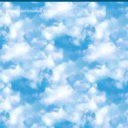
Образовательный портал
РЕСПУБЛИКА УЗБЕКИСТАН МИНИСТРЕРСТВО ДОШКОЛЬНОГО И ШКОЛЬНОГО ОБРАЗОВАНИЯ КОМАНДА в общеобразовательных учреждениях в 2023-2024 учебном году организация и проведение итоговой государственной аттестации обучающихся о Министра дошкольного и школьного образования Республики Узбекистан от 4 марта 2008 года (постановлением Минюста от 20 марта 2008 года № 1778 государственной регистрации) «Итоговое состояние учащихся общего среднего образования на основании положения об утверждении положения об аттестации общего среднего образования выпускной экзамен студентов в образовательных учреждениях в 2023-2024 учебном году В целях организации и прохождения аттестации приказываю: 1. Следующее: перечень предметов, по которым будет проводиться итоговая государственная аттестация и экзамен формы перевода согласно приложению 1; сертификаты международного образца, оценивающие уровень владения иностранными языками перечень согласно приложению 2; 2. Педагогический при специализированных образовательных учреждениях. научно-практический центр квалификации и международной оценки (Д.Давидова) 2024 г. До 25 марта: задания по предметам, по которым будет проводиться итоговая аттестация разработка и утверждение технических условий; итоговая аттестация на основании разработанного предметного задания разработка вопросов по предметам (устно и письменно), экзамен передача; общеобразовательные средние школы и специальные учебные заведения учащиеся выпускных классов школ и интернатов в агентской системе подготовка базы данных экзаменационных материалов и критериев оценки; перевод базы экзаменационных материалов на все языки обучения подать в Республиканский образовательный центр для изготовления; варианты экзаменов на основе разработанных контрольных материалов пусть будут поставлены задачи формирования. 3. Республиканский образовательный центр (Ш.Худайкулов) до 5 апреля 2024 года. до: база данных предоставленных экзаменационных материалов на все языки обучения перевод и экспертиза; для слепых, слабовидящих, глухих, слабослышащих и умственно отсталых детей учащиеся выпускных классов специализированных школ и школ-интернатов база данных экзаменационных материалов на всех преподаваемых языках подготовка критериев оценки; специализированные школы для умственно отсталых детей и технологии для учащихся выпускных классов школ-интернатов разработка соответствующих рекомендаций и критериев проведения ЕГЭ по естествознанию давать задания. 4. Педагогический при специализированных образовательных учреждениях. Научно-практический центр навыков и международной оценки (Д.Давидова), Республика образовательный центр (Худайкулов Ш.) итоговый государственный аттестационный экзамен ориентирован на творческое и логическое мышление при подготовке базы материалов учитывать введение заданий. 5. Следует отметить, что: сертификат государственного образца о знании общеобразовательного предмета и как минимум национальный уровень B1 по предметам на иностранных языках, указанным в Приложении 2. или международно признанный сертификат эквивалентного уровня студенты, изучающие определенный предмет, освобождаются от экзамена; по соответствующим предметам запланирована итоговая государственная аттестация за день до дня, путем жеребьевки Рабочей группой (в письменной форме по предметам, проводимым в форме) из числа сформированных вариантов выбрано 2 варианта; 2 выбранных варианта экзамена анонсированы на официальном сайте министерства и все выпускники по всей стране на основе этих вариантов проводит итоговую государственную аттестацию. 6. Государственное образование учащихся средних общеобразовательных учреждений. знания в соответствии с квалификационными требованиями, которые необходимо приобрести на основании стандартов итоговый (выпускной) контроль для 9 и 11 классов в целях тестирования Экзамены (далее – экзамены) состоят из предметов, перечисленных в приложении 1. будет сделано. 7. Экзамены пройдут с 26 мая по 15 июня 2024 г. (кроме науки физического воспитания). 8. Физическая для учащихся 9 классов общесредних образовательных учреждений. Экзамены по предмету «Образование, квалификация медицина» 1-6 мая 2024 года. сотрудники перевести под присмотр (с отклонениями в физическом или умственном развитии) специализированная школа для детей, школы-интернаты и со сколиозом школы-интернаты санаторного типа для больных детей исключены). 9. Он был слепым, слабовидящим и имел нарушения опорно-двигательного аппарата. экзамены в специализированных школах и интернатах для детей должны проводиться исходя из требований, предъявляемых к общеобразовательным учреждениям (физкультура кроме науки). 10. Специализированная школа для глухих и слабослышащих детей. и экзамены в интернатах и быть реализован в виде письменного теста по математике. 11. Специальность для умственно отсталых детей. Для 9 класса Родной язык и литературное письмо Государственный язык (язык обучения – узбекский). для неклассов) написано Математическое письмо Письменная/устная история Узбекистана Физическое воспитание практично Итоговый контроль Для 11 класса Написание родного языка и литературы (эссе) Математическое письмо Узбекский язык (обучение на узбекском языке) не посещающее общее среднее образование для учреждений)/Образовательное учреждение выбор письменный и устный Иностранный язык письменный/устный Письменная/устная история Узбекистана *По выбору студента:  Химия  Физика  Основы государственного права  География 10 бесплатных образовательных ресурсов - Мы составили подборку онлайн-проектов с интерактивными упражнениями, видеолекциями и статьями. Они помогут вам обрести новые и освежить старые знания бесплатно. 1. «ИНТУИТ» Старейшая образовательная площадка Рунета. Здесь вы найдёте сотни текстовых и видеокурсов на десятки различных тем — от программирования до психологии. Многие курсы подготовлены российскими университетами и крупными международными компаниями вроде Intel и Microsoft. Самостоятельное обучение бесплатное, но желающие могут оплатить услуги персональных наставников. 2. «Смартия» знакомит с актуальными профессиями и подсказывает, как им обучаться. Выбрав заинтересовавшую вас специальность — SMM-специалист, фотограф, веб-дизайнер или другую, — увидите список необходимых для неё умений. Чтобы вы могли освоить их самостоятельно, для каждого умения площадка отображает подборку ссылок на учебные материалы. Хотя «Смартия» ориентируется на русскоязычную аудиторию, часть контента всё же доступна только на английском. 3. «Лекторий Физтеха» Проект Московского физико-технического института (Физтеха). С его помощью вы можете смотреть онлайн серии лекций, записанные на видео в этом вузе. В числе доступных предметов — физика, биология, химия, информационные технологии и другие. К некоторым лекциям администрация ресурса прилагает готовые конспекты, которые можно скачивать в PDF-формате. 4. ITMOcourses Онлайн-площадка Санкт-Петербургского национального исследовательского университета информационных технологий, механики и оптики (ИТМО). Ресурс предоставляет свободный доступ к курсам, разработанным в этом вузе. Каталог материалов разбит на четыре категории: «Оптические системы и технологии», «Приборостроение и робототехника», «Информационные технологии» и «Биотехнологии». Курсы состоят из видеолекций, интерактивных демонстраций и заданий. 5. «КиберЛенинка» Электронная научная библиотека открытого доступа. Каталог площадки регулярно обрастает текстами статей из различных научных изданий. Сгруппированные по журналам и рубрикам публикации можно читать онлайн или скачивать целиком в PDF-формате. Проект нацелен на популяризацию науки за счёт открытого доступа к качественной информации. 6. «ПостНаука» На этом ресурсе публикуют подборки видеолекций, составленные экспертами из разных отраслей и объединённые общими темами. Среди них, к примеру, есть серии «Биоинформатика и геномика», «Культура средневековой Скандинавии» и Cinema Studies о теории кино. Каждая подборка лекций — логически связанная история, рассказанная экспертом от первого лица. Кроме того, на сайте появляются научно-образовательные статьи и тесты на разные темы. 7. «Newочём» Команда проекта «Newочём» отбирает самые интересные тексты из англоязычных СМИ и переводит те из них, за которые голосуют участники сообщества «ВКонтакте». По большей части это научно-популярные статьи. Редакторы придумывают лишь заголовки, в остальном содержание переводов соответствует оригиналам. Полные тексты можно читать прямо в социальной сети. 8. InternetUrok Онлайн-база материалов по основным дисциплинам школьной программы. Информация на сайте структурирована по классам, предметам и темам (урокам). Каждый урок состоит из видеолекций и конспектов. Есть также интерактивные тренажёры и тесты для закрепления пройденного материала. Даже если вы давно окончили школу, возможность повторить программу старших классов всегда может пригодиться. 9. Edutainme Ещё один ресурс об образовании. В отличие от Newtonew, как мне кажется, Edutainme больше ориентируется на представителей индустрии: педагогов, предпринимателей, разработчиков образовательных проектов. Но и любой, кто просто стремится к саморазвитию, найдёт на сайте много полезного и интересного для себя. Например, информацию о новых курсах и образовательных сервисах. 10. Newtonew Онлайн-медиа об образовании и обучении в широком смысле. Авторы Newtonew пишут об инструментах, заведениях, тактиках и стратегиях, которые помогают учить других и получать новые знания самостоятельно. На этой площадке вы найдёте новости, обзоры, аналитические мат