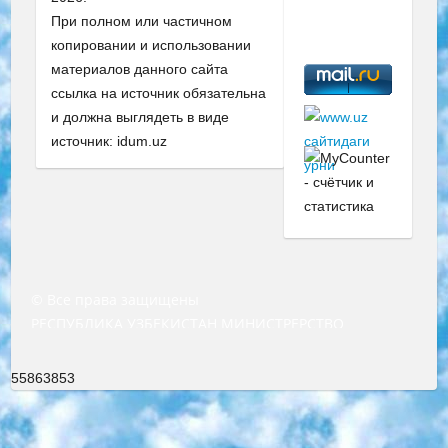
При полном или частичном
копировании и использовании
материалов данного сайта
ссылка на источник обязательна
и должна выглядеть в виде
источник: idum.uz
© Все права защищены
РЕСПУБЛИКА УЗБЕКИСТАН МИНИСТРЕРСТВО ДОШКОЛЬНОГО И ШКОЛЬНОГО ОБРАЗОВАНИЯ КОМАНДА в общеобразовательных учреждениях в 2023-2024 учебном году организация и проведение итоговой государственной аттестации обучающихся о Министра дошкольного и школьного образования Республики Узбекистан от 4 марта 2008 года (постановлением Минюста от 20 марта 2008 года № 1778 государственной регистрации) «Итоговое состояние учащихся общего среднего образования на основании положения об утверждении положения об аттестации общего среднего образования выпускной экзамен студентов в образовательных учреждениях в 2023-2024 учебном году В целях организации и прохождения аттестации приказываю: 1. Следующее: перечень предметов, по которым будет проводиться итоговая государственная аттестация и экзамен формы перевода согласно приложению 1; сертификаты международного образца, оценивающие уровень владения иностранными языками перечень согласно приложению 2; 2. Педагогический при специализированных образовательных учреждениях. научно-практический центр квалификации и международной оценки (Д.Давидова) 2024 г. До 25 марта: задания по предметам, по которым будет проводиться итоговая аттестация разработка и утверждение технических условий; итоговая аттестация на основании разработанного предметного задания разработка вопросов по предметам (устно и письменно), экзамен передача; общеобразовательные средние школы и специальные учебные заведения учащиеся выпускных классов школ и интернатов в агентской системе подготовка базы данных экзаменационных материалов и критериев оценки; перевод базы экзаменационных материалов на все языки обучения подать в Республиканский образовательный центр для изготовления; варианты экзаменов на основе разработанных контрольных материалов пусть будут поставлены задачи формирования. 3. Республиканский образовательный центр (Ш.Худайкулов) до 5 апреля 2024 года. до: база данных предоставленных экзаменационных материалов на все языки обучения перевод и экспертиза; для слепых, слабовидящих, глухих, слабослышащих и умственно отсталых детей учащиеся выпускных классов специализированных школ и школ-интернатов база данных экзаменационных материалов на всех преподаваемых языках подготовка критериев оценки; специализированные школы для умственно отсталых детей и технологии для учащихся выпускных классов школ-интернатов разработка соответствующих рекомендаций и критериев проведения ЕГЭ по естествознанию давать задания. 4. Педагогический при специализированных образовательных учреждениях. Научно-практический центр навыков и международной оценки (Д.Давидова), Республика образовательный центр (Худайкулов Ш.) итоговый государственный аттестационный экзамен ориентирован на творческое и логическое мышление при подготовке базы материалов учитывать введение заданий. 5. Следует отметить, что: сертификат государственного образца о знании общеобразовательного предмета и как минимум национальный уровень B1 по предметам на иностранных языках, указанным в Приложении 2. или международно признанный сертификат эквивалентного уровня студенты, изучающие определенный предмет, освобождаются от экзамена; по соответствующим предметам запланирована итоговая государственная аттестация за день до дня, путем жеребьевки Рабочей группой (в письменной форме по предметам, проводимым в форме) из числа сформированных вариантов выбрано 2 варианта; 2 выбранных варианта экзамена анонсированы на официальном сайте министерства и все выпускники по всей стране на основе этих вариантов проводит итоговую государственную аттестацию. 6. Государственное образование учащихся средних общеобразовательных учреждений. знания в соответствии с квалификационными требованиями, которые необходимо приобрести на основании стандартов итоговый (выпускной) контроль для 9 и 11 классов в целях тестирования Экзамены (далее – экзамены) состоят из предметов, перечисленных в приложении 1. будет сделано. 7. Экзамены пройдут с 26 мая по 15 июня 2024 г. (кроме науки физического воспитания). 8. Физическая для учащихся 9 классов общесредних образовательных учреждений. Экзамены по предмету «Образование, квалификация медицина» 1-6 мая 2024 года. сотрудники перевести под присмотр (с отклонениями в физическом или умственном развитии) специализированная школа для детей, школы-интернаты и со сколиозом школы-интернаты санаторного типа для больных детей исключены). 9. Он был слепым, слабовидящим и имел нарушения опорно-двигательного аппарата. экзамены в специализированных школах и интернатах для детей должны проводиться исходя из требований, предъявляемых к общеобразовательным учреждениям (физкультура кроме науки). 10. Специализированная школа для глухих и слабослышащих детей. и экзамены в интернатах и быть реализован в виде письменного теста по математике. 11. Специальность для умственно отсталых детей. Для 9 класса Родной язык и литературное письмо Государственный язык (язык обучения – узбекский). для неклассов) написано Математическое письмо Письменная/устная история Узбекистана Физическое воспитание практично Итоговый контроль Для 11 класса Написание родного языка и литературы (эссе) Математическое письмо Узбекский язык (обучение на узбекском языке) не посещающее общее среднее образование для учреждений)/Образовательное учреждение выбор письменный и устный Иностранный язык письменный/устный Письменная/устная история Узбекистана *По выбору студента:  Химия  Физика  Основы государственного права  География 10 бесплатных образовательных ресурсов - Мы составили подборку онлайн-проектов с интерактивными упражнениями, видеолекциями и статьями. Они помогут вам обрести новые и освежить старые знания бесплатно. 1. «ИНТУИТ» Старейшая образовательная площадка Рунета. Здесь вы найдёте сотни текстовых и видеокурсов на десятки различных тем — от программирования до психологии. Многие курсы подготовлены российскими университетами и крупными международными компаниями вроде Intel и Microsoft. Самостоятельное обучение бесплатное, но желающие могут оплатить услуги персональных наставников. 2. «Смартия» знакомит с актуальными профессиями и подсказывает, как им обучаться. Выбрав заинтересовавшую вас специальность — SMM-специалист, фотограф, веб-дизайнер или другую, — увидите список необходимых для неё умений. Чтобы вы могли освоить их самостоятельно, для каждого умения площадка отображает подборку ссылок на учебные материалы. Хотя «Смартия» ориентируется на русскоязычную аудиторию, часть контента всё же доступна только на английском. 3. «Лекторий Физтеха» Проект Московского физико-технического института (Физтеха). С его помощью вы можете смотреть онлайн серии лекций, записанные на видео в этом вузе. В числе доступных предметов — физика, биология, химия, информационные технологии и другие. К некоторым лекциям администрация ресурса прилагает готовые конспекты, которые можно скачивать в PDF-формате. 4. ITMOcourses Онлайн-площадка Санкт-Петербургского национального исследовательского университета информационных технологий, механики и оптики (ИТМО). Ресурс предоставляет свободный доступ к курсам, разработанным в этом вузе. Каталог материалов разбит на четыре категории: «Оптические системы и технологии», «Приборостроение и робототехника», «Информационные технологии» и «Биотехнологии». Курсы состоят из видеолекций, интерактивных демонстраций и заданий. 5. «КиберЛенинка» Электронная научная библиотека открытого доступа. Каталог площадки регулярно обрастает текстами статей из различных научных изданий. Сгруппированные по журналам и рубрикам публикации можно читать онлайн или скачивать целиком в PDF-формате. Проект нацелен на популяризацию науки за счёт открытого доступа к качественной информации. 6. «ПостНаука» На этом ресурсе публикуют подборки видеолекций, составленные экспертами из разных отраслей и объединённые общими темами. Среди них, к примеру, есть серии «Биоинформатика и геномика», «Культура средневековой Скандинавии» и Cinema Studies о теории кино. Каждая подборка лекций — логически связанная история, рассказанная экспертом от первого лица. Кроме того, на сайте появляются научно-образовательные статьи и тесты на разные темы. 7. «Newочём» Команда проекта «Newочём» отбирает самые интересные тексты из англоязычных СМИ и переводит те из них, за которые голосуют участники сообщества «ВКонтакте». По большей части это научно-популярные статьи. Редакторы придумывают лишь заголовки, в остальном содержание переводов соответствует оригиналам. Полные тексты можно читать прямо в социальной сети. 8. InternetUrok Онлайн-база материалов по основным дисциплинам школьной программы. Информация на сайте структурирована по классам, предметам и темам (урокам). Каждый урок состоит из видеолекций и конспектов. Есть также интерактивные тренажёры и тесты для закрепления пройденного материала. Даже если вы давно окончили школу, возможность повторить программу старших классов всегда может пригодиться. 9. Edutainme Ещё один ресурс об образовании. В отличие от Newtonew, как мне кажется, Edutainme больше ориентируется на представителей индустрии: педагогов, предпринимателей, разработчиков образовательных проектов. Но и любой, кто просто стремится к саморазвитию, найдёт на сайте много полезного и интересного для себя. Например, информацию о новых курсах и образовательных сервисах. 10. Newtonew Онлайн-медиа об образовании и обучении в широком смысле. Авторы Newtonew пишут об инструментах, заведениях, тактиках и стратегиях, которые помогают учить других и получать новые знания самостоятельно. На этой площадке вы найдёте новости, обзоры, аналитические мате
55863853