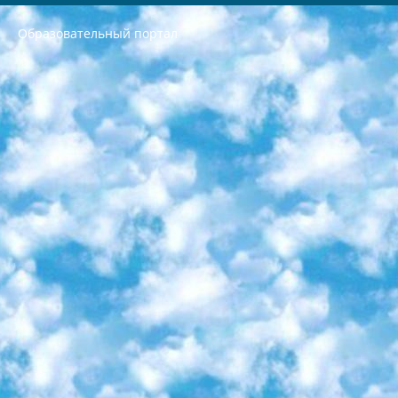
Образовательный портал
РЕСПУБЛИКА УЗБЕКИСТАН МИНИСТРЕРСТВО ДОШКОЛЬНОГО И ШКОЛЬНОГО ОБРАЗОВАНИЯ КОМАНДА в общеобразовательных учреждениях в 2023-2024 учебном году организация и проведение итоговой государственной аттестации обучающихся о Министра дошкольного и школьного образования Республики Узбекистан от 4 марта 2008 года (постановлением Минюста от 20 марта 2008 года № 1778 государственной регистрации) «Итоговое состояние учащихся общего среднего образования на основании положения об утверждении положения об аттестации общего среднего образования выпускной экзамен студентов в образовательных учреждениях в 2023-2024 учебном году В целях организации и прохождения аттестации приказываю: 1. Следующее: перечень предметов, по которым будет проводиться итоговая государственная аттестация и экзамен формы перевода согласно приложению 1; сертификаты международного образца, оценивающие уровень владения иностранными языками перечень согласно приложению 2; 2. Педагогический при специализированных образовательных учреждениях. научно-практический центр квалификации и международной оценки (Д.Давидова) 2024 г. До 25 марта: задания по предметам, по которым будет проводиться итоговая аттестация разработка и утверждение технических условий; итоговая аттестация на основании разработанного предметного задания разработка вопросов по предметам (устно и письменно), экзамен передача; общеобразовательные средние школы и специальные учебные заведения учащиеся выпускных классов школ и интернатов в агентской системе подготовка базы данных экзаменационных материалов и критериев оценки; перевод базы экзаменационных материалов на все языки обучения подать в Республиканский образовательный центр для изготовления; варианты экзаменов на основе разработанных контрольных материалов пусть будут поставлены задачи формирования. 3. Республиканский образовательный центр (Ш.Худайкулов) до 5 апреля 2024 года. до: база данных предоставленных экзаменационных материалов на все языки обучения перевод и экспертиза; для слепых, слабовидящих, глухих, слабослышащих и умственно отсталых детей учащиеся выпускных классов специализированных школ и школ-интернатов база данных экзаменационных материалов на всех преподаваемых языках подготовка критериев оценки; специализированные школы для умственно отсталых детей и технологии для учащихся выпускных классов школ-интернатов разработка соответствующих рекомендаций и критериев проведения ЕГЭ по естествознанию давать задания. 4. Педагогический при специализированных образовательных учреждениях. Научно-практический центр навыков и международной оценки (Д.Давидова), Республика образовательный центр (Худайкулов Ш.) итоговый государственный аттестационный экзамен ориентирован на творческое и логическое мышление при подготовке базы материалов учитывать введение заданий. 5. Следует отметить, что: сертификат государственного образца о знании общеобразовательного предмета и как минимум национальный уровень B1 по предметам на иностранных языках, указанным в Приложении 2. или международно признанный сертификат эквивалентного уровня студенты, изучающие определенный предмет, освобождаются от экзамена; по соответствующим предметам запланирована итоговая государственная аттестация за день до дня, путем жеребьевки Рабочей группой (в письменной форме по предметам, проводимым в форме) из числа сформированных вариантов выбрано 2 варианта; 2 выбранных варианта экзамена анонсированы на официальном сайте министерства и все выпускники по всей стране на основе этих вариантов проводит итоговую государственную аттестацию. 6. Государственное образование учащихся средних общеобразовательных учреждений. знания в соответствии с квалификационными требованиями, которые необходимо приобрести на основании стандартов итоговый (выпускной) контроль для 9 и 11 классов в целях тестирования Экзамены (далее – экзамены) состоят из предметов, перечисленных в приложении 1. будет сделано. 7. Экзамены пройдут с 26 мая по 15 июня 2024 г. (кроме науки физического воспитания). 8. Физическая для учащихся 9 классов общесредних образовательных учреждений. Экзамены по предмету «Образование, квалификация медицина» 1-6 мая 2024 года. сотрудники перевести под присмотр (с отклонениями в физическом или умственном развитии) специализированная школа для детей, школы-интернаты и со сколиозом школы-интернаты санаторного типа для больных детей исключены). 9. Он был слепым, слабовидящим и имел нарушения опорно-двигательного аппарата. экзамены в специализированных школах и интернатах для детей должны проводиться исходя из требований, предъявляемых к общеобразовательным учреждениям (физкультура кроме науки). 10. Специализированная школа для глухих и слабослышащих детей. и экзамены в интернатах и быть реализован в виде письменного теста по математике. 11. Специальность для умственно отсталых детей. Для 9 класса Родной язык и литературное письмо Государственный язык (язык обучения – узбекский). для неклассов) написано Математическое письмо Письменная/устная история Узбекистана Физическое воспитание практично Итоговый контроль Для 11 класса Написание родного языка и литературы (эссе) Математическое письмо Узбекский язык (обучение на узбекском языке) не посещающее общее среднее образование для учреждений)/Образовательное учреждение выбор письменный и устный Иностранный язык письменный/устный Письменная/устная история Узбекистана *По выбору студента:  Химия  Физика  Основы государственного права  География 10 бесплатных образовательных ресурсов - Мы составили подборку онлайн-проектов с интерактивными упражнениями, видеолекциями и статьями. Они помогут вам обрести новые и освежить старые знания бесплатно. 1. «ИНТУИТ» Старейшая образовательная площадка Рунета. Здесь вы найдёте сотни текстовых и видеокурсов на десятки различных тем — от программирования до психологии. Многие курсы подготовлены российскими университетами и крупными международными компаниями вроде Intel и Microsoft. Самостоятельное обучение бесплатное, но желающие могут оплатить услуги персональных наставников. 2. «Смартия» знакомит с актуальными профессиями и подсказывает, как им обучаться. Выбрав заинтересовавшую вас специальность — SMM-специалист, фотограф, веб-дизайнер или другую, — увидите список необходимых для неё умений. Чтобы вы могли освоить их самостоятельно, для каждого умения площадка отображает подборку ссылок на учебные материалы. Хотя «Смартия» ориентируется на русскоязычную аудиторию, часть контента всё же доступна только на английском. 3. «Лекторий Физтеха» Проект Московского физико-технического института (Физтеха). С его помощью вы можете смотреть онлайн серии лекций, записанные на видео в этом вузе. В числе доступных предметов — физика, биология, химия, информационные технологии и другие. К некоторым лекциям администрация ресурса прилагает готовые конспекты, которые можно скачивать в PDF-формате. 4. ITMOcourses Онлайн-площадка Санкт-Петербургского национального исследовательского университета информационных технологий, механики и оптики (ИТМО). Ресурс предоставляет свободный доступ к курсам, разработанным в этом вузе. Каталог материалов разбит на четыре категории: «Оптические системы и технологии», «Приборостроение и робототехника», «Информационные технологии» и «Биотехнологии». Курсы состоят из видеолекций, интерактивных демонстраций и заданий. 5. «КиберЛенинка» Электронная научная библиотека открытого доступа. Каталог площадки регулярно обрастает текстами статей из различных научных изданий. Сгруппированные по журналам и рубрикам публикации можно читать онлайн или скачивать целиком в PDF-формате. Проект нацелен на популяризацию науки за счёт открытого доступа к качественной информации. 6. «ПостНаука» На этом ресурсе публикуют подборки видеолекций, составленные экспертами из разных отраслей и объединённые общими темами. Среди них, к примеру, есть серии «Биоинформатика и геномика», «Культура средневековой Скандинавии» и Cinema Studies о теории кино. Каждая подборка лекций — логически связанная история, рассказанная экспертом от первого лица. Кроме того, на сайте появляются научно-образовательные статьи и тесты на разные темы. 7. «Newочём» Команда проекта «Newочём» отбирает самые интересные тексты из англоязычных СМИ и переводит те из них, за которые голосуют участники сообщества «ВКонтакте». По большей части это научно-популярные статьи. Редакторы придумывают лишь заголовки, в остальном содержание переводов соответствует оригиналам. Полные тексты можно читать прямо в социальной сети. 8. InternetUrok Онлайн-база материалов по основным дисциплинам школьной программы. Информация на сайте структурирована по классам, предметам и темам (урокам). Каждый урок состоит из видеолекций и конспектов. Есть также интерактивные тренажёры и тесты для закрепления пройденного материала. Даже если вы давно окончили школу, возможность повторить программу старших классов всегда может пригодиться. 9. Edutainme Ещё один ресурс об образовании. В отличие от Newtonew, как мне кажется, Edutainme больше ориентируется на представителей индустрии: педагогов, предпринимателей, разработчиков образовательных проектов. Но и любой, кто просто стремится к саморазвитию, найдёт на сайте много полезного и интересного для себя. Например, информацию о новых курсах и образовательных сервисах. 10. Newtonew Онлайн-медиа об образовании и обучении в широком смысле. Авторы Newtonew пишут об инструментах, заведениях, тактиках и стратегиях, которые помогают учить других и получать новые знания самостоятельно. На этой площадке вы найдёте новости, обзоры, аналитические мат