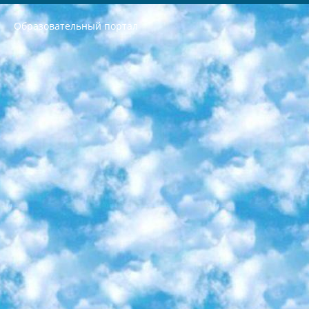
Образовательный портал
РЕСПУБЛИКА УЗБЕКИСТАН МИНИСТРЕРСТВО ДОШКОЛЬНОГО И ШКОЛЬНОГО ОБРАЗОВАНИЯ КОМАНДА в общеобразовательных учреждениях в 2023-2024 учебном году организация и проведение итоговой государственной аттестации обучающихся о Министра дошкольного и школьного образования Республики Узбекистан от 4 марта 2008 года (постановлением Минюста от 20 марта 2008 года № 1778 государственной регистрации) «Итоговое состояние учащихся общего среднего образования на основании положения об утверждении положения об аттестации общего среднего образования выпускной экзамен студентов в образовательных учреждениях в 2023-2024 учебном году В целях организации и прохождения аттестации приказываю: 1. Следующее: перечень предметов, по которым будет проводиться итоговая государственная аттестация и экзамен формы перевода согласно приложению 1; сертификаты международного образца, оценивающие уровень владения иностранными языками перечень согласно приложению 2; 2. Педагогический при специализированных образовательных учреждениях. научно-практический центр квалификации и международной оценки (Д.Давидова) 2024 г. До 25 марта: задания по предметам, по которым будет проводиться итоговая аттестация разработка и утверждение технических условий; итоговая аттестация на основании разработанного предметного задания разработка вопросов по предметам (устно и письменно), экзамен передача; общеобразовательные средние школы и специальные учебные заведения учащиеся выпускных классов школ и интернатов в агентской системе подготовка базы данных экзаменационных материалов и критериев оценки; перевод базы экзаменационных материалов на все языки обучения подать в Республиканский образовательный центр для изготовления; варианты экзаменов на основе разработанных контрольных материалов пусть будут поставлены задачи формирования. 3. Республиканский образовательный центр (Ш.Худайкулов) до 5 апреля 2024 года. до: база данных предоставленных экзаменационных материалов на все языки обучения перевод и экспертиза; для слепых, слабовидящих, глухих, слабослышащих и умственно отсталых детей учащиеся выпускных классов специализированных школ и школ-интернатов база данных экзаменационных материалов на всех преподаваемых языках подготовка критериев оценки; специализированные школы для умственно отсталых детей и технологии для учащихся выпускных классов школ-интернатов разработка соответствующих рекомендаций и критериев проведения ЕГЭ по естествознанию давать задания. 4. Педагогический при специализированных образовательных учреждениях. Научно-практический центр навыков и международной оценки (Д.Давидова), Республика образовательный центр (Худайкулов Ш.) итоговый государственный аттестационный экзамен ориентирован на творческое и логическое мышление при подготовке базы материалов учитывать введение заданий. 5. Следует отметить, что: сертификат государственного образца о знании общеобразовательного предмета и как минимум национальный уровень B1 по предметам на иностранных языках, указанным в Приложении 2. или международно признанный сертификат эквивалентного уровня студенты, изучающие определенный предмет, освобождаются от экзамена; по соответствующим предметам запланирована итоговая государственная аттестация за день до дня, путем жеребьевки Рабочей группой (в письменной форме по предметам, проводимым в форме) из числа сформированных вариантов выбрано 2 варианта; 2 выбранных варианта экзамена анонсированы на официальном сайте министерства и все выпускники по всей стране на основе этих вариантов проводит итоговую государственную аттестацию. 6. Государственное образование учащихся средних общеобразовательных учреждений. знания в соответствии с квалификационными требованиями, которые необходимо приобрести на основании стандартов итоговый (выпускной) контроль для 9 и 11 классов в целях тестирования Экзамены (далее – экзамены) состоят из предметов, перечисленных в приложении 1. будет сделано. 7. Экзамены пройдут с 26 мая по 15 июня 2024 г. (кроме науки физического воспитания). 8. Физическая для учащихся 9 классов общесредних образовательных учреждений. Экзамены по предмету «Образование, квалификация медицина» 1-6 мая 2024 года. сотрудники перевести под присмотр (с отклонениями в физическом или умственном развитии) специализированная школа для детей, школы-интернаты и со сколиозом школы-интернаты санаторного типа для больных детей исключены). 9. Он был слепым, слабовидящим и имел нарушения опорно-двигательного аппарата. экзамены в специализированных школах и интернатах для детей должны проводиться исходя из требований, предъявляемых к общеобразовательным учреждениям (физкультура кроме науки). 10. Специализированная школа для глухих и слабослышащих детей. и экзамены в интернатах и быть реализован в виде письменного теста по математике. 11. Специальность для умственно отсталых детей. Для 9 класса Родной язык и литературное письмо Государственный язык (язык обучения – узбекский). для неклассов) написано Математическое письмо Письменная/устная история Узбекистана Физическое воспитание практично Итоговый контроль Для 11 класса Написание родного языка и литературы (эссе) Математическое письмо Узбекский язык (обучение на узбекском языке) не посещающее общее среднее образование для учреждений)/Образовательное учреждение выбор письменный и устный Иностранный язык письменный/устный Письменная/устная история Узбекистана *По выбору студента:  Химия  Физика  Основы государственного права  География 10 бесплатных образовательных ресурсов - Мы составили подборку онлайн-проектов с интерактивными упражнениями, видеолекциями и статьями. Они помогут вам обрести новые и освежить старые знания бесплатно. 1. «ИНТУИТ» Старейшая образовательная площадка Рунета. Здесь вы найдёте сотни текстовых и видеокурсов на десятки различных тем — от программирования до психологии. Многие курсы подготовлены российскими университетами и крупными международными компаниями вроде Intel и Microsoft. Самостоятельное обучение бесплатное, но желающие могут оплатить услуги персональных наставников. 2. «Смартия» знакомит с актуальными профессиями и подсказывает, как им обучаться. Выбрав заинтересовавшую вас специальность — SMM-специалист, фотограф, веб-дизайнер или другую, — увидите список необходимых для неё умений. Чтобы вы могли освоить их самостоятельно, для каждого умения площадка отображает подборку ссылок на учебные материалы. Хотя «Смартия» ориентируется на русскоязычную аудиторию, часть контента всё же доступна только на английском. 3. «Лекторий Физтеха» Проект Московского физико-технического института (Физтеха). С его помощью вы можете смотреть онлайн серии лекций, записанные на видео в этом вузе. В числе доступных предметов — физика, биология, химия, информационные технологии и другие. К некоторым лекциям администрация ресурса прилагает готовые конспекты, которые можно скачивать в PDF-формате. 4. ITMOcourses Онлайн-площадка Санкт-Петербургского национального исследовательского университета информационных технологий, механики и оптики (ИТМО). Ресурс предоставляет свободный доступ к курсам, разработанным в этом вузе. Каталог материалов разбит на четыре категории: «Оптические системы и технологии», «Приборостроение и робототехника», «Информационные технологии» и «Биотехнологии». Курсы состоят из видеолекций, интерактивных демонстраций и заданий. 5. «КиберЛенинка» Электронная научная библиотека открытого доступа. Каталог площадки регулярно обрастает текстами статей из различных научных изданий. Сгруппированные по журналам и рубрикам публикации можно читать онлайн или скачивать целиком в PDF-формате. Проект нацелен на популяризацию науки за счёт открытого доступа к качественной информации. 6. «ПостНаука» На этом ресурсе публикуют подборки видеолекций, составленные экспертами из разных отраслей и объединённые общими темами. Среди них, к примеру, есть серии «Биоинформатика и геномика», «Культура средневековой Скандинавии» и Cinema Studies о теории кино. Каждая подборка лекций — логически связанная история, рассказанная экспертом от первого лица. Кроме того, на сайте появляются научно-образовательные статьи и тесты на разные темы. 7. «Newочём» Команда проекта «Newочём» отбирает самые интересные тексты из англоязычных СМИ и переводит те из них, за которые голосуют участники сообщества «ВКонтакте». По большей части это научно-популярные статьи. Редакторы придумывают лишь заголовки, в остальном содержание переводов соответствует оригиналам. Полные тексты можно читать прямо в социальной сети. 8. InternetUrok Онлайн-база материалов по основным дисциплинам школьной программы. Информация на сайте структурирована по классам, предметам и темам (урокам). Каждый урок состоит из видеолекций и конспектов. Есть также интерактивные тренажёры и тесты для закрепления пройденного материала. Даже если вы давно окончили школу, возможность повторить программу старших классов всегда может пригодиться. 9. Edutainme Ещё один ресурс об образовании. В отличие от Newtonew, как мне кажется, Edutainme больше ориентируется на представителей индустрии: педагогов, предпринимателей, разработчиков образовательных проектов. Но и любой, кто просто стремится к саморазвитию, найдёт на сайте много полезного и интересного для себя. Например, информацию о новых курсах и образовательных сервисах. 10. Newtonew Онлайн-медиа об образовании и обучении в широком смысле. Авторы Newtonew пишут об инструментах, заведениях, тактиках и стратегиях, которые помогают учить других и получать новые знания самостоятельно. На этой площадке вы найдёте новости, обзоры, аналитические мат