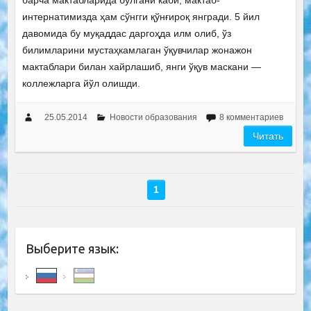
барча мактабларида бўлгани каби, мактаб-
интернатимизда ҳам сўнгги қўнғироқ янгради. 5 йил
давомида бу муқаддас даргоҳда илм олиб, ўз
билимларини мустаҳкамлаган ўқувчилар жонажон
мактаблари билан хайрлашиб, янги ўқув маскани —
коллежларга йўл олишди.
25.05.2014
Новости образования
8 комментариев
Читать
1
Выберите язык: