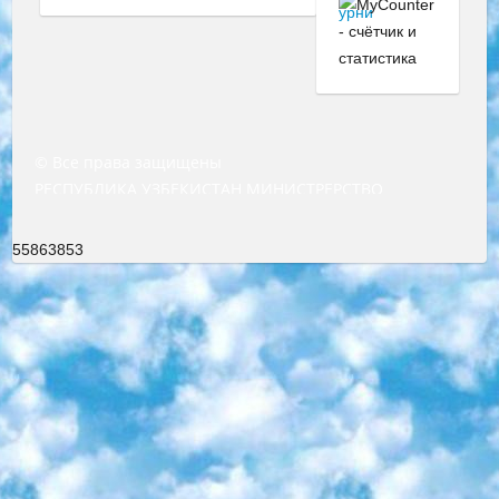
© Все права защищены
РЕСПУБЛИКА УЗБЕКИСТАН МИНИСТРЕРСТВО ДОШКОЛЬНОГО И ШКОЛЬНОГО ОБРАЗОВАНИЯ КОМАНДА в общеобразовательных учреждениях в 2023-2024 учебном году организация и проведение итоговой государственной аттестации обучающихся о Министра дошкольного и школьного образования Республики Узбекистан от 4 марта 2008 года (постановлением Минюста от 20 марта 2008 года № 1778 государственной регистрации) «Итоговое состояние учащихся общего среднего образования на основании положения об утверждении положения об аттестации общего среднего образования выпускной экзамен студентов в образовательных учреждениях в 2023-2024 учебном году В целях организации и прохождения аттестации приказываю: 1. Следующее: перечень предметов, по которым будет проводиться итоговая государственная аттестация и экзамен формы перевода согласно приложению 1; сертификаты международного образца, оценивающие уровень владения иностранными языками перечень согласно приложению 2; 2. Педагогический при специализированных образовательных учреждениях. научно-практический центр квалификации и международной оценки (Д.Давидова) 2024 г. До 25 марта: задания по предметам, по которым будет проводиться итоговая аттестация разработка и утверждение технических условий; итоговая аттестация на основании разработанного предметного задания разработка вопросов по предметам (устно и письменно), экзамен передача; общеобразовательные средние школы и специальные учебные заведения учащиеся выпускных классов школ и интернатов в агентской системе подготовка базы данных экзаменационных материалов и критериев оценки; перевод базы экзаменационных материалов на все языки обучения подать в Республиканский образовательный центр для изготовления; варианты экзаменов на основе разработанных контрольных материалов пусть будут поставлены задачи формирования. 3. Республиканский образовательный центр (Ш.Худайкулов) до 5 апреля 2024 года. до: база данных предоставленных экзаменационных материалов на все языки обучения перевод и экспертиза; для слепых, слабовидящих, глухих, слабослышащих и умственно отсталых детей учащиеся выпускных классов специализированных школ и школ-интернатов база данных экзаменационных материалов на всех преподаваемых языках подготовка критериев оценки; специализированные школы для умственно отсталых детей и технологии для учащихся выпускных классов школ-интернатов разработка соответствующих рекомендаций и критериев проведения ЕГЭ по естествознанию давать задания. 4. Педагогический при специализированных образовательных учреждениях. Научно-практический центр навыков и международной оценки (Д.Давидова), Республика образовательный центр (Худайкулов Ш.) итоговый государственный аттестационный экзамен ориентирован на творческое и логическое мышление при подготовке базы материалов учитывать введение заданий. 5. Следует отметить, что: сертификат государственного образца о знании общеобразовательного предмета и как минимум национальный уровень B1 по предметам на иностранных языках, указанным в Приложении 2. или международно признанный сертификат эквивалентного уровня студенты, изучающие определенный предмет, освобождаются от экзамена; по соответствующим предметам запланирована итоговая государственная аттестация за день до дня, путем жеребьевки Рабочей группой (в письменной форме по предметам, проводимым в форме) из числа сформированных вариантов выбрано 2 варианта; 2 выбранных варианта экзамена анонсированы на официальном сайте министерства и все выпускники по всей стране на основе этих вариантов проводит итоговую государственную аттестацию. 6. Государственное образование учащихся средних общеобразовательных учреждений. знания в соответствии с квалификационными требованиями, которые необходимо приобрести на основании стандартов итоговый (выпускной) контроль для 9 и 11 классов в целях тестирования Экзамены (далее – экзамены) состоят из предметов, перечисленных в приложении 1. будет сделано. 7. Экзамены пройдут с 26 мая по 15 июня 2024 г. (кроме науки физического воспитания). 8. Физическая для учащихся 9 классов общесредних образовательных учреждений. Экзамены по предмету «Образование, квалификация медицина» 1-6 мая 2024 года. сотрудники перевести под присмотр (с отклонениями в физическом или умственном развитии) специализированная школа для детей, школы-интернаты и со сколиозом школы-интернаты санаторного типа для больных детей исключены). 9. Он был слепым, слабовидящим и имел нарушения опорно-двигательного аппарата. экзамены в специализированных школах и интернатах для детей должны проводиться исходя из требований, предъявляемых к общеобразовательным учреждениям (физкультура кроме науки). 10. Специализированная школа для глухих и слабослышащих детей. и экзамены в интернатах и быть реализован в виде письменного теста по математике. 11. Специальность для умственно отсталых детей. Для 9 класса Родной язык и литературное письмо Государственный язык (язык обучения – узбекский). для неклассов) написано Математическое письмо Письменная/устная история Узбекистана Физическое воспитание практично Итоговый контроль Для 11 класса Написание родного языка и литературы (эссе) Математическое письмо Узбекский язык (обучение на узбекском языке) не посещающее общее среднее образование для учреждений)/Образовательное учреждение выбор письменный и устный Иностранный язык письменный/устный Письменная/устная история Узбекистана *По выбору студента:  Химия  Физика  Основы государственного права  География 10 бесплатных образовательных ресурсов - Мы составили подборку онлайн-проектов с интерактивными упражнениями, видеолекциями и статьями. Они помогут вам обрести новые и освежить старые знания бесплатно. 1. «ИНТУИТ» Старейшая образовательная площадка Рунета. Здесь вы найдёте сотни текстовых и видеокурсов на десятки различных тем — от программирования до психологии. Многие курсы подготовлены российскими университетами и крупными международными компаниями вроде Intel и Microsoft. Самостоятельное обучение бесплатное, но желающие могут оплатить услуги персональных наставников. 2. «Смартия» знакомит с актуальными профессиями и подсказывает, как им обучаться. Выбрав заинтересовавшую вас специальность — SMM-специалист, фотограф, веб-дизайнер или другую, — увидите список необходимых для неё умений. Чтобы вы могли освоить их самостоятельно, для каждого умения площадка отображает подборку ссылок на учебные материалы. Хотя «Смартия» ориентируется на русскоязычную аудиторию, часть контента всё же доступна только на английском. 3. «Лекторий Физтеха» Проект Московского физико-технического института (Физтеха). С его помощью вы можете смотреть онлайн серии лекций, записанные на видео в этом вузе. В числе доступных предметов — физика, биология, химия, информационные технологии и другие. К некоторым лекциям администрация ресурса прилагает готовые конспекты, которые можно скачивать в PDF-формате. 4. ITMOcourses Онлайн-площадка Санкт-Петербургского национального исследовательского университета информационных технологий, механики и оптики (ИТМО). Ресурс предоставляет свободный доступ к курсам, разработанным в этом вузе. Каталог материалов разбит на четыре категории: «Оптические системы и технологии», «Приборостроение и робототехника», «Информационные технологии» и «Биотехнологии». Курсы состоят из видеолекций, интерактивных демонстраций и заданий. 5. «КиберЛенинка» Электронная научная библиотека открытого доступа. Каталог площадки регулярно обрастает текстами статей из различных научных изданий. Сгруппированные по журналам и рубрикам публикации можно читать онлайн или скачивать целиком в PDF-формате. Проект нацелен на популяризацию науки за счёт открытого доступа к качественной информации. 6. «ПостНаука» На этом ресурсе публикуют подборки видеолекций, составленные экспертами из разных отраслей и объединённые общими темами. Среди них, к примеру, есть серии «Биоинформатика и геномика», «Культура средневековой Скандинавии» и Cinema Studies о теории кино. Каждая подборка лекций — логически связанная история, рассказанная экспертом от первого лица. Кроме того, на сайте появляются научно-образовательные статьи и тесты на разные темы. 7. «Newочём» Команда проекта «Newочём» отбирает самые интересные тексты из англоязычных СМИ и переводит те из них, за которые голосуют участники сообщества «ВКонтакте». По большей части это научно-популярные статьи. Редакторы придумывают лишь заголовки, в остальном содержание переводов соответствует оригиналам. Полные тексты можно читать прямо в социальной сети. 8. InternetUrok Онлайн-база материалов по основным дисциплинам школьной программы. Информация на сайте структурирована по классам, предметам и темам (урокам). Каждый урок состоит из видеолекций и конспектов. Есть также интерактивные тренажёры и тесты для закрепления пройденного материала. Даже если вы давно окончили школу, возможность повторить программу старших классов всегда может пригодиться. 9. Edutainme Ещё один ресурс об образовании. В отличие от Newtonew, как мне кажется, Edutainme больше ориентируется на представителей индустрии: педагогов, предпринимателей, разработчиков образовательных проектов. Но и любой, кто просто стремится к саморазвитию, найдёт на сайте много полезного и интересного для себя. Например, информацию о новых курсах и образовательных сервисах. 10. Newtonew Онлайн-медиа об образовании и обучении в широком смысле. Авторы Newtonew пишут об инструментах, заведениях, тактиках и стратегиях, которые помогают учить других и получать новые знания самостоятельно. На этой площадке вы найдёте новости, обзоры, аналитические мате
55863853