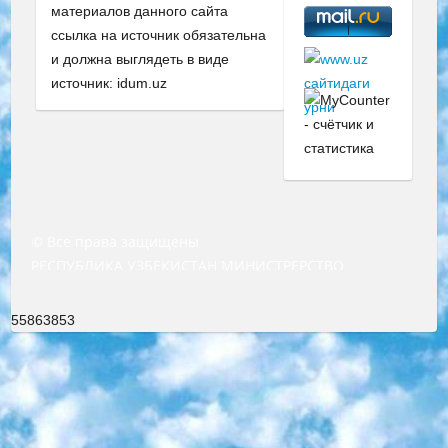
материалов данного сайта
ссылка на источник обязательна
и должна выглядеть в виде
источник: idum.uz
© Все права защищены
РЕСПУБЛИКА УЗБЕКИСТАН МИНИСТРЕРСТВО ДОШКОЛЬНОГО И ШКОЛЬНОГО ОБРАЗОВАНИЯ КОМАНДА в общеобразовательных учреждениях в 2023-2024 учебном году организация и проведение итоговой государственной аттестации обучающихся о Министра дошкольного и школьного образования Республики Узбекистан от 4 марта 2008 года (постановлением Минюста от 20 марта 2008 года № 1778 государственной регистрации) «Итоговое состояние учащихся общего среднего образования на основании положения об утверждении положения об аттестации общего среднего образования выпускной экзамен студентов в образовательных учреждениях в 2023-2024 учебном году В целях организации и прохождения аттестации приказываю: 1. Следующее: перечень предметов, по которым будет проводиться итоговая государственная аттестация и экзамен формы перевода согласно приложению 1; сертификаты международного образца, оценивающие уровень владения иностранными языками перечень согласно приложению 2; 2. Педагогический при специализированных образовательных учреждениях. научно-практический центр квалификации и международной оценки (Д.Давидова) 2024 г. До 25 марта: задания по предметам, по которым будет проводиться итоговая аттестация разработка и утверждение технических условий; итоговая аттестация на основании разработанного предметного задания разработка вопросов по предметам (устно и письменно), экзамен передача; общеобразовательные средние школы и специальные учебные заведения учащиеся выпускных классов школ и интернатов в агентской системе подготовка базы данных экзаменационных материалов и критериев оценки; перевод базы экзаменационных материалов на все языки обучения подать в Республиканский образовательный центр для изготовления; варианты экзаменов на основе разработанных контрольных материалов пусть будут поставлены задачи формирования. 3. Республиканский образовательный центр (Ш.Худайкулов) до 5 апреля 2024 года. до: база данных предоставленных экзаменационных материалов на все языки обучения перевод и экспертиза; для слепых, слабовидящих, глухих, слабослышащих и умственно отсталых детей учащиеся выпускных классов специализированных школ и школ-интернатов база данных экзаменационных материалов на всех преподаваемых языках подготовка критериев оценки; специализированные школы для умственно отсталых детей и технологии для учащихся выпускных классов школ-интернатов разработка соответствующих рекомендаций и критериев проведения ЕГЭ по естествознанию давать задания. 4. Педагогический при специализированных образовательных учреждениях. Научно-практический центр навыков и международной оценки (Д.Давидова), Республика образовательный центр (Худайкулов Ш.) итоговый государственный аттестационный экзамен ориентирован на творческое и логическое мышление при подготовке базы материалов учитывать введение заданий. 5. Следует отметить, что: сертификат государственного образца о знании общеобразовательного предмета и как минимум национальный уровень B1 по предметам на иностранных языках, указанным в Приложении 2. или международно признанный сертификат эквивалентного уровня студенты, изучающие определенный предмет, освобождаются от экзамена; по соответствующим предметам запланирована итоговая государственная аттестация за день до дня, путем жеребьевки Рабочей группой (в письменной форме по предметам, проводимым в форме) из числа сформированных вариантов выбрано 2 варианта; 2 выбранных варианта экзамена анонсированы на официальном сайте министерства и все выпускники по всей стране на основе этих вариантов проводит итоговую государственную аттестацию. 6. Государственное образование учащихся средних общеобразовательных учреждений. знания в соответствии с квалификационными требованиями, которые необходимо приобрести на основании стандартов итоговый (выпускной) контроль для 9 и 11 классов в целях тестирования Экзамены (далее – экзамены) состоят из предметов, перечисленных в приложении 1. будет сделано. 7. Экзамены пройдут с 26 мая по 15 июня 2024 г. (кроме науки физического воспитания). 8. Физическая для учащихся 9 классов общесредних образовательных учреждений. Экзамены по предмету «Образование, квалификация медицина» 1-6 мая 2024 года. сотрудники перевести под присмотр (с отклонениями в физическом или умственном развитии) специализированная школа для детей, школы-интернаты и со сколиозом школы-интернаты санаторного типа для больных детей исключены). 9. Он был слепым, слабовидящим и имел нарушения опорно-двигательного аппарата. экзамены в специализированных школах и интернатах для детей должны проводиться исходя из требований, предъявляемых к общеобразовательным учреждениям (физкультура кроме науки). 10. Специализированная школа для глухих и слабослышащих детей. и экзамены в интернатах и быть реализован в виде письменного теста по математике. 11. Специальность для умственно отсталых детей. Для 9 класса Родной язык и литературное письмо Государственный язык (язык обучения – узбекский). для неклассов) написано Математическое письмо Письменная/устная история Узбекистана Физическое воспитание практично Итоговый контроль Для 11 класса Написание родного языка и литературы (эссе) Математическое письмо Узбекский язык (обучение на узбекском языке) не посещающее общее среднее образование для учреждений)/Образовательное учреждение выбор письменный и устный Иностранный язык письменный/устный Письменная/устная история Узбекистана *По выбору студента:  Химия  Физика  Основы государственного права  География 10 бесплатных образовательных ресурсов - Мы составили подборку онлайн-проектов с интерактивными упражнениями, видеолекциями и статьями. Они помогут вам обрести новые и освежить старые знания бесплатно. 1. «ИНТУИТ» Старейшая образовательная площадка Рунета. Здесь вы найдёте сотни текстовых и видеокурсов на десятки различных тем — от программирования до психологии. Многие курсы подготовлены российскими университетами и крупными международными компаниями вроде Intel и Microsoft. Самостоятельное обучение бесплатное, но желающие могут оплатить услуги персональных наставников. 2. «Смартия» знакомит с актуальными профессиями и подсказывает, как им обучаться. Выбрав заинтересовавшую вас специальность — SMM-специалист, фотограф, веб-дизайнер или другую, — увидите список необходимых для неё умений. Чтобы вы могли освоить их самостоятельно, для каждого умения площадка отображает подборку ссылок на учебные материалы. Хотя «Смартия» ориентируется на русскоязычную аудиторию, часть контента всё же доступна только на английском. 3. «Лекторий Физтеха» Проект Московского физико-технического института (Физтеха). С его помощью вы можете смотреть онлайн серии лекций, записанные на видео в этом вузе. В числе доступных предметов — физика, биология, химия, информационные технологии и другие. К некоторым лекциям администрация ресурса прилагает готовые конспекты, которые можно скачивать в PDF-формате. 4. ITMOcourses Онлайн-площадка Санкт-Петербургского национального исследовательского университета информационных технологий, механики и оптики (ИТМО). Ресурс предоставляет свободный доступ к курсам, разработанным в этом вузе. Каталог материалов разбит на четыре категории: «Оптические системы и технологии», «Приборостроение и робототехника», «Информационные технологии» и «Биотехнологии». Курсы состоят из видеолекций, интерактивных демонстраций и заданий. 5. «КиберЛенинка» Электронная научная библиотека открытого доступа. Каталог площадки регулярно обрастает текстами статей из различных научных изданий. Сгруппированные по журналам и рубрикам публикации можно читать онлайн или скачивать целиком в PDF-формате. Проект нацелен на популяризацию науки за счёт открытого доступа к качественной информации. 6. «ПостНаука» На этом ресурсе публикуют подборки видеолекций, составленные экспертами из разных отраслей и объединённые общими темами. Среди них, к примеру, есть серии «Биоинформатика и геномика», «Культура средневековой Скандинавии» и Cinema Studies о теории кино. Каждая подборка лекций — логически связанная история, рассказанная экспертом от первого лица. Кроме того, на сайте появляются научно-образовательные статьи и тесты на разные темы. 7. «Newочём» Команда проекта «Newочём» отбирает самые интересные тексты из англоязычных СМИ и переводит те из них, за которые голосуют участники сообщества «ВКонтакте». По большей части это научно-популярные статьи. Редакторы придумывают лишь заголовки, в остальном содержание переводов соответствует оригиналам. Полные тексты можно читать прямо в социальной сети. 8. InternetUrok Онлайн-база материалов по основным дисциплинам школьной программы. Информация на сайте структурирована по классам, предметам и темам (урокам). Каждый урок состоит из видеолекций и конспектов. Есть также интерактивные тренажёры и тесты для закрепления пройденного материала. Даже если вы давно окончили школу, возможность повторить программу старших классов всегда может пригодиться. 9. Edutainme Ещё один ресурс об образовании. В отличие от Newtonew, как мне кажется, Edutainme больше ориентируется на представителей индустрии: педагогов, предпринимателей, разработчиков образовательных проектов. Но и любой, кто просто стремится к саморазвитию, найдёт на сайте много полезного и интересного для себя. Например, информацию о новых курсах и образовательных сервисах. 10. Newtonew Онлайн-медиа об образовании и обучении в широком смысле. Авторы Newtonew пишут об инструментах, заведениях, тактиках и стратегиях, которые помогают учить других и получать новые знания самостоятельно. На этой площадке вы найдёте новости, обзоры, аналитические мате
55863853