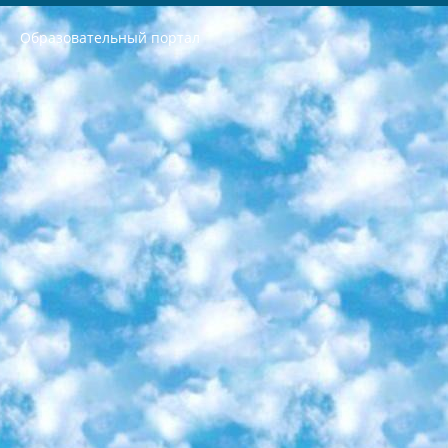
Образовательный портал
РЕСПУБЛИКА УЗБЕКИСТАН МИНИСТРЕРСТВО ДОШКОЛЬНОГО И ШКОЛЬНОГО ОБРАЗОВАНИЯ КОМАНДА в общеобразовательных учреждениях в 2023-2024 учебном году организация и проведение итоговой государственной аттестации обучающихся о Министра дошкольного и школьного образования Республики Узбекистан от 4 марта 2008 года (постановлением Минюста от 20 марта 2008 года № 1778 государственной регистрации) «Итоговое состояние учащихся общего среднего образования на основании положения об утверждении положения об аттестации общего среднего образования выпускной экзамен студентов в образовательных учреждениях в 2023-2024 учебном году В целях организации и прохождения аттестации приказываю: 1. Следующее: перечень предметов, по которым будет проводиться итоговая государственная аттестация и экзамен формы перевода согласно приложению 1; сертификаты международного образца, оценивающие уровень владения иностранными языками перечень согласно приложению 2; 2. Педагогический при специализированных образовательных учреждениях. научно-практический центр квалификации и международной оценки (Д.Давидова) 2024 г. До 25 марта: задания по предметам, по которым будет проводиться итоговая аттестация разработка и утверждение технических условий; итоговая аттестация на основании разработанного предметного задания разработка вопросов по предметам (устно и письменно), экзамен передача; общеобразовательные средние школы и специальные учебные заведения учащиеся выпускных классов школ и интернатов в агентской системе подготовка базы данных экзаменационных материалов и критериев оценки; перевод базы экзаменационных материалов на все языки обучения подать в Республиканский образовательный центр для изготовления; варианты экзаменов на основе разработанных контрольных материалов пусть будут поставлены задачи формирования. 3. Республиканский образовательный центр (Ш.Худайкулов) до 5 апреля 2024 года. до: база данных предоставленных экзаменационных материалов на все языки обучения перевод и экспертиза; для слепых, слабовидящих, глухих, слабослышащих и умственно отсталых детей учащиеся выпускных классов специализированных школ и школ-интернатов база данных экзаменационных материалов на всех преподаваемых языках подготовка критериев оценки; специализированные школы для умственно отсталых детей и технологии для учащихся выпускных классов школ-интернатов разработка соответствующих рекомендаций и критериев проведения ЕГЭ по естествознанию давать задания. 4. Педагогический при специализированных образовательных учреждениях. Научно-практический центр навыков и международной оценки (Д.Давидова), Республика образовательный центр (Худайкулов Ш.) итоговый государственный аттестационный экзамен ориентирован на творческое и логическое мышление при подготовке базы материалов учитывать введение заданий. 5. Следует отметить, что: сертификат государственного образца о знании общеобразовательного предмета и как минимум национальный уровень B1 по предметам на иностранных языках, указанным в Приложении 2. или международно признанный сертификат эквивалентного уровня студенты, изучающие определенный предмет, освобождаются от экзамена; по соответствующим предметам запланирована итоговая государственная аттестация за день до дня, путем жеребьевки Рабочей группой (в письменной форме по предметам, проводимым в форме) из числа сформированных вариантов выбрано 2 варианта; 2 выбранных варианта экзамена анонсированы на официальном сайте министерства и все выпускники по всей стране на основе этих вариантов проводит итоговую государственную аттестацию. 6. Государственное образование учащихся средних общеобразовательных учреждений. знания в соответствии с квалификационными требованиями, которые необходимо приобрести на основании стандартов итоговый (выпускной) контроль для 9 и 11 классов в целях тестирования Экзамены (далее – экзамены) состоят из предметов, перечисленных в приложении 1. будет сделано. 7. Экзамены пройдут с 26 мая по 15 июня 2024 г. (кроме науки физического воспитания). 8. Физическая для учащихся 9 классов общесредних образовательных учреждений. Экзамены по предмету «Образование, квалификация медицина» 1-6 мая 2024 года. сотрудники перевести под присмотр (с отклонениями в физическом или умственном развитии) специализированная школа для детей, школы-интернаты и со сколиозом школы-интернаты санаторного типа для больных детей исключены). 9. Он был слепым, слабовидящим и имел нарушения опорно-двигательного аппарата. экзамены в специализированных школах и интернатах для детей должны проводиться исходя из требований, предъявляемых к общеобразовательным учреждениям (физкультура кроме науки). 10. Специализированная школа для глухих и слабослышащих детей. и экзамены в интернатах и быть реализован в виде письменного теста по математике. 11. Специальность для умственно отсталых детей. Для 9 класса Родной язык и литературное письмо Государственный язык (язык обучения – узбекский). для неклассов) написано Математическое письмо Письменная/устная история Узбекистана Физическое воспитание практично Итоговый контроль Для 11 класса Написание родного языка и литературы (эссе) Математическое письмо Узбекский язык (обучение на узбекском языке) не посещающее общее среднее образование для учреждений)/Образовательное учреждение выбор письменный и устный Иностранный язык письменный/устный Письменная/устная история Узбекистана *По выбору студента:  Химия  Физика  Основы государственного права  География 10 бесплатных образовательных ресурсов - Мы составили подборку онлайн-проектов с интерактивными упражнениями, видеолекциями и статьями. Они помогут вам обрести новые и освежить старые знания бесплатно. 1. «ИНТУИТ» Старейшая образовательная площадка Рунета. Здесь вы найдёте сотни текстовых и видеокурсов на десятки различных тем — от программирования до психологии. Многие курсы подготовлены российскими университетами и крупными международными компаниями вроде Intel и Microsoft. Самостоятельное обучение бесплатное, но желающие могут оплатить услуги персональных наставников. 2. «Смартия» знакомит с актуальными профессиями и подсказывает, как им обучаться. Выбрав заинтересовавшую вас специальность — SMM-специалист, фотограф, веб-дизайнер или другую, — увидите список необходимых для неё умений. Чтобы вы могли освоить их самостоятельно, для каждого умения площадка отображает подборку ссылок на учебные материалы. Хотя «Смартия» ориентируется на русскоязычную аудиторию, часть контента всё же доступна только на английском. 3. «Лекторий Физтеха» Проект Московского физико-технического института (Физтеха). С его помощью вы можете смотреть онлайн серии лекций, записанные на видео в этом вузе. В числе доступных предметов — физика, биология, химия, информационные технологии и другие. К некоторым лекциям администрация ресурса прилагает готовые конспекты, которые можно скачивать в PDF-формате. 4. ITMOcourses Онлайн-площадка Санкт-Петербургского национального исследовательского университета информационных технологий, механики и оптики (ИТМО). Ресурс предоставляет свободный доступ к курсам, разработанным в этом вузе. Каталог материалов разбит на четыре категории: «Оптические системы и технологии», «Приборостроение и робототехника», «Информационные технологии» и «Биотехнологии». Курсы состоят из видеолекций, интерактивных демонстраций и заданий. 5. «КиберЛенинка» Электронная научная библиотека открытого доступа. Каталог площадки регулярно обрастает текстами статей из различных научных изданий. Сгруппированные по журналам и рубрикам публикации можно читать онлайн или скачивать целиком в PDF-формате. Проект нацелен на популяризацию науки за счёт открытого доступа к качественной информации. 6. «ПостНаука» На этом ресурсе публикуют подборки видеолекций, составленные экспертами из разных отраслей и объединённые общими темами. Среди них, к примеру, есть серии «Биоинформатика и геномика», «Культура средневековой Скандинавии» и Cinema Studies о теории кино. Каждая подборка лекций — логически связанная история, рассказанная экспертом от первого лица. Кроме того, на сайте появляются научно-образовательные статьи и тесты на разные темы. 7. «Newочём» Команда проекта «Newочём» отбирает самые интересные тексты из англоязычных СМИ и переводит те из них, за которые голосуют участники сообщества «ВКонтакте». По большей части это научно-популярные статьи. Редакторы придумывают лишь заголовки, в остальном содержание переводов соответствует оригиналам. Полные тексты можно читать прямо в социальной сети. 8. InternetUrok Онлайн-база материалов по основным дисциплинам школьной программы. Информация на сайте структурирована по классам, предметам и темам (урокам). Каждый урок состоит из видеолекций и конспектов. Есть также интерактивные тренажёры и тесты для закрепления пройденного материала. Даже если вы давно окончили школу, возможность повторить программу старших классов всегда может пригодиться. 9. Edutainme Ещё один ресурс об образовании. В отличие от Newtonew, как мне кажется, Edutainme больше ориентируется на представителей индустрии: педагогов, предпринимателей, разработчиков образовательных проектов. Но и любой, кто просто стремится к саморазвитию, найдёт на сайте много полезного и интересного для себя. Например, информацию о новых курсах и образовательных сервисах. 10. Newtonew Онлайн-медиа об образовании и обучении в широком смысле. Авторы Newtonew пишут об инструментах, заведениях, тактиках и стратегиях, которые помогают учить других и получать новые знания самостоятельно. На этой площадке вы найдёте новости, обзоры, аналитические мат