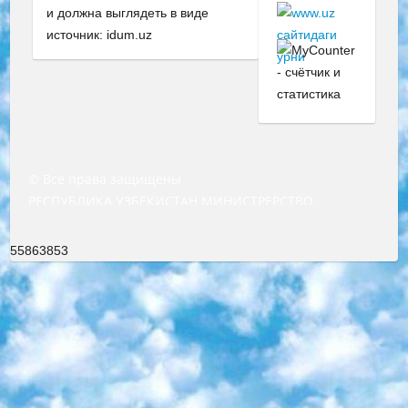
и должна выглядеть в виде
источник: idum.uz
© Все права защищены
РЕСПУБЛИКА УЗБЕКИСТАН МИНИСТРЕРСТВО ДОШКОЛЬНОГО И ШКОЛЬНОГО ОБРАЗОВАНИЯ КОМАНДА в общеобразовательных учреждениях в 2023-2024 учебном году организация и проведение итоговой государственной аттестации обучающихся о Министра дошкольного и школьного образования Республики Узбекистан от 4 марта 2008 года (постановлением Минюста от 20 марта 2008 года № 1778 государственной регистрации) «Итоговое состояние учащихся общего среднего образования на основании положения об утверждении положения об аттестации общего среднего образования выпускной экзамен студентов в образовательных учреждениях в 2023-2024 учебном году В целях организации и прохождения аттестации приказываю: 1. Следующее: перечень предметов, по которым будет проводиться итоговая государственная аттестация и экзамен формы перевода согласно приложению 1; сертификаты международного образца, оценивающие уровень владения иностранными языками перечень согласно приложению 2; 2. Педагогический при специализированных образовательных учреждениях. научно-практический центр квалификации и международной оценки (Д.Давидова) 2024 г. До 25 марта: задания по предметам, по которым будет проводиться итоговая аттестация разработка и утверждение технических условий; итоговая аттестация на основании разработанного предметного задания разработка вопросов по предметам (устно и письменно), экзамен передача; общеобразовательные средние школы и специальные учебные заведения учащиеся выпускных классов школ и интернатов в агентской системе подготовка базы данных экзаменационных материалов и критериев оценки; перевод базы экзаменационных материалов на все языки обучения подать в Республиканский образовательный центр для изготовления; варианты экзаменов на основе разработанных контрольных материалов пусть будут поставлены задачи формирования. 3. Республиканский образовательный центр (Ш.Худайкулов) до 5 апреля 2024 года. до: база данных предоставленных экзаменационных материалов на все языки обучения перевод и экспертиза; для слепых, слабовидящих, глухих, слабослышащих и умственно отсталых детей учащиеся выпускных классов специализированных школ и школ-интернатов база данных экзаменационных материалов на всех преподаваемых языках подготовка критериев оценки; специализированные школы для умственно отсталых детей и технологии для учащихся выпускных классов школ-интернатов разработка соответствующих рекомендаций и критериев проведения ЕГЭ по естествознанию давать задания. 4. Педагогический при специализированных образовательных учреждениях. Научно-практический центр навыков и международной оценки (Д.Давидова), Республика образовательный центр (Худайкулов Ш.) итоговый государственный аттестационный экзамен ориентирован на творческое и логическое мышление при подготовке базы материалов учитывать введение заданий. 5. Следует отметить, что: сертификат государственного образца о знании общеобразовательного предмета и как минимум национальный уровень B1 по предметам на иностранных языках, указанным в Приложении 2. или международно признанный сертификат эквивалентного уровня студенты, изучающие определенный предмет, освобождаются от экзамена; по соответствующим предметам запланирована итоговая государственная аттестация за день до дня, путем жеребьевки Рабочей группой (в письменной форме по предметам, проводимым в форме) из числа сформированных вариантов выбрано 2 варианта; 2 выбранных варианта экзамена анонсированы на официальном сайте министерства и все выпускники по всей стране на основе этих вариантов проводит итоговую государственную аттестацию. 6. Государственное образование учащихся средних общеобразовательных учреждений. знания в соответствии с квалификационными требованиями, которые необходимо приобрести на основании стандартов итоговый (выпускной) контроль для 9 и 11 классов в целях тестирования Экзамены (далее – экзамены) состоят из предметов, перечисленных в приложении 1. будет сделано. 7. Экзамены пройдут с 26 мая по 15 июня 2024 г. (кроме науки физического воспитания). 8. Физическая для учащихся 9 классов общесредних образовательных учреждений. Экзамены по предмету «Образование, квалификация медицина» 1-6 мая 2024 года. сотрудники перевести под присмотр (с отклонениями в физическом или умственном развитии) специализированная школа для детей, школы-интернаты и со сколиозом школы-интернаты санаторного типа для больных детей исключены). 9. Он был слепым, слабовидящим и имел нарушения опорно-двигательного аппарата. экзамены в специализированных школах и интернатах для детей должны проводиться исходя из требований, предъявляемых к общеобразовательным учреждениям (физкультура кроме науки). 10. Специализированная школа для глухих и слабослышащих детей. и экзамены в интернатах и быть реализован в виде письменного теста по математике. 11. Специальность для умственно отсталых детей. Для 9 класса Родной язык и литературное письмо Государственный язык (язык обучения – узбекский). для неклассов) написано Математическое письмо Письменная/устная история Узбекистана Физическое воспитание практично Итоговый контроль Для 11 класса Написание родного языка и литературы (эссе) Математическое письмо Узбекский язык (обучение на узбекском языке) не посещающее общее среднее образование для учреждений)/Образовательное учреждение выбор письменный и устный Иностранный язык письменный/устный Письменная/устная история Узбекистана *По выбору студента:  Химия  Физика  Основы государственного права  География 10 бесплатных образовательных ресурсов - Мы составили подборку онлайн-проектов с интерактивными упражнениями, видеолекциями и статьями. Они помогут вам обрести новые и освежить старые знания бесплатно. 1. «ИНТУИТ» Старейшая образовательная площадка Рунета. Здесь вы найдёте сотни текстовых и видеокурсов на десятки различных тем — от программирования до психологии. Многие курсы подготовлены российскими университетами и крупными международными компаниями вроде Intel и Microsoft. Самостоятельное обучение бесплатное, но желающие могут оплатить услуги персональных наставников. 2. «Смартия» знакомит с актуальными профессиями и подсказывает, как им обучаться. Выбрав заинтересовавшую вас специальность — SMM-специалист, фотограф, веб-дизайнер или другую, — увидите список необходимых для неё умений. Чтобы вы могли освоить их самостоятельно, для каждого умения площадка отображает подборку ссылок на учебные материалы. Хотя «Смартия» ориентируется на русскоязычную аудиторию, часть контента всё же доступна только на английском. 3. «Лекторий Физтеха» Проект Московского физико-технического института (Физтеха). С его помощью вы можете смотреть онлайн серии лекций, записанные на видео в этом вузе. В числе доступных предметов — физика, биология, химия, информационные технологии и другие. К некоторым лекциям администрация ресурса прилагает готовые конспекты, которые можно скачивать в PDF-формате. 4. ITMOcourses Онлайн-площадка Санкт-Петербургского национального исследовательского университета информационных технологий, механики и оптики (ИТМО). Ресурс предоставляет свободный доступ к курсам, разработанным в этом вузе. Каталог материалов разбит на четыре категории: «Оптические системы и технологии», «Приборостроение и робототехника», «Информационные технологии» и «Биотехнологии». Курсы состоят из видеолекций, интерактивных демонстраций и заданий. 5. «КиберЛенинка» Электронная научная библиотека открытого доступа. Каталог площадки регулярно обрастает текстами статей из различных научных изданий. Сгруппированные по журналам и рубрикам публикации можно читать онлайн или скачивать целиком в PDF-формате. Проект нацелен на популяризацию науки за счёт открытого доступа к качественной информации. 6. «ПостНаука» На этом ресурсе публикуют подборки видеолекций, составленные экспертами из разных отраслей и объединённые общими темами. Среди них, к примеру, есть серии «Биоинформатика и геномика», «Культура средневековой Скандинавии» и Cinema Studies о теории кино. Каждая подборка лекций — логически связанная история, рассказанная экспертом от первого лица. Кроме того, на сайте появляются научно-образовательные статьи и тесты на разные темы. 7. «Newочём» Команда проекта «Newочём» отбирает самые интересные тексты из англоязычных СМИ и переводит те из них, за которые голосуют участники сообщества «ВКонтакте». По большей части это научно-популярные статьи. Редакторы придумывают лишь заголовки, в остальном содержание переводов соответствует оригиналам. Полные тексты можно читать прямо в социальной сети. 8. InternetUrok Онлайн-база материалов по основным дисциплинам школьной программы. Информация на сайте структурирована по классам, предметам и темам (урокам). Каждый урок состоит из видеолекций и конспектов. Есть также интерактивные тренажёры и тесты для закрепления пройденного материала. Даже если вы давно окончили школу, возможность повторить программу старших классов всегда может пригодиться. 9. Edutainme Ещё один ресурс об образовании. В отличие от Newtonew, как мне кажется, Edutainme больше ориентируется на представителей индустрии: педагогов, предпринимателей, разработчиков образовательных проектов. Но и любой, кто просто стремится к саморазвитию, найдёт на сайте много полезного и интересного для себя. Например, информацию о новых курсах и образовательных сервисах. 10. Newtonew Онлайн-медиа об образовании и обучении в широком смысле. Авторы Newtonew пишут об инструментах, заведениях, тактиках и стратегиях, которые помогают учить других и получать новые знания самостоятельно. На этой площадке вы найдёте новости, обзоры, аналитические мате
55863853