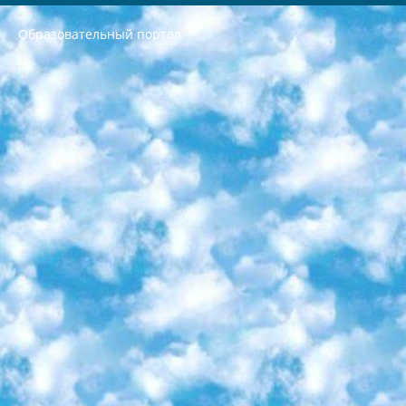
Образовательный портал
РЕСПУБЛИКА УЗБЕКИСТАН МИНИСТРЕРСТВО ДОШКОЛЬНОГО И ШКОЛЬНОГО ОБРАЗОВАНИЯ КОМАНДА в общеобразовательных учреждениях в 2023-2024 учебном году организация и проведение итоговой государственной аттестации обучающихся о Министра дошкольного и школьного образования Республики Узбекистан от 4 марта 2008 года (постановлением Минюста от 20 марта 2008 года № 1778 государственной регистрации) «Итоговое состояние учащихся общего среднего образования на основании положения об утверждении положения об аттестации общего среднего образования выпускной экзамен студентов в образовательных учреждениях в 2023-2024 учебном году В целях организации и прохождения аттестации приказываю: 1. Следующее: перечень предметов, по которым будет проводиться итоговая государственная аттестация и экзамен формы перевода согласно приложению 1; сертификаты международного образца, оценивающие уровень владения иностранными языками перечень согласно приложению 2; 2. Педагогический при специализированных образовательных учреждениях. научно-практический центр квалификации и международной оценки (Д.Давидова) 2024 г. До 25 марта: задания по предметам, по которым будет проводиться итоговая аттестация разработка и утверждение технических условий; итоговая аттестация на основании разработанного предметного задания разработка вопросов по предметам (устно и письменно), экзамен передача; общеобразовательные средние школы и специальные учебные заведения учащиеся выпускных классов школ и интернатов в агентской системе подготовка базы данных экзаменационных материалов и критериев оценки; перевод базы экзаменационных материалов на все языки обучения подать в Республиканский образовательный центр для изготовления; варианты экзаменов на основе разработанных контрольных материалов пусть будут поставлены задачи формирования. 3. Республиканский образовательный центр (Ш.Худайкулов) до 5 апреля 2024 года. до: база данных предоставленных экзаменационных материалов на все языки обучения перевод и экспертиза; для слепых, слабовидящих, глухих, слабослышащих и умственно отсталых детей учащиеся выпускных классов специализированных школ и школ-интернатов база данных экзаменационных материалов на всех преподаваемых языках подготовка критериев оценки; специализированные школы для умственно отсталых детей и технологии для учащихся выпускных классов школ-интернатов разработка соответствующих рекомендаций и критериев проведения ЕГЭ по естествознанию давать задания. 4. Педагогический при специализированных образовательных учреждениях. Научно-практический центр навыков и международной оценки (Д.Давидова), Республика образовательный центр (Худайкулов Ш.) итоговый государственный аттестационный экзамен ориентирован на творческое и логическое мышление при подготовке базы материалов учитывать введение заданий. 5. Следует отметить, что: сертификат государственного образца о знании общеобразовательного предмета и как минимум национальный уровень B1 по предметам на иностранных языках, указанным в Приложении 2. или международно признанный сертификат эквивалентного уровня студенты, изучающие определенный предмет, освобождаются от экзамена; по соответствующим предметам запланирована итоговая государственная аттестация за день до дня, путем жеребьевки Рабочей группой (в письменной форме по предметам, проводимым в форме) из числа сформированных вариантов выбрано 2 варианта; 2 выбранных варианта экзамена анонсированы на официальном сайте министерства и все выпускники по всей стране на основе этих вариантов проводит итоговую государственную аттестацию. 6. Государственное образование учащихся средних общеобразовательных учреждений. знания в соответствии с квалификационными требованиями, которые необходимо приобрести на основании стандартов итоговый (выпускной) контроль для 9 и 11 классов в целях тестирования Экзамены (далее – экзамены) состоят из предметов, перечисленных в приложении 1. будет сделано. 7. Экзамены пройдут с 26 мая по 15 июня 2024 г. (кроме науки физического воспитания). 8. Физическая для учащихся 9 классов общесредних образовательных учреждений. Экзамены по предмету «Образование, квалификация медицина» 1-6 мая 2024 года. сотрудники перевести под присмотр (с отклонениями в физическом или умственном развитии) специализированная школа для детей, школы-интернаты и со сколиозом школы-интернаты санаторного типа для больных детей исключены). 9. Он был слепым, слабовидящим и имел нарушения опорно-двигательного аппарата. экзамены в специализированных школах и интернатах для детей должны проводиться исходя из требований, предъявляемых к общеобразовательным учреждениям (физкультура кроме науки). 10. Специализированная школа для глухих и слабослышащих детей. и экзамены в интернатах и быть реализован в виде письменного теста по математике. 11. Специальность для умственно отсталых детей. Для 9 класса Родной язык и литературное письмо Государственный язык (язык обучения – узбекский). для неклассов) написано Математическое письмо Письменная/устная история Узбекистана Физическое воспитание практично Итоговый контроль Для 11 класса Написание родного языка и литературы (эссе) Математическое письмо Узбекский язык (обучение на узбекском языке) не посещающее общее среднее образование для учреждений)/Образовательное учреждение выбор письменный и устный Иностранный язык письменный/устный Письменная/устная история Узбекистана *По выбору студента:  Химия  Физика  Основы государственного права  География 10 бесплатных образовательных ресурсов - Мы составили подборку онлайн-проектов с интерактивными упражнениями, видеолекциями и статьями. Они помогут вам обрести новые и освежить старые знания бесплатно. 1. «ИНТУИТ» Старейшая образовательная площадка Рунета. Здесь вы найдёте сотни текстовых и видеокурсов на десятки различных тем — от программирования до психологии. Многие курсы подготовлены российскими университетами и крупными международными компаниями вроде Intel и Microsoft. Самостоятельное обучение бесплатное, но желающие могут оплатить услуги персональных наставников. 2. «Смартия» знакомит с актуальными профессиями и подсказывает, как им обучаться. Выбрав заинтересовавшую вас специальность — SMM-специалист, фотограф, веб-дизайнер или другую, — увидите список необходимых для неё умений. Чтобы вы могли освоить их самостоятельно, для каждого умения площадка отображает подборку ссылок на учебные материалы. Хотя «Смартия» ориентируется на русскоязычную аудиторию, часть контента всё же доступна только на английском. 3. «Лекторий Физтеха» Проект Московского физико-технического института (Физтеха). С его помощью вы можете смотреть онлайн серии лекций, записанные на видео в этом вузе. В числе доступных предметов — физика, биология, химия, информационные технологии и другие. К некоторым лекциям администрация ресурса прилагает готовые конспекты, которые можно скачивать в PDF-формате. 4. ITMOcourses Онлайн-площадка Санкт-Петербургского национального исследовательского университета информационных технологий, механики и оптики (ИТМО). Ресурс предоставляет свободный доступ к курсам, разработанным в этом вузе. Каталог материалов разбит на четыре категории: «Оптические системы и технологии», «Приборостроение и робототехника», «Информационные технологии» и «Биотехнологии». Курсы состоят из видеолекций, интерактивных демонстраций и заданий. 5. «КиберЛенинка» Электронная научная библиотека открытого доступа. Каталог площадки регулярно обрастает текстами статей из различных научных изданий. Сгруппированные по журналам и рубрикам публикации можно читать онлайн или скачивать целиком в PDF-формате. Проект нацелен на популяризацию науки за счёт открытого доступа к качественной информации. 6. «ПостНаука» На этом ресурсе публикуют подборки видеолекций, составленные экспертами из разных отраслей и объединённые общими темами. Среди них, к примеру, есть серии «Биоинформатика и геномика», «Культура средневековой Скандинавии» и Cinema Studies о теории кино. Каждая подборка лекций — логически связанная история, рассказанная экспертом от первого лица. Кроме того, на сайте появляются научно-образовательные статьи и тесты на разные темы. 7. «Newочём» Команда проекта «Newочём» отбирает самые интересные тексты из англоязычных СМИ и переводит те из них, за которые голосуют участники сообщества «ВКонтакте». По большей части это научно-популярные статьи. Редакторы придумывают лишь заголовки, в остальном содержание переводов соответствует оригиналам. Полные тексты можно читать прямо в социальной сети. 8. InternetUrok Онлайн-база материалов по основным дисциплинам школьной программы. Информация на сайте структурирована по классам, предметам и темам (урокам). Каждый урок состоит из видеолекций и конспектов. Есть также интерактивные тренажёры и тесты для закрепления пройденного материала. Даже если вы давно окончили школу, возможность повторить программу старших классов всегда может пригодиться. 9. Edutainme Ещё один ресурс об образовании. В отличие от Newtonew, как мне кажется, Edutainme больше ориентируется на представителей индустрии: педагогов, предпринимателей, разработчиков образовательных проектов. Но и любой, кто просто стремится к саморазвитию, найдёт на сайте много полезного и интересного для себя. Например, информацию о новых курсах и образовательных сервисах. 10. Newtonew Онлайн-медиа об образовании и обучении в широком смысле. Авторы Newtonew пишут об инструментах, заведениях, тактиках и стратегиях, которые помогают учить других и получать новые знания самостоятельно. На этой площадке вы найдёте новости, обзоры, аналитические мат