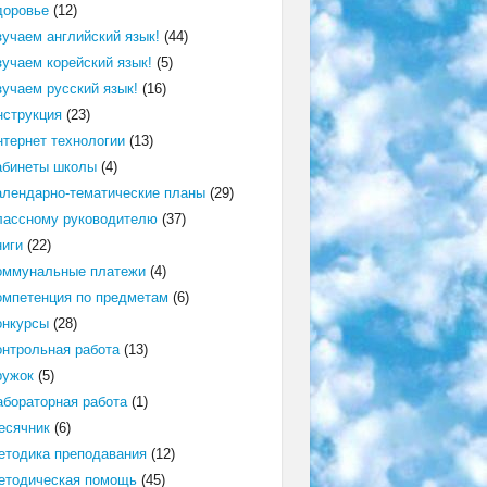
доровье
(12)
зучаем английский язык!
(44)
зучаем корейский язык!
(5)
зучаем русский язык!
(16)
нструкция
(23)
нтернет технологии
(13)
абинеты школы
(4)
алендарно-тематические планы
(29)
лассному руководителю
(37)
ниги
(22)
оммунальные платежи
(4)
омпетенция по предметам
(6)
онкурсы
(28)
онтрольная работа
(13)
ружок
(5)
абораторная работа
(1)
есячник
(6)
етодика преподавания
(12)
етодическая помощь
(45)