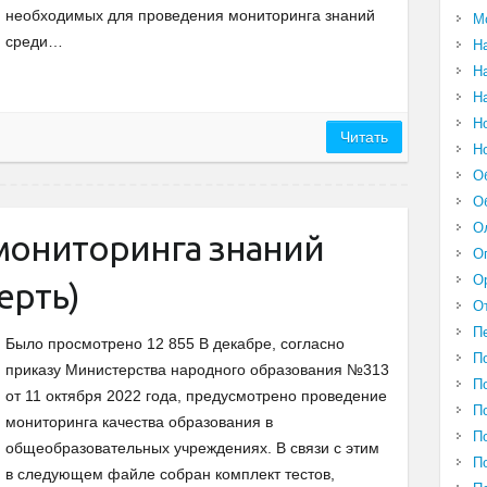
необходимых для проведения мониторинга знаний
М
среди…
Н
Н
Н
Н
Читать
Н
О
О
О
 мониторинга знаний
О
О
ерть)
О
П
Было просмотрено 12 855 В декабре, согласно
П
приказу Министерства народного образования №313
П
от 11 октября 2022 года, предусмотрено проведение
П
мониторинга качества образования в
П
общеобразовательных учреждениях. В связи с этим
П
в следующем файле собран комплект тестов,