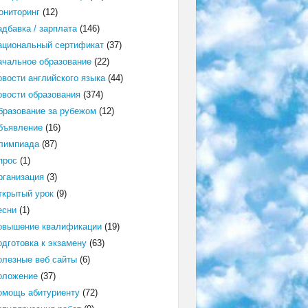
ониторинг
(12)
адбавка / зарплата
(146)
ациональный сертификат
(37)
ачальное образование
(22)
овости английского языка
(44)
овости образования
(374)
бразование за рубежом
(12)
бъявление
(16)
лимпиада
(87)
прос
(1)
рганизация
(3)
ткрытый урок
(9)
есни
(1)
овышение квалификации
(19)
одготовка к экзамену
(63)
олезные веб сайты
(6)
оложение
(37)
омощь абитуриенту
(72)