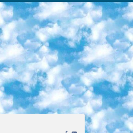
ека открытого доступа. Каталог площадки регулярно обрастает текстами статей из различных научных изданий. Сгруппированные по журналам и рубрикам публикации можно читать онлайн или скачивать целиком в PDF-формате. Проект нацелен на популяризацию науки за счёт открытого доступа к качественной информации. 6. «ПостНаука» На этом ресурсе публикуют подборки видеолекций, составленные экспертами из разных отраслей и объединённые общими темами. Среди них, к примеру, есть серии «Биоинформатика и геномика», «Культура средневековой Скандинавии» и Cinema Studies о теории кино. Каждая подборка лекций — логически связанная история, рассказанная экспертом от первого лица. Кроме того, на сайте появляются научно-образовательные статьи и тесты на разные темы. 7. «Newочём» Команда проекта «Newочём» отбирает самые интересные тексты из англоязычных СМИ и переводит те из них, за которые голосуют участники сообщества «ВКонтакте». По большей части это научно-популярные статьи. Редакторы придумывают лишь заголовки, в остальном содержание переводов соответствует оригиналам. Полные тексты можно читать прямо в социальной сети. 8. InternetUrok Онлайн-база материалов по основным дисциплинам школьной программы. Информация на сайте структурирована по классам, предметам и темам (урокам). Каждый урок состоит из видеолекций и конспектов. Есть также интерактивные тренажёры и тесты для закрепления пройденного материала. Даже если вы давно окончили школу, возможность повторить программу старших классов всегда может пригодиться. 9. Edutainme Ещё один ресурс об образовании. В отличие от Newtonew, как мне кажется, Edutainme больше ориентируется на представителей индустрии: педагогов, предпринимателей, разработчиков образовательных проектов. Но и любой, кто просто стремится к саморазвитию, найдёт на сайте много полезного и интересного для себя. Например, информацию о новых курсах и образовательных сервисах. 10. Newtonew Онлайн-медиа об образовании и обучении в широком смысле. Авторы Newtonew пишут об инструментах, заведениях, тактиках и стратегиях, которые помогают учить других и получать новые знания самостоятельно. На этой площадке вы найдёте новости, обзоры, аналитические мат