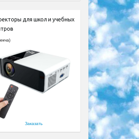
оекторы для школ и учебных
нтров
екча)
Заказать