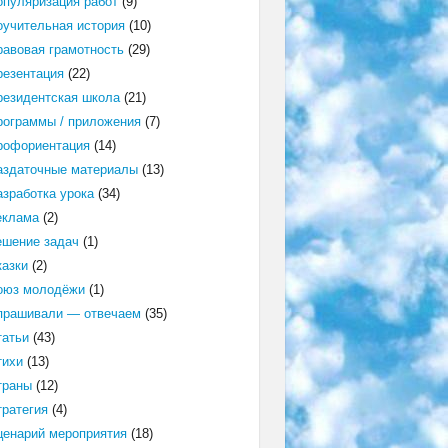
опуляризация работ
(9)
оучительная история
(10)
равовая грамотность
(29)
резентация
(22)
резидентская школа
(21)
рограммы / приложения
(7)
рофориентация
(14)
аздаточные материалы
(13)
азработка урока
(34)
еклама
(2)
ешение задач
(1)
казки
(2)
оюз молодёжи
(1)
прашивали — отвечаем
(35)
татьи
(43)
тихи
(13)
траны
(12)
тратегия
(4)
ценарий мероприятия
(18)