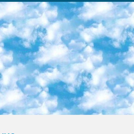
ка образовательный центр (Худайкулов Ш.) итоговый государственный аттестационный экзамен ориентирован на творческое и логическое мышление при подготовке базы материалов учитывать введение заданий. 5. Следует отметить, что: сертификат государственного образца о знании общеобразовательного предмета и как минимум национальный уровень B1 по предметам на иностранных языках, указанным в Приложении 2. или международно признанный сертификат эквивалентного уровня студенты, изучающие определенный предмет, освобождаются от экзамена; по соответствующим предметам запланирована итоговая государственная аттестация за день до дня, путем жеребьевки Рабочей группой (в письменной форме по предметам, проводимым в форме) из числа сформированных вариантов выбрано 2 варианта; 2 выбранных варианта экзамена анонсированы на официальном сайте министерства и все выпускники по всей стране на основе этих вариантов проводит итоговую государственную аттестацию. 6. Государственное образование учащихся средних общеобразовательных учреждений. знания в соответствии с квалификационными требованиями, которые необходимо приобрести на основании стандартов итоговый (выпускной) контроль для 9 и 11 классов в целях тестирования Экзамены (далее – экзамены) состоят из предметов, перечисленных в приложении 1. будет сделано. 7. Экзамены пройдут с 26 мая по 15 июня 2024 г. (кроме науки физического воспитания). 8. Физическая для учащихся 9 классов общесредних образовательных учреждений. Экзамены по предмету «Образование, квалификация медицина» 1-6 мая 2024 года. сотрудники перевести под присмотр (с отклонениями в физическом или умственном развитии) специализированная школа для детей, школы-интернаты и со сколиозом школы-интернаты санаторного типа для больных детей исключены). 9. Он был слепым, слабовидящим и имел нарушения опорно-двигательного аппарата. экзамены в специализированных школах и интернатах для детей должны проводиться исходя из требований, предъявляемых к общеобразовательным учреждениям (физкультура кроме науки). 10. Специализированная школа для глухих и слабослышащих детей. и экзамены в интернатах и быть реализован в виде письменного теста по математике. 11. Специальность для умственно отсталых детей. Для 9 класса Родной язык и литературное письмо Государственный язык (язык обучения – узбекский). для неклассов) написано Математическое письмо Письменная/устная история Узбекистана Физическое воспитание практично Итоговый контроль Для 11 класса Написание родного языка и литературы (эссе) Математическое письмо Узбекский язык (обучение на узбекском языке) не посещающее общее среднее образование для учреждений)/Образовательное учреждение выбор письменный и устный Иностранный язык письменный/устный Письменная/устная история Узбекистана *По выбору студента:  Химия  Физика  Основы государственного права  География 10 бесплатных образовательных ресурсов - Мы составили подборку онлайн-проектов с интерактивными упражнениями, видеолекциями и статьями. Они помогут вам обрести новые и освежить старые знания бесплатно. 1. «ИНТУИТ» Старейшая образовательная площадка Рунета. Здесь вы найдёте сотни текстовых и видеокурсов на десятки различных тем — от программирования до психологии. Многие курсы подготовлены российскими университетами и крупными международными компаниями вроде Intel и Microsoft. Самостоятельное обучение бесплатное, но желающие могут оплатить услуги персональных наставников. 2. «Смартия» знакомит с актуальными профессиями и подсказывает, как им обучаться. Выбрав заинтересовавшую вас специальность — SMM-специалист, фотограф, веб-дизайнер или другую, — увидите список необходимых для неё умений. Чтобы вы могли освоить их самостоятельно, для каждого умения площадка отображает подборку ссылок на учебные материалы. Хотя «Смартия» ориентируется на русскоязычную аудиторию, часть контента всё же доступна только на английском. 3. «Лекторий Физтеха» Проект Московского физико-технического института (Физтеха). С его помощью вы можете смотреть онлайн серии лекций, записанные на видео в этом вузе. В числе доступных предметов — физика, биология, химия, информационные технологии и другие. К некоторым лекциям администрация ресурса прилагает готовые конспекты, которые можно скачивать в PDF-формате. 4. ITMOcourses Онлайн-площадка Санкт-Петербургского национального исследовательского университета информационных технологий, механики и оптики (ИТМО). Ресурс предоставляет свободный доступ к курсам, разработанным в этом вузе. Каталог материалов разбит на четыре категории: «Оптические системы и технологии», «Приборостроение и робототехника», «Информационные технологии» и «Биотехнологии». Курсы состоят из видеолекций, интерактивных демонстраций и заданий. 5. «КиберЛенинка» Электронная научная библиот