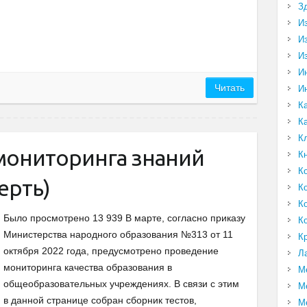
З
И
И
И
И
Читать
И
К
К
К
 мониторинга знаний
К
К
ерть)
К
К
Было просмотрено 13 939 В марте, согласно приказу
К
Министерства народного образования №313 от 11
К
октября 2022 года, предусмотрено проведение
Л
мониторинга качества образования в
М
общеобразовательных учреждениях. В связи с этим
М
в данной странице собран сборник тестов,
М