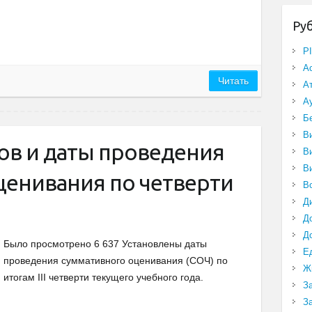
Ру
P
А
Читать
А
А
Б
В
ов и даты проведения
В
В
ценивания по четверти
В
Д
Д
Д
Было просмотрено 6 637 Установлены даты
Е
проведения суммативного оценивания (СОЧ) по
Ж
итогам III четверти текущего учебного года.
З
З