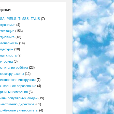
брики
ISA, PIRLS, TIMSS, TALIS
(7)
строномия
(4)
ттестация
(156)
удиокнига
(18)
езопасность
(14)
идеоурок
(38)
иды спорта
(9)
икторина
(3)
оспитание ребёнка
(23)
иректору школы
(12)
олжностная инструкция
(7)
ошкольное образование
(4)
диницы измерения
(5)
изнь популярных людей
(19)
аместителю директора
(61)
арубежные университеты
(4)