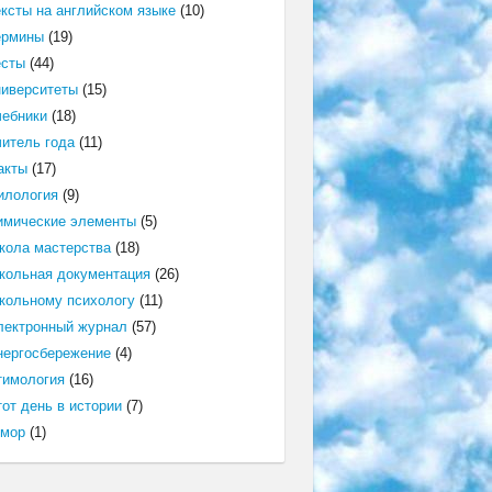
ексты на английском языке
(10)
ермины
(19)
есты
(44)
ниверситеты
(15)
чебники
(18)
читель года
(11)
акты
(17)
илология
(9)
имические элементы
(5)
кола мастерства
(18)
кольная документация
(26)
кольному психологу
(11)
лектронный журнал
(57)
нергосбережение
(4)
тимология
(16)
от день в истории
(7)
мор
(1)