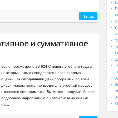
Т
Т
Т
Читать
У
У
У
Ф
ативное и суммативное
Ф
Х
Ш
Ш
Было просмотрено 28 624 С нового учебного года в
Ш
некоторых школах внедряется новая система
Э
оценки. На сегодняшний день программы по всем
Э
дисциплинам поэтапно вводятся в учебный процесс
Э
в качестве эксперимента. Вы можете получить более
Эт
подробную информацию о новой системе оценки
Ю
на…