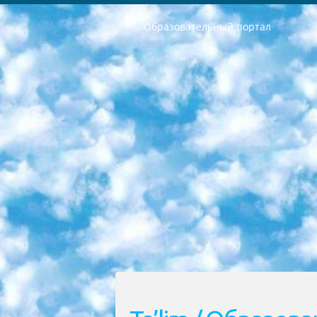
Образовательный портал
РЕСПУБЛИКА УЗБЕКИСТАН МИНИСТРЕРСТВО ДОШКОЛЬНОГО И ШКОЛЬНОГО ОБРАЗОВАНИЯ КОМАНДА в общеобразовательных учреждениях в 2023-2024 учебном году организация и проведение итоговой государственной аттестации обучающихся о Министра дошкольного и школьного образования Республики Узбекистан от 4 марта 2008 года (постановлением Минюста от 20 марта 2008 года № 1778 государственной регистрации) «Итоговое состояние учащихся общего среднего образования на основании положения об утверждении положения об аттестации общего среднего образования выпускной экзамен студентов в образовательных учреждениях в 2023-2024 учебном году В целях организации и прохождения аттестации приказываю: 1. Следующее: перечень предметов, по которым будет проводиться итоговая государственная аттестация и экзамен формы перевода согласно приложению 1; сертификаты международного образца, оценивающие уровень владения иностранными языками перечень согласно приложению 2; 2. Педагогический при специализированных образовательных учреждениях. научно-практический центр квалификации и международной оценки (Д.Давидова) 2024 г. До 25 марта: задания по предметам, по которым будет проводиться итоговая аттестация разработка и утверждение технических условий; итоговая аттестация на основании разработанного предметного задания разработка вопросов по предметам (устно и письменно), экзамен передача; общеобразовательные средние школы и специальные учебные заведения учащиеся выпускных классов школ и интернатов в агентской системе подготовка базы данных экзаменационных материалов и критериев оценки; перевод базы экзаменационных материалов на все языки обучения подать в Республиканский образовательный центр для изготовления; варианты экзаменов на основе разработанных контрольных материалов пусть будут поставлены задачи формирования. 3. Республиканский образовательный центр (Ш.Худайкулов) до 5 апреля 2024 года. до: база данных предоставленных экзаменационных материалов на все языки обучения перевод и экспертиза; для слепых, слабовидящих, глухих, слабослышащих и умственно отсталых детей учащиеся выпускных классов специализированных школ и школ-интернатов база данных экзаменационных материалов на всех преподаваемых языках подготовка критериев оценки; специализированные школы для умственно отсталых детей и технологии для учащихся выпускных классов школ-интернатов разработка соответствующих рекомендаций и критериев проведения ЕГЭ по естествознанию давать задания. 4. Педагогический при специализированных образовательных учреждениях. Научно-практический центр навыков и международной оценки (Д.Давидова), Республи