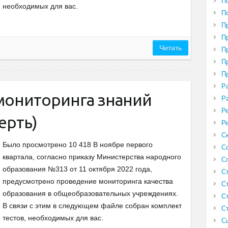
П
необходимых для вас.
П
П
П
Читать
П
П
П
Р
 мониторинга знаний
Р
Р
ерть)
Р
С
Было просмотрено 10 418 В ноябре первого
С
квартала, согласно приказу Министерства народного
С
образования №313 от 11 октября 2022 года,
С
предусмотрено проведение мониторинга качества
С
образования в общеобразовательных учреждениях.
С
В связи с этим в следующем файле собран комплект
С
тестов, необходимых для вас.
С