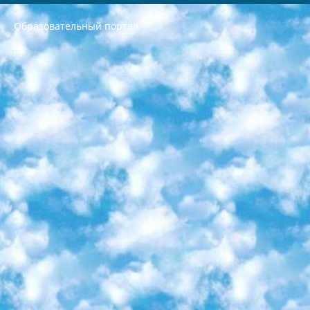
Образовательный портал
РЕСПУБЛИКА УЗБЕКИСТАН МИНИСТРЕРСТВО ДОШКОЛЬНОГО И ШКОЛЬНОГО ОБРАЗОВАНИЯ КОМАНДА в общеобразовательных учреждениях в 2023-2024 учебном году организация и проведение итоговой государственной аттестации обучающихся о Министра дошкольного и школьного образования Республики Узбекистан от 4 марта 2008 года (постановлением Минюста от 20 марта 2008 года № 1778 государственной регистрации) «Итоговое состояние учащихся общего среднего образования на основании положения об утверждении положения об аттестации общего среднего образования выпускной экзамен студентов в образовательных учреждениях в 2023-2024 учебном году В целях организации и прохождения аттестации приказываю: 1. Следующее: перечень предметов, по которым будет проводиться итоговая государственная аттестация и экзамен формы перевода согласно приложению 1; сертификаты международного образца, оценивающие уровень владения иностранными языками перечень согласно приложению 2; 2. Педагогический при специализированных образовательных учреждениях. научно-практический центр квалификации и международной оценки (Д.Давидова) 2024 г. До 25 марта: задания по предметам, по которым будет проводиться итоговая аттестация разработка и утверждение технических условий; итоговая аттестация на основании разработанного предметного задания разработка вопросов по предметам (устно и письменно), экзамен передача; общеобразовательные средние школы и специальные учебные заведения учащиеся выпускных классов школ и интернатов в агентской системе подготовка базы данных экзаменационных материалов и критериев оценки; перевод базы экзаменационных материалов на все языки обучения подать в Республиканский образовательный центр для изготовления; варианты экзаменов на основе разработанных контрольных материалов пусть будут поставлены задачи формирования. 3. Республиканский образовательный центр (Ш.Худайкулов) до 5 апреля 2024 года. до: база данных предоставленных экзаменационных материалов на все языки обучения перевод и экспертиза; для слепых, слабовидящих, глухих, слабослышащих и умственно отсталых детей учащиеся выпускных классов специализированных школ и школ-интернатов база данных экзаменационных материалов на всех преподаваемых языках подготовка критериев оценки; специализированные школы для умственно отсталых детей и технологии для учащихся выпускных классов школ-интернатов разработка соответствующих рекомендаций и критериев проведения ЕГЭ по естествознанию давать задания. 4. Педагогический при специализированных образовательных учреждениях. Научно-практический центр навыков и международной оценки (Д.Давидова), Республика образовательный центр (Худайкулов Ш.) итоговый государственный аттестационный экзамен ориентирован на творческое и логическое мышление при подготовке базы материалов учитывать введение заданий. 5. Следует отметить, что: сертификат государственного образца о знании общеобразовательного предмета и как минимум национальный уровень B1 по предметам на иностранных языках, указанным в Приложении 2. или международно признанный сертификат эквивалентного уровня студенты, изучающие определенный предмет, освобождаются от экзамена; по соответствующим предметам запланирована итоговая государственная аттестация за день до дня, путем жеребьевки Рабочей группой (в письменной форме по предметам, проводимым в форме) из числа сформированных вариантов выбрано 2 варианта; 2 выбранных варианта экзамена анонсированы на официальном сайте министерства и все выпускники по всей стране на основе этих вариантов проводит итоговую государственную аттестацию. 6. Государственное образование учащихся средних общеобразовательных учреждений. знания в соответствии с квалификационными требованиями, которые необходимо приобрести на основании стандартов итоговый (выпускной) контроль для 9 и 11 классов в целях тестирования Экзамены (далее – экзамены) состоят из предметов, перечисленных в приложении 1. будет сделано. 7. Экзамены пройдут с 26 мая по 15 июня 2024 г. (кроме науки физического воспитания). 8. Физическая для учащихся 9 классов общесредних образовательных учреждений. Экзамены по предмету «Образование, квалификация медицина» 1-6 мая 2024 года. сотрудники перевести под присмотр (с отклонениями в физическом или умственном развитии) специализированная школа для детей, школы-интернаты и со сколиозом школы-интернаты санаторного типа для больных детей исключены). 9. Он был слепым, слабовидящим и имел нарушения опорно-двигательного аппарата. экзамены в специализированных школах и интернатах для детей должны проводиться исходя из требований, предъявляемых к общеобразовательным учреждениям (физкультура кроме науки). 10. Специализированная школа для глухих и слабослышащих детей. и экзамены в интернатах и быть реализован в виде письменного теста по математике. 11. Специальность для умственно отсталых детей. Для 9 класса Родной язык и литературное письмо Государственный язык (язык обучения – узбекский). для неклассов) написано Математическое письмо Письменная/устная история Узбекистана Физическое воспитание практично Итоговый контроль Для 11 класса Написание родного языка и литературы (эссе) Математическое письмо Узбекский язык (обучение на узбекском языке) не посещающее общее среднее образование для учреждений)/Образовательное учреждение выбор письменный и устный Иностранный язык письменный/устный Письменная/устная история Узбекистана *По выбору студента:  Химия  Физика  Основы государственного права  География 10 бесплатных образовательных ресурсов - Мы составили подборку онлайн-проектов с интерактивными упражнениями, видеолекциями и статьями. Они помогут вам обрести новые и освежить старые знания бесплатно. 1. «ИНТУИТ» Старейшая образовательная площадка Рунета. Здесь вы найдёте сотни текстовых и видеокурсов на десятки различных тем — от программирования до психологии. Многие курсы подготовлены российскими университетами и крупными международными компаниями вроде Intel и Microsoft. Самостоятельное обучение бесплатное, но желающие могут оплатить услуги персональных наставников. 2. «Смартия» знакомит с актуальными профессиями и подсказывает, как им обучаться. Выбрав заинтересовавшую вас специальность — SMM-специалист, фотограф, веб-дизайнер или другую, — увидите список необходимых для неё умений. Чтобы вы могли освоить их самостоятельно, для каждого умения площадка отображает подборку ссылок на учебные материалы. Хотя «Смартия» ориентируется на русскоязычную аудиторию, часть контента всё же доступна только на английском. 3. «Лекторий Физтеха» Проект Московского физико-технического института (Физтеха). С его помощью вы можете смотреть онлайн серии лекций, записанные на видео в этом вузе. В числе доступных предметов — физика, биология, химия, информационные технологии и другие. К некоторым лекциям администрация ресурса прилагает готовые конспекты, которые можно скачивать в PDF-формате. 4. ITMOcourses Онлайн-площадка Санкт-Петербургского национального исследовательского университета информационных технологий, механики и оптики (ИТМО). Ресурс предоставляет свободный доступ к курсам, разработанным в этом вузе. Каталог материалов разбит на четыре категории: «Оптические системы и технологии», «Приборостроение и робототехника», «Информационные технологии» и «Биотехнологии». Курсы состоят из видеолекций, интерактивных демонстраций и заданий. 5. «КиберЛенинка» Электронная научная библиотека открытого доступа. Каталог площадки регулярно обрастает текстами статей из различных научных изданий. Сгруппированные по журналам и рубрикам публикации можно читать онлайн или скачивать целиком в PDF-формате. Проект нацелен на популяризацию науки за счёт открытого доступа к качественной информации. 6. «ПостНаука» На этом ресурсе публикуют подборки видеолекций, составленные экспертами из разных отраслей и объединённые общими темами. Среди них, к примеру, есть серии «Биоинформатика и геномика», «Культура средневековой Скандинавии» и Cinema Studies о теории кино. Каждая подборка лекций — логически связанная история, рассказанная экспертом от первого лица. Кроме того, на сайте появляются научно-образовательные статьи и тесты на разные темы. 7. «Newочём» Команда проекта «Newочём» отбирает самые интересные тексты из англоязычных СМИ и переводит те из них, за которые голосуют участники сообщества «ВКонтакте». По большей части это научно-популярные статьи. Редакторы придумывают лишь заголовки, в остальном содержание переводов соответствует оригиналам. Полные тексты можно читать прямо в социальной сети. 8. InternetUrok Онлайн-база материалов по основным дисциплинам школьной программы. Информация на сайте структурирована по классам, предметам и темам (урокам). Каждый урок состоит из видеолекций и конспектов. Есть также интерактивные тренажёры и тесты для закрепления пройденного материала. Даже если вы давно окончили школу, возможность повторить программу старших классов всегда может пригодиться. 9. Edutainme Ещё один ресурс об образовании. В отличие от Newtonew, как мне кажется, Edutainme больше ориентируется на представителей индустрии: педагогов, предпринимателей, разработчиков образовательных проектов. Но и любой, кто просто стремится к саморазвитию, найдёт на сайте много полезного и интересного для себя. Например, информацию о новых курсах и образовательных сервисах. 10. Newtonew Онлайн-медиа об образовании и обучении в широком смысле. Авторы Newtonew пишут об инструментах, заведениях, тактиках и стратегиях, которые помогают учить других и получать новые знания самостоятельно. На этой площадке вы найдёте новости, обзоры, аналитические мат