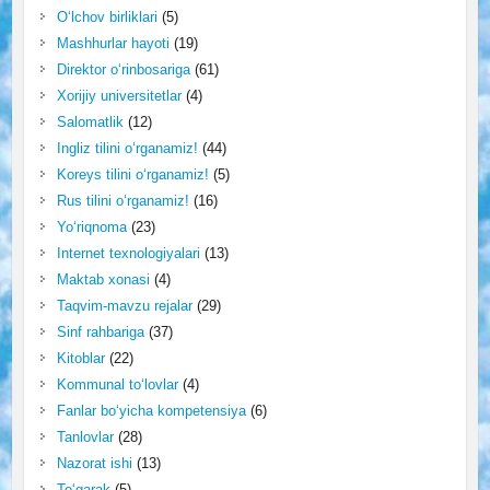
O‘lchov birliklari
(5)
Mashhurlar hayoti
(19)
Direktor o‘rinbosariga
(61)
Xorijiy universitetlar
(4)
Salomatlik
(12)
Ingliz tilini o‘rganamiz!
(44)
Koreys tilini o‘rganamiz!
(5)
Rus tilini o‘rganamiz!
(16)
Yo‘riqnoma
(23)
Internet texnologiyalari
(13)
Maktab xonasi
(4)
Taqvim-mavzu rejalar
(29)
Sinf rahbariga
(37)
Kitoblar
(22)
Kommunal to‘lovlar
(4)
Fanlar bo‘yicha kompetensiya
(6)
Tanlovlar
(28)
Nazorat ishi
(13)
To‘garak
(5)