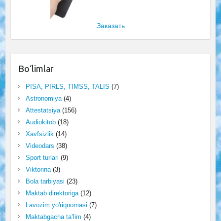
Заказать
Bo‘limlar
PISA, PIRLS, TIMSS, TALIS
(7)
Astronomiya
(4)
Attestatsiya
(156)
Audiokitob
(18)
Xavfsizlik
(14)
Videodars
(38)
Sport turlari
(9)
Viktorina
(3)
Bola tarbiyasi
(23)
Maktab direktoriga
(12)
Lavozim yo'riqnomasi
(7)
Maktabgacha ta’lim
(4)