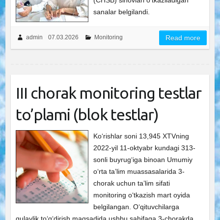
(CHSB) sinovlari oʻtkaziladigan
sanalar belgilandi.
admin
07.03.2026
Monitoring
Read more
III chorak monitoring testlar
to’plami (blok testlar)
Ko‘rishlar soni 13,945 XTVning
2022-yil 11-oktyabr kundagi 313-
sonli buyrugʻiga binoan Umumiy
oʻrta ta’lim muassasalarida 3-
chorak uchun ta’lim sifati
monitoring oʻtkazish mart oyida
belgilangan. Oʻqituvchilarga
qulaylik toʻgʻdirish maqsadida ushbu sahifaga 3-chorakda