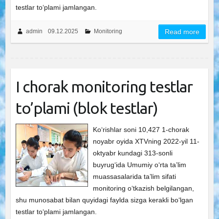
testlar toʻplami jamlangan.
admin
09.12.2025
Monitoring
Read more
I chorak monitoring testlar
to’plami (blok testlar)
Ko‘rishlar soni 10,427 1-chorak
noyabr oyida XTVning 2022-yil 11-
oktyabr kundagi 313-sonli
buyrugʻida Umumiy oʻrta ta’lim
muassasalarida ta’lim sifati
monitoring oʻtkazish belgilangan,
shu munosabat bilan quyidagi faylda sizga kerakli boʻlgan
testlar toʻplami jamlangan.