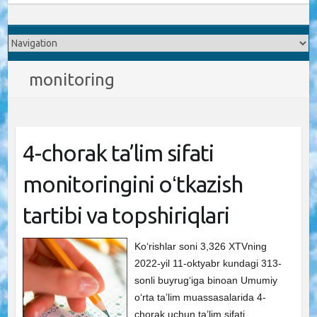
monitoring
4-chorak ta’lim sifati
monitoringini oʻtkazish
tartibi va topshiriqlari
Ko‘rishlar soni 3,326 XTVning
2022-yil 11-oktyabr kundagi 313-
sonli buyrugʻiga binoan Umumiy
oʻrta ta’lim muassasalarida 4-
chorak uchun ta’lim sifati