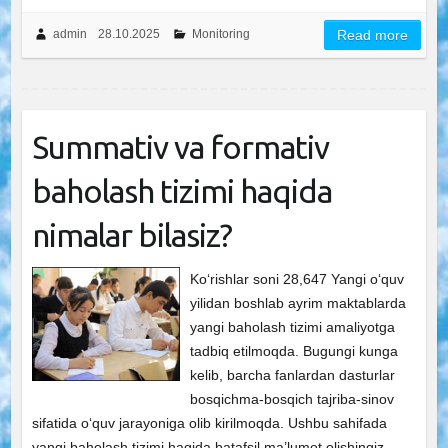
admin
28.10.2025
Monitoring
Read more
Summativ va formativ
baholash tizimi haqida
nimalar bilasiz?
Ko‘rishlar soni 28,647 Yangi o‘quv
yilidan boshlab ayrim maktablarda
yangi baholash tizimi amaliyotga
tadbiq etilmoqda. Bugungi kunga
kelib, barcha fanlardan dasturlar
bosqichma-bosqich tajriba-sinov
sifatida o‘quv jarayoniga olib kirilmoqda. Ushbu sahifada
yangi baholash tizimi haqida batafsil ma’lumot olishingiz