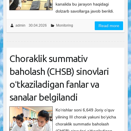
kanalida bu jarayon haqidagi
dolzarb savollarga javob berildi.
admin
30.04.2026
Monitoring
Read more
Choraklik summativ
baholash (CHSB) sinovlari
oʻtkaziladigan fanlar va
sanalar belgilandi
Ko‘rishlar soni 6,649 Joriy oʻquv
yilining III chorak yakuni boʻyicha
choraklik summativ baholash