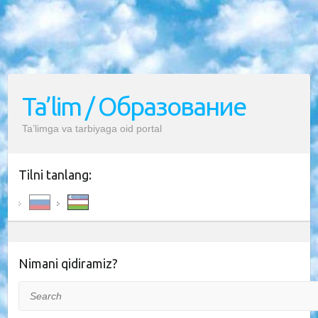
Ta’lim / Образование
Ta’limga va tarbiyaga oid portal
Tilni tanlang:
Nimani qidiramiz?
Search