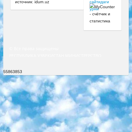
источник: idum.uz
© Все права защищены
РЕСПУБЛИКА УЗБЕКИСТАН МИНИСТРЕРСТВО ДОШКОЛЬНОГО И ШКОЛЬНОГО ОБРАЗОВАНИЯ КОМАНДА в общеобразовательных учреждениях в 2023-2024 учебном году организация и проведение итоговой государственной аттестации обучающихся о Министра дошкольного и школьного образования Республики Узбекистан от 4 марта 2008 года (постановлением Минюста от 20 марта 2008 года № 1778 государственной регистрации) «Итоговое состояние учащихся общего среднего образования на основании положения об утверждении положения об аттестации общего среднего образования выпускной экзамен студентов в образовательных учреждениях в 2023-2024 учебном году В целях организации и прохождения аттестации приказываю: 1. Следующее: перечень предметов, по которым будет проводиться итоговая государственная аттестация и экзамен формы перевода согласно приложению 1; сертификаты международного образца, оценивающие уровень владения иностранными языками перечень согласно приложению 2; 2. Педагогический при специализированных образовательных учреждениях. научно-практический центр квалификации и международной оценки (Д.Давидова) 2024 г. До 25 марта: задания по предметам, по которым будет проводиться итоговая аттестация разработка и утверждение технических условий; итоговая аттестация на основании разработанного предметного задания разработка вопросов по предметам (устно и письменно), экзамен передача; общеобразовательные средние школы и специальные учебные заведения учащиеся выпускных классов школ и интернатов в агентской системе подготовка базы данных экзаменационных материалов и критериев оценки; перевод базы экзаменационных материалов на все языки обучения подать в Республиканский образовательный центр для изготовления; варианты экзаменов на основе разработанных контрольных материалов пусть будут поставлены задачи формирования. 3. Республиканский образовательный центр (Ш.Худайкулов) до 5 апреля 2024 года. до: база данных предоставленных экзаменационных материалов на все языки обучения перевод и экспертиза; для слепых, слабовидящих, глухих, слабослышащих и умственно отсталых детей учащиеся выпускных классов специализированных школ и школ-интернатов база данных экзаменационных материалов на всех преподаваемых языках подготовка критериев оценки; специализированные школы для умственно отсталых детей и технологии для учащихся выпускных классов школ-интернатов разработка соответствующих рекомендаций и критериев проведения ЕГЭ по естествознанию давать задания. 4. Педагогический при специализированных образовательных учреждениях. Научно-практический центр навыков и международной оценки (Д.Давидова), Республика образовательный центр (Худайкулов Ш.) итоговый государственный аттестационный экзамен ориентирован на творческое и логическое мышление при подготовке базы материалов учитывать введение заданий. 5. Следует отметить, что: сертификат государственного образца о знании общеобразовательного предмета и как минимум национальный уровень B1 по предметам на иностранных языках, указанным в Приложении 2. или международно признанный сертификат эквивалентного уровня студенты, изучающие определенный предмет, освобождаются от экзамена; по соответствующим предметам запланирована итоговая государственная аттестация за день до дня, путем жеребьевки Рабочей группой (в письменной форме по предметам, проводимым в форме) из числа сформированных вариантов выбрано 2 варианта; 2 выбранных варианта экзамена анонсированы на официальном сайте министерства и все выпускники по всей стране на основе этих вариантов проводит итоговую государственную аттестацию. 6. Государственное образование учащихся средних общеобразовательных учреждений. знания в соответствии с квалификационными требованиями, которые необходимо приобрести на основании стандартов итоговый (выпускной) контроль для 9 и 11 классов в целях тестирования Экзамены (далее – экзамены) состоят из предметов, перечисленных в приложении 1. будет сделано. 7. Экзамены пройдут с 26 мая по 15 июня 2024 г. (кроме науки физического воспитания). 8. Физическая для учащихся 9 классов общесредних образовательных учреждений. Экзамены по предмету «Образование, квалификация медицина» 1-6 мая 2024 года. сотрудники перевести под присмотр (с отклонениями в физическом или умственном развитии) специализированная школа для детей, школы-интернаты и со сколиозом школы-интернаты санаторного типа для больных детей исключены). 9. Он был слепым, слабовидящим и имел нарушения опорно-двигательного аппарата. экзамены в специализированных школах и интернатах для детей должны проводиться исходя из требований, предъявляемых к общеобразовательным учреждениям (физкультура кроме науки). 10. Специализированная школа для глухих и слабослышащих детей. и экзамены в интернатах и быть реализован в виде письменного теста по математике. 11. Специальность для умственно отсталых детей. Для 9 класса Родной язык и литературное письмо Государственный язык (язык обучения – узбекский). для неклассов) написано Математическое письмо Письменная/устная история Узбекистана Физическое воспитание практично Итоговый контроль Для 11 класса Написание родного языка и литературы (эссе) Математическое письмо Узбекский язык (обучение на узбекском языке) не посещающее общее среднее образование для учреждений)/Образовательное учреждение выбор письменный и устный Иностранный язык письменный/устный Письменная/устная история Узбекистана *По выбору студента:  Химия  Физика  Основы государственного права  География 10 бесплатных образовательных ресурсов - Мы составили подборку онлайн-проектов с интерактивными упражнениями, видеолекциями и статьями. Они помогут вам обрести новые и освежить старые знания бесплатно. 1. «ИНТУИТ» Старейшая образовательная площадка Рунета. Здесь вы найдёте сотни текстовых и видеокурсов на десятки различных тем — от программирования до психологии. Многие курсы подготовлены российскими университетами и крупными международными компаниями вроде Intel и Microsoft. Самостоятельное обучение бесплатное, но желающие могут оплатить услуги персональных наставников. 2. «Смартия» знакомит с актуальными профессиями и подсказывает, как им обучаться. Выбрав заинтересовавшую вас специальность — SMM-специалист, фотограф, веб-дизайнер или другую, — увидите список необходимых для неё умений. Чтобы вы могли освоить их самостоятельно, для каждого умения площадка отображает подборку ссылок на учебные материалы. Хотя «Смартия» ориентируется на русскоязычную аудиторию, часть контента всё же доступна только на английском. 3. «Лекторий Физтеха» Проект Московского физико-технического института (Физтеха). С его помощью вы можете смотреть онлайн серии лекций, записанные на видео в этом вузе. В числе доступных предметов — физика, биология, химия, информационные технологии и другие. К некоторым лекциям администрация ресурса прилагает готовые конспекты, которые можно скачивать в PDF-формате. 4. ITMOcourses Онлайн-площадка Санкт-Петербургского национального исследовательского университета информационных технологий, механики и оптики (ИТМО). Ресурс предоставляет свободный доступ к курсам, разработанным в этом вузе. Каталог материалов разбит на четыре категории: «Оптические системы и технологии», «Приборостроение и робототехника», «Информационные технологии» и «Биотехнологии». Курсы состоят из видеолекций, интерактивных демонстраций и заданий. 5. «КиберЛенинка» Электронная научная библиотека открытого доступа. Каталог площадки регулярно обрастает текстами статей из различных научных изданий. Сгруппированные по журналам и рубрикам публикации можно читать онлайн или скачивать целиком в PDF-формате. Проект нацелен на популяризацию науки за счёт открытого доступа к качественной информации. 6. «ПостНаука» На этом ресурсе публикуют подборки видеолекций, составленные экспертами из разных отраслей и объединённые общими темами. Среди них, к примеру, есть серии «Биоинформатика и геномика», «Культура средневековой Скандинавии» и Cinema Studies о теории кино. Каждая подборка лекций — логически связанная история, рассказанная экспертом от первого лица. Кроме того, на сайте появляются научно-образовательные статьи и тесты на разные темы. 7. «Newочём» Команда проекта «Newочём» отбирает самые интересные тексты из англоязычных СМИ и переводит те из них, за которые голосуют участники сообщества «ВКонтакте». По большей части это научно-популярные статьи. Редакторы придумывают лишь заголовки, в остальном содержание переводов соответствует оригиналам. Полные тексты можно читать прямо в социальной сети. 8. InternetUrok Онлайн-база материалов по основным дисциплинам школьной программы. Информация на сайте структурирована по классам, предметам и темам (урокам). Каждый урок состоит из видеолекций и конспектов. Есть также интерактивные тренажёры и тесты для закрепления пройденного материала. Даже если вы давно окончили школу, возможность повторить программу старших классов всегда может пригодиться. 9. Edutainme Ещё один ресурс об образовании. В отличие от Newtonew, как мне кажется, Edutainme больше ориентируется на представителей индустрии: педагогов, предпринимателей, разработчиков образовательных проектов. Но и любой, кто просто стремится к саморазвитию, найдёт на сайте много полезного и интересного для себя. Например, информацию о новых курсах и образовательных сервисах. 10. Newtonew Онлайн-медиа об образовании и обучении в широком смысле. Авторы Newtonew пишут об инструментах, заведениях, тактиках и стратегиях, которые помогают учить других и получать новые знания самостоятельно. На этой площадке вы найдёте новости, обзоры, аналитические мате
55863853