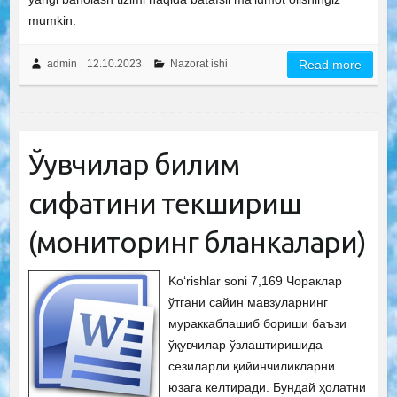
mumkin.
admin
12.10.2023
Nazorat ishi
Read more
Ўқувчилар билим
сифатини текшириш
(мониторинг бланкалари)
Ko‘rishlar soni 7,169 Чораклар
ўтгани сайин мавзуларнинг
мураккаблашиб бориши баъзи
ўқувчилар ўзлаштиришида
сезиларли қийинчиликларни
юзага келтиради. Бундай ҳолатни