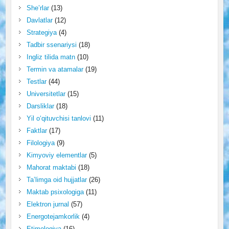
She’rlar
(13)
Davlatlar
(12)
Strategiya
(4)
Tadbir ssenariysi
(18)
Ingliz tilida matn
(10)
Termin va atamalar
(19)
Testlar
(44)
Universitetlar
(15)
Darsliklar
(18)
Yil o‘qituvchisi tanlovi
(11)
Faktlar
(17)
Filologiya
(9)
Kimyoviy elementlar
(5)
Mahorat maktabi
(18)
Ta’limga oid hujjatlar
(26)
Maktab psixologiga
(11)
Elektron jurnal
(57)
Energotejamkorlik
(4)
Etimologiya
(16)