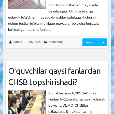
monitoring oʻtkazish may oyida
belgilangan. Oʻqituvchilarga
qulaylik toʻgʻdirish maqsadida ushbu sahifaga 4-chorak
uchun testlar toʻplami oʻtilgan mavzular boʻyicha hujjatda
koʻrsatilgan barcha fanlar…
admin
19.05.2026
Monitoring
Read more
Oʻquvchilar qaysi fanlardan
CHSB topshirishadi?
Ko‘rishlar soni 6,385 1–8 may
kunlari 5–11-sinflar uchun 4-chorak
bo‘yicha DEMO-CHSBlar
o‘tkaziladi. Emaktab rasmiy