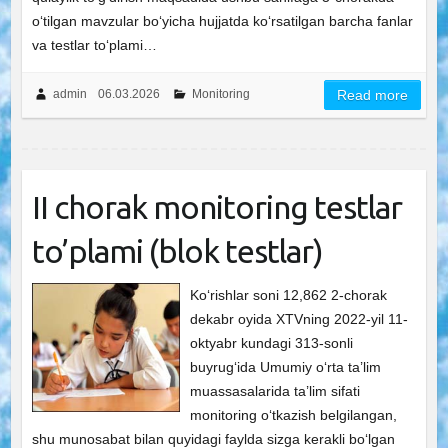
oʻtilgan mavzular boʻyicha hujjatda koʻrsatilgan barcha fanlar
va testlar toʻplami…
admin
06.03.2026
Monitoring
Read more
II chorak monitoring testlar
to’plami (blok testlar)
Ko‘rishlar soni 12,862 2-chorak
dekabr oyida XTVning 2022-yil 11-
oktyabr kundagi 313-sonli
buyrugʻida Umumiy oʻrta ta’lim
muassasalarida ta’lim sifati
monitoring oʻtkazish belgilangan,
shu munosabat bilan quyidagi faylda sizga kerakli boʻlgan