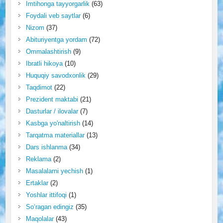
Imtihonga tayyorgarlik
(63)
Foydali veb saytlar
(6)
Nizom
(37)
Abituriyentga yordam
(72)
Ommalashtirish
(9)
Ibratli hikoya
(10)
Huquqiy savodxonlik
(29)
Taqdimot
(22)
Prezident maktabi
(21)
Dasturlar / ilovalar
(7)
Kasbga yo'naltirish
(14)
Tarqatma materiallar
(13)
Dars ishlanma
(34)
Reklama
(2)
Masalalarni yechish
(1)
Ertaklar
(2)
Yoshlar ittifoqi
(1)
So‘ragan edingiz
(35)
Maqolalar
(43)