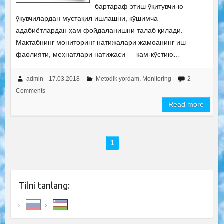
бартараф этиш ўқитувчи-ю
ўқувчилардан мустақил ишлашни, қўшимча
адабиётлардан ҳам фойдаланишни талаб қилади.
Мактабнинг мониторинг натижалари жамоанинг иш
фаолияти, меҳнатлари натижаси — кам-кўстию…
admin
17.03.2018
Metodik yordam
,
Monitoring
2
Comments
Read more
1
Tilni tanlang: