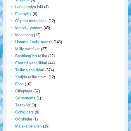
Laboratoriya ishi
(1)
Fan oyligi
(6)
O'qitish metodikasi
(12)
Metodik yordam
(45)
Monitoring
(12)
Ustama / oylik maosh
(146)
Milliy sertifikat
(37)
Boshlang‘ich ta’lim
(22)
Chet tili yangiliklari
(44)
Ta’lim yangiliklari
(374)
Xorijda ta’lim tizimi
(12)
E’lon
(16)
Olimpiada
(87)
So‘rovnoma
(1)
Tashkilot
(3)
Ochiq dars
(9)
Qo‘shiqlar
(1)
Malaka oshirish
(19)